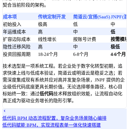
契合当前阶段的架构。
成本项
传统定制开发
简道云/宜搭(SaaS)
JNPF(
初始投入
极高
低
中
年运维成本
高
中
低
扩容边际成本
线性增长
按账号计费
按需模块
隐性迁移风险
高
中
极低
投资回报周期
18-24个月
6-8个月
4-6个月
技术选型是一项系统工程。若企业处于数字化转型初期，追
求快速上线与低成本验证，简道云或明道云是稳妥之选；若
需深度集成现有系统并应对高并发复杂场景，JNPF 提供的企
业级低代码底座更具长期价值。无论选择哪条路径，核心目
标始终一致：通过
低代码
技术释放组织效能，让流程自动化
真正成为驱动业务增长的隐形引擎。
低代码 BPM 动态流程配置，复杂业务场景随心编排
低代码赋能 BPM，实现流程表单一体化快速搭建