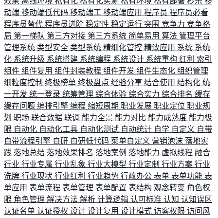
效果
离线环境
私有化
私有化实测
私有环境
私有部署
秒杀
移
动端
移动端低代码
移动端工
移动端应用
程序员
程序员必看
程序员替代
程序员进阶
稳定性
稳定运行
突围
竞争力
竞争格
局
第一梯队
第三方对接
第三方系统
简单易用
算法
管理平台
管理系统
类型安全
类型系统
精细化管控
精致应用
系统
系统
化
系统升级
系统搭建
系统编程
系统设计
系统重构
红利
索引
组件
组件复用
组件封装教程
组件开发
组件生态化
组织管理
细粒度控制
终极榜单
终极盘点
经验分享
结合使用
结构化
统
一开发
统一登录
统筹管理
综合体验
综合实力
综合排名
缓存
缓存问题
编排引擎
编程
缩短周期
职业发展
职业定位
职业规
划
职场
联合数据
联调
能力全景
能力对比
能力成熟度
能力极
限
自动化
自动化工具
自动化测试
自动统计
自学
自定义
自带
自带流程引擎
自研
自研低代码
菜单自定义
营销泡沫
落地实
践
落地总结
落地效果排名
落地案例
落地能力
虚拟线程
融合
行业
行业专属
行业乱象
行业大模型
行业定制
行业方案
行业
洗牌
行业现状
行业红利
行业趋势
行政办公
表单
表单功能
表
单应用
表单流程
表单管理
表单配置
表结构
观念转变
角色权
限
角色管理
解决方法
解析
计算逻辑
认可标准
认知
认知误区
认证名单
认证授权
设计
设计复用
设计模式
访客权限
访问风