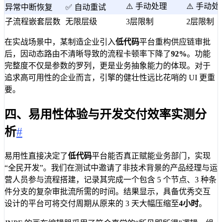
⚠️ 手动处理
⚠️ 手动处
异常中断恢复
✅ 自动重试
子流程嵌套层数
无限层级
3层限制
2层限制
在实战场景中，某制造企业引入
低代码
平台重构供应链审批
后，因动态路由不清晰导致的流程卡顿率下降了
92%
。功能
完整度不仅是参数的罗列，更是业务抽象能力的体现。对于
追求高可用性的企业而言，引擎的健壮性远比花哨的 UI 更重
要。
四、易用性体验与开发交付效率实测分
析
#
易用性直接决定了
低代码
平台能否真正赋能业务部门，实现
“全民开发”。我们在测试中邀请了非技术背景的产品经理与运
营人员参与流程搭建，记录其完成一个包含 5 个节点、3 种条
件分支的复杂审批流所需的时间。结果显示，具备优秀交互
设计的平台可将交付周期从原来的 3 天大幅压缩至
4小时
。