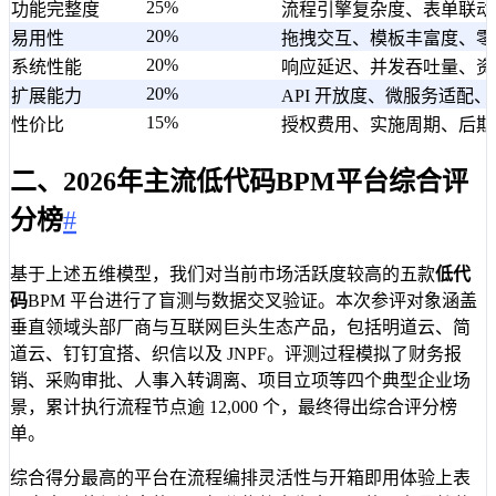
25%
功能完整度
流程引擎复杂度、表单联动
20%
易用性
拖拽交互、模板丰富度、零
20%
系统性能
响应延迟、并发吞吐量、资
20%
扩展能力
API 开放度、微服务适配
15%
性价比
授权费用、实施周期、后期
二、2026年主流低代码BPM平台综合评
分榜
#
基于上述五维模型，我们对当前市场活跃度较高的五款
低代
码
BPM 平台进行了盲测与数据交叉验证。本次参评对象涵盖
垂直领域头部厂商与互联网巨头生态产品，包括明道云、简
道云、钉钉宜搭、织信以及 JNPF。评测过程模拟了财务报
销、采购审批、人事入转调离、项目立项等四个典型企业场
景，累计执行流程节点逾 12,000 个，最终得出综合评分榜
单。
综合得分最高的平台在流程编排灵活性与开箱即用体验上表