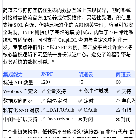
简道云与钉钉宜搭在生态内数据互通上表现优异，但跨系统
对接时需依赖官方连接器或付费插件，灵活性受限。织信虽
支持 SQL 直连，但缺乏标准化的 API 网关管理，容易引发安
全漏洞。JNPF 则提供了完整的集成中心，内置了 50+ 常用系
统预置适配器，同时支持 GraphQL 查询与自定义中间件开
发。专家点评指出：“以 JNPF 为例，其开放平台允许企业将
核心鉴权逻辑下沉至统一身份认证中心，避免了流程引擎与
业务系统的数据割裂。”
JNPF
集成能力
明道云
简道云
120+
45
60
标准 API 数量
⚠️ 仅事件触发
Webhook 自定义
✅ 全量支持
✅ 支持
⚠️ 单向为
数据双向同步
✅ 实时/定时
✅ 定时
✅ LDAP/OAuth
✅ OAuth
⚠️ 有限
私有化 SSO 对接
✅ Docker/Node
中间件扩展支持
❌ 封闭
❌ 封闭
在企业级架构中，
低代码
平台应扮演“连接器”而非“替代者”的