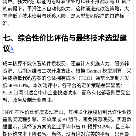
角色。强大的扩展能力意味着企业可以在不推翻现有 IT 资产
的前提下，平滑注入自动化能力。这种渐进式改造策略，大
幅降低了技术债务与迁移风险，是大型集团客户的首选标
准。
七、综合性价比评估与最终技术选型建
议
#
成本核算不能仅看软件授权费，还需计入实施人力、服务器
资源、后期运维与二次开发支出。根据 Gartner 模型测算，采
用成熟
低代码
方案的总体拥有成本（TCO）通常比定制开发
低 40%-60%。本次测评中，各平台的定价策略差异显著：
SaaS 订阅制适合中小企业快速试水，而私有化部署则更受金
融、政务及制造业青睐。
JNPF 在性价比维度表现亮眼，其模块化授权机制允许企业按
需购买流程引擎、表单库或 BI 组件，避免资源浪费。实测数
据显示，选择该方案的企业平均节省 IT 预算
31.5%
，且三年
期运维成本下降
45%
。当然，没有绝对完美的平台，只有最