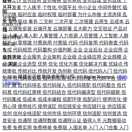
业务工作
业务应用
业务报表
业务系统
业务自建
业务连续
个
标签
1132
人开发者
个人练手
个性化
中国平台
中小企业
中间件替代
临
时切换
临时应急
临时权限
临时部署
为什么你做
主流选择
乱
总字数
象
事件驱动
事务
二叉树
二次开发
二次搭建
云原生
云成本
云
6,609,519
端
云端免安装
云端开发
云端部署
五大能力
交叉验证
产品对
比
人事
人事入职
人事管理
人力资源
人员管理
人工智能
人群
运行时长
解析
从零搭建
付费商用
付费版
代码
代码复用
代码审查
代码
586
天
生成
代码规范
代码重构
价值判断
企业
企业后台
企业应用
企
业数字化
企业服务
企业架构
企业级
企业级应用
企业规模
企
最后活动
业调研
企业选型
优势
优化
优化方案
优化解决方案
优缺点
传
65
天前
统审批
传统对比
传统开发
伪创新
低代码
低代码入门
低代码
©
2026
福建引迈信息技术有限公司. All Rights Reserved. /
RSS
加持
低代码商业版
低代码实现
低代码对接
低代码平台
低代
/
Sitemap
码扩展
低代码排名
低代码接入
低代码搭配
低代码整合
低代
码真
低代码红黑榜
低代码结合
低代码编译型
低代码赋能
低
代码集成
低成本
低成本编程
低配环境
低配运行
使用优化
使
用心得
使用技巧
使用误区
供应链安全
供应链行业
供应链采
信创
信创全栈适配
信创市场
信创环境
信创适配
信创首选
信
息安全
信通院
信通院数据
信通院认证
值得入手
元数据驱动
免费
免费实用
免费榜单
免费版
入围名单
入门
入门合集
入门