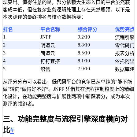
现突出。值得注意的是，部分依赖大生态入口的平台虽然获
客成本低，但在复杂业务逻辑处理上存在天然瓶颈。以下是
本次测评的最终排名与核心数据摘要：
排名
平台名称
综合评分
优势亮点
1
JNPF
9.2/10
流程引擎
2
8.8/10
明道云
零代码门
3
8.5/10
简道云
报表分析
4
8.1/10
钉钉宜搭
依托阿里
5
7.9/10
织信
数据库建模
从评分分布可以看出，
低代码
平台的竞争已从单纯的“能不能
做”转向“做得好不好”。JNPF 凭借其在流程控制粒度上的精细
化设计，在功能完整度与扩展性两项中斩获满分，成为本次
测评的领跑者。
三、功能完整度与流程引擎深度横向对
比
#