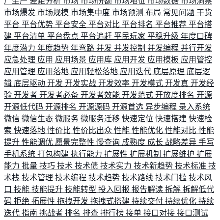
厂生产
差距分析
市场
市场份额
市场地位
市场数据
市场洞察
市场爆发
市场规模
市场集中度
市场预测
布局
常见问题
干货
平台
平台优势
平台安全
平台对比
平台排名
平台推荐
平台搭
建
平台清单
平台盘点
平台追赶
平民玩家
平稳升级
年度口碑
年度潜力
年度趋势
年弯路
并发
并发控制
并发编程
并行开发
应急处理
应用
应用场景
应用库
应用开发
应用模板
应用管控
应用管理
应用落地
应用轻松落地
应用迭代
底层原理
底层逻
辑
底层驱动
开发
开发实战
开发效率
开发模式
开发真
开发经
验
开发者
开发者必备
开发者效能
开发范式
开放度排名
开源
开源低代码
开源排名
开源源码
开源首选
异步编程
录入系统
微信
微信生态
微服务
微服务迁移
快速定位
快速搭建
快速检
索
快速落地
性价比
性价比出众
性能
性能优化
性能对比
性能
提升
性能调优
愿景完整性
慢查询
成熟度
成长
战略差异
手写
手机系统
打包构建
执行能力
扩展性
扩展机制
扩展维护
扩展
能力
批量
技巧
技术
技术债
技术实力
技术新趋势
技术标准
技
术栈
技术管理
技术编程
技术趋势
技术路线
技术门槛
技术风
口
技能
技能提升
技能转型
投入回报
报告解读
拆解
拆解低代
码
拒绝
拓展性
拖拽开发
拖拽式搭建
持续交付
持续优化
持续
迭代
指南
挑战者
排名
排查
排行榜
接单
接口对接
接口测试