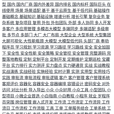
型
国内
国内厂商
国内外差异
国内排名
国内标杆
国际巨头
在
线使用
场景
场景适配
基于
基于云原生
基于低代码
基础操作
基础概念
基础知识
基础设施
增速分析
增长引擎
复杂业务
复
杂系统
复杂项目
复用
外包
外包团队
外部
多人协同
多人开发
多客户
多应用管理
多模态大模型
多端同步
多端适配
多级审
批
多节点
多部门
大厂
大厂布局
大型企业
大型系统
大型集团
大屏可视化
大性能瓶颈
大模型
大模型低代码
头部厂商
奉劝
程序员
学习规划
学习资源
学习路径
学习路线
安全
安全加固
下
安全性
安全性能
安全策略
安全管控
安全管理
完整源码
完
整落地教程
定制
定制平台
定制开发
定期维护
定期巡检
宝藏
平台
实力排行
实力测评
实力盘点
实力硬通货
实战
实战教程
实战演练
实战经验
实施经验
实时计算
实测
实用型
实用技巧
实践
审批流
审批流程
审批逻辑
客户
客户管理
客户管理系统
客观评价
容器化
容器安全
容器编排
容错设计
密码安全
对外
访问
对比分析
导入导出
小众
小众好用
小众工具
小型团队
小
型项目
小微企业首选
小白指南
小白教程
小程序
就业
岁程序
员突围
岗位管理
嵌入式开发
工作流
工作流定
工作流异
工作
流日
工作流权
工作流版
工具
工单
工单服务结合
工单系统
工