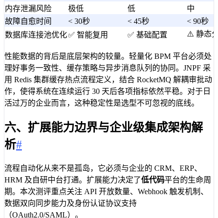
内存泄漏风险
极低
低
中
故障自愈时间
< 30秒
< 45秒
< 90秒
⚠️ 静态
数据库连接池优化
✅ 智能复用
✅ 基础配置
性能数据的背后是底层架构的较量。轻量化 BPM 平台必须处
理好事务一致性、缓存策略与异步消息队列的协同。JNPF 采
用 Redis 集群缓存热点流程定义，结合 RocketMQ 解耦审批动
作，使得系统在连续运行 30 天后各项指标依然平稳。对于日
活过万的企业而言，这种稳定性是选型不可忽视的底线。
六、扩展能力边界与企业级集成架构解
析
#
流程自动化从来不是孤岛，它必须与企业的 CRM、ERP、
HRM 及自研中台打通。扩展能力决定了
低代码
平台的生命周
期。本次测评重点关注 API 开放数量、Webhook 触发机制、
数据双向同步能力及身份认证协议支持
（OAuth2.0/SAML）。