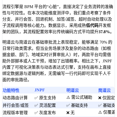
流程引擎是 BPM 平台的“心脏”，直接决定了业务流转的准确
性与可控性。在本次功能维度测评中，我们重点考察了条件
分支、并行会签、回退机制、加签/减签、超时自动处理以及
子流程调用等核心能力。数据显示，采用成熟
低代码
开发框
架的团队，其流程配置效率比传统编码方式平均提升
37.8%
。
明道云与简道云在基础审批流上表现稳定，能够满足 70% 的
日常行政类需求。但当业务场景涉及复杂的动态路由（如根
据金额、部门、地域实时计算审批人）时，两款平台均需借
助外部脚本或人工干预，增加了出错概率。相比之下，JNPF
内置了可视化决策表与动态表达式引擎，支持在画布上直接
绑定数据源与逻辑判断，无需编写一行代码即可实现千人千
面的审批路径。
JNPF
功能特性
明道云
简道云
⚠️ 需公式辅助
动态路由计算
✅ 原生支持
❌ 仅固定
并行会签/或签
✅ 灵活配置
✅ 基础支持
✅ 基础支
⚠️ 仅覆盖
流程版本管理
✅ 灰度发布
❌ 无