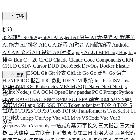
更多
标签
35岁转型
90%
Agent
AI
AI Agent
AI 原生
AI 大模型
AI 程序员
AI 能力
AI"排名
AIGC
AI编程
AI融合
AI辅助编程
Android
API
API 文档
API 设计
API对接
apply
ArkUI
BPM
bug
Bug
bug
排查
Bun
C++20
CI/CD
Claude
Claude Code
Components
CRM
CRUD
CSDN
Cursor
DDD
DeepSeek
DevOps
Docker
Elastic
ELK
Elysia
ESQL
Git
Git 分支
GitLab
Go
Go 泛型
Go 语言
更多
H5/APP
IDC 报告
IDC 数据
IDEA
IM 系统
IoT
Istio
ISV
Java
JNPF
JVM
K8s
Kubernetes
MES
MySQL
Naive
Next
Next.js
站点统计
Nginx
Node.js
OA
OOM
OpenClaw
pandas
POC
Prompt
Python
Qwen
RAG
RBAC
React
Redis
ROI
RPA 融合
Rust
SaaS
Saga
文章
SBOM
SGLang
SSE
SSO
TCC
Token
tokenizer
TOP10
TOP15
1741
TOP20
TOP25
TOP30
Top5
TOP50
Transformer
ts
TypeScript
UI
UI 测试
uniapp
UniApp
Vite
vLLM
vs
VSCode
Vue
Vue3
分类
vuepress
WebAssembly
一站式方案
万字长文
三大报告
三大指
6
标
三大维度
三方联合
下沉市场
专属工具
业务人员
业务代码