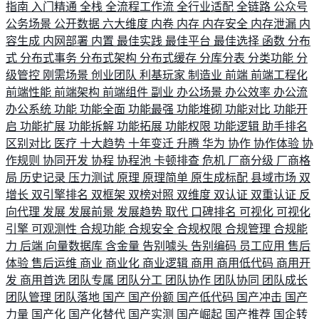
指南
入门精通
全栈
全流程工作流
全行业适配
全链路
公众号
公务场景
公开数据
六大维度
内卷
内存
内存安全
内存泄漏
内
容生成
内网部署
内置
最佳实践
最佳平台
最佳选择
函数
分布
式
分布式事务
分布式架构
分布式缓存
分库分表
分类功能
分
级管控
刚需场景
创业团队
利基玩家
制造业
前端
前端工程化
前端性能
前端架构
前端组件
副业
办公场景
办公效率
办公流
办公系统
功能
功能全面
功能最强
功能堆砌
功能对比
功能开
启
功能扩展
功能拆解
功能拓展
功能权限
功能逻辑
助手排名
区别对比
医疗
十大趋势
十年变迁
升腾
华为
协作
协作体验
协
作规则
协同开发
协程
协程池
卡顿排查
危机
厂商分级
厂商格
局
历史记录
压力测试
原理
原理简单
原生成标配
县域市场
双
增长
双引擎排名
双框架
双榜对照
双维度
双认证
双重认证
反
向代理
发展
发展前景
发展趋势
取代
口碑排名
可视化
可视化
引擎
可观测性
合规功能
合规安全
合规权限
合规管理
合规能
力
后端
向量数据库
含金量
告别噱头
告别编码
员工应用
售后
体验
售后运维
商业
商业化
商业逻辑
商用
商用低代码
商用开
发
商用首选
团队专属
团队分工
团队协作
团队协同
团队成长
团队管理
团队落地
国产
国产份额
国产低代码
国产冲击
国产
力量
国产化
国产化替代
国产实测
国产崛起
国产推荐
国企转