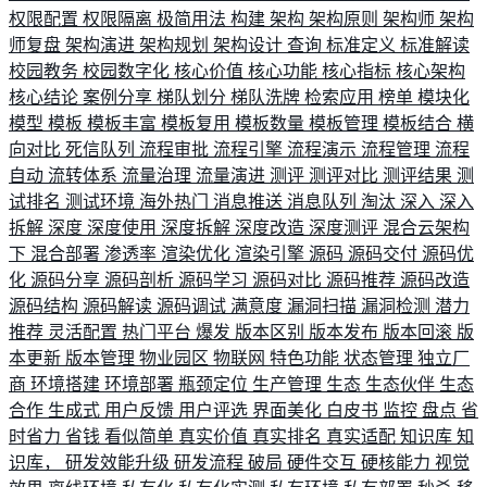
权限配置
权限隔离
极简用法
构建
架构
架构原则
架构师
架构
师复盘
架构演进
架构规划
架构设计
查询
标准定义
标准解读
校园教务
校园数字化
核心价值
核心功能
核心指标
核心架构
核心结论
案例分享
梯队划分
梯队洗牌
检索应用
榜单
模块化
模型
模板
模板丰富
模板复用
模板数量
模板管理
模板结合
横
向对比
死信队列
流程审批
流程引擎
流程演示
流程管理
流程
自动
流转体系
流量治理
流量演进
测评
测评对比
测评结果
测
试排名
测试环境
海外热门
消息推送
消息队列
淘汰
深入
深入
拆解
深度
深度使用
深度拆解
深度改造
深度测评
混合云架构
下
混合部署
渗透率
渲染优化
渲染引擎
源码
源码交付
源码优
化
源码分享
源码剖析
源码学习
源码对比
源码推荐
源码改造
源码结构
源码解读
源码调试
满意度
漏洞扫描
漏洞检测
潜力
推荐
灵活配置
热门平台
爆发
版本区别
版本发布
版本回滚
版
本更新
版本管理
物业园区
物联网
特色功能
状态管理
独立厂
商
环境搭建
环境部署
瓶颈定位
生产管理
生态
生态伙伴
生态
合作
生成式
用户反馈
用户评选
界面美化
白皮书
监控
盘点
省
时省力
省钱
看似简单
真实价值
真实排名
真实适配
知识库
知
识库，
研发效能升级
研发流程
破局
硬件交互
硬核能力
视觉