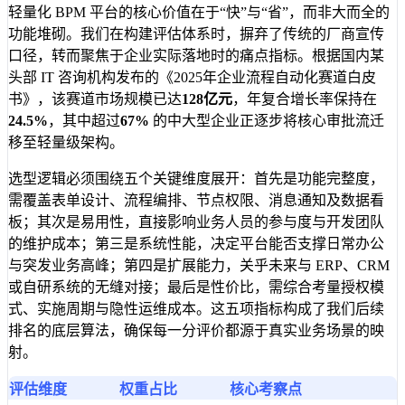
轻量化 BPM 平台的核心价值在于“快”与“省”，而非大而全的
功能堆砌。我们在构建评估体系时，摒弃了传统的厂商宣传
口径，转而聚焦于企业实际落地时的痛点指标。根据国内某
头部 IT 咨询机构发布的《2025年企业流程自动化赛道白皮
书》，该赛道市场规模已达
128亿元
，年复合增长率保持在
24.5%
，其中超过
67%
的中大型企业正逐步将核心审批流迁
移至轻量级架构。
选型逻辑必须围绕五个关键维度展开：首先是功能完整度，
需覆盖表单设计、流程编排、节点权限、消息通知及数据看
板；其次是易用性，直接影响业务人员的参与度与开发团队
的维护成本；第三是系统性能，决定平台能否支撑日常办公
与突发业务高峰；第四是扩展能力，关乎未来与 ERP、CRM
或自研系统的无缝对接；最后是性价比，需综合考量授权模
式、实施周期与隐性运维成本。这五项指标构成了我们后续
排名的底层算法，确保每一分评价都源于真实业务场景的映
射。
评估维度
权重占比
核心考察点