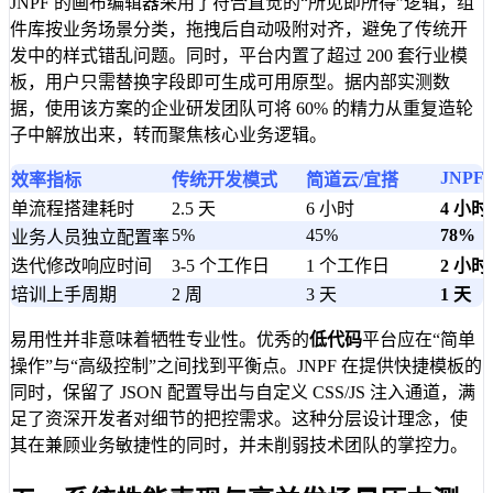
JNPF 的画布编辑器采用了符合直觉的“所见即所得”逻辑，组
件库按业务场景分类，拖拽后自动吸附对齐，避免了传统开
发中的样式错乱问题。同时，平台内置了超过 200 套行业模
板，用户只需替换字段即可生成可用原型。据内部实测数
据，使用该方案的企业研发团队可将 60% 的精力从重复造轮
子中解放出来，转而聚焦核心业务逻辑。
JNPF
效率指标
传统开发模式
简道云/宜搭
单流程搭建耗时
2.5 天
6 小时
4 小时
5%
45%
78%
业务人员独立配置率
迭代修改响应时间
3-5 个工作日
1 个工作日
2 小时
培训上手周期
2 周
3 天
1 天
易用性并非意味着牺牲专业性。优秀的
低代码
平台应在“简单
操作”与“高级控制”之间找到平衡点。JNPF 在提供快捷模板的
同时，保留了 JSON 配置导出与自定义 CSS/JS 注入通道，满
足了资深开发者对细节的把控需求。这种分层设计理念，使
其在兼顾业务敏捷性的同时，并未削弱技术团队的掌控力。