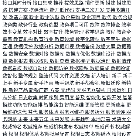
接口耗时分析
接口集成
推荐
提效思路
插件更新
搭建
搭建思
路
搭建方案
搭建流程
撕开低代码
支持二次开发
支持多端开
发
改造方案
政企
政企选型
政企采购
政企项目
政务
政务合规
政务类
政务行业
政务选型
政务项目可用
故障
故障排查
效率
效率变革
效率对比
效率提升
教务管理
教学思路
教程
教育全
覆盖
教育机构
教育行业
教育领域
数字化转型
数字孪生
数据
互通
数据保护
数据分析
数据可视
数据备份
数据大屏
数据孤
岛
数据安全
数据对接
数据库
数据库优化
数据库设计
数据库
锁
数据报表
数据权限
数据查看
数据模型
数据治理
数据清理
数据看板
数据自动化
数据防护
数据隐私
数据集成
数据验证
数智化
整体规划
整洁代码
文件资源
文档
新人培训
新手
新手
上手
新手专属
新手指南
新手避坑
新手都会犯
新旧迁移
新特
性
新锐产品
新锐厂商
方案
无代码
无服务器架构
日常运维
日
志分析
日志收集
时间序列
易用度
普及
智能化
智能开发
智能
搭建功能
智能编排
智能路由
智能运维
更新管理
更新速度
更
易维护迭代
替代
服务体验
服务器维护
服务拆分
服务测评
服
务网格
未来
未来五年
未来发展
未来趋势
本地部署
术语大全
权威排名
权威推荐
权威机构发布
权威榜单
权威背书
权威解
读
权限
权限体系
权限批量配置
权限日志
权限继承
权限设置