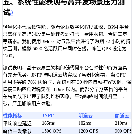
五、系统性能表现与高并发场景压力测
试
#
轻量化不代表低性能。随着企业数字化程度加深，BPM 平台
常需在早高峰时段集中处理考勤打卡、费用报销、合同盖章
等请求。我们使用 JMeter 对五款平台进行了为期 72 小时的持
续压测，模拟 5000 名活跃用户同时在线，峰值 QPS 设定为
1200。
测试表明，基于云原生架构的
低代码
平台在弹性伸缩方面具
有先天优势。JNPF 与明道云均实现了容器化部署，当 CPU
利用率突破 70% 阈值时，系统可在 30 秒内自动扩容实例，保
障接口响应延迟稳定在 180ms 以内。而部分早期架构的平台
在高负载下出现了队列堆积现象，平均响应时间飙升至 1.2
秒，严重影响用户体验。
JNPF
性能指标
明道云
简道云
165ms
182ms
210ms
平均响应延迟
1500 QPS
1200 QPS
900 QPS
峰值并发承载