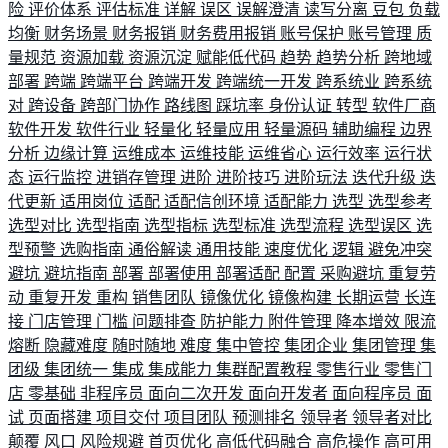
险
评价体系
评估标准
详解
误区
误解澄清
读写分离
豆包
负载
均衡
财务场景
财务报销
财务费用报销
账号保护
账号管理
质
量规范
资源加载
资源沉淀
赋能低代码
趋势
趋势分析
跨地域
部署
跨端
跨端平台
跨端开发
跨端统一开发
跨系统业
跨系统
对
跨设备
跨部门协作
路线图
踩坑率
身份认证
转型
软件厂商
软件开发
软件行业
轻量化
轻量应用
轻量源码
辅助编程
边界
分析
边缘计算
运维成本
运维技能
运维省心
运行效率
运行状
态
运行监控
进销存管理
进阶
进阶技巧
进阶玩法
迭代升级
迭
代更新
适用岗位
适配
适配信创环境
适配能力
选型
选型参考
选型对比
选型指南
选型指标
选型标准
选型流程
选型误区
选
型预警
选购指南
通俗解读
通用技能
速度优化
逻辑
避免冲突
避坑
避坑指南
部署
部署使用
部署适配
配置
采购避坑
重复劳
动
重复开发
重构
销售团队
镜像优化
镜像构建
长期运营
长连
接
门店管理
门槛
问题排查
防护能力
附件管理
降本增效
限流
熔断
隐藏难度
随时随地
难度
集中管控
集团企业
集团管理
集
团级
集团统一
集成
集成能力
集群配置教程
零售行业
零售门
店
零基础
非程序员
面向二次开发
面向开发者
面向程序员
面
试
页面搭建
项目交付
项目团队
预测排名
领导者
领导者对比
颠覆
风口
风险规避
首页优化
高低代码融合
高危操作
高可用