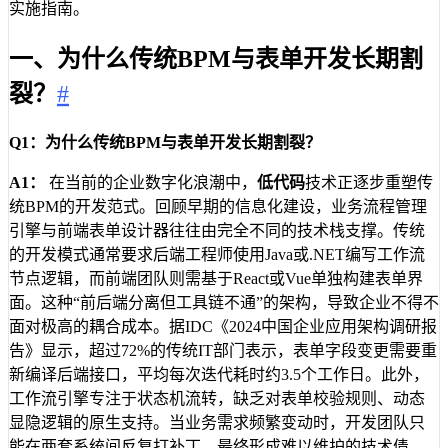
实施指南。
一、为什么传统BPM与表单开发长期割
裂？
#
Q1：为什么传统BPM与表单开发长期割裂？
A1：
在当前的企业数字化浪潮中，
低代码
技术正逐步重塑传
统BPM的开发范式。回顾早期的信息化建设，业务流程管理
引擎与前端表单设计器往往由完全不同的技术栈支撑。传统
的开发模式通常要求后端工程师使用Java或.NET编写工作流
节点逻辑，而前端团队则需基于React或Vue单独构建表单界
面。这种“前后端分离但工具链不通”的架构，导致企业不得不
面对极高的耦合成本。据IDC《2024中国企业应用架构调研报
告》显示，超过72%的传统IT部门表示，表单字段变更需要重
新编译后端接口，平均每次迭代耗时约3.5个工作日。此外，
工作流引擎专注于状态机流转，缺乏对表单校验规则、动态
显隐逻辑的原生支持。当业务需求频繁变动时，开发团队只
能在两套系统间反复打补丁，最终形成难以维护的技术债