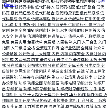
©
2026
福建引迈信息技术有限公司. All Rights Reserved. /
RSS
加持
低代码商业版
低代码实现
低代码对接
低代码平台
低代
/
Sitemap
码扩展
低代码排名
低代码接入
低代码搭配
低代码整合
低代
码真
低代码红黑榜
低代码结合
低代码编译型
低代码赋能
低
代码集成
低成本
低成本编程
低配环境
低配运行
使用优化
使
用心得
使用技巧
使用误区
供应链安全
供应链行业
供应链采
信创
信创全栈适配
信创市场
信创环境
信创适配
信创首选
信
息安全
信通院
信通院数据
信通院认证
值得入手
元数据驱动
免费
免费实用
免费榜单
免费版
入围名单
入门
入门合集
入门
指南
入门精通
全栈
全流程工作流
全行业适配
全链路
公众号
公务场景
公开数据
六大维度
内卷
内存
内存安全
内存泄漏
内
容生成
内网部署
内置
最佳实践
最佳平台
最佳选择
函数
分布
式
分布式事务
分布式架构
分布式缓存
分库分表
分类功能
分
级管控
刚需场景
创业团队
利基玩家
制造业
前端
前端工程化
前端性能
前端架构
前端组件
副业
办公场景
办公效率
办公流
办公系统
功能
功能全面
功能最强
功能堆砌
功能对比
功能开
启
功能扩展
功能拆解
功能拓展
功能权限
功能逻辑
助手排名
区别对比
医疗
十大趋势
十年变迁
升腾
华为
协作
协作体验
协
作规则
协同开发
协程
协程池
卡顿排查
危机
厂商分级
厂商格
局
历史记录
压力测试
原理
原理简单
原生成标配
县域市场
双