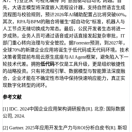
A7：
行业正从“可视化编排”向“意图驱动自动化”跨越。首
先，大语言模型将深度嵌入流程设计器，支持自然语言生成
流程图与校验规则，预计2026年AI辅助配置占比将突破60%。
其次，RPA与BPM的融合将催生“超自动化”标准，机器人与
人工节点无缝切换成为常态。最后，公民开发者生态将进一
步成熟，业务人员可通过语音或对话直接发起复杂审批，IT
部门重心转向治理与安全管控。据Forrester预测，到2027年，
全球70%的新建企业应用将诞生于低代码或无代码环境。技术
决策者需提前布局云原生底座与AI Agent框架，避免陷入下一
轮技术代差。拥抱
低代码
不仅是工具升级，更是组织敏捷性
的战略投资。只有将流程引擎、数据模型与智能算法深度融
合，企业才能在不确定性市场中保持快速响应能力，真正实
现数字化转型的闭环。
参考文献
[1] IDC. 2024中国企业应用架构调研报告[R]. 北京: 国际数据
公司, 2024.
[2] Gartner. 2025年应用开发生产力与ROI分析白皮书[R]. 斯坦