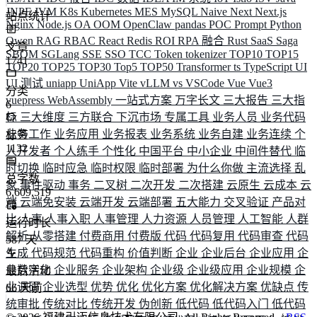
JNPF
JVM
K8s
Kubernetes
MES
MySQL
Naive
Next
Next.js
站点统计
Nginx
Node.js
OA
OOM
OpenClaw
pandas
POC
Prompt
Python
Qwen
RAG
RBAC
React
Redis
ROI
RPA 融合
Rust
SaaS
Saga
文章
SBOM
SGLang
SSE
SSO
TCC
Token
tokenizer
TOP10
TOP15
1741
TOP20
TOP25
TOP30
Top5
TOP50
Transformer
ts
TypeScript
UI
UI 测试
uniapp
UniApp
Vite
vLLM
vs
VSCode
Vue
Vue3
分类
vuepress
WebAssembly
一站式方案
万字长文
三大报告
三大指
6
标
三大维度
三方联合
下沉市场
专属工具
业务人员
业务代码
业务工作
业务应用
业务报表
业务系统
业务自建
业务连续
个
标签
1132
人开发者
个人练手
个性化
中国平台
中小企业
中间件替代
临
时切换
临时应急
临时权限
临时部署
为什么你做
主流选择
乱
总字数
象
事件驱动
事务
二叉树
二次开发
二次搭建
云原生
云成本
云
6,609,519
端
云端免安装
云端开发
云端部署
五大能力
交叉验证
产品对
比
人事
人事入职
人事管理
人力资源
人员管理
人工智能
人群
运行时长
解析
从零搭建
付费商用
付费版
代码
代码复用
代码审查
代码
587
天
生成
代码规范
代码重构
价值判断
企业
企业后台
企业应用
企
业数字化
企业服务
企业架构
企业级
企业级应用
企业规模
企
最后活动
业调研
企业选型
优势
优化
优化方案
优化解决方案
优缺点
传
66
天前
统审批
传统对比
传统开发
伪创新
低代码
低代码入门
低代码