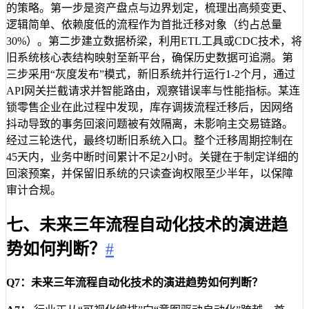
的策略。第一步是资产盘点与边界划定，梳理出高频变更、
逻辑简单、依赖度低的流程作为首批迁移对象（约占总量
30%）。第二步建立数据桥梁，利用ETL工具或CDC技术，将
旧系统核心表结构映射至新平台，确保历史数据可追溯。第
三步采用“灰度发布”模式，新旧系统并行运行1-2个月，通过
API网关拦截请求并智能路由，观察错误率与性能指标。某连
锁零售企业在此过程中发现，库存调拨流程迁移后，因网络
抖动导致的事务回滚问题被有效隔离，未影响主交易链路。
经过三轮迭代，最终切断旧系统入口。整个迁移周期控制在
45天内，业务中断时间累计不足2小时。关键在于制定详细的
回滚预案，并保留旧系统的只读查询权限至少半年，以保障
审计合规。
七、未来三年流程自动化技术的演进趋
势如何判断？
#
Q7：未来三年流程自动化技术的演进趋势如何判断？