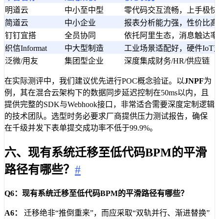
明道云
中小至中型
零代码交互流畅，上手极快
简道云
中小企业
报表分析能力强，性价比高
钉钉宜搭
全员协同
依托阿里生态，消息触达率
织信Informat
中大型制造
工业场景适配好，硬件IoT
泛微/用友
集团型企业
深度集成财务/HR/供应链
在实际测评中，我们建议优先进行POC概念验证。以
JNPF
为
例，其在混合云架构下的数据同步延迟控制在50ms以内，且
提供完整的SDK与Webhook接口，非常适合需要深度定制逻辑
的技术团队。选型时务必要求厂商提供压力测试报告，确保
在千级并发下表单提交成功率不低于99.9%。
六、现有系统迁移至低代码BPM的平滑
路径有哪些？
#
Q6：现有系统迁移至低代码BPM的平滑路径有哪些？
A6：
迁移绝非“推倒重来”，而应采取“双轨并行、渐进替换”