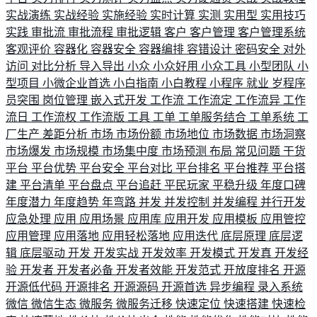
实战演练
实战经验
实施经验
实时计算
实测
实用型
实用技巧
实践
审批流
审批流程
审批逻辑
客户
客户管理
客户管理系统
客观评价
容器化
容器安全
容器编排
容错设计
密码安全
对外
访问
对比分析
导入导出
小众
小众好用
小众工具
小型团队
小
型项目
小微企业首选
小白指南
小白教程
小程序
就业
岁程序
员突围
岗位管理
嵌入式开发
工作流
工作流定
工作流异
工作
流日
工作流权
工作流版
工具
工单
工单服务结合
工单系统
工
厂生产
差距分析
市场
市场份额
市场地位
市场数据
市场洞察
市场爆发
市场规模
市场集中度
市场预测
布局
常见问题
干货
平台
平台优势
平台安全
平台对比
平台排名
平台推荐
平台搭
建
平台清单
平台盘点
平台追赶
平民玩家
平稳升级
年度口碑
年度潜力
年度趋势
年弯路
并发
并发控制
并发编程
并行开发
应急处理
应用
应用场景
应用库
应用开发
应用模板
应用管控
应用管理
应用落地
应用轻松落地
应用迭代
底层原理
底层逻
辑
底层驱动
开发
开发实战
开发效率
开发模式
开发真
开发经
验
开发者
开发者必备
开发者效能
开发范式
开放度排名
开源
开源低代码
开源排名
开源源码
开源首选
异步编程
录入系统
微信
微信生态
微服务
微服务迁移
快速定位
快速搭建
快速检