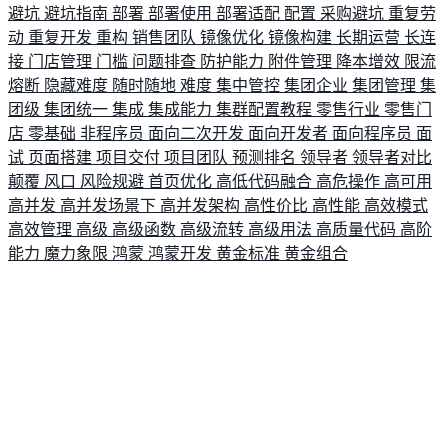
避坑
避坑指南
部署
部署使用
部署适配
配置
采购避坑
重复劳
动
重复开发
重构
销售团队
镜像优化
镜像构建
长期运营
长连
接
门店管理
门槛
问题排查
防护能力
附件管理
降本增效
限流
熔断
隐藏难度
随时随地
难度
集中管控
集团企业
集团管理
集
团级
集团统一
集成
集成能力
集群配置教程
零售行业
零售门
店
零基础
非程序员
面向二次开发
面向开发者
面向程序员
面
试
页面搭建
项目交付
项目团队
预测排名
领导者
领导者对比
颠覆
风口
风险规避
首页优化
高低代码融合
高危操作
高可用
高并发
高并发场景下
高并发架构
高性价比
高性能
高效模式
高效管理
高级
高级函数
高级流转
高级用法
高质量代码
高阶
能力
魔力象限
鸿蒙
鸿蒙开发
黄金标准
黄金组合