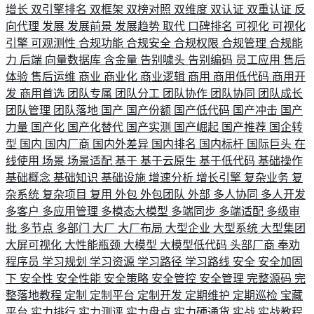
增长
双引擎排名
双框架
双榜对照
双维度
双认证
双重认证
反
向代理
发展
发展前景
发展趋势
取代
口碑排名
可视化
可视化
引擎
可观测性
合规功能
合规安全
合规权限
合规管理
合规能
力
后端
向量数据库
含金量
告别噱头
告别编码
员工应用
售后
体验
售后运维
商业
商业化
商业逻辑
商用
商用低代码
商用开
发
商用首选
团队专属
团队分工
团队协作
团队协同
团队成长
团队管理
团队落地
国产
国产份额
国产低代码
国产冲击
国产
力量
国产化
国产化替代
国产实测
国产崛起
国产推荐
国企转
型
国内
国内厂商
国内外差异
国内排名
国内标杆
国际巨头
在
线使用
场景
场景适配
基于
基于云原生
基于低代码
基础操作
基础概念
基础知识
基础设施
增速分析
增长引擎
复杂业务
复
杂系统
复杂项目
复用
外包
外包团队
外部
多人协同
多人开发
多客户
多应用管理
多模态大模型
多端同步
多端适配
多级审
批
多节点
多部门
大厂
大厂布局
大型企业
大型系统
大型集团
大屏可视化
大性能瓶颈
大模型
大模型低代码
头部厂商
奉劝
程序员
学习规划
学习资源
学习路径
学习路线
安全
安全加固
下
安全性
安全性能
安全策略
安全管控
安全管理
完整源码
完
整落地教程
定制
定制平台
定制开发
定期维护
定期巡检
宝藏
平台
实力排行
实力测评
实力盘点
实力硬通货
实战
实战教程