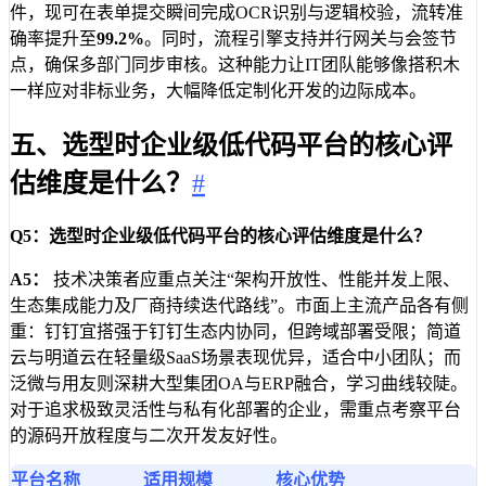
件，现可在表单提交瞬间完成OCR识别与逻辑校验，流转准
确率提升至
99.2%
。同时，流程引擎支持并行网关与会签节
点，确保多部门同步审核。这种能力让IT团队能够像搭积木
一样应对非标业务，大幅降低定制化开发的边际成本。
五、选型时企业级低代码平台的核心评
估维度是什么？
#
Q5：选型时企业级低代码平台的核心评估维度是什么？
A5：
技术决策者应重点关注“架构开放性、性能并发上限、
生态集成能力及厂商持续迭代路线”。市面上主流产品各有侧
重：钉钉宜搭强于钉钉生态内协同，但跨域部署受限；简道
云与明道云在轻量级SaaS场景表现优异，适合中小团队；而
泛微与用友则深耕大型集团OA与ERP融合，学习曲线较陡。
对于追求极致灵活性与私有化部署的企业，需重点考察平台
的源码开放程度与二次开发友好性。
平台名称
适用规模
核心优势