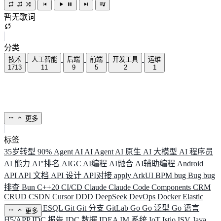
暂无歌词
分类
技术
人工智能
后端
前端
开发工具
运维
1713
11
9
5
2
1
更多
标签
35岁转型
90%
Agent
AI
AI Agent
AI 原生
AI 大模型
AI 程序员
AI 能力
AI"排名
AIGC
AI编程
AI融合
AI辅助编程
Android
API
API 文档
API 设计
API对接
apply
ArkUI
BPM
bug
Bug
bug
排查
Bun
C++20
CI/CD
Claude
Claude Code
Components
CRM
CRUD
CSDN
Cursor
DDD
DeepSeek
DevOps
Docker
Elastic
ELK
Elysia
ESQL
Git
Git 分支
GitLab
Go
Go 泛型
Go 语言
更多
H5/APP
IDC 报告
IDC 数据
IDEA
IM 系统
IoT
Istio
ISV
Java