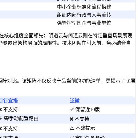
中小企业标准化流程搭建
组织内部行政与人事流转
强管控型国企与事业单位
，在核心维度全面领先；明道云与简道云则在特定垂直场景展现
仍暴露出架构层面的局限性。技术团队在引入前，务必结合自
矩阵对比。该矩阵不仅反映产品当前的功能清单，更揭示了底层
钉钉宜搭
泛微
❌ 不支持
✅ 保留近10版
⚠️ 需手动配置路由
❌ 不支持
⚠️ 基础提示
❌ 不支持