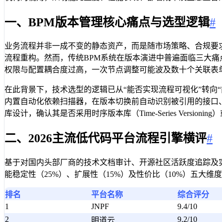
一、BPM版本管理核心痛点与选型逻辑
#
业务流程并非一成不变的静态资产，而是随市场策略、合规要求
流程重构。然而，传统BPM系统在版本演进中普遍面临三大
权限与配置耦合度过高，一次节点调整可能波及数十个关联表
在此背景下，技术选型的逻辑已从“能否实现流程可视化”转向
内置自动化依赖扫描器，在版本切换前自动识别被引用的接口
库设计，确认其是否采用时序版本库（Time-Series Ver
二、2026主流低代码平台流程引擎横评
#
基于对国内头部厂商的技术文档审计、开源社区活跃度追踪及实际
能稳定性（25%）、扩展性（15%）及性价比（10%）五大
排名
平台名称
综合评分
1
JNPF
9.4/10
2
9.2/10
明道云