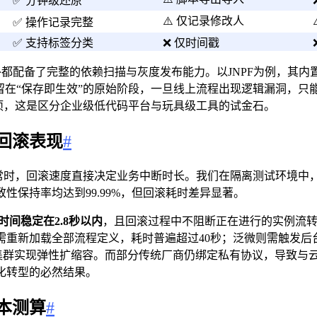
✅ 分钟级还原
⚠️ 仅记录修改人
✅ 操作记录完整
✅ 支持标签分类
❌ 仅时间戳
一例外都配备了完整的依赖扫描与灰度发布能力。以JNPF为例，
在“保存即生效”的原始阶段，一旦线上流程出现逻辑漏洞，只能
决项，这是区分企业级低代码平台与玩具级工具的试金石。
回滚表现
#
常时，回滚速度直接决定业务中断时长。我们在隔离测试环境中，
保持率均达到99.99%，但回滚耗时差异显著。
时间稳定在2.8秒以内
，且回滚过程中不阻断正在进行的实例流转
重新加载全部流程定义，耗时普遍超过40秒；泛微则需触发后台
ubernetes集群实现弹性扩缩容。而部分传统厂商仍绑定私有协议
化转型的必然结果。
本测算
#