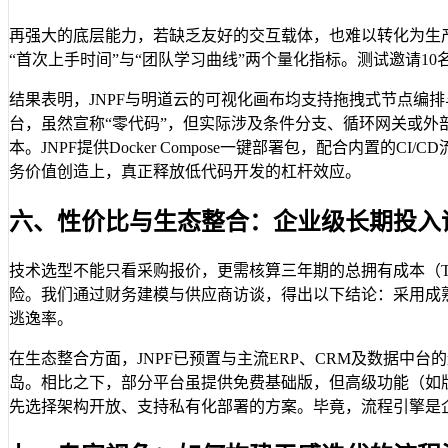
再强大的底层能力，若缺乏友好的交互载体，也难以转化为生
“首次上手时间”与“团队学习曲线”两个量化指标。测试邀请1
结果表明，JNPF与明道云的可视化画布均支持拖拽式节点编
台，虽然宣称“零代码”，但实际涉及条件分支、循环网关或外部系
本。JNPF提供Docker Compose一键部署包，配合内
务价值创造上，真正释放低代码开发的杠杆效应。
六、性价比与生态整合：企业级长期投入
技术选型不能只看采购报价，更需核算三年期的总拥有成本（
险。我们通过财务建模与供应商访谈，得出以下结论：采用成
逃逸率。
在生态整合方面，JNPF已预置与主流ERP、CRM及数据中台的连接
岛。相比之下，部分平台虽提供免费基础版，但高级功能（如
先选择架构开放、支持私有化部署的方案。毕竟，流程引擎是