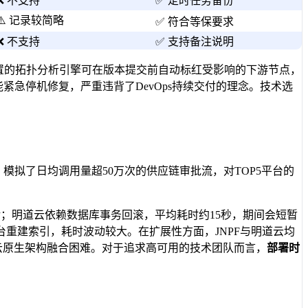
❌ 不支持
✅ 定时任务备份
⚠️ 记录较简略
✅ 符合等保要求
❌ 不支持
✅ 支持备注说明
其内置的拓扑分析引擎可在版本提交前自动标红受影响的下游节点，
紧急停机修复，严重违背了DevOps持续交付的理念。技术选
模拟了日均调用量超50万次的供应链审批流，对TOP5平台的
；明道云依赖数据库事务回滚，平均耗时约15秒，期间会短暂
重建索引，耗时波动较大。在扩展性方面，JNPF与明道云均
，导致与云原生架构融合困难。对于追求高可用的技术团队而言，
部署时