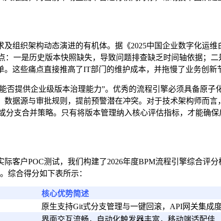
及组织架构动态演进的有机体。据《2025中国企业数字化运维白
痛点：一是历史版本快照缺失，导致问题排查缺乏时间轴依据；二
单。这些痛点直接推高了IT部门的维护成本，并拖慢了业务创新
“能否提供企业级版本治理能力”。优秀的流程引擎必须具备原
、数据源与审批规则，提前预警潜在冲突。对于技术架构师而言
sioning）或分支合并策略。只有将版本管理纳入核心评估指标，
客户POC测试，我们构建了2026年度BPM流程引擎综合评分
维度。综合得分如下表所示：
核心优势简述
原生支持Git式分支管理与一键回滚，API网关集成
界面交互流畅，自动化触发器丰富，移动端适配佳