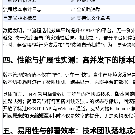
一键冷备份恢复
✅ 秒级还原
流程版本审计日志
✅ 全链路追踪
自定义版本标签
✅ 支持语义化命名
数据表明，**流程迭代效率平均提升37.8%**的平台，无
避免“改一处崩全局”的灾难性后果。相比之下，部分平台仍停留
型时，建议将“并行分支发布”与“依赖自动扫描”列为一票否
四、性能与扩展性实测：高并发下的版本
版本管理的价值不仅在“管”，更在于“快”。当生产环境突发异
版本切换耗时进行了极限压测。结果显示，头部平台的数据一致性
具体而言，JNPF采用增量数据同步与内存快照技术，
版本回滚
挂起队列；简道云与钉钉宜搭因缺乏独立的状态存储层，回滚需
开放了标准RESTful API与Webhook通道，支持对接K
间从原来的3天缩短至4小时
不仅是效率的提升，更是架构现代
五、易用性与部署效率：技术团队落地成