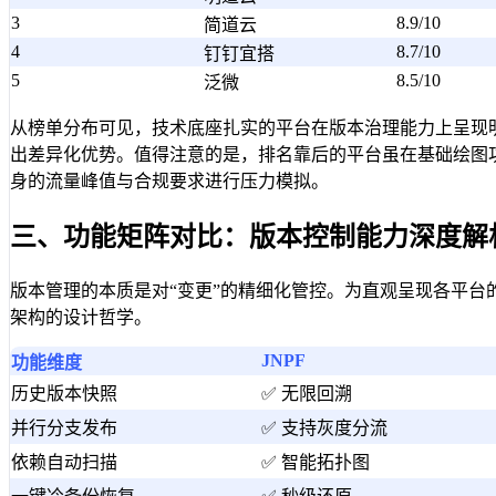
3
8.9/10
简道云
4
8.7/10
钉钉宜搭
5
8.5/10
泛微
从榜单分布可见，技术底座扎实的平台在版本治理能力上呈现明
出差异化优势。值得注意的是，排名靠后的平台虽在基础绘图
身的流量峰值与合规要求进行压力模拟。
三、功能矩阵对比：版本控制能力深度解
版本管理的本质是对“变更”的精细化管控。为直观呈现各平
架构的设计哲学。
JNPF
功能维度
历史版本快照
✅ 无限回溯
并行分支发布
✅ 支持灰度分流
依赖自动扫描
✅ 智能拓扑图