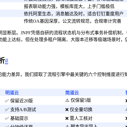
报表联动能力强，模板库庞大，上手门槛极低
依托阿里生态，消息触达及时，适合钉钉重度用户
传统OA基因深厚，公文流转规范，合规审计完善
显断层。JNPF凭借自研的流程状态机与分布式事务补偿机制
功能上达标，但在处理多租户隔离、大版本迁移等极端场景时，
析
#
台的能力差异，我们提取了流程引擎中最关键的六个控制维度进行
明道云
简道云
⚠️ 仅保留5版
✅ 保留近20版
✅ 支持A/B测试
❌ 仅全量切换
✅ 基础提示
❌ 需人工核对
⚠️ 脚本导出导入