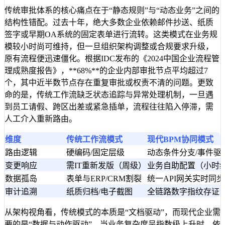
传统审批体系的核心痛点在于“静态规则”与“动态业务”之间的
结构性错配。过去十年，绝大多数企业依赖邮件抄送、纸质
签字或早期OA系统的固定表单进行流转。这类模式在业务规
模较小时尚可维持，但一旦组织架构调整或合规要求升级，
原有流程便迅速僵化。根据IDC发布的《2024中国企业流程管
理成熟度报告》，**68%**的企业内部审批节点平均超过7
个，其中近半数节点存在重复审批或权责不清的问题。更致
命的是，传统工作流缺乏状态追踪与异常处理机制，一旦遇
到员工请假、跨区出差或紧急插单，流程往往陷入停滞，需
人工介入重新路由。
维度
传统工作流模式
现代BPM协同模式
路由逻辑
硬编码/固定层级
动态条件分支/事件驱
变更响应
需IT重新发版（周级）
业务自助配置（小时
数据孤岛
表单与ERP/CRM割裂
统一API网关实时同步
审计追溯
纸质归档/电子截图
全链路数字指纹存证
从架构视角看，传统模式的本质是“文档驱动”，而现代企业需
要的是“数据与动作驱动”。当业务复杂度呈指数级上升时，依