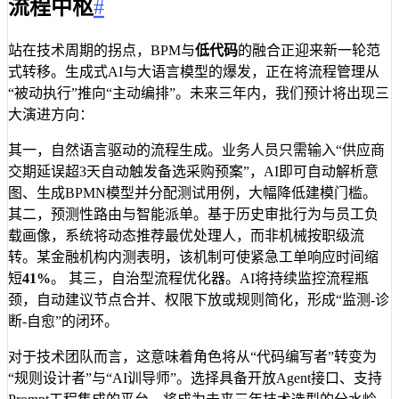
流程中枢
#
站在技术周期的拐点，BPM与
低代码
的融合正迎来新一轮范
式转移。生成式AI与大语言模型的爆发，正在将流程管理从
“被动执行”推向“主动编排”。未来三年内，我们预计将出现三
大演进方向：
其一，自然语言驱动的流程生成。业务人员只需输入“供应商
交期延误超3天自动触发备选采购预案”，AI即可自动解析意
图、生成BPMN模型并分配测试用例，大幅降低建模门槛。
其二，预测性路由与智能派单。基于历史审批行为与员工负
载画像，系统将动态推荐最优处理人，而非机械按职级流
转。某金融机构内测表明，该机制可使紧急工单响应时间缩
短
41%
。 其三，自治型流程优化器。AI将持续监控流程瓶
颈，自动建议节点合并、权限下放或规则简化，形成“监测-诊
断-自愈”的闭环。
对于技术团队而言，这意味着角色将从“代码编写者”转变为
“规则设计者”与“AI训导师”。选择具备开放Agent接口、支持