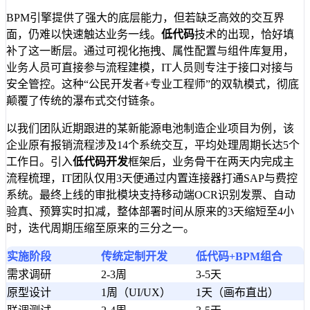
BPM引擎提供了强大的底层能力，但若缺乏高效的交互界
面，仍难以快速触达业务一线。
低代码
技术的出现，恰好填
补了这一断层。通过可视化拖拽、属性配置与组件库复用，
业务人员可直接参与流程建模，IT人员则专注于接口对接与
安全管控。这种“公民开发者+专业工程师”的双轨模式，彻底
颠覆了传统的瀑布式交付链条。
以我们团队近期跟进的某新能源电池制造企业项目为例，该
企业原有报销流程涉及14个系统交互，平均处理周期长达5个
工作日。引入
低代码开发
框架后，业务骨干在两天内完成主
流程梳理，IT团队仅用3天便通过内置连接器打通SAP与费控
系统。最终上线的审批模块支持移动端OCR识别发票、自动
验真、预算实时扣减，整体部署时间从原来的3天缩短至4小
时，迭代周期压缩至原来的三分之一。
实施阶段
传统定制开发
低代码+BPM组合
需求调研
2-3周
3-5天
原型设计
1周（UI/UX）
1天（画布直出）