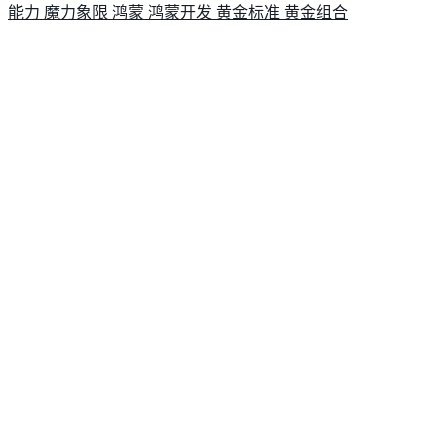
能力
魔力象限
鸿蒙
鸿蒙开发
黄金标准
黄金组合