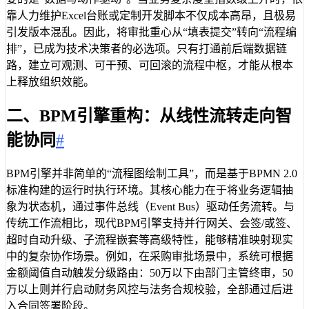
靠人力维护Excel台账或定制开发脚本不仅成本高昂，且极易
引发版本混乱。因此，将审批重心从“填表提交”转向“流程编
排”，已成为技术决策者的必选项。只有打通前后端数据链
路，建立可观测、可干预、可回滚的流程中枢，才能从根本
上释放组织效能。
二、BPM引擎重构：从线性流转走向智
能协同
#
BPM引擎并非简单的“流程图绘制工具”，而是基于BPMN 2.0
标准构建的运行时执行环境。其核心能力在于将业务逻辑抽
象为状态机，通过事件总线（Event Bus）驱动任务流转。与
传统工作流相比，现代BPM引擎支持并行网关、会签/或签、
超时自动升级、子流程嵌套等高级特性，能够精准映射现实
中的复杂协作场景。例如，在采购审批场景中，系统可根据
金额阈值自动触发分级路由：50万以下由部门主管终审，50
万以上则并行启动财务风控与法务合规校验，全部通过后进
入合同签署阶段。