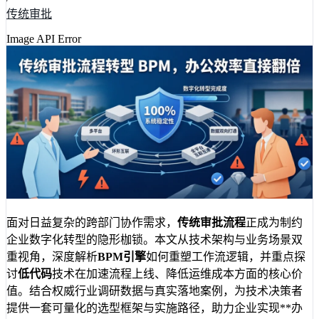
传统审批
Image API Error
面对日益复杂的跨部门协作需求，
传统审批流程
正成为制约
企业数字化转型的隐形枷锁。本文从技术架构与业务场景双
重视角，深度解析
BPM引擎
如何重塑工作流逻辑，并重点探
讨
低代码
技术在加速流程上线、降低运维成本方面的核心价
值。结合权威行业调研数据与真实落地案例，为技术决策者
提供一套可量化的选型框架与实施路径，助力企业实现**办