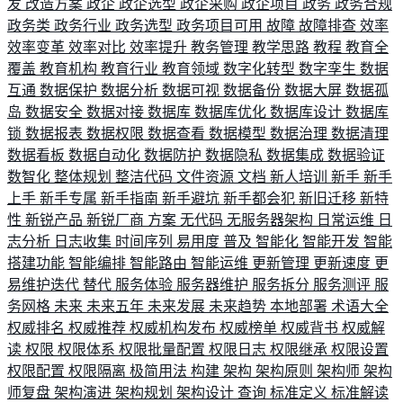
发
改造方案
政企
政企选型
政企采购
政企项目
政务
政务合规
政务类
政务行业
政务选型
政务项目可用
故障
故障排查
效率
效率变革
效率对比
效率提升
教务管理
教学思路
教程
教育全
覆盖
教育机构
教育行业
教育领域
数字化转型
数字孪生
数据
互通
数据保护
数据分析
数据可视
数据备份
数据大屏
数据孤
岛
数据安全
数据对接
数据库
数据库优化
数据库设计
数据库
锁
数据报表
数据权限
数据查看
数据模型
数据治理
数据清理
数据看板
数据自动化
数据防护
数据隐私
数据集成
数据验证
数智化
整体规划
整洁代码
文件资源
文档
新人培训
新手
新手
上手
新手专属
新手指南
新手避坑
新手都会犯
新旧迁移
新特
性
新锐产品
新锐厂商
方案
无代码
无服务器架构
日常运维
日
志分析
日志收集
时间序列
易用度
普及
智能化
智能开发
智能
搭建功能
智能编排
智能路由
智能运维
更新管理
更新速度
更
易维护迭代
替代
服务体验
服务器维护
服务拆分
服务测评
服
务网格
未来
未来五年
未来发展
未来趋势
本地部署
术语大全
权威排名
权威推荐
权威机构发布
权威榜单
权威背书
权威解
读
权限
权限体系
权限批量配置
权限日志
权限继承
权限设置
权限配置
权限隔离
极简用法
构建
架构
架构原则
架构师
架构
师复盘
架构演进
架构规划
架构设计
查询
标准定义
标准解读