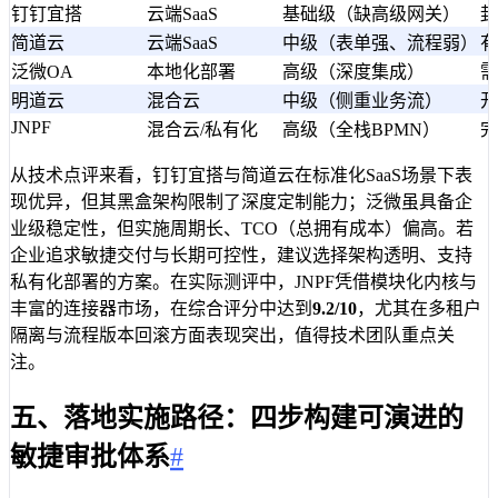
钉钉宜搭
云端SaaS
基础级（缺高级网关）
封
简道云
云端SaaS
中级（表单强、流程弱）
有
泛微OA
本地化部署
高级（深度集成）
需
明道云
混合云
中级（侧重业务流）
开
JNPF
混合云/私有化
高级（全栈BPMN）
完
从技术点评来看，钉钉宜搭与简道云在标准化SaaS场景下表
现优异，但其黑盒架构限制了深度定制能力；泛微虽具备企
业级稳定性，但实施周期长、TCO（总拥有成本）偏高。若
企业追求敏捷交付与长期可控性，建议选择架构透明、支持
私有化部署的方案。在实际测评中，JNPF凭借模块化内核与
丰富的连接器市场，在综合评分中达到
9.2/10
，尤其在多租户
隔离与流程版本回滚方面表现突出，值得技术团队重点关
注。
五、落地实施路径：四步构建可演进的
敏捷审批体系
#