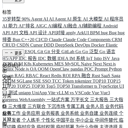
标签
35岁转型
90%
Agent
AI
AI Agent
AI 原生
AI 大模型
AI 程序员
AI 能力
AI"排名
AIGC
AI编程
AI融合
AI辅助编程
Android
API
API 文档
API 设计
API对接
apply
ArkUI
BPM
bug
Bug
bug
排查
Bun
C++20
CI/CD
Claude
Claude Code
Components
CRM
CRUD
CSDN
Cursor
DDD
DeepSeek
DevOps
Docker
Elastic
ELK
Elysia
ESQL
Git
Git 分支
GitLab
Go
Go 泛型
Go 语言
更多
H5/APP
IDC 报告
IDC 数据
IDEA
IM 系统
IoT
Istio
ISV
Java
JNPF
JVM
K8s
Kubernetes
MES
MySQL
Naive
Next
Next.js
站点统计
Nginx
Node.js
OA
OOM
OpenClaw
pandas
POC
Prompt
Python
Qwen
RAG
RBAC
React
Redis
ROI
RPA 融合
Rust
SaaS
Saga
文章
SBOM
SGLang
SSE
SSO
TCC
Token
tokenizer
TOP10
TOP15
1741
TOP20
TOP25
TOP30
Top5
TOP50
Transformer
ts
TypeScript
UI
UI 测试
uniapp
UniApp
Vite
vLLM
vs
VSCode
Vue
Vue3
分类
vuepress
WebAssembly
一站式方案
万字长文
三大报告
三大指
6
标
三大维度
三方联合
下沉市场
专属工具
业务人员
业务代码
业务工作
业务应用
业务报表
业务系统
业务自建
业务连续
个
标签
1132
人开发者
个人练手
个性化
中国平台
中小企业
中间件替代
临
时切换
临时应急
临时权限
临时部署
为什么你做
主流选择
乱