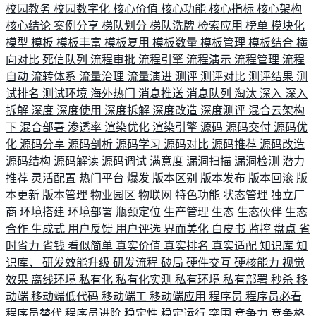
校园教务
校园数字化
核心价值
核心功能
核心指标
核心架构
核心结论
案例分享
梯队划分
梯队洗牌
检索应用
榜单
模块化
模型
模板
模板丰富
模板复用
模板数量
模板管理
模板结合
横
向对比
死信队列
流程审批
流程引擎
流程演示
流程管理
流程
自动
流转体系
流量治理
流量演进
测评
测评对比
测评结果
测
试排名
测试环境
海外热门
消息推送
消息队列
淘汰
深入
深入
拆解
深度
深度使用
深度拆解
深度改造
深度测评
混合云架构
下
混合部署
渗透率
渲染优化
渲染引擎
源码
源码交付
源码优
化
源码分享
源码剖析
源码学习
源码对比
源码推荐
源码改造
源码结构
源码解读
源码调试
满意度
漏洞扫描
漏洞检测
潜力
推荐
灵活配置
热门平台
爆发
版本区别
版本发布
版本回滚
版
本更新
版本管理
物业园区
物联网
特色功能
状态管理
独立厂
商
环境搭建
环境部署
瓶颈定位
生产管理
生态
生态伙伴
生态
合作
生成式
用户反馈
用户评选
界面美化
白皮书
监控
盘点
省
时省力
省钱
看似简单
真实价值
真实排名
真实适配
知识库
知
识库，
研发效能升级
研发流程
破局
硬件交互
硬核能力
视觉
效果
离线环境
私有化
私有化实测
私有环境
私有部署
秒杀
移
动端
移动端低代码
移动端工
移动端应用
程序员
程序员必看
程序员替代
程序员进阶
稳定性
稳定运行
突围
竞争力
竞争格