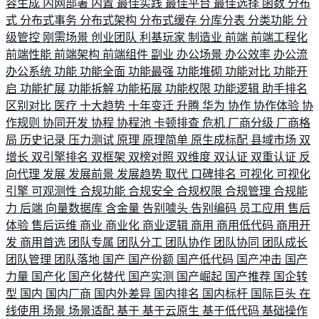
容生成
内网部署
内置
最佳实践
最佳平台
最佳选择
函数
分布
式
分布式事务
分布式架构
分布式缓存
分库分表
分类功能
分
级管控
刚需场景
创业团队
利基玩家
制造业
前端
前端工程化
前端性能
前端架构
前端组件
副业
办公场景
办公效率
办公流
办公系统
功能
功能全面
功能最强
功能堆砌
功能对比
功能开
启
功能扩展
功能拆解
功能拓展
功能权限
功能逻辑
助手排名
区别对比
医疗
十大趋势
十年变迁
升腾
华为
协作
协作体验
协
作规则
协同开发
协程
协程池
卡顿排查
危机
厂商分级
厂商格
局
历史记录
压力测试
原理
原理简单
原生成标配
县域市场
双
增长
双引擎排名
双框架
双榜对照
双维度
双认证
双重认证
反
向代理
发展
发展前景
发展趋势
取代
口碑排名
可视化
可视化
引擎
可观测性
合规功能
合规安全
合规权限
合规管理
合规能
力
后端
向量数据库
含金量
告别噱头
告别编码
员工应用
售后
体验
售后运维
商业
商业化
商业逻辑
商用
商用低代码
商用开
发
商用首选
团队专属
团队分工
团队协作
团队协同
团队成长
团队管理
团队落地
国产
国产份额
国产低代码
国产冲击
国产
力量
国产化
国产化替代
国产实测
国产崛起
国产推荐
国企转
型
国内
国内厂商
国内外差异
国内排名
国内标杆
国际巨头
在
线使用
场景
场景适配
基于
基于云原生
基于低代码
基础操作