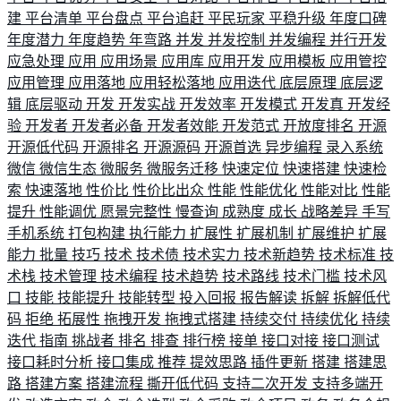
建
平台清单
平台盘点
平台追赶
平民玩家
平稳升级
年度口碑
年度潜力
年度趋势
年弯路
并发
并发控制
并发编程
并行开发
应急处理
应用
应用场景
应用库
应用开发
应用模板
应用管控
应用管理
应用落地
应用轻松落地
应用迭代
底层原理
底层逻
辑
底层驱动
开发
开发实战
开发效率
开发模式
开发真
开发经
验
开发者
开发者必备
开发者效能
开发范式
开放度排名
开源
开源低代码
开源排名
开源源码
开源首选
异步编程
录入系统
微信
微信生态
微服务
微服务迁移
快速定位
快速搭建
快速检
索
快速落地
性价比
性价比出众
性能
性能优化
性能对比
性能
提升
性能调优
愿景完整性
慢查询
成熟度
成长
战略差异
手写
手机系统
打包构建
执行能力
扩展性
扩展机制
扩展维护
扩展
能力
批量
技巧
技术
技术债
技术实力
技术新趋势
技术标准
技
术栈
技术管理
技术编程
技术趋势
技术路线
技术门槛
技术风
口
技能
技能提升
技能转型
投入回报
报告解读
拆解
拆解低代
码
拒绝
拓展性
拖拽开发
拖拽式搭建
持续交付
持续优化
持续
迭代
指南
挑战者
排名
排查
排行榜
接单
接口对接
接口测试
接口耗时分析
接口集成
推荐
提效思路
插件更新
搭建
搭建思
路
搭建方案
搭建流程
撕开低代码
支持二次开发
支持多端开