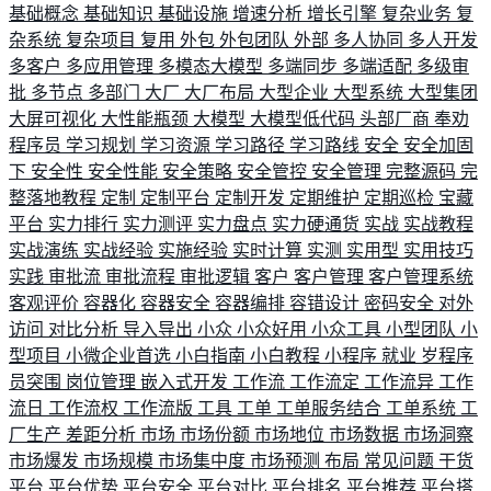
基础概念
基础知识
基础设施
增速分析
增长引擎
复杂业务
复
杂系统
复杂项目
复用
外包
外包团队
外部
多人协同
多人开发
多客户
多应用管理
多模态大模型
多端同步
多端适配
多级审
批
多节点
多部门
大厂
大厂布局
大型企业
大型系统
大型集团
大屏可视化
大性能瓶颈
大模型
大模型低代码
头部厂商
奉劝
程序员
学习规划
学习资源
学习路径
学习路线
安全
安全加固
下
安全性
安全性能
安全策略
安全管控
安全管理
完整源码
完
整落地教程
定制
定制平台
定制开发
定期维护
定期巡检
宝藏
平台
实力排行
实力测评
实力盘点
实力硬通货
实战
实战教程
实战演练
实战经验
实施经验
实时计算
实测
实用型
实用技巧
实践
审批流
审批流程
审批逻辑
客户
客户管理
客户管理系统
客观评价
容器化
容器安全
容器编排
容错设计
密码安全
对外
访问
对比分析
导入导出
小众
小众好用
小众工具
小型团队
小
型项目
小微企业首选
小白指南
小白教程
小程序
就业
岁程序
员突围
岗位管理
嵌入式开发
工作流
工作流定
工作流异
工作
流日
工作流权
工作流版
工具
工单
工单服务结合
工单系统
工
厂生产
差距分析
市场
市场份额
市场地位
市场数据
市场洞察
市场爆发
市场规模
市场集中度
市场预测
布局
常见问题
干货
平台
平台优势
平台安全
平台对比
平台排名
平台推荐
平台搭