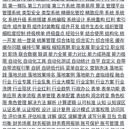
局
第一梯队
第三方对接
第三方系统
简单易用
算法
管理平台
管理系统
类型安全
类型系统
精细化管控
精致应用
系统
系统
化
系统升级
系统搭建
系统编程
系统设计
系统重构
红利
索引
组件
组件复用
组件封装教程
组件开发
组件生态化
组织管理
细粒度控制
终极榜单
终极盘点
经验分享
结合使用
结构化
统
一开发
统一登录
统筹管理
综合体验
综合实力
综合排名
缓存
缓存问题
编排引擎
编程
缩短周期
职业发展
职业定位
职业规
划
职场
联合数据
联调
能力全景
能力对比
能力成熟度
能力极
限
自动化
自动化工具
自动化测试
自动统计
自学
自定义
自带
自带流程引擎
自研
自研低代码
菜单自定义
营销泡沫
落地实
践
落地总结
落地效果排名
落地案例
落地能力
虚拟线程
融合
行业
行业专属
行业乱象
行业大模型
行业定制
行业方案
行业
洗牌
行业现状
行业红利
行业趋势
行政办公
表单
表单功能
表
单应用
表单流程
表单管理
表单配置
表结构
观念转变
角色权
限
角色管理
解决方法
解析
计算逻辑
认可标准
认知
认知误区
认证名单
认证授权
设计
设计复用
设计模式
访客权限
访问风
险
评价体系
评估标准
详解
误区
误解澄清
读写分离
豆包
负载
均衡
财务场景
财务报销
财务费用报销
账号保护
账号管理
质