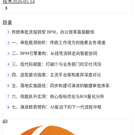
技术
2026-05-14
目录
传统审批流程转型 BPM，办公效率直接翻倍
1
一、审批瓶颈剖析：传统工作流为何拖累业务增速
2
二、BPM引擎重构：从线性流转走向智能协同
3
三、低代码赋能：打破IT与业务部门的交付鸿沟
4
四、选型避坑指南：主流平台架构差异深度对比
5
五、落地实施路径：四步构建可演进的敏捷审批体系
6
六、效能跃升实测：核心指标优化与ROI量化分析
7
七、演进趋势预判：AI驱动下的下一代流程中枢
8