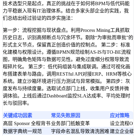
技术选型只是起点，真正的挑战在于如何将BPM与低代码能
力平稳嵌入现有IT治理体系。结合多家头部企业的实践，我
们总结出经过验证的四步实施法：
第一步：流程挖掘与现状盘点。利用Process Mining工具抓取
历史日志，识别高频断点与冗余环节。剔除“为审批而审批”的
形式主义节点，保留真正创造价值的控制点。 第二步：标准
化建模与权限设计。遵循BPMN规范绘制AS-IS与TO-BE流程
图，明确角色矩阵与数据可见性。避免过度细分权限导致流
程碎片化。 第三步：低代码组装与集成联调。通过可视化画
布搭建表单与路由，调用RESTful API对接ERP、HRM等核心
系统。建立沙箱环境进行压力测试与异常模拟。 第四步：灰
度发布与持续度量。选取试点部门上线，收集用户反馈并微
调体验。上线后通过Dashboard监控SLA达成率、平均处理时
长与驳回率。
关键成功因素
常见失败原因
应对策略
高层 Sponsor 全程背书
业务部门抵触变革
设立流程Ow
数据字典统一规范
字段命名混乱导致清洗困难
建立企业级