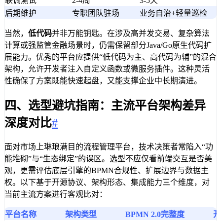
联调测试
2-4周
3-5天
后期维护
专职团队驻场
业务自治+轻量巡检
当然，
低代码
并非万能钥匙。在涉及高并发交易、复杂算法
计算或强监管金融场景时，仍需保留部分Java/Go原生代码扩
展能力。优秀的平台应提供“低代码为主、高代码为辅”的混合
架构，允许开发者注入自定义函数或微服务插件。这种灵活
性确保了方案既能快速起盘，又能支撑企业中长期演进。
四、选型避坑指南：主流平台架构差异
深度对比
#
面对市场上琳琅满目的流程管理平台，技术决策者常陷入“功
能堆砌”与“生态绑定”的误区。选型不应仅看前端交互是否美
观，更需评估底层引擎的BPMN合规性、扩展边界与数据主
权。以下基于开源协议、架构形态、集成能力三个维度，对
当前主流方案进行客观比对：
平台名称
架构类型
BPMN 2.0完整度
开