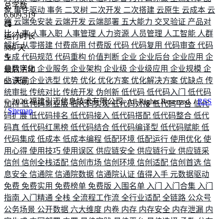
总字数
象
事件驱动
事务
二叉树
二次开发
二次搭建
云原生
云成本
云
6,609,519
端
云端免安装
云端开发
云端部署
五大能力
交叉验证
产品对
比
人事
人事入职
人事管理
人力资源
人员管理
人工智能
人群
运行时长
解析
从零搭建
付费商用
付费版
代码
代码复用
代码审查
代码
586
天
生成
代码规范
代码重构
价值判断
企业
企业后台
企业应用
企
业数字化
企业服务
企业架构
企业级
企业级应用
企业规模
企
最后活动
业调研
企业选型
优势
优化
优化方案
优化解决方案
优缺点
传
65
天前
统审批
传统对比
传统开发
伪创新
低代码
低代码入门
低代码
©
2026
福建引迈信息技术有限公司. All Rights Reserved. /
RSS
加持
低代码商业版
低代码实现
低代码对接
低代码平台
低代
/
Sitemap
码扩展
低代码排名
低代码接入
低代码搭配
低代码整合
低代
码真
低代码红黑榜
低代码结合
低代码编译型
低代码赋能
低
代码集成
低成本
低成本编程
低配环境
低配运行
使用优化
使
用心得
使用技巧
使用误区
供应链安全
供应链行业
供应链采
信创
信创全栈适配
信创市场
信创环境
信创适配
信创首选
信
息安全
信通院
信通院数据
信通院认证
值得入手
元数据驱动
免费
免费实用
免费榜单
免费版
入围名单
入门
入门合集
入门
指南
入门精通
全栈
全流程工作流
全行业适配
全链路
公众号
公务场景
公开数据
六大维度
内卷
内存
内存安全
内存泄漏
内