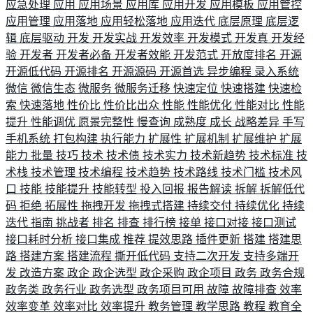
应急处理
应用
应用场景
应用库
应用开发
应用模板
应用管控
应用管理
应用落地
应用轻松落地
应用迭代
底层原理
底层逻
辑
底层驱动
开发
开发实战
开发效率
开发模式
开发真
开发经
验
开发者
开发者必备
开发者效能
开发范式
开放度排名
开源
开源低代码
开源排名
开源源码
开源首选
异步编程
录入系统
微信
微信生态
微服务
微服务迁移
快速定位
快速搭建
快速检
索
快速落地
性价比
性价比出众
性能
性能优化
性能对比
性能
提升
性能调优
愿景完整性
慢查询
成熟度
成长
战略差异
手写
手机系统
打包构建
执行能力
扩展性
扩展机制
扩展维护
扩展
能力
批量
技巧
技术
技术债
技术实力
技术新趋势
技术标准
技
术栈
技术管理
技术编程
技术趋势
技术路线
技术门槛
技术风
口
技能
技能提升
技能转型
投入回报
报告解读
拆解
拆解低代
码
拒绝
拓展性
拖拽开发
拖拽式搭建
持续交付
持续优化
持续
迭代
指南
挑战者
排名
排查
排行榜
接单
接口对接
接口测试
接口耗时分析
接口集成
推荐
提效思路
插件更新
搭建
搭建思
路
搭建方案
搭建流程
撕开低代码
支持二次开发
支持多端开
发
改造方案
政企
政企选型
政企采购
政企项目
政务
政务合规
政务类
政务行业
政务选型
政务项目可用
故障
故障排查
效率
效率变革
效率对比
效率提升
教务管理
教学思路
教程
教育全