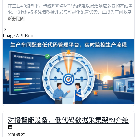
在工业4.0浪潮下，传统ERP与MES系统难以灵活响应多变的产线需
求。低代码技术凭借敏捷开发与可视化配置优势，正成为车间数字化
的核心引擎。本文基于第三方机构调研数据，对2026年车间管理类低
#低代码
代码平台TOP5进行深度测评。评测涵盖功能完整度、系统性能、交
效率等核心维度，并附详细对比矩阵。数据显示，头部平台平均可将
Image API Error
产线数据同步延迟压缩至0.8秒内，项目交付周期缩短65%。本文旨在
为技术决策者提供客观选型参考，助力企业高效落地实时监控体系。
对接智能设备，低代码数据采集架构介绍
2026-05-27