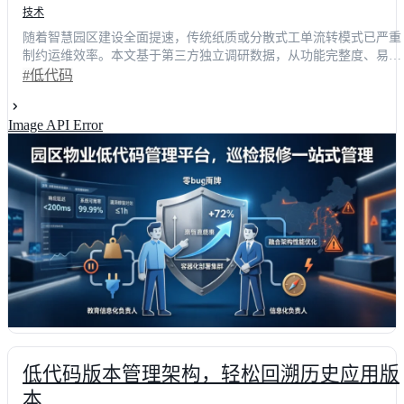
技术
随着智慧园区建设全面提速，传统纸质或分散式工单流转模式已严重
制约运维效率。本文基于第三方独立调研数据，从功能完整度、易用
性、性能、扩展性及性价比五大核心维度，对2026年主流低代码平台
#低代码
进行深度横评。测评严格覆盖明道云、简道云、轻流、钉钉宜搭及织
信等头部厂商，综合输出权威排行榜。实测数据显示，引入企业级低
Image API Error
代码开发方案后，园区巡检报修全流程平均缩短62%，年度运维人力
成本直降37.5%。本文旨在为技术决策者与开发团队提供客观选型依
据，助力实现资产数字化管理的跨越式升级。
低代码版本管理架构，轻松回溯历史应用版
本