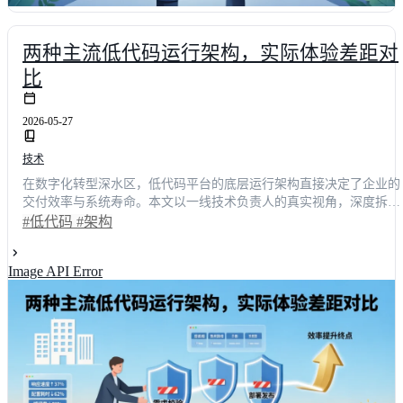
两种主流低代码运行架构，实际体验差距对
比
2026-05-27
技术
在数字化转型深水区，低代码平台的底层运行架构直接决定了企业的
交付效率与系统寿命。本文以一线技术负责人的真实视角，深度拆解
组件拼装型与模型驱动型两大主流架构的实际体验差异。通过对比渲
#低代码
#架构
染响应、二次开发门槛及高并发场景表现，揭示不同架构在复杂业务
中的优劣。数据显示，采用先进架构方案后，企业级低代码项目的平
Image API Error
均交付周期可缩短42%，后期维护成本降低近六成。无论你是追求快
速上线的业务线负责人，还是关注系统延展性的CTO，都能从中获得
清晰的选型依据与落地策略。