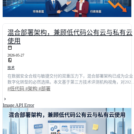
混合部署架构，兼顾低代码公有云与私有云
使用
2026-05-27
技术
在数据安全合规与敏捷交付的双重压力下，混合部署架构已成为企业
数字化转型的必然选择。本文基于第三方技术评测机构视角，对2026
年主流低代码平台进行横向排名与多维评分。综合功能完整度、性
#低代码
#架构
#部署
能、扩展性及性价比等指标，简道云、明道云、轻流、钉钉宜搭与
JNPF五大平台脱颖而出。数据显示，采用成熟混合架构方案的企业，
Image API Error
平均交付周期缩短42.5%，IT运维成本下降31.8%。本文通过详细的
能对比矩阵与真实场景案例，为技术决策者提供客观的选型参考，助
力企业在公有云弹性与私有云安全之间找到最优平衡点。