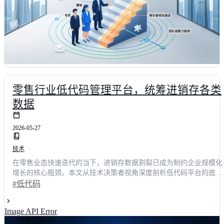
零售行业低代码管理平台，统筹进销存各类
数据
2026-05-27
技术
在零售业态快速迭代的当下，进销存数据割裂已成为制约企业规模化
增长的核心瓶颈。本文从技术决策者视角深度剖析低代码平台的底层
逻辑，揭示其如何通过可视化建模与敏捷编排打破传统ERP的僵化架
#低代码
构。结合权威调研数据，文章详细对比了明道云、简道云、JNPF等主
流方案的架构差异，并提供可落地的选型矩阵与实施路线图。掌握企
Image API Error
业级低代码开发策略，将助力技术团队实现业务响应速度提升60%，
彻底打通全渠道数据资产，构建面向未来的零售数字中枢。