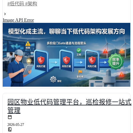
调研数据，详解模型驱动架构对数据协同、扩展能力及研发效能的提
#低代码
#架构
升路径，平台平均交付周期可缩短62%。同时横向对比明道云、简道
云等主流方案，为技术决策者提供实战避坑指南与科学选型建议。
Image API Error
园区物业低代码管理平台，巡检报修一站式
管理
2026-05-27