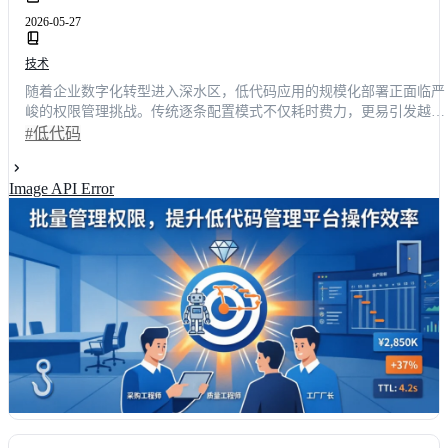
2026-05-27
技术
随着企业数字化转型进入深水区，低代码应用的规模化部署正面临严
峻的权限管理挑战。传统逐条配置模式不仅耗时费力，更易引发越权
访问与数据泄露风险。本文从技术决策者视角深度剖析批量管理权限
#低代码
的核心价值，揭示其背后的RBAC与ABAC融合架构原理。结合行业
研数据，采用智能批量授权方案可使团队运维效率平均提升42.6%，
Image API Error
批周期缩短至1.5天。文章系统梳理角色矩阵设计、动态策略引擎及
流平台横向测评，为企业构建安全、高效的低代码开发体系提供权威
参考与落地路径。