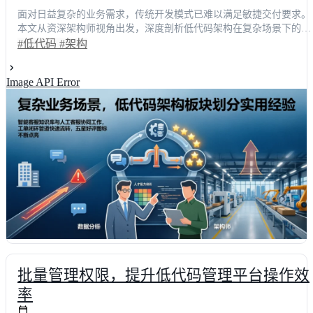
面对日益复杂的业务需求，传统开发模式已难以满足敏捷交付要求。
本文从资深架构师视角出发，深度剖析低代码架构在复杂场景下的板
块划分实战经验。结合权威行业调研数据，文章系统梳理了从能力评
#低代码
#架构
估、模块解耦到性能调优的全链路方法论，并横向对比明道云、简道
云等主流方案给出客观选型建议。掌握本文核心策略，技术决策者可
Image API Error
将项目交付周期缩短**40%以上，有效降低35%**的后期维护成本，
企业数字化转型构建高可用、易扩展的坚实底座。
批量管理权限，提升低代码管理平台操作效
率