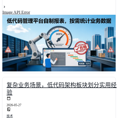
台在自制报表领域的真实水位。综合评分9.2/10的头部方案可助力企
将报表开发周期缩短68%，数据查询响应提速至1.5秒内。全文提供选
Image API Error
型矩阵与落地路径，为技术决策者提供可量化的采购依据。
复杂业务场景，低代码架构板块划分实用经
验
2026-05-27
技术