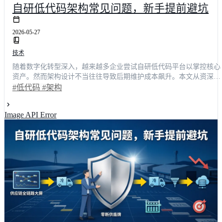
自研低代码架构常见问题，新手提前避坑
2026-05-27
技术
随着数字化转型深入，越来越多企业尝试自研低代码平台以掌控核心
资产。然而架构设计不当往往导致后期维护成本飙升。本文从资深技
术架构师视角，深度剖析元数据驱动、动态渲染、多租户隔离等核心
#低代码
#架构
环节的常见陷阱，结合行业调研数据揭示隐性成本真相。通过对比主
流商业方案与开源框架，为技术决策者提供一套可落地的避坑指南与
Image API Error
选型策略，助力企业实现高效敏捷的业务交付与长期技术资产沉淀。