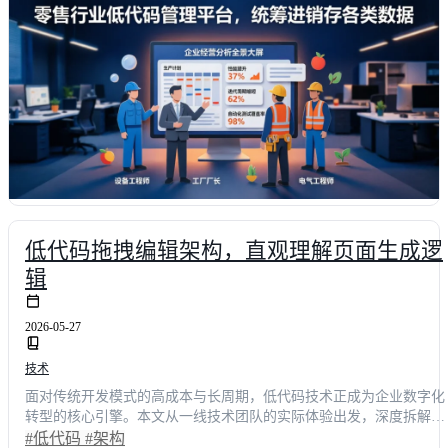
低代码拖拽编辑架构，直观理解页面生成逻
辑
2026-05-27
技术
面对传统开发模式的高成本与长周期，低代码技术正成为企业数字化
转型的核心引擎。本文从一线技术团队的实际体验出发，深度拆解拖
拽编辑架构的页面生成逻辑，揭示其如何通过可视化交互将需求交付
#低代码
#架构