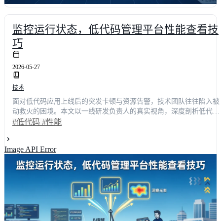
监控运行状态，低代码管理平台性能查看技
巧
2026-05-27
技术
面对低代码应用上线后的突发卡顿与资源告警，技术团队往往陷入被
动救火的困境。本文以一线研发负责人的真实视角，深度剖析低代码
管理平台的性能监控逻辑。通过拆解核心指标、实战定位瓶颈、科学
#低代码
#性能
设定预警阈值，并结合明道云、简道云、钉钉宜搭等主流方案的横向
测评，帮助决策者掌握性能查看技巧。实测数据显示，优化监控体系
Image API Error
后，故障响应时间缩短62%，系统可用性提升至99.95%，助您打造稳
定高效的企业级数字化底座。