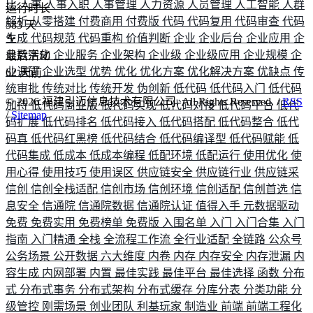
比
人事
人事入职
人事管理
人力资源
人员管理
人工智能
人群
运行时长
解析
从零搭建
付费商用
付费版
代码
代码复用
代码审查
代码
583
天
生成
代码规范
代码重构
价值判断
企业
企业后台
企业应用
企
业数字化
企业服务
企业架构
企业级
企业级应用
企业规模
企
最后活动
业调研
企业选型
优势
优化
优化方案
优化解决方案
优缺点
传
62
天前
统审批
传统对比
传统开发
伪创新
低代码
低代码入门
低代码
©
2026
福建引迈信息技术有限公司. All Rights Reserved. /
RSS
加持
低代码商业版
低代码实现
低代码对接
低代码平台
低代
/
Sitemap
码扩展
低代码排名
低代码接入
低代码搭配
低代码整合
低代
码真
低代码红黑榜
低代码结合
低代码编译型
低代码赋能
低
代码集成
低成本
低成本编程
低配环境
低配运行
使用优化
使
用心得
使用技巧
使用误区
供应链安全
供应链行业
供应链采
信创
信创全栈适配
信创市场
信创环境
信创适配
信创首选
信
息安全
信通院
信通院数据
信通院认证
值得入手
元数据驱动
免费
免费实用
免费榜单
免费版
入围名单
入门
入门合集
入门
指南
入门精通
全栈
全流程工作流
全行业适配
全链路
公众号
公务场景
公开数据
六大维度
内卷
内存
内存安全
内存泄漏
内
容生成
内网部署
内置
最佳实践
最佳平台
最佳选择
函数
分布
式
分布式事务
分布式架构
分布式缓存
分库分表
分类功能
分
级管控
刚需场景
创业团队
利基玩家
制造业
前端
前端工程化