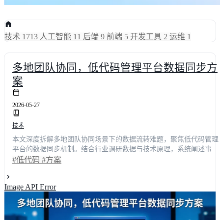
技术
1713
人工智能
11
后端
9
前端
5
开发工具
2
运维
1
多地团队协同，低代码管理平台数据同步方
案
2026-05-27
技术
本文深度拆解多地团队协同场景下的数据流转难题，聚焦低代码管理
平台的数据同步机制。结合行业调研数据与技术原理，系统阐述事件
驱动架构、冲突消解算法及高可用容灾设计。通过横向测评主流方案
#低代码
#方案
并给出工程化选型矩阵，帮助技术决策者规避数据割裂风险。掌握本
方案后，企业可将跨域数据一致性问题解决周期缩短60%，为数字化
Image API Error
转型筑牢底层基座。