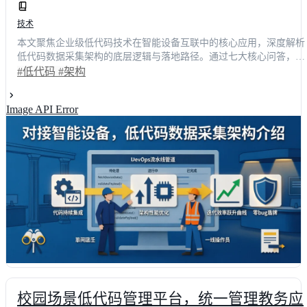
技术
本文聚焦企业级低代码技术在智能设备互联中的核心应用，深度解析
低代码数据采集架构的底层逻辑与落地路径。通过七大核心问答，系
统梳理从多协议适配、边缘数据清洗到安全权限管控的全链路方案。
#低代码
#架构
数据显示，采用成熟低代码架构的企业，设备接入效率平均提升
62%，运维成本降低45%。文章结合真实工业场景与主流平台实测数
Image API Error
据，为技术决策者提供可复用的选型策略与架构设计指南，助力企业
快速构建高可用、易扩展的数字化底座。
校园场景低代码管理平台，统一管理教务应