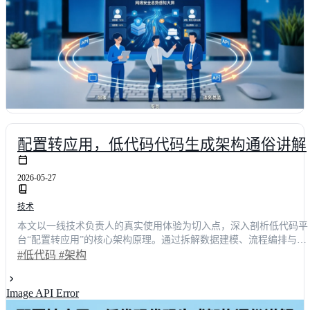
配置转应用，低代码代码生成架构通俗讲解
2026-05-27
技术
本文以一线技术负责人的真实使用体验为切入点，深入剖析低代码平
台“配置转应用”的核心架构原理。通过拆解数据建模、流程编排与自
动编译三大关键环节，揭示传统开发模式向现代化低代码开发转型的
#低代码
#架构
底层逻辑。文中结合具体业务场景，量化展示采用该架构后研发周期
缩短65%、人力成本降低**40%**的实际收益。无论您是关注系统稳
Image API Error
性的技术决策者，还是渴望提升交付效率的团队负责人，都能从中获
得清晰的选型思路与落地路径，轻松驾驭企业级数字化建设。