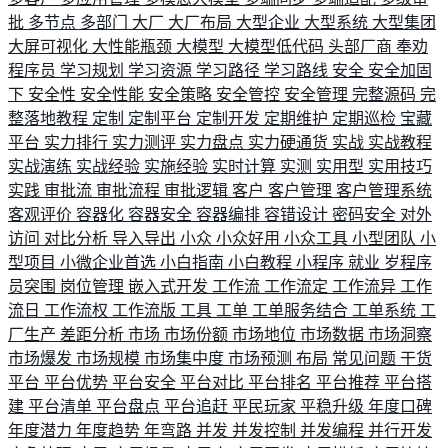
批
多节点
多部门
大厂
大厂布局
大型企业
大型系统
大型集团
大屏可视化
大性能瓶颈
大模型
大模型低代码
头部厂商
奉劝
程序员
学习规划
学习资源
学习路径
学习路线
安全
安全加固
下
安全性
安全性能
安全策略
安全管控
安全管理
完整源码
完
整落地教程
定制
定制平台
定制开发
定期维护
定期巡检
宝藏
平台
实力排行
实力测评
实力盘点
实力硬通货
实战
实战教程
实战演练
实战经验
实施经验
实时计算
实测
实用型
实用技巧
实践
审批流
审批流程
审批逻辑
客户
客户管理
客户管理系统
客观评价
容器化
容器安全
容器编排
容错设计
密码安全
对外
访问
对比分析
导入导出
小众
小众好用
小众工具
小型团队
小
型项目
小微企业首选
小白指南
小白教程
小程序
就业
岁程序
员突围
岗位管理
嵌入式开发
工作流
工作流定
工作流异
工作
流日
工作流权
工作流版
工具
工单
工单服务结合
工单系统
工
厂生产
差距分析
市场
市场份额
市场地位
市场数据
市场洞察
市场爆发
市场规模
市场集中度
市场预测
布局
常见问题
干货
平台
平台优势
平台安全
平台对比
平台排名
平台推荐
平台搭
建
平台清单
平台盘点
平台追赶
平民玩家
平稳升级
年度口碑
年度潜力
年度趋势
年弯路
并发
并发控制
并发编程
并行开发