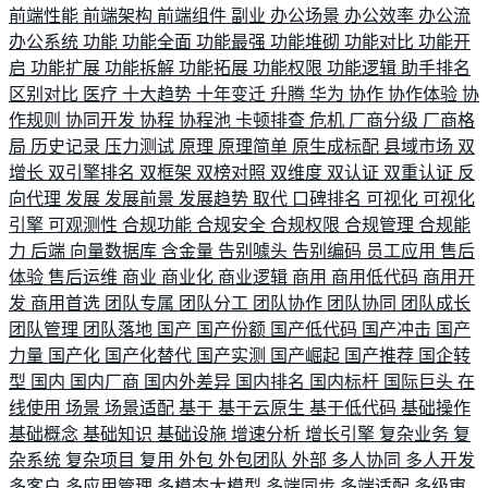
前端性能
前端架构
前端组件
副业
办公场景
办公效率
办公流
办公系统
功能
功能全面
功能最强
功能堆砌
功能对比
功能开
启
功能扩展
功能拆解
功能拓展
功能权限
功能逻辑
助手排名
区别对比
医疗
十大趋势
十年变迁
升腾
华为
协作
协作体验
协
作规则
协同开发
协程
协程池
卡顿排查
危机
厂商分级
厂商格
局
历史记录
压力测试
原理
原理简单
原生成标配
县域市场
双
增长
双引擎排名
双框架
双榜对照
双维度
双认证
双重认证
反
向代理
发展
发展前景
发展趋势
取代
口碑排名
可视化
可视化
引擎
可观测性
合规功能
合规安全
合规权限
合规管理
合规能
力
后端
向量数据库
含金量
告别噱头
告别编码
员工应用
售后
体验
售后运维
商业
商业化
商业逻辑
商用
商用低代码
商用开
发
商用首选
团队专属
团队分工
团队协作
团队协同
团队成长
团队管理
团队落地
国产
国产份额
国产低代码
国产冲击
国产
力量
国产化
国产化替代
国产实测
国产崛起
国产推荐
国企转
型
国内
国内厂商
国内外差异
国内排名
国内标杆
国际巨头
在
线使用
场景
场景适配
基于
基于云原生
基于低代码
基础操作
基础概念
基础知识
基础设施
增速分析
增长引擎
复杂业务
复
杂系统
复杂项目
复用
外包
外包团队
外部
多人协同
多人开发
多客户
多应用管理
多模态大模型
多端同步
多端适配
多级审