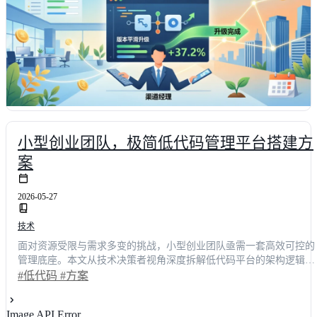
小型创业团队，极简低代码管理平台搭建方
案
2026-05-27
技术
面对资源受限与需求多变的挑战，小型创业团队亟需一套高效可控的
管理底座。本文从技术决策者视角深度拆解低代码平台的架构逻辑与
落地路径，结合行业调研数据揭示其如何将系统部署周期缩短
#低代码
#方案
**60%**以上。文章涵盖技术原理、模块搭建、多端协同及主流方案
对比，为技术负责人提供可复用的选型框架与实战指南，助力团队以
Image API Error
极低成本实现数字化敏捷转型。