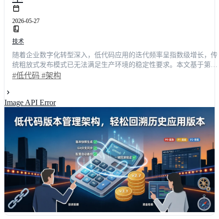
2026-05-27
技术
随着企业数字化转型深入，低代码应用的迭代频率呈指数级增长，传
统粗放式发布模式已无法满足生产环境的稳定性要求。本文基于第三
方技术调研数据，对当前市场主流低代码开发平台的版本管理架构进
#低代码
#架构
行深度横评。通过功能完整度、易用性、性能、扩展性及性价比五大
维度打分，揭示各平台在历史应用版本回溯能力上的真实差距。综合
Image API Error
数据显示，采用成熟版本控制方案的企业，其故障回滚时间平均缩短
68%。本文将为企业技术决策者提供客观的选型参考，助力构建高可
用、可追溯的敏捷交付体系。