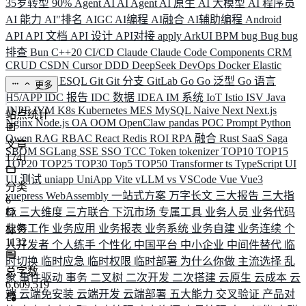
35岁转型
90%
Agent
AI
AI Agent
AI 原生
AI 大模型
AI 程序员
AI 能力
AI"排名
AIGC
AI编程
AI融合
AI辅助编程
Android
API
API 文档
API 设计
API对接
apply
ArkUI
BPM
bug
Bug
bug
排查
Bun
C++20
CI/CD
Claude
Claude Code
Components
CRM
CRUD
CSDN
Cursor
DDD
DeepSeek
DevOps
Docker
Elastic
ELK
Elysia
ESQL
Git
Git 分支
GitLab
Go
Go 泛型
Go 语言
更多
H5/APP
IDC 报告
IDC 数据
IDEA
IM 系统
IoT
Istio
ISV
Java
JNPF
JVM
K8s
Kubernetes
MES
MySQL
Naive
Next
Next.js
站点统计
Nginx
Node.js
OA
OOM
OpenClaw
pandas
POC
Prompt
Python
Qwen
RAG
RBAC
React
Redis
ROI
RPA 融合
Rust
SaaS
Saga
文章
SBOM
SGLang
SSE
SSO
TCC
Token
tokenizer
TOP10
TOP15
1741
TOP20
TOP25
TOP30
Top5
TOP50
Transformer
ts
TypeScript
UI
UI 测试
uniapp
UniApp
Vite
vLLM
vs
VSCode
Vue
Vue3
分类
vuepress
WebAssembly
一站式方案
万字长文
三大报告
三大指
6
标
三大维度
三方联合
下沉市场
专属工具
业务人员
业务代码
业务工作
业务应用
业务报表
业务系统
业务自建
业务连续
个
标签
1132
人开发者
个人练手
个性化
中国平台
中小企业
中间件替代
临
时切换
临时应急
临时权限
临时部署
为什么你做
主流选择
乱
总字数
象
事件驱动
事务
二叉树
二次开发
二次搭建
云原生
云成本
云
6,609,519
端
云端免安装
云端开发
云端部署
五大能力
交叉验证
产品对