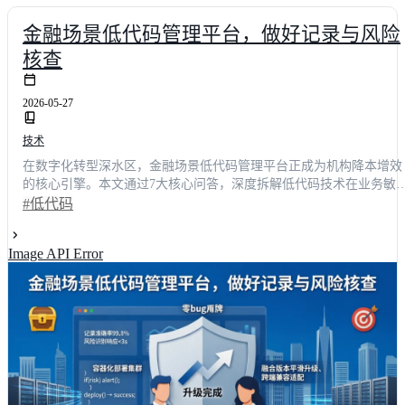
金融场景低代码管理平台，做好记录与风险
核查
2026-05-27
技术
在数字化转型深水区，金融场景低代码管理平台正成为机构降本增效
的核心引擎。本文通过7大核心问答，深度拆解低代码技术在业务敏
迭代、全链路数据留痕与智能风险核查中的落地路径。结合行业实测
#低代码
数据，揭示部署周期缩短65%、**合规审查效率提升42%**的实战经
验，为技术决策者提供可复用的选型指南与架构建议。
Image API Error