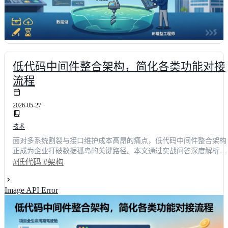
低代码中间件整合架构，简化各类功能对接
流程
2026-05-27
技术
面对多系统割裂与接口维护成本高昂的痛点，低代码中间件整合架构
正成为企业打破数据孤岛的关键路径。本文通过实战问答深度解析该
架构的运行逻辑与落地策略，揭示其如何将复杂对接流程标准化。据
#低代码
#架构
行业调研显示，采用成熟架构后，系统联调周期平均缩短68%，运维
人力成本下降42%。无论您是关注技术选型的负责人还是追求敏捷交
Image API Error
付的开发团队，本文都将提供可复用的评估模型与避坑指南，助您高
效构建弹性数字底座。