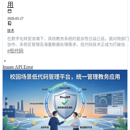
用
2026-05-27
技术
在数字化转型浪潮下，高校教务系统的复杂性日益凸显。面对跨部门
协作、多校区管理及海量数据处理需求，低代码技术正成为打破信息
壁垒的核心引擎。本文深度解析7大核心痛点与3项关键技术指标，揭
#低代码
示低代码开发如何助力高校实现教务应用统一管理。阅读本报告，技
术决策者将掌握科学选型方法论，预计可降低40%以上的重复建设成
Image API Error
本，加速智慧校园落地进程。