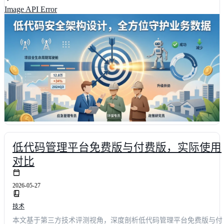
68%。文章结合实战场景与主流方案测评，为开发团队提供可落地的
Image API Error
架构选型指南，助力企业在敏捷交付中筑牢数据防线。
低代码管理平台免费版与付费版，实际使用
对比
2026-05-27
技术
本文基于第三方技术评测视角，深度剖析低代码管理平台免费版与付