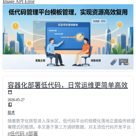
Image API Error
者提供可落地的选型指南。掌握高效复用方法论，助您构建敏捷型IT
架构，全面加速业务创新落地。
容器化部署低代码，日常运维更简单高效
2026-05-27
技术
随着数字化转型进入深水区，低代码平台的规模化落地正面临传统部
署模式的瓶颈。本文基于第三方调研数据，对主流低代码开发平台进
行深度横评与排名。通过构建涵盖功能完整度、易用性、性能、扩展
#低代码
#部署