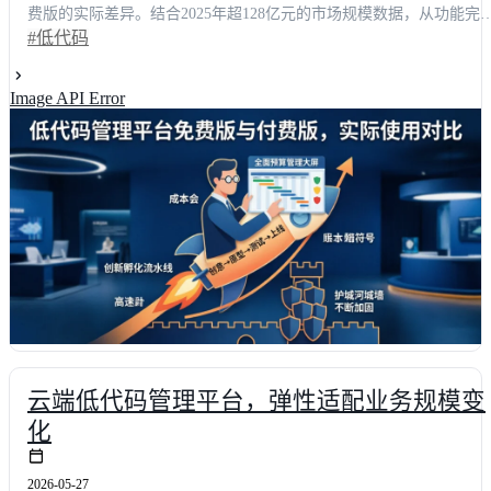
费版的实际差异。结合2025年超128亿元的市场规模数据，从功能完
度、性能扩展及隐性成本等维度进行量化对比。文章提供TOP5平台
#低代码
合评分矩阵，揭示采用企业级方案后团队研发效率平均提升**37.8%*
的核心逻辑，为企业技术决策者提供客观选型依据与避坑指南。
Image API Error
云端低代码管理平台，弹性适配业务规模变
化
2026-05-27