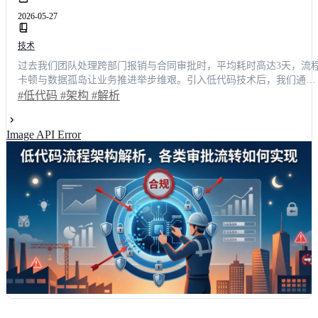
2026-05-27
技术
过去我们团队处理跨部门报销与合同审批时，平均耗时高达3天，流
卡顿与数据孤岛让业务推进举步维艰。引入低代码技术后，我们通过
可视化拖拽重构了底层流转引擎，将整体审批周期压缩至4小时内，
#低代码
#架构
#解析
率跃升85%。本文从一线实施者的真实体验出发，深度拆解低代码流
程架构的核心机制，涵盖多级会签、动态路由与移动端协同等高频场
Image API Error
景。结合明道云、简道云等主流方案的实测数据，为技术决策者提供
一套可落地的选型指南与避坑策略，助您轻松驾驭企业级数字化流
转。