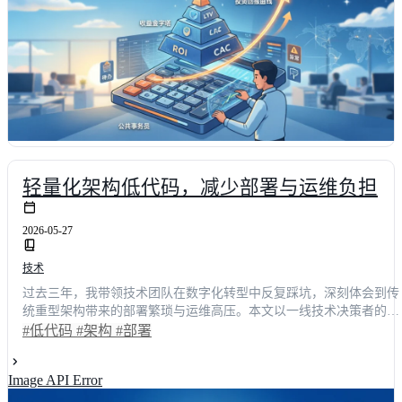
轻量化架构低代码，减少部署与运维负担
2026-05-27
技术
过去三年，我带领技术团队在数字化转型中反复踩坑，深刻体会到传
统重型架构带来的部署繁琐与运维高压。本文以一线技术决策者的真
实体验为切入点，深度解析轻量化架构低代码如何通过容器化与弹性
#低代码
#架构
#部署
伸缩机制，将系统部署时间从3天缩短至4小时，日常运维人力成本下
降62%。我们将通过具体业务场景对比、选型避坑指南与效能数据复
Image API Error
盘，帮助企业在技术选型时避开“重架构”陷阱，真正实现研发资源的
精准投放与业务敏捷迭代。