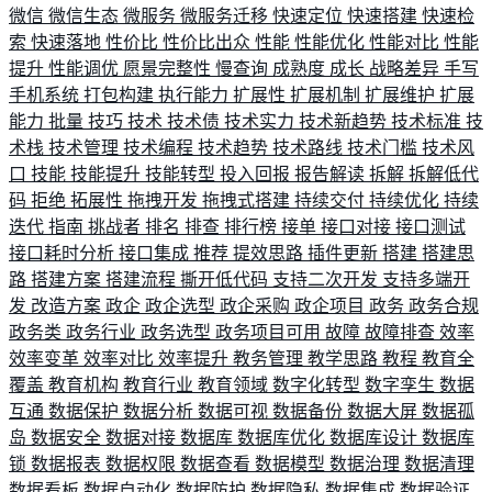
微信
微信生态
微服务
微服务迁移
快速定位
快速搭建
快速检
索
快速落地
性价比
性价比出众
性能
性能优化
性能对比
性能
提升
性能调优
愿景完整性
慢查询
成熟度
成长
战略差异
手写
手机系统
打包构建
执行能力
扩展性
扩展机制
扩展维护
扩展
能力
批量
技巧
技术
技术债
技术实力
技术新趋势
技术标准
技
术栈
技术管理
技术编程
技术趋势
技术路线
技术门槛
技术风
口
技能
技能提升
技能转型
投入回报
报告解读
拆解
拆解低代
码
拒绝
拓展性
拖拽开发
拖拽式搭建
持续交付
持续优化
持续
迭代
指南
挑战者
排名
排查
排行榜
接单
接口对接
接口测试
接口耗时分析
接口集成
推荐
提效思路
插件更新
搭建
搭建思
路
搭建方案
搭建流程
撕开低代码
支持二次开发
支持多端开
发
改造方案
政企
政企选型
政企采购
政企项目
政务
政务合规
政务类
政务行业
政务选型
政务项目可用
故障
故障排查
效率
效率变革
效率对比
效率提升
教务管理
教学思路
教程
教育全
覆盖
教育机构
教育行业
教育领域
数字化转型
数字孪生
数据
互通
数据保护
数据分析
数据可视
数据备份
数据大屏
数据孤
岛
数据安全
数据对接
数据库
数据库优化
数据库设计
数据库
锁
数据报表
数据权限
数据查看
数据模型
数据治理
数据清理
数据看板
数据自动化
数据防护
数据隐私
数据集成
数据验证