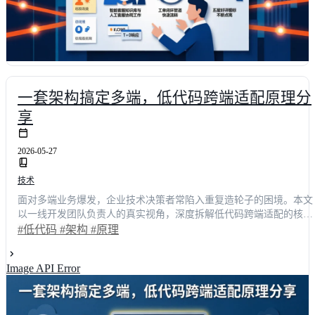
一套架构搞定多端，低代码跨端适配原理分
享
2026-05-27
技术
面对多端业务爆发，企业技术决策者常陷入重复造轮子的困境。本文
以一线开发团队负责人的真实视角，深度拆解低代码跨端适配的核心
原理。通过一套统一架构实现PC、移动端与小程序的无缝流转，将原
#低代码
#架构
#原理
本耗时数天的适配周期压缩至4小时内，整体交付效率提升65%。文
结合具体业务场景与数据对比，为您揭示如何通过声明式UI与动态渲
Image API Error
染机制降低长期维护成本，助您在复杂技术选型中精准避坑，轻松驾
驭数字化转型浪潮。