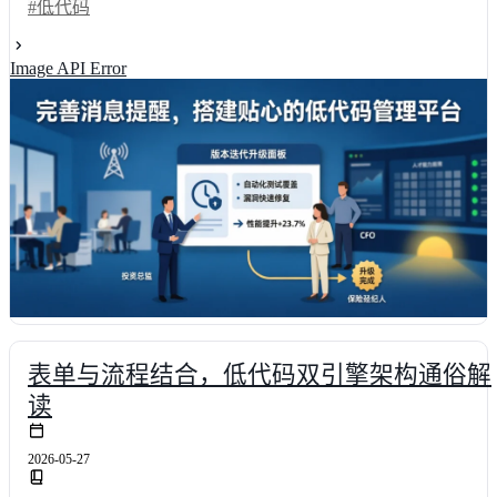
云、钉钉宜搭、JNPF等主流方案进行多维评分与架构拆解。综合功能
#低代码
完整度、易用性、性能等五大维度，简道云以9.4分领跑，JNPF凭借
9.2分稳居前列。通过真实场景效能数据与选型矩阵，助力技术决策
Image API Error
精准匹配业务需求，快速搭建高可用的企业级低代码管理中枢。
表单与流程结合，低代码双引擎架构通俗解
读
2026-05-27