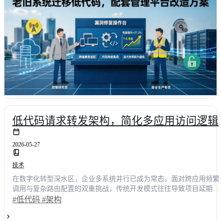
低代码请求转发架构，简化多应用访问逻辑
2026-05-27
技术
在数字化转型深水区，企业多系统并行已成为常态。面对跨应用频繁
调用与复杂路由配置的双重挑战，传统开发模式往往导致项目延期与
运维成本飙升。本文从一线技术团队的实际使用体验出发，深入剖析
#低代码
#架构
低代码请求转发架构如何通过可视化编排与集中式管控，将原本繁琐
的接口对接流程大幅精简。实测数据显示，采用该架构后，多应用联