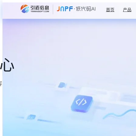
首页
产品
中心
容