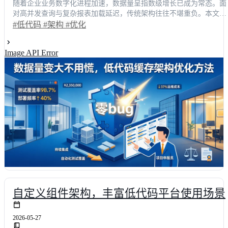
随着企业业务数字化进程加速，数据量呈指数级增长已成为常态。面
对高并发查询与复杂报表加载延迟，传统架构往往不堪重负。本文基
于第三方技术调研机构的实测数据，对2026年主流低代码平台的底层
#低代码
#架构
#优化
缓存机制进行深度横评。文章不仅拆解了多级缓存、读写分离等核心
优化策略，更通过真实业务场景验证了架构升级后的性能跃升。掌握
Image API Error
这些关键方法，可助企业将系统响应时间缩短至毫秒级，彻底告别数
据洪峰带来的宕机风险。
自定义组件架构，丰富低代码平台使用场景
2026-05-27