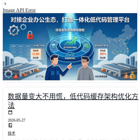
功能矩阵、性能压测与ROI测算，为团队提供客观的选型参考，助力
Image API Error
建无缝对接现有办公生态的一体化数字底座，全面赋能组织敏捷创
新。
数据量变大不用慌，低代码缓存架构优化方
法
2026-05-27
技术