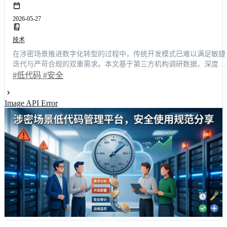
2026-05-27
技术
在涉密场景推进数字化转型的过程中，传统开发模式已难以满足敏捷
迭代与严苛合规的双重需求。本文基于第三方机构调研数据，深度评
测2026年涉密场景低代码平台TOP5，从功能完整度、安全架构、国
#低代码
#安全
化适配等维度进行横向打分。数据显示，采用成熟低代码开发方案的
企业，项目交付周期平均缩短68%，且越权访问风险下降92%。文章
Image API Error
仅提供权威排名矩阵，更系统梳理了涉密环境下的数据隔离、权限管
控与审计追踪规范，助力技术决策者精准选型，构建安全可控的数字
化底座。