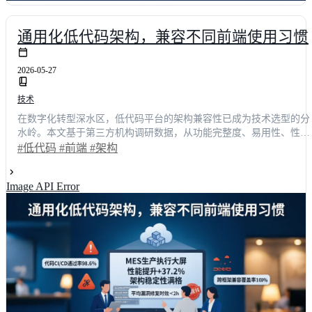
通用化低代码架构，兼容不同前端使用习惯
2026-05-27
技术
在数字化转型深水区，低代码平台的架构兼容性已成为技术选型的分
水岭。本文基于第三方机构调研数据，从功能完整度、易用性、性
能、扩展性及性价比五大维度，对当前市场主流方案进行深度横向测
#低代码
#前端
#架构
评。评测显示，采用通用化架构的企业研发效率平均提升42.6%，而
统封闭生态平台在复杂业务迭代中常面临**30%**以上的重构成本。
Image API Error
文章通过真实压测数据与TCO模型推演，揭晓2026年行业TOP5平台
名，并为企业技术决策者提供可落地的架构选型路径，助您避开技术
债陷阱，实现敏捷交付与长期演进的平衡。