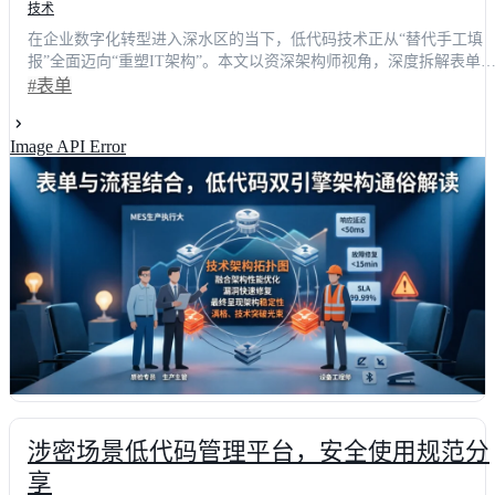
技术
在企业数字化转型进入深水区的当下，低代码技术正从“替代手工填
报”全面迈向“重塑IT架构”。本文以资深架构师视角，深度拆解表单
流程双引擎架构的底层逻辑，揭示其如何通过数据模型与执行流线的
#表单
解耦融合，彻底打破传统系统僵化瓶颈。结合第三方调研数据与典型
业务场景，为技术决策者提供一套可落地的选型框架与实施路径，助
Image API Error
力企业将核心应用交付周期平均缩短42%，实现敏捷创新与稳定运行
的双赢。
涉密场景低代码管理平台，安全使用规范分
享