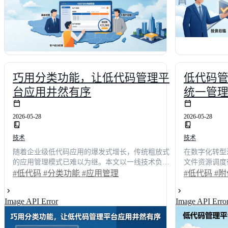
构建安全、高效的数字化人员流转体系。
巧用分类功能，让低代码管理平
低代码
台应用井然有序
统一管
2026-05-28
2026-05-28
技术
技术
随着企业级低代码应用的爆发式增长，传统粗放式
在数字化转型
的应用管理模式已难以为继。本文以一线技术负责
文件资源调度
人的真实使用体验为切入点，深入剖析分类功能在
过去，我们的
#低代码
#分类功能
#应用管理
#低代码
#
解决应用堆积、权限混乱与检索低效等核心痛点中
版本冲突耗费
的关键作用。通过对比不同平台的底层逻辑与实操
两天。通过构
Image API Error
Image API Erro
案例，我们揭示了如何通过多维标签、自动化归类
效率提升了4
与权限联动，将杂乱无章的数字资产转化为井井有
一线技术负责
条的业务引擎。数据显示，合理运用该机制可使团
构落地的完整