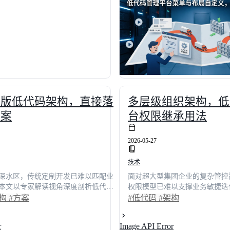
*以上。无论你是寻求技术选型的决策
如何助力团队操作效率提升42
提升效能的开发骨干，都能从中获取
低代码方案的客观对比与选型指
指南与效率跃迁路径，助你在复杂的
契合业务节奏的专属数字化中枢
准定位最优解。
业版低代码架构，直接落
多层级组织架构，低
方案
台权限继承用法
2026-05-27
技术
深水区，传统定制开发已难以匹配业
面对超大型集团企业的复杂管控
本文以专家解读视角深度剖析低代码
权限模型已难以支撑业务敏捷迭
辑与工程实践，揭示如何通过元数据
低代码平台的权限继承机制，揭
架构
#方案
#低代码
#架构
设计实现资产复用。据行业调研显
点自动传递、角色矩阵叠加与数
架构的企业平均交付效率提升42.5%，
权限配置效率提升68%。结合
r
Image API Error
至4小时内。全文提供可落地的技术选
案例，为技术决策者提供一套可