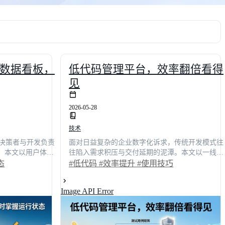
数据看板，
低代码管理平台，效率翻倍看得
见
2026-05-28
技术
决策者与开发负责
面对日益复杂的企业数字化诉求，传统开发模式往
虑。本文以用户体验
往陷入需求积压与交付延期的泥潭。本文以一线技
台的数据看板设计
术负责人的真实视角，深度拆解低代码平台如何重
态
#低代码
#效率提升
#使用技巧
场景还原，我们量
塑研发工作流。通过对比明道云、简道云等主流方
态可视化，使故障
案，结合实战场景，系统梳理了效率提升的关键路
Image API Error
效率提升42%。文章
径与核心使用技巧。数据显示，合理应用该平台
与智能预警的核心
后，企业平均交付周期可缩短62%，非技术人员也
，为技术选型提供
能独立完成**80%**的内部应用搭建。无论你是技
术决策者还是团队管理者，都能从中获取可落地的