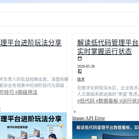
管理平台进阶玩法分享
解读低代码管理平台
实时掌握运行状态
2026-05-28
术负责人的实战视角出发，深度拆解
技术
复杂业务场景中的进阶技巧与高级用
在数字化转型深水区，企业技术
表单自动化、数据可视化及系统集成
进阶技巧
#高级用法
人正面临系统运维的“黑盒”焦
例，量化展示应用交付效率提升超
为核心视角，深度解析低代码平
#低代码
#数据看板
#运行状
本降低近**40%**的核心收益。文章不
逻辑与实战价值。通过真实业务
r
的配置策略与性能调优方案，更结合
化展示了看板如何将复杂运行状
对比主流厂商特性，为企业技术决策
Image API Error
排查时间缩短68%，跨部门协同
顾灵活性、安全性与扩展性的选型指
不仅拆解了性能监控、负载分析
快速跨越数字化门槛。
指标，更结合主流产品横向测评
可落地的参考路径。