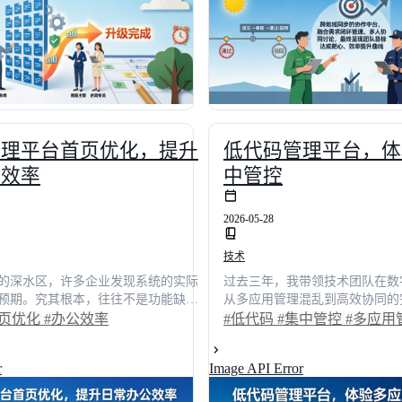
、易扩展的企业级文件管理体系。
业构建高效、可追溯的数字化底
管理平台首页优化，提升
低代码管理平台，体
公效率
中管控
2026-05-28
技术
的深水区，许多企业发现系统的实际
过去三年，我带领技术团队在数
预期。究其根本，往往不是功能缺
从多应用管理混乱到高效协同的
科学的低代码应用策略与精细的首页
分散的系统导致审批断点、数据
首页优化
#办公效率
#低代码
#集中管控
#多应用
一线员工每天面对杂乱无章的信息流
系统对接平均耗时4.5小时。引
的隐性流失便悄然发生。本文从一线
们实现了真正的集中管控，将核
r
Image API Error
，深入剖析交互设计对日常作业的影
短至2天，整体研发效率提升68
场景还原与多维度数据对比，揭示传
实战场景，深度拆解如何通过统