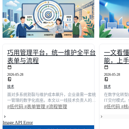
的高效看数方法论，助力企业真正实现从“被动看
统工作台的隐
数”到“主动用数”的数字化转型跨越。
法论。帮助技
正赋能团队，
巧用管理平台，统一维护全平台
一文看
表单与流程
能，上
2026-05-28
2026-05-28
技术
技术
面对多系统割裂与维护成本飙升，企业亟需一套统
在数字化转型
一管理的数字化底座。本文以一线技术负责人的真
IT交付模式
实视角，深度剖析传统模式下表单管理与流程管理
开发周期长、
#低代码
#表单管理
#流程管理
#低代码
#
的痛点，并通过具体业务场景展示低代码架构如何
视角出发，深
打破数据孤岛。文章结合权威调研数据与实战对
能。通过真实
Image API Error
比，量化呈现部署周期缩短68%、跨部门协作效率
交互、自动化