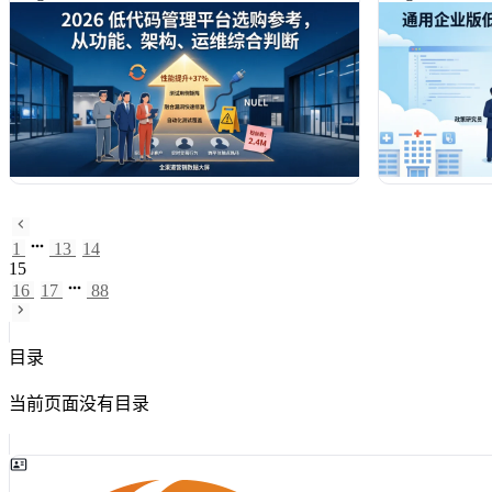
云、钉钉宜搭等主流方案实测表现，并给出JNPF等
型框架与效能
优质工具的落地建议。掌握本文方法论，可助您缩
用、易扩展的
短60%以上的选型周期，打造真正贴合业务的高效
能数字化基座，让技术真正服务于业务增长。
1
13
14
15
16
17
88
目录
当前页面没有目录