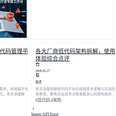
%，并为您提供主流
瓶颈，让技术真正赋能业务增长。
南，助您快速构建
。
代码管理平
各大厂商低代码架构拆解，使用
体验综合点评
2026-05-27
技术
需求，传统扁平化
本文深度拆解低代码平台的底层技术逻辑与实战应
代。本文深度解析
用表现，聚焦企业技术决策者最关心的架构差异、
示如何通过父子节
代码平衡、数据建模、性能优化、部署成本及生态
#低代码
#架构
据隔离策略，实现
集成等核心议题。通过对比明道云、简道云、轻
行业调研数据与实战
流、钉钉宜搭、织信、用友、泛微等主流方案，结
Image API Error
落地的多层级权限
合真实项目数据与场景案例，揭示各平台在企业级