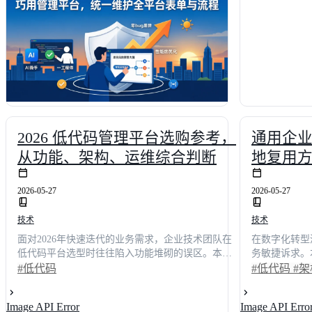
提升**42%**的核心收益，为技术决策者提供一份
短**65%*
兼顾体验与效能的选型指南。
者，还是渴望
可落地的避坑
技术生态中精
2026 低代码管理平台选购参考，
通用企
从功能、架构、运维综合判断
地复用
2026-05-27
2026-05-27
技术
技术
面对2026年快速迭代的业务需求，企业技术团队在
在数字化转型
低代码平台选型时往往陷入功能堆砌的误区。本文
务敏捷诉求。
以一线开发者视角切入，深度剖析功能易用性、架
架构的底层逻
#低代码
#低代码
#
构扩展性与日常运维体验三大核心维度。通过真实
驱动与组件化
项目复盘与数据对比，揭示传统开发模式向低代码
示，采用成熟
Image API Error
Image API Erro
开发转型的效率跃迁路径。文中涵盖明道云、简道
部署周期压缩