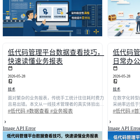
队日常维护成本降低42%，跨部门协作效率提升近3
速搭建高可用
倍。无论你是正在面临选型困境的技术决策者，还
是渴望优化研发流程的团队负责人，本文都将为你
提供一套可落地的数字化治理方案。
低代码管理平台数据查看技巧，
低代码
快速读懂业务报表
日常办
2026-05-28
2026-05-28
技术
技术
面对繁杂的业务报表，传统手工统计往往耗时费力
在数字化转型
且易出错。本文从一线技术管理者的真实体验出
采纳率远低于
发，深度拆解低代码环境下的数据查看核心技巧。
失，而是缺乏
#低代码
#数据查看
#业务报表
#低代码
#
通过可视化视图配置、动态筛选交互、细粒度权限
优化设计。当
管控及查询性能调优等实战策略，帮助企业将报表
时，办公效率
Image API Error
Image API Erro
生成周期缩短**65%**以上。结合主流平台横向对
用户视角出发
比与真实落地案例，为技术决策者提供一套可复制
响，结合真实