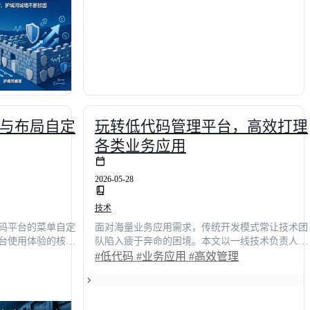
决策者提供客观的
快速跨越技术鸿沟，实现业务系统的敏捷交付与数
阱，快速构建敏捷
字化转型落地。
与布局自定
玩转低代码管理平台，高效打理
各类业务应用
2026-05-28
技术
码平台的菜单自定
面对海量业务应用需求，传统开发模式常让技术团
台使用体验的核心
队陷入疲于奔命的困境。本文以一线技术负责人的
实战视角出发，深
真实使用体验为切入点，深度解析如何通过低代码
#低代码
#业务应用
#高效管理
，详解如何通过可
平台实现高效管理。文章结合具体落地场景与主流
互。结合真实企业
方案对比，揭示平台选型核心指标，并分享将项目
自定义与灵活布局
交付周期缩短**65%**的实战路径。助您打破资源