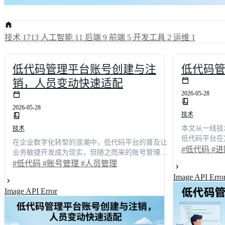
技术
1713
人工智能
11
后端
9
前端
5
开发工具
2
运维
1
低代码管理平台账号创建与注
低代码
销，人员变动快速适配
2026-05-28
2026-05-28
技术
本文从一线技
技术
低代码平台在
在企业数字化转型的浪潮中，低代码平台的普及让
法。通过还原
#低代码
#
业务敏捷开发成为现实，但随之而来的账号管理与
等真实项目案
人员管理难题却常让IT团队疲于奔命。过去，员工
#低代码
#账号管理
#人员管理
65%、运维成
入职或离职往往需要跨多个系统手动操作，耗时耗
Image API Erro
仅提供可落地
力且极易出错。本文从一线技术负责人的真实使用
行业调研数据
Image API Error
体验出发，深入剖析如何通过平台内置的自动化策
者提供一份兼
略实现权限秒级同步。数据显示，采用成熟方案
南，助力团队
后，企业IT运维成本平均降低42%，权限配置效率
提升3倍。我们将通过具体场景还原，为您揭示如何