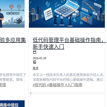
座。
验多应用集
低代码管理平台基础操作指南，
新手快速入门
2026-05-28
技术
字化转型中经历了
本文以一线技术负责人的真实使用体验为切入点，
完整蜕变。曾经，
深度拆解低代码平台的核心基础操作逻辑。通过对
孤岛频发，每次跨
比传统开发模式，量化展示应用构建效率提升40%
管理
#低代码
#基础操作
#入门指南
入低代码平台后，我
以上的实战成果。文章涵盖可视化画布搭建、数据
心业务上线周期缩
模型配置、自动化流程编排等关键模块，并附带企
%。本文将结合一线
业级安全管控与多端发布策略。无论你是技术选型
一工作台打通权
人员还是开发团队负责人，这份入门指南都能助你