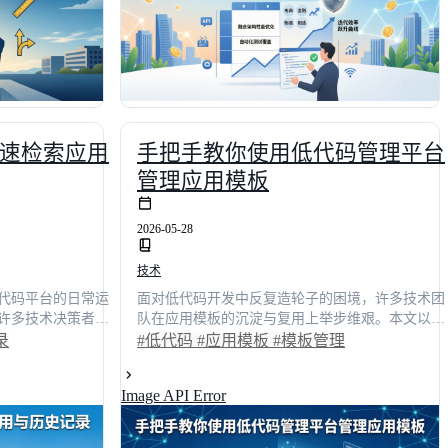
选型策略与效能优化方案，真正实现数字化转型的
降本增效。
速检索应用
手把手教你使用低代码管理平台
管理应用模板
2026-05-28
技术
代码平台的日常运
面对低代码开发中反复造轮子的困境，许多技术团
许多技术决策者曾
队在应用模板的沉淀与复用上举步维艰。本文以一
落在各处的窘境，
线开发者视角，深度拆解模板管理的全链路实操路
录
#低代码
#应用模板
#模板管理
一线开发团队的实
径。从资产库搭建、一键克隆配置到权限版本控
快速检索机制打破
制，结合真实业务场景与量化数据，揭示如何将交
Image API Error
底层架构逻辑，我
付周期缩短65%。文末附主流平台横向测评，助你
的优化路径，并为技
精准选型，让技术资产真正转化为生产力，彻底告
测评数据，助力企
别手工维护的泥潭，实现高效协同。