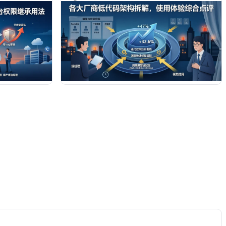
灵活且符合等保要
低代码开发中的优劣边界。阅读后，您将掌握精准
选型方法论，助力团队实现**37.8%**的交付效率
升，规避技术债风险，快速构建高可用数字化底
座。