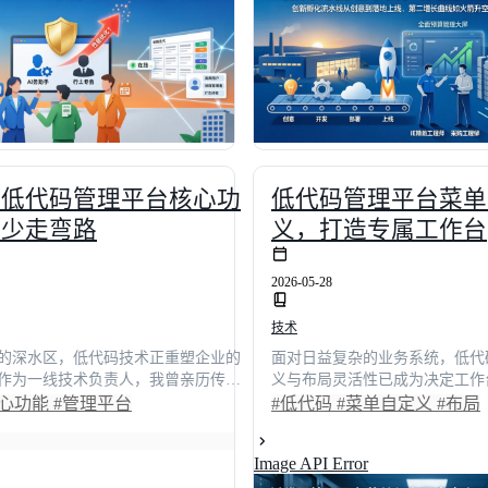
性损耗，并提供可复用的页面重构方
限、流程与数据资产，并为技术
术决策者精准选型，让数字化工具真
平台选型参考，助您避开架构陷
实现日均操作耗时缩减近半的目标。
型数字基座。
懂低代码管理平台核心功
低代码管理平台菜单
手少走弯路
义，打造专属工作台
2026-05-28
技术
的深水区，低代码技术正重塑企业的
面对日益复杂的业务系统，低代
。作为一线技术负责人，我曾亲历传统
义与布局灵活性已成为决定工作
维护成本高的阵痛。本文从用户体验
指标。本文从一线技术负责人的
核心功能
#管理平台
#低代码
#菜单自定义
#布局
度拆解低代码管理平台的七大核心功
入剖析传统系统导航臃肿的痛点
业务场景对比，揭示如何通过拖拽式
视化配置实现千人千面的高效交
Image API Error
流程与智能集成，将项目交付周期缩
改造案例与行业数据，揭示菜单