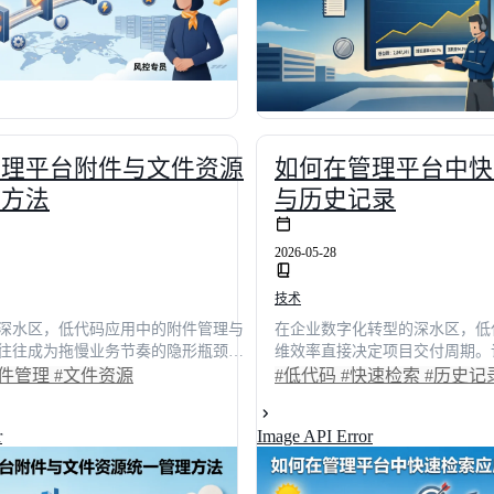
管理平台附件与文件资源
如何在管理平台中快
理方法
与历史记录
2026-05-28
技术
深水区，低代码应用中的附件管理与
在企业数字化转型的深水区，低
往往成为拖慢业务节奏的隐形瓶颈。
维效率直接决定项目交付周期。
开发团队常因多端上传、权限混乱和
面临应用堆积如山、历史记录散
附件管理
#文件资源
#低代码
#快速检索
#历史记
大量精力，单次项目交付平均延误近
导致排查问题耗时数日。本文从
建统一的资源中枢，我们将文件调取
际体验出发，深度剖析如何通过
r
Image API Error
2%，检索耗时压缩至3秒以内。本文以
信息孤岛。结合真实业务场景与
人的实战视角，拆解从痛点破局到架
们展示了检索效率提升超60%
路径，并横向对比主流方案，助您快
术选型人员提供主流平台的横向