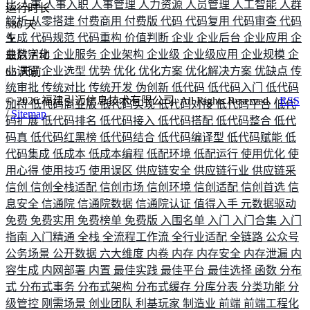
比
人事
人事入职
人事管理
人力资源
人员管理
人工智能
人群
运行时长
解析
从零搭建
付费商用
付费版
代码
代码复用
代码审查
代码
586
天
生成
代码规范
代码重构
价值判断
企业
企业后台
企业应用
企
业数字化
企业服务
企业架构
企业级
企业级应用
企业规模
企
最后活动
业调研
企业选型
优势
优化
优化方案
优化解决方案
优缺点
传
65
天前
统审批
传统对比
传统开发
伪创新
低代码
低代码入门
低代码
©
2026
福建引迈信息技术有限公司. All Rights Reserved. /
RSS
加持
低代码商业版
低代码实现
低代码对接
低代码平台
低代
/
Sitemap
码扩展
低代码排名
低代码接入
低代码搭配
低代码整合
低代
码真
低代码红黑榜
低代码结合
低代码编译型
低代码赋能
低
代码集成
低成本
低成本编程
低配环境
低配运行
使用优化
使
用心得
使用技巧
使用误区
供应链安全
供应链行业
供应链采
信创
信创全栈适配
信创市场
信创环境
信创适配
信创首选
信
息安全
信通院
信通院数据
信通院认证
值得入手
元数据驱动
免费
免费实用
免费榜单
免费版
入围名单
入门
入门合集
入门
指南
入门精通
全栈
全流程工作流
全行业适配
全链路
公众号
公务场景
公开数据
六大维度
内卷
内存
内存安全
内存泄漏
内
容生成
内网部署
内置
最佳实践
最佳平台
最佳选择
函数
分布
式
分布式事务
分布式架构
分布式缓存
分库分表
分类功能
分
级管控
刚需场景
创业团队
利基玩家
制造业
前端
前端工程化