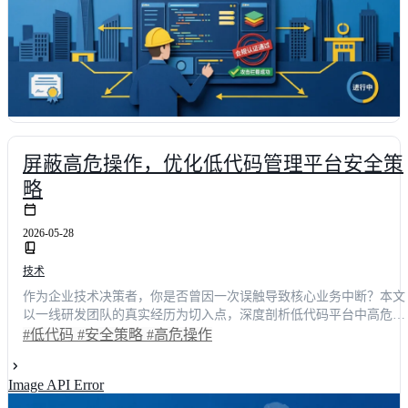
屏蔽高危操作，优化低代码管理平台安全策
略
2026-05-28
技术
作为企业技术决策者，你是否曾因一次误触导致核心业务中断？本文
以一线研发团队的真实经历为切入点，深度剖析低代码平台中高危操
作的隐蔽风险。通过引入动态拦截与细粒度管控，我们将事故率降低
#低代码
#安全策略
#高危操作
82%，部署效率提升60%。文章系统梳理了从权限隔离到审计追踪的
整安全策略体系，并对比多款主流产品，为技术选型提供可落地的避
Image API Error
坑指南与实操建议。