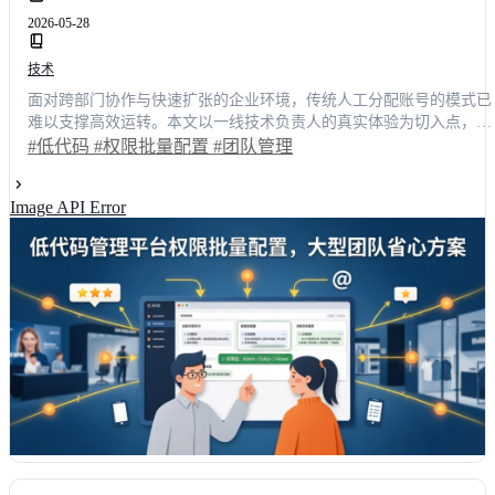
2026-05-28
技术
面对跨部门协作与快速扩张的企业环境，传统人工分配账号的模式已
难以支撑高效运转。本文以一线技术负责人的真实体验为切入点，深
度解析低代码环境下如何实现权限批量配置。通过角色模板复用、数
#低代码
#权限批量配置
#团队管理
据行级隔离及自动化同步机制，某头部制造企业将新人接入时间从3
缩短至4小时，整体团队管理成本下降42%。文章附带主流产品横向
Image API Error
评与实操步骤，助力技术决策者快速锁定最适合的数字化基建方案。