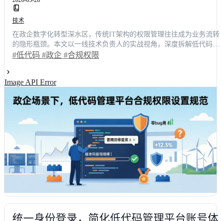
2026-05-28
技术
在政企数字化转型深水区，传统IT架构的权限管理往往成为业务流转
的隐形瓶颈。本文以一线技术负责人的实战视角，深度拆解低代码平
台的合规权限配置逻辑。通过引入角色隔离、字段级管控与动态策略
#低代码
#政企
#合规权限
引擎，我们成功将跨部门审批耗时从平均4.5小时压缩至40分钟，整
交付效率提升62%。文章不仅提供可落地的三步实施指南，还横向对
Image API Error
比了明道云、简道云等主流方案，助您精准选型，避开合规雷区，快
速构建安全高效的数字化底座。
统一身份登录，简化低代码管理平台账号体