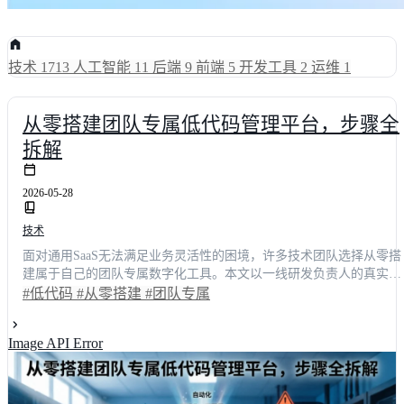
技术
1713
人工智能
11
后端
9
前端
5
开发工具
2
运维
1
从零搭建团队专属低代码管理平台，步骤全
拆解
2026-05-28
技术
面对通用SaaS无法满足业务灵活性的困境，许多技术团队选择从零搭
建属于自己的团队专属数字化工具。本文以一线研发负责人的真实视
角，深度复盘我们低代码平台从0到1的完整落地路径。通过精准界定
#低代码
#从零搭建
#团队专属
需求边界、合理选型技术架构、攻克可视化引擎难题，我们将应用交
付周期从平均14天缩短至3天，跨部门协作效率提升42%。文章详细
Image API Error
解了权限管控、系统集成与灰度发布的实操细节，并分享如何通过数
据驱动实现平台的持续迭代。无论你是技术决策者还是开发主管，都
能从中获取可复用的架构蓝图与避坑指南，助力企业高效完成数字化
转型。