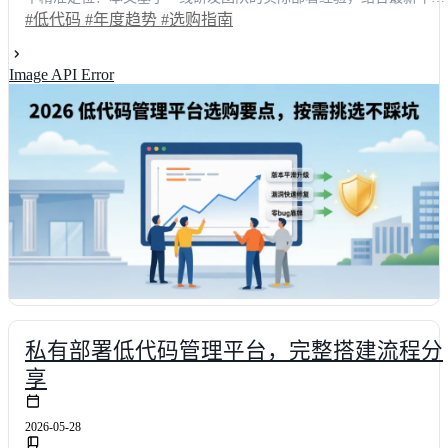
趋势，提供一份实战型选购指南。通过对比明道云、简道云等主流方
#低代码
#年度趋势
#选购指南
案，深度拆解可视化体验、系统集成、安全管控与隐性成本四大核心
维度。数据显示，合理选型可使项目交付周期缩短65%，综合运维成
Image API Error
本下降40%。助您避开架构陷阱，实现业务敏捷创新。
私有部署低代码管理平台，完整搭建流程分
享
2026-05-28