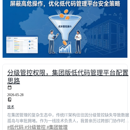
分级管控权限，集团版低代码管理平台配置
思路
2026-05-28
技术
在集团管理的复杂生态中，传统IT架构往往因分级管控缺失导致数据
孤岛与审批拥堵。作为一线技术负责人，我曾亲历过跨部门协作时权
限反复调整的煎熬。本文从真实用户视角出发，深度剖析企业级低代
#低代码
#分级管控
#集团管理