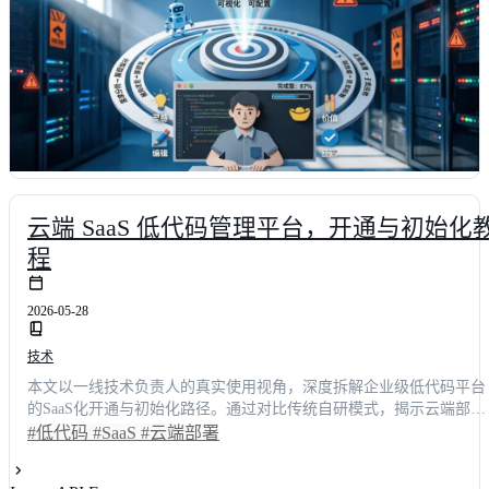
云端 SaaS 低代码管理平台，开通与初始化
程
2026-05-28
技术
本文以一线技术负责人的真实使用视角，深度拆解企业级低代码平台
的SaaS化开通与初始化路径。通过对比传统自研模式，揭示云端部署
如何打破资源瓶颈。文中包含完整的账号注册、安全策略配置、数据
#低代码
#SaaS
#云端部署
建模及权限分配实操步骤，并附赠效率提升量化数据。阅读后，你将
掌握一套可复用的标准化落地方案，助力团队将系统交付周期缩短