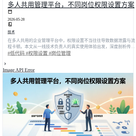
多人共用管理平台，不同岗位权限设置方案
2026-05-28
技术
在多人共用的企业管理平台中，权限设置不当往往导致数据泄露与流
程卡顿。本文从一线技术负责人的真实使用体验出发，深度剖析传统
岗位管理模式的痛点，并展示如何通过低代码架构实现精细化权限管
#低代码
#权限设置
#岗位管理
控。据行业调研显示，采用可视化权限矩阵后，跨部门协作效率平均
提升42.6%，误操作率下降78%。文章结合销售、研发、财务三大典
Image API Error
场景，提供可落地的配置步骤与主流平台对比分析，帮助技术决策者
快速选型，打造安全高效的数字化办公环境。