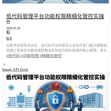
低代码管理平台功能权限精细化管控实操
2026-05-28
技术
在数字化转型深水区，低代码平台的普及让业务开发门槛大幅降低，
但随之而来的功能权限管理混乱却成为制约效率的核心瓶颈。本文以
一线技术负责人的真实使用体验为切入点，深度剖析精细化管控的落
#低代码
#功能权限
#精细化管控
地路径。通过拆解角色、数据、操作三级权限模型，结合动态授权与
全链路审计机制，我们展示了如何将权限配置耗时从平均3天缩短至4
Image API Error
小时，团队运维成本下降62%。文章不仅提供可复用的实操框架，更
对明道云、简道云等主流方案进行横向对比，助力企业技术决策者构
建安全、灵活且高效的数字化底座。