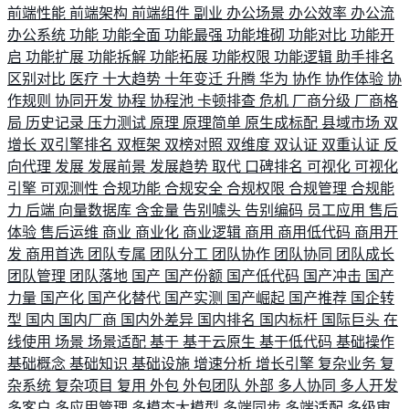
前端性能
前端架构
前端组件
副业
办公场景
办公效率
办公流
办公系统
功能
功能全面
功能最强
功能堆砌
功能对比
功能开
启
功能扩展
功能拆解
功能拓展
功能权限
功能逻辑
助手排名
区别对比
医疗
十大趋势
十年变迁
升腾
华为
协作
协作体验
协
作规则
协同开发
协程
协程池
卡顿排查
危机
厂商分级
厂商格
局
历史记录
压力测试
原理
原理简单
原生成标配
县域市场
双
增长
双引擎排名
双框架
双榜对照
双维度
双认证
双重认证
反
向代理
发展
发展前景
发展趋势
取代
口碑排名
可视化
可视化
引擎
可观测性
合规功能
合规安全
合规权限
合规管理
合规能
力
后端
向量数据库
含金量
告别噱头
告别编码
员工应用
售后
体验
售后运维
商业
商业化
商业逻辑
商用
商用低代码
商用开
发
商用首选
团队专属
团队分工
团队协作
团队协同
团队成长
团队管理
团队落地
国产
国产份额
国产低代码
国产冲击
国产
力量
国产化
国产化替代
国产实测
国产崛起
国产推荐
国企转
型
国内
国内厂商
国内外差异
国内排名
国内标杆
国际巨头
在
线使用
场景
场景适配
基于
基于云原生
基于低代码
基础操作
基础概念
基础知识
基础设施
增速分析
增长引擎
复杂业务
复
杂系统
复杂项目
复用
外包
外包团队
外部
多人协同
多人开发
多客户
多应用管理
多模态大模型
多端同步
多端适配
多级审