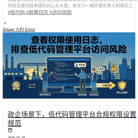
风险正成为技术团队的心头大患。本文以一线开发负责人的真实工作
视角出发，深入剖析传统权限审计的繁琐痛点，并详细演示如何利用
#低代码
#权限日志
#访问风险
权限日志实现秒级风险排查。通过引入自动化追踪机制，团队可将异
常响应时间缩短85%，误操作率下降92%。文章结合多平台实测数据
Image API Error
真实业务场景，为技术决策者提供一套可落地的安全治理方案，助您
轻松筑牢企业数字化防线。
政企场景下，低代码管理平台合规权限设置
规范