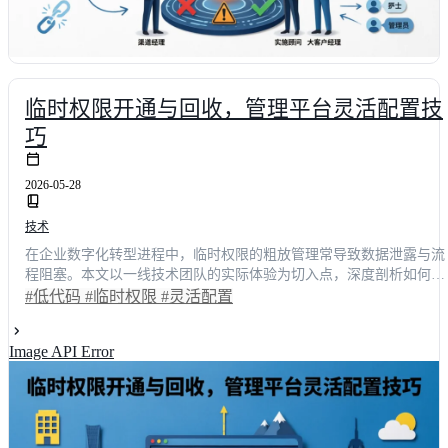
临时权限开通与回收，管理平台灵活配置技
巧
2026-05-28
技术
在企业数字化转型进程中，临时权限的粗放管理常导致数据泄露与流
程阻塞。本文以一线技术团队的实际体验为切入点，深度剖析如何通
过低代码架构实现权限的动态管控。我们将分享一套经过验证的灵活
#低代码
#临时权限
#灵活配置
配置方案，涵盖自动化开通、定时回收及细粒度审计等核心模块。实
测数据显示，采用该策略后，权限审批耗时平均缩短68%，违规操作
Image API Error
率下降至**0.3%**以下。无论您是寻求技术选型的决策者，还是负责
系统落地的开发负责人，本文都将提供可直接复用的最佳实践，助您
彻底告别繁琐的人工运维，打造安全高效的数字化底座。