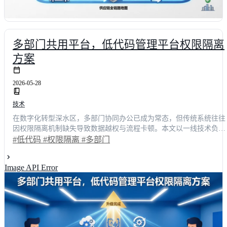
多部门共用平台，低代码管理平台权限隔离
方案
2026-05-28
技术
在数字化转型深水区，多部门协同办公已成为常态，但传统系统往往
因权限隔离机制缺失导致数据越权与流程卡顿。本文以一线技术负责
人的真实使用体验为切入点，深度剖析低代码平台在复杂组织架构下
#低代码
#权限隔离
#多部门
的权限治理难题。通过对比明道云、简道云等主流方案，结合具体业
务场景与量化数据，揭示如何通过细粒度控制实现安全与效率的平
Image API Error
衡。采用先进权限架构后，团队审批流转效率平均提升37.8%，数据
操作率下降至**0.2%**以下，为企业构建可信的数字底座提供可复用
的实战路径。