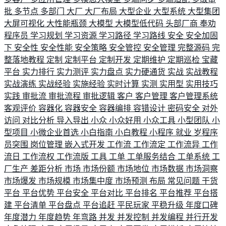
批
多节点
多部门
大厂
大厂布局
大型企业
大型系统
大型集团
大屏可视化
大性能瓶颈
大模型
大模型低代码
头部厂商
奉劝
程序员
学习规划
学习资源
学习路径
学习路线
安全
安全加固
下
安全性
安全性能
安全策略
安全管控
安全管理
完整源码
完
整落地教程
定制
定制平台
定制开发
定期维护
定期巡检
宝藏
平台
实力排行
实力测评
实力盘点
实力硬通货
实战
实战教程
实战演练
实战经验
实施经验
实时计算
实测
实用型
实用技巧
实践
审批流
审批流程
审批逻辑
客户
客户管理
客户管理系统
客观评价
容器化
容器安全
容器编排
容错设计
密码安全
对外
访问
对比分析
导入导出
小众
小众好用
小众工具
小型团队
小
型项目
小微企业首选
小白指南
小白教程
小程序
就业
岁程序
员突围
岗位管理
嵌入式开发
工作流
工作流定
工作流异
工作
流日
工作流权
工作流版
工具
工单
工单服务结合
工单系统
工
厂生产
差距分析
市场
市场份额
市场地位
市场数据
市场洞察
市场爆发
市场规模
市场集中度
市场预测
布局
常见问题
干货
平台
平台优势
平台安全
平台对比
平台排名
平台推荐
平台搭
建
平台清单
平台盘点
平台追赶
平民玩家
平稳升级
年度口碑
年度潜力
年度趋势
年弯路
并发
并发控制
并发编程
并行开发