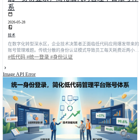
系
2026-05-28
技术
在数字化转型深水区，企业技术决策者正面临低代码应用爆发带来的
账号管理难题。传统分散的身份认证模式导致员工每天耗费近两小时
处理密码重置与权限冲突，严重拖慢业务迭代节奏。本文以一线开发
#低代码
#统一登录
#身份认证
团队负责人的真实体验为切入点，深度剖析统一登录架构如何打通数
据孤岛，将跨系统切换耗时降低82%，并让新应用上线周期缩短至3
Image API Error
天。结合明道云、简道云等主流方案实测数据，本文为技术选型提供
可落地的架构指南与效率跃升路径。