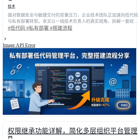
技术
面对数据安全与敏捷交付的双重压力，企业技术团队正加速向低代码
与私有部署转型。本文以一线技术负责人的真实视角，拆解一套经过
实战打磨的搭建流程。从环境初始化到权限隔离，再到灰度发布与长
#低代码
#私有部署
#搭建流程
效运维，全程量化对比显示：整体交付周期缩短68%，研发人力成本
下降42%。我们将通过具体场景还原每一步的操作细节与避坑指南，
Image API Error
帮助技术决策者快速掌握企业级低代码平台的落地路径，实现业务系
统的自主可控与高效迭代。
权限继承功能详解，简化多层组织平台管理