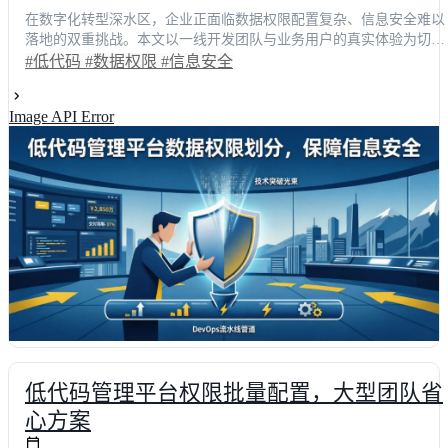
在数字化转型深水区，企业正面临数据权限配置复杂、信息安全难以
落地的双重挑战。本文以一线开发团队与业务用户的真实体验为切入
点，深度剖析传统权限管理的痛点，并展示基于低代码平台的细粒度
#低代码
#数据权限
#信息安全
权限模型如何重塑协作流程。通过实测数据对比与典型场景还原，揭
示动态权限过滤与自动化审计带来的效率跃升。掌握科学的权限划分
Image API Error
策略，不仅能将配置耗时缩短60%以上，更能构建零信任架构下的信
息安全防线，助力技术决策者精准选型。
低代码管理平台权限批量配置，大型团队省
心方案