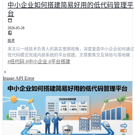
中小企业如何搭建简易好用的低代码管理平
台
2026-05-28
技术
本文以一线技术负责人的真实使用视角，深度复盘中小企业如何通过
低代码模式完成内部系统的平台搭建。文章聚焦交互体验与落地痛
点，对比明道云、简道云等主流方案，量化展示流程流转耗时下降
#低代码
#中小企业
#平台搭建
82%、综合TCO降低**65%**等核心收益。通过具体场景拆解与成本
算，为技术决策者提供一套可复制的选型与实施指南，助力团队实现
Image API Error
敏捷交付与自主可控。