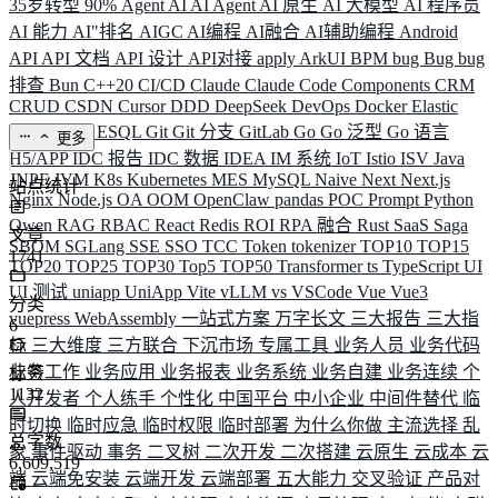
35岁转型
90%
Agent
AI
AI Agent
AI 原生
AI 大模型
AI 程序员
AI 能力
AI"排名
AIGC
AI编程
AI融合
AI辅助编程
Android
API
API 文档
API 设计
API对接
apply
ArkUI
BPM
bug
Bug
bug
排查
Bun
C++20
CI/CD
Claude
Claude Code
Components
CRM
CRUD
CSDN
Cursor
DDD
DeepSeek
DevOps
Docker
Elastic
ELK
Elysia
ESQL
Git
Git 分支
GitLab
Go
Go 泛型
Go 语言
更多
H5/APP
IDC 报告
IDC 数据
IDEA
IM 系统
IoT
Istio
ISV
Java
JNPF
JVM
K8s
Kubernetes
MES
MySQL
Naive
Next
Next.js
站点统计
Nginx
Node.js
OA
OOM
OpenClaw
pandas
POC
Prompt
Python
Qwen
RAG
RBAC
React
Redis
ROI
RPA 融合
Rust
SaaS
Saga
文章
SBOM
SGLang
SSE
SSO
TCC
Token
tokenizer
TOP10
TOP15
1741
TOP20
TOP25
TOP30
Top5
TOP50
Transformer
ts
TypeScript
UI
UI 测试
uniapp
UniApp
Vite
vLLM
vs
VSCode
Vue
Vue3
分类
vuepress
WebAssembly
一站式方案
万字长文
三大报告
三大指
6
标
三大维度
三方联合
下沉市场
专属工具
业务人员
业务代码
业务工作
业务应用
业务报表
业务系统
业务自建
业务连续
个
标签
1132
人开发者
个人练手
个性化
中国平台
中小企业
中间件替代
临
时切换
临时应急
临时权限
临时部署
为什么你做
主流选择
乱
总字数
象
事件驱动
事务
二叉树
二次开发
二次搭建
云原生
云成本
云
6,609,519
端
云端免安装
云端开发
云端部署
五大能力
交叉验证
产品对