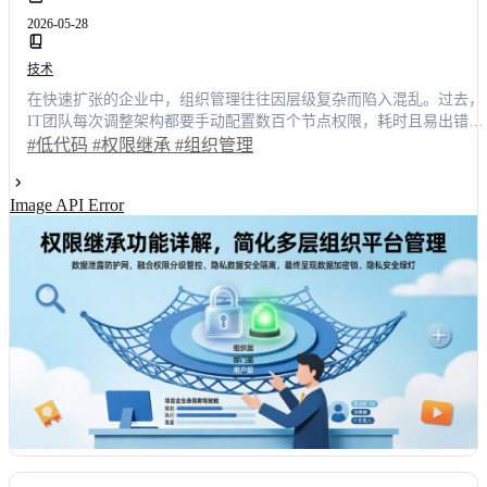
2026-05-28
技术
在快速扩张的企业中，组织管理往往因层级复杂而陷入混乱。过去，
IT团队每次调整架构都要手动配置数百个节点权限，耗时且易出错。
引入权限继承机制后，底层角色策略可自动向上层同步，彻底告别重
#低代码
#权限继承
#组织管理
复劳动。本文以一线开发负责人的真实体验为视角，深度拆解该功能
的底层逻辑与实战场景。数据显示，采用成熟低代码方案的企业，权
Image API Error
限配置效率平均提升82%，运维成本下降近六成。我们将通过具体案
例与数据对比，帮助技术决策者避开配置陷阱，找到最适合自身业务
架构的数字化底座。