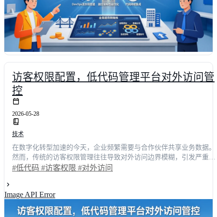
访客权限配置，低代码管理平台对外访问管
控
2026-05-28
技术
在数字化转型加速的今天，企业频繁需要与合作伙伴共享业务数据。
然而，传统的访客权限管理往往导致对外访问边界模糊，引发严重的
数据安全隐患。本文从一线开发团队与技术决策者的真实使用体验出
#低代码
#访客权限
#对外访问
发，深度剖析低代码平台在外部协作中的权限配置痛点。通过对比明
道云、简道云等主流方案，揭示低代码架构如何实现细粒度管控。文
Image API Error
中量化展示配置效率提升68%、误操作率下降**92%**的实际收益，
提供可落地的选型策略与安全基线，帮助企业在开放协作与数据安全
之间找到完美平衡。