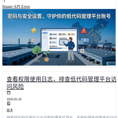
实测数据揭示：启用完善账号保护策略后，团队协作效率可提升
Image API Error
37.5%，违规操作率下降92%。掌握科学的防护体系，让安全成为低
码开发的高效底座而非绊脚石。
查看权限使用日志，排查低代码管理平台访
问风险
2026-05-28
技术
随着低代码应用在企业内部的爆发式增长，系统权限失控带来的访问