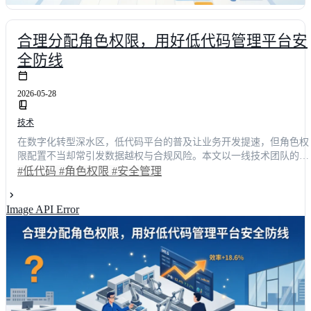
合理分配角色权限，用好低代码管理平台安
全防线
2026-05-28
技术
在数字化转型深水区，低代码平台的普及让业务开发提速，但角色权
限配置不当却常引发数据越权与合规风险。本文以一线技术团队的真
实使用体验为切入点，剖析传统粗放式授权带来的效率损耗与安全漏
#低代码
#角色权限
#安全管理
洞。通过引入安全管理最佳实践，我们展示了如何构建动态权限矩
阵，实现从“人找功能”到“功能找人”的体验跃迁。实测数据显示，优
Image API Error
后的权限体系使跨部门协作效率提升42.5%，误操作率下降78%。文
提供可落地的选型对比与实施路径，助力企业筑牢数字资产护城河。