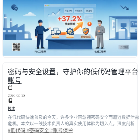
密码与安全设置，守护你的低代码管理平台
账号
2026-05-28
技术
在低代码快速普及的今天，许多企业因忽视密码安全而遭遇数据泄露
危机。本文以一线技术负责人的真实使用体验为切入点，深度剖析传
统账号管理模式的痛点，并系统讲解多因素认证、动态权限分配与智
#低代码
#密码安全
#账号保护
能会话管理等核心机制。通过对比明道云、简道云等主流方案，结合