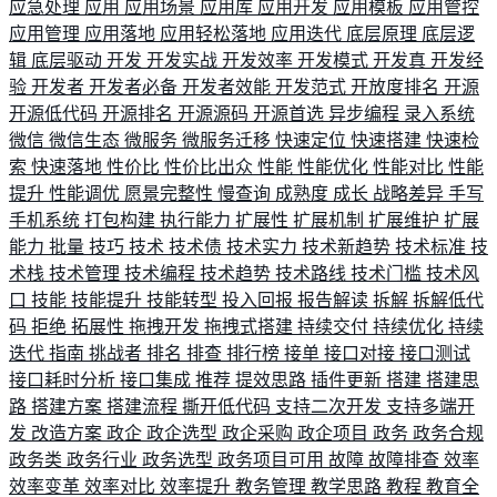
应急处理
应用
应用场景
应用库
应用开发
应用模板
应用管控
应用管理
应用落地
应用轻松落地
应用迭代
底层原理
底层逻
辑
底层驱动
开发
开发实战
开发效率
开发模式
开发真
开发经
验
开发者
开发者必备
开发者效能
开发范式
开放度排名
开源
开源低代码
开源排名
开源源码
开源首选
异步编程
录入系统
微信
微信生态
微服务
微服务迁移
快速定位
快速搭建
快速检
索
快速落地
性价比
性价比出众
性能
性能优化
性能对比
性能
提升
性能调优
愿景完整性
慢查询
成熟度
成长
战略差异
手写
手机系统
打包构建
执行能力
扩展性
扩展机制
扩展维护
扩展
能力
批量
技巧
技术
技术债
技术实力
技术新趋势
技术标准
技
术栈
技术管理
技术编程
技术趋势
技术路线
技术门槛
技术风
口
技能
技能提升
技能转型
投入回报
报告解读
拆解
拆解低代
码
拒绝
拓展性
拖拽开发
拖拽式搭建
持续交付
持续优化
持续
迭代
指南
挑战者
排名
排查
排行榜
接单
接口对接
接口测试
接口耗时分析
接口集成
推荐
提效思路
插件更新
搭建
搭建思
路
搭建方案
搭建流程
撕开低代码
支持二次开发
支持多端开
发
改造方案
政企
政企选型
政企采购
政企项目
政务
政务合规
政务类
政务行业
政务选型
政务项目可用
故障
故障排查
效率
效率变革
效率对比
效率提升
教务管理
教学思路
教程
教育全