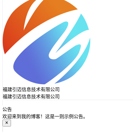
福建引迈信息技术有限公司
福建引迈信息技术有限公司
公告
欢迎来到我的博客！这是一则示例公告。