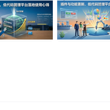
代，为技术决策者提供可复用的数字
45.3%、故障恢复时间缩短至1
考。
技术决策者提供一套可落地的平
指南。