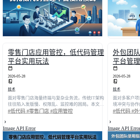
力企业加速数
零售门店应用管控，低代码管理
外包团
平台实用玩法
平台管
2026-05-28
2026-05-28
技术
技术
面对零售门店海量终端与复杂业务流，传统IT架构
面对多客户项
往往陷入发版慢、权限乱、监控难的困局。本文以
境冲突与协作
一线技术负责人的真实使用视角，深度拆解低代码
深度拆解外包
#低代码
#零售门店
#应用管控
#低代码
#
平台在应用管控中的核心玩法。通过一键灰度发
流。实测数据
布、细粒度权限隔离、实时数据看板与智能回滚机
目部署时间缩
Image API Error
Image API Erro
制，我们实测将门店系统迭代周期缩短68%，运维
涵盖环境隔离
人力成本下降42%。文章不仅提供可落地的操作路
测评，为技术