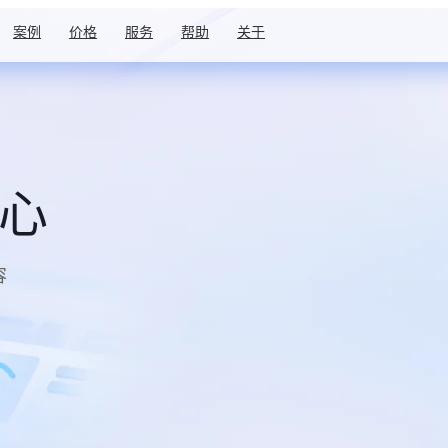
案例
价格
服务
帮助
关于
中心
容