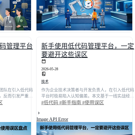
码管理平台
新手使用低代码管理平台，一定
要避开这些误区
2026-05-28
技术
团队在引入低代码
作为企业技术决策者与开发负责人，在引入低代码
，反而引发严重的
平台时极易陷入认知偏差。本文基于一线实战经
业务用户的真实体
验，梳理出新手常见的使用误区，并提供一份实用
区
#低代码
#新手指南
#使用误区
。通过对比明道
的新手指南。通过对比传统开发与低代码开发的效
现，揭示过度设计
能差异，揭示权限管控、系统集成及性能调优中的
Image API Error
交互后团队交付周
关键痛点。数据显示，规范使用后团队交付效率平
型与精简架构原则，
均提升42%，部署周期缩短至6小时。结合真实业
场景与主流平台横向测评，助你避开隐形成本，实