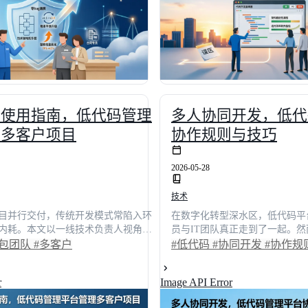
字化转型进程。
队使用指南，低代码管理
多人协同开发，低代
理多客户项目
协作规则与技巧
2026-05-28
技术
目并行交付，传统开发模式常陷入环
在数字化转型深水区，低代码平
内耗。本文以一线技术负责人视角，
员与IT团队真正走到了一起。
团队如何通过低代码平台重构工作
同开发流程往往导致版本冲突频
外包团队
#多客户
#低代码
#协同开发
#协作规
显示，采用企业级低代码方案后，项
下。本文以一线技术负责人的实
短78%，跨端协同效率提升42%。文章
深度拆解企业级协作规则的设计
r
Image API Error
实操、权限管控策略及主流平台横向
支隔离、权限矩阵与自动化流水
决策者提供可落地的选型参考与效能
功将部署周期从3天压缩至4小