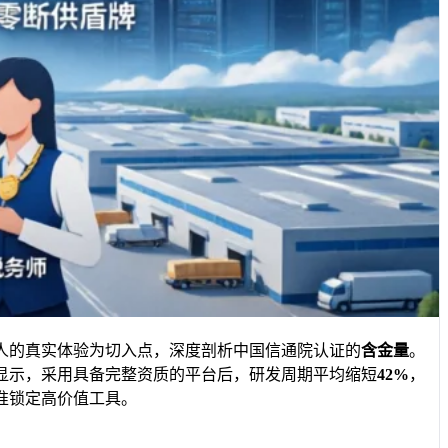
人的真实体验为切入点，深度剖析中国信通院认证的
含金量
。
显示，采用具备完整资质的平台后，研发周期平均缩短
42%
，
准锁定高价值工具。