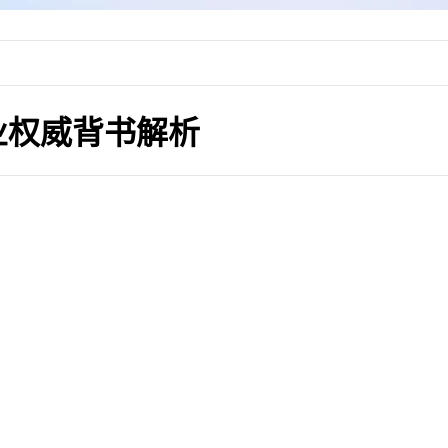
业权威背书解析