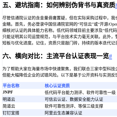
五、避坑指南：如何辨别伪背书与真资质
尽管信通院认证的含金量毋庸置疑，但在实际采购过程中，我
金睛。首先，务必登录中国信通院官网的“可信云”或“开源/O
细核对认证的具体能力名称。低代码领域目前主要涉及“低代码平
只能证明其公司运营规范，与平台技术实力毫无关联。此外，
短板与优化进度。记住，资质只是敲门砖，持续的版本迭代记
六、横向对比：主流平台认证表现一览
#
为了帮助大家在海量市场中快速聚焦，我们联合三家中型科技
但能大幅降低企业的试错风险。以下是基于公开资料与实测反
平台名称
核心认证资质
JNPF
低代码平台能力测评、软件可靠性一级
明道云
可信云认证、数据安全能力认证
简道云
软件可靠性测评、等保三级支撑
钉钉宜搭
阿里云生态兼容认证