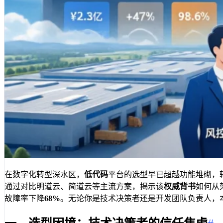
在数字化转型深水区，
低代码
平台的选型早已超越功能堆砌，
通过对比明道云、简道云等主流方案，揭示该
权威背书
如何从
故障率下降
68%
。无论你是技术决策者还是开发团队负责人，