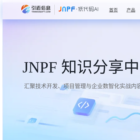
首页
产品
JNPF 知识分享
汇聚技术开发、项目管理与企业数智化实战内