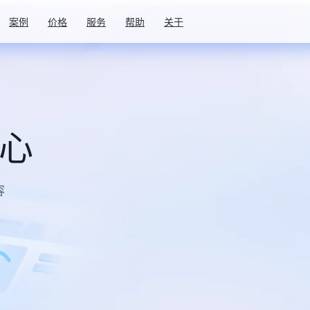
案例
价格
服务
帮助
关于
中心
容