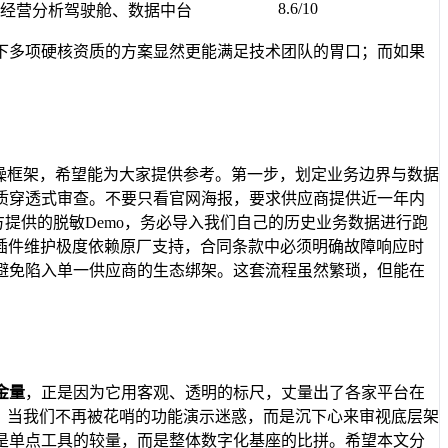
8.6/10
经营分析驾驶舱、数据中台
下多项硬核资质的方案显然更能满足技术团队的胃口；而如果
操框架，希望能为大家提供参考。第一步，划定业务边界与数据
资质穿透式审查。不要只看官网海报，要求供应商提供近一年内
提供的脱敏Demo，务必导入我们自己的历史业务数据进行跑
插件维护极度依赖原厂支持，合同条款中必须明确故障响应时
避免陷入单一供应商的生态绑架。这套流程虽然繁琐，但能在
金量
，正是因为它用客观、透明的标尺，丈量出了各家平台在
”。当我们不再被花哨的功能演示迷惑，而是沉下心来审视底层架
是单点工具的较量，而是整体数字化基座的比拼。希望本文分