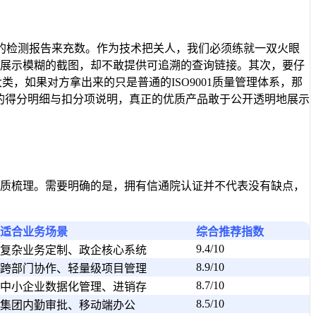
的检测报告来充数。作为技术把关人，我们必须练就一双火眼
书只敢展示模糊的截图，却不敢提供可追溯的查询链接。其次，要仔
类，如果对方拿出来的只是普通的ISO9001质量管理体系，那
的得分明细与扣分项说明，真正的优质产品敢于公开透明地展示
质梳理。需要明确的是，拥有信通院认证并不代表没有缺点，
适合业务场景
综合推荐指数
9.4/10
复杂业务定制、政企核心系统
8.9/10
跨部门协作、轻量级项目管理
8.7/10
中小企业数据化管理、进销存
8.5/10
集团内勤审批、移动端办公