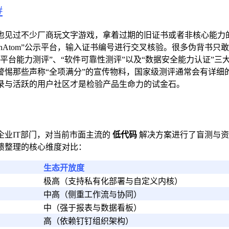
#
也见过不少厂商玩文字游戏，拿着过期的旧证书或者非核心能力
penAtom”公示平台，输入证书编号进行交叉核验。很多伪背
台能力测评”、“软件可靠性测评”以及“数据安全能力认证”三大
警惕那些声称“全项满分”的宣传物料，国家级测评通常会有详细
录与活跃的用户社区才是检验产品生命力的试金石。
企业IT部门，对当前市面主流的
低代码
解决方案进行了盲测与资
馈整理的核心维度对比：
生态开放度
极高（支持私有化部署与自定义内核）
中高（侧重工作流与协同）
中（强于报表与数据看板）
高（依赖钉钉组织架构）