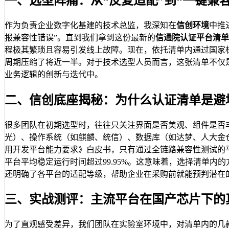
一、选型阵痛：从“反复适配”到“一键兼
作为负责企业数字化基建的技术总监，我深知在
信创环境
中推
报兼容性错误”。直到我们拿到这份最新的
信通院认证平台清单
程极其繁琐且容易引发线上故障。现在，依托清单内通过国家标
周期压缩了将近一半。对于技术选型人员而言，这张清单不仅
业务逻辑的创新与迭代中。
二、信创底座揭秘：为什么认证清单是避
很多团队在初期选型时，往往只关注界面是否美观、组件是否
光）、操作系统（如麒麟、统信）、数据库（如达梦、人大金
用开发平台能力要求》白皮书，只有通过全链路兼容性测试的
平台平均稳定运行时间超过99.95%。这意味着，选择清单
还明确了各平台的适配等级，帮助企业在采购前就能预判潜在的
三、实战测评：主流平台在国产芯片下的
为了直观感受差异，我们团队在实验室环境中，对清单内的几款