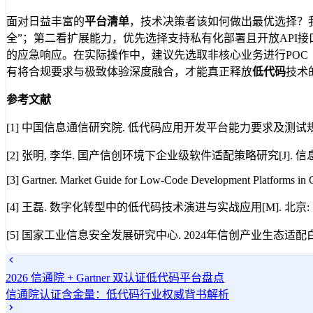
面对日益丰富的
平台清单
，技术决策者该如何做出最优选择？
全”；第二看扩展能力，优先选择支持私有化部署且开放API
的应急响应。在实际操作中，建议先选取非核心业务进行PO
有将合规要求与极致体验深度融合，才能真正释放
低代码
技术
参考文献
[1] 中国信息通信研究院. 低代码应用开发平台能力要求及测试规范[行
[2] 张明, 李华. 国产信创环境下企业级软件适配策略研究[J]. 信息技术与
[3] Gartner. Market Guide for Low-Code Development Platforms in Ch
[4] 王磊. 数字化转型中的低代码技术演进与实战应用[M]. 北京: 
[5] 国家工业信息安全发展研究中心. 2024年信创产业生态适配白皮书
2026 信通院 + Gartner 双认证低代码平台盘点
信通院认证含金量：低代码行业权威背书解析