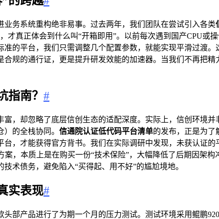
容”的跨越
#
进业务系统重构绝非易事。过去两年，我们团队在尝试引入各类
，才真正体会到什么叫“开箱即用”。以前每次遇到国产CPU或
准的平台，我们只需调整几个配置参数，就能实现平滑过渡。这
是合规的通行证，更是提升研发效能的加速器。当我们不再把精
坑指南？
#
丰富，却忽略了底层信创生态的适配深度。实际上，信创环境并
仓）的全栈协同。
信通院认证低代码平台清单
的发布，正是为了
平台，才能获得官方背书。我们在实际调研中发现，未获认证的平
内的方案，本质上是在购买一份“技术保险”，大幅降低了后期因架
技术债务，避免陷入“买得起、用不好”的尴尬境地。
真实表现
#
头部产品进行了为期一个月的压力测试。测试环境采用鲲鹏920处