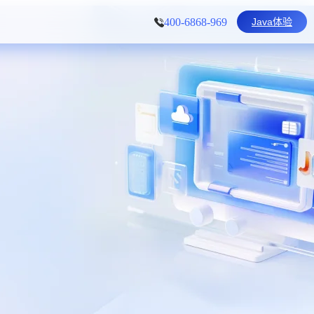
Java体验
400-6868-969