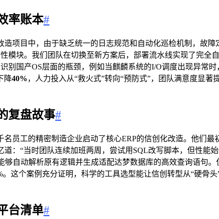
效率账本
#
改造项目中，由于缺乏统一的日志规范和自动化巡检机制，故障定
测性模块。我们团队在切换至新方案后，部署流水线实现了完全
识别国产OS层面的瓶颈，例如当麒麟系统的I/O调度出现异常
下降
40%
，人力投入从“救火式”转向“预防式”，团队满意度显
的复盘故事
#
名员工的精密制造企业启动了核心ERP的信创化改造。他们最初面
道：“当时团队连续加班两周，尝试用SQL改写脚本，但性能
，能够自动解析原有逻辑并生成适配达梦数据库的高效查询语句。
0%。这个案例充分证明，科学的工具选型能让信创转型从“硬骨头
平台清单
#