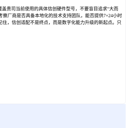
覆盖贵司当前使用的具体信创硬件型号，不要盲目追求“大而
察厂商是否具备本地化的技术支持团队，能否提供7×24小时
记住，信创适配不是终点，而是数字化能力升级的新起点。只