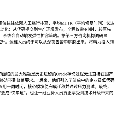
位往往依赖人工逐行排查，平均MTTR（平均修复时间）长达
自动化：从代码提交到生产环境发布，全程仅需
4小时
，较原先
时，系统会自动触发弹性扩容策略。据第三方咨询机构调研显
著提升。运维人员终于可以从深夜告警中解脱出来，将精力投入到
临的最大难题是历史遗留的Oracle存储过程无法直接在国产
始终达不到峰值要求。”后来，他们引入了清单中的企业级
低代码
仅用一周时间，核心模块便完成迁移并通过压力测试。最终，
”变成“快车道”，也让一线业务人员真正享受到技术升级带来的