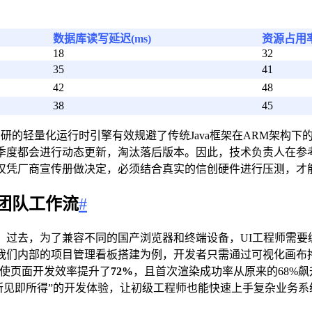
数据库读写延迟(ms)
资源占用率
18
32
35
41
42
48
38
45
的轻量化运行时引擎有效规避了传统Java框架在ARM架构下的
季度都会进行动态更新，淘汰落后版本。因此，技术负责人在参
仅凭厂商宣传册做决定，必须结合真实的信创硬件进行压测，才
团队工作流
#
去，为了兼容不同的国产浏览器和终端设备，UI工程师需要编写大
我们内部的项目管理看板搭建为例，开发者只需通过可视化画布
式使页面开发效率提升了
72%
，且首次渲染成功率从原来的68%
所见即所得”的开发体验，让初级工程师也能快速上手复杂业务