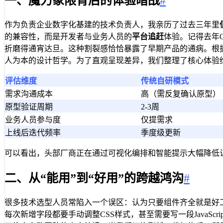
一、魔力象限背后的体验暗战
#
作为负责企业数字化基建的技术负责人，我亲历了过去三年里
的兼容性，而是开发者与业务人员的
平台追赶
体验。记得去年
折磨得通宵达旦。这种割裂感恰恰暴露了早期产品的通病。根据
人为本的设计哲学。为了直观呈现差异，我们整理了核心体验
评估维度
传统自研模式
需求沟通成本
高（需反复确认原型）
原型验证周期
2-3周
业务人员参与度
仅提需求
上线后迭代频率
季度级更新
可以看出，头部厂商正在通过可视化编排和智能提示大幅降低
二、从“能用”到“好用”的跨越鸿沟
#
很多技术选型人员常陷入一个误区：认为只要组件齐全就是好工
每次新增字段都要手动调整CSS样式，甚至需要写一段JavaS