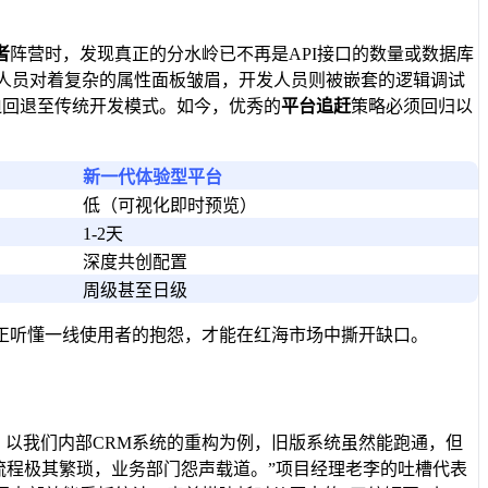
者
阵营时，发现真正的分水岭已不再是API接口的数量或数据库
务人员对着复杂的属性面板皱眉，开发人员则被嵌套的逻辑调试
迫回退至传统开发模式。如今，优秀的
平台追赶
策略必须回归以
新一代体验型平台
低（可视化即时预览）
1-2天
深度共创配置
周级甚至日级
正听懂一线使用者的抱怨，才能在红海市场中撕开缺口。
。以我们内部CRM系统的重构为例，旧版系统虽然能跑通，但
时，流程极其繁琐，业务部门怨声载道。”项目经理老李的吐槽代表