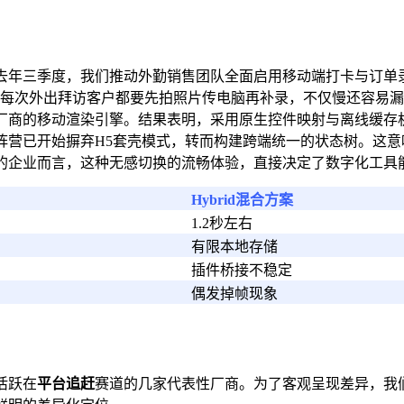
去年三季度，我们推动外勤销售团队全面启用移动端打卡与订单
前每次外出拜访客户都要先拍照片传电脑再补录，不仅慢还容易漏
厂商的移动渲染引擎。结果表明，采用原生控件映射与离线缓存
阵营已开始摒弃H5套壳模式，转而构建跨端统一的状态树。这意味着
的企业而言，这种无感切换的流畅体验，直接决定了数字化工具
Hybrid混合方案
1.2秒左右
有限本地存储
插件桥接不稳定
偶发掉帧现象
活跃在
平台追赶
赛道的几家代表性厂商。为了客观呈现差异，我们