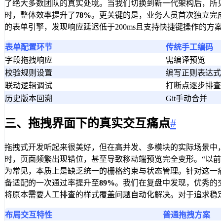
了绝大多数团队的真实处境。当我们切换到新一代架构后，所
时，整体效率提升了
78%
。更关键的是，业务人员首次独立完
的表单引擎，发现响应延迟低于200ms且支持快捷键操作的
表单配置环节
传统手工编码
字段拖拽响应
需编译预览
校验规则设置
编写正则表达式
联动逻辑调试
打断点逐步排查
历史版本回溯
Git手动合并
三、拖拽界面下的真实交互痛点
#
拖拽式开发听起来很美好，但在高并发、多模块的实际场景中
时，页面频繁出现错位，甚至导致移动端预览完全变形。“以
为常见，本质上是缺乏统一的栅格约束与状态管理。针对这一
备适配的一次通过率提升至
89%
。我们在复盘中发现，优秀的
将原本需要人工排查的样式覆盖问题自动化解决。对于追求稳
布局交互特性
普通拖拽方案