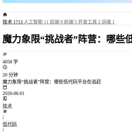
技术
1713
人工智能
11
后端
9
前端
5
开发工具
2
运维
1
魔力象限“挑战者”阵营：哪些
4058 字
20 分钟
魔力象限“挑战者”阵营：哪些低代码平台在追赶
2026-06-01
技术
/
低代码
/