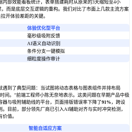
内部效能看板统计，表单搭建耗时从原来的3天缩短至4小
偶然，而是底层交互逻辑的重构。我们对比了市面上几款主流方案
是拉开体验差距的关键。
体验优化型平台
毫秒级吸附反馈
AI语义自动识别
条件分支一键模拟
细粒度操作审计
就遇到了典型问题：当试图将动态表格与图表组件并排布局
时间。”前端工程师小陈无奈地表示。这类问题在早期产品中极
容器与吸附辅助线的平台，页面排版错误率下降了
91%
，跨设
。目前，部分领先厂商已引入AI辅助对齐与实时冲突检测，
有价值。
智能自适应方案