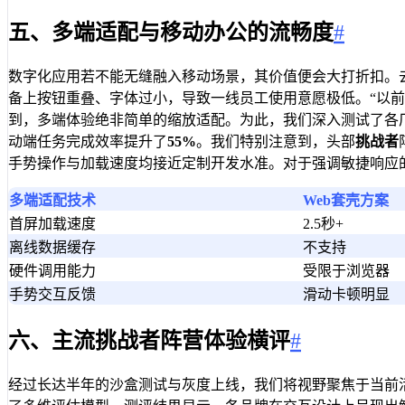
五、多端适配与移动办公的流畅度
#
数字化应用若不能无缝融入移动场景，其价值便会大打折扣。
备上按钮重叠、字体过小，导致一线员工使用意愿极低。“以
到，多端体验绝非简单的缩放适配。为此，我们深入测试了各
动端任务完成效率提升了
55%
。我们特别注意到，头部
挑战者
手势操作与加载速度均接近定制开发水准。对于强调敏捷响应
多端适配技术
Web套壳方案
首屏加载速度
2.5秒+
离线数据缓存
不支持
硬件调用能力
受限于浏览器
手势交互反馈
滑动卡顿明显
六、主流挑战者阵营体验横评
#
经过长达半年的沙盒测试与灰度上线，我们将视野聚焦于当前