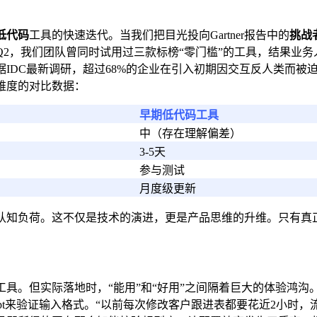
低代码
工具的快速迭代。当我们把目光投向Gartner报告中的
挑战
Q2，我们团队曾同时试用过三款标榜“零门槛”的工具，结果业
IDC最新调研，超过68%的企业在引入初期因交互反人类而被
维度的对比数据：
早期低代码工具
中（存在理解偏差）
3-5天
参与测试
月度级更新
认知负荷。这不仅是技术的演进，更是产品思维的升维。只有真
具。但实际落地时，“能用”和“好用”之间隔着巨大的体验鸿沟
cript来验证输入格式。“以前每次修改客户跟进表都要花近2小