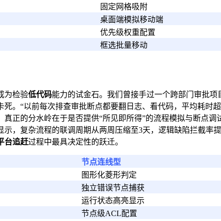
固定网格吸附
桌面端模拟移动端
优先级权重配置
框选批量移动
成为检验
低代码
能力的试金石。我们曾接手过一个跨部门审批项
卡死。“以前每次排查审批断点都要翻日志、看代码，平均耗时超
。真正的分水岭在于是否提供“所见即所得”的流程模拟与断点调
显示，复杂流程的联调周期从两周压缩至3天，逻辑缺陷拦截率
平台追赶
过程中最具决定性的跃迁。
节点连线型
图形化菱形判定
独立错误节点捕获
运行状态高亮显示
节点级ACL配置