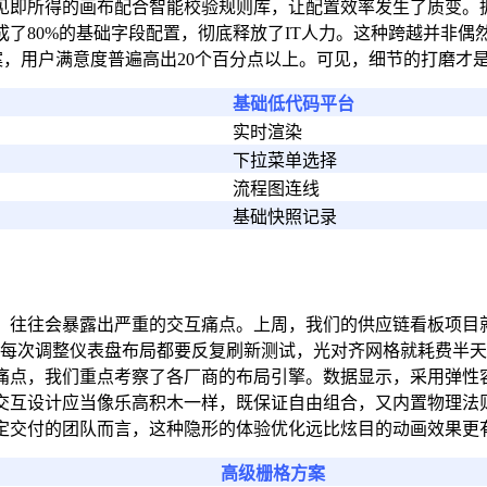
见即所得的画布配合智能校验规则库，让配置效率发生了质变。据
成了80%的基础字段配置，彻底释放了IT人力。这种跨越并非
方案，用户满意度普遍高出20个百分点以上。可见，细节的打磨才
基础低代码平台
实时渲染
下拉菜单选择
流程图连线
基础快照记录
，往往会暴露出严重的交互痛点。上周，我们的供应链看板项目
前每次调整仪表盘布局都要反复刷新测试，光对齐网格就耗费半天
痛点，我们重点考察了各厂商的布局引擎。数据显示，采用弹性
交互设计应当像乐高积木一样，既保证自由组合，又内置物理法则
定交付的团队而言，这种隐形的体验优化远比炫目的动画效果更
高级栅格方案