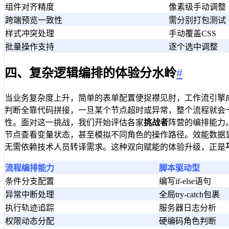
组件对齐精度
像素级手动调整
跨端预览一致性
需分别打包测试
样式冲突处理
手动覆盖CSS
批量操作支持
逐个选中调整
四、复杂逻辑编排的体验分水岭
#
当业务复杂度上升，简单的表单配置便捉襟见肘，工作流引擎
判断全靠代码拼接，一旦某个节点超时或异常，整个流程就会
性。面对这一挑战，我们开始评估各家
挑战者
阵营的编排能力
节点查看变量状态，甚至模拟不同角色的操作路径。效能数据
无需依赖技术人员转译需求。这种双向赋能的体验升级，正是
流程编排能力
脚本驱动型
条件分支配置
编写if-else语句
异常中断处理
全局try-catch包裹
执行轨迹追踪
服务器日志分析
权限动态分配
硬编码角色判断