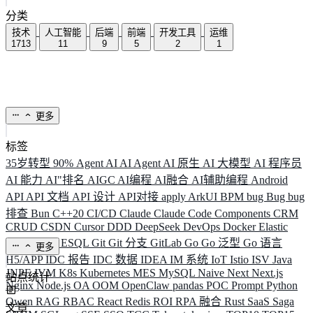
分类
技术
人工智能
后端
前端
开发工具
运维
1713
11
9
5
2
1
更多
标签
35岁转型
90%
Agent
AI
AI Agent
AI 原生
AI 大模型
AI 程序员
AI 能力
AI"排名
AIGC
AI编程
AI融合
AI辅助编程
Android
API
API 文档
API 设计
API对接
apply
ArkUI
BPM
bug
Bug
bug
排查
Bun
C++20
CI/CD
Claude
Claude Code
Components
CRM
CRUD
CSDN
Cursor
DDD
DeepSeek
DevOps
Docker
Elastic
ELK
Elysia
ESQL
Git
Git 分支
GitLab
Go
Go 泛型
Go 语言
更多
H5/APP
IDC 报告
IDC 数据
IDEA
IM 系统
IoT
Istio
ISV
Java
JNPF
JVM
K8s
Kubernetes
MES
MySQL
Naive
Next
Next.js
站点统计
Nginx
Node.js
OA
OOM
OpenClaw
pandas
POC
Prompt
Python
Qwen
RAG
RBAC
React
Redis
ROI
RPA 融合
Rust
SaaS
Saga
文章