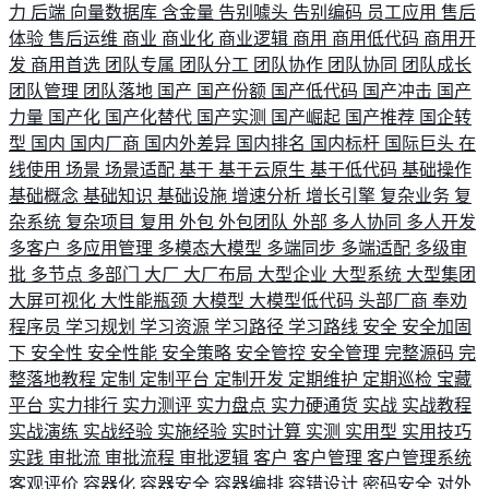
力
后端
向量数据库
含金量
告别噱头
告别编码
员工应用
售后
体验
售后运维
商业
商业化
商业逻辑
商用
商用低代码
商用开
发
商用首选
团队专属
团队分工
团队协作
团队协同
团队成长
团队管理
团队落地
国产
国产份额
国产低代码
国产冲击
国产
力量
国产化
国产化替代
国产实测
国产崛起
国产推荐
国企转
型
国内
国内厂商
国内外差异
国内排名
国内标杆
国际巨头
在
线使用
场景
场景适配
基于
基于云原生
基于低代码
基础操作
基础概念
基础知识
基础设施
增速分析
增长引擎
复杂业务
复
杂系统
复杂项目
复用
外包
外包团队
外部
多人协同
多人开发
多客户
多应用管理
多模态大模型
多端同步
多端适配
多级审
批
多节点
多部门
大厂
大厂布局
大型企业
大型系统
大型集团
大屏可视化
大性能瓶颈
大模型
大模型低代码
头部厂商
奉劝
程序员
学习规划
学习资源
学习路径
学习路线
安全
安全加固
下
安全性
安全性能
安全策略
安全管控
安全管理
完整源码
完
整落地教程
定制
定制平台
定制开发
定期维护
定期巡检
宝藏
平台
实力排行
实力测评
实力盘点
实力硬通货
实战
实战教程
实战演练
实战经验
实施经验
实时计算
实测
实用型
实用技巧
实践
审批流
审批流程
审批逻辑
客户
客户管理
客户管理系统
客观评价
容器化
容器安全
容器编排
容错设计
密码安全
对外