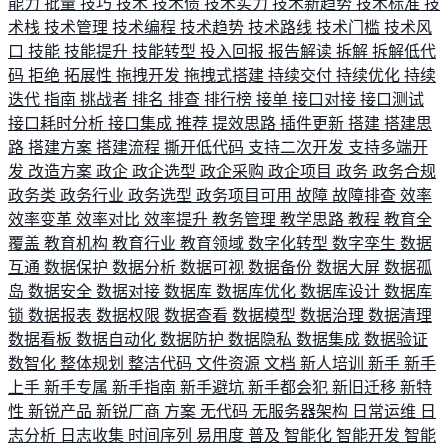
能力
批量
技巧
技术
技术债
技术实力
技术新趋势
技术标准
技
术栈
技术管理
技术编程
技术趋势
技术路线
技术门槛
技术风
口
技能
技能提升
技能转型
投入回报
报告解读
拆解
拆解低代
码
拒绝
拓展性
拖拽开发
拖拽式搭建
持续交付
持续优化
持续
迭代
指南
挑战者
排名
排查
排行榜
接单
接口对接
接口测试
接口耗时分析
接口集成
推荐
提效思路
插件更新
搭建
搭建思
路
搭建方案
搭建流程
撕开低代码
支持二次开发
支持多端开
发
改造方案
政企
政企选型
政企采购
政企项目
政务
政务合规
政务类
政务行业
政务选型
政务项目可用
故障
故障排查
效率
效率变革
效率对比
效率提升
教务管理
教学思路
教程
教育全
覆盖
教育机构
教育行业
教育领域
数字化转型
数字孪生
数据
互通
数据保护
数据分析
数据可视
数据备份
数据大屏
数据孤
岛
数据安全
数据对接
数据库
数据库优化
数据库设计
数据库
锁
数据报表
数据权限
数据查看
数据模型
数据治理
数据清理
数据看板
数据自动化
数据防护
数据隐私
数据集成
数据验证
数智化
整体规划
整洁代码
文件资源
文档
新人培训
新手
新手
上手
新手专属
新手指南
新手避坑
新手都会犯
新旧迁移
新特
性
新锐产品
新锐厂商
方案
无代码
无服务器架构
日常运维
日
志分析
日志收集
时间序列
易用度
普及
智能化
智能开发
智能