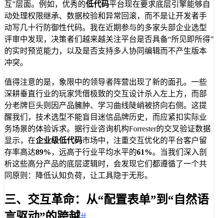
互”层面。例如，优秀的
低代码
平台现在要求底层引擎能够自
动处理权限继承、数据校验和异常回滚，而不是让开发者手
动写几十行防御性代码。我在近期参与的多家头部企业选型
评审中发现，决策者们越来越关注平台是否具备“所见即所得”
的实时预览能力，以及是否支持多人协同编辑而不产生版本
冲突。
值得注意的是，象限中的领导者阵营出现了新的面孔。一些
深耕垂直行业的玩家凭借极致的交互设计杀入左上方，而部
分老牌巨头则因产品臃肿、学习曲线陡峭被挤向右侧。这提
醒我们，技术选型不能盲目迷信品牌历史，而应紧扣实际业
务场景的体验诉求。据行业咨询机构Forrester的交叉验证数据
显示，在
企业级低代码
市场中，注重交互优化的平台客户留
存率高达
89%
，远高于行业平均水平的
61%
。当我们深入剖
析这些高分产品的底层逻辑时，会发现它们都遵循了一个共
同原则：降低认知负荷，让工具隐于无形。
三、交互革命：从“配置表单”到“自然语
言驱动”的跨越
#