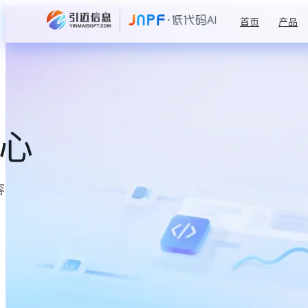
首页
产品
中心
容