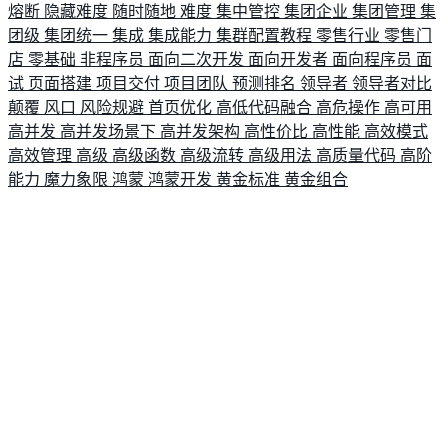
熔断
隐藏难度
随时随地
难度
集中管控
集团企业
集团管理
集
团级
集团统一
集成
集成能力
集群配置教程
零售行业
零售门
店
零基础
非程序员
面向二次开发
面向开发者
面向程序员
面
试
页面搭建
项目交付
项目团队
预测排名
领导者
领导者对比
颠覆
风口
风险规避
首页优化
高低代码融合
高危操作
高可用
高并发
高并发场景下
高并发架构
高性价比
高性能
高效模式
高效管理
高级
高级函数
高级流转
高级用法
高质量代码
高阶
能力
魔力象限
鸿蒙
鸿蒙开发
黄金标准
黄金组合