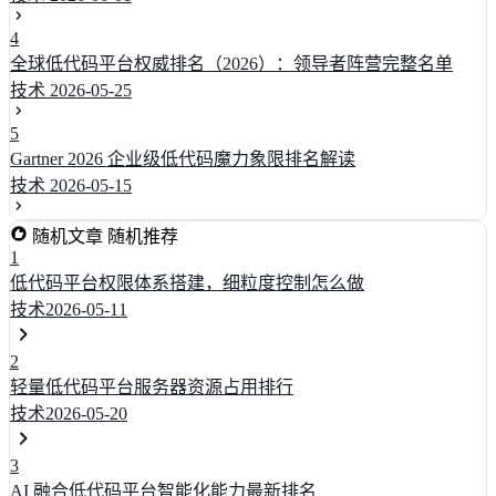
4
全球低代码平台权威排名（2026）：领导者阵营完整名单
技术
2026-05-25
5
Gartner 2026 企业级低代码魔力象限排名解读
技术
2026-05-15
随机文章
随机推荐
1
低代码平台权限体系搭建，细粒度控制怎么做
技术
2026-05-11
2
轻量低代码平台服务器资源占用排行
技术
2026-05-20
3
AI 融合低代码平台智能化能力最新排名