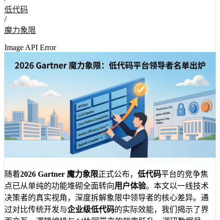
低代码
/
魔力象限
Image API Error
随着
2026 Gartner 魔力象限
正式公布，
低代码
平台的竞争焦
点已从单纯的功能堆砌全面转向
用户体验
。本文以一线技术
决策者的真实视角，深度拆解象限中领导者的核心差异。通
过对比传统开发与
企业级低代码
的实际效能，我们揭示了界