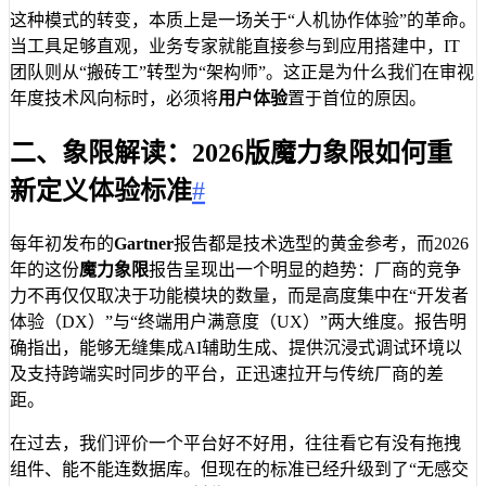
这种模式的转变，本质上是一场关于“人机协作体验”的革命。
当工具足够直观，业务专家就能直接参与到应用搭建中，IT
团队则从“搬砖工”转型为“架构师”。这正是为什么我们在审视
年度技术风向标时，必须将
用户体验
置于首位的原因。
二、象限解读：2026版魔力象限如何重
新定义体验标准
#
每年初发布的
Gartner
报告都是技术选型的黄金参考，而2026
年的这份
魔力象限
报告呈现出一个明显的趋势：厂商的竞争
力不再仅仅取决于功能模块的数量，而是高度集中在“开发者
体验（DX）”与“终端用户满意度（UX）”两大维度。报告明
确指出，能够无缝集成AI辅助生成、提供沉浸式调试环境以
及支持跨端实时同步的平台，正迅速拉开与传统厂商的差
距。
在过去，我们评价一个平台好不好用，往往看它有没有拖拽
组件、能不能连数据库。但现在的标准已经升级到了“无感交