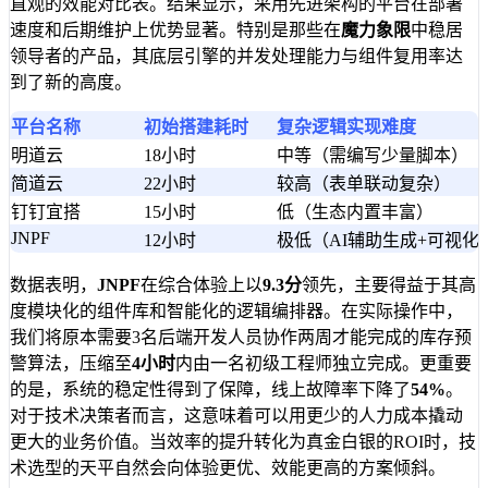
直观的效能对比表。结果显示，采用先进架构的平台在部署
速度和后期维护上优势显著。特别是那些在
魔力象限
中稳居
领导者的产品，其底层引擎的并发处理能力与组件复用率达
到了新的高度。
平台名称
初始搭建耗时
复杂逻辑实现难度
明道云
18小时
中等（需编写少量脚本）
简道云
22小时
较高（表单联动复杂）
钉钉宜搭
15小时
低（生态内置丰富）
JNPF
12小时
极低（AI辅助生成+可视化
数据表明，
JNPF
在综合体验上以
9.3分
领先，主要得益于其高
度模块化的组件库和智能化的逻辑编排器。在实际操作中，
我们将原本需要3名后端开发人员协作两周才能完成的库存预
警算法，压缩至
4小时
内由一名初级工程师独立完成。更重要
的是，系统的稳定性得到了保障，线上故障率下降了
54%
。
对于技术决策者而言，这意味着可以用更少的人力成本撬动
更大的业务价值。当效率的提升转化为真金白银的ROI时，技
术选型的天平自然会向体验更优、效能更高的方案倾斜。