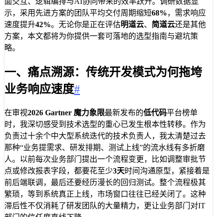
面交互、逻辑编排与AI协同带来的效率跃升。调研数据显
示，采用先进方案的团队平均交付周期缩短
68%
，需求响应
速度提升
42%
。无论你是正在评估
明道云
、
简道云
还是其他
方案，本文都将为你提供一套可落地的选型指南与避坑策
略。
一、痛点溯源：传统开发模式为何拖垮
业务响应速度
#
在审视
2026 Gartner 魔力象限
最新发布的
低代码
平台榜单
时，我深切感受到技术选型的重心已发生根本性转移。作为
负责过十余个中大型系统迭代的技术负责人，我太清楚过去
那种“业务提需求、研发排期、测试上线”的流水线有多折磨
人。以前每次业务部门提出一个流程变更，比如调整审批节
点或修改报表字段，都要花至少
3天
时间沟通原型，紧接着是
前后端联调，最后还要经历漫长的回归测试。整个流程极其
繁琐，等到系统真正上线，市场窗口往往已经关闭了。这种
滞后性不仅消耗了研发团队的大量精力，更让业务部门对IT