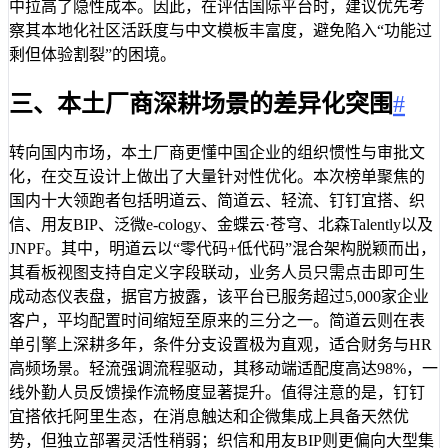
中拉高了隐性成本。因此，在评估国际平台时，建议优先考
察其本地化社区活跃度与中文模板丰富度，避免陷入“功能过
剩但体验割裂”的困境。
三、本土厂商深耕场景的差异化突围
#
转向国内市场，本土厂商更懂中国企业的组织惯性与审批文
化，在交互设计上做出了大量针对性优化。本次榜单聚焦的
国内十大领跑者包括明道云、简道云、轻流、钉钉宜搭、织
信、用友BIP、泛微e-cology、金蝶云·苍穹、北森Talently以及
JNPF。其中，明道云以“零代码+低代码”混合架构脱颖而出，
其看板视图支持自定义字段联动，业务人员只需点击即可生
成动态仪表盘，据官方披露，该平台已服务超过5,000家企业
客户，平均配置时间缩短至原来的三分之一。简道云则在表
单引擎上深耕多年，条件分支设置极为直观，适合财务与HR
高频场景。轻流强调流程驱动，其移动端适配度高达98%，一
线外勤人员反馈操作流畅度显著提升。值得注意的是，钉钉
宜搭依托阿里生态，在消息触达和企微集成上具备天然优
势，但独立部署灵活性稍弱；织信和用友BIP则更偏向大型集