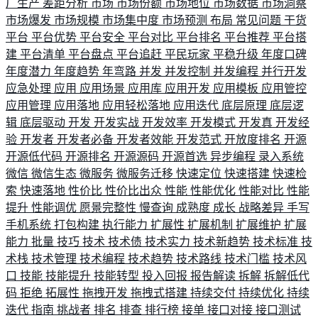
厂生产
差距分析
市场
市场份额
市场地位
市场数据
市场洞察
市场爆发
市场规模
市场集中度
市场预测
布局
常见问题
干货
平台
平台优势
平台安全
平台对比
平台排名
平台推荐
平台搭
建
平台清单
平台盘点
平台追赶
平民玩家
平稳升级
年度口碑
年度潜力
年度趋势
年弯路
并发
并发控制
并发编程
并行开发
应急处理
应用
应用场景
应用库
应用开发
应用模板
应用管控
应用管理
应用落地
应用轻松落地
应用迭代
底层原理
底层逻
辑
底层驱动
开发
开发实战
开发效率
开发模式
开发真
开发经
验
开发者
开发者必备
开发者效能
开发范式
开放度排名
开源
开源低代码
开源排名
开源源码
开源首选
异步编程
录入系统
微信
微信生态
微服务
微服务迁移
快速定位
快速搭建
快速检
索
快速落地
性价比
性价比出众
性能
性能优化
性能对比
性能
提升
性能调优
愿景完整性
慢查询
成熟度
成长
战略差异
手写
手机系统
打包构建
执行能力
扩展性
扩展机制
扩展维护
扩展
能力
批量
技巧
技术
技术债
技术实力
技术新趋势
技术标准
技
术栈
技术管理
技术编程
技术趋势
技术路线
技术门槛
技术风
口
技能
技能提升
技能转型
投入回报
报告解读
拆解
拆解低代
码
拒绝
拓展性
拖拽开发
拖拽式搭建
持续交付
持续优化
持续
迭代
指南
挑战者
排名
排查
排行榜
接单
接口对接
接口测试