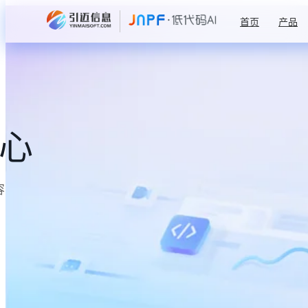
首页
产品
中心
容