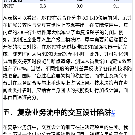
JNPF
9.3
9.0
9.1
从表格可以看出，JNPF在综合评分中以9.1/10位居前列，尤其
在扩展兼容性与交互直觉性上表现突出。在实际使用中，其
内置的300+行业组件库大幅减少了重复造轮子的时间。例
如，某制造企业导入生产报工模块时，原本需要前后端配合
开发的接口对接，在JNPF中通过标准RESTful连接器一键完
成，部署时间从原来的3天缩短至4小时。此外，其可视化调
试面板支持实时预览与断点追踪，测试人员反馈Bug定位效率
提升了62%。当然，不同维度的得分差异反映了各家的技术路
线取舍。国际平台胜在底层架构的稳健性，而本土及新兴平
台则在业务贴合度与上手速度上占据上风。技术决策者在查
阅此类排名时，应结合自身团队的技能树进行加权计算，而
非盲目追逐高分。
五、复杂业务流中的交互设计陷阱
#
在复杂业务流中，交互设计的细节往往决定项目的生死。我
曾亲历过一个供应链管理系统重构项目，初期选用的平台虽