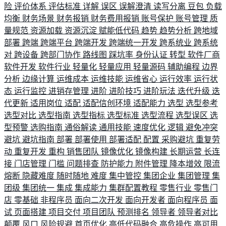
险
评价体系
评估标准
详解
误区
误解澄清
读写分离
豆包
负载
均衡
财务场景
财务报销
财务费用报销
账号保护
账号管理
质
量规范
资源加载
资源沉淀
赋能低代码
趋势
趋势分析
跨地域
部署
跨端
跨端平台
跨端开发
跨端统一开发
跨系统业
跨系统
对
跨设备
跨部门协作
路线图
踩坑率
身份认证
转型
软件厂商
软件开发
软件行业
轻量化
轻量应用
轻量源码
辅助编程
边界
分析
边缘计算
运维成本
运维技能
运维省心
运行效率
运行状
态
运行监控
进销存管理
进阶
进阶技巧
进阶玩法
迭代升级
迭
代更新
适用岗位
适配
适配信创环境
适配能力
选型
选型参考
选型对比
选型指南
选型指标
选型标准
选型流程
选型误区
选
型预警
选购指南
通俗解读
通用技能
速度优化
逻辑
避免冲突
避坑
避坑指南
部署
部署使用
部署适配
配置
采购避坑
重复劳
动
重复开发
重构
销售团队
镜像优化
镜像构建
长期运营
长连
接
门店管理
门槛
问题排查
防护能力
附件管理
降本增效
限流
熔断
隐藏难度
随时随地
难度
集中管控
集团企业
集团管理
集
团级
集团统一
集成
集成能力
集群配置教程
零售行业
零售门
店
零基础
非程序员
面向二次开发
面向开发者
面向程序员
面
试
页面搭建
项目交付
项目团队
预测排名
领导者
领导者对比
颠覆
风口
风险规避
首页优化
高低代码融合
高危操作
高可用