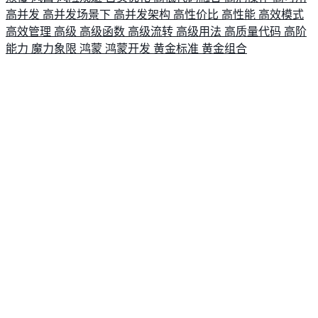
高并发
高并发场景下
高并发架构
高性价比
高性能
高效模式
高效管理
高级
高级函数
高级流转
高级用法
高质量代码
高阶
能力
魔力象限
鸿蒙
鸿蒙开发
黄金标准
黄金组合