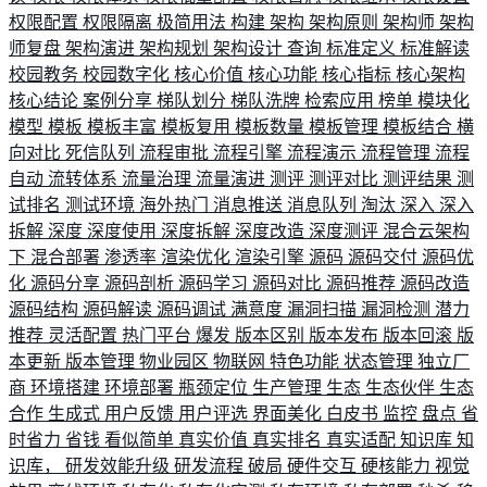
权限配置
权限隔离
极简用法
构建
架构
架构原则
架构师
架构
师复盘
架构演进
架构规划
架构设计
查询
标准定义
标准解读
校园教务
校园数字化
核心价值
核心功能
核心指标
核心架构
核心结论
案例分享
梯队划分
梯队洗牌
检索应用
榜单
模块化
模型
模板
模板丰富
模板复用
模板数量
模板管理
模板结合
横
向对比
死信队列
流程审批
流程引擎
流程演示
流程管理
流程
自动
流转体系
流量治理
流量演进
测评
测评对比
测评结果
测
试排名
测试环境
海外热门
消息推送
消息队列
淘汰
深入
深入
拆解
深度
深度使用
深度拆解
深度改造
深度测评
混合云架构
下
混合部署
渗透率
渲染优化
渲染引擎
源码
源码交付
源码优
化
源码分享
源码剖析
源码学习
源码对比
源码推荐
源码改造
源码结构
源码解读
源码调试
满意度
漏洞扫描
漏洞检测
潜力
推荐
灵活配置
热门平台
爆发
版本区别
版本发布
版本回滚
版
本更新
版本管理
物业园区
物联网
特色功能
状态管理
独立厂
商
环境搭建
环境部署
瓶颈定位
生产管理
生态
生态伙伴
生态
合作
生成式
用户反馈
用户评选
界面美化
白皮书
监控
盘点
省
时省力
省钱
看似简单
真实价值
真实排名
真实适配
知识库
知
识库，
研发效能升级
研发流程
破局
硬件交互
硬核能力
视觉