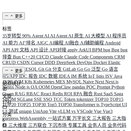
更多
标签
35岁转型
90%
Agent
AI
AI Agent
AI 原生
AI 大模型
AI 程序员
AI 能力
AI"排名
AIGC
AI编程
AI融合
AI辅助编程
Android
API
API 文档
API 设计
API对接
apply
ArkUI
BPM
bug
Bug
bug
排查
Bun
C++20
CI/CD
Claude
Claude Code
Components
CRM
CRUD
CSDN
Cursor
DDD
DeepSeek
DevOps
Docker
Elastic
ELK
Elysia
ESQL
Git
Git 分支
GitLab
Go
Go 泛型
Go 语言
更多
H5/APP
IDC 报告
IDC 数据
IDEA
IM 系统
IoT
Istio
ISV
Java
JNPF
JVM
K8s
Kubernetes
MES
MySQL
Naive
Next
Next.js
站点统计
Nginx
Node.js
OA
OOM
OpenClaw
pandas
POC
Prompt
Python
Qwen
RAG
RBAC
React
Redis
ROI
RPA 融合
Rust
SaaS
Saga
文章
SBOM
SGLang
SSE
SSO
TCC
Token
tokenizer
TOP10
TOP15
1741
TOP20
TOP25
TOP30
Top5
TOP50
Transformer
ts
TypeScript
UI
UI 测试
uniapp
UniApp
Vite
vLLM
vs
VSCode
Vue
Vue3
分类
vuepress
WebAssembly
一站式方案
万字长文
三大报告
三大指
6
标
三大维度
三方联合
下沉市场
专属工具
业务人员
业务代码