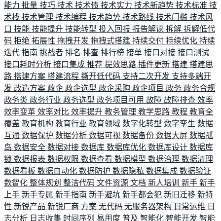
能力
批量
技巧
技术
技术债
技术实力
技术新趋势
技术标准
技
术栈
技术管理
技术编程
技术趋势
技术路线
技术门槛
技术风
口
技能
技能提升
技能转型
投入回报
报告解读
拆解
拆解低代
码
拒绝
拓展性
拖拽开发
拖拽式搭建
持续交付
持续优化
持续
迭代
指南
挑战者
排名
排查
排行榜
接单
接口对接
接口测试
接口耗时分析
接口集成
推荐
提效思路
插件更新
搭建
搭建思
路
搭建方案
搭建流程
撕开低代码
支持二次开发
支持多端开
发
改造方案
政企
政企选型
政企采购
政企项目
政务
政务合规
政务类
政务行业
政务选型
政务项目可用
故障
故障排查
效率
效率变革
效率对比
效率提升
教务管理
教学思路
教程
教育全
覆盖
教育机构
教育行业
教育领域
数字化转型
数字孪生
数据
互通
数据保护
数据分析
数据可视
数据备份
数据大屏
数据孤
岛
数据安全
数据对接
数据库
数据库优化
数据库设计
数据库
锁
数据报表
数据权限
数据查看
数据模型
数据治理
数据清理
数据看板
数据自动化
数据防护
数据隐私
数据集成
数据验证
数智化
整体规划
整洁代码
文件资源
文档
新人培训
新手
新手
上手
新手专属
新手指南
新手避坑
新手都会犯
新旧迁移
新特
性
新锐产品
新锐厂商
方案
无代码
无服务器架构
日常运维
日
志分析
日志收集
时间序列
易用度
普及
智能化
智能开发
智能