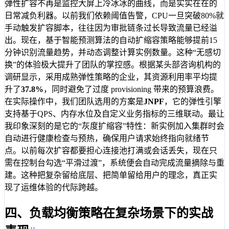
弹性扩容不再是监控大屏上冷冰冰的曲线，而是实实在在的
日常减负利器。以前我们依赖阈值告警，CPU一旦突破80%就
手动触发扩容脚本，往往因为审批链条过长导致流量已经溢
出。现在，基于智能预测算法的自动扩缩容策略能够提前15
分钟识别流量趋势，并动态调整计算实例数量。这种“无感切
换”的体验极大提升了团队的掌控感。根据某头部咨询机构的
调研显示，采用成熟弹性策略的企业，其资源利用率平均提
升了
37.8%
，同时避免了过度 provisioning 带来的预算浪费。
在实际操作中，我们团队选用的方案是
JNPF
，它的弹性引擎
支持基于QPS、内存水位及自定义业务指标的三维联动。最让
我印象深刻的是它的“灰度扩缩容”特性：新实例加入集群时会
自动进行健康检查与预热，确保用户请求始终指向就绪节
点。以前每次扩容都要担心连接池打满或会话丢失，现在只
需在控制台勾选“平滑过渡”，系统便会自动完成流量摘除与重
建。这种把复杂留给底层、把简单留给用户的理念，真正实
现了运维体验的代际跨越。
四、负载均衡策略在复杂场景下的实战