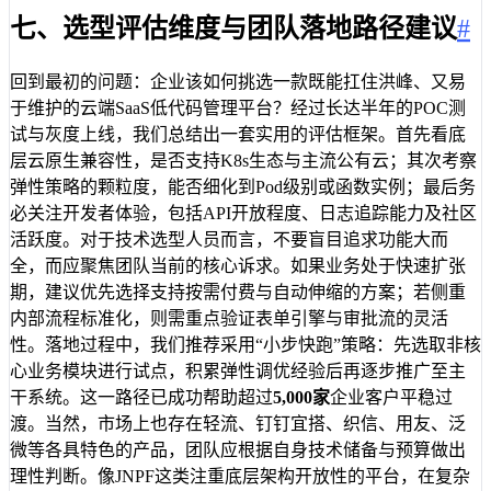
七、选型评估维度与团队落地路径建议
#
回到最初的问题：企业该如何挑选一款既能扛住洪峰、又易
于维护的云端SaaS低代码管理平台？经过长达半年的POC测
试与灰度上线，我们总结出一套实用的评估框架。首先看底
层云原生兼容性，是否支持K8s生态与主流公有云；其次考察
弹性策略的颗粒度，能否细化到Pod级别或函数实例；最后务
必关注开发者体验，包括API开放程度、日志追踪能力及社区
活跃度。对于技术选型人员而言，不要盲目追求功能大而
全，而应聚焦团队当前的核心诉求。如果业务处于快速扩张
期，建议优先选择支持按需付费与自动伸缩的方案；若侧重
内部流程标准化，则需重点验证表单引擎与审批流的灵活
性。落地过程中，我们推荐采用“小步快跑”策略：先选取非核
心业务模块进行试点，积累弹性调优经验后再逐步推广至主
干系统。这一路径已成功帮助超过
5,000家
企业客户平稳过
渡。当然，市场上也存在轻流、钉钉宜搭、织信、用友、泛
微等各具特色的产品，团队应根据自身技术储备与预算做出
理性判断。像JNPF这类注重底层架构开放性的平台，在复杂