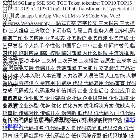
SBOM
SGLang
SSE
SSO
TCC
Token
tokenizer
TOP10
TOP15
1741
TOP20
TOP25
TOP30
Top5
TOP50
Transformer
ts
TypeScript
UI
UI 测试
uniapp
UniApp
Vite
vLLM
vs
VSCode
Vue
Vue3
分类
vuepress
WebAssembly
一站式方案
万字长文
三大报告
三大指
6
标
三大维度
三方联合
下沉市场
专属工具
业务人员
业务代码
业务工作
业务应用
业务报表
业务系统
业务自建
业务连续
个
标签
1132
人开发者
个人练手
个性化
中国平台
中小企业
中间件替代
临
时切换
临时应急
临时权限
临时部署
为什么你做
主流选择
乱
总字数
象
事件驱动
事务
二叉树
二次开发
二次搭建
云原生
云成本
云
6,609,519
端
云端免安装
云端开发
云端部署
五大能力
交叉验证
产品对
比
人事
人事入职
人事管理
人力资源
人员管理
人工智能
人群
运行时长
解析
从零搭建
付费商用
付费版
代码
代码复用
代码审查
代码
584
天
生成
代码规范
代码重构
价值判断
企业
企业后台
企业应用
企
业数字化
企业服务
企业架构
企业级
企业级应用
企业规模
企
最后活动
业调研
企业选型
优势
优化
优化方案
优化解决方案
优缺点
传
64
天前
统审批
传统对比
传统开发
伪创新
低代码
低代码入门
低代码
©
2026
福建引迈信息技术有限公司. All Rights Reserved. /
RSS
加持
低代码商业版
低代码实现
低代码对接
低代码平台
低代
/
Sitemap
码扩展
低代码排名
低代码接入
低代码搭配
低代码整合
低代
码真
低代码红黑榜
低代码结合
低代码编译型
低代码赋能
低