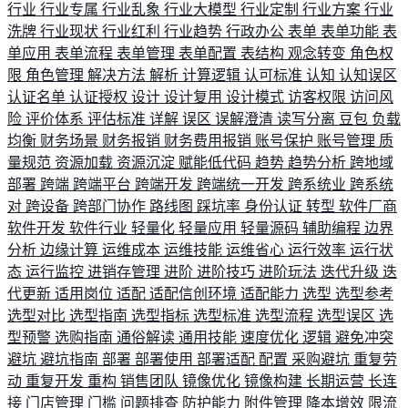
行业
行业专属
行业乱象
行业大模型
行业定制
行业方案
行业
洗牌
行业现状
行业红利
行业趋势
行政办公
表单
表单功能
表
单应用
表单流程
表单管理
表单配置
表结构
观念转变
角色权
限
角色管理
解决方法
解析
计算逻辑
认可标准
认知
认知误区
认证名单
认证授权
设计
设计复用
设计模式
访客权限
访问风
险
评价体系
评估标准
详解
误区
误解澄清
读写分离
豆包
负载
均衡
财务场景
财务报销
财务费用报销
账号保护
账号管理
质
量规范
资源加载
资源沉淀
赋能低代码
趋势
趋势分析
跨地域
部署
跨端
跨端平台
跨端开发
跨端统一开发
跨系统业
跨系统
对
跨设备
跨部门协作
路线图
踩坑率
身份认证
转型
软件厂商
软件开发
软件行业
轻量化
轻量应用
轻量源码
辅助编程
边界
分析
边缘计算
运维成本
运维技能
运维省心
运行效率
运行状
态
运行监控
进销存管理
进阶
进阶技巧
进阶玩法
迭代升级
迭
代更新
适用岗位
适配
适配信创环境
适配能力
选型
选型参考
选型对比
选型指南
选型指标
选型标准
选型流程
选型误区
选
型预警
选购指南
通俗解读
通用技能
速度优化
逻辑
避免冲突
避坑
避坑指南
部署
部署使用
部署适配
配置
采购避坑
重复劳
动
重复开发
重构
销售团队
镜像优化
镜像构建
长期运营
长连
接
门店管理
门槛
问题排查
防护能力
附件管理
降本增效
限流