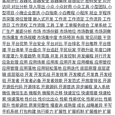
客观评价
容器化
容器安全
容器编排
容错设计
密码安全
对外
访问
对比分析
导入导出
小众
小众好用
小众工具
小型团队
小
型项目
小微企业首选
小白指南
小白教程
小程序
就业
岁程序
员突围
岗位管理
嵌入式开发
工作流
工作流定
工作流异
工作
流日
工作流权
工作流版
工具
工单
工单服务结合
工单系统
工
厂生产
差距分析
市场
市场份额
市场地位
市场数据
市场洞察
市场爆发
市场规模
市场集中度
市场预测
布局
常见问题
干货
平台
平台优势
平台安全
平台对比
平台排名
平台推荐
平台搭
建
平台清单
平台盘点
平台追赶
平民玩家
平稳升级
年度口碑
年度潜力
年度趋势
年弯路
并发
并发控制
并发编程
并行开发
应急处理
应用
应用场景
应用库
应用开发
应用模板
应用管控
应用管理
应用落地
应用轻松落地
应用迭代
底层原理
底层逻
辑
底层驱动
开发
开发实战
开发效率
开发模式
开发真
开发经
验
开发者
开发者必备
开发者效能
开发范式
开放度排名
开源
开源低代码
开源排名
开源源码
开源首选
异步编程
录入系统
微信
微信生态
微服务
微服务迁移
快速定位
快速搭建
快速检
索
快速落地
性价比
性价比出众
性能
性能优化
性能对比
性能
提升
性能调优
愿景完整性
慢查询
成熟度
成长
战略差异
手写
手机系统
打包构建
执行能力
扩展性
扩展机制
扩展维护
扩展