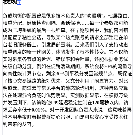
表现
#
负载均衡的配置曾是很多技术负责人的“劝退项”。七层路由、
权重分配、健康检查间隔、会话保持……每一个参数都可能
成为压垮系统的最后一根稻草。在早期项目中，我们曾因错
误配置了粘性会话，导致某个热点账号的请求全部锁定在单
台老旧服务器上，引发局部雪崩。后来我们引入了支持动态
权重调度的新一代网关，体验发生了根本性转变。它不仅能
实时采集各节点的延迟、错误率和吞吐量，还能根据业务优
先级自动分流。例如在促销活动期间，系统会将70%的流量导
向高性能计算节点，剩余30%则平稳分发至常规节点，既保证
了核心交易链路的绝对优先，又充分利用了闲置算力。对比
明道云、简道云等常见平台的静态轮询机制，这种自适应算
法在处理混合负载时优势明显。实测数据显示，在模拟万级
并发压测下，该策略使P99延迟稳定控制在
120毫秒
以内，请
求丢弃率低于
0.01%
。对于开发团队负责人来说，这意味着再
也不用半夜盯着报警群提心吊胆，而是可以安心享受技术红
利带来的从容。