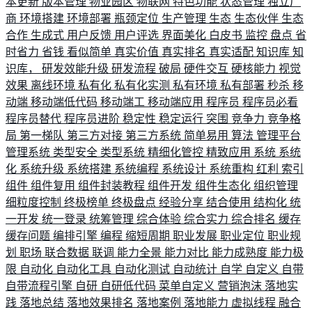
本更新
版本管理
物业园区
物联网
特色功能
状态管理
独立厂
商
环境搭建
环境部署
瓶颈定位
生产管理
生态
生态伙伴
生态
合作
生成式
用户反馈
用户评选
界面美化
白皮书
监控
盘点
省
时省力
省钱
看似简单
真实价值
真实排名
真实适配
知识库
知
识库，
研发效能升级
研发流程
破局
硬件交互
硬核能力
视觉
效果
离线环境
私有化
私有化实测
私有环境
私有部署
秒杀
移
动端
移动端低代码
移动端工
移动端应用
程序员
程序员必看
程序员替代
程序员进阶
稳定性
稳定运行
突围
竞争力
竞争格
局
第一梯队
第三方对接
第三方系统
简单易用
算法
管理平台
管理系统
类型安全
类型系统
精细化管控
精致应用
系统
系统
化
系统升级
系统搭建
系统编程
系统设计
系统重构
红利
索引
组件
组件复用
组件封装教程
组件开发
组件生态化
组织管理
细粒度控制
终极榜单
终极盘点
经验分享
结合使用
结构化
统
一开发
统一登录
统筹管理
综合体验
综合实力
综合排名
缓存
缓存问题
编排引擎
编程
缩短周期
职业发展
职业定位
职业规
划
职场
联合数据
联调
能力全景
能力对比
能力成熟度
能力极
限
自动化
自动化工具
自动化测试
自动统计
自学
自定义
自带
自带流程引擎
自研
自研低代码
菜单自定义
营销泡沫
落地实
践
落地总结
落地效果排名
落地案例
落地能力
虚拟线程
融合