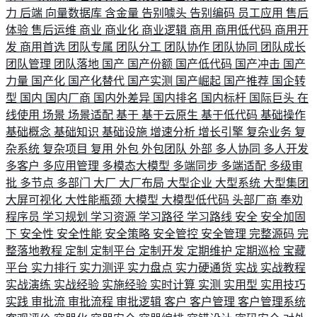
力
后端
向量数据库
含金量
告别噱头
告别编码
员工应用
售后
体验
售后运维
商业
商业化
商业逻辑
商用
商用低代码
商用开
发
商用首选
团队专属
团队分工
团队协作
团队协同
团队成长
团队管理
团队落地
国产
国产份额
国产低代码
国产冲击
国产
力量
国产化
国产化替代
国产实测
国产崛起
国产推荐
国企转
型
国内
国内厂商
国内外差异
国内排名
国内标杆
国际巨头
在
线使用
场景
场景适配
基于
基于云原生
基于低代码
基础操作
基础概念
基础知识
基础设施
增速分析
增长引擎
复杂业务
复
杂系统
复杂项目
复用
外包
外包团队
外部
多人协同
多人开发
多客户
多应用管理
多模态大模型
多端同步
多端适配
多级审
批
多节点
多部门
大厂
大厂布局
大型企业
大型系统
大型集团
大屏可视化
大性能瓶颈
大模型
大模型低代码
头部厂商
奉劝
程序员
学习规划
学习资源
学习路径
学习路线
安全
安全加固
下
安全性
安全性能
安全策略
安全管控
安全管理
完整源码
完
整落地教程
定制
定制平台
定制开发
定期维护
定期巡检
宝藏
平台
实力排行
实力测评
实力盘点
实力硬通货
实战
实战教程
实战演练
实战经验
实施经验
实时计算
实测
实用型
实用技巧
实践
审批流
审批流程
审批逻辑
客户
客户管理
客户管理系统