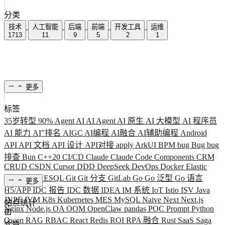
分类
技术
人工智能
后端
前端
开发工具
运维
1713
11
9
5
2
1
更多
标签
35岁转型
90%
Agent
AI
AI Agent
AI 原生
AI 大模型
AI 程序员
AI 能力
AI"排名
AIGC
AI编程
AI融合
AI辅助编程
Android
API
API 文档
API 设计
API对接
apply
ArkUI
BPM
bug
Bug
bug
排查
Bun
C++20
CI/CD
Claude
Claude Code
Components
CRM
CRUD
CSDN
Cursor
DDD
DeepSeek
DevOps
Docker
Elastic
ELK
Elysia
ESQL
Git
Git 分支
GitLab
Go
Go 泛型
Go 语言
更多
H5/APP
IDC 报告
IDC 数据
IDEA
IM 系统
IoT
Istio
ISV
Java
JNPF
JVM
K8s
Kubernetes
MES
MySQL
Naive
Next
Next.js
站点统计
Nginx
Node.js
OA
OOM
OpenClaw
pandas
POC
Prompt
Python
Qwen
RAG
RBAC
React
Redis
ROI
RPA 融合
Rust
SaaS
Saga
文章