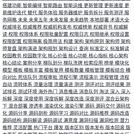
搭建功能
智能编排
智能路由
智能运维
更新管理
更新速度
更
易维护迭代
替代
服务体验
服务器维护
服务拆分
服务测评
服
务网格
未来
未来五年
未来发展
未来趋势
本地部署
术语大全
权威排名
权威推荐
权威机构发布
权威榜单
权威背书
权威解
读
权限
权限体系
权限批量配置
权限日志
权限继承
权限设置
权限配置
权限隔离
极简用法
构建
架构
架构原则
架构师
架构
师复盘
架构演进
架构规划
架构设计
查询
标准定义
标准解读
校园教务
校园数字化
核心价值
核心功能
核心指标
核心架构
核心结论
案例分享
梯队划分
梯队洗牌
检索应用
榜单
模块化
模型
模板
模板丰富
模板复用
模板数量
模板管理
模板结合
横
向对比
死信队列
流程审批
流程引擎
流程演示
流程管理
流程
自动
流转体系
流量治理
流量演进
测评
测评对比
测评结果
测
试排名
测试环境
海外热门
消息推送
消息队列
淘汰
深入
深入
拆解
深度
深度使用
深度拆解
深度改造
深度测评
混合云架构
下
混合部署
渗透率
渲染优化
渲染引擎
源码
源码交付
源码优
化
源码分享
源码剖析
源码学习
源码对比
源码推荐
源码改造
源码结构
源码解读
源码调试
满意度
漏洞扫描
漏洞检测
潜力
推荐
灵活配置
热门平台
爆发
版本区别
版本发布
版本回滚
版