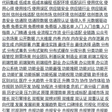
代码集成
低成本
低成本编程
低配环境
低配运行
使用优化
使
用心得
使用技巧
使用误区
供应链安全
供应链行业
供应链采
信创
信创全栈适配
信创市场
信创环境
信创适配
信创首选
信
息安全
信通院
信通院数据
信通院认证
值得入手
元数据驱动
免费
免费实用
免费榜单
免费版
入围名单
入门
入门合集
入门
指南
入门精通
全栈
全流程工作流
全行业适配
全链路
公众号
公务场景
公开数据
六大维度
内卷
内存
内存安全
内存泄漏
内
容生成
内网部署
内置
最佳实践
最佳平台
最佳选择
函数
分布
式
分布式事务
分布式架构
分布式缓存
分库分表
分类功能
分
级管控
刚需场景
创业团队
利基玩家
制造业
前端
前端工程化
前端性能
前端架构
前端组件
副业
办公场景
办公效率
办公流
办公系统
功能
功能全面
功能最强
功能堆砌
功能对比
功能开
启
功能扩展
功能拆解
功能拓展
功能权限
功能逻辑
助手排名
区别对比
医疗
十大趋势
十年变迁
升腾
华为
协作
协作体验
协
作规则
协同开发
协程
协程池
卡顿排查
危机
厂商分级
厂商格
局
历史记录
压力测试
原理
原理简单
原生成标配
县域市场
双
增长
双引擎排名
双框架
双榜对照
双维度
双认证
双重认证
反
向代理
发展
发展前景
发展趋势
取代
口碑排名
可视化
可视化
引擎
可观测性
合规功能
合规安全
合规权限
合规管理
合规能