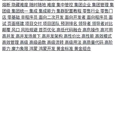
熔断
隐藏难度
随时随地
难度
集中管控
集团企业
集团管理
集
团级
集团统一
集成
集成能力
集群配置教程
零售行业
零售门
店
零基础
非程序员
面向二次开发
面向开发者
面向程序员
面
试
页面搭建
项目交付
项目团队
预测排名
领导者
领导者对比
颠覆
风口
风险规避
首页优化
高低代码融合
高危操作
高可用
高并发
高并发场景下
高并发架构
高性价比
高性能
高效模式
高效管理
高级
高级函数
高级流转
高级用法
高质量代码
高阶
能力
魔力象限
鸿蒙
鸿蒙开发
黄金标准
黄金组合