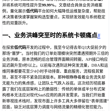
并将系统可用性提升至
99.99%
。文章结合具体业务洪峰案
例，量化展示
低代码
平台如何大幅降低运维复杂度，帮助技
术决策者快速掌握架构选型要点，实现研发效能与系统稳定
性的双重跃升。
一、业务洪峰突至时的系统卡顿痛点
#
在探索
低代码
开发的过程中，我至今记得去年Q3大促前夕的
那场“噩梦”。当时我们的订单处理模块突然遭遇预期外三倍的
业务洪峰，原本流畅的后台管理界面瞬间转圈，API接口响应
延迟飙升至8秒以上。以前每次遇到这种突发流量，DBA和运
维同事都要花至少4小时手动排查、重启服务，流程极其繁
琐，甚至不得不紧急回滚版本。那种眼睁睁看着业务流失却
无能为力的焦虑感，让团队士气跌入谷底。这次经历彻底暴
露了我们在底层架构上的脆弱性：传统的单体或半分布式架
构根本无法应对现代SaaS应用的高并发需求。当我们开始重
新审视技术栈时，发现市面上许多工具大多停留在“表单搭建”
层面，缺乏对底层算力调度与网络流量的精细化管控能力。