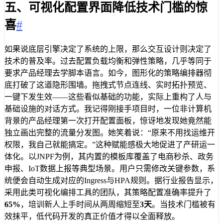
五、可视化配置界面降低技术门槛的惊
喜
#
如果说底层引擎决定了系统的上限，那么交互设计则决定了
技术的普及率。过去配置负载均衡和弹性策略，几乎等同于
要求产品经理去学脚本语言。如今，图形化的策略编排器彻
底打破了这道隐形围墙。拖拽式节点连线、实时拓扑预览、
一键下发生效——这些看似基础的功能，实际上重构了人与
基础设施的对话方式。我记得刚接手项目时，一位非计算机
背景的产品经理第一次打开配置面板，惊讶地发现她竟然能
独立画出完整的流量分发图。她笑着说：“原来不用找运维开
权限，我自己就能搞定。”这种赋能感极大地促进了产研运一
体化。以JNPF为例，其内置的模板库覆盖了电商秒杀、政务
申报、IoT数据上报等典型场景。用户只需修改关键参数，系
统便会自动生成对应的Ingress与HPA规则。据行业报告显示，
采用此类可视化编排工具的团队，其策略配置准确率提升了
65%
，培训新人上手时间从两周缩短至
3天
。当技术门槛被有
效抹平，低代码开发的真正价值才得以全面释放。