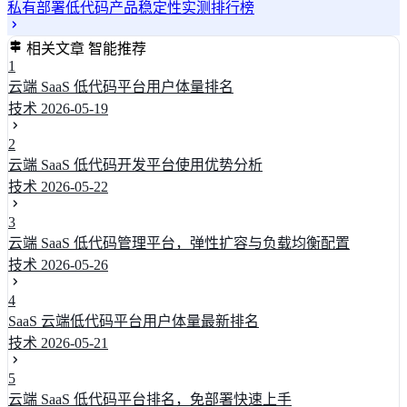
私有部署低代码产品稳定性实测排行榜
相关文章
智能推荐
1
云端 SaaS 低代码平台用户体量排名
技术
2026-05-19
2
云端 SaaS 低代码开发平台使用优势分析
技术
2026-05-22
3
云端 SaaS 低代码管理平台，弹性扩容与负载均衡配置
技术
2026-05-26
4
SaaS 云端低代码平台用户体量最新排名
技术
2026-05-21
5
云端 SaaS 低代码平台排名，免部署快速上手