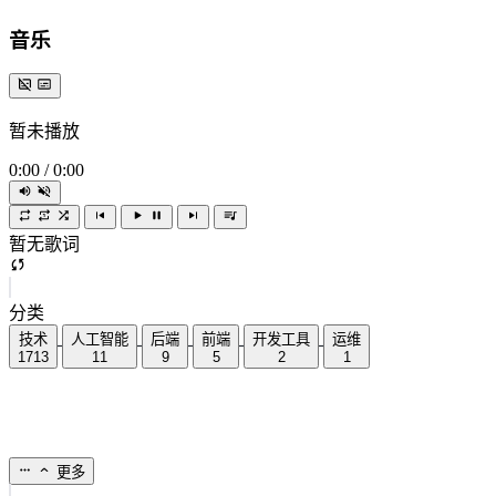
音乐
暂未播放
0:00
/
0:00
暂无歌词
分类
技术
人工智能
后端
前端
开发工具
运维
1713
11
9
5
2
1
更多