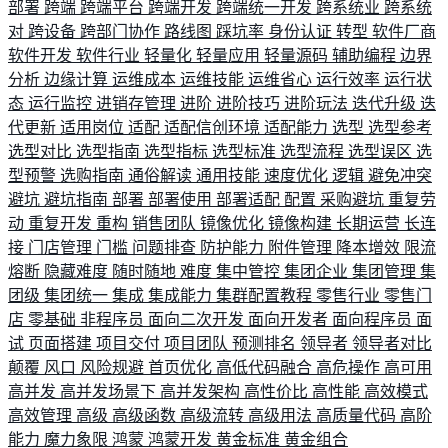
部署
跨端
跨端平台
跨端开发
跨端统一开发
跨系统业
跨系统
对
跨设备
跨部门协作
路线图
踩坑率
身份认证
转型
软件厂商
软件开发
软件行业
轻量化
轻量应用
轻量源码
辅助编程
边界
分析
边缘计算
运维成本
运维技能
运维省心
运行效率
运行状
态
运行监控
进销存管理
进阶
进阶技巧
进阶玩法
迭代升级
迭
代更新
适用岗位
适配
适配信创环境
适配能力
选型
选型参考
选型对比
选型指南
选型指标
选型标准
选型流程
选型误区
选
型预警
选购指南
通俗解读
通用技能
速度优化
逻辑
避免冲突
避坑
避坑指南
部署
部署使用
部署适配
配置
采购避坑
重复劳
动
重复开发
重构
销售团队
镜像优化
镜像构建
长期运营
长连
接
门店管理
门槛
问题排查
防护能力
附件管理
降本增效
限流
熔断
隐藏难度
随时随地
难度
集中管控
集团企业
集团管理
集
团级
集团统一
集成
集成能力
集群配置教程
零售行业
零售门
店
零基础
非程序员
面向二次开发
面向开发者
面向程序员
面
试
页面搭建
项目交付
项目团队
预测排名
领导者
领导者对比
颠覆
风口
风险规避
首页优化
高低代码融合
高危操作
高可用
高并发
高并发场景下
高并发架构
高性价比
高性能
高效模式
高效管理
高级
高级函数
高级流转
高级用法
高质量代码
高阶
能力
魔力象限
鸿蒙
鸿蒙开发
黄金标准
黄金组合