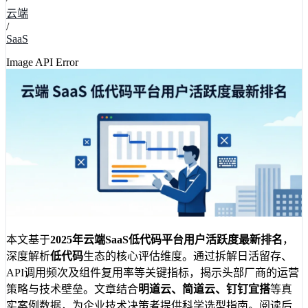
云端
/
SaaS
Image API Error
本文基于
2025年云端SaaS低代码平台用户活跃度最新排名
，
深度解析
低代码
生态的核心评估维度。通过拆解日活留存、
API调用频次及组件复用率等关键指标，揭示头部厂商的运营
策略与技术壁垒。文章结合
明道云、简道云、钉钉宜搭
等真
实案例数据，为企业技术决策者提供科学选型指南。阅读后