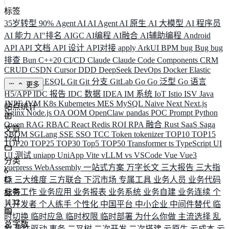
标签
35岁转型
90%
Agent
AI
AI Agent
AI 原生
AI 大模型
AI 程序员
AI 能力
AI"排名
AIGC
AI编程
AI融合
AI辅助编程
Android
API
API 文档
API 设计
API对接
apply
ArkUI
BPM
bug
Bug
bug
排查
Bun
C++20
CI/CD
Claude
Claude Code
Components
CRM
CRUD
CSDN
Cursor
DDD
DeepSeek
DevOps
Docker
Elastic
ELK
Elysia
ESQL
Git
Git 分支
GitLab
Go
Go 泛型
Go 语言
更多
H5/APP
IDC 报告
IDC 数据
IDEA
IM 系统
IoT
Istio
ISV
Java
JNPF
JVM
K8s
Kubernetes
MES
MySQL
Naive
Next
Next.js
站点统计
Nginx
Node.js
OA
OOM
OpenClaw
pandas
POC
Prompt
Python
Qwen
RAG
RBAC
React
Redis
ROI
RPA 融合
Rust
SaaS
Saga
文章
SBOM
SGLang
SSE
SSO
TCC
Token
tokenizer
TOP10
TOP15
1741
TOP20
TOP25
TOP30
Top5
TOP50
Transformer
ts
TypeScript
UI
UI 测试
uniapp
UniApp
Vite
vLLM
vs
VSCode
Vue
Vue3
分类
vuepress
WebAssembly
一站式方案
万字长文
三大报告
三大指
6
标
三大维度
三方联合
下沉市场
专属工具
业务人员
业务代码
业务工作
业务应用
业务报表
业务系统
业务自建
业务连续
个
标签
1132
人开发者
个人练手
个性化
中国平台
中小企业
中间件替代
临
时切换
临时应急
临时权限
临时部署
为什么你做
主流选择
乱
总字数
象
事件驱动
事务
二叉树
二次开发
二次搭建
云原生
云成本
云