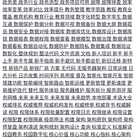
政务类
政务行业
政务选型
政务项目可用
故障
故障排查
效率
效率变革
效率对比
效率提升
教务管理
教学思路
教程
教育全
覆盖
教育机构
教育行业
教育领域
数字化转型
数字孪生
数据
互通
数据保护
数据分析
数据可视
数据备份
数据大屏
数据孤
岛
数据安全
数据对接
数据库
数据库优化
数据库设计
数据库
锁
数据报表
数据权限
数据查看
数据模型
数据治理
数据清理
数据看板
数据自动化
数据防护
数据隐私
数据集成
数据验证
数智化
整体规划
整洁代码
文件资源
文档
新人培训
新手
新手
上手
新手专属
新手指南
新手避坑
新手都会犯
新旧迁移
新特
性
新锐产品
新锐厂商
方案
无代码
无服务器架构
日常运维
日
志分析
日志收集
时间序列
易用度
普及
智能化
智能开发
智能
搭建功能
智能编排
智能路由
智能运维
更新管理
更新速度
更
易维护迭代
替代
服务体验
服务器维护
服务拆分
服务测评
服
务网格
未来
未来五年
未来发展
未来趋势
本地部署
术语大全
权威排名
权威推荐
权威机构发布
权威榜单
权威背书
权威解
读
权限
权限体系
权限批量配置
权限日志
权限继承
权限设置
权限配置
权限隔离
极简用法
构建
架构
架构原则
架构师
架构
师复盘
架构演进
架构规划
架构设计
查询
标准定义
标准解读
校园教务
校园数字化
核心价值
核心功能
核心指标
核心架构