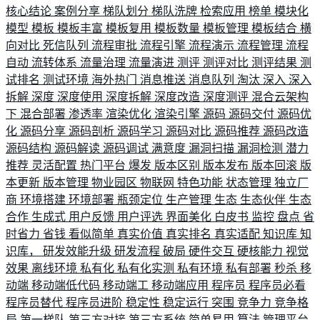
核心结论
案例分享
梯队划分
梯队洗牌
检索应用
榜单
模块化
模型
模板
模板丰富
模板复用
模板数量
模板管理
模板结合
横
向对比
死信队列
流程审批
流程引擎
流程演示
流程管理
流程
自动
流转体系
流量治理
流量演进
测评
测评对比
测评结果
测
试排名
测试环境
海外热门
消息推送
消息队列
淘汰
深入
深入
拆解
深度
深度使用
深度拆解
深度改造
深度测评
混合云架构
下
混合部署
渗透率
渲染优化
渲染引擎
源码
源码交付
源码优
化
源码分享
源码剖析
源码学习
源码对比
源码推荐
源码改造
源码结构
源码解读
源码调试
满意度
漏洞扫描
漏洞检测
潜力
推荐
灵活配置
热门平台
爆发
版本区别
版本发布
版本回滚
版
本更新
版本管理
物业园区
物联网
特色功能
状态管理
独立厂
商
环境搭建
环境部署
瓶颈定位
生产管理
生态
生态伙伴
生态
合作
生成式
用户反馈
用户评选
界面美化
白皮书
监控
盘点
省
时省力
省钱
看似简单
真实价值
真实排名
真实适配
知识库
知
识库，
研发效能升级
研发流程
破局
硬件交互
硬核能力
视觉
效果
离线环境
私有化
私有化实测
私有环境
私有部署
秒杀
移
动端
移动端低代码
移动端工
移动端应用
程序员
程序员必看
程序员替代
程序员进阶
稳定性
稳定运行
突围
竞争力
竞争格
局
第一梯队
第三方对接
第三方系统
简单易用
算法
管理平台