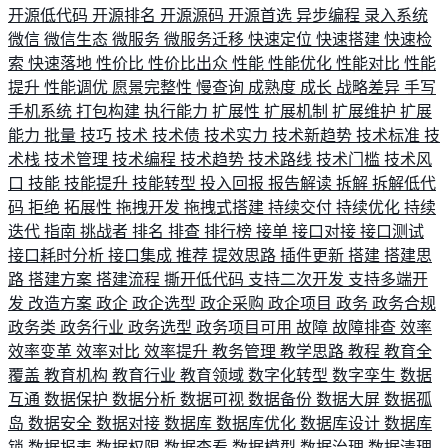
开源低代码
开源排名
开源源码
开源首选
异步编程
录入系统
微信
微信生态
微服务
微服务迁移
快速定位
快速搭建
快速检
索
快速落地
性价比
性价比出众
性能
性能优化
性能对比
性能
提升
性能调优
愿景完整性
慢查询
成熟度
成长
战略差异
手写
手机系统
打包构建
执行能力
扩展性
扩展机制
扩展维护
扩展
能力
批量
技巧
技术
技术债
技术实力
技术新趋势
技术标准
技
术栈
技术管理
技术编程
技术趋势
技术路线
技术门槛
技术风
口
技能
技能提升
技能转型
投入回报
报告解读
拆解
拆解低代
码
拒绝
拓展性
拖拽开发
拖拽式搭建
持续交付
持续优化
持续
迭代
指南
挑战者
排名
排查
排行榜
接单
接口对接
接口测试
接口耗时分析
接口集成
推荐
提效思路
插件更新
搭建
搭建思
路
搭建方案
搭建流程
撕开低代码
支持二次开发
支持多端开
发
改造方案
政企
政企选型
政企采购
政企项目
政务
政务合规
政务类
政务行业
政务选型
政务项目可用
故障
故障排查
效率
效率变革
效率对比
效率提升
教务管理
教学思路
教程
教育全
覆盖
教育机构
教育行业
教育领域
数字化转型
数字孪生
数据
互通
数据保护
数据分析
数据可视
数据备份
数据大屏
数据孤
岛
数据安全
数据对接
数据库
数据库优化
数据库设计
数据库
锁
数据报表
数据权限
数据查看
数据模型
数据治理
数据清理