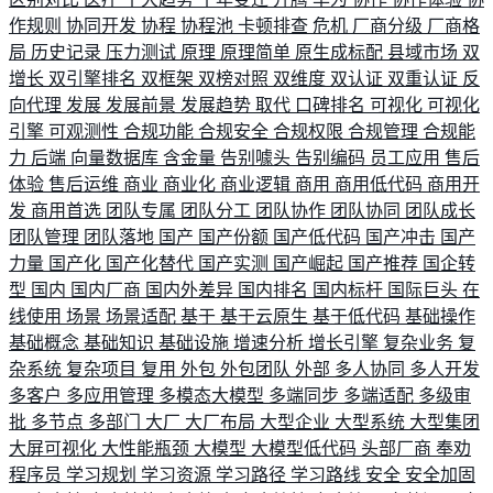
作规则
协同开发
协程
协程池
卡顿排查
危机
厂商分级
厂商格
局
历史记录
压力测试
原理
原理简单
原生成标配
县域市场
双
增长
双引擎排名
双框架
双榜对照
双维度
双认证
双重认证
反
向代理
发展
发展前景
发展趋势
取代
口碑排名
可视化
可视化
引擎
可观测性
合规功能
合规安全
合规权限
合规管理
合规能
力
后端
向量数据库
含金量
告别噱头
告别编码
员工应用
售后
体验
售后运维
商业
商业化
商业逻辑
商用
商用低代码
商用开
发
商用首选
团队专属
团队分工
团队协作
团队协同
团队成长
团队管理
团队落地
国产
国产份额
国产低代码
国产冲击
国产
力量
国产化
国产化替代
国产实测
国产崛起
国产推荐
国企转
型
国内
国内厂商
国内外差异
国内排名
国内标杆
国际巨头
在
线使用
场景
场景适配
基于
基于云原生
基于低代码
基础操作
基础概念
基础知识
基础设施
增速分析
增长引擎
复杂业务
复
杂系统
复杂项目
复用
外包
外包团队
外部
多人协同
多人开发
多客户
多应用管理
多模态大模型
多端同步
多端适配
多级审
批
多节点
多部门
大厂
大厂布局
大型企业
大型系统
大型集团
大屏可视化
大性能瓶颈
大模型
大模型低代码
头部厂商
奉劝
程序员
学习规划
学习资源
学习路径
学习路线
安全
安全加固