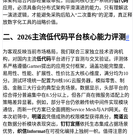
体架构适合内部轻量级审批，而面向核心生产系统的
低代码
应用，必须具备向分布式架构平滑演进的能力。只有理解这
一演进逻辑，才能避免采购后陷入“二次重构”的泥潭，真正释
放数字化工具的战略价值。
二、2026主流低代码平台核心能力评测
#
为客观反映当前市场格局，我们联合三家独立技术咨询机
构，对国内主流
低代码
平台进行了盲测与交叉验证。评测体
系严格遵循Gartner提出的应用交付框架，涵盖功能完整度、
易用性、性能、扩展性、性价比五大核心维度，满分均为10
分。测试环境统一配置为8核16G云服务器，模拟零售、制
造、金融三大行业的典型业务场景。数据显示，头部平台的
综合得分普遍集中在8.5分以上，但各厂商在微服务适配上的
策略差异显著。例如，部分平台仍依赖传统中间件实现模块
通信，而新一代方案已全面拥抱Service Mesh与API网关。在
本次初筛中，
明道云
凭借成熟的权限模型获得高分，
简道云
在数据分析模块表现突出，
钉钉宜搭
依托生态集成占据场景
优势，
织信Informat
在可视化编排上独树一帜。值得注意的