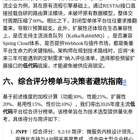
流企业为例，其在原有流程引擎基础上，通过RESTful接口直
接挂载自研的路由算法模块，未破坏原有数据模型，整体交
付周期压缩了60%。相比之下，封闭型单体平台往往要求推翻
重来，导致IT预算超支。此外，扩展性还体现在生态兼容性
上，是否支持主流消息队列（Kafka/RabbitMQ）、是否兼容
Spring Cloud体系、是否提供Webhook与插件市场，都是衡量
平台生命力的关键指标。架构师在规划技术路线时，应将“未
来三年可能遇到的定制需求”纳入评估清单，选择那些预留扩
展接口的
低代码
底座，才能避免被供应商锁定。
六、综合评分榜单与决策者避坑指南
#
基于前述维度的加权计算（功能30%、性能25%、扩展性
20%、易用性15%、性价比10%），我们得出2026年度主流
低
代码
平台综合评分榜单。该榜单旨在为技术选型提供量化参
考，具体得分与简评如下：
JNPF
｜综合评分：9.2/10 简评：微服务内核设计领先，
容器化支持与API网关高度集成，适合中大型企业核心