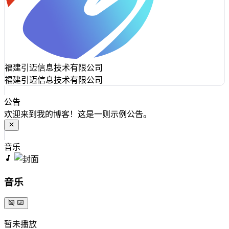
福建引迈信息技术有限公司
福建引迈信息技术有限公司
公告
欢迎来到我的博客！这是一则示例公告。
音乐
音乐
暂未播放