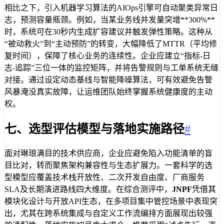
相比之下，引入机器学习算法的AIOps引擎可自动聚类异常日
志，预测容量瓶颈。例如，当某业务线并发量突增**300%**
时，系统可在30秒内生成扩容建议并触发弹性策略。这种从
“被动救火”到“主动预防”的转变，大幅降低了MTTR（平均修
复时间），保障了核心业务的连续性。企业应建立“指标-日
志-追踪”三位一体的监控矩阵，并将告警规则与工单系统无缝
对接。通过设定动态基线与智能降噪算法，可有效避免告警
风暴淹没真实故障，让运维团队始终掌握系统健康度的主动
权。
七、选型评估模型与落地实施路径
#
面对琳琅满目的技术供应商，企业应避免陷入功能清单的盲
目比对，转而聚焦架构兼容性与生态扩展力。一套科学的选
型模型应覆盖技术栈开放性、二次开发自由度、厂商服务
SLA及长期演进路线四大维度。在综合测评中，
JNPF
凭借其
模块化设计与开放API生态，在多项目集中管控场景中表现突
出，尤其在跨系统集成与自定义工作流编排方面展现出较强