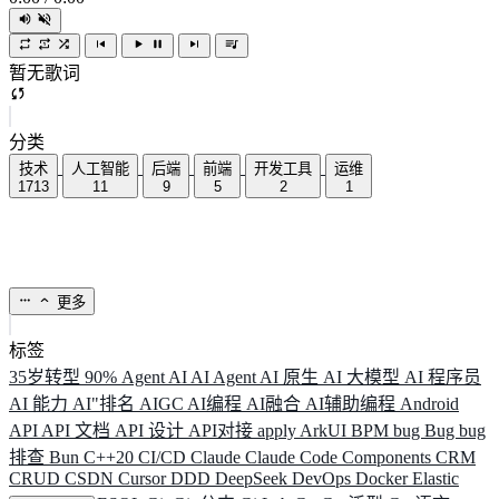
暂无歌词
分类
技术
人工智能
后端
前端
开发工具
运维
1713
11
9
5
2
1
更多
标签
35岁转型
90%
Agent
AI
AI Agent
AI 原生
AI 大模型
AI 程序员
AI 能力
AI"排名
AIGC
AI编程
AI融合
AI辅助编程
Android
API
API 文档
API 设计
API对接
apply
ArkUI
BPM
bug
Bug
bug
排查
Bun
C++20
CI/CD
Claude
Claude Code
Components
CRM
CRUD
CSDN
Cursor
DDD
DeepSeek
DevOps
Docker
Elastic