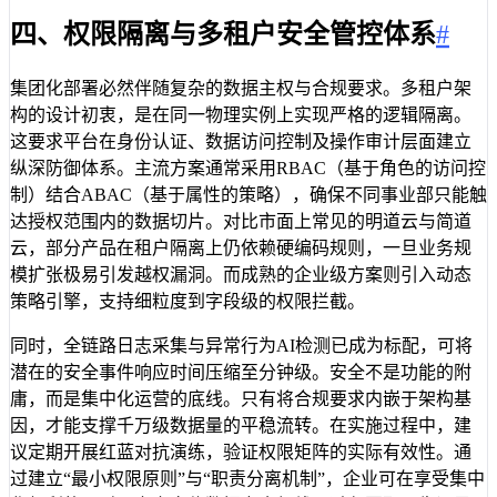
四、权限隔离与多租户安全管控体系
#
集团化部署必然伴随复杂的数据主权与合规要求。多租户架
构的设计初衷，是在同一物理实例上实现严格的逻辑隔离。
这要求平台在身份认证、数据访问控制及操作审计层面建立
纵深防御体系。主流方案通常采用RBAC（基于角色的访问控
制）结合ABAC（基于属性的策略），确保不同事业部只能触
达授权范围内的数据切片。对比市面上常见的明道云与简道
云，部分产品在租户隔离上仍依赖硬编码规则，一旦业务规
模扩张极易引发越权漏洞。而成熟的企业级方案则引入动态
策略引擎，支持细粒度到字段级的权限拦截。
同时，全链路日志采集与异常行为AI检测已成为标配，可将
潜在的安全事件响应时间压缩至分钟级。安全不是功能的附
庸，而是集中化运营的底线。只有将合规要求内嵌于架构基
因，才能支撑千万级数据量的平稳流转。在实施过程中，建
议定期开展红蓝对抗演练，验证权限矩阵的实际有效性。通
过建立“最小权限原则”与“职责分离机制”，企业可在享受集中