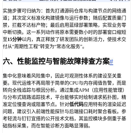
实施步骤可归纳为：首先打通源码仓库与构建节点的网络通
道；其次定义标准化构建镜像与运行参数；随后配置质量门
禁，拦截不达标产物；最后启用蓝绿部署策略，实现业务零
中断切换。这一系列动作将原本需要数小时的部署窗口缩短
至
15分钟
以内，真正释放了研发团队的创新活力，使技术交
付从“周期性工程”转变为“常态化服务”。
六、性能监控与智能故障排查方案
#
集中化意味着风险集中，因此可观测性体系的建设至关重
要。现代运维不再局限于简单的CPU与内存阈值告警，而是
转向全栈追踪与根因分析。通过集成APM（应用性能管理）
与分布式链路追踪技术，平台能够实时绘制请求拓扑图，精
准定位慢查询或阻塞节点。针对
低代码
应用特有的渲染延迟
问题，建议引入前端性能探针与后端接口耗时聚合看板。参
考轻流与钉钉宜搭的公开技术文档，其监控模块多侧重于基
础指标采集，而在智能诊断方面略显薄弱。