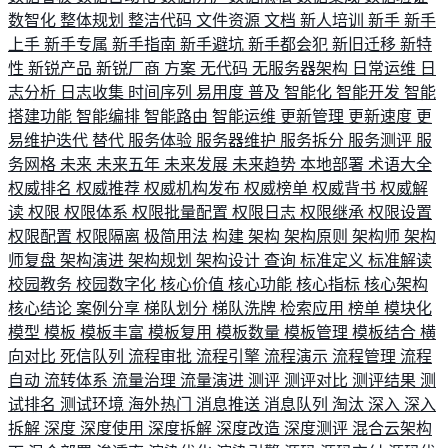
数智化
整体规划
整洁代码
文件资源
文档
新人培训
新手
新手
上手
新手专属
新手指南
新手避坑
新手都会犯
新旧迁移
新特
性
新锐产品
新锐厂商
方案
无代码
无服务器架构
日常运维
日
志分析
日志收集
时间序列
易用度
普及
智能化
智能开发
智能
搭建功能
智能编排
智能路由
智能运维
更新管理
更新速度
更
易维护迭代
替代
服务体验
服务器维护
服务拆分
服务测评
服
务网格
未来
未来五年
未来发展
未来趋势
本地部署
术语大全
权威排名
权威推荐
权威机构发布
权威榜单
权威背书
权威解
读
权限
权限体系
权限批量配置
权限日志
权限继承
权限设置
权限配置
权限隔离
极简用法
构建
架构
架构原则
架构师
架构
师复盘
架构演进
架构规划
架构设计
查询
标准定义
标准解读
校园教务
校园数字化
核心价值
核心功能
核心指标
核心架构
核心结论
案例分享
梯队划分
梯队洗牌
检索应用
榜单
模块化
模型
模板
模板丰富
模板复用
模板数量
模板管理
模板结合
横
向对比
死信队列
流程审批
流程引擎
流程演示
流程管理
流程
自动
流转体系
流量治理
流量演进
测评
测评对比
测评结果
测
试排名
测试环境
海外热门
消息推送
消息队列
淘汰
深入
深入
拆解
深度
深度使用
深度拆解
深度改造
深度测评
混合云架构