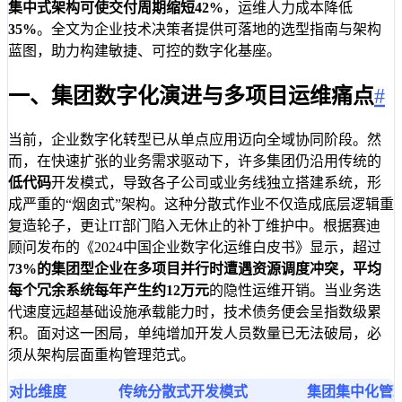
集中式架构可使交付周期缩短
42%
，运维人力成本降低
35%
。全文为企业技术决策者提供可落地的选型指南与架构
蓝图，助力构建敏捷、可控的数字化基座。
一、集团数字化演进与多项目运维痛点
#
当前，企业数字化转型已从单点应用迈向全域协同阶段。然
而，在快速扩张的业务需求驱动下，许多集团仍沿用传统的
低代码
开发模式，导致各子公司或业务线独立搭建系统，形
成严重的“烟囱式”架构。这种分散式作业不仅造成底层逻辑重
复造轮子，更让IT部门陷入无休止的补丁维护中。根据赛迪
顾问发布的《2024中国企业数字化运维白皮书》显示，超过
73%
的集团型企业在多项目并行时遭遇资源调度冲突，平均
每个冗余系统每年产生约
12万元
的隐性运维开销。当业务迭
代速度远超基础设施承载能力时，技术债务便会呈指数级累
积。面对这一困局，单纯增加开发人员数量已无法破局，必
须从架构层面重构管理范式。
对比维度
传统分散式开发模式
集团集中化管