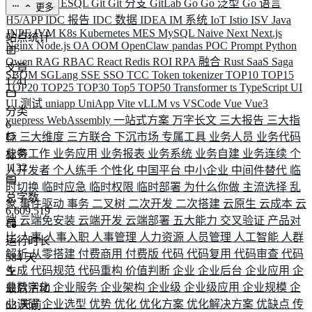
ELK
Elysia
ESQL
Git
Git 分支
GitLab
Go
Go 泛型
Go 语言
更多
H5/APP
IDC 报告
IDC 数据
IDEA
IM 系统
IoT
Istio
ISV
Java
JNPF
JVM
K8s
Kubernetes
MES
MySQL
Naive
Next
Next.js
站点统计
Nginx
Node.js
OA
OOM
OpenClaw
pandas
POC
Prompt
Python
Qwen
RAG
RBAC
React
Redis
ROI
RPA 融合
Rust
SaaS
Saga
文章
SBOM
SGLang
SSE
SSO
TCC
Token
tokenizer
TOP10
TOP15
1741
TOP20
TOP25
TOP30
Top5
TOP50
Transformer
ts
TypeScript
UI
UI 测试
uniapp
UniApp
Vite
vLLM
vs
VSCode
Vue
Vue3
分类
vuepress
WebAssembly
一站式方案
万字长文
三大报告
三大指
6
标
三大维度
三方联合
下沉市场
专属工具
业务人员
业务代码
业务工作
业务应用
业务报表
业务系统
业务自建
业务连续
个
标签
1132
人开发者
个人练手
个性化
中国平台
中小企业
中间件替代
临
时切换
临时应急
临时权限
临时部署
为什么你做
主流选择
乱
总字数
象
事件驱动
事务
二叉树
二次开发
二次搭建
云原生
云成本
云
6,609,519
端
云端免安装
云端开发
云端部署
五大能力
交叉验证
产品对
比
人事
人事入职
人事管理
人力资源
人员管理
人工智能
人群
运行时长
解析
从零搭建
付费商用
付费版
代码
代码复用
代码审查
代码
584
天
生成
代码规范
代码重构
价值判断
企业
企业后台
企业应用
企
业数字化
企业服务
企业架构
企业级
企业级应用
企业规模
企
最后活动
业调研
企业选型
优势
优化
优化方案
优化解决方案
优缺点
传
63
天前