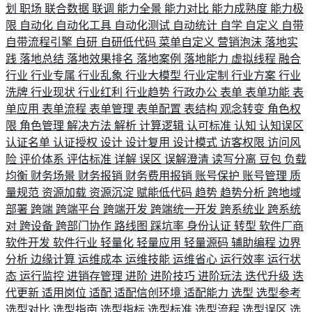
划
职场
联合数据
联调
能力全景
能力对比
能力成熟度
能力极
限
自动化
自动化工具
自动化测试
自动统计
自学
自定义
自带
自带流程引擎
自研
自研低代码
菜单自定义
营销泡沫
落地实
践
落地总结
落地效果排名
落地案例
落地能力
虚拟线程
融合
行业
行业专属
行业乱象
行业大模型
行业定制
行业方案
行业
洗牌
行业现状
行业红利
行业趋势
行政办公
表单
表单功能
表
单应用
表单流程
表单管理
表单配置
表结构
观念转变
角色权
限
角色管理
解决方法
解析
计算逻辑
认可标准
认知
认知误区
认证名单
认证授权
设计
设计复用
设计模式
访客权限
访问风
险
评价体系
评估标准
详解
误区
误解澄清
读写分离
豆包
负载
均衡
财务场景
财务报销
财务费用报销
账号保护
账号管理
质
量规范
资源加载
资源沉淀
赋能低代码
趋势
趋势分析
跨地域
部署
跨端
跨端平台
跨端开发
跨端统一开发
跨系统业
跨系统
对
跨设备
跨部门协作
路线图
踩坑率
身份认证
转型
软件厂商
软件开发
软件行业
轻量化
轻量应用
轻量源码
辅助编程
边界
分析
边缘计算
运维成本
运维技能
运维省心
运行效率
运行状
态
运行监控
进销存管理
进阶
进阶技巧
进阶玩法
迭代升级
迭
代更新
适用岗位
适配
适配信创环境
适配能力
选型
选型参考
选型对比
选型指南
选型指标
选型标准
选型流程
选型误区
选