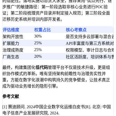
的适配性。落地实施切忌贪大求全，推荐采用“试点先行、逐
步推广”的敏捷路径：第一阶段选取非核心业务进行POC验
证；第二阶段梳理资产目录并制定接入规范；第三阶段全面
迁移历史系统并培训内部开发者。
评估维度
权重占比
核心考察点
30%
架构开放性
是否支持多云部署与混合云
25%
扩展能力
API丰富度与第三方系统对
25%
治理成熟度
权限模型、审计日志与合规
20%
厂商生态
社区活跃度、培训体系与售
最终，构建集团化
低代码
管理平台不仅是技术升级，更是组
织协作模式的革新。唯有坚持架构前瞻性与治理务实性并
重，方能在数字化浪潮中构筑持久的竞争壁垒，让技术真正
成为驱动业务增长的隐形引擎。
参考文献
[1] 赛迪顾问. 2024中国企业数字化运维白皮书[R]. 北京: 中国
电子信息产业发展研究院, 2024.