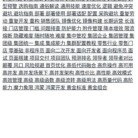
型预警
选购指南
通俗解读
通用技能
速度优化
逻辑
避免冲突
避坑
避坑指南
部署
部署使用
部署适配
配置
采购避坑
重复劳
动
重复开发
重构
销售团队
镜像优化
镜像构建
长期运营
长连
接
门店管理
门槛
问题排查
防护能力
附件管理
降本增效
限流
熔断
隐藏难度
随时随地
难度
集中管控
集团企业
集团管理
集
团级
集团统一
集成
集成能力
集群配置教程
零售行业
零售门
店
零基础
非程序员
面向二次开发
面向开发者
面向程序员
面
试
页面搭建
项目交付
项目团队
预测排名
领导者
领导者对比
颠覆
风口
风险规避
首页优化
高低代码融合
高危操作
高可用
高并发
高并发场景下
高并发架构
高性价比
高性能
高效模式
高效管理
高级
高级函数
高级流转
高级用法
高质量代码
高阶
能力
魔力象限
鸿蒙
鸿蒙开发
黄金标准
黄金组合