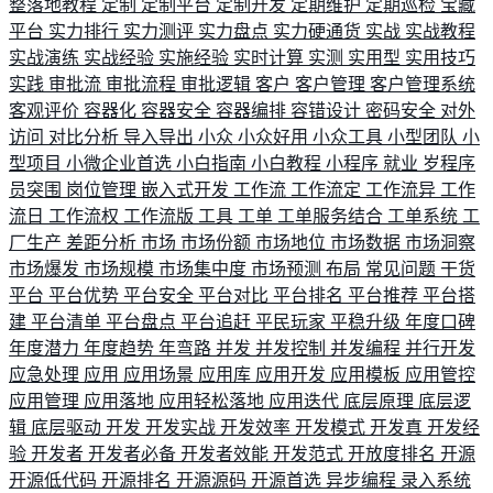
整落地教程
定制
定制平台
定制开发
定期维护
定期巡检
宝藏
平台
实力排行
实力测评
实力盘点
实力硬通货
实战
实战教程
实战演练
实战经验
实施经验
实时计算
实测
实用型
实用技巧
实践
审批流
审批流程
审批逻辑
客户
客户管理
客户管理系统
客观评价
容器化
容器安全
容器编排
容错设计
密码安全
对外
访问
对比分析
导入导出
小众
小众好用
小众工具
小型团队
小
型项目
小微企业首选
小白指南
小白教程
小程序
就业
岁程序
员突围
岗位管理
嵌入式开发
工作流
工作流定
工作流异
工作
流日
工作流权
工作流版
工具
工单
工单服务结合
工单系统
工
厂生产
差距分析
市场
市场份额
市场地位
市场数据
市场洞察
市场爆发
市场规模
市场集中度
市场预测
布局
常见问题
干货
平台
平台优势
平台安全
平台对比
平台排名
平台推荐
平台搭
建
平台清单
平台盘点
平台追赶
平民玩家
平稳升级
年度口碑
年度潜力
年度趋势
年弯路
并发
并发控制
并发编程
并行开发
应急处理
应用
应用场景
应用库
应用开发
应用模板
应用管控
应用管理
应用落地
应用轻松落地
应用迭代
底层原理
底层逻
辑
底层驱动
开发
开发实战
开发效率
开发模式
开发真
开发经
验
开发者
开发者必备
开发者效能
开发范式
开放度排名
开源
开源低代码
开源排名
开源源码
开源首选
异步编程
录入系统