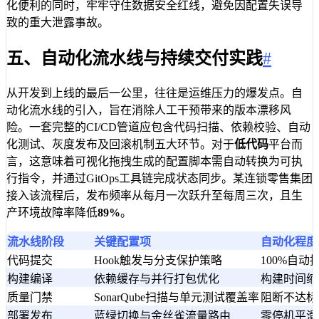
化便利的同时，牢牢守住数据安全红线，避免因配置失误导
致的重大泄露事故。
五、自动化流水线与持续交付实践
#
从开发到上线的最后一公里，往往是运维压力的爆发点。自
动化流水线的引入，旨在消除人工干预带来的版本漂移风
险。一套完整的CI/CD管道应包含代码扫描、依赖校验、自动
化测试、灰度发布及回滚机制五大环节。对于
低代码
平台而
言，这意味着可视化拖拽生成的配置脚本需自动转换为可执
行指令，并通过GitOps工具链完成状态同步。某连锁零售集团
接入该流程后，发布频率从每月一次跃升至每周三次，且生
产环境故障率降低
89%
。
流水线阶段
关键配置项
自动化程度
代码提交
Hook触发与分支保护策略
100%自动
构建编译
依赖缓存与并行打包优化
构建时间缩
质量门禁
SonarQube扫描与单元测试覆盖率
阻断不达标
部署发布
蓝绿切换与金丝雀流量路由
零停机平滑