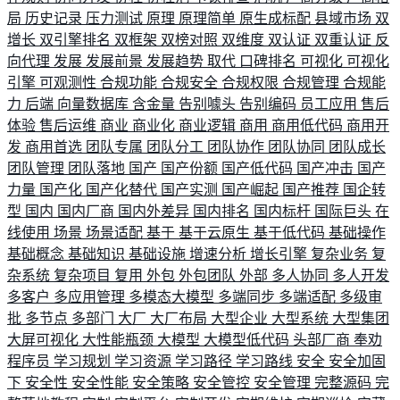
局
历史记录
压力测试
原理
原理简单
原生成标配
县域市场
双
增长
双引擎排名
双框架
双榜对照
双维度
双认证
双重认证
反
向代理
发展
发展前景
发展趋势
取代
口碑排名
可视化
可视化
引擎
可观测性
合规功能
合规安全
合规权限
合规管理
合规能
力
后端
向量数据库
含金量
告别噱头
告别编码
员工应用
售后
体验
售后运维
商业
商业化
商业逻辑
商用
商用低代码
商用开
发
商用首选
团队专属
团队分工
团队协作
团队协同
团队成长
团队管理
团队落地
国产
国产份额
国产低代码
国产冲击
国产
力量
国产化
国产化替代
国产实测
国产崛起
国产推荐
国企转
型
国内
国内厂商
国内外差异
国内排名
国内标杆
国际巨头
在
线使用
场景
场景适配
基于
基于云原生
基于低代码
基础操作
基础概念
基础知识
基础设施
增速分析
增长引擎
复杂业务
复
杂系统
复杂项目
复用
外包
外包团队
外部
多人协同
多人开发
多客户
多应用管理
多模态大模型
多端同步
多端适配
多级审
批
多节点
多部门
大厂
大厂布局
大型企业
大型系统
大型集团
大屏可视化
大性能瓶颈
大模型
大模型低代码
头部厂商
奉劝
程序员
学习规划
学习资源
学习路径
学习路线
安全
安全加固
下
安全性
安全性能
安全策略
安全管控
安全管理
完整源码
完