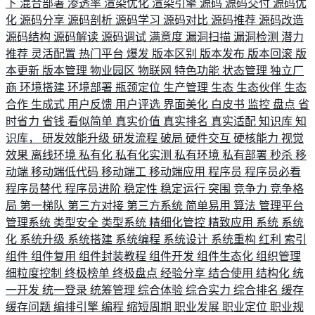
下
混合部署
渗透率
渲染优化
渲染引擎
源码
源码交付
源码优
化
源码分享
源码剖析
源码学习
源码对比
源码推荐
源码改造
源码结构
源码解读
源码调试
满意度
漏洞扫描
漏洞检测
潜力
推荐
灵活配置
热门平台
爆发
版本区别
版本发布
版本回滚
版
本更新
版本管理
物业园区
物联网
特色功能
状态管理
独立厂
商
环境搭建
环境部署
瓶颈定位
生产管理
生态
生态伙伴
生态
合作
生成式
用户反馈
用户评选
界面美化
白皮书
监控
盘点
省
时省力
省钱
看似简单
真实价值
真实排名
真实适配
知识库
知
识库，
研发效能升级
研发流程
破局
硬件交互
硬核能力
视觉
效果
离线环境
私有化
私有化实测
私有环境
私有部署
秒杀
移
动端
移动端低代码
移动端工
移动端应用
程序员
程序员必看
程序员替代
程序员进阶
稳定性
稳定运行
突围
竞争力
竞争格
局
第一梯队
第三方对接
第三方系统
简单易用
算法
管理平台
管理系统
类型安全
类型系统
精细化管控
精致应用
系统
系统
化
系统升级
系统搭建
系统编程
系统设计
系统重构
红利
索引
组件
组件复用
组件封装教程
组件开发
组件生态化
组织管理
细粒度控制
终极榜单
终极盘点
经验分享
结合使用
结构化
统
一开发
统一登录
统筹管理
综合体验
综合实力
综合排名
缓存
缓存问题
编排引擎
编程
缩短周期
职业发展
职业定位
职业规