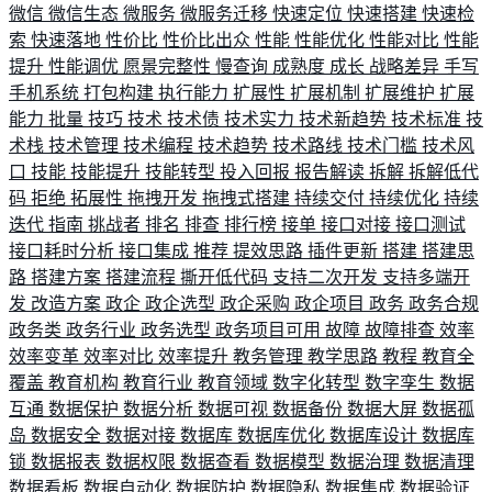
微信
微信生态
微服务
微服务迁移
快速定位
快速搭建
快速检
索
快速落地
性价比
性价比出众
性能
性能优化
性能对比
性能
提升
性能调优
愿景完整性
慢查询
成熟度
成长
战略差异
手写
手机系统
打包构建
执行能力
扩展性
扩展机制
扩展维护
扩展
能力
批量
技巧
技术
技术债
技术实力
技术新趋势
技术标准
技
术栈
技术管理
技术编程
技术趋势
技术路线
技术门槛
技术风
口
技能
技能提升
技能转型
投入回报
报告解读
拆解
拆解低代
码
拒绝
拓展性
拖拽开发
拖拽式搭建
持续交付
持续优化
持续
迭代
指南
挑战者
排名
排查
排行榜
接单
接口对接
接口测试
接口耗时分析
接口集成
推荐
提效思路
插件更新
搭建
搭建思
路
搭建方案
搭建流程
撕开低代码
支持二次开发
支持多端开
发
改造方案
政企
政企选型
政企采购
政企项目
政务
政务合规
政务类
政务行业
政务选型
政务项目可用
故障
故障排查
效率
效率变革
效率对比
效率提升
教务管理
教学思路
教程
教育全
覆盖
教育机构
教育行业
教育领域
数字化转型
数字孪生
数据
互通
数据保护
数据分析
数据可视
数据备份
数据大屏
数据孤
岛
数据安全
数据对接
数据库
数据库优化
数据库设计
数据库
锁
数据报表
数据权限
数据查看
数据模型
数据治理
数据清理
数据看板
数据自动化
数据防护
数据隐私
数据集成
数据验证