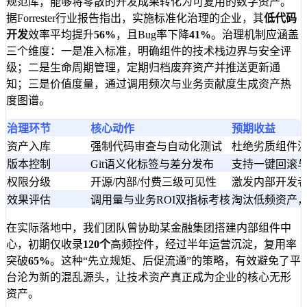
规范库，能够将零散的开发成果转化为可复用的数字资产。
据Forrester行业报告指出，实施标准化治理的企业，其
低代码
开发
效率平均提升
56%
，且Bug率下降
41%
。治理机制应涵盖
三个维度：一是准入标准，明确组件的技术栈边界与安全评
级；二是生命周期管理，定期归档废弃资产并推送更新通
知；三是价值度量，通过调用频次与业务贡献度生成资产热
度图谱。
治理环节
核心动作
预期收益
资产入库
强制代码审查与自动化测试
杜绝劣质组件
版本控制
Git语义化标签与差分发布
支持一键回滚
权限分级
开源/内部/付费三级可见性
激发内部开发
效果评估
调用量与业务ROI双指标考核
淘汰低频资产
在实际落地中，我们团队曾协助某金融集团搭建内部组件中
心，初期仅收录
120个
高频控件，经过半年运营沉淀，复用率
突破
65%
。这种“先立规矩、后促流通”的策略，有效避免了平
台沦为新的混乱源头，让技术资产真正成为企业的核心无形
资产。