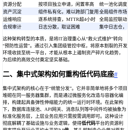
资源分配
按项目独立申请，闲置率高
统一池化调度，
资产沉淀
组件私有化，难以跨部门复用
全局组件市场，
运维响应
逐系统排查，MTTR超4小时
全局监控联动，
合规审计
日志分散，取证困难
集中日志仓，
这种架构转型的本质，是将IT治理重心从“救火式维护”转向
“预防性运营”。通过引入集团级管控中枢，将原本割裂的开发
环境收拢至统一平台，才能从根本上遏制资产碎片化趋势，
为后续的高效交付奠定坚实基础。
二、集中式架构如何重构低代码底座
#
集中式架构的核心在于“统管分发”。它并非简单地将多个项目
堆砌在同一服务器集群，而是通过微服务化改造与容器化编
排，构建起具备弹性伸缩能力的统一运行时环境。在此架构
下，数据库连接池、API网关、消息队列等中间件均被抽象为
标准化服务层，上层业务应用只需按需调用即可。这种设计
彻底解耦了基础设施与业务逻辑，使得
低代码
平台的资源利