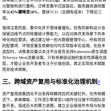
用率提升至行业平均水平的
2.1倍
。某头部制造企业曾对原有
分散架构进行重构，迁移至集中式底座后，服务器资源闲置
率从
45%
骤降至
18%
，整体TCO（总拥有成本）下降近三
成。
值得注意的是，集中化并不意味着僵化。优秀的架构设计会
保留边缘节点的轻量级计算能力，以应对高并发场景下的本
地化响应需求。通过建立统一的元数据管理中心，所有项目
的配置项、环境变量及依赖包均可实现版本化追溯。在技术
选型时，决策者应重点关注平台是否支持Kubernetes原生调度
与Service Mesh流量治理。只有将基础设施的复杂性屏蔽在底
层，才能让业务开发者专注于价值创造，真正实现技术赋能
而非技术绑架。
三、跨域资产复用与标准化治理机制
#
资产复用是集团化平台发挥规模效应的关键杠杆。在传统模
式下，表单模板、工作流引擎甚至UI组件往往被不同团队反
复开发，造成巨大的算力浪费。建立企业级组件市场与标准