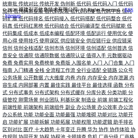
统审批
传统对比
传统开发
伪创新
低代码
低代码入门
低代码
©
2026
福建引迈信息技术有限公司. All Rights Reserved. /
RSS
加持
低代码商业版
低代码实现
低代码对接
低代码平台
低代
/
Sitemap
码扩展
低代码排名
低代码接入
低代码搭配
低代码整合
低代
码真
低代码红黑榜
低代码结合
低代码编译型
低代码赋能
低
代码集成
低成本
低成本编程
低配环境
低配运行
使用优化
使
用心得
使用技巧
使用误区
供应链安全
供应链行业
供应链采
信创
信创全栈适配
信创市场
信创环境
信创适配
信创首选
信
息安全
信通院
信通院数据
信通院认证
值得入手
元数据驱动
免费
免费实用
免费榜单
免费版
入围名单
入门
入门合集
入门
指南
入门精通
全栈
全流程工作流
全行业适配
全链路
公众号
公务场景
公开数据
六大维度
内卷
内存
内存安全
内存泄漏
内
容生成
内网部署
内置
最佳实践
最佳平台
最佳选择
函数
分布
式
分布式事务
分布式架构
分布式缓存
分库分表
分类功能
分
级管控
刚需场景
创业团队
利基玩家
制造业
前端
前端工程化
前端性能
前端架构
前端组件
副业
办公场景
办公效率
办公流
办公系统
功能
功能全面
功能最强
功能堆砌
功能对比
功能开
启
功能扩展
功能拆解
功能拓展
功能权限
功能逻辑
助手排名
区别对比
医疗
十大趋势
十年变迁
升腾
华为
协作
协作体验
协
作规则
协同开发
协程
协程池
卡顿排查
危机
厂商分级
厂商格