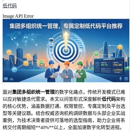
低代码
Image API Error
面对
集团多组织统一管理
的数字化痛点，传统开发模式已难
以应对敏捷迭代需求。本文以问答形式深度解析
低代码
架构
的核心优势，涵盖数据打通、权限管控、专属定制及平台选
型等关键议题。结合权威咨询机构调研数据与头部企业实战
案例，为技术决策者提供可落地的选型指南，助力企业将系
统交付周期缩短**40%**以上，全面加速数字化转型进程。