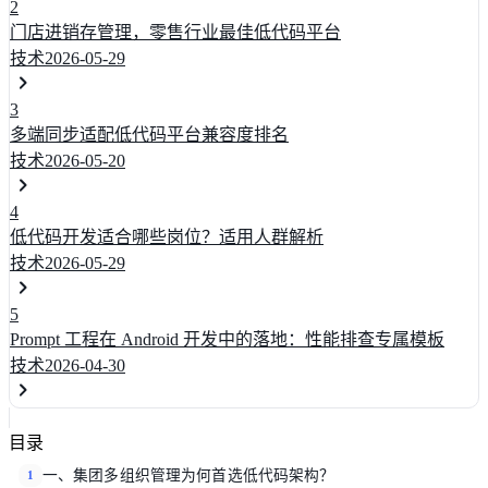
2
门店进销存管理，零售行业最佳低代码平台
技术
2026-05-29
3
多端同步适配低代码平台兼容度排名
技术
2026-05-20
4
低代码开发适合哪些岗位？适用人群解析
技术
2026-05-29
5
Prompt 工程在 Android 开发中的落地：性能排查专属模板
技术
2026-04-30
目录
一、集团多组织管理为何首选低代码架构？
1