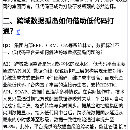
同的集团而言，低代码已成为打破研发瓶颈的必然选择。
二、跨域数据孤岛如何借助低代码打
通？
#
Q2：
集团内部ERP、CRM、OA等系统林立，数据标准不
一，低代码平台是如何解决跨域数据孤岛问题的？
A2：
跨域数据整合是集团数字化的深水区，低代码平台主要
通过“API网关+数据总线+逻辑编排”三层架构实现无缝对接。
传统集成方式依赖中间件硬编码，维护成本极高；而现代企
业级低代码平台内置了丰富的连接器生态，支持RESTful
API、SOAP、数据库直连等多种协议。在实际操作中，技术
人员只需通过拖拽方式配置数据源映射关系，平台即可自动
完成字段清洗、格式转换与实时同步。据某金融控股集团的
实测数据显示，接入低代码中台后，跨系统数据同步延迟从
原来的
小时级降至秒级
，数据一致性校验通过率提升至
99.8%
。此外，平台提供的数据血缘追踪功能，能让管理者清