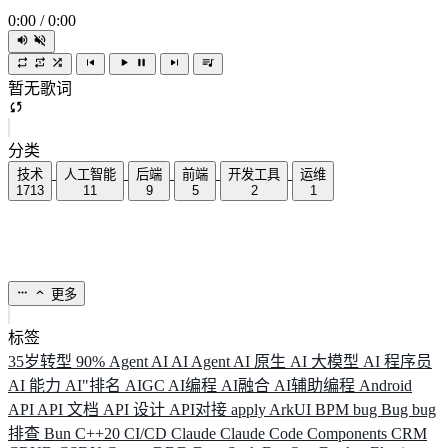
0:00
/
0:00
暂无歌词
分类
技术
人工智能
后端
前端
开发工具
运维
1713
11
9
5
2
1
更多
标签
35岁转型
90%
Agent
AI
AI Agent
AI 原生
AI 大模型
AI 程序员
AI 能力
AI"排名
AIGC
AI编程
AI融合
AI辅助编程
Android
API
API 文档
API 设计
API对接
apply
ArkUI
BPM
bug
Bug
bug
排查
Bun
C++20
CI/CD
Claude
Claude Code
Components
CRM