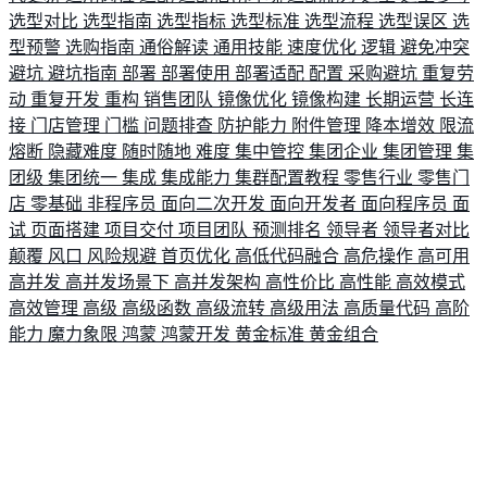
选型对比
选型指南
选型指标
选型标准
选型流程
选型误区
选
型预警
选购指南
通俗解读
通用技能
速度优化
逻辑
避免冲突
避坑
避坑指南
部署
部署使用
部署适配
配置
采购避坑
重复劳
动
重复开发
重构
销售团队
镜像优化
镜像构建
长期运营
长连
接
门店管理
门槛
问题排查
防护能力
附件管理
降本增效
限流
熔断
隐藏难度
随时随地
难度
集中管控
集团企业
集团管理
集
团级
集团统一
集成
集成能力
集群配置教程
零售行业
零售门
店
零基础
非程序员
面向二次开发
面向开发者
面向程序员
面
试
页面搭建
项目交付
项目团队
预测排名
领导者
领导者对比
颠覆
风口
风险规避
首页优化
高低代码融合
高危操作
高可用
高并发
高并发场景下
高并发架构
高性价比
高性能
高效模式
高效管理
高级
高级函数
高级流转
高级用法
高质量代码
高阶
能力
魔力象限
鸿蒙
鸿蒙开发
黄金标准
黄金组合