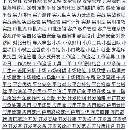
下
安全性
安全性能
安全策略
安全管控
安全管理
完整源码
完
整落地教程
定制
定制平台
定制开发
定期维护
定期巡检
宝藏
平台
实力排行
实力测评
实力盘点
实力硬通货
实战
实战教程
实战演练
实战经验
实施经验
实时计算
实测
实用型
实用技巧
实践
审批流
审批流程
审批逻辑
客户
客户管理
客户管理系统
客观评价
容器化
容器安全
容器编排
容错设计
密码安全
对外
访问
对比分析
导入导出
小众
小众好用
小众工具
小型团队
小
型项目
小微企业首选
小白指南
小白教程
小程序
就业
岁程序
员突围
岗位管理
嵌入式开发
工作流
工作流定
工作流异
工作
流日
工作流权
工作流版
工具
工单
工单服务结合
工单系统
工
厂生产
差距分析
市场
市场份额
市场地位
市场数据
市场洞察
市场爆发
市场规模
市场集中度
市场预测
布局
常见问题
干货
平台
平台优势
平台安全
平台对比
平台排名
平台推荐
平台搭
建
平台清单
平台盘点
平台追赶
平民玩家
平稳升级
年度口碑
年度潜力
年度趋势
年弯路
并发
并发控制
并发编程
并行开发
应急处理
应用
应用场景
应用库
应用开发
应用模板
应用管控
应用管理
应用落地
应用轻松落地
应用迭代
底层原理
底层逻
辑
底层驱动
开发
开发实战
开发效率
开发模式
开发真
开发经
验
开发者
开发者必备
开发者效能
开发范式
开放度排名
开源