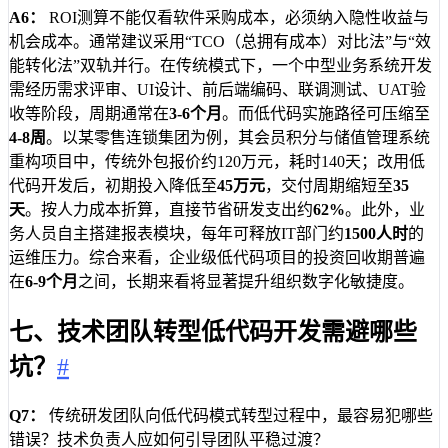
A6：
ROI测算不能仅看软件采购成本，必须纳入隐性收益与
机会成本。通常建议采用“TCO（总拥有成本）对比法”与“效
能转化法”双轨并行。在传统模式下，一个中型业务系统开发
需经历需求评审、UI设计、前后端编码、联调测试、UAT验
收等阶段，周期通常在
3-6个月
。而低代码实施路径可压缩至
4-8周
。以某零售连锁集团为例，其会员积分与储值管理系统
重构项目中，传统外包报价约120万元，耗时140天；改用低
代码开发后，初期投入降低至
45万元
，交付周期缩短至
35
天
。按人力成本折算，直接节省研发支出约
62%
。此外，业
务人员自主搭建报表模块，每年可释放IT部门约
1500人时
的
运维压力。综合来看，企业级低代码项目的投资回收期普遍
在
6-9个月
之间，长期来看将显著提升组织数字化敏捷度。
七、技术团队转型低代码开发需避哪些
坑？
#
Q7：
传统研发团队向低代码模式转型过程中，最容易犯哪些
错误？技术负责人应如何引导团队平稳过渡？