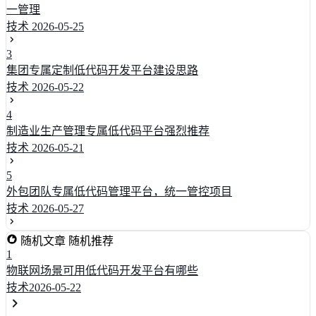
一管理
技术
2026-05-25
3
集团专属定制低代码开发平台建设思路
技术
2026-05-22
4
制造业生产管理专属低代码平台强烈推荐
技术
2026-05-21
5
外包团队专属低代码管理平台，统一管控项目
技术
2026-05-27
随机文章
随机推荐
1
物联网场景可用低代码开发平台有哪些
技术
2026-05-22