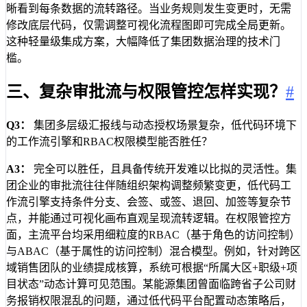
晰看到每条数据的流转路径。当业务规则发生变更时，无需
修改底层代码，仅需调整可视化流程图即可完成全局更新。
这种轻量级集成方案，大幅降低了集团数据治理的技术门
槛。
三、复杂审批流与权限管控怎样实现？
#
Q3：
集团多层级汇报线与动态授权场景复杂，低代码环境下
的工作流引擎和RBAC权限模型能否胜任？
A3：
完全可以胜任，且具备传统开发难以比拟的灵活性。集
团企业的审批流往往伴随组织架构调整频繁变更，低代码工
作流引擎支持条件分支、会签、或签、退回、加签等复杂节
点，并能通过可视化画布直观呈现流转逻辑。在权限管控方
面，主流平台均采用细粒度的RBAC（基于角色的访问控制）
与ABAC（基于属性的访问控制）混合模型。例如，针对跨区
域销售团队的业绩提成核算，系统可根据“所属大区+职级+项
目状态”动态计算可见范围。某能源集团曾面临跨省子公司财
务报销权限混乱的问题，通过低代码平台配置动态策略后，