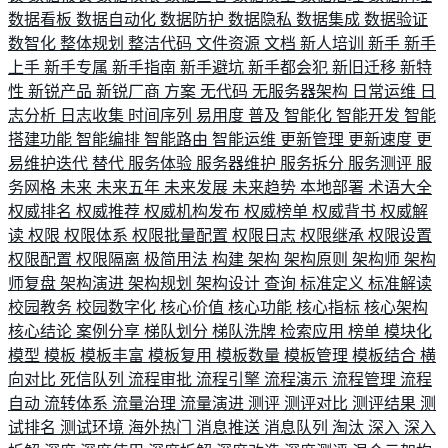
数据看板
数据自动化
数据防护
数据隐私
数据集成
数据验证
数智化
整体规划
整洁代码
文件资源
文档
新人培训
新手
新手
上手
新手专属
新手指南
新手避坑
新手都会犯
新旧迁移
新特
性
新锐产品
新锐厂商
方案
无代码
无服务器架构
日常运维
日
志分析
日志收集
时间序列
易用度
普及
智能化
智能开发
智能
搭建功能
智能编排
智能路由
智能运维
更新管理
更新速度
更
易维护迭代
替代
服务体验
服务器维护
服务拆分
服务测评
服
务网格
未来
未来五年
未来发展
未来趋势
本地部署
术语大全
权威排名
权威推荐
权威机构发布
权威榜单
权威背书
权威解
读
权限
权限体系
权限批量配置
权限日志
权限继承
权限设置
权限配置
权限隔离
极简用法
构建
架构
架构原则
架构师
架构
师复盘
架构演进
架构规划
架构设计
查询
标准定义
标准解读
校园教务
校园数字化
核心价值
核心功能
核心指标
核心架构
核心结论
案例分享
梯队划分
梯队洗牌
检索应用
榜单
模块化
模型
模板
模板丰富
模板复用
模板数量
模板管理
模板结合
横
向对比
死信队列
流程审批
流程引擎
流程演示
流程管理
流程
自动
流转体系
流量治理
流量演进
测评
测评对比
测评结果
测
试排名
测试环境
海外热门
消息推送
消息队列
淘汰
深入
深入