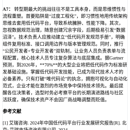
A7：
转型期最大的挑战往往不是工具本身，而是思维惯性与
流程重塑。首要陷阱是“过度工程化”，即习惯性地用传统架构
思维去套用低代码平台，导致系统臃肿、性能下降。其次，
忽视数据规范治理，随意创建冗余字段，后期极易引发“数据
沼泽”。技术负责人应推动建立“低代码开发规范手册”，明确
组件复用标准、接口调用边界与版本管理规范。同时，推行
“公民开发者+专业开发者”双轨制，让业务人员负责表单与流
程配置，核心技术人员专注复杂算法与底层集成。据Gartner
预测，到2026年，**70%**的大型企业将把低代码作为标准研
发基础设施。掌握低代码开发技能，已成为现代技术人才的
必备素养。只有打破“唯代码论”的执念，拥抱可视化与自动化
范式，企业才能在激烈的市场竞争中保持技术领先。最后提
醒各位决策者，选型时务必考察平台的长期演进路线与社区
活跃度，确保技术资产不会因厂商战略调整而贬值。
参考文献
[1] 艾瑞咨询. 2024年中国低代码平台行业发展研究报告[R]. 北
京: 艾瑞市场咨询有限公司, 2024.