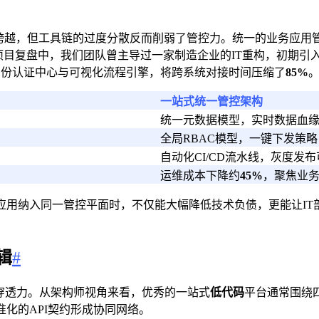
的跨越，但工具链的过度分散反而削弱了管控力。统一的业务应用管理
实际项目复盘中，我们团队曾主导过一家制造企业的IT重构，初期
身份认证中心与可视化流程引擎，将跨系统对接时间压缩了
85%
一站式统一管控架构
统一元数据模型，实时数据血
全局RBAC模型，一键下发策略
自动化CI/CD流水线，灰度发
运维成本下降约
45%
，聚焦业
用纳入同一管控平面时，不仅能大幅降低技术负债，更能让IT部
辑
#
穿透力。从架构师视角来看，优秀的一站式
低代码
平台通常围绕
化的API契约形成协同网络。