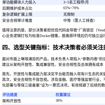
单功能模块人力投入
3~5名工程师/月
65%~70%
后期维护成本占比
复杂逻辑扩展上限
无限制
安全合规审计难度
中等（需人工排查）
值得注意的是，部分决策者担忧低代码会导致“厂商锁定（Vend
心业务逻辑打包为标准Docker镜像，脱离原环境后仍可独
四、选型关键指标：技术决策者必须关注
面对市面上琳琅满目的产品，技术负责人常陷入“参数内卷”的误
建议从架构开放性、集成兼容性、安全合规性及总体拥有成本（
首先，开放性与集成能力是决定平台能否融入现有IT生态的关
其次，安全合规性不容忽视。涉及金融、医疗等强监管行业，平台
化部署与等保三级备案”设为一票否决项，有效规避了后续的
评估维度
权重建议
30%
架构开放性