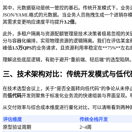
其中，元数据驱动是统一管控的基石。传统开发模式下，业务逻辑
JSON/YAML格式的元数据。当业务人员拖拽生成一个进销
其需求变更响应速度平均提升
3.2倍
。
此外，多租户隔离与资源配额管理是技术决策者极易忽视的关
分与容器化编排，实现物理资源的逻辑隔离。我们在评估某金
峰值
1.5万QPS
的业务请求，且资源利用率稳定在**75%**左
理解这些底层逻辑，有助于避开“重前端、轻后端”的选型陷
三、技术架构对比：传统开发模式与低代
在技术选型会议上，关于“是否全面转向低代码”的争论从未
而
低代码
开发则聚焦于标准化业务流的快速组装与界面呈现。
从交付效率与综合成本维度进行量化对比，可以清晰看到两种
评估维度
传统全栈开发
原型验证周期
2~4周