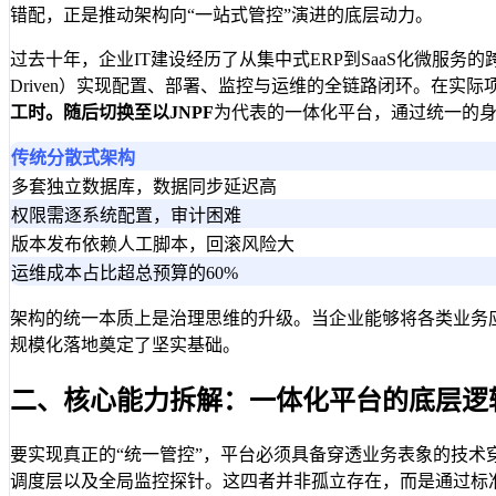
错配，正是推动架构向“一站式管控”演进的底层动力。
过去十年，企业IT建设经历了从集中式ERP到SaaS化微服务
Driven）实现配置、部署、监控与运维的全链路闭环。在
工时。随后切换至以
JNPF
为代表的一体化平台，通过统一的
传统分散式架构
多套独立数据库，数据同步延迟高
权限需逐系统配置，审计困难
版本发布依赖人工脚本，回滚风险大
运维成本占比超总预算的60%
架构的统一本质上是治理思维的升级。当企业能够将各类业务应
规模化落地奠定了坚实基础。
二、核心能力拆解：一体化平台的底层逻
要实现真正的“统一管控”，平台必须具备穿透业务表象的技术
调度层以及全局监控探针。这四者并非孤立存在，而是通过标准