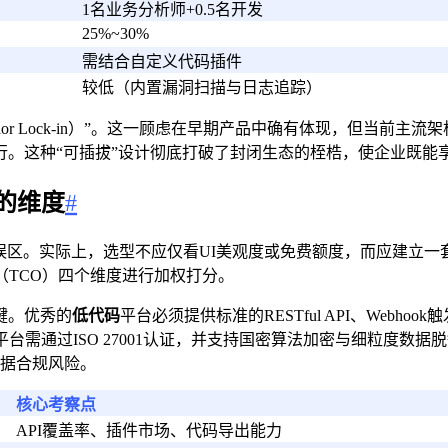
1名业务分析师+0.5名开发
25%~30%
需结合自定义代码插件
较低（内置漏洞扫描与日志追踪）
or Lock-in）”。这一顾虑在早期产品中确有体现，但当前
立运行。这种“可插拔”设计彻底打破了封闭生态的桎梏，使企业既
的维度
#
区。实际上，选型不应仅看UI美观度或免费额度，而应建立一套覆盖
TCO）四个维度进行加权打分。
键。优秀的
低代码
平台必须提供标准的RESTful API、Webho
需通过ISO 27001认证，并支持国密算法加密与细粒度数
数据合规风险。
核心考察点
API覆盖率、插件市场、代码导出能力