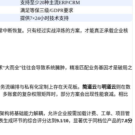
支持至少20种主流ERP/CRM
满足等保三级/GDPR要求
提供7×24小时技术支持
常中断恢复。只有经过实战淬炼的方案，才能真正承载企业核
“大而全”往往会导致系统臃肿，精准匹配业务基因才是破局之
业务流编排与私有化定制上存在天花板。
简道云
与
明道云
则在数
、多账套的复杂权限矩阵时，部分方案会出现性能衰减。相比
核架构将基础能力解耦，允许企业按需加载计费、工单、项目管
报表生成环节的综合评分达到
9.1/10
，显著优于同档位产品的
7.8分