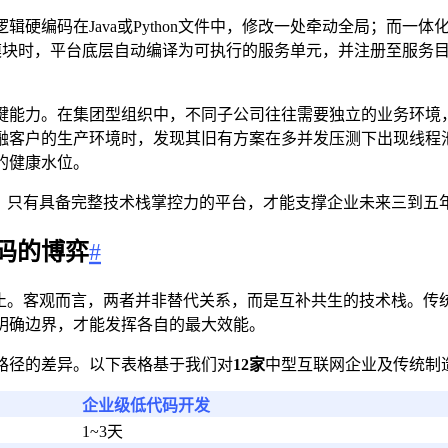
硬编码在Java或Python文件中，修改一处牵动全局；而一
存模块时，平台底层自动编译为可执行的服务单元，并注册至服务
键能力。在集团型组织中，不同子公司往往需要独立的业务环境，
融客户的生产环境时，发现其旧有方案在多并发压测下出现线程
右的健康水位。
阱。只有具备完整技术栈掌控力的平台，才能支撑企业未来三到五
码的博弈
#
停止。客观而言，两者并非替代关系，而是互补共生的技术栈。传
明确边界，才能发挥各自的最大效能。
路径的差异。以下表格基于我们对
12家
中型互联网企业及传统制
企业级低代码开发
1~3天