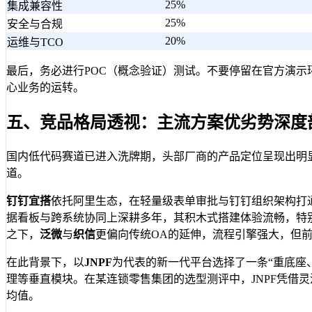
25%
集成兼容性
25%
安全与合规
20%
运维与TCO
最后，务必进行POC（概念验证）测试。不要停留在官方演
心业务的运转。
五、竞品格局透视：主流方案优劣势深度
国内低代码赛道已进入洗牌期，头部厂商的产品定位呈现出明
道。
钉钉宜搭
依托阿里生态，在轻量级表单审批与钉钉组织架构打
据看板与跨系统协同上深耕多年，其积木式搭建体验流畅，特
之下，
泛微
与
织信
更偏向传统OA的延伸，流程引擎强大，但
在此背景下，以
JNPF
为代表的新一代平台选择了一条“重底座
理等垂直模块。在某连锁零售集团的选型测评中，JNPF凭借灵
均值。