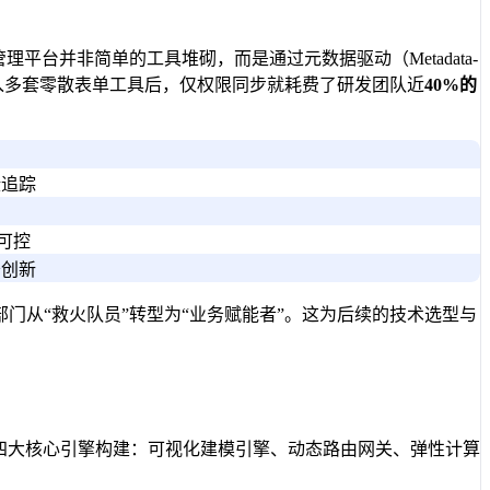
平台并非简单的工具堆砌，而是通过元数据驱动（Metadata-
引入多套零散表单工具后，仅权限同步就耗费了研发团队近
40%
的
。
缘追踪
布可控
务创新
门从“救火队员”转型为“业务赋能者”。这为后续的技术选型与
四大核心引擎构建：可视化建模引擎、动态路由网关、弹性计算