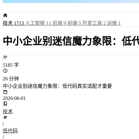
技术
1713
人工智能
11
后端
9
前端
5
开发工具
2
运维
1
中小企业别迷信魔力象限：低
5185 字
26 分钟
中小企业别迷信魔力象限：低代码真实适配才重要
2026-06-01
技术
/
低代码
/