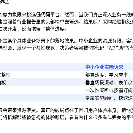
境
#
的魔力象限来挑选
低代码
平台。然而，当我们真正深入业务一线
也是照着行业报告里的头部榜单去筛选。结果呢？采购经理抱怨系
二次开发，反而拖慢了整体进度。
不是某个具体业务场景下的落地效果。
中小企业
的资源有限，容
型会，发现一个共性现象：决策者容易被“零代码”“AI辅助”
中小企业实际诉求
完整性
部署速度、学习成本、
模板
垂直场景深耕、表单/
一次性买断或按需订阅
专属实施顾问、快速迭
会带来资源浪费。真正的破局点在于回归用户体验本身，把“能
们将拆解那些被忽视的体验断层，看看为什么很多看似完美的平