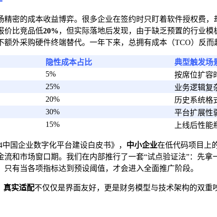
场精密的成本收益博弈。很多企业在签约时只盯着软件授权费，
报价比竞品低
20%
，但实际落地后发现，由于缺乏预置的行业模
不额外采购硬件终端替代。一年下来，总拥有成本（TCO）反而
隐性成本占比
典型触发场
5%
按席位扩容
25%
业务逻辑复
20%
历史系统格
30%
平台扩展性
15%
上线后性能
24中国企业数字化平台建设白皮书》，
中小企业
在低代码项目上
金流和市场窗口期。我们在内部推行了一套“试点验证法”：先拿
。只有当各项指标达到预设阈值，才会进入全面推广阶段。
。
真实适配
不仅仅是界面友好，更是财务模型与技术架构的双重