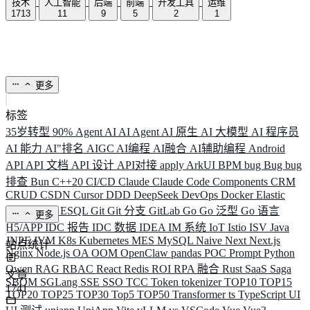
技术
人工智能
后端
前端
开发工具
运维
1713
11
9
5
2
1
更多
标签
35岁转型
90%
Agent
AI
AI Agent
AI 原生
AI 大模型
AI 程序员
AI 能力
AI"排名
AIGC
AI编程
AI融合
AI辅助编程
Android
API
API 文档
API 设计
API对接
apply
ArkUI
BPM
bug
Bug
bug
排查
Bun
C++20
CI/CD
Claude
Claude Code
Components
CRM
CRUD
CSDN
Cursor
DDD
DeepSeek
DevOps
Docker
Elastic
ELK
Elysia
ESQL
Git
Git 分支
GitLab
Go
Go 泛型
Go 语言
更多
H5/APP
IDC 报告
IDC 数据
IDEA
IM 系统
IoT
Istio
ISV
Java
JNPF
JVM
K8s
Kubernetes
MES
MySQL
Naive
Next
Next.js
站点统计
Nginx
Node.js
OA
OOM
OpenClaw
pandas
POC
Prompt
Python
Qwen
RAG
RBAC
React
Redis
ROI
RPA 融合
Rust
SaaS
Saga
文章
SBOM
SGLang
SSE
SSO
TCC
Token
tokenizer
TOP10
TOP15
1741
TOP20
TOP25
TOP30
Top5
TOP50
Transformer
ts
TypeScript
UI