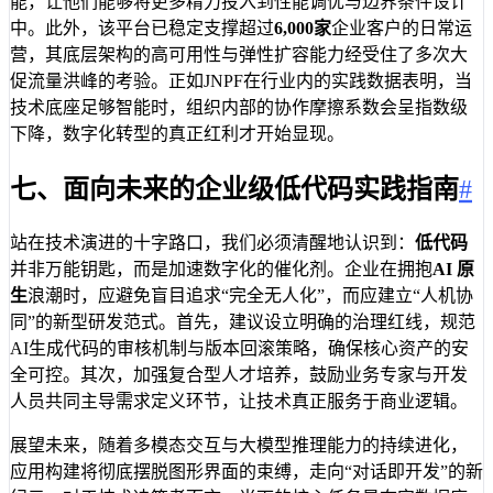
能，让他们能够将更多精力投入到性能调优与边界条件设计
中。此外，该平台已稳定支撑超过
6,000家
企业客户的日常运
营，其底层架构的高可用性与弹性扩容能力经受住了多次大
促流量洪峰的考验。正如JNPF在行业内的实践数据表明，当
技术底座足够智能时，组织内部的协作摩擦系数会呈指数级
下降，数字化转型的真正红利才开始显现。
七、面向未来的企业级低代码实践指南
#
站在技术演进的十字路口，我们必须清醒地认识到：
低代码
并非万能钥匙，而是加速数字化的催化剂。企业在拥抱
AI 原
生
浪潮时，应避免盲目追求“完全无人化”，而应建立“人机协
同”的新型研发范式。首先，建议设立明确的治理红线，规范
AI生成代码的审核机制与版本回滚策略，确保核心资产的安
全可控。其次，加强复合型人才培养，鼓励业务专家与开发
人员共同主导需求定义环节，让技术真正服务于商业逻辑。
展望未来，随着多模态交互与大模型推理能力的持续进化，
应用构建将彻底摆脱图形界面的束缚，走向“对话即开发”的新