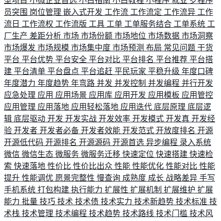
型项目
小微企业首选
小白指南
小白教程
小程序
就业
岁程序
员突围
岗位管理
嵌入式开发
工作流
工作流定
工作流异
工作
流日
工作流权
工作流版
工具
工单
工单服务结合
工单系统
工
厂生产
差距分析
市场
市场份额
市场地位
市场数据
市场洞察
市场爆发
市场规模
市场集中度
市场预测
布局
常见问题
干货
平台
平台优势
平台安全
平台对比
平台排名
平台推荐
平台搭
建
平台清单
平台盘点
平台追赶
平民玩家
平稳升级
年度口碑
年度潜力
年度趋势
年弯路
并发
并发控制
并发编程
并行开发
应急处理
应用
应用场景
应用库
应用开发
应用模板
应用管控
应用管理
应用落地
应用轻松落地
应用迭代
底层原理
底层逻
辑
底层驱动
开发
开发实战
开发效率
开发模式
开发真
开发经
验
开发者
开发者必备
开发者效能
开发范式
开放度排名
开源
开源低代码
开源排名
开源源码
开源首选
异步编程
录入系统
微信
微信生态
微服务
微服务迁移
快速定位
快速搭建
快速检
索
快速落地
性价比
性价比出众
性能
性能优化
性能对比
性能
提升
性能调优
愿景完整性
慢查询
成熟度
成长
战略差异
手写
手机系统
打包构建
执行能力
扩展性
扩展机制
扩展维护
扩展
能力
批量
技巧
技术
技术债
技术实力
技术新趋势
技术标准
技
术栈
技术管理
技术编程
技术趋势
技术路线
技术门槛
技术风