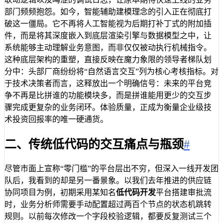
部门频频抱怨。如今，智能辅助建模理念的引入正在彻底打
破这一僵局。它不再将人工智能视为后期打补丁式的附加插
件，而是将其深度嵌入到底层渲染引擎与数据模型之中，让
系统能够主动理解业务意图，而非仅仅被动执行机械指令。
这种底层架构的重塑，直接反映在魔力象限的领导者梯队划
分中：头部厂商纷纷将“自然语言交互”列为核心考核指标。对
于技术决策者而言，这释放出一个明确信号：未来的平台竞
争不再是比拼谁的功能模块多，而是拼谁能用更少的交互步
骤完成更复杂的业务闭环。体验质量，正成为衡量企业级技
术投资回报率的唯一硬通货。
二、传统低代码的交互痛点与瓶颈
#
尽管市面上宣称“零门槛”的平台层出不穷，但深入一线开发团
队后，我看到的却是另一番景象。以我们去年推进的供应链
协同项目为例，初期采用某知名
低代码开发
平台搭建审批流
时，业务分析师需要手动配置超过两百个节点的状态机跳转
规则。以前每次修改一个字段校验逻辑，都要反复测试三个