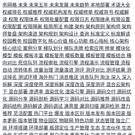
务网格
未来
未来五年
未来发展
未来趋势
本地部署
术语大全
权威排名
权威推荐
权威机构发布
权威榜单
权威背书
权威解
读
权限
权限体系
权限批量配置
权限日志
权限继承
权限设置
权限配置
权限隔离
极简用法
构建
架构
架构原则
架构师
架构
师复盘
架构演进
架构规划
架构设计
查询
标准定义
标准解读
校园教务
校园数字化
核心价值
核心功能
核心指标
核心架构
核心结论
案例分享
梯队划分
梯队洗牌
检索应用
榜单
模块化
模型
模板
模板丰富
模板复用
模板数量
模板管理
模板结合
横
向对比
死信队列
流程审批
流程引擎
流程演示
流程管理
流程
自动
流转体系
流量治理
流量演进
测评
测评对比
测评结果
测
试排名
测试环境
海外热门
消息推送
消息队列
淘汰
深入
深入
拆解
深度
深度使用
深度拆解
深度改造
深度测评
混合云架构
下
混合部署
渗透率
渲染优化
渲染引擎
源码
源码交付
源码优
化
源码分享
源码剖析
源码学习
源码对比
源码推荐
源码改造
源码结构
源码解读
源码调试
满意度
漏洞扫描
漏洞检测
潜力
推荐
灵活配置
热门平台
爆发
版本区别
版本发布
版本回滚
版
本更新
版本管理
物业园区
物联网
特色功能
状态管理
独立厂
商
环境搭建
环境部署
瓶颈定位
生产管理
生态
生态伙伴
生态