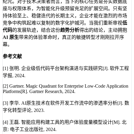
纪元。对于技术决策者而言，当下的核心任务是夯实数据底
座与权限体系，为智能化升级预留充足的扩展空间。只有坚
持体验至上、稳健迭代的长期主义，企业才能在激烈的市场
竞争中构筑起难以复制的数字化护城河。当我们重新审视
低
代码
的发展轨迹，结合这份
趋势分析
得出的结论，主动拥抱
AI 原生
带来的体验革命时，真正的敏捷转型才刚刚拉开序
幕。
参考文献
[1] 张明. 企业级低代码平台架构演进与实践研究[J]. 软件工程
学报, 2024.
[2] Gartner. Magic Quadrant for Enterprise Low-Code Application
Platforms[R]. Gartner Research, 2024.
[3] 李华. AI原生技术在软件开发工作流中的渗透率分析[J]. 数
字化转型评论, 2023.
[4] 王磊. 智能应用构建工具的用户体验度量模型设计[M]. 北
京: 电子工业出版社, 2024.