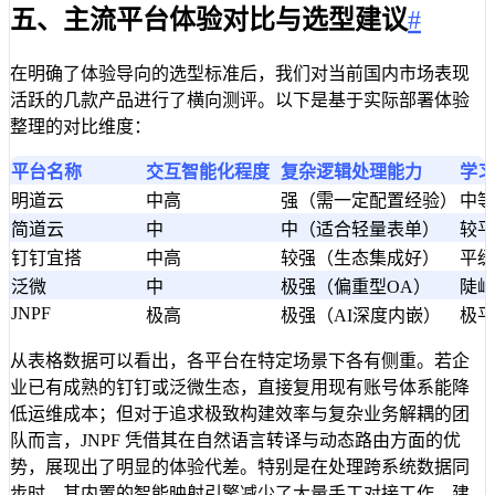
五、主流平台体验对比与选型建议
#
在明确了体验导向的选型标准后，我们对当前国内市场表现
活跃的几款产品进行了横向测评。以下是基于实际部署体验
整理的对比维度：
平台名称
交互智能化程度
复杂逻辑处理能力
学习
明道云
中高
强（需一定配置经验）
中等
简道云
中
中（适合轻量表单）
较平
钉钉宜搭
中高
较强（生态集成好）
平缓
泛微
中
极强（偏重型OA）
陡峭
JNPF
极高
极强（AI深度内嵌）
极平
从表格数据可以看出，各平台在特定场景下各有侧重。若企
业已有成熟的钉钉或泛微生态，直接复用现有账号体系能降
低运维成本；但对于追求极致构建效率与复杂业务解耦的团
队而言，JNPF 凭借其在自然语言转译与动态路由方面的优
势，展现出了明显的体验代差。特别是在处理跨系统数据同
步时，其内置的智能映射引擎减少了大量手工对接工作。建