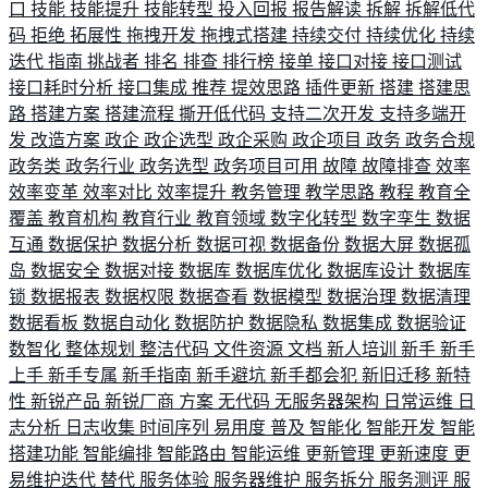
口
技能
技能提升
技能转型
投入回报
报告解读
拆解
拆解低代
码
拒绝
拓展性
拖拽开发
拖拽式搭建
持续交付
持续优化
持续
迭代
指南
挑战者
排名
排查
排行榜
接单
接口对接
接口测试
接口耗时分析
接口集成
推荐
提效思路
插件更新
搭建
搭建思
路
搭建方案
搭建流程
撕开低代码
支持二次开发
支持多端开
发
改造方案
政企
政企选型
政企采购
政企项目
政务
政务合规
政务类
政务行业
政务选型
政务项目可用
故障
故障排查
效率
效率变革
效率对比
效率提升
教务管理
教学思路
教程
教育全
覆盖
教育机构
教育行业
教育领域
数字化转型
数字孪生
数据
互通
数据保护
数据分析
数据可视
数据备份
数据大屏
数据孤
岛
数据安全
数据对接
数据库
数据库优化
数据库设计
数据库
锁
数据报表
数据权限
数据查看
数据模型
数据治理
数据清理
数据看板
数据自动化
数据防护
数据隐私
数据集成
数据验证
数智化
整体规划
整洁代码
文件资源
文档
新人培训
新手
新手
上手
新手专属
新手指南
新手避坑
新手都会犯
新旧迁移
新特
性
新锐产品
新锐厂商
方案
无代码
无服务器架构
日常运维
日
志分析
日志收集
时间序列
易用度
普及
智能化
智能开发
智能
搭建功能
智能编排
智能路由
智能运维
更新管理
更新速度
更
易维护迭代
替代
服务体验
服务器维护
服务拆分
服务测评
服