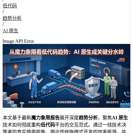
低代码
/
趋势分析
/
AI 原生
Image API Error
本文基于最新
魔力象限报告
展开深度
趋势分析
，聚焦
AI 原生
技术如何彻底重构
低代码
平台的交互范式。通过一线技术决
策者的真实使用视角，揭示传统拖拽式开发的效率瓶颈，并