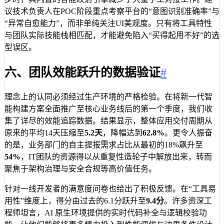
议技术负责人在POC阶段重点考察平台的“意图识别准确率”与
“异常自愈能力”，而非单纯关注UI美观度。只有将工具特性
与团队实际技能栈相匹配，才能避免陷入“买得起用不好”的选
型误区。
六、团队效能跃升的数据验证
#
理念上的认同必须经过生产环境的严格检验。在将新一代智
能构建方案全面推广至核心业务线后的第一个季度，我们收
集了详尽的效能追踪数据。结果显示，整体应用交付周期从
原来的平均14天压缩至
5.2天
，降幅达到
62.8%
。更令人振奋
的是，业务部门的自主提报需求占比从最初的18%飙升至
54%
，IT团队的资源得以从重复性造轮子中解放出来，转而
聚焦于架构治理与安全合规等高价值任务。
针对一线开发者的满意度问卷也给出了积极反馈。在“工具易
用性”维度上，得分由过去的6.1分跃升至
9.4分
。许多资深工
程师坦言，AI 原生环境提供的实时代码补全与逻辑校验功