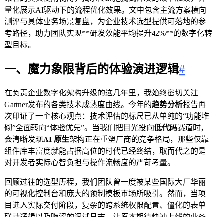
量化展示AI驱动下的流程优化效果。文中包含主流方案横向
测评与具体业务场景复盘，为企业技术选型提供可落地的参
考路径，助力团队实现**研发效能平均提升42%**的数字化转
型目标。
一、魔力象限背后的体验演进逻辑
#
在负责企业数字化架构升级的这几年里，我始终密切关注
Gartner发布的各类技术成熟度曲线。今年的
趋势分析
报告再
次印证了一个核心观点：技术评估的标尺已从单纯的“功能堆
砌”全面转向“体验优先”。当我们把目光投向
低代码
赛道时，
会清晰发现
AI 原生
架构正在重塑厂商的竞争格局，那些仅靠
组件库丰富度就能占据高位的时代已经终结，取而代之的是
对开发者实际心智负担与操作流畅度的严苛考量。
回顾过往的选型历程，我们团队曾一度被某些国际大厂华丽
的可视化控制台和庞大的预制模板市场所吸引。然而，当项
目进入实际交付阶段，复杂的跨系统权限配置、僵化的表单
联动逻辑以及晦涩的调试日志，让原本期待快速上线的业务