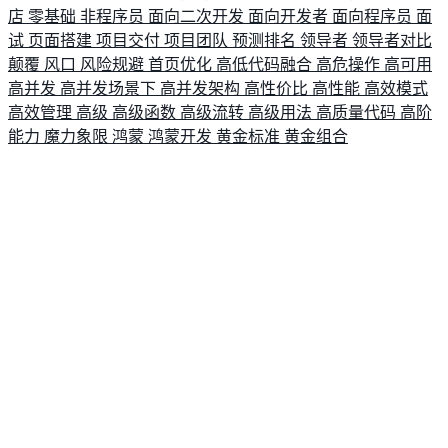
店
零基础
非程序员
面向二次开发
面向开发者
面向程序员
面
试
页面搭建
项目交付
项目团队
预测排名
领导者
领导者对比
颠覆
风口
风险规避
首页优化
高低代码融合
高危操作
高可用
高并发
高并发场景下
高并发架构
高性价比
高性能
高效模式
高效管理
高级
高级函数
高级流转
高级用法
高质量代码
高阶
能力
魔力象限
鸿蒙
鸿蒙开发
黄金标准
黄金组合