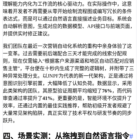
理解能力内化为工作流的核心驱动力。在实际操作中，这意
味着开发者不再需要从零开始绘制流程图或编写冗长的条件
表达式，而是可以通过自然语言直接描述业务目标。系统会
自动解析意图，生成对应的数据模型、API接口与前端页面，
并提供实时修正建议。
我们团队在最近一次营销自动化系统的重构中亲身体验了这
一变革。过去需要前后端配合三天才能完成的线索分配规
则，现在仅需输入“根据客户来源渠道和地区自动匹配对应销
售主管”，平台便在十秒内生成了完整的逻辑树，并附带了三
种异常处理分支。以JNPF为代表的新一代架构，正是通过将
意图识别引擎前置，大幅降低了认知负荷。数据显示，采用
此类架构的团队，其原型验证周期平均缩短了
76%
，而代码
审查通过率提升了
41%
。更重要的是，智能环境不仅提升了
效率，还通过内置的最佳实践推荐，帮助初级开发者规避了
大量常见架构陷阱，真正实现了技术平权与研发节奏的同步
跃升。
四、场景实测：从拖拽到自然语言指令
#