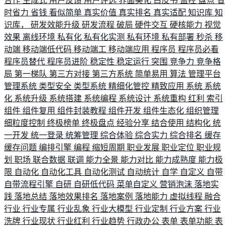
合作
生成式
用户反馈
用户评选
界面美化
白皮书
监控
盘点
省
时省力
省钱
看似简单
真实价值
真实排名
真实适配
知识库
知
识库，
研发效能升级
研发流程
破局
硬件交互
硬核能力
视觉
效果
离线环境
私有化
私有化实测
私有环境
私有部署
秒杀
移
动端
移动端低代码
移动端工
移动端应用
程序员
程序员必看
程序员替代
程序员进阶
稳定性
稳定运行
突围
竞争力
竞争格
局
第一梯队
第三方对接
第三方系统
简单易用
算法
管理平台
管理系统
类型安全
类型系统
精细化管控
精致应用
系统
系统
化
系统升级
系统搭建
系统编程
系统设计
系统重构
红利
索引
组件
组件复用
组件封装教程
组件开发
组件生态化
组织管理
细粒度控制
终极榜单
终极盘点
经验分享
结合使用
结构化
统
一开发
统一登录
统筹管理
综合体验
综合实力
综合排名
缓存
缓存问题
编排引擎
编程
缩短周期
职业发展
职业定位
职业规
划
职场
联合数据
联调
能力全景
能力对比
能力成熟度
能力极
限
自动化
自动化工具
自动化测试
自动统计
自学
自定义
自带
自带流程引擎
自研
自研低代码
菜单自定义
营销泡沫
落地实
践
落地总结
落地效果排名
落地案例
落地能力
虚拟线程
融合
行业
行业专属
行业乱象
行业大模型
行业定制
行业方案
行业
洗牌
行业现状
行业红利
行业趋势
行政办公
表单
表单功能
表