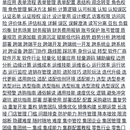
单应用
表单流程
表单管理
表单配置
表结构
观念转变
角色权
限
角色管理
解决方法
解析
计算逻辑
认可标准
认知
认知误区
认证名单
认证授权
设计
设计复用
设计模式
访客权限
访问风
险
评价体系
评估标准
详解
误区
误解澄清
读写分离
豆包
负载
均衡
财务场景
财务报销
财务费用报销
账号保护
账号管理
质
量规范
资源加载
资源沉淀
赋能低代码
趋势
趋势分析
跨地域
部署
跨端
跨端平台
跨端开发
跨端统一开发
跨系统业
跨系统
对
跨设备
跨部门协作
路线图
踩坑率
身份认证
转型
软件厂商
软件开发
软件行业
轻量化
轻量应用
轻量源码
辅助编程
边界
分析
边缘计算
运维成本
运维技能
运维省心
运行效率
运行状
态
运行监控
进销存管理
进阶
进阶技巧
进阶玩法
迭代升级
迭
代更新
适用岗位
适配
适配信创环境
适配能力
选型
选型参考
选型对比
选型指南
选型指标
选型标准
选型流程
选型误区
选
型预警
选购指南
通俗解读
通用技能
速度优化
逻辑
避免冲突
避坑
避坑指南
部署
部署使用
部署适配
配置
采购避坑
重复劳
动
重复开发
重构
销售团队
镜像优化
镜像构建
长期运营
长连
接
门店管理
门槛
问题排查
防护能力
附件管理
降本增效
限流
熔断
隐藏难度
随时随地
难度
集中管控
集团企业
集团管理
集
团级
集团统一
集成
集成能力
集群配置教程
零售行业
零售门