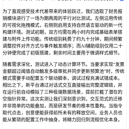
为了直观感受技术代差带来的体验跃迁，我们选取了财务报
销模块进行了一场为期两周的平行对比测试。左侧沿用传统
的可视化拖拽模式，右侧则启用支持自然语言驱动的新一代
构建环境。测试初期，双方均需在两小时内完成基础表单搭
建与附件上传功能。传统组别耗费了约九十分钟，期间频繁
调整控件对齐方式与事件触发顺序；而AI辅助组别仅用二十
分钟便完成了初版搭建，剩余时间主要用于微调样式细节。
随着需求深化，测试进入了动态计算环节。当要求实现“发票
金额超过阈值自动触发多级审批并同步更新预算池”时，传统
模式需要手动配置五个联动脚本，调试过程充满试错成本。
相比之下，新平台通过对话式交互直接输出完整逻辑链，并
在运行前自动模拟了三种极端数据场景，提前拦截了潜在的
空指针异常。这次实测让我们深刻意识到，交互范式的迁移
并非简单的功能叠加，而是研发节奏的根本性重构。当指令
取代点击，创意便能获得前所未有的释放空间，业务人员也
能从繁琐的配置工作中抽身，将精力回归到流程优化本身。