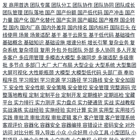
发
商用首选
团队专属
团队分工
团队协作
团队协同
团队成长
团队管理
团队落地
国产
国产份额
国产低代码
国产冲击
国产
力量
国产化
国产化替代
国产实测
国产崛起
国产推荐
国企转
型
国内
国内厂商
国内外差异
国内排名
国内标杆
国际巨头
在
线使用
场景
场景适配
基于
基于云原生
基于低代码
基础操作
基础概念
基础知识
基础设施
增速分析
增长引擎
复杂业务
复
杂系统
复杂项目
复用
外包
外包团队
外部
多人协同
多人开发
多客户
多应用管理
多模态大模型
多端同步
多端适配
多级审
批
多节点
多部门
大厂
大厂布局
大型企业
大型系统
大型集团
大屏可视化
大性能瓶颈
大模型
大模型低代码
头部厂商
奉劝
程序员
学习规划
学习资源
学习路径
学习路线
安全
安全加固
下
安全性
安全性能
安全策略
安全管控
安全管理
完整源码
完
整落地教程
定制
定制平台
定制开发
定期维护
定期巡检
宝藏
平台
实力排行
实力测评
实力盘点
实力硬通货
实战
实战教程
实战演练
实战经验
实施经验
实时计算
实测
实用型
实用技巧
实践
审批流
审批流程
审批逻辑
客户
客户管理
客户管理系统
客观评价
容器化
容器安全
容器编排
容错设计
密码安全
对外
访问
对比分析
导入导出
小众
小众好用
小众工具
小型团队
小