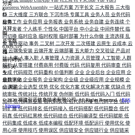
UI 测试
uniapp
UniApp
Vite
vLLM
vs
VSCode
Vue
Vue3
分类
vuepress
WebAssembly
一站式方案
万字长文
三大报告
三大指
6
标
三大维度
三方联合
下沉市场
专属工具
业务人员
业务代码
业务工作
业务应用
业务报表
业务系统
业务自建
业务连续
个
标签
1132
人开发者
个人练手
个性化
中国平台
中小企业
中间件替代
临
时切换
临时应急
临时权限
临时部署
为什么你做
主流选择
乱
总字数
象
事件驱动
事务
二叉树
二次开发
二次搭建
云原生
云成本
云
6,609,519
端
云端免安装
云端开发
云端部署
五大能力
交叉验证
产品对
比
人事
人事入职
人事管理
人力资源
人员管理
人工智能
人群
运行时长
解析
从零搭建
付费商用
付费版
代码
代码复用
代码审查
代码
585
天
生成
代码规范
代码重构
价值判断
企业
企业后台
企业应用
企
业数字化
企业服务
企业架构
企业级
企业级应用
企业规模
企
最后活动
业调研
企业选型
优势
优化
优化方案
优化解决方案
优缺点
传
65
天前
统审批
传统对比
传统开发
伪创新
低代码
低代码入门
低代码
©
2026
福建引迈信息技术有限公司. All Rights Reserved. /
RSS
加持
低代码商业版
低代码实现
低代码对接
低代码平台
低代
/
Sitemap
码扩展
低代码排名
低代码接入
低代码搭配
低代码整合
低代
码真
低代码红黑榜
低代码结合
低代码编译型
低代码赋能
低
代码集成
低成本
低成本编程
低配环境
低配运行
使用优化
使
用心得
使用技巧
使用误区
供应链安全
供应链行业
供应链采