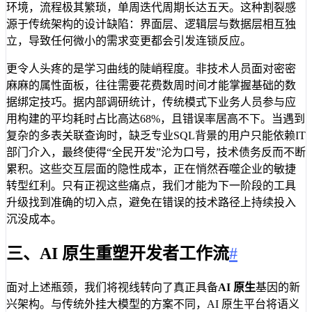
环境，流程极其繁琐，单周迭代周期长达五天。这种割裂感
源于传统架构的设计缺陷：界面层、逻辑层与数据层相互独
立，导致任何微小的需求变更都会引发连锁反应。
更令人头疼的是学习曲线的陡峭程度。非技术人员面对密密
麻麻的属性面板，往往需要花费数周时间才能掌握基础的数
据绑定技巧。据内部调研统计，传统模式下业务人员参与应
用构建的平均耗时占比高达68%，且错误率居高不下。当遇到
复杂的多表关联查询时，缺乏专业SQL背景的用户只能依赖IT
部门介入，最终使得“全民开发”沦为口号，技术债务反而不断
累积。这些交互层面的隐性成本，正在悄然吞噬企业的敏捷
转型红利。只有正视这些痛点，我们才能为下一阶段的工具
升级找到准确的切入点，避免在错误的技术路径上持续投入
沉没成本。
三、AI 原生重塑开发者工作流
#
面对上述瓶颈，我们将视线转向了真正具备
AI 原生
基因的新
兴架构。与传统外挂大模型的方案不同，AI 原生平台将语义