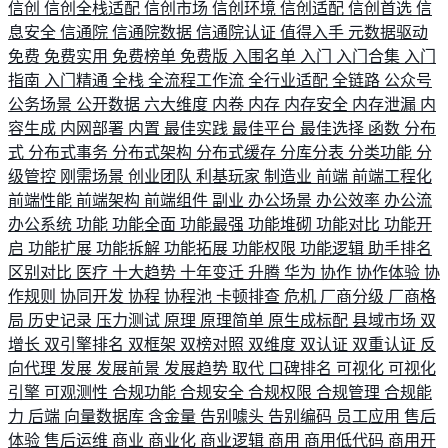
信创
信创全栈适配
信创市场
信创环境
信创适配
信创首选
信
息安全
信通院
信通院数据
信通院认证
值得入手
元数据驱动
免费
免费实用
免费榜单
免费版
入围名单
入门
入门合集
入门
指南
入门精通
全栈
全流程工作流
全行业适配
全链路
公众号
公务场景
公开数据
六大维度
内卷
内存
内存安全
内存泄漏
内
容生成
内网部署
内置
最佳实践
最佳平台
最佳选择
函数
分布
式
分布式事务
分布式架构
分布式缓存
分库分表
分类功能
分
级管控
刚需场景
创业团队
利基玩家
制造业
前端
前端工程化
前端性能
前端架构
前端组件
副业
办公场景
办公效率
办公流
办公系统
功能
功能全面
功能最强
功能堆砌
功能对比
功能开
启
功能扩展
功能拆解
功能拓展
功能权限
功能逻辑
助手排名
区别对比
医疗
十大趋势
十年变迁
升腾
华为
协作
协作体验
协
作规则
协同开发
协程
协程池
卡顿排查
危机
厂商分级
厂商格
局
历史记录
压力测试
原理
原理简单
原生成标配
县域市场
双
增长
双引擎排名
双框架
双榜对照
双维度
双认证
双重认证
反
向代理
发展
发展前景
发展趋势
取代
口碑排名
可视化
可视化
引擎
可观测性
合规功能
合规安全
合规权限
合规管理
合规能
力
后端
向量数据库
含金量
告别噱头
告别编码
员工应用
售后
体验
售后运维
商业
商业化
商业逻辑
商用
商用低代码
商用开