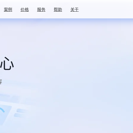
案例
价格
服务
帮助
关于
中心
容