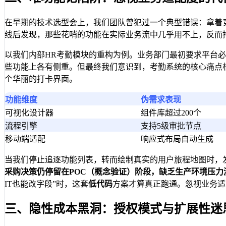
在早期的技术选型会上，我们团队曾犯过一个典型错误：拿着竞
线后发现，那些花哨的功能在实际业务流中几乎用不上，反而
以我们内部HR考勤模块的重构为例。业务部门最初要求平台必
些功能上各有侧重。但最终我们意识到，考勤系统的核心痛点根
个华丽的打卡界面。
功能维度
伪需求表现
可视化设计器
组件库超过200个
流程引擎
支持5级审批节点
移动端适配
响应式布局自动生成
当我们停止追逐功能列表，转而绘制真实的用户旅程地图时，
采购决策仍停留在POC（概念验证）阶段，缺乏生产环境压
IT也能改字段”时，这套
低代码
方案才算真正跑通。忽视业务适
三、隐性成本黑洞：授权模式与扩展性迷