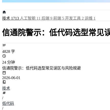
技术
1713
人工智能
11
后端
9
前端
5
开发工具
2
运维
1
信通院警示：低代码选型常见
4828 字
24 分钟
信通院警示：低代码选型常见误区与风险规避
2026-06-01
技术
/
低代码
/