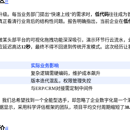
区
#
级。每当业务部门提出“快速上线”的需求时，
低代码
往往成为
真正看清行业背后的结构性问题。报告明确指出，当前企业在
低
被某头部平台的可视化拖拽功能深深吸引，演示环节行云流水，
应延迟高达
12秒
，最终不得不回退到传统开发模式。这次经历让
实际业务影响
复杂逻辑需硬编码，维护成本飙升
版本迭代混乱，权限管理失控
与ERP/CRM对接需定制中间件
”。我们总希望找到一个全能型选手，却忽略了企业数字化是一个
据显示，采用科学评估框架的团队，项目平均交付周期缩短了
38
价
#