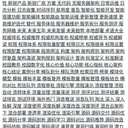
性
新锐产品
新锐厂商
方案
无代码
无服务器架构
日常运维
日
志分析
日志收集
时间序列
易用度
普及
智能化
智能开发
智能
搭建功能
智能编排
智能路由
智能运维
更新管理
更新速度
更
易维护迭代
替代
服务体验
服务器维护
服务拆分
服务测评
服
务网格
未来
未来五年
未来发展
未来趋势
本地部署
术语大全
权威排名
权威推荐
权威机构发布
权威榜单
权威背书
权威解
读
权限
权限体系
权限批量配置
权限日志
权限继承
权限设置
权限配置
权限隔离
极简用法
构建
架构
架构原则
架构师
架构
师复盘
架构演进
架构规划
架构设计
查询
标准定义
标准解读
校园教务
校园数字化
核心价值
核心功能
核心指标
核心架构
核心结论
案例分享
梯队划分
梯队洗牌
检索应用
榜单
模块化
模型
模板
模板丰富
模板复用
模板数量
模板管理
模板结合
横
向对比
死信队列
流程审批
流程引擎
流程演示
流程管理
流程
自动
流转体系
流量治理
流量演进
测评
测评对比
测评结果
测
试排名
测试环境
海外热门
消息推送
消息队列
淘汰
深入
深入
拆解
深度
深度使用
深度拆解
深度改造
深度测评
混合云架构
下
混合部署
渗透率
渲染优化
渲染引擎
源码
源码交付
源码优
化
源码分享
源码剖析
源码学习
源码对比
源码推荐
源码改造
源码结构
源码解读
源码调试
满意度
漏洞扫描
漏洞检测
潜力