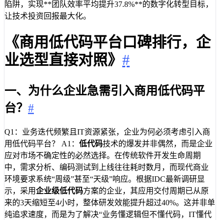
陷阱，实现**团队效率平均提升37.8%**的数字化转型目标，
让技术投资回报最大化。
《商用低代码平台口碑排行，企
业选型直接对照》
#
一、为什么企业急需引入商用低代码平
台？
#
Q1：业务迭代频繁且IT资源紧张，企业为何必须考虑引入商
用低代码平台？ A1：
低代码
技术的爆发并非偶然，而是企业
应对市场不确定性的必然选择。在传统软件开发生命周期
中，需求分析、编码测试到上线往往耗时数月，而现代商业
环境要求系统“周级”甚至“天级”响应。根据IDC最新调研显
示，采用
企业级低代码
方案的企业，其应用交付周期已从原
来的3天缩短至4小时，整体研发效能提升超过40%。这并非单
纯追求速度，而是为了解决“业务懂逻辑但不懂代码，IT懂代