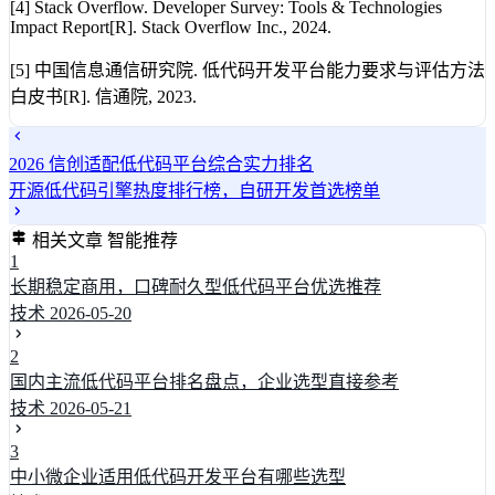
[4] Stack Overflow. Developer Survey: Tools & Technologies
Impact Report[R]. Stack Overflow Inc., 2024.
[5] 中国信息通信研究院. 低代码开发平台能力要求与评估方法
白皮书[R]. 信通院, 2023.
2026 信创适配低代码平台综合实力排名
开源低代码引擎热度排行榜，自研开发首选榜单
相关文章
智能推荐
1
长期稳定商用，口碑耐久型低代码平台优选推荐
技术
2026-05-20
2
国内主流低代码平台排名盘点，企业选型直接参考
技术
2026-05-21
3
中小微企业适用低代码开发平台有哪些选型