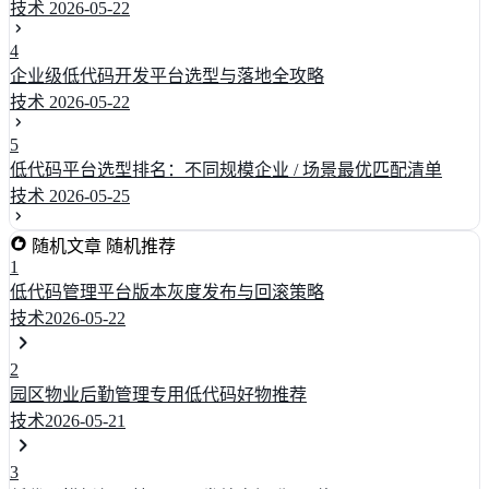
技术
2026-05-22
4
企业级低代码开发平台选型与落地全攻略
技术
2026-05-22
5
低代码平台选型排名：不同规模企业 / 场景最优匹配清单
技术
2026-05-25
随机文章
随机推荐
1
低代码管理平台版本灰度发布与回滚策略
技术
2026-05-22
2
园区物业后勤管理专用低代码好物推荐
技术
2026-05-21
3