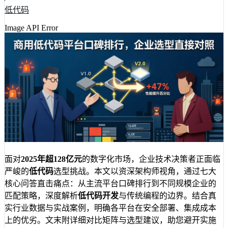
低代码
Image API Error
面对
2025年超128亿元
的数字化市场，企业技术决策者正面临
严峻的
低代码
选型挑战。本文以资深架构师视角，通过七大
核心问答直击痛点：从主流平台口碑排行到不同规模企业的
匹配策略，深度解析
低代码开发
与传统编程的边界。结合真
实行业数据与实战案例，明确各平台在安全部署、集成成本
上的优劣。文末附详细对比矩阵与选型建议，助您避开实施