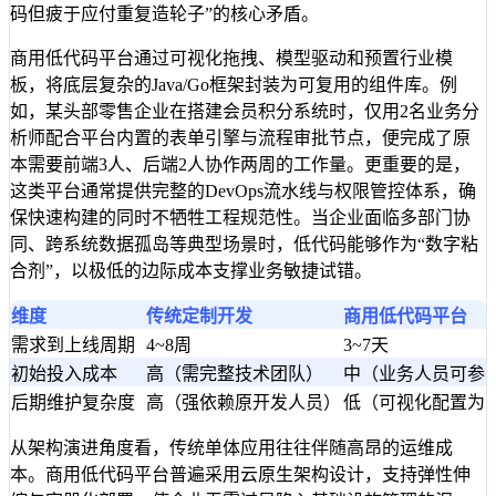
码但疲于应付重复造轮子”的核心矛盾。
商用低代码平台通过可视化拖拽、模型驱动和预置行业模
板，将底层复杂的Java/Go框架封装为可复用的组件库。例
如，某头部零售企业在搭建会员积分系统时，仅用2名业务分
析师配合平台内置的表单引擎与流程审批节点，便完成了原
本需要前端3人、后端2人协作两周的工作量。更重要的是，
这类平台通常提供完整的DevOps流水线与权限管控体系，确
保快速构建的同时不牺牲工程规范性。当企业面临多部门协
同、跨系统数据孤岛等典型场景时，低代码能够作为“数字粘
合剂”，以极低的边际成本支撑业务敏捷试错。
维度
传统定制开发
商用低代码平台
需求到上线周期
4~8周
3~7天
初始投入成本
高（需完整技术团队）
中（业务人员可参
后期维护复杂度
高（强依赖原开发人员）
低（可视化配置为
从架构演进角度看，传统单体应用往往伴随高昂的运维成
本。商用低代码平台普遍采用云原生架构设计，支持弹性伸