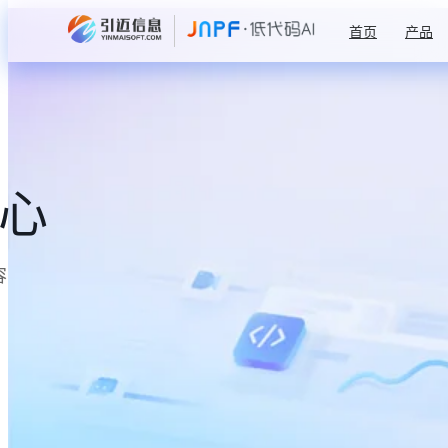
首页
产品
中心
容