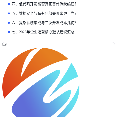
四、低代码开发能否真正替代传统编程？
五、数据安全与私有化部署哪家更可靠？
六、复杂系统集成与二次开发成本几何？
七、2025年企业选型核心避坑建议汇总