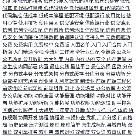
码扩展
低代码排名
低代码接入
低代码搭配
低代码整合
低代
码真
低代码红黑榜
低代码结合
低代码编译型
低代码赋能
低
代码集成
低成本
低成本编程
低配环境
低配运行
使用优化
使
用心得
使用技巧
使用误区
供应链安全
供应链行业
供应链采
信创
信创全栈适配
信创市场
信创环境
信创适配
信创首选
信
息安全
信通院
信通院数据
信通院认证
值得入手
元数据驱动
免费
免费实用
免费榜单
免费版
入围名单
入门
入门合集
入门
指南
入门精通
全栈
全流程工作流
全行业适配
全链路
公众号
公务场景
公开数据
六大维度
内卷
内存
内存安全
内存泄漏
内
容生成
内网部署
内置
最佳实践
最佳平台
最佳选择
函数
分布
式
分布式事务
分布式架构
分布式缓存
分库分表
分类功能
分
级管控
刚需场景
创业团队
利基玩家
制造业
前端
前端工程化
前端性能
前端架构
前端组件
副业
办公场景
办公效率
办公流
办公系统
功能
功能全面
功能最强
功能堆砌
功能对比
功能开
启
功能扩展
功能拆解
功能拓展
功能权限
功能逻辑
助手排名
区别对比
医疗
十大趋势
十年变迁
升腾
华为
协作
协作体验
协
作规则
协同开发
协程
协程池
卡顿排查
危机
厂商分级
厂商格
局
历史记录
压力测试
原理
原理简单
原生成标配
县域市场
双
增长
双引擎排名
双框架
双榜对照
双维度
双认证
双重认证
反