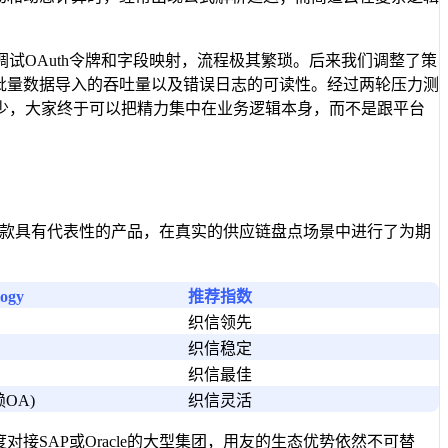
调试OAuth令牌和字段映射，流程极其繁琐。后来我们调整了策
、批量数据导入的吞吐量以及错误日志的可读性。经过两轮压力测
少，大家终于可以把精力集中在业务逻辑本身，而不是跟平台
logy三款具有代表性的产品，在真实的供应链盘点场景中进行了为期
ogy
推荐指数
织信领先
织信稳定
织信最佳
OA)
织信灵活
接SAP或Oracle的大型集团，用友的生态优势依然不可替