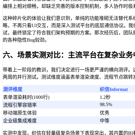
编排上相对顺畅，却缺乏完善的版本控制机制，多人协作时极
这种碎片化的体验让我们意识到，单纯的功能堆砌无法替代系
略，不再只看UI交互，而是深入测试平台的底层通信协议。我
试，最终锁定了符合我们架构预期的方案。那次经历后，团队
的各种隐性Bug较劲。
六、场景实测对比：主流平台在复杂业务
带着上一阶段的教训，我们决定进行一场更严谨的横向测评。这次我们选
两周的并行测试。测试维度涵盖表单渲染速度、流程节点跳转
测评维度
织信Informat
表单渲染耗时(1000行)
1.2秒
98.5%
流程引擎容错率
移动端原生体验
优秀
企业级集成难度
中等
实测中发现，织信在轻量级复杂场景下表现突出，其内置的BI看