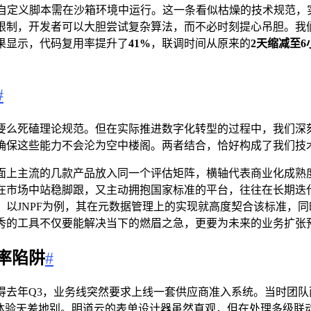
有自定义脚本需在沙箱环境中运行。这一条看似枯燥的技术规范，
制，开发者可以大胆尝试复杂算法，而不必时刻提心吊胆。我们
果显示，代码复用率提升了
41%
，联调时间从原来的
2天缩减至6
#
要么死磕理论规范。但在实际推进数字化转型的过程中，我们深
确保这些能力不会沦为空中楼阁。两者结合，恰好构成了我们技术
面上主流的几款产品放入同一个评估矩阵，横轴代表商业化成熟
在市场中站稳脚跟，又主动拥抱国家标准的平台，往往在长期迭
以JNPF为例，其在元数据管理上的实现就高度契合该标准，
秀的工具不仅要能解决当下的燃眉之急，更要为未来的业务扩张
率陷阱
#
得去年Q3，业务线突然要求上线一套供应商准入系统。当时团
现体验天差地别。明道云的表单设计器虽然直观，但在处理多级联