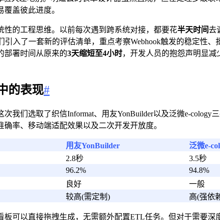
易覆盖彼此进度。
统性的工程思维。以前每次遇到跨系统对接，都要花
半天时间
去
们引入了一套新的评估清单，重点考察Webhook触发的稳定性
的部署时间从原来的
3天缩短至4小时
，开发人员的抱怨声明显减
中的表现
#
取了织信Informat、用友YonBuilder以及泛微e-co
准确率、移动端适配效果以及二次开发开放度。
用友YonBuilder
泛微e-col
2.8秒
3.5秒
96.2%
94.8%
良好
一般
较高(需定制)
高(强依赖
板可以直接拖拽生成，无需额外配置ETL任务。但对于需要深度对