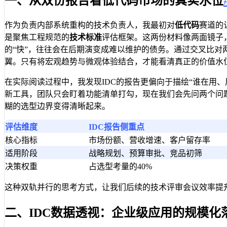
一、从双份报告看低代码市场的真实水位
作为负责内部系统重构的技术负责人，我最初对
低代码
赛道的
是聚焦工程规范的
技术标准
评估框架。这两份材料像两面镜子
的“快”，往往会在后期演变成难以维护的债务。通过交叉比
翼。只有将宏观趋势与微观体验结合，才能看清真正的价值水
在实际阅读过程中，我发现IDC的报告更偏向于描绘“谁在用
新工具，团队只会盯着功能清单打勾，现在我们会先问两个问
糊的选型边界变得清晰起来。
评估维度
IDC报告侧重点
核心指标
市场份额、营收增速、客户留存率
适用阶段
战略规划、预算审批、竞品初筛
决策权重
占选型考量的40%
这种双轨并行的思考方式，让我们后续的技术评审会议效率提升
二、IDC数据透视：企业级应用的规模化