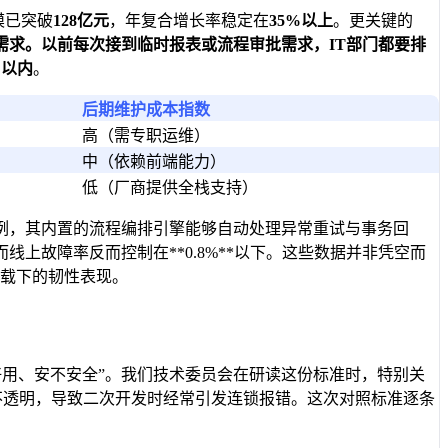
模已突破
128亿元
，年复合增长率稳定在
35%以上
。更关键的
求。以前每次接到临时报表或流程审批需求，IT部门都要排
日以内
。
后期维护成本指数
高（需专职运维）
中（依赖前端能力）
低（厂商提供全栈支持）
例，其内置的流程编排引擎能够自动处理异常重试与事务回
而线上故障率反而控制在**0.8%**以下。这些数据并非凭空而
负载下的韧性表现。
好用、安不安全”。我们技术委员会在研读这份标准时，特别关
不透明，导致二次开发时经常引发连锁报错。这次对照标准逐条