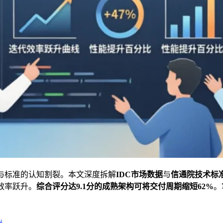
与标准的认知割裂。本文深度拆解
IDC市场数据
与
信通院技术标
效率跃升。
综合评分达9.1分的成熟架构可将交付周期缩短62%
。