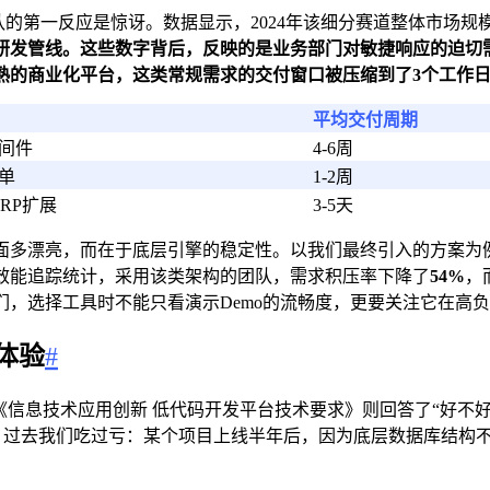
队的第一反应是惊讶。数据显示，2024年该细分赛道整体市场规
研发管线。这些数字背后，反映的是业务部门对敏捷响应的迫切需
熟的商业化平台，这类常规需求的交付窗口被压缩到了
3个工作
平均交付周期
间件
4-6周
单
1-2周
RP扩展
3-5天
面多漂亮，而在于底层引擎的稳定性。以我们最终引入的方案为
效能追踪统计，采用该类架构的团队，需求积压率下降了
54%
，
，选择工具时不能只看演示Demo的流畅度，更要关注它在高
体验
#
《信息技术应用创新 低代码开发平台技术要求》则回答了“好不
款。过去我们吃过亏：某个项目上线半年后，因为底层数据库结构
。