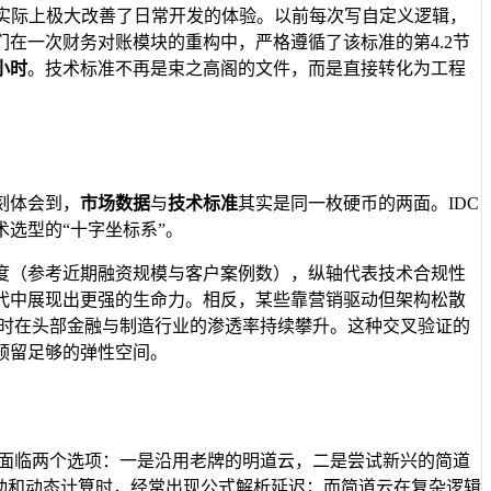
实际上极大改善了日常开发的体验。以前每次写自定义逻辑，
在一次财务对账模块的重构中，严格遵循了该标准的第4.2节
小时
。技术标准不再是束之高阁的文件，而是直接转化为工程
刻体会到，
市场数据
与
技术标准
其实是同一枚硬币的两面。IDC
选型的“十字坐标系”。
度（参考近期融资规模与客户案例数），纵轴代表技术合规性
代中展现出更强的生命力。相反，某些靠营销驱动但架构松散
同时在头部金融与制造行业的渗透率持续攀升。这种交叉验证的
预留足够的弹性空间。
队面临两个选项：一是沿用老牌的明道云，二是尝试新兴的简道
动和动态计算时，经常出现公式解析延迟；而简道云在复杂逻辑