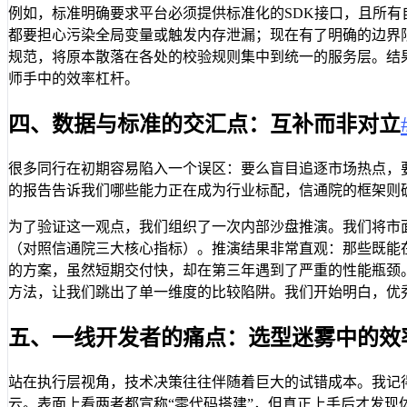
例如，标准明确要求平台必须提供标准化的SDK接口，且所
都要担心污染全局变量或触发内存泄漏；现在有了明确的边界限
规范，将原本散落在各处的校验规则集中到统一的服务层。结
师手中的效率杠杆。
四、数据与标准的交汇点：互补而非对立
很多同行在初期容易陷入一个误区：要么盲目追逐市场热点，
的报告告诉我们哪些能力正在成为行业标配，信通院的框架则
为了验证这一观点，我们组织了一次内部沙盘推演。我们将市
（对照信通院三大核心指标）。推演结果非常直观：那些既能
的方案，虽然短期交付快，却在第三年遇到了严重的性能瓶颈。
方法，让我们跳出了单一维度的比较陷阱。我们开始明白，优
五、一线开发者的痛点：选型迷雾中的效
站在执行层视角，技术决策往往伴随着巨大的试错成本。我记
云。表面上看两者都宣称“零代码搭建”，但真正上手后才发