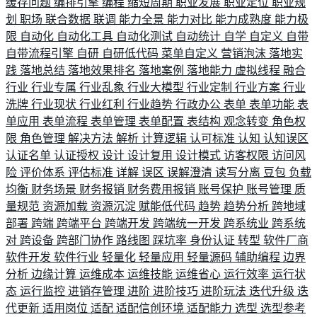
缓存问题
编排引擎
编程
缩短周期
职业发展
职业定位
职业规
划
职场
联合数据
联调
能力全景
能力对比
能力成熟度
能力极
限
自动化
自动化工具
自动化测试
自动统计
自学
自定义
自带
自带流程引擎
自研
自研低代码
菜单自定义
营销泡沫
落地实
践
落地总结
落地效果排名
落地案例
落地能力
虚拟线程
融合
行业
行业专属
行业乱象
行业大模型
行业定制
行业方案
行业
洗牌
行业现状
行业红利
行业趋势
行政办公
表单
表单功能
表
单应用
表单流程
表单管理
表单配置
表结构
观念转变
角色权
限
角色管理
解决方法
解析
计算逻辑
认可标准
认知
认知误区
认证名单
认证授权
设计
设计复用
设计模式
访客权限
访问风
险
评价体系
评估标准
详解
误区
误解澄清
读写分离
豆包
负载
均衡
财务场景
财务报销
财务费用报销
账号保护
账号管理
质
量规范
资源加载
资源沉淀
赋能低代码
趋势
趋势分析
跨地域
部署
跨端
跨端平台
跨端开发
跨端统一开发
跨系统业
跨系统
对
跨设备
跨部门协作
路线图
踩坑率
身份认证
转型
软件厂商
软件开发
软件行业
轻量化
轻量应用
轻量源码
辅助编程
边界
分析
边缘计算
运维成本
运维技能
运维省心
运行效率
运行状
态
运行监控
进销存管理
进阶
进阶技巧
进阶玩法
迭代升级
迭
代更新
适用岗位
适配
适配信创环境
适配能力
选型
选型参考