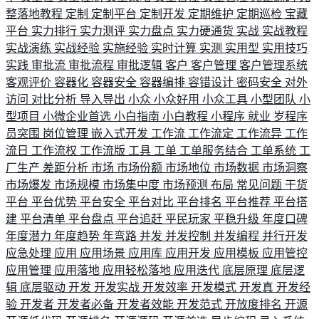
整落地教程
定制
定制平台
定制开发
定期维护
定期巡检
宝藏
平台
实力排行
实力测评
实力盘点
实力硬通货
实战
实战教程
实战演练
实战经验
实施经验
实时计算
实测
实用型
实用技巧
实践
审批流
审批流程
审批逻辑
客户
客户管理
客户管理系统
客观评价
容器化
容器安全
容器编排
容错设计
密码安全
对外
访问
对比分析
导入导出
小众
小众好用
小众工具
小型团队
小
型项目
小微企业首选
小白指南
小白教程
小程序
就业
岁程序
员突围
岗位管理
嵌入式开发
工作流
工作流定
工作流异
工作
流日
工作流权
工作流版
工具
工单
工单服务结合
工单系统
工
厂生产
差距分析
市场
市场份额
市场地位
市场数据
市场洞察
市场爆发
市场规模
市场集中度
市场预测
布局
常见问题
干货
平台
平台优势
平台安全
平台对比
平台排名
平台推荐
平台搭
建
平台清单
平台盘点
平台追赶
平民玩家
平稳升级
年度口碑
年度潜力
年度趋势
年弯路
并发
并发控制
并发编程
并行开发
应急处理
应用
应用场景
应用库
应用开发
应用模板
应用管控
应用管理
应用落地
应用轻松落地
应用迭代
底层原理
底层逻
辑
底层驱动
开发
开发实战
开发效率
开发模式
开发真
开发经
验
开发者
开发者必备
开发者效能
开发范式
开放度排名
开源