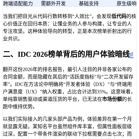
跨端适配能力
需额外开发
基础支持
原生级响
当我们把目光从代码行数转移到“人效比”，会发现
低代码
的核
心价值正在回归本质：让懂业务的人参与构建，让专业的人
专注攻坚。这种体验导向的转型，正是本次榜单折射出的行
业共识。
二、IDC 2026榜单背后的用户体验暗线
#
翻开这份2026年的排名报告，最引人注目的并非各家公布的
合同金额，而是隐藏在其后的“活跃度指标”与“二次开发留存
率”。IDC在方法论中明确将“开发者体验（DX）”与“终端用
户满意度（UX）”纳入权重，占比合计达到35%。这意味着，
单纯靠销售驱动或渠道压货的平台，已无法在
市场份额
的长
跑中维持优势。
以我们实际接入的几家头部产品为例，体验差异在第一个月
就显露无疑。某知名平台虽然组件库丰富，但属性面板层级
过深，配置一个带条件渲染的联动下拉框需要点击七次；而