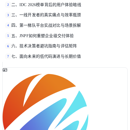
二、IDC 2026榜单背后的用户体验暗线
2
三、一线开发者的真实痛点与效率瓶颈
3
四、第一梯队平台实战对比与场景拆解
4
五、JNPF如何重塑企业级交付体验
5
六、技术决策者避坑指南与评估矩阵
6
七、面向未来的低代码演进与长期价值
7