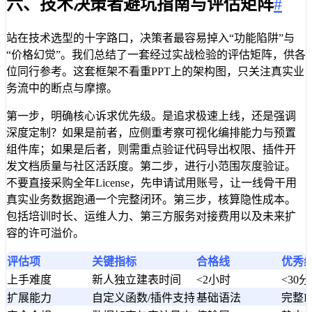
六、技术决策者避坑指南与评估矩阵
#
站在技术选型的十字路口，决策者最容易掉入“功能陷阱”与
“价格幻觉”。我们总结了一套经过实战检验的评估矩阵，供各
位同行参考。这套框架不看重PPT上的架构图，只关注真实业
务流中的断点与摩擦。
第一步，明确核心诉求优先级。是追求极速上线，还是强调
深度定制？如果是前者，应侧重考察可视化编排能力与预置
组件库；如果是后者，则需重点验证代码导出权限、插件开
发文档质量与社区活跃度。第二步，进行小范围灰度验证。
不要直接采购全年License，先申请试用账号，让一线骨干用
真实业务数据跑通一个完整闭环。第三步，核算隐性成本。
包括培训时长、运维人力、第三方服务对接费用以及未来扩
容的许可溢价。
评估项
关键指标
合格线
优秀
上手难度
新人独立建表时间
<2小时
<30
扩展能力
自定义函数/插件支持
基础语法
完整I