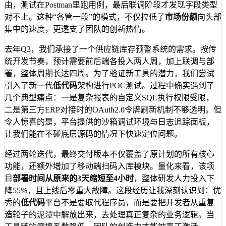
由，测试在Postman里跑用例，最后联调阶段才发现字段类型
对不上。这种“各管一段”的模式，不仅拉低了
市场份额
向头部
集中的速度，更透支了团队的创新热情。
去年Q3，我们承接了一个供应链库存预警系统的需求。按传
统开发节奏，预计需要前后端各投入两人周，加上联调与部
署，整体周期长达四周。为了验证新工具的潜力，我们尝试
引入了新一代
低代码
架构进行POC测试。过程中确实遇到了
几个典型痛点：一是复杂报表的自定义SQL执行权限受限，
二是第三方ERP对接时的OAuth2.0令牌刷新机制不够透明。但
令人惊喜的是，平台提供的沙箱调试环境与日志追踪面板，
让我们能在不碰底层源码的情况下快速定位问题。
经过两轮迭代，最终交付版本不仅覆盖了原计划的所有核心
功能，还额外增加了移动端扫码入库模块。量化来看，该项
目
部署时间从原来的3天缩短至4小时
，整体研发人力投入下
降55%，且上线后零重大故障。这段经历让我深刻认识到：优
秀的
低代码
平台不是要取代程序员，而是要把开发者从重复
造轮子的泥潭中解放出来，去处理真正复杂的业务逻辑。当