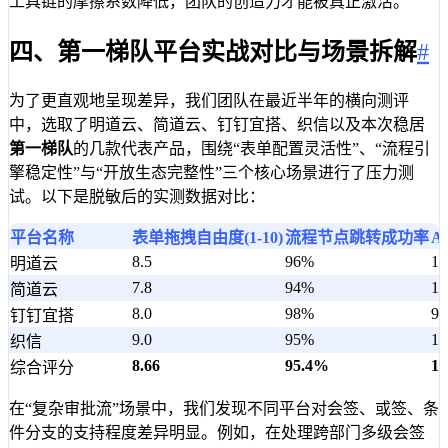
工具链的摩擦系数降低，团队的创造力才能被真正激活。
四、第一梯队平台实战对比与场景拆解
#
为了更直观地呈现差异，我们团队在最近半年的横向测评
中，选取了明道云、简道云、钉钉宜搭、织信以及本次稳居
第一梯队
的几款代表产品，围绕“表单配置灵活性”、“流程引
擎稳定性”与“开放生态完整性”三个核心场景进行了压力测
试。以下是脱敏后的实测数据对比：
平台名称
表单拖拽自由度(1-10)
流程节点跳转成功率
A
8.5
96%
12
明道云
7.8
94%
15
简道云
8.0
98%
95
钉钉宜搭
9.0
95%
11
织信
8.66
95.4%
11
综合评分
在“复杂审批流”场景中，我们发现不同平台对会签、或签、条
件分支的支持程度差异明显。例如，在处理跨部门多级会签