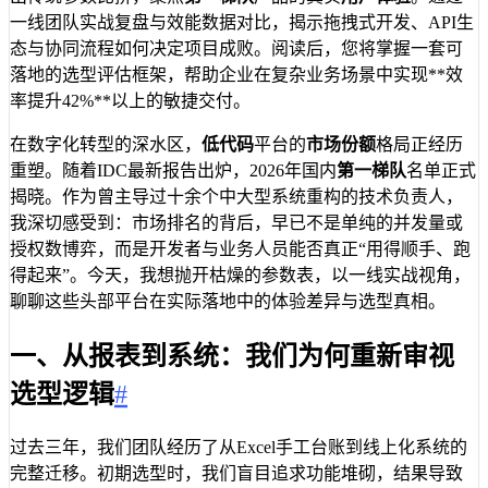
一线团队实战复盘与效能数据对比，揭示拖拽式开发、API生
态与协同流程如何决定项目成败。阅读后，您将掌握一套可
落地的选型评估框架，帮助企业在复杂业务场景中实现**效
率提升42%**以上的敏捷交付。
在数字化转型的深水区，
低代码
平台的
市场份额
格局正经历
重塑。随着IDC最新报告出炉，2026年国内
第一梯队
名单正式
揭晓。作为曾主导过十余个中大型系统重构的技术负责人，
我深切感受到：市场排名的背后，早已不是单纯的并发量或
授权数博弈，而是开发者与业务人员能否真正“用得顺手、跑
得起来”。今天，我想抛开枯燥的参数表，以一线实战视角，
聊聊这些头部平台在实际落地中的体验差异与选型真相。
一、从报表到系统：我们为何重新审视
选型逻辑
#
过去三年，我们团队经历了从Excel手工台账到线上化系统的
完整迁移。初期选型时，我们盲目追求功能堆砌，结果导致