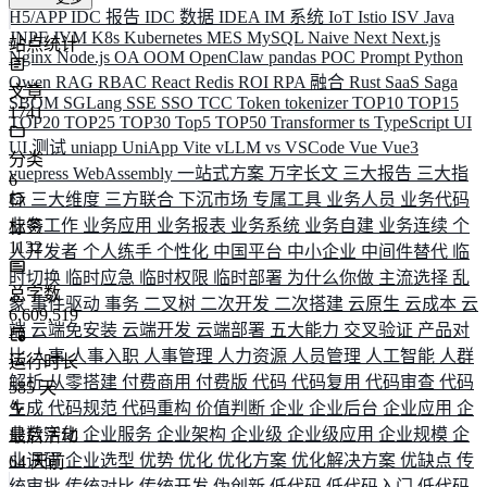
H5/APP
IDC 报告
IDC 数据
IDEA
IM 系统
IoT
Istio
ISV
Java
JNPF
JVM
K8s
Kubernetes
MES
MySQL
Naive
Next
Next.js
站点统计
Nginx
Node.js
OA
OOM
OpenClaw
pandas
POC
Prompt
Python
Qwen
RAG
RBAC
React
Redis
ROI
RPA 融合
Rust
SaaS
Saga
文章
SBOM
SGLang
SSE
SSO
TCC
Token
tokenizer
TOP10
TOP15
1741
TOP20
TOP25
TOP30
Top5
TOP50
Transformer
ts
TypeScript
UI
UI 测试
uniapp
UniApp
Vite
vLLM
vs
VSCode
Vue
Vue3
分类
vuepress
WebAssembly
一站式方案
万字长文
三大报告
三大指
6
标
三大维度
三方联合
下沉市场
专属工具
业务人员
业务代码
业务工作
业务应用
业务报表
业务系统
业务自建
业务连续
个
标签
1132
人开发者
个人练手
个性化
中国平台
中小企业
中间件替代
临
时切换
临时应急
临时权限
临时部署
为什么你做
主流选择
乱
总字数
象
事件驱动
事务
二叉树
二次开发
二次搭建
云原生
云成本
云
6,609,519
端
云端免安装
云端开发
云端部署
五大能力
交叉验证
产品对
比
人事
人事入职
人事管理
人力资源
人员管理
人工智能
人群
运行时长
解析
从零搭建
付费商用
付费版
代码
代码复用
代码审查
代码
585
天
生成
代码规范
代码重构
价值判断
企业
企业后台
企业应用
企
业数字化
企业服务
企业架构
企业级
企业级应用
企业规模
企
最后活动
业调研
企业选型
优势
优化
优化方案
优化解决方案
优缺点
传
64
天前
统审批
传统对比
传统开发
伪创新
低代码
低代码入门
低代码