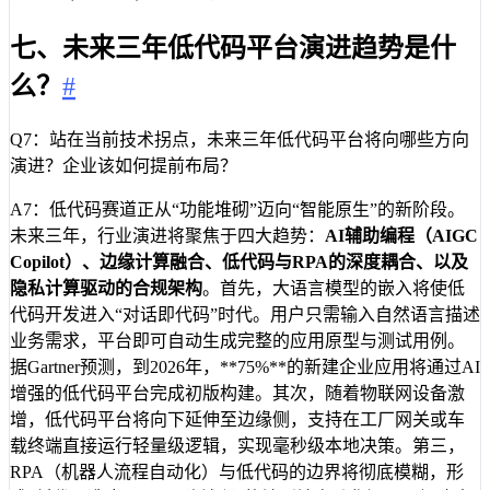
七、未来三年低代码平台演进趋势是什
么？
#
Q7：站在当前技术拐点，未来三年低代码平台将向哪些方向
演进？企业该如何提前布局？
A7：低代码赛道正从“功能堆砌”迈向“智能原生”的新阶段。
未来三年，行业演进将聚焦于四大趋势：
AI辅助编程（AIGC
Copilot）、边缘计算融合、低代码与RPA的深度耦合、以及
隐私计算驱动的合规架构
。首先，大语言模型的嵌入将使低
代码开发进入“对话即代码”时代。用户只需输入自然语言描述
业务需求，平台即可自动生成完整的应用原型与测试用例。
据Gartner预测，到2026年，**75%**的新建企业应用将通过AI
增强的低代码平台完成初版构建。其次，随着物联网设备激
增，低代码平台将向下延伸至边缘侧，支持在工厂网关或车
载终端直接运行轻量级逻辑，实现毫秒级本地决策。第三，
RPA（机器人流程自动化）与低代码的边界将彻底模糊，形