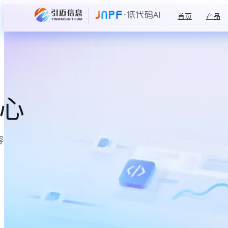
首页
产品
中心
容