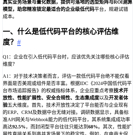
真实业务场景与量化数据，提供可落地的选型矩阵与ROI测算
模型，助您精准锁定最适合的
企业级低代码
平台，规避试错
成本。
一、什么是低代码平台的核心评估维
度？
#
Q1：企业在引入低代码平台时，应该优先关注哪些核心评估
维度？
A1：对于技术决策者而言，评估一款低代码平台绝不能仅看
界面是否美观或组件是否丰富。根据IDC《2024中国低代码平
台市场追踪报告》的权威指标体系，企业应重点考察
技术开
放性、性能扩展性、安全合规性、生态集成度
以及
开发者体
验
五大维度。首先，技术开放性决定了平台能否与企业现有
的ERP、CRM及数据中台无缝对接。调研数据显示，具备标
准API网关与Webhook能力的低代码平台，其系统集成成功率
高达
92.5%
，而封闭型平台往往只能达到
68%
。其次，性能扩
展性直接关系到高并发场景下的稳定性。例如，在电商大促