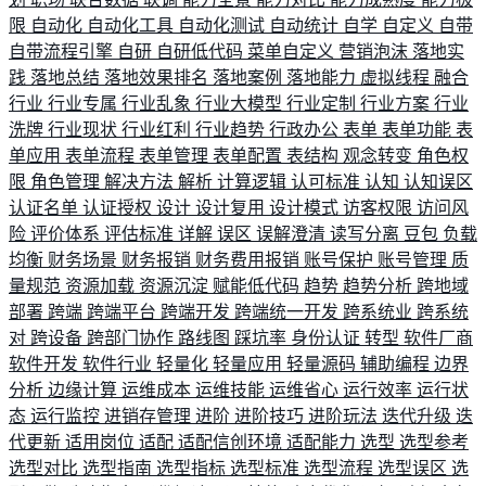
限
自动化
自动化工具
自动化测试
自动统计
自学
自定义
自带
自带流程引擎
自研
自研低代码
菜单自定义
营销泡沫
落地实
践
落地总结
落地效果排名
落地案例
落地能力
虚拟线程
融合
行业
行业专属
行业乱象
行业大模型
行业定制
行业方案
行业
洗牌
行业现状
行业红利
行业趋势
行政办公
表单
表单功能
表
单应用
表单流程
表单管理
表单配置
表结构
观念转变
角色权
限
角色管理
解决方法
解析
计算逻辑
认可标准
认知
认知误区
认证名单
认证授权
设计
设计复用
设计模式
访客权限
访问风
险
评价体系
评估标准
详解
误区
误解澄清
读写分离
豆包
负载
均衡
财务场景
财务报销
财务费用报销
账号保护
账号管理
质
量规范
资源加载
资源沉淀
赋能低代码
趋势
趋势分析
跨地域
部署
跨端
跨端平台
跨端开发
跨端统一开发
跨系统业
跨系统
对
跨设备
跨部门协作
路线图
踩坑率
身份认证
转型
软件厂商
软件开发
软件行业
轻量化
轻量应用
轻量源码
辅助编程
边界
分析
边缘计算
运维成本
运维技能
运维省心
运行效率
运行状
态
运行监控
进销存管理
进阶
进阶技巧
进阶玩法
迭代升级
迭
代更新
适用岗位
适配
适配信创环境
适配能力
选型
选型参考
选型对比
选型指南
选型指标
选型标准
选型流程
选型误区
选