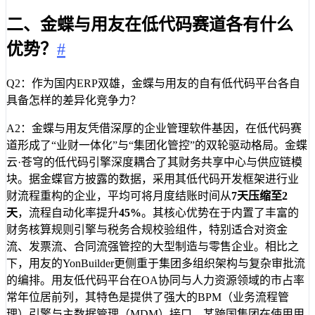
二、金蝶与用友在低代码赛道各有什么
优势？
#
Q2：作为国内ERP双雄，金蝶与用友的自有低代码平台各自
具备怎样的差异化竞争力？
A2：金蝶与用友凭借深厚的企业管理软件基因，在低代码赛
道形成了“业财一体化”与“集团化管控”的双轮驱动格局。金蝶
云·苍穹的低代码引擎深度耦合了其财务共享中心与供应链模
块。据金蝶官方披露的数据，采用其低代码开发框架进行业
财流程重构的企业，平均可将月度结账时间从
7天压缩至2
天
，流程自动化率提升
45%
。其核心优势在于内置了丰富的
财务核算规则引擎与税务合规校验组件，特别适合对资金
流、发票流、合同流强管控的大型制造与零售企业。相比之
下，用友的YonBuilder更侧重于集团多组织架构与复杂审批流
的编排。用友低代码平台在OA协同与人力资源领域的市占率
常年位居前列，其特色是提供了强大的BPM（业务流程管
理）引擎与主数据管理（MDM）接口。某跨国集团在使用用