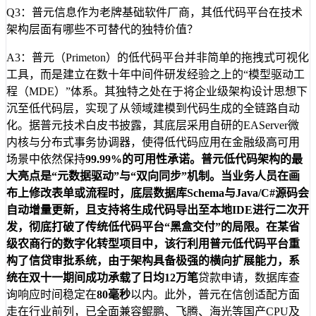
Q3：普元信息作为老牌基础软件厂商，其低代码平台在技术
架构层面有哪些不可替代的独特价值？
A3：普元（Primeton）的低代码平台并非简单的拖拽式可视化
工具，而是建立在数十年中间件研发经验之上的“模型驱动工
程（MDE）”体系。其独特之处在于将企业级架构设计思想下
沉至低代码层，实现了从领域建模到代码生成的全链路自动
化。据普元技术白皮书披露，其底层采用自研的EAServer微
内核与分布式事务协调器，使得低代码应用在金融级高可用
场景中依然保持
99.99%
的可用性承诺。普元低代码架构的最
大亮点是“元数据驱动”与“双向同步”机制。当业务人员在画
布上修改表单或流程时，底层数据库Schema与Java/C#源码会
自动增量更新，且支持将生成代码导出至本地IDE进行二次开
发，彻底打破了传统低代码平台“黑盒交付”的局限。在某省
级农商行的数字化转型项目中，该行利用普元低代码平台重
构了信贷审批系统，由于架构具备极强的横向扩展能力，系
统在双十一期间成功承载了
日均12万笔
贷款申请，数据库查
询响应时间稳定在
80毫秒
以内。此外，普元在信创适配方面
走在行业前列，已全面兼容鲲鹏、飞腾、海光等国产CPU及