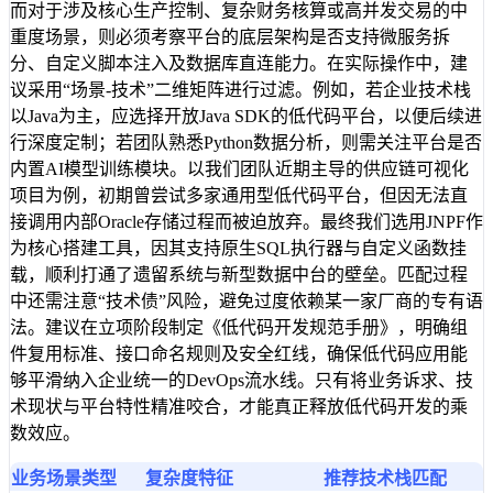
而对于涉及核心生产控制、复杂财务核算或高并发交易的中
重度场景，则必须考察平台的底层架构是否支持微服务拆
分、自定义脚本注入及数据库直连能力。在实际操作中，建
议采用“场景-技术”二维矩阵进行过滤。例如，若企业技术栈
以Java为主，应选择开放Java SDK的低代码平台，以便后续进
行深度定制；若团队熟悉Python数据分析，则需关注平台是否
内置AI模型训练模块。以我们团队近期主导的供应链可视化
项目为例，初期曾尝试多家通用型低代码平台，但因无法直
接调用内部Oracle存储过程而被迫放弃。最终我们选用JNPF作
为核心搭建工具，因其支持原生SQL执行器与自定义函数挂
载，顺利打通了遗留系统与新型数据中台的壁垒。匹配过程
中还需注意“技术债”风险，避免过度依赖某一家厂商的专有语
法。建议在立项阶段制定《低代码开发规范手册》，明确组
件复用标准、接口命名规则及安全红线，确保低代码应用能
够平滑纳入企业统一的DevOps流水线。只有将业务诉求、技
术现状与平台特性精准咬合，才能真正释放低代码开发的乘
数效应。
业务场景类型
复杂度特征
推荐技术栈匹配