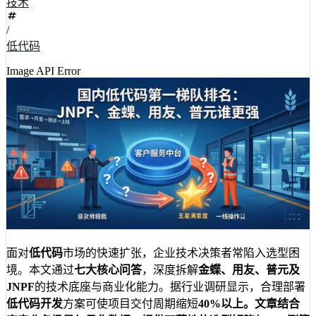
技术
/
低代码
Image API Error
面对
低代码
市场的快速扩张，企业技术决策者常陷入选型困
境。本文通过
七大核心问答
，深度拆解
金蝶、用友、普元及
JNPF
的技术底座与商业化能力。据行业调研显示，合理部署
低代码开发
方案可使项目交付周期缩短
40%
以上。文章结合