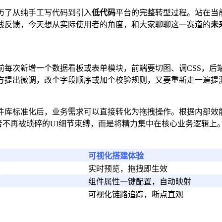
历了从纯手工写代码到引入
低代码
平台的完整转型过程。站在当
线反馈，今天想从实际使用者的角度，和大家聊聊这一赛道的
未
前每次新增一个数据看板或表单模块，前端要切图、调CSS，后
方提出微调，改个字段顺序或加个校验规则，又要重新走一遍提测
件库标准化后，业务需求可以直接转化为拖拽操作。根据内部效能
不再被琐碎的UI细节束缚，而是将精力集中在核心业务逻辑上。
可视化搭建体验
署
实时预览，拖拽即生效
组件属性一键配置，自动映射
可视化链路追踪，断点直观