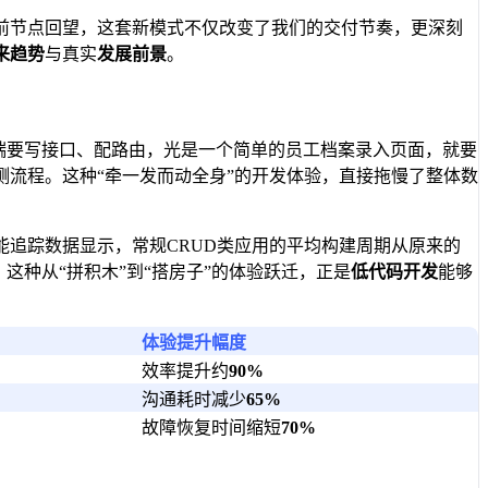
前节点回望，这套新模式不仅改变了我们的交付节奏，更深刻
来趋势
与真实
发展前景
。
端要写接口、配路由，光是一个简单的员工档案录入页面，就要
流程。这种“牵一发而动全身”的开发体验，直接拖慢了整体数
追踪数据显示，常规CRUD类应用的平均构建周期从原来的
这种从“拼积木”到“搭房子”的体验跃迁，正是
低代码开发
能够
体验提升幅度
效率提升约
90%
沟通耗时减少
65%
故障恢复时间缩短
70%