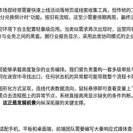
市场部经常需要快速上线活动落地页或线索收集工具，但传统的
积分兑换倒计时”功能。按旧有流程，这至少需要排期两周，最终
控环境下自主配置轻量级应用。当类似需求再次出现时，运营同
IT与业务之间的黑盒。据行业报告显示，采用此类协同模式的企
经能够承载高度复杂的业务编排。我们曾负责重构一套多级审批
同在迷宫中寻找出口，任何状态机的异常都可能导致整个流程卡
图形化方式呈现，连线代表数据流向，鼠标悬停即可查看变量上
需点击流程图上的异常节点，系统直接高亮显示缺失的条件判断
，这正是
发展前景
向纵深拓展的关键支撑。
了适配手机、平板和桌面端，前端团队需要编写大量响应式媒体