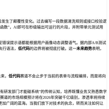
体验发生了颠覆性变化。过去编写一段数据清洗规则或接口校验逻
函数”，AI即可在秒级输出可运行的片段，并附带单元测试用
错误提示语都能根据用户画像动态调整语气。据内部A/B测试
执行语法，
低代码
的边界将被彻底打破。这一
未来趋势
表明，
未来，
低代码
赛道不会止步于当前的表单与流程编排，而是将向
有研发部门才能碰系统”的传统认知，培养既懂业务又熟悉数字
赛道的市场规模预计将在2026年突破千亿级别，渗透率将持续
更加广阔的蓝海。当我们放下对技术的执念，转而关注如何让