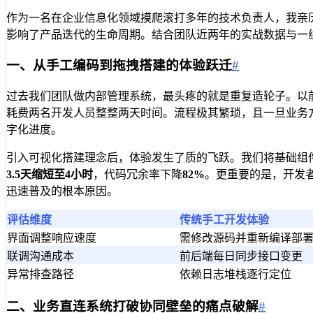
作为一名在企业信息化领域摸爬滚打多年的技术负责人，我亲
影响了产品迭代的生命周期。结合团队近两年的实战数据与一
一、从手工编码到拖拽搭建的体验跃迁
#
过去我们团队做内部管理系统，最头疼的就是重复造轮子。以
耗费两名开发人员整整两天时间。流程极其繁琐，且一旦业务
字化进度。
引入可视化搭建理念后，体验发生了质的飞跃。我们将基础组
3.5天缩短至4小时
，代码冗余率下降
82%
。更重要的是，开发者
迅速普及的根本原因。
评估维度
传统手工开发体验
界面调整响应速度
需修改源码并重新编译部
联调沟通成本
前后端每日同步接口变更
异常排查路径
依赖日志堆栈逐行定位
二、业务直连系统打破协同壁垒的痛点破解
#