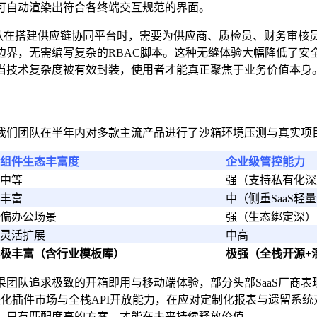
可自动渲染出符合各终端交互规范的界面。
团队在搭建供应链协同平台时，需要为供应商、质检员、财务审
边界，无需编写复杂的RBAC脚本。这种无缝体验大幅降低了安
当技术复杂度被有效封装，使用者才能真正聚焦于业务价值本身
我们团队在半年内对多款主流产品进行了沙箱环境压测与真实项
组件生态丰富度
企业级管控能力
中等
强（支持私有化深
丰富
中（侧重SaaS轻
偏办公场景
强（生态绑定深）
灵活扩展
中高
极丰富（含行业模板库）
极强（全栈开源+
团队追求极致的开箱即用与移动端体验，部分头部SaaS厂商
化插件市场与全栈API开放能力，在应对定制化报表与遗留系
。只有匹配度高的方案，才能在未来持续释放价值。