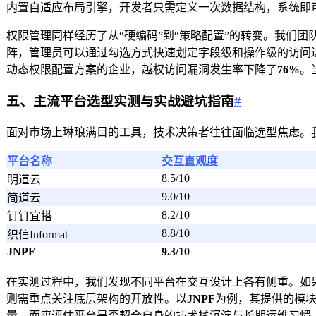
内置自适应布局引擎，开发者只需定义一次数据结构，系统即
权限管理同样经历了从“硬编码”到“策略配置”的转变。我们
阵，管理员可以通过勾选方式快速划定字段级和操作级的访问
动态权限配置方案的企业，越权访问漏洞发生率下降了
76%
。
五、主流平台选型实测与实战避坑指南
#
面对市场上琳琅满目的工具，技术决策者往往面临选型焦虑。
平台名称
交互直观度
8.5/10
明道云
9.0/10
简道云
8.2/10
钉钉宜搭
8.8/10
织信Informat
JNPF
9.3/10
在实测过程中，我们发现不同平台在交互设计上各有侧重。如果
则需重点关注底层架构的开放性。以
JNPF
为例，其提供的模块
量，而应评估平台是否契合自身的技术栈沉淀与长期运维习惯