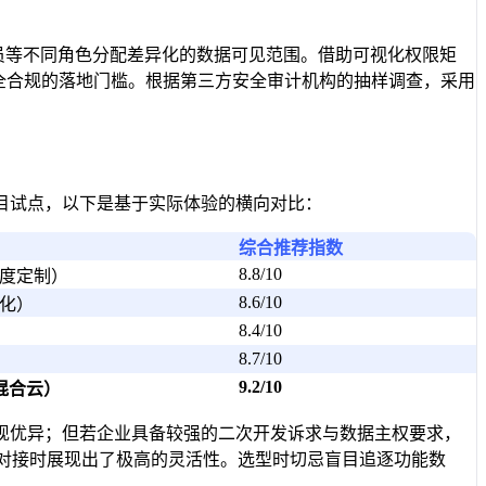
核员等不同角色分配差异化的数据可见范围。借助可视化权限矩
全合规的落地门槛。根据第三方安全审计机构的抽样调查，采用
。
目试点，以下是基于实际体验的横向对比：
综合推荐指数
8.8/10
度定制）
8.6/10
量化）
8.4/10
8.7/10
9.2/10
混合云）
表现优异；但若企业具备较强的二次开发诉求与数据主权要求，
统对接时展现出了极高的灵活性。选型时切忌盲目追逐功能数