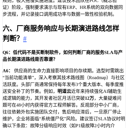
规则，极大拖慢实施进度。建议技术团队在POC（概念验
证）阶段，强制要求演示与现有ERP、HR系统的双向数据同
步流程，并记录接口调用成功率与数据一致性校验机制。
六、厂商服务响应与长期演进路线怎样
判断？
#
Q6：低代码不是买断制软件，如何判断厂商的服务SLA与产
品长期演进路线是否靠谱？
A6：
供应商的生命力直接影响项目的存续期。选型时需跳出
“当前功能清单”，深入考察其技术路线图（Roadmap）与社区
活跃度。头部厂商通常保持每年发布3个重大版本、每季度推
送安全补丁的节奏。例如，
明道云
近年来持续强化AI辅助生
成逻辑的能力，其开发者社区月活已突破
12万
，大量疑难问
题可在48小时内获得官方工程师解答。反观部分中小厂商，
往往依赖外包实施团队交付，售后响应滞后，一旦原厂停止
维护，企业将面临“系统僵尸化”风险。建议签订SLA协议时明
确以下条款：故障分级响应时效（如P1级故障2小时内介