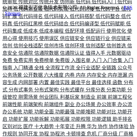
统审批
传统对比
传统开发
伪创新
低代码
低代码入门
低代码
©
2026
福建引迈信息技术有限公司. All Rights Reserved. /
RSS
加持
低代码商业版
低代码实现
低代码对接
低代码平台
低代
/
Sitemap
码扩展
低代码排名
低代码接入
低代码搭配
低代码整合
低代
码真
低代码红黑榜
低代码结合
低代码编译型
低代码赋能
低
代码集成
低成本
低成本编程
低配环境
低配运行
使用优化
使
用心得
使用技巧
使用误区
供应链安全
供应链行业
供应链采
信创
信创全栈适配
信创市场
信创环境
信创适配
信创首选
信
息安全
信通院
信通院数据
信通院认证
值得入手
元数据驱动
免费
免费实用
免费榜单
免费版
入围名单
入门
入门合集
入门
指南
入门精通
全栈
全流程工作流
全行业适配
全链路
公众号
公务场景
公开数据
六大维度
内卷
内存
内存安全
内存泄漏
内
容生成
内网部署
内置
最佳实践
最佳平台
最佳选择
函数
分布
式
分布式事务
分布式架构
分布式缓存
分库分表
分类功能
分
级管控
刚需场景
创业团队
利基玩家
制造业
前端
前端工程化
前端性能
前端架构
前端组件
副业
办公场景
办公效率
办公流
办公系统
功能
功能全面
功能最强
功能堆砌
功能对比
功能开
启
功能扩展
功能拆解
功能拓展
功能权限
功能逻辑
助手排名
区别对比
医疗
十大趋势
十年变迁
升腾
华为
协作
协作体验
协
作规则
协同开发
协程
协程池
卡顿排查
危机
厂商分级
厂商格