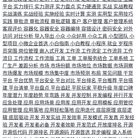
平台
实力排行
实力测评
实力盘点
实力硬通货
实战
实战教程
实战演练
实战经验
实施经验
实时计算
实测
实用型
实用技巧
实践
审批流
审批流程
审批逻辑
客户
客户管理
客户管理系统
客观评价
容器化
容器安全
容器编排
容错设计
密码安全
对外
访问
对比分析
导入导出
小众
小众好用
小众工具
小型团队
小
型项目
小微企业首选
小白指南
小白教程
小程序
就业
岁程序
员突围
岗位管理
嵌入式开发
工作流
工作流定
工作流异
工作
流日
工作流权
工作流版
工具
工单
工单服务结合
工单系统
工
厂生产
差距分析
市场
市场份额
市场地位
市场数据
市场洞察
市场爆发
市场规模
市场集中度
市场预测
布局
常见问题
干货
平台
平台优势
平台安全
平台对比
平台排名
平台推荐
平台搭
建
平台清单
平台盘点
平台追赶
平民玩家
平稳升级
年度口碑
年度潜力
年度趋势
年弯路
并发
并发控制
并发编程
并行开发
应急处理
应用
应用场景
应用库
应用开发
应用模板
应用管控
应用管理
应用落地
应用轻松落地
应用迭代
底层原理
底层逻
辑
底层驱动
开发
开发实战
开发效率
开发模式
开发真
开发经
验
开发者
开发者必备
开发者效能
开发范式
开放度排名
开源
开源低代码
开源排名
开源源码
开源首选
异步编程
录入系统