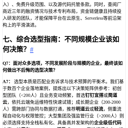
入）、免费升级范围、以及源代码托管条款。同时，查阅厂
商近三年的融资情况与技术专利布局，资金链健康且持续投
入研发的团队，才能保障平台在云原生、Serverless等前沿架
构上的平滑演进。
七、综合选型指南：不同规模企业该如
何决策？
#
Q7：面对众多选项，不同发展阶段与规模的企业，最终该如
何做出不后悔的选型决策？
A7：
选型本质是匹配业务诉求与技术预算的平衡术。我们基
于数百个企业落地案例，提炼出以下决策矩阵供参考：初创
型团队（<200人）且业务变动频繁，首选
钉钉宜搭
或
简道
云
，依托云端免运维特性快速试错；成长期企业（200-2000
人）需跨部门协同与数据打通，推荐
明道云
或
轻流
，侧重流
程自动化与权限管控；大型集团及强监管行业（>2000人）则
必须选择支持全栈私有化、具备高并发架构的
企业级低代码