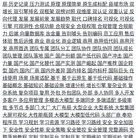
局
历史记录
压力测试
原理
原理简单
原生成标配
县域市场
双
增长
双引擎排名
双框架
双榜对照
双维度
双认证
双重认证
反
向代理
发展
发展前景
发展趋势
取代
口碑排名
可视化
可视化
引擎
可观测性
合规功能
合规安全
合规权限
合规管理
合规能
力
后端
向量数据库
含金量
告别噱头
告别编码
员工应用
售后
体验
售后运维
商业
商业化
商业逻辑
商用
商用低代码
商用开
发
商用首选
团队专属
团队分工
团队协作
团队协同
团队成长
团队管理
团队落地
国产
国产份额
国产低代码
国产冲击
国产
力量
国产化
国产化替代
国产实测
国产崛起
国产推荐
国企转
型
国内
国内厂商
国内外差异
国内排名
国内标杆
国际巨头
在
线使用
场景
场景适配
基于
基于云原生
基于低代码
基础操作
基础概念
基础知识
基础设施
增速分析
增长引擎
复杂业务
复
杂系统
复杂项目
复用
外包
外包团队
外部
多人协同
多人开发
多客户
多应用管理
多模态大模型
多端同步
多端适配
多级审
批
多节点
多部门
大厂
大厂布局
大型企业
大型系统
大型集团
大屏可视化
大性能瓶颈
大模型
大模型低代码
头部厂商
奉劝
程序员
学习规划
学习资源
学习路径
学习路线
安全
安全加固
下
安全性
安全性能
安全策略
安全管控
安全管理
完整源码
完
整落地教程
定制
定制平台
定制开发
定期维护
定期巡检
宝藏