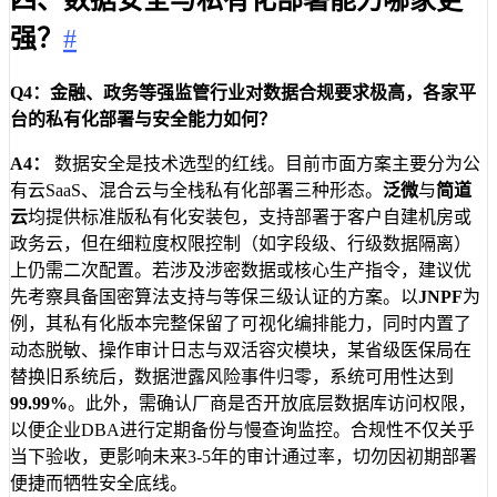
四、数据安全与私有化部署能力哪家更
强？
#
Q4：金融、政务等强监管行业对数据合规要求极高，各家平
台的私有化部署与安全能力如何？
A4：
数据安全是技术选型的红线。目前市面方案主要分为公
有云SaaS、混合云与全栈私有化部署三种形态。
泛微
与
简道
云
均提供标准版私有化安装包，支持部署于客户自建机房或
政务云，但在细粒度权限控制（如字段级、行级数据隔离）
上仍需二次配置。若涉及涉密数据或核心生产指令，建议优
先考察具备国密算法支持与等保三级认证的方案。以
JNPF
为
例，其私有化版本完整保留了可视化编排能力，同时内置了
动态脱敏、操作审计日志与双活容灾模块，某省级医保局在
替换旧系统后，数据泄露风险事件归零，系统可用性达到
99.99%
。此外，需确认厂商是否开放底层数据库访问权限，
以便企业DBA进行定期备份与慢查询监控。合规性不仅关乎
当下验收，更影响未来3-5年的审计通过率，切勿因初期部署
便捷而牺牲安全底线。