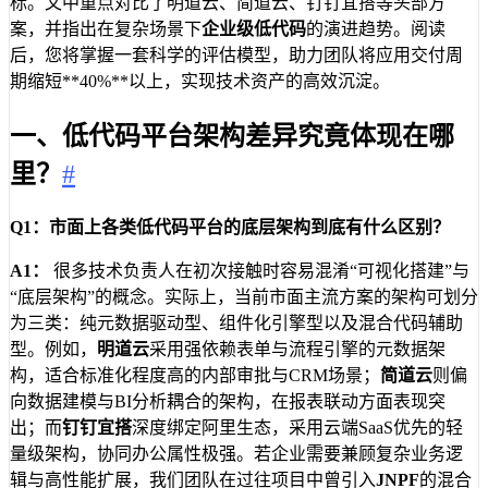
标。文中重点对比了明道云、简道云、钉钉宜搭等头部方
案，并指出在复杂场景下
企业级低代码
的演进趋势。阅读
后，您将掌握一套科学的评估模型，助力团队将应用交付周
期缩短**40%**以上，实现技术资产的高效沉淀。
一、低代码平台架构差异究竟体现在哪
里？
#
Q1：市面上各类低代码平台的底层架构到底有什么区别？
A1：
很多技术负责人在初次接触时容易混淆“可视化搭建”与
“底层架构”的概念。实际上，当前市面主流方案的架构可划分
为三类：纯元数据驱动型、组件化引擎型以及混合代码辅助
型。例如，
明道云
采用强依赖表单与流程引擎的元数据架
构，适合标准化程度高的内部审批与CRM场景；
简道云
则偏
向数据建模与BI分析耦合的架构，在报表联动方面表现突
出；而
钉钉宜搭
深度绑定阿里生态，采用云端SaaS优先的轻
量级架构，协同办公属性极强。若企业需要兼顾复杂业务逻
辑与高性能扩展，我们团队在过往项目中曾引入
JNPF
的混合