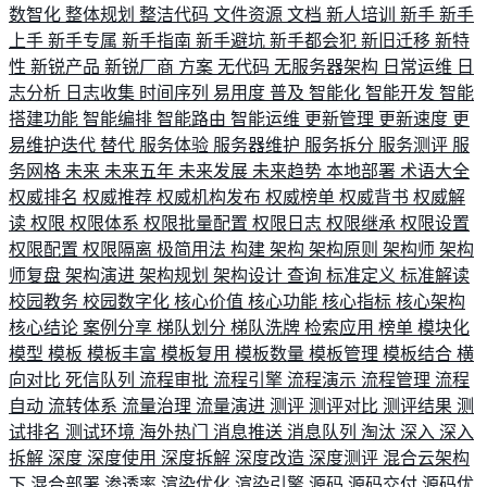
数智化
整体规划
整洁代码
文件资源
文档
新人培训
新手
新手
上手
新手专属
新手指南
新手避坑
新手都会犯
新旧迁移
新特
性
新锐产品
新锐厂商
方案
无代码
无服务器架构
日常运维
日
志分析
日志收集
时间序列
易用度
普及
智能化
智能开发
智能
搭建功能
智能编排
智能路由
智能运维
更新管理
更新速度
更
易维护迭代
替代
服务体验
服务器维护
服务拆分
服务测评
服
务网格
未来
未来五年
未来发展
未来趋势
本地部署
术语大全
权威排名
权威推荐
权威机构发布
权威榜单
权威背书
权威解
读
权限
权限体系
权限批量配置
权限日志
权限继承
权限设置
权限配置
权限隔离
极简用法
构建
架构
架构原则
架构师
架构
师复盘
架构演进
架构规划
架构设计
查询
标准定义
标准解读
校园教务
校园数字化
核心价值
核心功能
核心指标
核心架构
核心结论
案例分享
梯队划分
梯队洗牌
检索应用
榜单
模块化
模型
模板
模板丰富
模板复用
模板数量
模板管理
模板结合
横
向对比
死信队列
流程审批
流程引擎
流程演示
流程管理
流程
自动
流转体系
流量治理
流量演进
测评
测评对比
测评结果
测
试排名
测试环境
海外热门
消息推送
消息队列
淘汰
深入
深入
拆解
深度
深度使用
深度拆解
深度改造
深度测评
混合云架构
下
混合部署
渗透率
渲染优化
渲染引擎
源码
源码交付
源码优