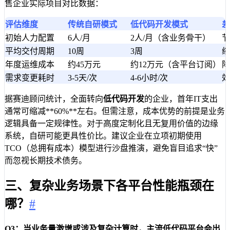
售企业实际项目对比数据：
评估维度
传统自研模式
低代码开发模式
差
初始人力配置
6人/月
2人/月（含业务骨干）
节
平均交付周期
10周
3周
缩
年度运维成本
约45万元
约12万元（含平台订阅）
降
需求变更耗时
3-5天/次
4-6小时/次
效
据赛迪顾问统计，全面转向
低代码开发
的企业，首年IT支出
通常可缩减**60%**左右。但需注意，成本优势的前提是业务
逻辑具备一定规律性。对于高度定制化且无复用价值的边缘
系统，自研可能更具性价比。建议企业在立项初期使用
TCO（总拥有成本）模型进行沙盘推演，避免盲目追求“快”
而忽视长期技术债务。
三、复杂业务场景下各平台性能瓶颈在
哪？
#
Q3：当业务量激增或涉及复杂计算时，主流低代码平台会出