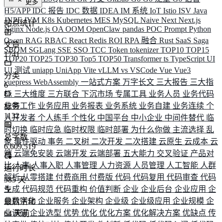
更多
H5/APP
IDC 报告
IDC 数据
IDEA
IM 系统
IoT
Istio
ISV
Java
JNPF
JVM
K8s
Kubernetes
MES
MySQL
Naive
Next
Next.js
站点统计
Nginx
Node.js
OA
OOM
OpenClaw
pandas
POC
Prompt
Python
Qwen
RAG
RBAC
React
Redis
ROI
RPA 融合
Rust
SaaS
Saga
文章
SBOM
SGLang
SSE
SSO
TCC
Token
tokenizer
TOP10
TOP15
1741
TOP20
TOP25
TOP30
Top5
TOP50
Transformer
ts
TypeScript
UI
UI 测试
uniapp
UniApp
Vite
vLLM
vs
VSCode
Vue
Vue3
分类
vuepress
WebAssembly
一站式方案
万字长文
三大报告
三大指
6
标
三大维度
三方联合
下沉市场
专属工具
业务人员
业务代码
业务工作
业务应用
业务报表
业务系统
业务自建
业务连续
个
标签
1132
人开发者
个人练手
个性化
中国平台
中小企业
中间件替代
临
时切换
临时应急
临时权限
临时部署
为什么你做
主流选择
乱
总字数
象
事件驱动
事务
二叉树
二次开发
二次搭建
云原生
云成本
云
6,609,519
端
云端免安装
云端开发
云端部署
五大能力
交叉验证
产品对
比
人事
人事入职
人事管理
人力资源
人员管理
人工智能
人群
运行时长
解析
从零搭建
付费商用
付费版
代码
代码复用
代码审查
代码
585
天
生成
代码规范
代码重构
价值判断
企业
企业后台
企业应用
企
业数字化
企业服务
企业架构
企业级
企业级应用
企业规模
企
最后活动
业调研
企业选型
优势
优化
优化方案
优化解决方案
优缺点
传
64
天前