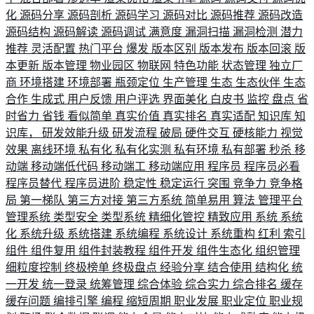
化
源码分享
源码剖析
源码学习
源码对比
源码推荐
源码改造
源码结构
源码解读
源码调试
满意度
漏洞扫描
漏洞检测
潜力
推荐
灵活配置
热门平台
爆发
版本区别
版本发布
版本回滚
版
本更新
版本管理
物业园区
物联网
特色功能
状态管理
独立厂
商
环境搭建
环境部署
瓶颈定位
生产管理
生态
生态伙伴
生态
合作
生成式
用户反馈
用户评选
界面美化
白皮书
监控
盘点
省
时省力
省钱
看似简单
真实价值
真实排名
真实适配
知识库
知
识库，
研发效能升级
研发流程
破局
硬件交互
硬核能力
视觉
效果
离线环境
私有化
私有化实测
私有环境
私有部署
秒杀
移
动端
移动端低代码
移动端工
移动端应用
程序员
程序员必看
程序员替代
程序员进阶
稳定性
稳定运行
突围
竞争力
竞争格
局
第一梯队
第三方对接
第三方系统
简单易用
算法
管理平台
管理系统
类型安全
类型系统
精细化管控
精致应用
系统
系统
化
系统升级
系统搭建
系统编程
系统设计
系统重构
红利
索引
组件
组件复用
组件封装教程
组件开发
组件生态化
组织管理
细粒度控制
终极榜单
终极盘点
经验分享
结合使用
结构化
统
一开发
统一登录
统筹管理
综合体验
综合实力
综合排名
缓存
缓存问题
编排引擎
编程
缩短周期
职业发展
职业定位
职业规