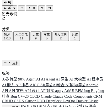
暂无歌词
分类
技术
人工智能
后端
前端
开发工具
运维
1713
11
9
5
2
1
更多
标签
35岁转型
90%
Agent
AI
AI Agent
AI 原生
AI 大模型
AI 程序员
AI 能力
AI"排名
AIGC
AI编程
AI融合
AI辅助编程
Android
API
API 文档
API 设计
API对接
apply
ArkUI
BPM
bug
Bug
bug
排查
Bun
C++20
CI/CD
Claude
Claude Code
Components
CRM
CRUD
CSDN
Cursor
DDD
DeepSeek
DevOps
Docker
Elastic
ELK
Elysia
ESQL
Git
Git 分支
GitLab
Go
Go 泛型
Go 语言