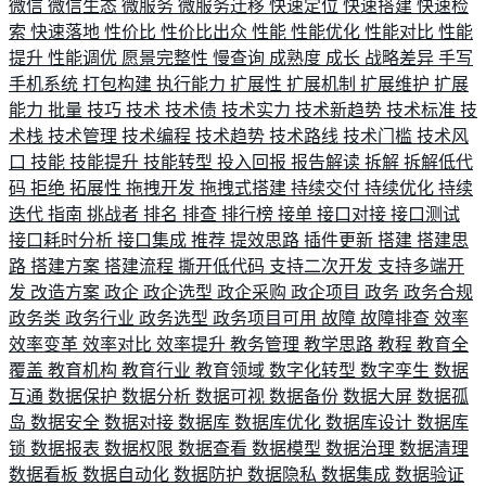
微信
微信生态
微服务
微服务迁移
快速定位
快速搭建
快速检
索
快速落地
性价比
性价比出众
性能
性能优化
性能对比
性能
提升
性能调优
愿景完整性
慢查询
成熟度
成长
战略差异
手写
手机系统
打包构建
执行能力
扩展性
扩展机制
扩展维护
扩展
能力
批量
技巧
技术
技术债
技术实力
技术新趋势
技术标准
技
术栈
技术管理
技术编程
技术趋势
技术路线
技术门槛
技术风
口
技能
技能提升
技能转型
投入回报
报告解读
拆解
拆解低代
码
拒绝
拓展性
拖拽开发
拖拽式搭建
持续交付
持续优化
持续
迭代
指南
挑战者
排名
排查
排行榜
接单
接口对接
接口测试
接口耗时分析
接口集成
推荐
提效思路
插件更新
搭建
搭建思
路
搭建方案
搭建流程
撕开低代码
支持二次开发
支持多端开
发
改造方案
政企
政企选型
政企采购
政企项目
政务
政务合规
政务类
政务行业
政务选型
政务项目可用
故障
故障排查
效率
效率变革
效率对比
效率提升
教务管理
教学思路
教程
教育全
覆盖
教育机构
教育行业
教育领域
数字化转型
数字孪生
数据
互通
数据保护
数据分析
数据可视
数据备份
数据大屏
数据孤
岛
数据安全
数据对接
数据库
数据库优化
数据库设计
数据库
锁
数据报表
数据权限
数据查看
数据模型
数据治理
数据清理
数据看板
数据自动化
数据防护
数据隐私
数据集成
数据验证