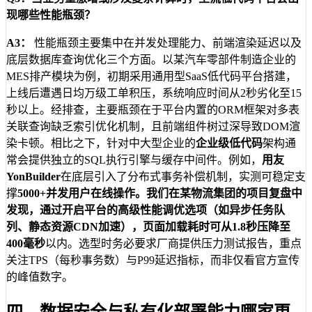
现哪些性能瓶颈？
A3：
性能瓶颈主要集中在并发处理能力、前端渲染延迟以及
底层数据库查询优化三个方面。以某汽车零部件制造企业的
MES排产模块为例，初期采用通用型SaaS低代码平台搭建，
上线后遭遇日均万级工单积压，系统响应时间从2秒劣化至15
秒以上。经排查，主要瓶颈在于平台内置的ORM框架对多表
关联查询缺乏索引优化机制，且前端组件树过深导致DOM渲
染卡顿。相比之下，针对中大型企业的
企业级低代码
架构通
常会提供独立的SQL执行引擎与缓存中间件。例如，
用友
YonBuilder
在底层引入了分布式事务补偿机制，实测可稳定支
撑
5000+
并发用户在线操作。我们在某物流集团的项目复盘中
发现，通过开启平台的高级性能调优选项（如异步任务队
列、静态资源CDN加速），页面加载耗时可从1.8秒压降至
400毫秒
以内。选型时务必要求厂商提供压力测试报告，重点
关注TPS（每秒事务数）与P99延迟指标，而非仅看官方宣传
的峰值数字。