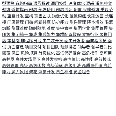
型预警
选购指南
通俗解读
通用技能
速度优化
逻辑
避免冲突
避坑
避坑指南
部署
部署使用
部署适配
配置
采购避坑
重复劳
动
重复开发
重构
销售团队
镜像优化
镜像构建
长期运营
长连
接
门店管理
门槛
问题排查
防护能力
附件管理
降本增效
限流
熔断
隐藏难度
随时随地
难度
集中管控
集团企业
集团管理
集
团级
集团统一
集成
集成能力
集群配置教程
零售行业
零售门
店
零基础
非程序员
面向二次开发
面向开发者
面向程序员
面
试
页面搭建
项目交付
项目团队
预测排名
领导者
领导者对比
颠覆
风口
风险规避
首页优化
高低代码融合
高危操作
高可用
高并发
高并发场景下
高并发架构
高性价比
高性能
高效模式
高效管理
高级
高级函数
高级流转
高级用法
高质量代码
高阶
能力
魔力象限
鸿蒙
鸿蒙开发
黄金标准
黄金组合