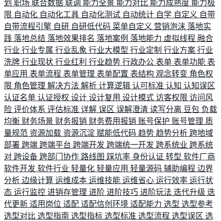
划
职场
联合数据
联调
能力全景
能力对比
能力成熟度
能力极
限
自动化
自动化工具
自动化测试
自动统计
自学
自定义
自带
自带流程引擎
自研
自研低代码
菜单自定义
营销泡沫
落地实
践
落地总结
落地效果排名
落地案例
落地能力
虚拟线程
融合
行业
行业专属
行业乱象
行业大模型
行业定制
行业方案
行业
洗牌
行业现状
行业红利
行业趋势
行政办公
表单
表单功能
表
单应用
表单流程
表单管理
表单配置
表结构
观念转变
角色权
限
角色管理
解决方法
解析
计算逻辑
认可标准
认知
认知误区
认证名单
认证授权
设计
设计复用
设计模式
访客权限
访问风
险
评价体系
评估标准
详解
误区
误解澄清
读写分离
豆包
负载
均衡
财务场景
财务报销
财务费用报销
账号保护
账号管理
质
量规范
资源加载
资源沉淀
赋能低代码
趋势
趋势分析
跨地域
部署
跨端
跨端平台
跨端开发
跨端统一开发
跨系统业
跨系统
对
跨设备
跨部门协作
路线图
踩坑率
身份认证
转型
软件厂商
软件开发
软件行业
轻量化
轻量应用
轻量源码
辅助编程
边界
分析
边缘计算
运维成本
运维技能
运维省心
运行效率
运行状
态
运行监控
进销存管理
进阶
进阶技巧
进阶玩法
迭代升级
迭
代更新
适用岗位
适配
适配信创环境
适配能力
选型
选型参考
选型对比
选型指南
选型指标
选型标准
选型流程
选型误区
选