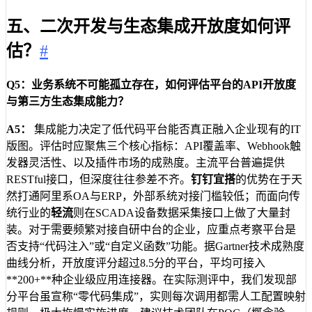
五、二次开发与生态集成开放度如何评
估？
#
Q5：业务系统不可能孤立存在，如何评估平台的API开放度
与第三方生态集成能力？
A5：
集成能力决定了低代码平台能否真正融入企业现有的IT
版图。评估时应聚焦三个核心指标：API覆盖率、Webhook触
发器灵活性、以及插件市场的成熟度。主流平台普遍提供
RESTful接口，但深度往往参差不齐。
钉钉宜搭
的优势在于天
然打通阿里系OA与ERP，外部系统对接门槛较低；而面向传
统行业的
轻流
则在SCADA设备数据采集接口上做了大量封
装。对于需要频繁对接自研中台的企业，应重点考察平台是
否支持“代码注入”或“自定义函数”功能。据Gartner技术成熟度
曲线分析，开放度评分超过8.5分的平台，平均可接入
**200+**种企业级应用连接器。在实际测评中，我们发现部
分平台虽宣称“零代码集成”，实则每次调用都需人工配置映射