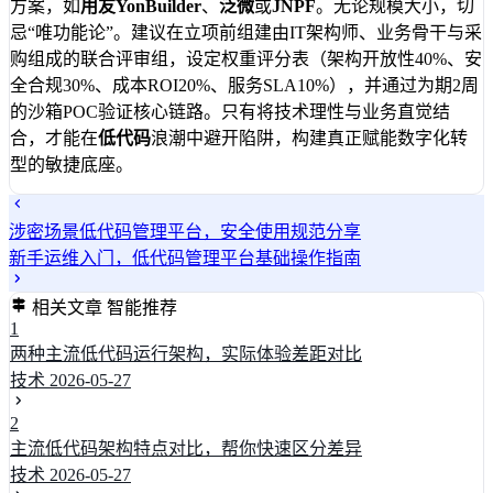
方案，如
用友YonBuilder
、
泛微
或
JNPF
。无论规模大小，切
忌“唯功能论”。建议在立项前组建由IT架构师、业务骨干与采
购组成的联合评审组，设定权重评分表（架构开放性40%、安
全合规30%、成本ROI20%、服务SLA10%），并通过为期2周
的沙箱POC验证核心链路。只有将技术理性与业务直觉结
合，才能在
低代码
浪潮中避开陷阱，构建真正赋能数字化转
型的敏捷底座。
涉密场景低代码管理平台，安全使用规范分享
新手运维入门，低代码管理平台基础操作指南
相关文章
智能推荐
1
两种主流低代码运行架构，实际体验差距对比
技术
2026-05-27
2
主流低代码架构特点对比，帮你快速区分差异
技术
2026-05-27