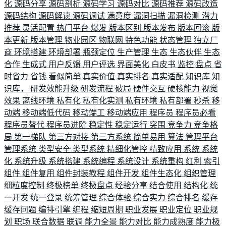
化
源码分享
源码剖析
源码学习
源码对比
源码推荐
源码改造
源码结构
源码解读
源码调试
满意度
漏洞扫描
漏洞检测
潜力
推荐
灵活配置
热门平台
爆发
版本区别
版本发布
版本回滚
版
本更新
版本管理
物业园区
物联网
特色功能
状态管理
独立厂
商
环境搭建
环境部署
瓶颈定位
生产管理
生态
生态伙伴
生态
合作
生成式
用户反馈
用户评选
界面美化
白皮书
监控
盘点
省
时省力
省钱
看似简单
真实价值
真实排名
真实适配
知识库
知
识库，
研发效能升级
研发流程
破局
硬件交互
硬核能力
视觉
效果
离线环境
私有化
私有化实测
私有环境
私有部署
秒杀
移
动端
移动端低代码
移动端工
移动端应用
程序员
程序员必看
程序员替代
程序员进阶
稳定性
稳定运行
突围
竞争力
竞争格
局
第一梯队
第三方对接
第三方系统
简单易用
算法
管理平台
管理系统
类型安全
类型系统
精细化管控
精致应用
系统
系统
化
系统升级
系统搭建
系统编程
系统设计
系统重构
红利
索引
组件
组件复用
组件封装教程
组件开发
组件生态化
组织管理
细粒度控制
终极榜单
终极盘点
经验分享
结合使用
结构化
统
一开发
统一登录
统筹管理
综合体验
综合实力
综合排名
缓存
缓存问题
编排引擎
编程
缩短周期
职业发展
职业定位
职业规
划
职场
联合数据
联调
能力全景
能力对比
能力成熟度
能力极