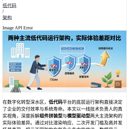
低代码
/
架构
Image API Error
在数字化转型深水区，
低代码
平台的底层运行架构直接决定
了企业的交付效率与系统寿命。本文以一线技术负责人的真
实视角，深度拆解
组件拼装型
与
模型驱动型
两大主流架构的
实际体验差异。通过对比渲染响应、二次开发门槛及高并发