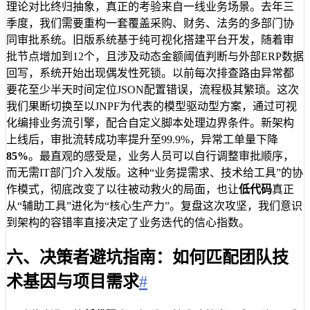
理论对比终归抽象，真正的考验来自一线业务场景。去年三
季度，我们需要重构一套覆盖采购、财务、法务的多部门协
同审批系统。旧版系统基于纯可视化搭建平台开发，随着审
批节点增加到12个，且涉及动态金额阈值判断与外部ERP数据
回写，系统开始出现偶发性死锁。以前每次排查路由异常都
要花至少半天时间定位JSON配置错误，流程极其繁琐。这次
我们果断切换至以JNPF为代表的模型驱动型方案，通过可视
化编排业务流引擎，配合自定义脚本处理边界条件。新架构
上线后，审批流转成功率提升至99.9%，异常工单量下降
85%
。最直观的感受是，业务人员可以自行调整审批顺序，
而无需IT部门介入发版。这种“业务提需求、技术给工具”的协
作模式，彻底改变了以往被动救火的局面，也让
低代码
真正
从“辅助工具”进化为“核心生产力”。复盘这次攻坚，我们意识
到架构的容错率直接决定了业务迭代的信心指数。
六、决策者避坑指南：如何匹配团队技
术基因与项目需求
#