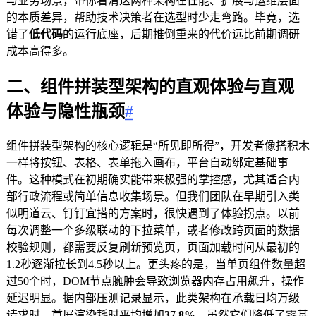
与业务场景，带你看清这两种架构在性能、扩展与运维层面
的本质差异，帮助技术决策者在选型时少走弯路。毕竟，选
错了
低代码
的运行底座，后期推倒重来的代价远比前期调研
成本高得多。
二、组件拼装型架构的直观体验与直观
体验与隐性瓶颈
#
组件拼装型架构的核心逻辑是“所见即所得”，开发者像搭积木
一样将按钮、表格、表单拖入画布，平台自动绑定基础事
件。这种模式在初期确实能带来极强的掌控感，尤其适合内
部行政流程或简单信息收集场景。但我们团队在早期引入类
似明道云、钉钉宜搭的方案时，很快遇到了体验拐点。以前
每次调整一个多级联动的下拉菜单，或者修改跨页面的数据
校验规则，都需要反复刷新预览页，页面加载时间从最初的
1.2秒逐渐拉长到4.5秒以上。更头疼的是，当单页组件数量超
过50个时，DOM节点臃肿会导致浏览器内存占用飙升，操作
延迟明显。据内部压测记录显示，此类架构在承载日均万级
请求时，首屏渲染耗时平均增加
37.8%
。虽然它们降低了零基