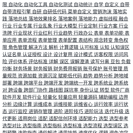
限
自动化
自动化工具
自动化测试
自动统计
自学
自定义
自带
自带流程引擎
自研
自研低代码
菜单自定义
营销泡沫
落地实
践
落地总结
落地效果排名
落地案例
落地能力
虚拟线程
融合
行业
行业专属
行业乱象
行业大模型
行业定制
行业方案
行业
洗牌
行业现状
行业红利
行业趋势
行政办公
表单
表单功能
表
单应用
表单流程
表单管理
表单配置
表结构
观念转变
角色权
限
角色管理
解决方法
解析
计算逻辑
认可标准
认知
认知误区
认证名单
认证授权
设计
设计复用
设计模式
访客权限
访问风
险
评价体系
评估标准
详解
误区
误解澄清
读写分离
豆包
负载
均衡
财务场景
财务报销
财务费用报销
账号保护
账号管理
质
量规范
资源加载
资源沉淀
赋能低代码
趋势
趋势分析
跨地域
部署
跨端
跨端平台
跨端开发
跨端统一开发
跨系统业
跨系统
对
跨设备
跨部门协作
路线图
踩坑率
身份认证
转型
软件厂商
软件开发
软件行业
轻量化
轻量应用
轻量源码
辅助编程
边界
分析
边缘计算
运维成本
运维技能
运维省心
运行效率
运行状
态
运行监控
进销存管理
进阶
进阶技巧
进阶玩法
迭代升级
迭
代更新
适用岗位
适配
适配信创环境
适配能力
选型
选型参考
选型对比
选型指南
选型指标
选型标准
选型流程
选型误区
选
型预警
选购指南
通俗解读
通用技能
速度优化
逻辑
避免冲突