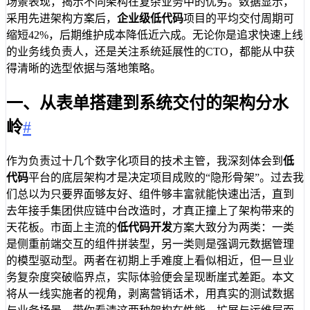
场景表现，揭示不同架构在复杂业务中的优劣。数据显示，
采用先进架构方案后，
企业级低代码
项目的平均交付周期可
缩短42%，后期维护成本降低近六成。无论你是追求快速上线
的业务线负责人，还是关注系统延展性的CTO，都能从中获
得清晰的选型依据与落地策略。
一、从表单搭建到系统交付的架构分水
岭
#
作为负责过十几个数字化项目的技术主管，我深刻体会到
低
代码
平台的底层架构才是决定项目成败的“隐形骨架”。过去我
们总以为只要界面够友好、组件够丰富就能快速出活，直到
去年接手集团供应链中台改造时，才真正撞上了架构带来的
天花板。市面上主流的
低代码开发
方案大致分为两类：一类
是侧重前端交互的组件拼装型，另一类则是强调元数据管理
的模型驱动型。两者在初期上手难度上看似相近，但一旦业
务复杂度突破临界点，实际体验便会呈现断崖式差距。本文
将从一线实施者的视角，剥离营销话术，用真实的测试数据