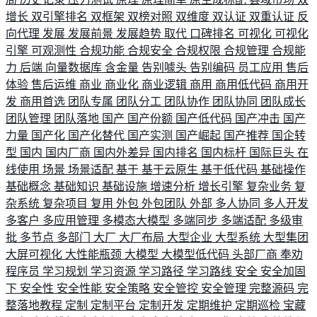
增长
双引擎排名
双框架
双榜对照
双维度
双认证
双重认证
反
向代理
发展
发展前景
发展趋势
取代
口碑排名
可视化
可视化
引擎
可观测性
合规功能
合规安全
合规权限
合规管理
合规能
力
后端
向量数据库
含金量
告别噱头
告别编码
员工应用
售后
体验
售后运维
商业
商业化
商业逻辑
商用
商用低代码
商用开
发
商用首选
团队专属
团队分工
团队协作
团队协同
团队成长
团队管理
团队落地
国产
国产份额
国产低代码
国产冲击
国产
力量
国产化
国产化替代
国产实测
国产崛起
国产推荐
国企转
型
国内
国内厂商
国内外差异
国内排名
国内标杆
国际巨头
在
线使用
场景
场景适配
基于
基于云原生
基于低代码
基础操作
基础概念
基础知识
基础设施
增速分析
增长引擎
复杂业务
复
杂系统
复杂项目
复用
外包
外包团队
外部
多人协同
多人开发
多客户
多应用管理
多模态大模型
多端同步
多端适配
多级审
批
多节点
多部门
大厂
大厂布局
大型企业
大型系统
大型集团
大屏可视化
大性能瓶颈
大模型
大模型低代码
头部厂商
奉劝
程序员
学习规划
学习资源
学习路径
学习路线
安全
安全加固
下
安全性
安全性能
安全策略
安全管控
安全管理
完整源码
完
整落地教程
定制
定制平台
定制开发
定期维护
定期巡检
宝藏