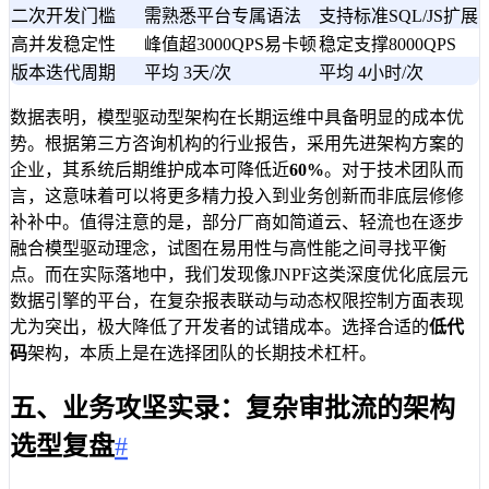
二次开发门槛
需熟悉平台专属语法
支持标准SQL/JS扩展
高并发稳定性
峰值超3000QPS易卡顿
稳定支撑8000QPS
版本迭代周期
平均 3天/次
平均 4小时/次
数据表明，模型驱动型架构在长期运维中具备明显的成本优
势。根据第三方咨询机构的行业报告，采用先进架构方案的
企业，其系统后期维护成本可降低近
60%
。对于技术团队而
言，这意味着可以将更多精力投入到业务创新而非底层修修
补补中。值得注意的是，部分厂商如简道云、轻流也在逐步
融合模型驱动理念，试图在易用性与高性能之间寻找平衡
点。而在实际落地中，我们发现像JNPF这类深度优化底层元
数据引擎的平台，在复杂报表联动与动态权限控制方面表现
尤为突出，极大降低了开发者的试错成本。选择合适的
低代
码
架构，本质上是在选择团队的长期技术杠杆。
五、业务攻坚实录：复杂审批流的架构
选型复盘
#