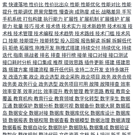
索
快速落地
性价比
性价比出众
性能
性能优化
性能对比
性能
提升
性能调优
愿景完整性
慢查询
成熟度
成长
战略差异
手写
手机系统
打包构建
执行能力
扩展性
扩展机制
扩展维护
扩展
能力
批量
技巧
技术
技术债
技术实力
技术新趋势
技术标准
技
术栈
技术管理
技术编程
技术趋势
技术路线
技术门槛
技术风
口
技能
技能提升
技能转型
投入回报
报告解读
拆解
拆解低代
码
拒绝
拓展性
拖拽开发
拖拽式搭建
持续交付
持续优化
持续
迭代
指南
挑战者
排名
排查
排行榜
接单
接口对接
接口测试
接口耗时分析
接口集成
推荐
提效思路
插件更新
搭建
搭建思
路
搭建方案
搭建流程
撕开低代码
支持二次开发
支持多端开
发
改造方案
政企
政企选型
政企采购
政企项目
政务
政务合规
政务类
政务行业
政务选型
政务项目可用
故障
故障排查
效率
效率变革
效率对比
效率提升
教务管理
教学思路
教程
教育全
覆盖
教育机构
教育行业
教育领域
数字化转型
数字孪生
数据
互通
数据保护
数据分析
数据可视
数据备份
数据大屏
数据孤
岛
数据安全
数据对接
数据库
数据库优化
数据库设计
数据库
锁
数据报表
数据权限
数据查看
数据模型
数据治理
数据清理
数据看板
数据自动化
数据防护
数据隐私
数据集成
数据验证
数智化
整体规划
整洁代码
文件资源
文档
新人培训
新手
新手