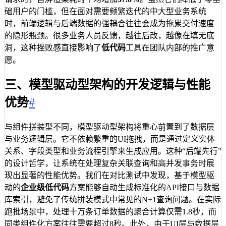
础用户的门槛，但在面对需要频繁迭代的中大型业务系统
时，前端逻辑与后端数据的强耦合往往会成为拖累交付速度
的隐形瓶颈。很多业务人员反馈，越往后改，越像在填无底
洞，这种挫败感直接影响了
低代码
工具在团队内部的推广意
愿。
三、模型驱动型架构的开发逻辑与性能
优势
#
与组件拼装型不同，模型驱动型架构将重心前置到了数据层
与业务逻辑层。它不依赖繁重的UI拖拽，而是通过定义实体
关系、字段类型和业务流程引擎来生成应用。这种“后端先行”
的设计哲学，让系统在处理复杂关联查询和高并发事务时展
现出显著的性能优势。我们在对比测试中发现，基于模型驱
动的
企业级低代码
方案能够自动生成标准化的API接口与数据
库索引，避免了传统拼装模式中常见的N+1查询问题。在实际
跑批场景中，处理十万条订单数据的聚合计算仅需1.8秒，而
同类组件化方案往往需要超过8秒。此外，由于UI层与数据层