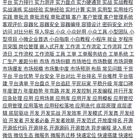
平台
实力排行
实力测评
实力盘点
实力硬通货
实战
实战教程
实战演练
实战经验
实施经验
实时计算
实测
实用型
实用技巧
实践
审批流
审批流程
审批逻辑
客户
客户管理
客户管理系统
客观评价
容器化
容器安全
容器编排
容错设计
密码安全
对外
访问
对比分析
导入导出
小众
小众好用
小众工具
小型团队
小
型项目
小微企业首选
小白指南
小白教程
小程序
就业
岁程序
员突围
岗位管理
嵌入式开发
工作流
工作流定
工作流异
工作
流日
工作流权
工作流版
工具
工单
工单服务结合
工单系统
工
厂生产
差距分析
市场
市场份额
市场地位
市场数据
市场洞察
市场爆发
市场规模
市场集中度
市场预测
布局
常见问题
干货
平台
平台优势
平台安全
平台对比
平台排名
平台推荐
平台搭
建
平台清单
平台盘点
平台追赶
平民玩家
平稳升级
年度口碑
年度潜力
年度趋势
年弯路
并发
并发控制
并发编程
并行开发
应急处理
应用
应用场景
应用库
应用开发
应用模板
应用管控
应用管理
应用落地
应用轻松落地
应用迭代
底层原理
底层逻
辑
底层驱动
开发
开发实战
开发效率
开发模式
开发真
开发经
验
开发者
开发者必备
开发者效能
开发范式
开放度排名
开源
开源低代码
开源排名
开源源码
开源首选
异步编程
录入系统
微信
微信生态
微服务
微服务迁移
快速定位
快速搭建
快速检