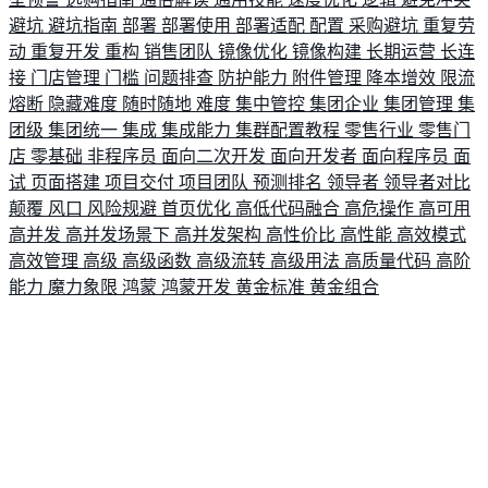
避坑
避坑指南
部署
部署使用
部署适配
配置
采购避坑
重复劳
动
重复开发
重构
销售团队
镜像优化
镜像构建
长期运营
长连
接
门店管理
门槛
问题排查
防护能力
附件管理
降本增效
限流
熔断
隐藏难度
随时随地
难度
集中管控
集团企业
集团管理
集
团级
集团统一
集成
集成能力
集群配置教程
零售行业
零售门
店
零基础
非程序员
面向二次开发
面向开发者
面向程序员
面
试
页面搭建
项目交付
项目团队
预测排名
领导者
领导者对比
颠覆
风口
风险规避
首页优化
高低代码融合
高危操作
高可用
高并发
高并发场景下
高并发架构
高性价比
高性能
高效模式
高效管理
高级
高级函数
高级流转
高级用法
高质量代码
高阶
能力
魔力象限
鸿蒙
鸿蒙开发
黄金标准
黄金组合