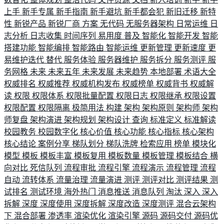
上手
新手专属
新手指南
新手避坑
新手都会犯
新旧迁移
新特
性
新锐产品
新锐厂商
方案
无代码
无服务器架构
日常运维
日
志分析
日志收集
时间序列
易用度
普及
智能化
智能开发
智能
搭建功能
智能编排
智能路由
智能运维
更新管理
更新速度
更
易维护迭代
替代
服务体验
服务器维护
服务拆分
服务测评
服
务网格
未来
未来五年
未来发展
未来趋势
本地部署
术语大全
权威排名
权威推荐
权威机构发布
权威榜单
权威背书
权威解
读
权限
权限体系
权限批量配置
权限日志
权限继承
权限设置
权限配置
权限隔离
极简用法
构建
架构
架构原则
架构师
架构
师复盘
架构演进
架构规划
架构设计
查询
标准定义
标准解读
校园教务
校园数字化
核心价值
核心功能
核心指标
核心架构
核心结论
案例分享
梯队划分
梯队洗牌
检索应用
榜单
模块化
模型
模板
模板丰富
模板复用
模板数量
模板管理
模板结合
横
向对比
死信队列
流程审批
流程引擎
流程演示
流程管理
流程
自动
流转体系
流量治理
流量演进
测评
测评对比
测评结果
测
试排名
测试环境
海外热门
消息推送
消息队列
淘汰
深入
深入
拆解
深度
深度使用
深度拆解
深度改造
深度测评
混合云架构
下
混合部署
渗透率
渲染优化
渲染引擎
源码
源码交付
源码优