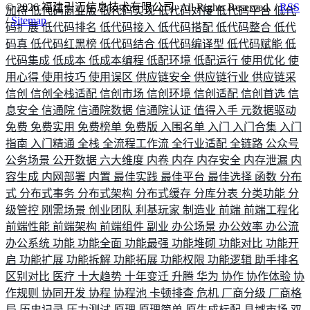
©
2026
福建引迈信息技术有限公司. All Rights Reserved. /
RSS
加持
低代码商业版
低代码实现
低代码对接
低代码平台
低代
/
Sitemap
码扩展
低代码排名
低代码接入
低代码搭配
低代码整合
低代
码真
低代码红黑榜
低代码结合
低代码编译型
低代码赋能
低
代码集成
低成本
低成本编程
低配环境
低配运行
使用优化
使
用心得
使用技巧
使用误区
供应链安全
供应链行业
供应链采
信创
信创全栈适配
信创市场
信创环境
信创适配
信创首选
信
息安全
信通院
信通院数据
信通院认证
值得入手
元数据驱动
免费
免费实用
免费榜单
免费版
入围名单
入门
入门合集
入门
指南
入门精通
全栈
全流程工作流
全行业适配
全链路
公众号
公务场景
公开数据
六大维度
内卷
内存
内存安全
内存泄漏
内
容生成
内网部署
内置
最佳实践
最佳平台
最佳选择
函数
分布
式
分布式事务
分布式架构
分布式缓存
分库分表
分类功能
分
级管控
刚需场景
创业团队
利基玩家
制造业
前端
前端工程化
前端性能
前端架构
前端组件
副业
办公场景
办公效率
办公流
办公系统
功能
功能全面
功能最强
功能堆砌
功能对比
功能开
启
功能扩展
功能拆解
功能拓展
功能权限
功能逻辑
助手排名
区别对比
医疗
十大趋势
十年变迁
升腾
华为
协作
协作体验
协
作规则
协同开发
协程
协程池
卡顿排查
危机
厂商分级
厂商格
局
历史记录
压力测试
原理
原理简单
原生成标配
县域市场
双