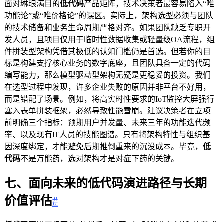
面对琳琅满目的
低代码
产品矩阵，技术决策者最容易陷入“唯
功能论”或“唯价格论”的误区。实际上，架构选型必须与团队
的技术储备和业务生命周期严格对齐。如果团队缺乏专职开
发人员，且项目仅用于临时性数据收集或轻量级OA流程，组
件拼装型架构凭借其极低的认知门槛仍是首选。但若你的目
标是构建支撑核心业务的数字底座，且团队具备一定的代码
编写能力，那么模型驱动型架构无疑是更稳妥的投资。我们
在选型过程中发现，许多企业失败的原因并非平台不好用，
而是错配了场景。例如，将高实时性要求的IoT监控大屏强行
塞入表单拼装框架，必然导致性能雪崩。建议决策者在立项
前明确三个指标：预期用户并发量、未来三年的功能迭代频
率、以及现有IT人员的技能图谱。只有将架构特性与组织基
因深度绑定，才能避免后期推倒重来的沉没成本。毕竟，
低
代码
不是万能药，选对架构才是对症下药的关键。
七、面向未来的低代码演进路径与长期
价值评估
#