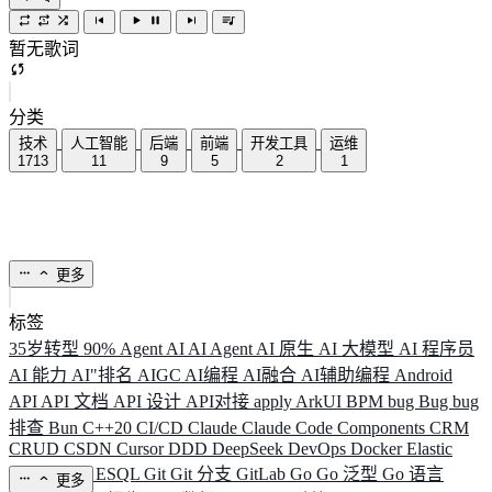
暂无歌词
分类
技术
人工智能
后端
前端
开发工具
运维
1713
11
9
5
2
1
更多
标签
35岁转型
90%
Agent
AI
AI Agent
AI 原生
AI 大模型
AI 程序员
AI 能力
AI"排名
AIGC
AI编程
AI融合
AI辅助编程
Android
API
API 文档
API 设计
API对接
apply
ArkUI
BPM
bug
Bug
bug
排查
Bun
C++20
CI/CD
Claude
Claude Code
Components
CRM
CRUD
CSDN
Cursor
DDD
DeepSeek
DevOps
Docker
Elastic
ELK
Elysia
ESQL
Git
Git 分支
GitLab
Go
Go 泛型
Go 语言
更多