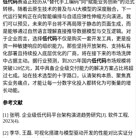
低代码
赛道正经历从“替代手工编码”向“赋能业务创新”的范式
转移。随着云原生技术的普及与AI大模型的深度融合，下一
代运行架构正在向智能编排与自适应弹性伸缩方向演进。我
们可以预见，未来的平台将不再局限于静态的页面生成，而
是能够通过自然语言理解直接推导数据模型与交互逻辑。对
于企业而言，选择
低代码
不仅是购买一套开发工具，更是投
资一种敏捷响应的组织能力。那些坚持开放架构、支持私有
化部署且持续投入底层优化的厂商，将在接下来的市场洗牌
中占据主动。据行业预测，到2025年国内
低代码
市场规模将
突破128亿元，其中具备企业级交付能力的解决方案占比将超
过七成。站在技术选型的十字路口，认清架构本质、聚焦真
实业务痛点，才能让每一分数字化投入都转化为可衡量的增
长动能。
参考文献
[1] 张明. 企业级低代码平台架构演进趋势研究[J]. 软件工程,
2023(4).
[2] 李华, 王磊. 可视化搭建与模型驱动开发的性能对比实证分