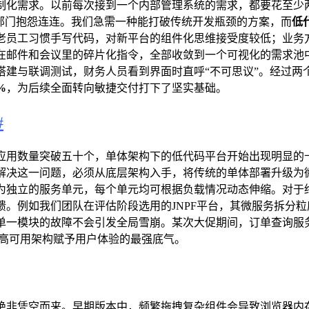
制化需求。以前每次接到一个内部管理系统的需求，都要花至少
部门抱怨连连。我们急需一种能打破传统开发瓶颈的方案，而
低
老员工习惯手写代码，对新平台的组件化思维接受度较低；业务方
在邮件和会议里的碎片化指令，全部收敛到一个可视化的需求池
建与联调测试，财务人员看到界面时直呼“不可思议”。经过两
%
，为后续全面转向敏捷交付打下了坚实基础。
#
应用数量突破五十个，单体架构下的低代码平台开始出现明显的
解决这一问题，必须从底层架构入手，将传统的单体部署升级为微
为独立的服务单元，每个单元均可根据负载情况动态伸缩。对于
。例如我们团队在评估阶段选用的JNPF平台，其微服务拆分粒
单一模块的故障不会引发全局雪崩。某次大促期间，订单查询服
高可用架构赋予用户体验的最强底气。
绝非凭空而来。早期版本中，频繁拖拽复杂组件会导致浏览器内