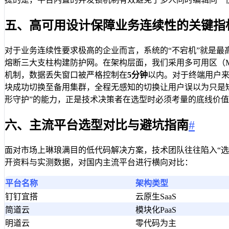
五、高可用设计保障业务连续性的关键指
对于业务连续性要求极高的企业而言，系统的“不宕机”就是
熔断三大支柱构建防护网。在架构层面，我们采用多可用区（M
机制，数据丢失窗口被严格控制在
5分钟
以内。对于终端用户
块成功切换至备用集群，全程无感知的切换让用户误以为只是
形守护”的能力，正是技术决策者在选型时必须考量的底线价
六、主流平台选型对比与避坑指南
#
面对市场上琳琅满目的低代码解决方案，技术团队往往陷入“
开资料与实测数据，对国内主流平台进行横向对比：
平台名称
架构类型
钉钉宜搭
云原生SaaS
简道云
模块化PaaS
明道云
零代码为主