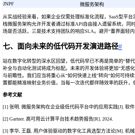
JNPF
微服务架构
从实战经验来看，如果企业仅需处理标准化流程，SaaS型平
栈微服务架构允许开发者通过标准API自由接入遗留系统，
场是否活跃，三是技术支持团队的响应SLA。避开“重界面轻
七、面向未来的低代码开发演进路径
#
站在数字化转型的深水区回望，低代码早已不再是简单的“替代
补全与自动化测试将成为标配。未来的开发体验将更加“无感
与前瞻性。我们应当将重心从“如何快速上线”转向“如何可持
置都能精准映射业务价值，当每一次迭代都伴随效率的跃升，
参考文献
[1] 张明. 微服务架构在企业级低代码平台中的应用实践[J]. 软件工程
[2] Gartner. 高可用云计算平台技术趋势报告[R]. 2024.
[3] 李华, 王磊. 用户体验驱动的数字化工具选型方法论[M]. 机械工