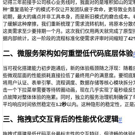
记得三年前接手公司核心业务线时，我面对的是堆积如山的定
种“重复造轮子”的模式不仅让开发团队疲于奔命，更导致业务
初期，最大的痛点并非工具本身，而是新旧模式的磨合成本。
了缓解这种摩擦，我们重新梳理了需求流转机制，将原本分散
这类需求至少要排期一个月。这次我们仅用两天就完成了原型搭
据内部统计，这一阶段的流程标准化使需求评审时间缩短了
42
二、微服务架构如何重塑低代码底层体验
当可视化搭建能力初步跑通后，新的体验瓶颈随之浮现：随着
些微观层面的性能损耗直接拉低了最终用户的满意度。要彻底
将用户认证、表单引擎、流程调度、数据存储等核心模块拆分
击一个下拉菜单需要等待转圈动画，现在几乎实现了毫秒级反馈
点故障对整体体验的拖累。同时，独立的服务治理机制确保了
平均响应时间依然稳定在
1.2秒
以内。这种隐形的稳定性，正是
三、拖拽式交互背后的性能优化逻辑
#
拖拽式搭建是低代码平台最标志性的交互特征，但流畅的体验