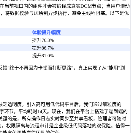
在当前视口内的组件才会被编译成真实DOM节点；当用户滚动
，将数据校验与UI绘制异步执行，避免主线程阻塞。以下是优
体验提升幅度
提升76.3%
提升86.7%
提升81.0%
馈“终于不再因为卡顿而打断思路”，真正实现了从“能用”到
缺乏透明度。引入高可用低代码平台后，我们通过细粒度的
字环节，平均耗时14天。现在，我们在平台上搭建了端到端的
关键的是，所有操作日志实时同步至共享看板，管理者可随时
调的，权限隔离与流程审计是企业级低代码落地的双保险。值得一
功能宣传更能赢得团队的信任。