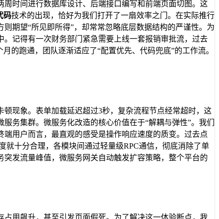
两周时间进行数据库设计、后端接口编写和前端页面切图。这
代码
技术的出现，恰好为我们打开了一扇效率之门。在实际推行
则期望“所见即所得”，却常常忽略底层数据结构的严谨性。为
中。记得有一次财务部门紧急需要上线一套报销审批流，过去
个月的跑通，团队逐渐适应了“配置优先、代码兜底”的工作流。
卡顿现象。表单加载延迟超过3秒，复杂流程节点经常超时，这
服务集群。微服务化改造的核心价值在于“解耦与弹性”。我们
终端用户而言，最直观的感受是操作响应速度的质变。过去点
度就十分合理，各模块间通过轻量级RPC通信，彻底消除了单
务突发流量峰值，微服务网关自动触发扩容策略，整个平台的
存占用飙升，甚至引发页面假死。为了解决这一体验断点，我