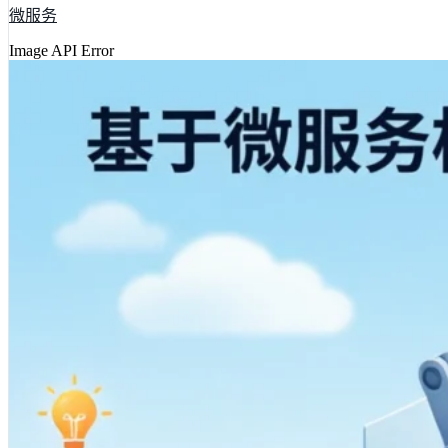
微服务
Image API Error