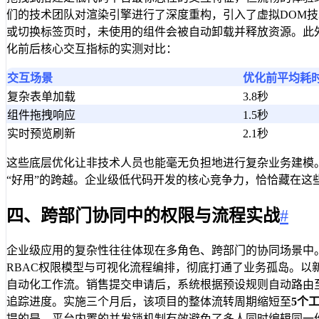
们的技术团队对渲染引擎进行了深度重构，引入了虚拟DOM
或切换标签页时，未使用的组件会被自动卸载并释放资源。此外
化前后核心交互指标的实测对比：
交互场景
优化前平均耗
复杂表单加载
3.8秒
组件拖拽响应
1.5秒
实时预览刷新
2.1秒
这些底层优化让非技术人员也能毫无负担地进行复杂业务建模。
“好用”的跨越。企业级低代码开发的核心竞争力，恰恰藏在这
四、跨部门协同中的权限与流程实战
#
企业级应用的复杂性往往体现在多角色、跨部门的协同场景中
RBAC权限模型与可视化流程编排，彻底打通了业务孤岛。以
自动化工作流。销售提交申请后，系统根据预设规则自动路由
追踪进度。实施三个月后，该项目的整体流转周期缩短至
5个
提的是，平台内置的并发锁机制有效避免了多人同时编辑同一