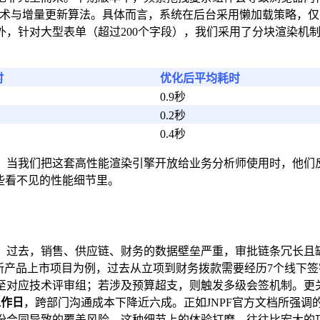
技术与增量更新算法。具体而言，系统在后台采用懒加载策略，仅
，针对大型表单（超过200个字段），我们采用了分块渲染机制
时
优化后平均耗时
0.9秒
0.2秒
0.4秒
当我们把这套高性能渲染引擎开放给业务分析师使用时，他们反
些看不见的性能细节里。
。过去，销售、供应链、财务的数据壁垒严重，审批链条冗长且
新产品上市项目为例，过去从立项到财务拨款需要经历7个线下签
至对应技术评审组；若涉及预算超支，则触发多级会签机制。更
工作日
，跨部门沟通成本下降近六成。正如JNPF官方文档所强
份合同导致的覆盖风险，这种细节上的体验打磨，往往比宏大的