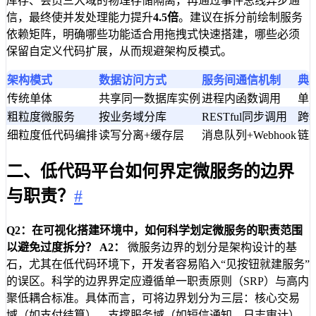
库存、会员三大域的物理存储隔离，再通过事件总线异步通
信，最终使并发处理能力提升
4.5倍
。建议在拆分前绘制服务
依赖矩阵，明确哪些功能适合用拖拽式快速搭建，哪些必须
保留自定义代码扩展，从而规避架构反模式。
架构模式
数据访问方式
服务间通信机制
典
传统单体
共享同一数据库实例
进程内函数调用
单
粗粒度微服务
按业务域分库
RESTful同步调用
跨
细粒度低代码编排
读写分离+缓存层
消息队列+Webhook
链
二、低代码平台如何界定微服务的边界
与职责？
#
Q2：在可视化搭建环境中，如何科学划定微服务的职责范围
以避免过度拆分？
A2：
微服务边界的划分是架构设计的基
石，尤其在低代码环境下，开发者容易陷入“见按钮就建服务”
的误区。科学的边界界定应遵循单一职责原则（SRP）与高内
聚低耦合标准。具体而言，可将边界划分为三层：核心交易
域（如支付结算）、支撑服务域（如短信通知、日志审计）