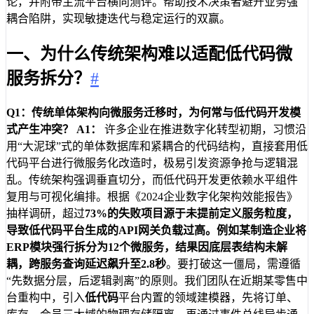
论，并附带主流平台横向测评。帮助技术决策者避开业务强
耦合陷阱，实现敏捷迭代与稳定运行的双赢。
一、为什么传统架构难以适配低代码微
服务拆分？
#
Q1：传统单体架构向微服务迁移时，为何常与低代码开发模
式产生冲突？
A1：
许多企业在推进数字化转型初期，习惯沿
用“大泥球”式的单体数据库和紧耦合的代码结构，直接套用低
代码平台进行微服务化改造时，极易引发资源争抢与逻辑混
乱。传统架构强调垂直切分，而低代码开发更依赖水平组件
复用与可视化编排。根据《2024企业数字化架构效能报告》
抽样调研，超过
73%
的失败项目源于未提前定义服务粒度，
导致低代码平台生成的API网关负载过高。例如某制造企业将
ERP模块强行拆分为12个微服务，结果因底层表结构未解
耦，跨服务查询延迟飙升至
2.8秒
。要打破这一僵局，需遵循
“先数据分层，后逻辑剥离”的原则。我们团队在近期某零售中
台重构中，引入
低代码
平台内置的领域建模器，先将订单、