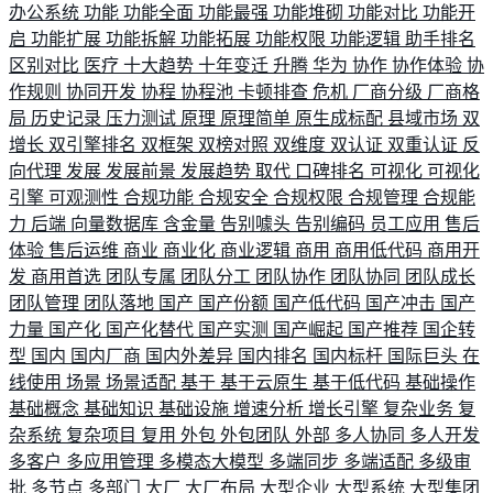
办公系统
功能
功能全面
功能最强
功能堆砌
功能对比
功能开
启
功能扩展
功能拆解
功能拓展
功能权限
功能逻辑
助手排名
区别对比
医疗
十大趋势
十年变迁
升腾
华为
协作
协作体验
协
作规则
协同开发
协程
协程池
卡顿排查
危机
厂商分级
厂商格
局
历史记录
压力测试
原理
原理简单
原生成标配
县域市场
双
增长
双引擎排名
双框架
双榜对照
双维度
双认证
双重认证
反
向代理
发展
发展前景
发展趋势
取代
口碑排名
可视化
可视化
引擎
可观测性
合规功能
合规安全
合规权限
合规管理
合规能
力
后端
向量数据库
含金量
告别噱头
告别编码
员工应用
售后
体验
售后运维
商业
商业化
商业逻辑
商用
商用低代码
商用开
发
商用首选
团队专属
团队分工
团队协作
团队协同
团队成长
团队管理
团队落地
国产
国产份额
国产低代码
国产冲击
国产
力量
国产化
国产化替代
国产实测
国产崛起
国产推荐
国企转
型
国内
国内厂商
国内外差异
国内排名
国内标杆
国际巨头
在
线使用
场景
场景适配
基于
基于云原生
基于低代码
基础操作
基础概念
基础知识
基础设施
增速分析
增长引擎
复杂业务
复
杂系统
复杂项目
复用
外包
外包团队
外部
多人协同
多人开发
多客户
多应用管理
多模态大模型
多端同步
多端适配
多级审
批
多节点
多部门
大厂
大厂布局
大型企业
大型系统
大型集团