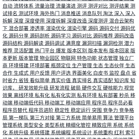
自动
流转体系
流量治理
流量演进
测评
测评对比
测评结果
测
试排名
测试环境
海外热门
消息推送
消息队列
淘汰
深入
深入
拆解
深度
深度使用
深度拆解
深度改造
深度测评
混合云架构
下
混合部署
渗透率
渲染优化
渲染引擎
源码
源码交付
源码优
化
源码分享
源码剖析
源码学习
源码对比
源码推荐
源码改造
源码结构
源码解读
源码调试
满意度
漏洞扫描
漏洞检测
潜力
推荐
灵活配置
热门平台
爆发
版本区别
版本发布
版本回滚
版
本更新
版本管理
物业园区
物联网
特色功能
状态管理
独立厂
商
环境搭建
环境部署
瓶颈定位
生产管理
生态
生态伙伴
生态
合作
生成式
用户反馈
用户评选
界面美化
白皮书
监控
盘点
省
时省力
省钱
看似简单
真实价值
真实排名
真实适配
知识库
知
识库，
研发效能升级
研发流程
破局
硬件交互
硬核能力
视觉
效果
离线环境
私有化
私有化实测
私有环境
私有部署
秒杀
移
动端
移动端低代码
移动端工
移动端应用
程序员
程序员必看
程序员替代
程序员进阶
稳定性
稳定运行
突围
竞争力
竞争格
局
第一梯队
第三方对接
第三方系统
简单易用
算法
管理平台
管理系统
类型安全
类型系统
精细化管控
精致应用
系统
系统
化
系统升级
系统搭建
系统编程
系统设计
系统重构
红利
索引