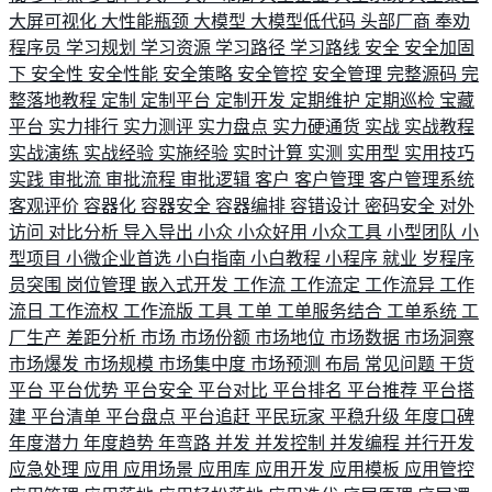
大屏可视化
大性能瓶颈
大模型
大模型低代码
头部厂商
奉劝
程序员
学习规划
学习资源
学习路径
学习路线
安全
安全加固
下
安全性
安全性能
安全策略
安全管控
安全管理
完整源码
完
整落地教程
定制
定制平台
定制开发
定期维护
定期巡检
宝藏
平台
实力排行
实力测评
实力盘点
实力硬通货
实战
实战教程
实战演练
实战经验
实施经验
实时计算
实测
实用型
实用技巧
实践
审批流
审批流程
审批逻辑
客户
客户管理
客户管理系统
客观评价
容器化
容器安全
容器编排
容错设计
密码安全
对外
访问
对比分析
导入导出
小众
小众好用
小众工具
小型团队
小
型项目
小微企业首选
小白指南
小白教程
小程序
就业
岁程序
员突围
岗位管理
嵌入式开发
工作流
工作流定
工作流异
工作
流日
工作流权
工作流版
工具
工单
工单服务结合
工单系统
工
厂生产
差距分析
市场
市场份额
市场地位
市场数据
市场洞察
市场爆发
市场规模
市场集中度
市场预测
布局
常见问题
干货
平台
平台优势
平台安全
平台对比
平台排名
平台推荐
平台搭
建
平台清单
平台盘点
平台追赶
平民玩家
平稳升级
年度口碑
年度潜力
年度趋势
年弯路
并发
并发控制
并发编程
并行开发
应急处理
应用
应用场景
应用库
应用开发
应用模板
应用管控