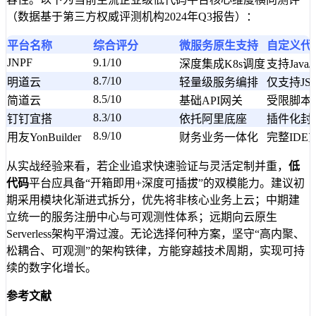
（数据基于第三方权威评测机构2024年Q3报告）：
平台名称
综合评分
微服务原生支持
自定义代
JNPF
9.1/10
深度集成K8s调度
支持Java
8.7/10
明道云
轻量级服务编排
仅支持JS
8.5/10
简道云
基础API网关
受限脚本
8.3/10
钉钉宜搭
依托阿里底座
插件化封
8.9/10
用友YonBuilder
财务业务一体化
完整IDE
从实战经验来看，若企业追求快速验证与灵活定制并重，
低
代码
平台应具备“开箱即用+深度可插拔”的双模能力。建议初
期采用模块化渐进式拆分，优先将非核心业务上云；中期建
立统一的服务注册中心与可观测性体系；远期向云原生
Serverless架构平滑过渡。无论选择何种方案，坚守“高内聚、
松耦合、可观测”的架构铁律，方能穿越技术周期，实现可持
续的数字化增长。
参考文献