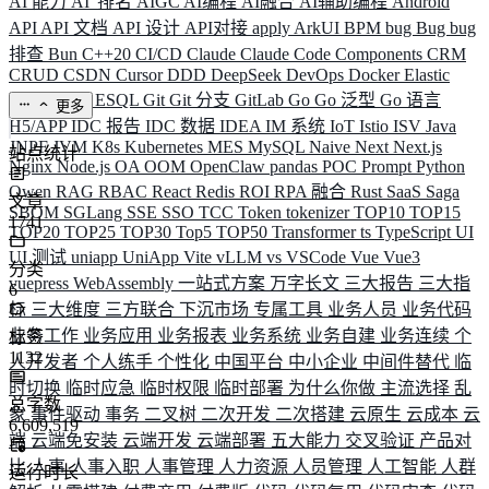
AI 能力
AI"排名
AIGC
AI编程
AI融合
AI辅助编程
Android
API
API 文档
API 设计
API对接
apply
ArkUI
BPM
bug
Bug
bug
排查
Bun
C++20
CI/CD
Claude
Claude Code
Components
CRM
CRUD
CSDN
Cursor
DDD
DeepSeek
DevOps
Docker
Elastic
ELK
Elysia
ESQL
Git
Git 分支
GitLab
Go
Go 泛型
Go 语言
更多
H5/APP
IDC 报告
IDC 数据
IDEA
IM 系统
IoT
Istio
ISV
Java
JNPF
JVM
K8s
Kubernetes
MES
MySQL
Naive
Next
Next.js
站点统计
Nginx
Node.js
OA
OOM
OpenClaw
pandas
POC
Prompt
Python
Qwen
RAG
RBAC
React
Redis
ROI
RPA 融合
Rust
SaaS
Saga
文章
SBOM
SGLang
SSE
SSO
TCC
Token
tokenizer
TOP10
TOP15
1741
TOP20
TOP25
TOP30
Top5
TOP50
Transformer
ts
TypeScript
UI
UI 测试
uniapp
UniApp
Vite
vLLM
vs
VSCode
Vue
Vue3
分类
vuepress
WebAssembly
一站式方案
万字长文
三大报告
三大指
6
标
三大维度
三方联合
下沉市场
专属工具
业务人员
业务代码
业务工作
业务应用
业务报表
业务系统
业务自建
业务连续
个
标签
1132
人开发者
个人练手
个性化
中国平台
中小企业
中间件替代
临
时切换
临时应急
临时权限
临时部署
为什么你做
主流选择
乱
总字数
象
事件驱动
事务
二叉树
二次开发
二次搭建
云原生
云成本
云
6,609,519
端
云端免安装
云端开发
云端部署
五大能力
交叉验证
产品对
比
人事
人事入职
人事管理
人力资源
人员管理
人工智能
人群
运行时长