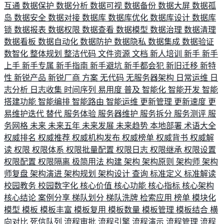
互通
数据保护
数据分析
数据可视
数据备份
数据大屏
数据孤
岛
数据安全
数据对接
数据库
数据库优化
数据库设计
数据库
锁
数据报表
数据权限
数据查看
数据模型
数据治理
数据清理
数据看板
数据自动化
数据防护
数据隐私
数据集成
数据验证
数智化
整体规划
整洁代码
文件资源
文档
新人培训
新手
新手
上手
新手专属
新手指南
新手避坑
新手都会犯
新旧迁移
新特
性
新锐产品
新锐厂商
方案
无代码
无服务器架构
日常运维
日
志分析
日志收集
时间序列
易用度
普及
智能化
智能开发
智能
搭建功能
智能编排
智能路由
智能运维
更新管理
更新速度
更
易维护迭代
替代
服务体验
服务器维护
服务拆分
服务测评
服
务网格
未来
未来五年
未来发展
未来趋势
本地部署
术语大全
权威排名
权威推荐
权威机构发布
权威榜单
权威背书
权威解
读
权限
权限体系
权限批量配置
权限日志
权限继承
权限设置
权限配置
权限隔离
极简用法
构建
架构
架构原则
架构师
架构
师复盘
架构演进
架构规划
架构设计
查询
标准定义
标准解读
校园教务
校园数字化
核心价值
核心功能
核心指标
核心架构
核心结论
案例分享
梯队划分
梯队洗牌
检索应用
榜单
模块化
模型
模板
模板丰富
模板复用
模板数量
模板管理
模板结合
横
向对比
死信队列
流程审批
流程引擎
流程演示
流程管理
流程