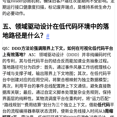
号或Header协商机制，确保旧客户端在灰度期间不受影响。定
期运行接口健康度扫描，标记废弃端点，是维持系统生命力
的必要动作。
五、领域驱动设计在低代码环境中的落
地路径是什么？
#
Q5：DDD方法论强调限界上下文，如何在可视化低代码平台
上有效落地？
A5：
领域驱动设计（DDD）并非纯编码时代
的专利，其与低代码平台的结合反而能加速业务抽象过程。
落地路径可分为四步：首先，通过事件风暴工作坊梳理核心
子域与支撑子域，输出限界上下文地图；其次，在低代码平
台中创建对应的应用空间，将聚合根映射为独立数据模型；
再次，利用平台的事件总线配置跨上下文通信，避免直接数
据库关联；最后，通过自定义脚本处理复杂业务规则，保持
界面层的纯粹性。某物流调度平台在重构时，将“运力匹配”
“路线规划”“费用结算”划分为三个独立上下文，借助
低代码
平
台的流程编排器串联状态流转，使新业务线接入时间从
3周缩