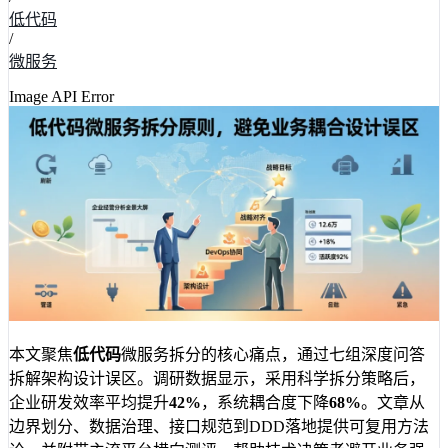
低代码
/
微服务
Image API Error
本文聚焦
低代码
微服务拆分的核心痛点，通过七组深度问答
拆解架构设计误区。调研数据显示，采用科学拆分策略后，
企业研发效率平均提升
42%
，系统耦合度下降
68%
。文章从
边界划分、数据治理、接口规范到DDD落地提供可复用方法