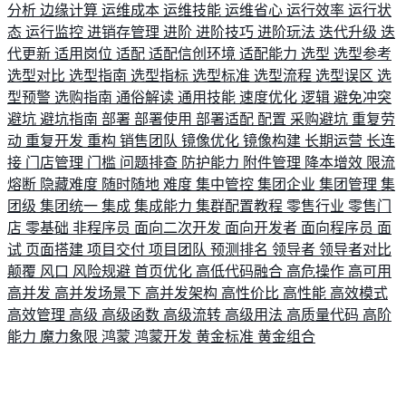
分析
边缘计算
运维成本
运维技能
运维省心
运行效率
运行状
态
运行监控
进销存管理
进阶
进阶技巧
进阶玩法
迭代升级
迭
代更新
适用岗位
适配
适配信创环境
适配能力
选型
选型参考
选型对比
选型指南
选型指标
选型标准
选型流程
选型误区
选
型预警
选购指南
通俗解读
通用技能
速度优化
逻辑
避免冲突
避坑
避坑指南
部署
部署使用
部署适配
配置
采购避坑
重复劳
动
重复开发
重构
销售团队
镜像优化
镜像构建
长期运营
长连
接
门店管理
门槛
问题排查
防护能力
附件管理
降本增效
限流
熔断
隐藏难度
随时随地
难度
集中管控
集团企业
集团管理
集
团级
集团统一
集成
集成能力
集群配置教程
零售行业
零售门
店
零基础
非程序员
面向二次开发
面向开发者
面向程序员
面
试
页面搭建
项目交付
项目团队
预测排名
领导者
领导者对比
颠覆
风口
风险规避
首页优化
高低代码融合
高危操作
高可用
高并发
高并发场景下
高并发架构
高性价比
高性能
高效模式
高效管理
高级
高级函数
高级流转
高级用法
高质量代码
高阶
能力
魔力象限
鸿蒙
鸿蒙开发
黄金标准
黄金组合