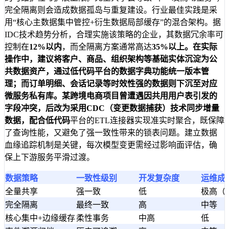
完全隔离则会造成数据孤岛与重复建设。行业最佳实践是采
用“核心主数据集中管控+衍生数据局部缓存”的混合架构。据
IDC技术趋势分析，合理实施该策略的企业，其数据冗余率可
控制在
12%以内
，而全隔离方案通常高达
35%
以上。在实际
操作中，建议将客户、商品、组织架构等基础实体沉淀为公
共数据资产，通过低代码平台的数据字典功能统一版本管
理；而订单明细、会话记录等时效性强的数据则下沉至对应
微服务私有库。某跨境电商项目曾遭遇因共用用户表引发的
字段冲突，后改为采用CDC（变更数据捕获）技术同步增量
数据，配合
低代码
平台的ETL连接器实现准实时聚合，既保障
了查询性能，又避免了强一致性带来的锁表问题。建立数据
血缘追踪机制是关键，每次模型变更需经过影响面评估，确
保上下游服务平滑过渡。
数据策略
一致性级别
开发复杂度
运维成
全量共享
强一致
低
极高（
完全隔离
最终一致
高
中等
核心集中+边缘缓存
柔性事务
中高
低