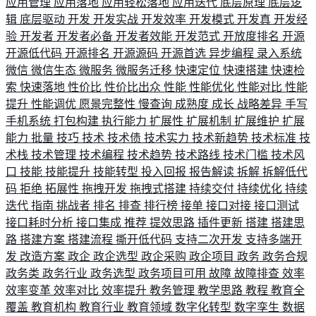
应用管理
应用落地
应用轻松落地
应用迭代
底层原理
底层逻
辑
底层驱动
开发
开发实战
开发效率
开发模式
开发真
开发经
验
开发者
开发者必备
开发者效能
开发范式
开放度排名
开源
开源低代码
开源排名
开源源码
开源首选
异步编程
录入系统
微信
微信生态
微服务
微服务迁移
快速定位
快速搭建
快速检
索
快速落地
性价比
性价比出众
性能
性能优化
性能对比
性能
提升
性能调优
愿景完整性
慢查询
成熟度
成长
战略差异
手写
手机系统
打包构建
执行能力
扩展性
扩展机制
扩展维护
扩展
能力
批量
技巧
技术
技术债
技术实力
技术新趋势
技术标准
技
术栈
技术管理
技术编程
技术趋势
技术路线
技术门槛
技术风
口
技能
技能提升
技能转型
投入回报
报告解读
拆解
拆解低代
码
拒绝
拓展性
拖拽开发
拖拽式搭建
持续交付
持续优化
持续
迭代
指南
挑战者
排名
排查
排行榜
接单
接口对接
接口测试
接口耗时分析
接口集成
推荐
提效思路
插件更新
搭建
搭建思
路
搭建方案
搭建流程
撕开低代码
支持二次开发
支持多端开
发
改造方案
政企
政企选型
政企采购
政企项目
政务
政务合规
政务类
政务行业
政务选型
政务项目可用
故障
故障排查
效率
效率变革
效率对比
效率提升
教务管理
教学思路
教程
教育全
覆盖
教育机构
教育行业
教育领域
数字化转型
数字孪生
数据