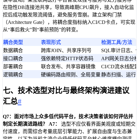
在隐性DB连接池共享，导致高峰期CPU飙升，接入自动化监
控后成功触发限流阈值，避免服务雪崩。建立架构门禁
（Architecture Gate），将耦合度指标纳入CI/CD卡点，可实现
从“事后救火”到“事前预防”的转变。
耦合类型
表现形式
检测工具/方法
数据耦合
跨库JOIN、共享序列号
SQL审计日志、
接口耦合
强依赖特定HTTP状态码
API网关日志分
部署耦合
联合发布、共享容器镜像
CI/CD流水线配
逻辑耦合
硬编码路由规则、全局变量
静态扫描、运行
七、技术选型对比与最终架构演进建议
汇总
#
Q7：面对市场上众多低代码平台，技术决策者该如何评估并
制定长期演进路线？
A7：
选型不应仅看界面美观度或短期交
付速度，而需综合考量底层引擎能力、扩展自由度与生态兼
容性。以下为当前主流企业级低代码平台核心维度横向测评