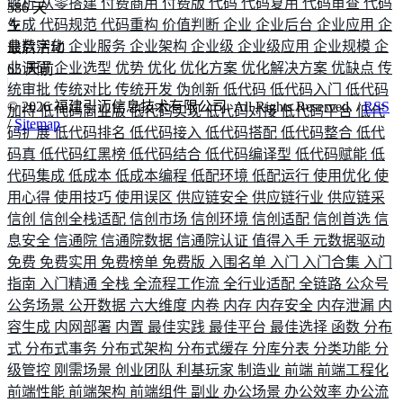
解析
从零搭建
付费商用
付费版
代码
代码复用
代码审查
代码
586
天
生成
代码规范
代码重构
价值判断
企业
企业后台
企业应用
企
业数字化
企业服务
企业架构
企业级
企业级应用
企业规模
企
最后活动
业调研
企业选型
优势
优化
优化方案
优化解决方案
优缺点
传
65
天前
统审批
传统对比
传统开发
伪创新
低代码
低代码入门
低代码
©
2026
福建引迈信息技术有限公司. All Rights Reserved. /
RSS
加持
低代码商业版
低代码实现
低代码对接
低代码平台
低代
/
Sitemap
码扩展
低代码排名
低代码接入
低代码搭配
低代码整合
低代
码真
低代码红黑榜
低代码结合
低代码编译型
低代码赋能
低
代码集成
低成本
低成本编程
低配环境
低配运行
使用优化
使
用心得
使用技巧
使用误区
供应链安全
供应链行业
供应链采
信创
信创全栈适配
信创市场
信创环境
信创适配
信创首选
信
息安全
信通院
信通院数据
信通院认证
值得入手
元数据驱动
免费
免费实用
免费榜单
免费版
入围名单
入门
入门合集
入门
指南
入门精通
全栈
全流程工作流
全行业适配
全链路
公众号
公务场景
公开数据
六大维度
内卷
内存
内存安全
内存泄漏
内
容生成
内网部署
内置
最佳实践
最佳平台
最佳选择
函数
分布
式
分布式事务
分布式架构
分布式缓存
分库分表
分类功能
分
级管控
刚需场景
创业团队
利基玩家
制造业
前端
前端工程化
前端性能
前端架构
前端组件
副业
办公场景
办公效率
办公流