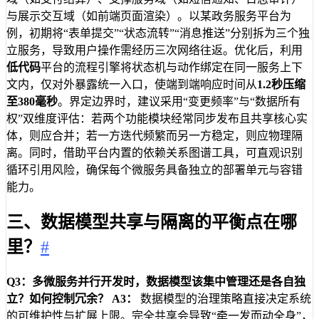
与展示交互域（如前端页面渲染）。以某政务服务平台为
例，初期将“表单提交”“状态流转”“消息推送”分别拆为三个独
立服务，导致用户操作需经历三次网络往返。优化后，利用
低代码
平台的流程引擎将状态机与动作绑定在同一服务上下
文内，仅对外暴露统一入口，使端到端响应时间从
1.2秒压缩
至380毫秒
。界定边界时，建议采用“变更频率”与“数据所有
权”双维度评估：若两个功能模块经常同步发布且共享核心实
体，则应合并；若一方迭代频繁而另一方稳定，则应物理隔
离。同时，借助平台内置的依赖关系图谱工具，可直观识别
循环引用风险，确保每个微服务具备独立的部署单元与容错
能力。
三、数据模型共享与隔离的平衡点在哪
里？
#
Q3：多微服务并行开发时，数据模型该集中管理还是各自独
立？如何控制冗余？
A3：
数据模型的治理策略直接决定系统
的可维护性与扩展上限。完全共享会导致“牵一发而动全身”，