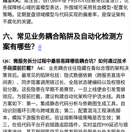
短至4天
。需注意，低代码环境下的DDD应避免过度设计，优
先保障核心域的富模型表达，外围域可采用贫血模型+配置化
策略。定期复盘领域模型与代码实现的偏差率，是保证架构
不腐化的关键。
六、常见业务耦合陷阱及自动化检测方
案有哪些？
#
Q6：微服务拆分过程中最容易踩哪些耦合坑？如何通过技术
手段提前拦截？
A6：
业务耦合往往隐藏在看似合理的架构决
策背后。最常见的陷阱包括：隐式数据依赖（跨服务直连中
间表）、同步阻塞调用链过长、全局状态硬编码以及权限校
验分散。这些隐患在早期不易察觉，一旦上线便会引发雪崩
效应。为提前拦截，建议构建自动化架构守护流水线。具体
方案如下：第一，集成静态代码分析与依赖图生成工具，自
动识别循环引用与跨域直连；第二，配置混沌工程演练脚
本，模拟下游服务宕机，验证熔断降级策略是否生效；第
三，在低代码平台开启链路追踪插件，实时监控P99延迟与错
误率波动。某互联网医疗平台曾发现挂号服务与处方服务存