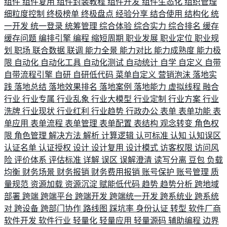
组件
组件复用
组件封装教程
组件开发
组件生态化
组织管理
细粒度控制
终极榜单
终极盘点
经验分享
结合使用
结构化
统
一开发
统一登录
统筹管理
综合体验
综合实力
综合排名
缓存
缓存问题
编排引擎
编程
缩短周期
职业发展
职业定位
职业规
划
职场
联合数据
联调
能力全景
能力对比
能力成熟度
能力极
限
自动化
自动化工具
自动化测试
自动统计
自学
自定义
自带
自带流程引擎
自研
自研低代码
菜单自定义
营销泡沫
落地实
践
落地总结
落地效果排名
落地案例
落地能力
虚拟线程
融合
行业
行业专属
行业乱象
行业大模型
行业定制
行业方案
行业
洗牌
行业现状
行业红利
行业趋势
行政办公
表单
表单功能
表
单应用
表单流程
表单管理
表单配置
表结构
观念转变
角色权
限
角色管理
解决方法
解析
计算逻辑
认可标准
认知
认知误区
认证名单
认证授权
设计
设计复用
设计模式
访客权限
访问风
险
评价体系
评估标准
详解
误区
误解澄清
读写分离
豆包
负载
均衡
财务场景
财务报销
财务费用报销
账号保护
账号管理
质
量规范
资源加载
资源沉淀
赋能低代码
趋势
趋势分析
跨地域
部署
跨端
跨端平台
跨端开发
跨端统一开发
跨系统业
跨系统
对
跨设备
跨部门协作
路线图
踩坑率
身份认证
转型
软件厂商
软件开发
软件行业
轻量化
轻量应用
轻量源码
辅助编程
边界