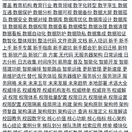
覆盖
教育机构
教育行业
教育领域
数字化转型
数字孪生
数据
互通
数据保护
数据分析
数据可视
数据备份
数据大屏
数据孤
岛
数据安全
数据对接
数据库
数据库优化
数据库设计
数据库
锁
数据报表
数据权限
数据查看
数据模型
数据治理
数据清理
数据看板
数据自动化
数据防护
数据隐私
数据集成
数据验证
数智化
整体规划
整洁代码
文件资源
文档
新人培训
新手
新手
上手
新手专属
新手指南
新手避坑
新手都会犯
新旧迁移
新特
性
新锐产品
新锐厂商
方案
无代码
无服务器架构
日常运维
日
志分析
日志收集
时间序列
易用度
普及
智能化
智能开发
智能
搭建功能
智能编排
智能路由
智能运维
更新管理
更新速度
更
易维护迭代
替代
服务体验
服务器维护
服务拆分
服务测评
服
务网格
未来
未来五年
未来发展
未来趋势
本地部署
术语大全
权威排名
权威推荐
权威机构发布
权威榜单
权威背书
权威解
读
权限
权限体系
权限批量配置
权限日志
权限继承
权限设置
权限配置
权限隔离
极简用法
构建
架构
架构原则
架构师
架构
师复盘
架构演进
架构规划
架构设计
查询
标准定义
标准解读
校园教务
校园数字化
核心价值
核心功能
核心指标
核心架构
核心结论
案例分享
梯队划分
梯队洗牌
检索应用
榜单
模块化