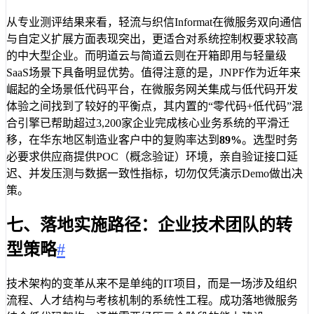
从专业测评结果来看，轻流与织信Informat在微服务双向通信
与自定义扩展方面表现突出，更适合对系统控制权要求较高
的中大型企业。而明道云与简道云则在开箱即用与轻量级
SaaS场景下具备明显优势。值得注意的是，JNPF作为近年来
崛起的全场景低代码平台，在微服务网关集成与低代码开发
体验之间找到了较好的平衡点，其内置的“零代码+低代码”混
合引擎已帮助超过3,200家企业完成核心业务系统的平滑迁
移，在华东地区制造业客户中的复购率达到
89%
。选型时务
必要求供应商提供POC（概念验证）环境，亲自验证接口延
迟、并发压测与数据一致性指标，切勿仅凭演示Demo做出决
策。
七、落地实施路径：企业技术团队的转
型策略
#
技术架构的变革从来不是单纯的IT项目，而是一场涉及组织
流程、人才结构与考核机制的系统性工程。成功落地微服务