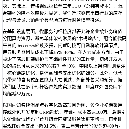
决，实际上，若将视线拉长至三年TCO（总拥有成本），混
合架构的降本效应极为显著。我们选取零售电商行业的库存
管理与会员营销两个典型场景进行财务模型推演。
在基础设施层面，微服务的细粒度部署允许企业按业务峰值
分配算力资源，避免单体架构常见的“木桶效应”。配合低代码
平台的Serverless函数支持，闲置时段可自动释放计算节点，
使云服务器租赁成本下降
35%-40%
。在人力成本方面，由于
减少了底层框架维护与基础组件开发的工作量，初级开发人
员的占比可从原来的70%提升至40%，中级以上架构师则专注
于核心链路优化，整体薪酬包支出优化约
28%
。此外，低代
码带来的自助式配置能力大幅削减了外部外包采购预算，据
我们团队在多个标杆客户处的实测数据，年度IT外包费用平
均缩减
52万元
。
以国内知名快消品牌数字化改造项目为例，该企业初期采用
传统外包开发定制CRM系统，年维护成本高达180万。后期引
入企业级低代码平台并结合内部微服务集群重构后，首年即
实现IT综合支出下降
31.6%
，第三年累计节省资金超400万。