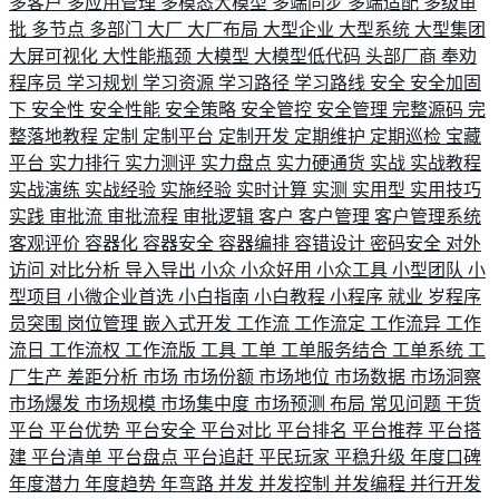
多客户
多应用管理
多模态大模型
多端同步
多端适配
多级审
批
多节点
多部门
大厂
大厂布局
大型企业
大型系统
大型集团
大屏可视化
大性能瓶颈
大模型
大模型低代码
头部厂商
奉劝
程序员
学习规划
学习资源
学习路径
学习路线
安全
安全加固
下
安全性
安全性能
安全策略
安全管控
安全管理
完整源码
完
整落地教程
定制
定制平台
定制开发
定期维护
定期巡检
宝藏
平台
实力排行
实力测评
实力盘点
实力硬通货
实战
实战教程
实战演练
实战经验
实施经验
实时计算
实测
实用型
实用技巧
实践
审批流
审批流程
审批逻辑
客户
客户管理
客户管理系统
客观评价
容器化
容器安全
容器编排
容错设计
密码安全
对外
访问
对比分析
导入导出
小众
小众好用
小众工具
小型团队
小
型项目
小微企业首选
小白指南
小白教程
小程序
就业
岁程序
员突围
岗位管理
嵌入式开发
工作流
工作流定
工作流异
工作
流日
工作流权
工作流版
工具
工单
工单服务结合
工单系统
工
厂生产
差距分析
市场
市场份额
市场地位
市场数据
市场洞察
市场爆发
市场规模
市场集中度
市场预测
布局
常见问题
干货
平台
平台优势
平台安全
平台对比
平台排名
平台推荐
平台搭
建
平台清单
平台盘点
平台追赶
平民玩家
平稳升级
年度口碑
年度潜力
年度趋势
年弯路
并发
并发控制
并发编程
并行开发