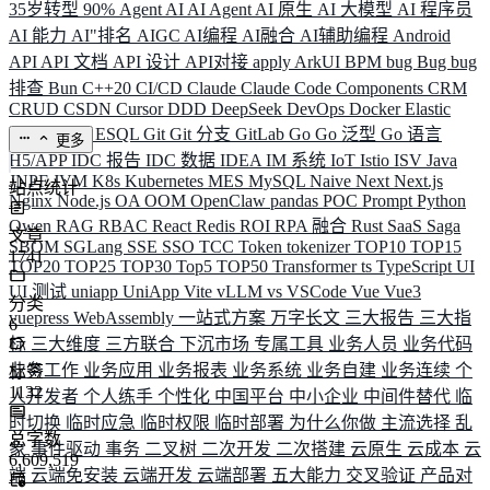
35岁转型
90%
Agent
AI
AI Agent
AI 原生
AI 大模型
AI 程序员
AI 能力
AI"排名
AIGC
AI编程
AI融合
AI辅助编程
Android
API
API 文档
API 设计
API对接
apply
ArkUI
BPM
bug
Bug
bug
排查
Bun
C++20
CI/CD
Claude
Claude Code
Components
CRM
CRUD
CSDN
Cursor
DDD
DeepSeek
DevOps
Docker
Elastic
ELK
Elysia
ESQL
Git
Git 分支
GitLab
Go
Go 泛型
Go 语言
更多
H5/APP
IDC 报告
IDC 数据
IDEA
IM 系统
IoT
Istio
ISV
Java
JNPF
JVM
K8s
Kubernetes
MES
MySQL
Naive
Next
Next.js
站点统计
Nginx
Node.js
OA
OOM
OpenClaw
pandas
POC
Prompt
Python
Qwen
RAG
RBAC
React
Redis
ROI
RPA 融合
Rust
SaaS
Saga
文章
SBOM
SGLang
SSE
SSO
TCC
Token
tokenizer
TOP10
TOP15
1741
TOP20
TOP25
TOP30
Top5
TOP50
Transformer
ts
TypeScript
UI
UI 测试
uniapp
UniApp
Vite
vLLM
vs
VSCode
Vue
Vue3
分类
vuepress
WebAssembly
一站式方案
万字长文
三大报告
三大指
6
标
三大维度
三方联合
下沉市场
专属工具
业务人员
业务代码
业务工作
业务应用
业务报表
业务系统
业务自建
业务连续
个
标签
1132
人开发者
个人练手
个性化
中国平台
中小企业
中间件替代
临
时切换
临时应急
临时权限
临时部署
为什么你做
主流选择
乱
总字数
象
事件驱动
事务
二叉树
二次开发
二次搭建
云原生
云成本
云
6,609,519
端
云端免安装
云端开发
云端部署
五大能力
交叉验证
产品对