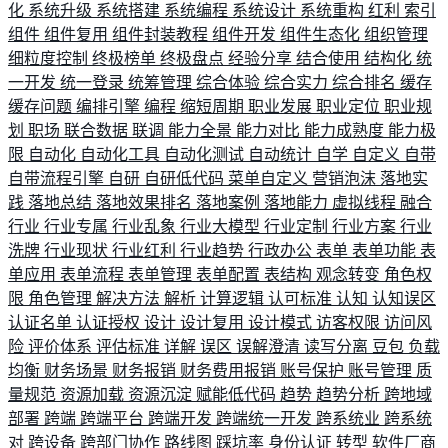
化
系统升级
系统搭建
系统编程
系统设计
系统重构
红利
索引
组件
组件复用
组件封装教程
组件开发
组件生态化
组织管理
细粒度控制
终极榜单
终极盘点
经验分享
结合使用
结构化
统
一开发
统一登录
统筹管理
综合体验
综合实力
综合排名
缓存
缓存问题
编排引擎
编程
缩短周期
职业发展
职业定位
职业规
划
职场
联合数据
联调
能力全景
能力对比
能力成熟度
能力极
限
自动化
自动化工具
自动化测试
自动统计
自学
自定义
自带
自带流程引擎
自研
自研低代码
菜单自定义
营销泡沫
落地实
践
落地总结
落地效果排名
落地案例
落地能力
虚拟线程
融合
行业
行业专属
行业乱象
行业大模型
行业定制
行业方案
行业
洗牌
行业现状
行业红利
行业趋势
行政办公
表单
表单功能
表
单应用
表单流程
表单管理
表单配置
表结构
观念转变
角色权
限
角色管理
解决方法
解析
计算逻辑
认可标准
认知
认知误区
认证名单
认证授权
设计
设计复用
设计模式
访客权限
访问风
险
评价体系
评估标准
详解
误区
误解澄清
读写分离
豆包
负载
均衡
财务场景
财务报销
财务费用报销
账号保护
账号管理
质
量规范
资源加载
资源沉淀
赋能低代码
趋势
趋势分析
跨地域
部署
跨端
跨端平台
跨端开发
跨端统一开发
跨系统业
跨系统
对
跨设备
跨部门协作
路线图
踩坑率
身份认证
转型
软件厂商