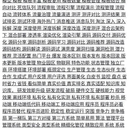
模型
模板
模板丰富
模板复用
模板数量
模板管理
模板结合
横
向对比
死信队列
流程审批
流程引擎
流程演示
流程管理
流程
自动
流转体系
流量治理
流量演进
测评
测评对比
测评结果
测
试排名
测试环境
海外热门
消息推送
消息队列
淘汰
深入
深入
拆解
深度
深度使用
深度拆解
深度改造
深度测评
混合云架构
下
混合部署
渗透率
渲染优化
渲染引擎
源码
源码交付
源码优
化
源码分享
源码剖析
源码学习
源码对比
源码推荐
源码改造
源码结构
源码解读
源码调试
满意度
漏洞扫描
漏洞检测
潜力
推荐
灵活配置
热门平台
爆发
版本区别
版本发布
版本回滚
版
本更新
版本管理
物业园区
物联网
特色功能
状态管理
独立厂
商
环境搭建
环境部署
瓶颈定位
生产管理
生态
生态伙伴
生态
合作
生成式
用户反馈
用户评选
界面美化
白皮书
监控
盘点
省
时省力
省钱
看似简单
真实价值
真实排名
真实适配
知识库
知
识库，
研发效能升级
研发流程
破局
硬件交互
硬核能力
视觉
效果
离线环境
私有化
私有化实测
私有环境
私有部署
秒杀
移
动端
移动端低代码
移动端工
移动端应用
程序员
程序员必看
程序员替代
程序员进阶
稳定性
稳定运行
突围
竞争力
竞争格
局
第一梯队
第三方对接
第三方系统
简单易用
算法
管理平台
管理系统
类型安全
类型系统
精细化管控
精致应用
系统
系统