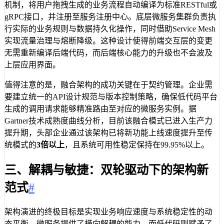
机制，将用户拖拽生成的业务流程自动编译为标准RESTful或
gRPC接口，并注册至服务注册中心。底层微服务集群负责执
行实际的业务规则与数据持久化操作，同时借助Service Mesh
实现流量治理与熔断降级。这种设计使得前端交互层的变更
无需重新编译后端代码，而后端核心能力的升级也不会波及
上层应用界面。
值得注意的是，融合架构的成功关键在于契约管理。企业需
要建立统一的API设计规范与版本控制策略，确保低代码平台
生成的调用请求能够精准路由至对应的微服务实例。据
Gartner技术成熟度曲线分析，目前该融合模式已进入生产力
提升期，头部企业通过该架构已将新功能上线速度提升至传
统模式的
3倍以上
，且系统可用性稳定保持在99.95%以上。
三、解耦与敏捷：双轮驱动下的架构新
范式
#
架构演进的终极目标是实现业务响应速度与系统稳定性的动
态平衡。微服务提供了横向解耦的能力，而低代码则赋予了