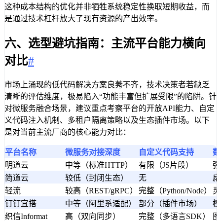
这种成本结构的优化并非牺牲系统稳定性换取短期收益，而
是通过技术杠杆放大了现有资源的产出效率。
六、选型避坑指南：主流平台能力横向
对比
#
市场上涌现的低代码解决方案良莠不齐，技术决策者若缺乏
清晰的评估维度，极易陷入“功能丰富但扩展受限”的陷阱。针
对微服务融合场景，建议重点考察平台的开放API能力、自定
义代码注入机制、多租户隔离策略以及生态插件市场。以下
是对当前主流厂商的核心能力对比：
平台名称
微服务对接深度
自定义代码支持
数
明道云
中等（标准HTTP）
有限（JS片段）
强
简道云
较低（封闭生态）
无
扁
轻流
较高（REST/gRPC）
完整（Python/Node）
灵
钉钉宜搭
中等（阿里系适配）
部分（插件市场）
模
织信Informat
高（双向同步）
完整（多语言SDK）
图