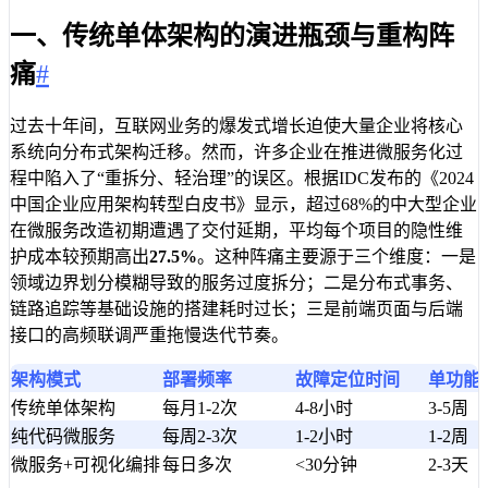
一、传统单体架构的演进瓶颈与重构阵
痛
#
过去十年间，互联网业务的爆发式增长迫使大量企业将核心
系统向分布式架构迁移。然而，许多企业在推进微服务化过
程中陷入了“重拆分、轻治理”的误区。根据IDC发布的《2024
中国企业应用架构转型白皮书》显示，超过68%的中大型企业
在微服务改造初期遭遇了交付延期，平均每个项目的隐性维
护成本较预期高出
27.5%
。这种阵痛主要源于三个维度：一是
领域边界划分模糊导致的服务过度拆分；二是分布式事务、
链路追踪等基础设施的搭建耗时过长；三是前端页面与后端
接口的高频联调严重拖慢迭代节奏。
架构模式
部署频率
故障定位时间
单功能
传统单体架构
每月1-2次
4-8小时
3-5周
纯代码微服务
每周2-3次
1-2小时
1-2周
微服务+可视化编排
每日多次
<30分钟
2-3天