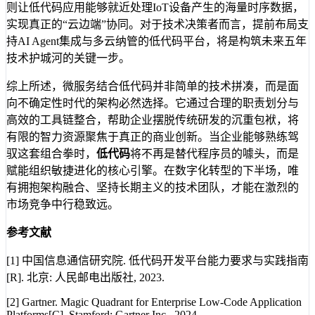
则让低代码应用能够就近处理IoT设备产生的海量时序数据，
实现真正的“云边端”协同。对于技术决策者而言，提前布局支
持AI Agent集成与多云纳管的低代码平台，将是构筑未来五年
技术护城河的关键一步。
综上所述，微服务结合低代码并非简单的技术拼凑，而是面
向不确定性时代的架构必然选择。它通过合理的职责划分与
高效的工具链整合，帮助企业摆脱传统研发的沉重包袱，将
有限的智力资源聚焦于真正的商业创新。当企业能够熟练驾
驭这套组合拳时，
低代码
将不再是替代程序员的噱头，而是
赋能组织敏捷进化的核心引擎。在数字化转型的下半场，唯
有拥抱架构融合、坚持长期主义的技术团队，才能在激烈的
市场竞争中行稳致远。
参考文献
[1] 中国信息通信研究院. 低代码开发平台能力要求与实践指南
[R]. 北京: 人民邮电出版社, 2023.
[2] Gartner. Magic Quadrant for Enterprise Low-Code Application
Platforms[C]. Stamford: Gartner Inc., 2024.