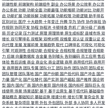
前端性能
前端架构
前端组件
副业
办公场景
办公效率
办公流
办公系统
功能
功能全面
功能最强
功能堆砌
功能对比
功能开
启
功能扩展
功能拆解
功能拓展
功能权限
功能逻辑
助手排名
区别对比
医疗
十大趋势
十年变迁
升腾
华为
协作
协作体验
协
作规则
协同开发
协程
协程池
卡顿排查
危机
厂商分级
厂商格
局
历史记录
压力测试
原理
原理简单
原生成标配
县域市场
双
增长
双引擎排名
双框架
双榜对照
双维度
双认证
双重认证
反
向代理
发展
发展前景
发展趋势
取代
口碑排名
可视化
可视化
引擎
可观测性
合规功能
合规安全
合规权限
合规管理
合规能
力
后端
向量数据库
含金量
告别噱头
告别编码
员工应用
售后
体验
售后运维
商业
商业化
商业逻辑
商用
商用低代码
商用开
发
商用首选
团队专属
团队分工
团队协作
团队协同
团队成长
团队管理
团队落地
国产
国产份额
国产低代码
国产冲击
国产
力量
国产化
国产化替代
国产实测
国产崛起
国产推荐
国企转
型
国内
国内厂商
国内外差异
国内排名
国内标杆
国际巨头
在
线使用
场景
场景适配
基于
基于云原生
基于低代码
基础操作
基础概念
基础知识
基础设施
增速分析
增长引擎
复杂业务
复
杂系统
复杂项目
复用
外包
外包团队
外部
多人协同
多人开发