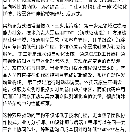
纵向敏捷的动能。两者结合后，企业可以构建出一种“模块化
拼装、按需弹性伸缩”的新型研发范式。
实施该范式通常遵循以下三步走策略： 第一步是领域建模与
能力抽象。技术负责人需运用DDD（领域驱动设计）方法梳
理业务子域，将通用型需求（如客户管理、订单跟踪）沉淀
为可复用的低代码组件库，将核心差异化需求封装为独立微
服务。 第二步是流水线自动化集成。通过CI/CD工具链打通
可视化编辑器与容器化部署环境，实现配置变更的自动测
试、灰度发布与回滚。当业务部门提出流程调整需求时，产
品人员可直接在低代码控制台完成逻辑修改，系统自动触发
增量构建。 第三步是运行时动态调度。依托云原生基础设
施，微服务实例可根据实时负载自动扩缩容，而低代码应用
层则通过缓存预热与异步消息队列消化峰值流量，彻底消除
传统架构中的性能瓶颈。
这种双轮驱动的架构不仅降低了技术门槛，更重塑了团队协
作模式。业务分析师、UI设计师与后端工程师可以在同一套
平台上协同作业，跨职能沟通成本预计可降低**40%**左右。