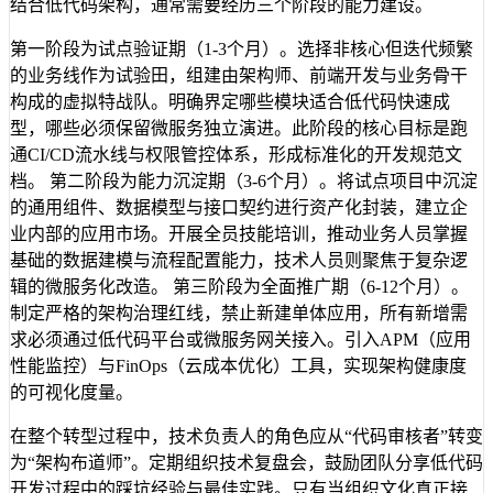
结合低代码架构，通常需要经历三个阶段的能力建设。
第一阶段为试点验证期（1-3个月）。选择非核心但迭代频繁
的业务线作为试验田，组建由架构师、前端开发与业务骨干
构成的虚拟特战队。明确界定哪些模块适合低代码快速成
型，哪些必须保留微服务独立演进。此阶段的核心目标是跑
通CI/CD流水线与权限管控体系，形成标准化的开发规范文
档。 第二阶段为能力沉淀期（3-6个月）。将试点项目中沉淀
的通用组件、数据模型与接口契约进行资产化封装，建立企
业内部的应用市场。开展全员技能培训，推动业务人员掌握
基础的数据建模与流程配置能力，技术人员则聚焦于复杂逻
辑的微服务化改造。 第三阶段为全面推广期（6-12个月）。
制定严格的架构治理红线，禁止新建单体应用，所有新增需
求必须通过低代码平台或微服务网关接入。引入APM（应用
性能监控）与FinOps（云成本优化）工具，实现架构健康度
的可视化度量。
在整个转型过程中，技术负责人的角色应从“代码审核者”转变
为“架构布道师”。定期组织技术复盘会，鼓励团队分享低代码
开发过程中的踩坑经验与最佳实践。只有当组织文化真正接