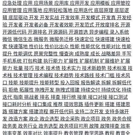
应急处理
应用
应用场景
应用库
应用开发
应用模板
应用管控
应用管理
应用落地
应用轻松落地
应用迭代
底层原理
底层逻
辑
底层驱动
开发
开发实战
开发效率
开发模式
开发真
开发经
验
开发者
开发者必备
开发者效能
开发范式
开放度排名
开源
开源低代码
开源排名
开源源码
开源首选
异步编程
录入系统
微信
微信生态
微服务
微服务迁移
快速定位
快速搭建
快速检
索
快速落地
性价比
性价比出众
性能
性能优化
性能对比
性能
提升
性能调优
愿景完整性
慢查询
成熟度
成长
战略差异
手写
手机系统
打包构建
执行能力
扩展性
扩展机制
扩展维护
扩展
能力
批量
技巧
技术
技术债
技术实力
技术新趋势
技术标准
技
术栈
技术管理
技术编程
技术趋势
技术路线
技术门槛
技术风
口
技能
技能提升
技能转型
投入回报
报告解读
拆解
拆解低代
码
拒绝
拓展性
拖拽开发
拖拽式搭建
持续交付
持续优化
持续
迭代
指南
挑战者
排名
排查
排行榜
接单
接口对接
接口测试
接口耗时分析
接口集成
推荐
提效思路
插件更新
搭建
搭建思
路
搭建方案
搭建流程
撕开低代码
支持二次开发
支持多端开
发
改造方案
政企
政企选型
政企采购
政企项目
政务
政务合规
政务类
政务行业
政务选型
政务项目可用
故障
故障排查
效率
效率变革
效率对比
效率提升
教务管理
教学思路
教程
教育全