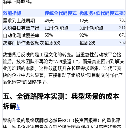
陷率下降
85%
。
效能指标
传统全代码模式
微服务+低代码模式
提
73.
需求到上线周期
45天
12天
216
人均每日有效产出
1.2个功能点
3.8个功能点
55%
92%
67.
自动化测试覆盖率
75.
跨部门协作会议频次
每周8次
每周2次
数据背后反映的是工程文化的转变。当重复性劳动被平台接
管后，技术团队不再沦为“API搬运工”，而是真正回归到解决
业务难题的本质。这种效能跃升在长尾需求密集、迭代节奏
快的企业中尤为显著，直接推动了组织从“项目制交付”向“产
品化运营”的战略转型。
五、全链路降本实测：典型场景的成本
拆解
#
架构升级的最终落脚点必然是ROI（投资回报率）的量化评
估。许多企业决策者在立项阶段常因前期投入过高而犹豫不