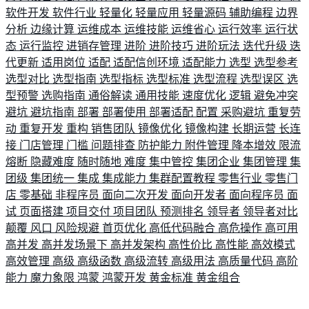
软件开发
软件行业
轻量化
轻量应用
轻量源码
辅助编程
边界
分析
边缘计算
运维成本
运维技能
运维省心
运行效率
运行状
态
运行监控
进销存管理
进阶
进阶技巧
进阶玩法
迭代升级
迭
代更新
适用岗位
适配
适配信创环境
适配能力
选型
选型参考
选型对比
选型指南
选型指标
选型标准
选型流程
选型误区
选
型预警
选购指南
通俗解读
通用技能
速度优化
逻辑
避免冲突
避坑
避坑指南
部署
部署使用
部署适配
配置
采购避坑
重复劳
动
重复开发
重构
销售团队
镜像优化
镜像构建
长期运营
长连
接
门店管理
门槛
问题排查
防护能力
附件管理
降本增效
限流
熔断
隐藏难度
随时随地
难度
集中管控
集团企业
集团管理
集
团级
集团统一
集成
集成能力
集群配置教程
零售行业
零售门
店
零基础
非程序员
面向二次开发
面向开发者
面向程序员
面
试
页面搭建
项目交付
项目团队
预测排名
领导者
领导者对比
颠覆
风口
风险规避
首页优化
高低代码融合
高危操作
高可用
高并发
高并发场景下
高并发架构
高性价比
高性能
高效模式
高效管理
高级
高级函数
高级流转
高级用法
高质量代码
高阶
能力
魔力象限
鸿蒙
鸿蒙开发
黄金标准
黄金组合