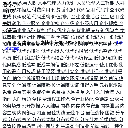
比
人事
人事入职
人事管理
人力资源
人员管理
人工智能
人群
运行时长
解析
从零搭建
付费商用
付费版
代码
代码复用
代码审查
代码
584
天
生成
代码规范
代码重构
价值判断
企业
企业后台
企业应用
企
业数字化
企业服务
企业架构
企业级
企业级应用
企业规模
企
最后活动
业调研
企业选型
优势
优化
优化方案
优化解决方案
优缺点
传
63
天前
统审批
传统对比
传统开发
伪创新
低代码
低代码入门
低代码
©
2026
福建引迈信息技术有限公司. All Rights Reserved. /
RSS
加持
低代码商业版
低代码实现
低代码对接
低代码平台
低代
/
Sitemap
码扩展
低代码排名
低代码接入
低代码搭配
低代码整合
低代
码真
低代码红黑榜
低代码结合
低代码编译型
低代码赋能
低
代码集成
低成本
低成本编程
低配环境
低配运行
使用优化
使
用心得
使用技巧
使用误区
供应链安全
供应链行业
供应链采
信创
信创全栈适配
信创市场
信创环境
信创适配
信创首选
信
息安全
信通院
信通院数据
信通院认证
值得入手
元数据驱动
免费
免费实用
免费榜单
免费版
入围名单
入门
入门合集
入门
指南
入门精通
全栈
全流程工作流
全行业适配
全链路
公众号
公务场景
公开数据
六大维度
内卷
内存
内存安全
内存泄漏
内
容生成
内网部署
内置
最佳实践
最佳平台
最佳选择
函数
分布
式
分布式事务
分布式架构
分布式缓存
分库分表
分类功能
分
级管控
刚需场景
创业团队
利基玩家
制造业
前端
前端工程化