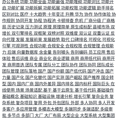
办公系统
功能
功能全面
功能最强
功能堆砌
功能对比
功能开
启
功能扩展
功能拆解
功能拓展
功能权限
功能逻辑
助手排名
区别对比
医疗
十大趋势
十年变迁
升腾
华为
协作
协作体验
协
作规则
协同开发
协程
协程池
卡顿排查
危机
厂商分级
厂商格
局
历史记录
压力测试
原理
原理简单
原生成标配
县域市场
双
增长
双引擎排名
双框架
双榜对照
双维度
双认证
双重认证
反
向代理
发展
发展前景
发展趋势
取代
口碑排名
可视化
可视化
引擎
可观测性
合规功能
合规安全
合规权限
合规管理
合规能
力
后端
向量数据库
含金量
告别噱头
告别编码
员工应用
售后
体验
售后运维
商业
商业化
商业逻辑
商用
商用低代码
商用开
发
商用首选
团队专属
团队分工
团队协作
团队协同
团队成长
团队管理
团队落地
国产
国产份额
国产低代码
国产冲击
国产
力量
国产化
国产化替代
国产实测
国产崛起
国产推荐
国企转
型
国内
国内厂商
国内外差异
国内排名
国内标杆
国际巨头
在
线使用
场景
场景适配
基于
基于云原生
基于低代码
基础操作
基础概念
基础知识
基础设施
增速分析
增长引擎
复杂业务
复
杂系统
复杂项目
复用
外包
外包团队
外部
多人协同
多人开发
多客户
多应用管理
多模态大模型
多端同步
多端适配
多级审
批
多节点
多部门
大厂
大厂布局
大型企业
大型系统
大型集团