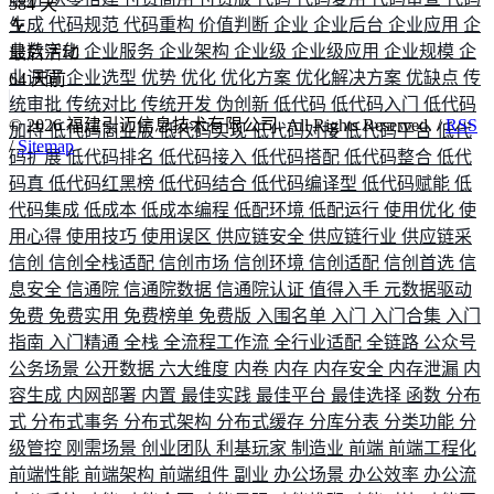
584
天
生成
代码规范
代码重构
价值判断
企业
企业后台
企业应用
企
业数字化
企业服务
企业架构
企业级
企业级应用
企业规模
企
最后活动
业调研
企业选型
优势
优化
优化方案
优化解决方案
优缺点
传
64
天前
统审批
传统对比
传统开发
伪创新
低代码
低代码入门
低代码
©
2026
福建引迈信息技术有限公司. All Rights Reserved. /
RSS
加持
低代码商业版
低代码实现
低代码对接
低代码平台
低代
/
Sitemap
码扩展
低代码排名
低代码接入
低代码搭配
低代码整合
低代
码真
低代码红黑榜
低代码结合
低代码编译型
低代码赋能
低
代码集成
低成本
低成本编程
低配环境
低配运行
使用优化
使
用心得
使用技巧
使用误区
供应链安全
供应链行业
供应链采
信创
信创全栈适配
信创市场
信创环境
信创适配
信创首选
信
息安全
信通院
信通院数据
信通院认证
值得入手
元数据驱动
免费
免费实用
免费榜单
免费版
入围名单
入门
入门合集
入门
指南
入门精通
全栈
全流程工作流
全行业适配
全链路
公众号
公务场景
公开数据
六大维度
内卷
内存
内存安全
内存泄漏
内
容生成
内网部署
内置
最佳实践
最佳平台
最佳选择
函数
分布
式
分布式事务
分布式架构
分布式缓存
分库分表
分类功能
分
级管控
刚需场景
创业团队
利基玩家
制造业
前端
前端工程化
前端性能
前端架构
前端组件
副业
办公场景
办公效率
办公流