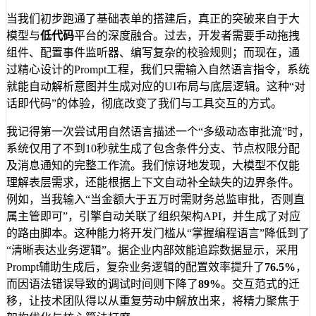
当我们初步跑通了基础表单的搭建后，真正的突破来自于大
模型与
低代码
平台的深度融合。过去，开发者需要手动拖拽
组件、配置事件监听器、编写复杂的校验规则；而现在，通
过精心设计的Prompt工程，我们只需输入自然语言指令，系统
就能自动解析意图并生成对应的UI布局与底层逻辑。这种“对
话即代码”的体验，彻底改变了我们与工具交互的方式。
我记得第一次尝试用自然语言描述一个“多级动态审批流”时，
系统仅用了不到10秒就生成了包含条件分支、节点权限分配
及消息通知的完整工作流。我们惊讶地发现，大模型不仅能
理解表层需求，还能根据上下文自动补全缺失的边界条件。
例如，当我输入“当金额大于五万时需财务总监审批，否则直
属主管即可”，引擎自动关联了组织架构API，并生成了对应
的路由脚本。这种能力将开发门槛从“掌握编程语言”降低到了
“清晰表达业务逻辑”。据企业内部效能追踪数据显示，采用
Prompt辅助生成后，复杂业务逻辑的配置效率提升了
76.5%
，
而因语法错误导致的调试时间则下降了
89%
。交互范式的迁
移，让技术团队得以从重复劳动中解放出来，将精力聚焦于