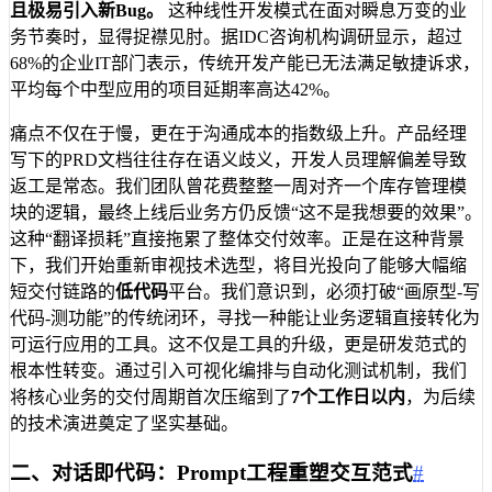
且极易引入新Bug。
这种线性开发模式在面对瞬息万变的业
务节奏时，显得捉襟见肘。据IDC咨询机构调研显示，超过
68%的企业IT部门表示，传统开发产能已无法满足敏捷诉求，
平均每个中型应用的项目延期率高达42%。
痛点不仅在于慢，更在于沟通成本的指数级上升。产品经理
写下的PRD文档往往存在语义歧义，开发人员理解偏差导致
返工是常态。我们团队曾花费整整一周对齐一个库存管理模
块的逻辑，最终上线后业务方仍反馈“这不是我想要的效果”。
这种“翻译损耗”直接拖累了整体交付效率。正是在这种背景
下，我们开始重新审视技术选型，将目光投向了能够大幅缩
短交付链路的
低代码
平台。我们意识到，必须打破“画原型-写
代码-测功能”的传统闭环，寻找一种能让业务逻辑直接转化为
可运行应用的工具。这不仅是工具的升级，更是研发范式的
根本性转变。通过引入可视化编排与自动化测试机制，我们
将核心业务的交付周期首次压缩到了
7个工作日以内
，为后续
的技术演进奠定了坚实基础。
二、对话即代码：Prompt工程重塑交互范式
#