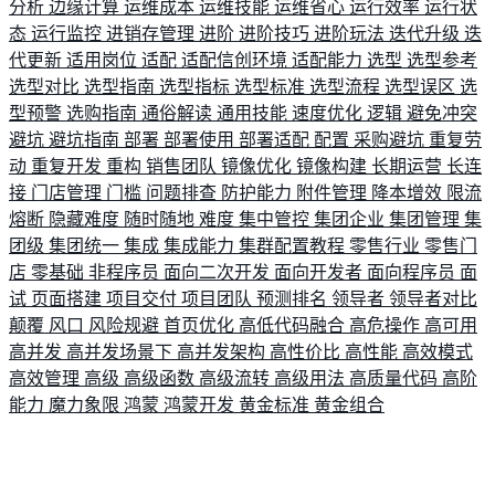
分析
边缘计算
运维成本
运维技能
运维省心
运行效率
运行状
态
运行监控
进销存管理
进阶
进阶技巧
进阶玩法
迭代升级
迭
代更新
适用岗位
适配
适配信创环境
适配能力
选型
选型参考
选型对比
选型指南
选型指标
选型标准
选型流程
选型误区
选
型预警
选购指南
通俗解读
通用技能
速度优化
逻辑
避免冲突
避坑
避坑指南
部署
部署使用
部署适配
配置
采购避坑
重复劳
动
重复开发
重构
销售团队
镜像优化
镜像构建
长期运营
长连
接
门店管理
门槛
问题排查
防护能力
附件管理
降本增效
限流
熔断
隐藏难度
随时随地
难度
集中管控
集团企业
集团管理
集
团级
集团统一
集成
集成能力
集群配置教程
零售行业
零售门
店
零基础
非程序员
面向二次开发
面向开发者
面向程序员
面
试
页面搭建
项目交付
项目团队
预测排名
领导者
领导者对比
颠覆
风口
风险规避
首页优化
高低代码融合
高危操作
高可用
高并发
高并发场景下
高并发架构
高性价比
高性能
高效模式
高效管理
高级
高级函数
高级流转
高级用法
高质量代码
高阶
能力
魔力象限
鸿蒙
鸿蒙开发
黄金标准
黄金组合