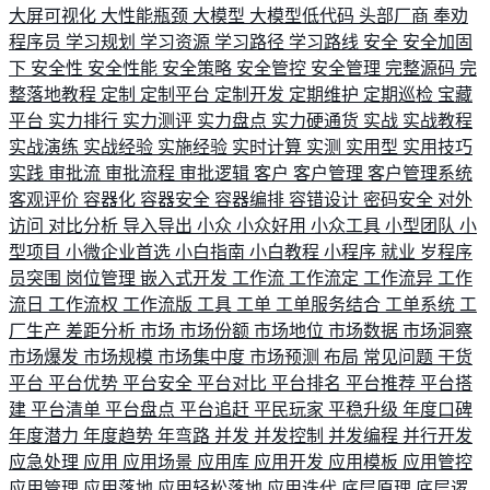
大屏可视化
大性能瓶颈
大模型
大模型低代码
头部厂商
奉劝
程序员
学习规划
学习资源
学习路径
学习路线
安全
安全加固
下
安全性
安全性能
安全策略
安全管控
安全管理
完整源码
完
整落地教程
定制
定制平台
定制开发
定期维护
定期巡检
宝藏
平台
实力排行
实力测评
实力盘点
实力硬通货
实战
实战教程
实战演练
实战经验
实施经验
实时计算
实测
实用型
实用技巧
实践
审批流
审批流程
审批逻辑
客户
客户管理
客户管理系统
客观评价
容器化
容器安全
容器编排
容错设计
密码安全
对外
访问
对比分析
导入导出
小众
小众好用
小众工具
小型团队
小
型项目
小微企业首选
小白指南
小白教程
小程序
就业
岁程序
员突围
岗位管理
嵌入式开发
工作流
工作流定
工作流异
工作
流日
工作流权
工作流版
工具
工单
工单服务结合
工单系统
工
厂生产
差距分析
市场
市场份额
市场地位
市场数据
市场洞察
市场爆发
市场规模
市场集中度
市场预测
布局
常见问题
干货
平台
平台优势
平台安全
平台对比
平台排名
平台推荐
平台搭
建
平台清单
平台盘点
平台追赶
平民玩家
平稳升级
年度口碑
年度潜力
年度趋势
年弯路
并发
并发控制
并发编程
并行开发
应急处理
应用
应用场景
应用库
应用开发
应用模板
应用管控
应用管理
应用落地
应用轻松落地
应用迭代
底层原理
底层逻