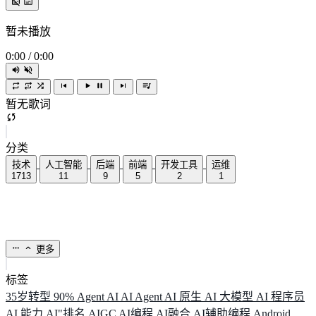
暂未播放
0:00
/
0:00
暂无歌词
分类
技术
人工智能
后端
前端
开发工具
运维
1713
11
9
5
2
1
更多
标签
35岁转型
90%
Agent
AI
AI Agent
AI 原生
AI 大模型
AI 程序员
AI 能力
AI"排名
AIGC
AI编程
AI融合
AI辅助编程
Android