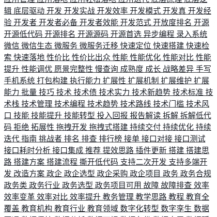
辑
底层驱动
开发
开发实战
开发效率
开发模式
开发真
开发经
验
开发者
开发者必备
开发者效能
开发范式
开放度排名
开源
开源低代码
开源排名
开源源码
开源首选
异步编程
录入系统
微信
微信生态
微服务
微服务迁移
快速定位
快速搭建
快速检
索
快速落地
性价比
性价比出众
性能
性能优化
性能对比
性能
提升
性能调优
愿景完整性
慢查询
成熟度
成长
战略差异
手写
手机系统
打包构建
执行能力
扩展性
扩展机制
扩展维护
扩展
能力
批量
技巧
技术
技术债
技术实力
技术新趋势
技术标准
技
术栈
技术管理
技术编程
技术趋势
技术路线
技术门槛
技术风
口
技能
技能提升
技能转型
投入回报
报告解读
拆解
拆解低代
码
拒绝
拓展性
拖拽开发
拖拽式搭建
持续交付
持续优化
持续
迭代
指南
挑战者
排名
排查
排行榜
接单
接口对接
接口测试
接口耗时分析
接口集成
推荐
提效思路
插件更新
搭建
搭建思
路
搭建方案
搭建流程
撕开低代码
支持二次开发
支持多端开
发
改造方案
政企
政企选型
政企采购
政企项目
政务
政务合规
政务类
政务行业
政务选型
政务项目可用
故障
故障排查
效率
效率变革
效率对比
效率提升
教务管理
教学思路
教程
教育全
覆盖
教育机构
教育行业
教育领域
数字化转型
数字孪生
数据