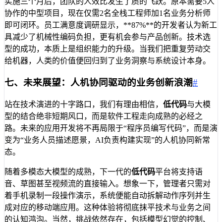
实施三个月后，团队的人效比发生了质的飞跃。原本需要5人
协作的中型项目，现在仅需2名全栈工程师加1名业务分析师
即可闭环。员工满意度调研显示，**87%**的开发者认为新工
具减少了机械性编码负担，更有机会参与产品创新。技术选
型的成功，本质上是组织能力的升级。当我们把重复劳动交
给机器，人类的价值便回归到了业务洞察与系统设计本身。
七、未来展望：人机协同驱动的业务创新浪潮
#
站在技术演进的十字路口，我们有理由相信，
低代码
与大模
型的结合绝非短期风口，而是软件工程走向成熟的必经之
路。未来的应用开发将不再局限于“程序员编写代码”，而是演
变为“业务人员描述愿景，AI负责构建实现”的人机协同新常
态。
随着多模态大模型的成熟，下一代的
低代码
平台将支持语
音、草图甚至视频流的直接输入。想象一下，管理者只需对
着手机录制一段操作演示，系统便能自动拆解动作序列并生
成对应的移动端应用。这种体验将彻底抹平技术与业务之间
的认知鸿沟。当然，挑战依然存在，包括模型幻觉的控制、