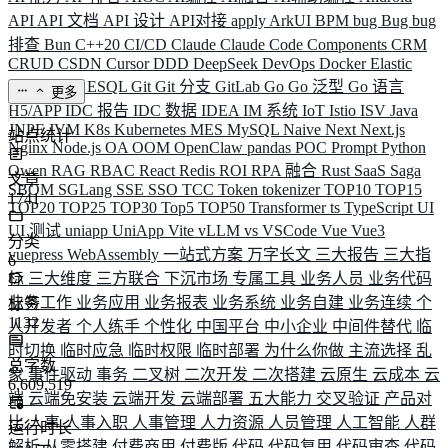
API
API 文档
API 设计
API对接
apply
ArkUI
BPM
bug
Bug
bug
排查
Bun
C++20
CI/CD
Claude
Claude Code
Components
CRM
CRUD
CSDN
Cursor
DDD
DeepSeek
DevOps
Docker
Elastic
ELK
Elysia
ESQL
Git
Git 分支
GitLab
Go
Go 泛型
Go 语言
更多
H5/APP
IDC 报告
IDC 数据
IDEA
IM 系统
IoT
Istio
ISV
Java
JNPF
JVM
K8s
Kubernetes
MES
MySQL
Naive
Next
Next.js
站点统计
Nginx
Node.js
OA
OOM
OpenClaw
pandas
POC
Prompt
Python
Qwen
RAG
RBAC
React
Redis
ROI
RPA 融合
Rust
SaaS
Saga
文章
SBOM
SGLang
SSE
SSO
TCC
Token
tokenizer
TOP10
TOP15
1741
TOP20
TOP25
TOP30
Top5
TOP50
Transformer
ts
TypeScript
UI
UI 测试
uniapp
UniApp
Vite
vLLM
vs
VSCode
Vue
Vue3
分类
vuepress
WebAssembly
一站式方案
万字长文
三大报告
三大指
6
标
三大维度
三方联合
下沉市场
专属工具
业务人员
业务代码
业务工作
业务应用
业务报表
业务系统
业务自建
业务连续
个
标签
1132
人开发者
个人练手
个性化
中国平台
中小企业
中间件替代
临
时切换
临时应急
临时权限
临时部署
为什么你做
主流选择
乱
总字数
象
事件驱动
事务
二叉树
二次开发
二次搭建
云原生
云成本
云
6,609,519
端
云端免安装
云端开发
云端部署
五大能力
交叉验证
产品对
比
人事
人事入职
人事管理
人力资源
人员管理
人工智能
人群
运行时长
解析
从零搭建
付费商用
付费版
代码
代码复用
代码审查
代码