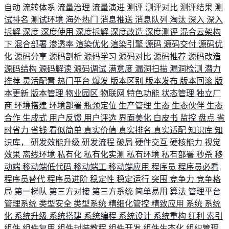
自动
流转体系
流量治理
流量演进
测评
测评对比
测评结果
测
试排名
测试环境
海外热门
消息推送
消息队列
淘汰
深入
深入
拆解
深度
深度使用
深度拆解
深度改造
深度测评
混合云架构
下
混合部署
渗透率
渲染优化
渲染引擎
源码
源码交付
源码优
化
源码分享
源码剖析
源码学习
源码对比
源码推荐
源码改造
源码结构
源码解读
源码调试
满意度
漏洞扫描
漏洞检测
潜力
推荐
灵活配置
热门平台
爆发
版本区别
版本发布
版本回滚
版
本更新
版本管理
物业园区
物联网
特色功能
状态管理
独立厂
商
环境搭建
环境部署
瓶颈定位
生产管理
生态
生态伙伴
生态
合作
生成式
用户反馈
用户评选
界面美化
白皮书
监控
盘点
省
时省力
省钱
看似简单
真实价值
真实排名
真实适配
知识库
知
识库，
研发效能升级
研发流程
破局
硬件交互
硬核能力
视觉
效果
离线环境
私有化
私有化实测
私有环境
私有部署
秒杀
移
动端
移动端低代码
移动端工
移动端应用
程序员
程序员必看
程序员替代
程序员进阶
稳定性
稳定运行
突围
竞争力
竞争格
局
第一梯队
第三方对接
第三方系统
简单易用
算法
管理平台
管理系统
类型安全
类型系统
精细化管控
精致应用
系统
系统
化
系统升级
系统搭建
系统编程
系统设计
系统重构
红利
索引
组件
组件复用
组件封装教程
组件开发
组件生态化
组织管理