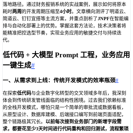
落地路径。通过财务报销系统的实战案例，展示如何将原本
耗时
两周
的开发周期压缩至
4小时
。文章横向测评了明道云、
简道云、钉钉宜搭等主流方案，并重点剖析了
JNPF
在智能编
排与自动化部署上的优势。掌握这套方法论，技术决策者将
能精准把控选型节奏，实现业务应用的敏捷交付与持续迭
代。
低代码 + 大模型 Prompt 工程，业务应用
一键生成
#
一、从需求到上线：传统开发模式的效率瓶颈
#
在探索
低代码
与企业数字化转型的交叉领域多年后，我深刻
体会到传统研发管线面临的结构性困境。过去我们依赖标准
的全栈开发模式，哪怕只是一个简单的审批流或数据看板，
从原型设计、数据库建模、后端接口编写到前端页面适配，
整个链路极其冗长。
以前每次接到业务部门的新增字段需
求，都要花至少3天时间进行代码重构和回归测试，流程繁琐