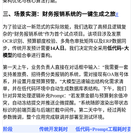
架构优化与核心算法打磨。
三、场景实测：财务报销系统的一键生成之旅
#
为了验证这一新范式的实际效能，我们选取了高频且逻辑复
杂的“财务报销系统”作为首个试点项目。该项目涉及发票
OCR识别、预算额度校验、多角色审批矩阵以及ERP数据同
步，传统开发预计需要
14人日
。我们决定完全采用
低代码+大
模型
的组合拳进行重构。
第一天上午，业务负责人直接在对话框中输入：“我需要一套
支持差旅费、招待费分类报销的系统，需对接现有OA账号体
系，并设置月度预算预警。”大模型迅速输出结构化需求清
单，并在低代码环境中自动生成数据库表结构。下午，我们
针对异常处理逻辑补充Prompt：“若发票金额与预算剩余值冲
突，自动冻结提交并推送企微提醒。”系统随即渲染出带状态
标识的前端页面与后端拦截中间件。第二天中午，经过两轮
参数微调，整个应用完成联调并部署至测试环境。
阶段
传统开发耗时
低代码+Prompt工程耗时
提