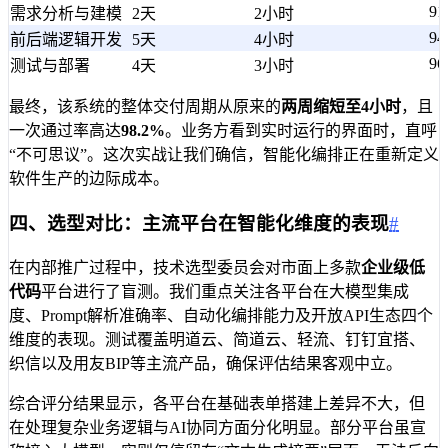
91
需求分析与建模
2天
2小时
94
前后端逻辑开发
5天
4小时
96
测试与部署
4天
3小时
最终，该系统的整体交付周期从原来的
两周缩短至4小时
，且
一次通过率高达
98.2%
。业务方看到实时运行的界面时，直呼
“不可思议”。这次实战让我们确信，智能化编排正在重新定义
软件生产的边际成本。
四、选型对比：主流平台在智能化维度的表现
#
在内部推广过程中，技术选型委员会对市面上多款
企业级低
代码
平台进行了盲测。我们重点关注各平台在大模型集成
度、Prompt解析准确率、自动化编排能力及开放API生态四个
维度的表现。测试覆盖明道云、简道云、轻流、钉钉宜搭、
织信以及用友BIP等主流产品，确保评估结果客观中立。
综合评分结果显示，各平台在基础表单搭建上差异不大，但
在处理复杂业务逻辑与AI协同方面分化明显。部分平台虽宣