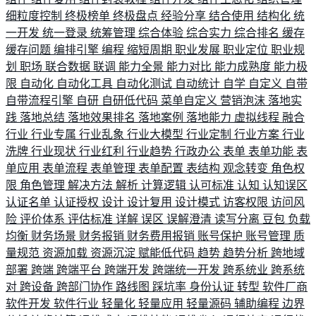
细粒度控制
终极榜单
终极盘点
经验分享
结合使用
结构化
统
一开发
统一登录
统筹管理
综合体验
综合实力
综合排名
缓存
缓存问题
编排引擎
编程
缩短周期
职业发展
职业定位
职业规
划
职场
联合数据
联调
能力全景
能力对比
能力成熟度
能力极
限
自动化
自动化工具
自动化测试
自动统计
自学
自定义
自带
自带流程引擎
自研
自研低代码
菜单自定义
营销泡沫
落地实
践
落地总结
落地效果排名
落地案例
落地能力
虚拟线程
融合
行业
行业专属
行业乱象
行业大模型
行业定制
行业方案
行业
洗牌
行业现状
行业红利
行业趋势
行政办公
表单
表单功能
表
单应用
表单流程
表单管理
表单配置
表结构
观念转变
角色权
限
角色管理
解决方法
解析
计算逻辑
认可标准
认知
认知误区
认证名单
认证授权
设计
设计复用
设计模式
访客权限
访问风
险
评价体系
评估标准
详解
误区
误解澄清
读写分离
豆包
负载
均衡
财务场景
财务报销
财务费用报销
账号保护
账号管理
质
量规范
资源加载
资源沉淀
赋能低代码
趋势
趋势分析
跨地域
部署
跨端
跨端平台
跨端开发
跨端统一开发
跨系统业
跨系统
对
跨设备
跨部门协作
路线图
踩坑率
身份认证
转型
软件厂商
软件开发
软件行业
轻量化
轻量应用
轻量源码
辅助编程
边界