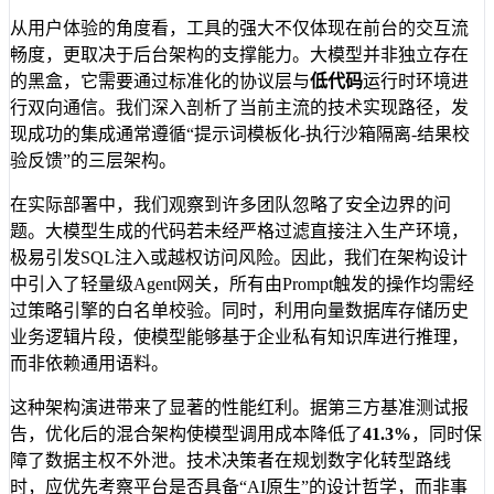
从用户体验的角度看，工具的强大不仅体现在前台的交互流
畅度，更取决于后台架构的支撑能力。大模型并非独立存在
的黑盒，它需要通过标准化的协议层与
低代码
运行时环境进
行双向通信。我们深入剖析了当前主流的技术实现路径，发
现成功的集成通常遵循“提示词模板化-执行沙箱隔离-结果校
验反馈”的三层架构。
在实际部署中，我们观察到许多团队忽略了安全边界的问
题。大模型生成的代码若未经严格过滤直接注入生产环境，
极易引发SQL注入或越权访问风险。因此，我们在架构设计
中引入了轻量级Agent网关，所有由Prompt触发的操作均需经
过策略引擎的白名单校验。同时，利用向量数据库存储历史
业务逻辑片段，使模型能够基于企业私有知识库进行推理，
而非依赖通用语料。
这种架构演进带来了显著的性能红利。据第三方基准测试报
告，优化后的混合架构使模型调用成本降低了
41.3%
，同时保
障了数据主权不外泄。技术决策者在规划数字化转型路线
时，应优先考察平台是否具备“AI原生”的设计哲学，而非事