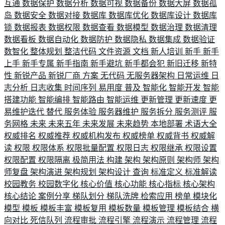
互通
数据保护
数据分析
数据可视
数据备份
数据大屏
数据孤
岛
数据安全
数据对接
数据库
数据库优化
数据库设计
数据库
锁
数据报表
数据权限
数据查看
数据模型
数据治理
数据清理
数据看板
数据自动化
数据防护
数据隐私
数据集成
数据验证
数智化
整体规划
整洁代码
文件资源
文档
新人培训
新手
新手
上手
新手专属
新手指南
新手避坑
新手都会犯
新旧迁移
新特
性
新锐产品
新锐厂商
方案
无代码
无服务器架构
日常运维
日
志分析
日志收集
时间序列
易用度
普及
智能化
智能开发
智能
搭建功能
智能编排
智能路由
智能运维
更新管理
更新速度
更
易维护迭代
替代
服务体验
服务器维护
服务拆分
服务测评
服
务网格
未来
未来五年
未来发展
未来趋势
本地部署
术语大全
权威排名
权威推荐
权威机构发布
权威榜单
权威背书
权威解
读
权限
权限体系
权限批量配置
权限日志
权限继承
权限设置
权限配置
权限隔离
极简用法
构建
架构
架构原则
架构师
架构
师复盘
架构演进
架构规划
架构设计
查询
标准定义
标准解读
校园教务
校园数字化
核心价值
核心功能
核心指标
核心架构
核心结论
案例分享
梯队划分
梯队洗牌
检索应用
榜单
模块化
模型
模板
模板丰富
模板复用
模板数量
模板管理
模板结合
横
向对比
死信队列
流程审批
流程引擎
流程演示
流程管理
流程