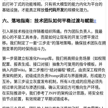
后打补丁式的功能堆砌。只有将大模型的能力内化为平台的
基础设施，才能真正释放
低代码开发
的规模化潜力。
六、落地指南：技术团队如何平稳过渡与赋能
#
引入新技术栈往往伴随着组织阵痛。作为团队负责人，我最
担心的不是工具本身，而是如何让现有的开发习惯平滑迁
移。我们制定了一套“三步走”的落地策略，确保技术团队在拥
抱变革的同时保持战斗力。
第一步是建立标准化Prompt库。我们将高频业务场景（如权限
配置、报表生成、接口对接）抽象为可复用的指令模板，并
纳入内部Wiki。第二步推行“结对编程”模式，由资深工程师负
责架构把关，初级成员负责Prompt调试与界面微调，形成能力
互补。第三步设立灰度发布机制，所有AI生成的应用必须先
经过单元测试与渗透扫描，确认无误后方可推向生产环境。
在实际推进中，我们参考了JNPF的架构设计思路，将安全校
验节点前置，有效规避了早期试错成本。