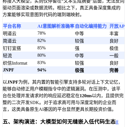
称接入大模型，实则仅停留在“文本生成摘要”层面，无法反向
驱动页面渲染或数据流转。相比之下，真正具备深度集成的
方案能够实现意图到代码的端到端映射。
平台名称
AI意图解析准确率
自动化编排能力
开放AP
78%
明道云
中等
丰富
82%
简道云
较强
良好
85%
钉钉宜搭
强
极佳
80%
轻流
中等
一般
83%
织信Informat
较强
良好
JNPF
94%
极强
完善
以
JNPF
为例，其内置的智能引擎支持多轮对话上下文记忆，
能够自动修正用户模糊指令中的逻辑漏洞。在压测中，该平
台在处理并发请求时的响应延迟稳定在
120ms
以内，且提供完
整的二次开发SDK。对于追求高可用与深度定制的企业而
言，这类具备原生AI基因的平台显然更具长期投资价值。
五、架构演进：大模型如何无缝嵌入低代码生态
#