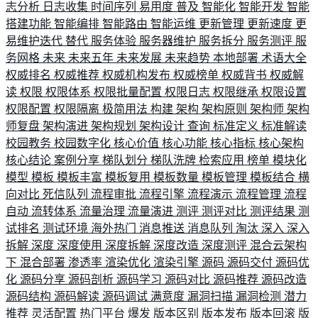
志分析
日志收集
时间序列
易用度
普及
智能化
智能开发
智能
搭建功能
智能编排
智能路由
智能运维
更新管理
更新速度
更
易维护迭代
替代
服务体验
服务器维护
服务拆分
服务测评
服
务网格
未来
未来五年
未来发展
未来趋势
本地部署
术语大全
权威排名
权威推荐
权威机构发布
权威榜单
权威背书
权威解
读
权限
权限体系
权限批量配置
权限日志
权限继承
权限设置
权限配置
权限隔离
极简用法
构建
架构
架构原则
架构师
架构
师复盘
架构演进
架构规划
架构设计
查询
标准定义
标准解读
校园教务
校园数字化
核心价值
核心功能
核心指标
核心架构
核心结论
案例分享
梯队划分
梯队洗牌
检索应用
榜单
模块化
模型
模板
模板丰富
模板复用
模板数量
模板管理
模板结合
横
向对比
死信队列
流程审批
流程引擎
流程演示
流程管理
流程
自动
流转体系
流量治理
流量演进
测评
测评对比
测评结果
测
试排名
测试环境
海外热门
消息推送
消息队列
淘汰
深入
深入
拆解
深度
深度使用
深度拆解
深度改造
深度测评
混合云架构
下
混合部署
渗透率
渲染优化
渲染引擎
源码
源码交付
源码优
化
源码分享
源码剖析
源码学习
源码对比
源码推荐
源码改造
源码结构
源码解读
源码调试
满意度
漏洞扫描
漏洞检测
潜力
推荐
灵活配置
热门平台
爆发
版本区别
版本发布
版本回滚
版