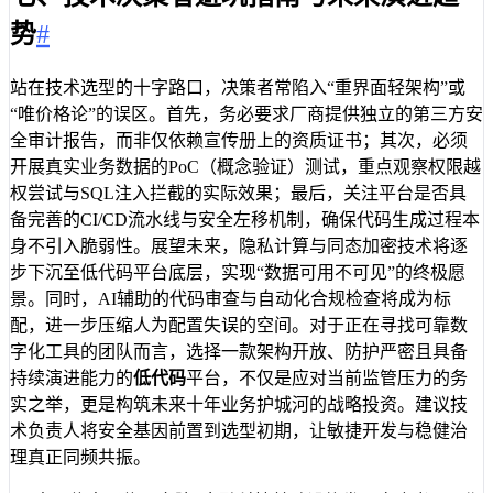
势
#
站在技术选型的十字路口，决策者常陷入“重界面轻架构”或
“唯价格论”的误区。首先，务必要求厂商提供独立的第三方安
全审计报告，而非仅依赖宣传册上的资质证书；其次，必须
开展真实业务数据的PoC（概念验证）测试，重点观察权限越
权尝试与SQL注入拦截的实际效果；最后，关注平台是否具
备完善的CI/CD流水线与安全左移机制，确保代码生成过程本
身不引入脆弱性。展望未来，隐私计算与同态加密技术将逐
步下沉至低代码平台底层，实现“数据可用不可见”的终极愿
景。同时，AI辅助的代码审查与自动化合规检查将成为标
配，进一步压缩人为配置失误的空间。对于正在寻找可靠数
字化工具的团队而言，选择一款架构开放、防护严密且具备
持续演进能力的
低代码
平台，不仅是应对当前监管压力的务
实之举，更是构筑未来十年业务护城河的战略投资。建议技
术负责人将安全基因前置到选型初期，让敏捷开发与稳健治
理真正同频共振。