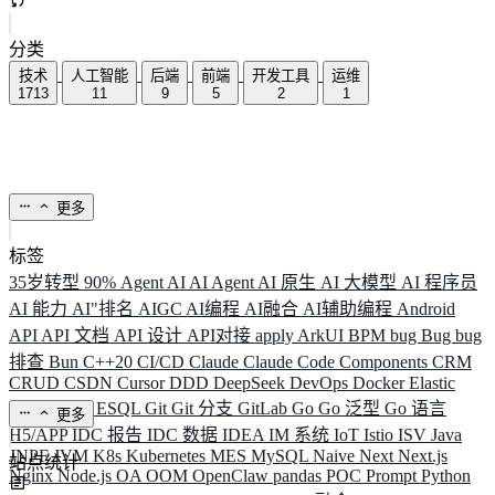
分类
技术
人工智能
后端
前端
开发工具
运维
1713
11
9
5
2
1
更多
标签
35岁转型
90%
Agent
AI
AI Agent
AI 原生
AI 大模型
AI 程序员
AI 能力
AI"排名
AIGC
AI编程
AI融合
AI辅助编程
Android
API
API 文档
API 设计
API对接
apply
ArkUI
BPM
bug
Bug
bug
排查
Bun
C++20
CI/CD
Claude
Claude Code
Components
CRM
CRUD
CSDN
Cursor
DDD
DeepSeek
DevOps
Docker
Elastic
ELK
Elysia
ESQL
Git
Git 分支
GitLab
Go
Go 泛型
Go 语言
更多
H5/APP
IDC 报告
IDC 数据
IDEA
IM 系统
IoT
Istio
ISV
Java
JNPF
JVM
K8s
Kubernetes
MES
MySQL
Naive
Next
Next.js
站点统计
Nginx
Node.js
OA
OOM
OpenClaw
pandas
POC
Prompt
Python