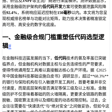
搭、织信及
JNPF
等主流厂商进行深度横评。测评数据显示，
采用金融级防护架构的
低代码开发
方案可使数据泄露风险降
低
92.4%
，系统响应延迟控制在
150毫秒
以内。本文将为您呈
现权威排名榜单与功能对比矩阵，助力技术决策者精准锁定
高可用、高安全的数字化底座。
一、金融级合规门槛重塑低代码选型逻
辑
#
在金融科技迅猛发展的当下，
低代码
技术的普及率虽已突破
临界点，但金融机构对数据主权与业务连续性的严苛要求，
使得传统通用型工具难以直接触达核心生产环境。据《2025
年中国金融科技基础设施白皮书》调研显示，超过**68.3%**
的银行与保险机构在引入敏捷开发工具时，首要考量并非交
付速度，而是底层架构是否满足等保三级及以上标准。金融
级防护不仅意味着基础的防火墙隔离，更要求全链路的数据
脱敏、国密算法支持以及细粒度的动态权限控制。过去，企
业往往需要在“快速迭代”与“绝对安全”之间做妥协，但如今这