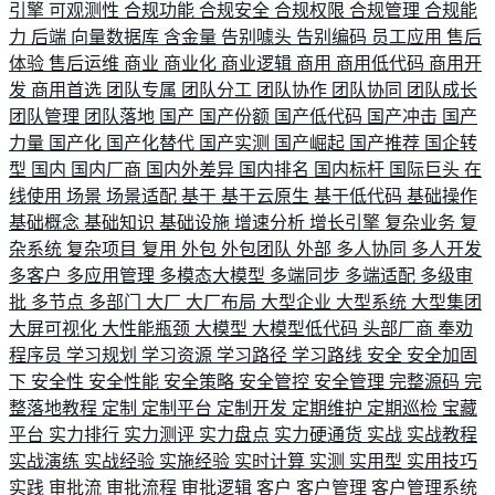
引擎
可观测性
合规功能
合规安全
合规权限
合规管理
合规能
力
后端
向量数据库
含金量
告别噱头
告别编码
员工应用
售后
体验
售后运维
商业
商业化
商业逻辑
商用
商用低代码
商用开
发
商用首选
团队专属
团队分工
团队协作
团队协同
团队成长
团队管理
团队落地
国产
国产份额
国产低代码
国产冲击
国产
力量
国产化
国产化替代
国产实测
国产崛起
国产推荐
国企转
型
国内
国内厂商
国内外差异
国内排名
国内标杆
国际巨头
在
线使用
场景
场景适配
基于
基于云原生
基于低代码
基础操作
基础概念
基础知识
基础设施
增速分析
增长引擎
复杂业务
复
杂系统
复杂项目
复用
外包
外包团队
外部
多人协同
多人开发
多客户
多应用管理
多模态大模型
多端同步
多端适配
多级审
批
多节点
多部门
大厂
大厂布局
大型企业
大型系统
大型集团
大屏可视化
大性能瓶颈
大模型
大模型低代码
头部厂商
奉劝
程序员
学习规划
学习资源
学习路径
学习路线
安全
安全加固
下
安全性
安全性能
安全策略
安全管控
安全管理
完整源码
完
整落地教程
定制
定制平台
定制开发
定期维护
定期巡检
宝藏
平台
实力排行
实力测评
实力盘点
实力硬通货
实战
实战教程
实战演练
实战经验
实施经验
实时计算
实测
实用型
实用技巧
实践
审批流
审批流程
审批逻辑
客户
客户管理
客户管理系统