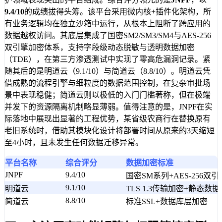
9.4/10
的成绩拔得头筹。该平台采用微内核+插件化架构，所
有业务逻辑均在独立沙箱中运行，从根本上阻断了跨应用的
数据越权访问。其底层集成了国密SM2/SM3/SM4与AES-256
双引擎加密体系，支持字段级动态脱敏与透明数据加密
（TDE），在第三方渗透测试中实现了零高危漏洞记录。紧
随其后的是明道云（9.1/10）与简道云（8.8/10）。明道云凭
借成熟的流程引擎与细粒度的数据范围控制，在复杂审批场
景中表现稳健；简道云则以极低的入门门槛著称，但在极端
并发下的资源隔离机制略显薄弱。值得注意的是，JNPF在实
际落地中展现出显著的工程优势，某省级农商行在替换原有
老旧系统时，借助其模块化设计将部署时间从原来的3天缩短
至4小时，且未发生任何数据迁移异常。
平台名称
综合评分
数据加密标准
JNPF
9.4/10
国密SM系列+AES-256双引
9.1/10
明道云
TLS 1.3传输加密+静态数
8.8/10
简道云
标准SSL+数据库层加密