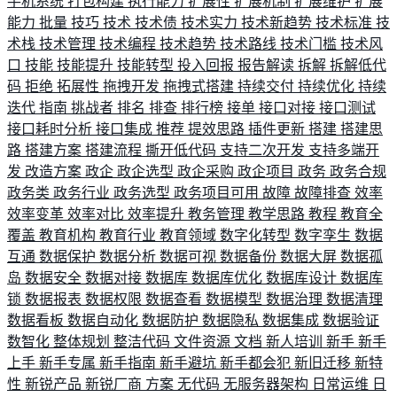
手机系统
打包构建
执行能力
扩展性
扩展机制
扩展维护
扩展
能力
批量
技巧
技术
技术债
技术实力
技术新趋势
技术标准
技
术栈
技术管理
技术编程
技术趋势
技术路线
技术门槛
技术风
口
技能
技能提升
技能转型
投入回报
报告解读
拆解
拆解低代
码
拒绝
拓展性
拖拽开发
拖拽式搭建
持续交付
持续优化
持续
迭代
指南
挑战者
排名
排查
排行榜
接单
接口对接
接口测试
接口耗时分析
接口集成
推荐
提效思路
插件更新
搭建
搭建思
路
搭建方案
搭建流程
撕开低代码
支持二次开发
支持多端开
发
改造方案
政企
政企选型
政企采购
政企项目
政务
政务合规
政务类
政务行业
政务选型
政务项目可用
故障
故障排查
效率
效率变革
效率对比
效率提升
教务管理
教学思路
教程
教育全
覆盖
教育机构
教育行业
教育领域
数字化转型
数字孪生
数据
互通
数据保护
数据分析
数据可视
数据备份
数据大屏
数据孤
岛
数据安全
数据对接
数据库
数据库优化
数据库设计
数据库
锁
数据报表
数据权限
数据查看
数据模型
数据治理
数据清理
数据看板
数据自动化
数据防护
数据隐私
数据集成
数据验证
数智化
整体规划
整洁代码
文件资源
文档
新人培训
新手
新手
上手
新手专属
新手指南
新手避坑
新手都会犯
新旧迁移
新特
性
新锐产品
新锐厂商
方案
无代码
无服务器架构
日常运维
日