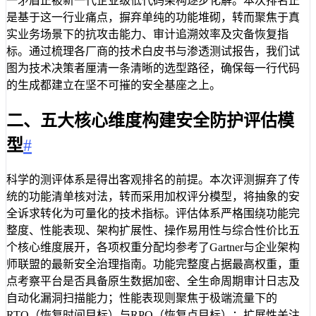
一矛盾正被新一代企业级低代码架构逐步化解。本次排名正
是基于这一行业痛点，摒弃单纯的功能堆砌，转而聚焦于真
实业务场景下的抗攻击能力、审计追溯效率及灾备恢复指
标。通过梳理各厂商的技术白皮书与渗透测试报告，我们试
图为技术决策者厘清一条清晰的选型路径，确保每一行代码
的生成都建立在坚不可摧的安全基座之上。
二、五大核心维度构建安全防护评估模
型
#
科学的测评体系是得出客观排名的前提。本次评测摒弃了传
统的功能清单核对法，转而采用加权评分模型，将抽象的安
全诉求转化为可量化的技术指标。评估体系严格围绕功能完
整度、性能表现、架构扩展性、操作易用性与综合性价比五
个核心维度展开，各项权重分配均参考了Gartner与企业架构
师联盟的最新安全治理指南。功能完整度占据最高权重，重
点考察平台是否具备原生数据加密、全生命周期审计日志及
自动化漏洞扫描能力；性能表现则聚焦于极端流量下的
RTO（恢复时间目标）与RPO（恢复点目标）；扩展性关注