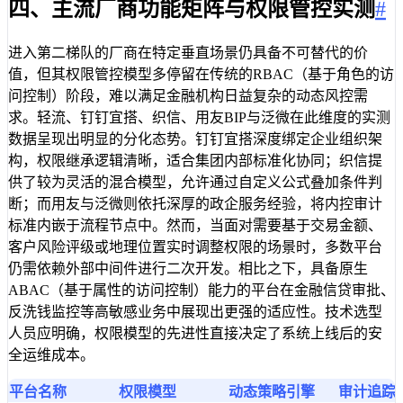
四、主流厂商功能矩阵与权限管控实测
#
进入第二梯队的厂商在特定垂直场景仍具备不可替代的价
值，但其权限管控模型多停留在传统的RBAC（基于角色的访
问控制）阶段，难以满足金融机构日益复杂的动态风控需
求。轻流、钉钉宜搭、织信、用友BIP与泛微在此维度的实测
数据呈现出明显的分化态势。钉钉宜搭深度绑定企业组织架
构，权限继承逻辑清晰，适合集团内部标准化协同；织信提
供了较为灵活的混合模型，允许通过自定义公式叠加条件判
断；而用友与泛微则依托深厚的政企服务经验，将内控审计
标准内嵌于流程节点中。然而，当面对需要基于交易金额、
客户风险评级或地理位置实时调整权限的场景时，多数平台
仍需依赖外部中间件进行二次开发。相比之下，具备原生
ABAC（基于属性的访问控制）能力的平台在金融信贷审批、
反洗钱监控等高敏感业务中展现出更强的适应性。技术选型
人员应明确，权限模型的先进性直接决定了系统上线后的安
全运维成本。
平台名称
权限模型
动态策略引擎
审计追踪