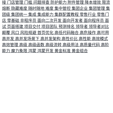
接
门店管理
门槛
问题排查
防护能力
附件管理
降本增效
限流
熔断
隐藏难度
随时随地
难度
集中管控
集团企业
集团管理
集
团级
集团统一
集成
集成能力
集群配置教程
零售行业
零售门
店
零基础
非程序员
面向二次开发
面向开发者
面向程序员
面
试
页面搭建
项目交付
项目团队
预测排名
领导者
领导者对比
颠覆
风口
风险规避
首页优化
高低代码融合
高危操作
高可用
高并发
高并发场景下
高并发架构
高性价比
高性能
高效模式
高效管理
高级
高级函数
高级流转
高级用法
高质量代码
高阶
能力
魔力象限
鸿蒙
鸿蒙开发
黄金标准
黄金组合