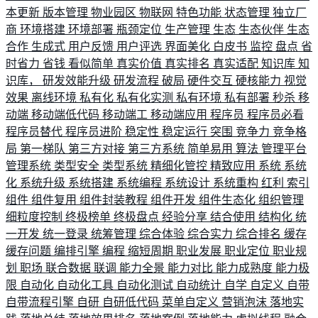
本更新
版本管理
物业园区
物联网
特色功能
状态管理
独立厂
商
环境搭建
环境部署
瓶颈定位
生产管理
生态
生态伙伴
生态
合作
生成式
用户反馈
用户评选
界面美化
白皮书
监控
盘点
省
时省力
省钱
看似简单
真实价值
真实排名
真实适配
知识库
知
识库，
研发效能升级
研发流程
破局
硬件交互
硬核能力
视觉
效果
离线环境
私有化
私有化实测
私有环境
私有部署
秒杀
移
动端
移动端低代码
移动端工
移动端应用
程序员
程序员必看
程序员替代
程序员进阶
稳定性
稳定运行
突围
竞争力
竞争格
局
第一梯队
第三方对接
第三方系统
简单易用
算法
管理平台
管理系统
类型安全
类型系统
精细化管控
精致应用
系统
系统
化
系统升级
系统搭建
系统编程
系统设计
系统重构
红利
索引
组件
组件复用
组件封装教程
组件开发
组件生态化
组织管理
细粒度控制
终极榜单
终极盘点
经验分享
结合使用
结构化
统
一开发
统一登录
统筹管理
综合体验
综合实力
综合排名
缓存
缓存问题
编排引擎
编程
缩短周期
职业发展
职业定位
职业规
划
职场
联合数据
联调
能力全景
能力对比
能力成熟度
能力极
限
自动化
自动化工具
自动化测试
自动统计
自学
自定义
自带
自带流程引擎
自研
自研低代码
菜单自定义
营销泡沫
落地实