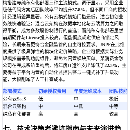
构搭建与纯私有化部署三种主流模式。调研显示，采用企业
级低代码方案后团队效率平均提升
37.8%
，但不同厂商的授权
计费逻辑差异显著。公有云模式初始门槛最低，适合初创业
务线快速验证；混合云架构在数据本地化与云端算力之间取
得平衡，成为多数股份制银行的首选；而纯私有化部署虽然
前期硬件与License投入较高，但能彻底规避供应商锁定风
险，长期来看更符合金融监管的自主可控要求。JNPF在此维
度提供了极具弹性的模块化定价策略，企业可根据实际业务
规模按需采购功能组件，避免为闲置模块买单。某消费金融
公司在完成系统重构后，将年度IT运维支出降低了
22.5%
，主
要得益于平台内置的自动化监控告警与一键式补丁升级功
能，大幅削减了人工排查成本。
部署模式
初始授权费用
年度运维成本
团队技能
公有云SaaS
低
中
极低
混合云架构
中
中低
中等
纯私有化部署
高
高
较高
七、技术决策者避坑指南与未来演进趋