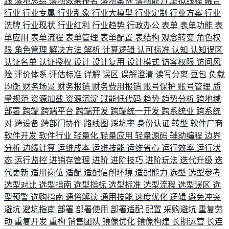
践
落地总结
落地效果排名
落地案例
落地能力
虚拟线程
融合
行业
行业专属
行业乱象
行业大模型
行业定制
行业方案
行业
洗牌
行业现状
行业红利
行业趋势
行政办公
表单
表单功能
表
单应用
表单流程
表单管理
表单配置
表结构
观念转变
角色权
限
角色管理
解决方法
解析
计算逻辑
认可标准
认知
认知误区
认证名单
认证授权
设计
设计复用
设计模式
访客权限
访问风
险
评价体系
评估标准
详解
误区
误解澄清
读写分离
豆包
负载
均衡
财务场景
财务报销
财务费用报销
账号保护
账号管理
质
量规范
资源加载
资源沉淀
赋能低代码
趋势
趋势分析
跨地域
部署
跨端
跨端平台
跨端开发
跨端统一开发
跨系统业
跨系统
对
跨设备
跨部门协作
路线图
踩坑率
身份认证
转型
软件厂商
软件开发
软件行业
轻量化
轻量应用
轻量源码
辅助编程
边界
分析
边缘计算
运维成本
运维技能
运维省心
运行效率
运行状
态
运行监控
进销存管理
进阶
进阶技巧
进阶玩法
迭代升级
迭
代更新
适用岗位
适配
适配信创环境
适配能力
选型
选型参考
选型对比
选型指南
选型指标
选型标准
选型流程
选型误区
选
型预警
选购指南
通俗解读
通用技能
速度优化
逻辑
避免冲突
避坑
避坑指南
部署
部署使用
部署适配
配置
采购避坑
重复劳
动
重复开发
重构
销售团队
镜像优化
镜像构建
长期运营
长连