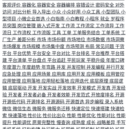
客观评价
容器化
容器安全
容器编排
容错设计
密码安全
对外
访问
对比分析
导入导出
小众
小众好用
小众工具
小型团队
小
型项目
小微企业首选
小白指南
小白教程
小程序
就业
岁程序
员突围
岗位管理
嵌入式开发
工作流
工作流定
工作流异
工作
流日
工作流权
工作流版
工具
工单
工单服务结合
工单系统
工
厂生产
差距分析
市场
市场份额
市场地位
市场数据
市场洞察
市场爆发
市场规模
市场集中度
市场预测
布局
常见问题
干货
平台
平台优势
平台安全
平台对比
平台排名
平台推荐
平台搭
建
平台清单
平台盘点
平台追赶
平民玩家
平稳升级
年度口碑
年度潜力
年度趋势
年弯路
并发
并发控制
并发编程
并行开发
应急处理
应用
应用场景
应用库
应用开发
应用模板
应用管控
应用管理
应用落地
应用轻松落地
应用迭代
底层原理
底层逻
辑
底层驱动
开发
开发实战
开发效率
开发模式
开发真
开发经
验
开发者
开发者必备
开发者效能
开发范式
开放度排名
开源
开源低代码
开源排名
开源源码
开源首选
异步编程
录入系统
微信
微信生态
微服务
微服务迁移
快速定位
快速搭建
快速检
索
快速落地
性价比
性价比出众
性能
性能优化
性能对比
性能
提升
性能调优
愿景完整性
慢查询
成熟度
成长
战略差异
手写