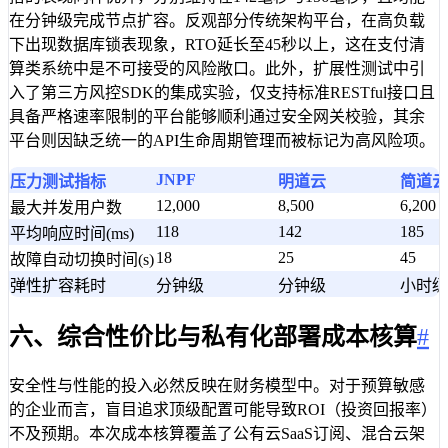
在分钟级完成节点扩容。反观部分传统架构平台，在高负载
下出现数据库锁表现象，RTO延长至45秒以上，这在支付清
算类系统中是不可接受的风险敞口。此外，扩展性测试中引
入了第三方风控SDK的集成实验，仅支持标准RESTful接口且
具备严格速率限制的平台能够顺利通过安全网关校验，其余
平台则因缺乏统一的API生命周期管理而被标记为高风险项。
JNPF
压力测试指标
明道云
简道云
12,000
8,500
6,200
最大并发用户数
118
142
185
平均响应时间(ms)
18
25
45
故障自动切换时间(s)
弹性扩容耗时
分钟级
分钟级
小时级
六、综合性价比与私有化部署成本核算
#
安全性与性能的投入必然反映在财务模型中。对于预算敏感
的企业而言，盲目追求顶级配置可能导致ROI（投资回报率）
不及预期。本次成本核算覆盖了公有云SaaS订阅、混合云架