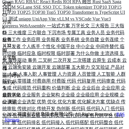
Qwen
RAG
RBAC
React
Redis
ROI
RPA 融合
Rust
SaaS
Saga
文章
SBOM
SGLang
SSE
SSO
TCC
Token
tokenizer
TOP10
TOP15
1741
TOP20
TOP25
TOP30
Top5
TOP50
Transformer
ts
TypeScript
UI
UI 测试
uniapp
UniApp
Vite
vLLM
vs
VSCode
Vue
Vue3
分类
vuepress
WebAssembly
一站式方案
万字长文
三大报告
三大指
6
标
三大维度
三方联合
下沉市场
专属工具
业务人员
业务代码
业务工作
业务应用
业务报表
业务系统
业务自建
业务连续
个
标签
1132
人开发者
个人练手
个性化
中国平台
中小企业
中间件替代
临
时切换
临时应急
临时权限
临时部署
为什么你做
主流选择
乱
总字数
象
事件驱动
事务
二叉树
二次开发
二次搭建
云原生
云成本
云
6,609,519
端
云端免安装
云端开发
云端部署
五大能力
交叉验证
产品对
比
人事
人事入职
人事管理
人力资源
人员管理
人工智能
人群
运行时长
解析
从零搭建
付费商用
付费版
代码
代码复用
代码审查
代码
583
天
生成
代码规范
代码重构
价值判断
企业
企业后台
企业应用
企
业数字化
企业服务
企业架构
企业级
企业级应用
企业规模
企
最后活动
业调研
企业选型
优势
优化
优化方案
优化解决方案
优缺点
传
62
天前
统审批
传统对比
传统开发
伪创新
低代码
低代码入门
低代码
©
2026
福建引迈信息技术有限公司. All Rights Reserved. /
RSS
加持
低代码商业版
低代码实现
低代码对接
低代码平台
低代
/
Sitemap
码扩展
低代码排名
低代码接入
低代码搭配
低代码整合
低代