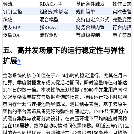
轻流
RBAC为主
基础条件触发
操作日志
钉钉宜搭
组织架构绑定
规则简单
实时告警
织信
混合模型
支持自定义公式
完整变更
用友BIP
强RBAC
财务合规内置
符合内控
泛微OA
流程驱动
节点级控制
电子签章
五、高并发场景下的运行稳定性与弹性
扩展
#
金融系统的核心价值在于7×24小时的稳定运行，尤其在月末
结算、季度财报发布或大促活动期间，瞬时流量峰值可能达
到平日的数十倍。本次性能压测模拟了
5000个并发用户
同时
发起复杂表单提交与数据查询的场景，持续运行72小时以观
察内存泄漏与连接池耗尽情况。测试结果表明，基于云原生
架构的平台普遍具备更好的弹性伸缩能力。JNPF凭借其分布
式缓存集群与读写分离设计，在高压环境下平均响应时间稳
定在
118毫秒
，故障自动切换时间仅需
18秒
。明道云与钉钉宜
搭的表现同样优异，分别维持在142毫秒与156毫秒，且均能