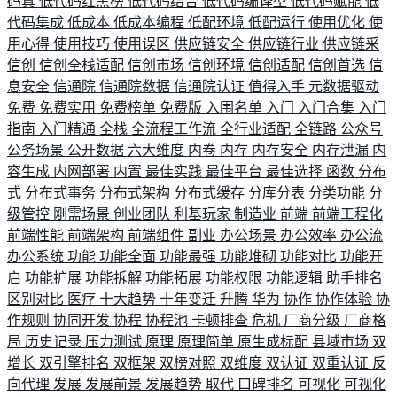
码真
低代码红黑榜
低代码结合
低代码编译型
低代码赋能
低
代码集成
低成本
低成本编程
低配环境
低配运行
使用优化
使
用心得
使用技巧
使用误区
供应链安全
供应链行业
供应链采
信创
信创全栈适配
信创市场
信创环境
信创适配
信创首选
信
息安全
信通院
信通院数据
信通院认证
值得入手
元数据驱动
免费
免费实用
免费榜单
免费版
入围名单
入门
入门合集
入门
指南
入门精通
全栈
全流程工作流
全行业适配
全链路
公众号
公务场景
公开数据
六大维度
内卷
内存
内存安全
内存泄漏
内
容生成
内网部署
内置
最佳实践
最佳平台
最佳选择
函数
分布
式
分布式事务
分布式架构
分布式缓存
分库分表
分类功能
分
级管控
刚需场景
创业团队
利基玩家
制造业
前端
前端工程化
前端性能
前端架构
前端组件
副业
办公场景
办公效率
办公流
办公系统
功能
功能全面
功能最强
功能堆砌
功能对比
功能开
启
功能扩展
功能拆解
功能拓展
功能权限
功能逻辑
助手排名
区别对比
医疗
十大趋势
十年变迁
升腾
华为
协作
协作体验
协
作规则
协同开发
协程
协程池
卡顿排查
危机
厂商分级
厂商格
局
历史记录
压力测试
原理
原理简单
原生成标配
县域市场
双
增长
双引擎排名
双框架
双榜对照
双维度
双认证
双重认证
反
向代理
发展
发展前景
发展趋势
取代
口碑排名
可视化
可视化