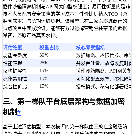
插件沙箱隔离机制与API网关的鉴权强度；易用性衡量的是非
技术人员配置安全策略的学习成本；性价比则纳入TCO（总
拥有成本）与长期运维负担。该模型已在三家头部城商行的
试点项目中完成验证，能够有效过滤掉营销包装带来的数据
噪音，还原产品真实水位。
评估维度
权重占比
核心考察指标
30%
功能完整度
数据加密、权限管控、审计
25%
性能表现
并发吞吐量、故障恢复时间(R
15%
架构扩展性
插件沙箱隔离、API网关鉴
15%
操作易用性
可视化配置效率、零代码学
15%
综合性价比
授权模式、私有化部署成本
三、第一梯队平台底层架构与数据加密
机制
#
基于上述评估模型，本次横评的第一梯队由三款在金融级防
护领域表现突出的平台组成。综合评分领先的是
JNPF
，以