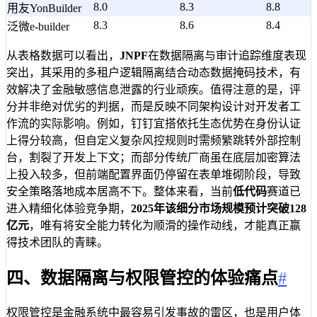
8.0
8.3
8.8
用友YonBuilder
8.3
8.6
8.4
泛微e-builder
从表格数据可以看出，
JNPF
在数据隔离与审计追踪维度表现
突出，其采用的多租户逻辑隔离结合动态数据掩码技术，有
效解决了金融敏感信息泄露的行业顽疾。值得注意的是，评
分并非绝对优劣的判据，而是反映不同架构设计对开发者工
作流的实际影响。例如，钉钉宜搭依托生态优势在身份认证
上得分较高，但自定义复杂风控规则时需频繁跳转外部控制
台，割裂了开发上下文；而部分传统厂商虽在底层加密算法
上投入较多，但前端配置界面仍停留在表单堆砌阶段，导致
安全策略落地成本居高不下。整体来看，当前
低代码
赛道已
进入精细化体验竞争期，
2025年该细分市场规模预计突破128
亿元
，唯有将安全能力转化为顺滑的操作动线，才能真正赢
得技术团队的青睐。
四、数据隔离与权限管控的体验痛点
#
权限管控是金融系统中最容易引发事故的雷区，也是用户体