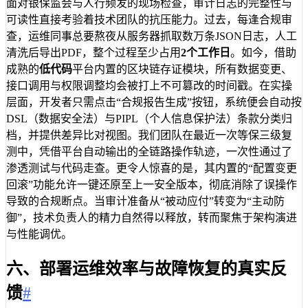
面对银保监会与人行频发的现场检查，审计日志的完整性与
可读性直接考验着技术团队的抗压能力。过去，每逢合规审
查，运维同事总要熬夜从服务器抓取数万条JSON日志，人工
清洗后导出PDF，整个过程至少占用
2个工作日
。如今，借助
成熟的
低代码
平台内置的区块链存证模块，所有数据变更、
接口调用与权限调整均会被打上不可篡改的时间戳。在实操
层面，开发者只需点击“合规报告生成”按钮，系统便会自动按
DSL（数据安全法）与PIPL（个人信息保护法）条款分类归
档，并提供差异比对视图。我们团队在最近一次等保三级复
测中，凭借平台自动输出的全链路操作轨迹，一次性通过了
渗透测试与代码走查。更令人惊喜的是，其内置的“配置变更
回滚”功能允许一键还原至上一安全版本，彻底消除了误操作
导致的合规断点。当审计准备从“被动应付”转变为“主动防
御”，技术负责人的精力自然得以释放，转而聚焦于架构演进
与性能调优。
六、部署运维效率与故障恢复的真实反
馈
#