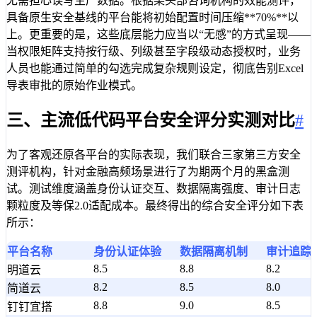
无需担心误写生产数据。根据某头部咨询机构的效能测评，
具备原生安全基线的平台能将初始配置时间压缩**70%**以
上。更重要的是，这些底层能力应当以“无感”的方式呈现——
当权限矩阵支持按行级、列级甚至字段级动态授权时，业务
人员也能通过简单的勾选完成复杂规则设定，彻底告别Excel
导表审批的原始作业模式。
三、主流低代码平台安全评分实测对比
#
为了客观还原各平台的实际表现，我们联合三家第三方安全
测评机构，针对金融高频场景进行了为期两个月的黑盒测
试。测试维度涵盖身份认证交互、数据隔离强度、审计日志
颗粒度及等保2.0适配成本。最终得出的综合安全评分如下表
所示：
平台名称
身份认证体验
数据隔离机制
审计追踪
8.5
8.8
8.2
明道云
8.2
8.5
8.0
简道云
8.8
9.0
8.5
钉钉宜搭