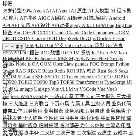
标签
35岁转型
90%
Agent
AI
AI Agent
AI 原生
AI 大模型
AI 程序员
AI 能力
AI"排名
AIGC
AI编程
AI融合
AI辅助编程
Android
API
API 文档
API 设计
API对接
apply
ArkUI
BPM
bug
Bug
bug
排查
Bun
C++20
CI/CD
Claude
Claude Code
Components
CRM
CRUD
CSDN
Cursor
DDD
DeepSeek
DevOps
Docker
Elastic
ELK
Elysia
ESQL
Git
Git 分支
GitLab
Go
Go 泛型
Go 语言
更多
H5/APP
IDC 报告
IDC 数据
IDEA
IM 系统
IoT
Istio
ISV
Java
JNPF
JVM
K8s
Kubernetes
MES
MySQL
Naive
Next
Next.js
站点统计
Nginx
Node.js
OA
OOM
OpenClaw
pandas
POC
Prompt
Python
Qwen
RAG
RBAC
React
Redis
ROI
RPA 融合
Rust
SaaS
Saga
文章
SBOM
SGLang
SSE
SSO
TCC
Token
tokenizer
TOP10
TOP15
1741
TOP20
TOP25
TOP30
Top5
TOP50
Transformer
ts
TypeScript
UI
UI 测试
uniapp
UniApp
Vite
vLLM
vs
VSCode
Vue
Vue3
分类
vuepress
WebAssembly
一站式方案
万字长文
三大报告
三大指
6
标
三大维度
三方联合
下沉市场
专属工具
业务人员
业务代码
业务工作
业务应用
业务报表
业务系统
业务自建
业务连续
个
标签
1132
人开发者
个人练手
个性化
中国平台
中小企业
中间件替代
临
时切换
临时应急
临时权限
临时部署
为什么你做
主流选择
乱
总字数
象
事件驱动
事务
二叉树
二次开发
二次搭建
云原生
云成本
云
6,609,519