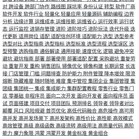
对
跨设备
跨部门协作
路线图
踩坑率
身份认证
转型
软件厂商
软件开发
软件行业
轻量化
轻量应用
轻量源码
辅助编程
边界
分析
边缘计算
运维成本
运维技能
运维省心
运行效率
运行状
态
运行监控
进销存管理
进阶
进阶技巧
进阶玩法
迭代升级
迭
代更新
适用岗位
适配
适配信创环境
适配能力
选型
选型参考
选型对比
选型指南
选型指标
选型标准
选型流程
选型误区
选
型预警
选购指南
通俗解读
通用技能
速度优化
逻辑
避免冲突
避坑
避坑指南
部署
部署使用
部署适配
配置
采购避坑
重复劳
动
重复开发
重构
销售团队
镜像优化
镜像构建
长期运营
长连
接
门店管理
门槛
问题排查
防护能力
附件管理
降本增效
限流
熔断
隐藏难度
随时随地
难度
集中管控
集团企业
集团管理
集
团级
集团统一
集成
集成能力
集群配置教程
零售行业
零售门
店
零基础
非程序员
面向二次开发
面向开发者
面向程序员
面
试
页面搭建
项目交付
项目团队
预测排名
领导者
领导者对比
颠覆
风口
风险规避
首页优化
高低代码融合
高危操作
高可用
高并发
高并发场景下
高并发架构
高性价比
高性能
高效模式
高效管理
高级
高级函数
高级流转
高级用法
高质量代码
高阶
能力
魔力象限
鸿蒙
鸿蒙开发
黄金标准
黄金组合