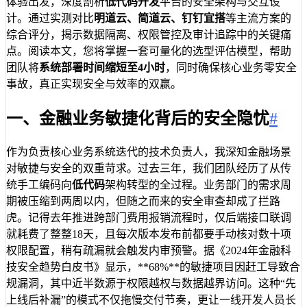
体验出发，深度剖析
低代码开发
平台的安全架构与交互设
计。通过实测对比
明道云、简道云、钉钉宜搭
等主流方案的
综合评分，揭示数据隔离、权限管控及审计追踪中的关键痛
点。阅读本文，您将掌握一套可量化的选型评估模型，帮助
团队将
系统部署时间缩短至4小时
，同时确保核心业务零安全
事故，真正实现安全与效率的双赢。
一、金融业务敏捷化背后的安全隐忧
#
作为负责核心业务系统迭代的技术负责人，我深知金融场景
对敏捷与安全的双重苛求。过去三年，我们团队经历了从传
统手工编码向
低代码
架构转型的全过程。业务部门的需求周
期被压缩到两周以内，但随之而来的安全审查却成了拦路
虎。记得去年推进跨部门费用报销流程时，仅后端接口联调
就耗费了整整18天，且每次版本发布前都要手动核对数十项
权限配置，稍有疏漏就会触发内审预警。据《2024年金融科
技安全趋势白皮书》显示，**68%**的敏捷项目因赶工导致合
规漏洞，其中近半数源于权限越权与数据越界访问。这种“先
上线后补漏”的模式不仅拖慢交付节奏，更让一线开发人员长