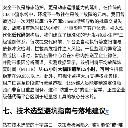
安全不仅是静态防护，更是动态运维能力的延伸。在传统的
CI/CD流水线中，环境不一致往往是线上故障的元凶。我们曾
遭遇过一次因测试库与生产库Schema漂移导致的批量交易失
败，故障排查耗时长达
6小时
，严重影响了客户体验。引入现
代化
低代码
架构后，我们建立了标准化的“开发-预发-生产”三
级镜像体系。每次提交代码前，平台会自动执行静态扫描与
依赖冲突检测，拦截高危组件注入风险。一旦监测到异常流
量或接口超时，智能告警中心会在30秒内推送至企业微信，
并附带根因分析图谱。实测数据显示，该机制将平均故障恢
复时间（MTTR）从
4.2小时大幅压缩至1.5小时
，可用性指标
稳定在99.95%以上。此外，可视化监控大屏支持按业务线、
租户ID甚至IP段进行流量透视，让运维人员能够精准定位瓶
颈而非盲目重启服务。这种“防重于治”的设计哲学，正是企业
级
低代码
平台区别于轻量级工具的核心分水岭。
七、技术选型避坑指南与落地建议
#
站在技术选型的十字路口，决策者极易陷入“唯功能论”或“唯