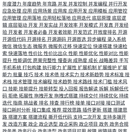
年度潜力
年度趋势
年弯路
并发
并发控制
并发编程
并行开发
应急处理
应用
应用场景
应用库
应用开发
应用模板
应用管控
应用管理
应用落地
应用轻松落地
应用迭代
底层原理
底层逻
辑
底层驱动
开发
开发实战
开发效率
开发模式
开发真
开发经
验
开发者
开发者必备
开发者效能
开发范式
开放度排名
开源
开源低代码
开源排名
开源源码
开源首选
异步编程
录入系统
微信
微信生态
微服务
微服务迁移
快速定位
快速搭建
快速检
索
快速落地
性价比
性价比出众
性能
性能优化
性能对比
性能
提升
性能调优
愿景完整性
慢查询
成熟度
成长
战略差异
手写
手机系统
打包构建
执行能力
扩展性
扩展机制
扩展维护
扩展
能力
批量
技巧
技术
技术债
技术实力
技术新趋势
技术标准
技
术栈
技术管理
技术编程
技术趋势
技术路线
技术门槛
技术风
口
技能
技能提升
技能转型
投入回报
报告解读
拆解
拆解低代
码
拒绝
拓展性
拖拽开发
拖拽式搭建
持续交付
持续优化
持续
迭代
指南
挑战者
排名
排查
排行榜
接单
接口对接
接口测试
接口耗时分析
接口集成
推荐
提效思路
插件更新
搭建
搭建思
路
搭建方案
搭建流程
撕开低代码
支持二次开发
支持多端开
发
改造方案
政企
政企选型
政企采购
政企项目
政务
政务合规
政务类
政务行业
政务选型
政务项目可用
故障
故障排查
效率