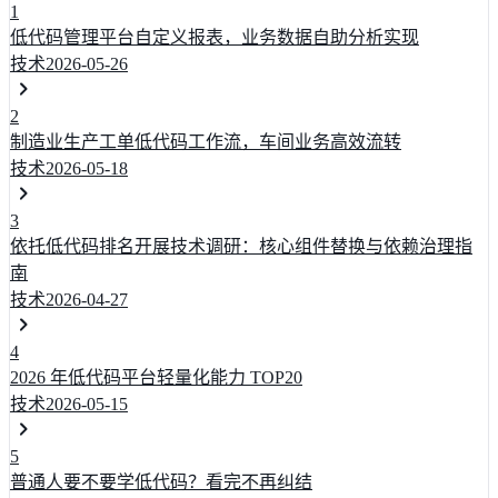
1
低代码管理平台自定义报表，业务数据自助分析实现
技术
2026-05-26
2
制造业生产工单低代码工作流，车间业务高效流转
技术
2026-05-18
3
依托低代码排名开展技术调研：核心组件替换与依赖治理指
南
技术
2026-04-27
4
2026 年低代码平台轻量化能力 TOP20
技术
2026-05-15
5
普通人要不要学低代码？看完不再纠结