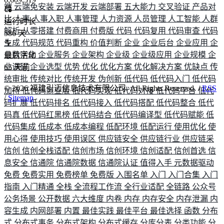
端
云端免安装
云端开发
云端部署
五大能力
交叉验证
产品对
比
人事
人事入职
人事管理
人力资源
人员管理
人工智能
人群
运行时长
解析
从零搭建
付费商用
付费版
代码
代码复用
代码审查
代码
586
天
生成
代码规范
代码重构
价值判断
企业
企业后台
企业应用
企
业数字化
企业服务
企业架构
企业级
企业级应用
企业规模
企
最后活动
业调研
企业选型
优势
优化
优化方案
优化解决方案
优缺点
传
65
天前
统审批
传统对比
传统开发
伪创新
低代码
低代码入门
低代码
©
2026
福建引迈信息技术有限公司. All Rights Reserved. /
RSS
加持
低代码商业版
低代码实现
低代码对接
低代码平台
低代
/
Sitemap
码扩展
低代码排名
低代码接入
低代码搭配
低代码整合
低代
码真
低代码红黑榜
低代码结合
低代码编译型
低代码赋能
低
代码集成
低成本
低成本编程
低配环境
低配运行
使用优化
使
用心得
使用技巧
使用误区
供应链安全
供应链行业
供应链采
信创
信创全栈适配
信创市场
信创环境
信创适配
信创首选
信
息安全
信通院
信通院数据
信通院认证
值得入手
元数据驱动
免费
免费实用
免费榜单
免费版
入围名单
入门
入门合集
入门
指南
入门精通
全栈
全流程工作流
全行业适配
全链路
公众号
公务场景
公开数据
六大维度
内卷
内存
内存安全
内存泄漏
内
容生成
内网部署
内置
最佳实践
最佳平台
最佳选择
函数
分布
式
分布式事务
分布式架构
分布式缓存
分库分表
分类功能
分