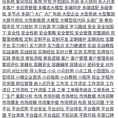
杂系统
复杂项目
复用
外包
外包团队
外部
多人协同
多人开发
多客户
多应用管理
多模态大模型
多端同步
多端适配
多级审
批
多节点
多部门
大厂
大厂布局
大型企业
大型系统
大型集团
大屏可视化
大性能瓶颈
大模型
大模型低代码
头部厂商
奉劝
程序员
学习规划
学习资源
学习路径
学习路线
安全
安全加固
下
安全性
安全性能
安全策略
安全管控
安全管理
完整源码
完
整落地教程
定制
定制平台
定制开发
定期维护
定期巡检
宝藏
平台
实力排行
实力测评
实力盘点
实力硬通货
实战
实战教程
实战演练
实战经验
实施经验
实时计算
实测
实用型
实用技巧
实践
审批流
审批流程
审批逻辑
客户
客户管理
客户管理系统
客观评价
容器化
容器安全
容器编排
容错设计
密码安全
对外
访问
对比分析
导入导出
小众
小众好用
小众工具
小型团队
小
型项目
小微企业首选
小白指南
小白教程
小程序
就业
岁程序
员突围
岗位管理
嵌入式开发
工作流
工作流定
工作流异
工作
流日
工作流权
工作流版
工具
工单
工单服务结合
工单系统
工
厂生产
差距分析
市场
市场份额
市场地位
市场数据
市场洞察
市场爆发
市场规模
市场集中度
市场预测
布局
常见问题
干货
平台
平台优势
平台安全
平台对比
平台排名
平台推荐
平台搭
建
平台清单
平台盘点
平台追赶
平民玩家
平稳升级
年度口碑