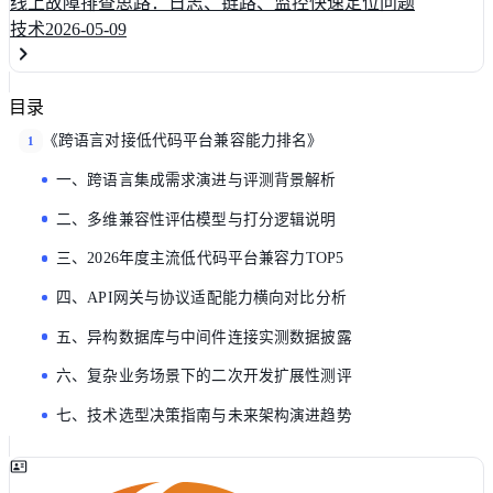
线上故障排查思路：日志、链路、监控快速定位问题
技术
2026-05-09
目录
《跨语言对接低代码平台兼容能力排名》
1
一、跨语言集成需求演进与评测背景解析
二、多维兼容性评估模型与打分逻辑说明
三、2026年度主流低代码平台兼容力TOP5
四、API网关与协议适配能力横向对比分析
五、异构数据库与中间件连接实测数据披露
六、复杂业务场景下的二次开发扩展性测评
七、技术选型决策指南与未来架构演进趋势