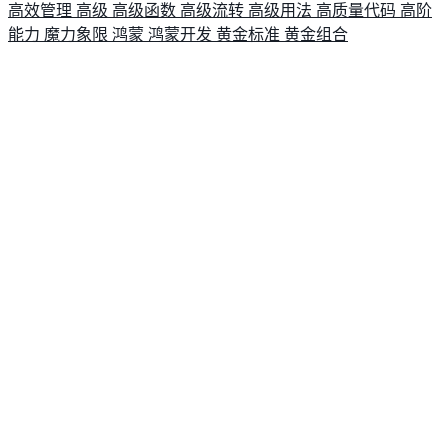
高效管理
高级
高级函数
高级流转
高级用法
高质量代码
高阶
能力
魔力象限
鸿蒙
鸿蒙开发
黄金标准
黄金组合