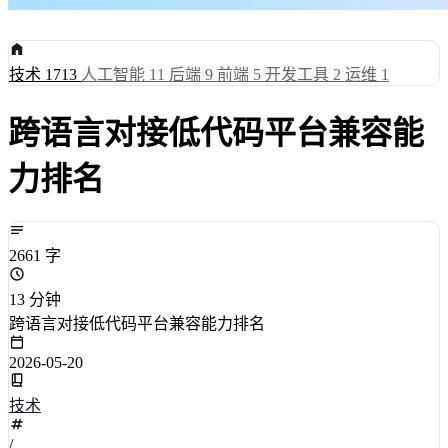
技术
1713
人工智能
11
后端
9
前端
5
开发工具
2
运维
1
跨语言对接低代码平台兼容能
力排名
2661 字
13 分钟
跨语言对接低代码平台兼容能力排名
2026-05-20
技术
/