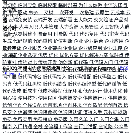
时切换
临时应急
临时权限
临时部署
为什么你做
主流选择
乱
总字数
象
事件驱动
事务
二叉树
二次开发
二次搭建
云原生
云成本
云
6,609,519
端
云端免安装
云端开发
云端部署
五大能力
交叉验证
产品对
比
人事
人事入职
人事管理
人力资源
人员管理
人工智能
人群
运行时长
解析
从零搭建
付费商用
付费版
代码
代码复用
代码审查
代码
586
天
生成
代码规范
代码重构
价值判断
企业
企业后台
企业应用
企
业数字化
企业服务
企业架构
企业级
企业级应用
企业规模
企
最后活动
业调研
企业选型
优势
优化
优化方案
优化解决方案
优缺点
传
65
天前
统审批
传统对比
传统开发
伪创新
低代码
低代码入门
低代码
©
2026
福建引迈信息技术有限公司. All Rights Reserved. /
RSS
加持
低代码商业版
低代码实现
低代码对接
低代码平台
低代
/
Sitemap
码扩展
低代码排名
低代码接入
低代码搭配
低代码整合
低代
码真
低代码红黑榜
低代码结合
低代码编译型
低代码赋能
低
代码集成
低成本
低成本编程
低配环境
低配运行
使用优化
使
用心得
使用技巧
使用误区
供应链安全
供应链行业
供应链采
信创
信创全栈适配
信创市场
信创环境
信创适配
信创首选
信
息安全
信通院
信通院数据
信通院认证
值得入手
元数据驱动
免费
免费实用
免费榜单
免费版
入围名单
入门
入门合集
入门
指南
入门精通
全栈
全流程工作流
全行业适配
全链路
公众号