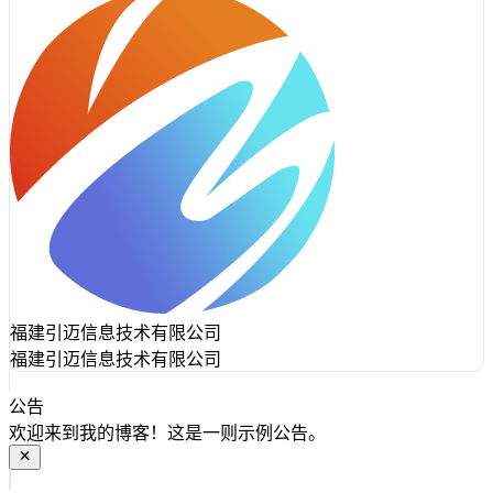
福建引迈信息技术有限公司
福建引迈信息技术有限公司
公告
欢迎来到我的博客！这是一则示例公告。