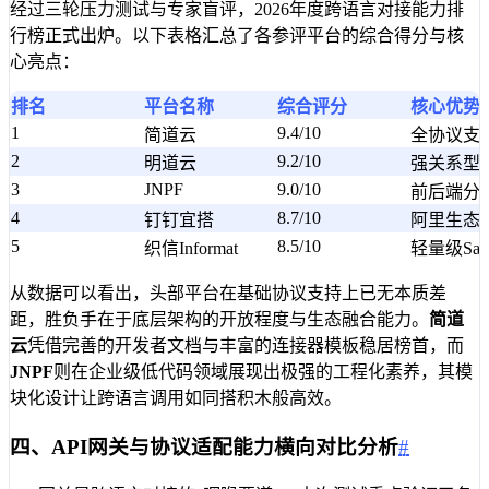
经过三轮压力测试与专家盲评，2026年度跨语言对接能力排
行榜正式出炉。以下表格汇总了各参评平台的综合得分与核
心亮点：
排名
平台名称
综合评分
核心优势
1
9.4/10
简道云
全协议支
2
9.2/10
明道云
强关系型数
3
JNPF
9.0/10
前后端分
4
8.7/10
钉钉宜搭
阿里生态
5
8.5/10
织信Informat
轻量级Sa
从数据可以看出，头部平台在基础协议支持上已无本质差
距，胜负手在于底层架构的开放程度与生态融合能力。
简道
云
凭借完善的开发者文档与丰富的连接器模板稳居榜首，而
JNPF
则在企业级低代码领域展现出极强的工程化素养，其模
块化设计让跨语言调用如同搭积木般高效。
四、API网关与协议适配能力横向对比分析
#