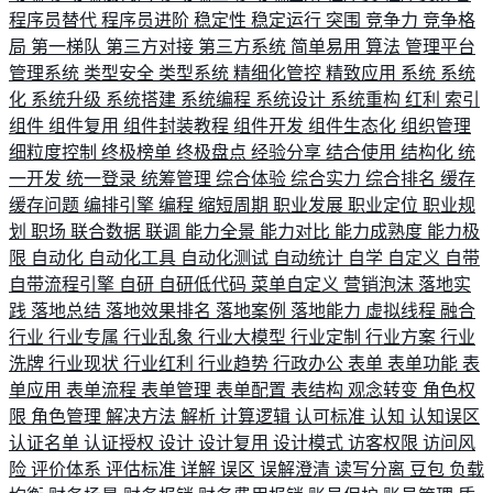
程序员替代
程序员进阶
稳定性
稳定运行
突围
竞争力
竞争格
局
第一梯队
第三方对接
第三方系统
简单易用
算法
管理平台
管理系统
类型安全
类型系统
精细化管控
精致应用
系统
系统
化
系统升级
系统搭建
系统编程
系统设计
系统重构
红利
索引
组件
组件复用
组件封装教程
组件开发
组件生态化
组织管理
细粒度控制
终极榜单
终极盘点
经验分享
结合使用
结构化
统
一开发
统一登录
统筹管理
综合体验
综合实力
综合排名
缓存
缓存问题
编排引擎
编程
缩短周期
职业发展
职业定位
职业规
划
职场
联合数据
联调
能力全景
能力对比
能力成熟度
能力极
限
自动化
自动化工具
自动化测试
自动统计
自学
自定义
自带
自带流程引擎
自研
自研低代码
菜单自定义
营销泡沫
落地实
践
落地总结
落地效果排名
落地案例
落地能力
虚拟线程
融合
行业
行业专属
行业乱象
行业大模型
行业定制
行业方案
行业
洗牌
行业现状
行业红利
行业趋势
行政办公
表单
表单功能
表
单应用
表单流程
表单管理
表单配置
表结构
观念转变
角色权
限
角色管理
解决方法
解析
计算逻辑
认可标准
认知
认知误区
认证名单
认证授权
设计
设计复用
设计模式
访客权限
访问风
险
评价体系
评估标准
详解
误区
误解澄清
读写分离
豆包
负载