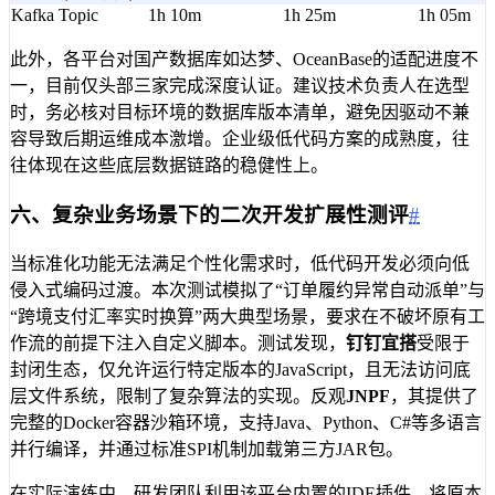
Kafka Topic
1h 10m
1h 25m
1h 05m
此外，各平台对国产数据库如达梦、OceanBase的适配进度不
一，目前仅头部三家完成深度认证。建议技术负责人在选型
时，务必核对目标环境的数据库版本清单，避免因驱动不兼
容导致后期运维成本激增。企业级低代码方案的成熟度，往
往体现在这些底层数据链路的稳健性上。
六、复杂业务场景下的二次开发扩展性测评
#
当标准化功能无法满足个性化需求时，低代码开发必须向低
侵入式编码过渡。本次测试模拟了“订单履约异常自动派单”与
“跨境支付汇率实时换算”两大典型场景，要求在不破坏原有工
作流的前提下注入自定义脚本。测试发现，
钉钉宜搭
受限于
封闭生态，仅允许运行特定版本的JavaScript，且无法访问底
层文件系统，限制了复杂算法的实现。反观
JNPF
，其提供了
完整的Docker容器沙箱环境，支持Java、Python、C#等多语言
并行编译，并通过标准SPI机制加载第三方JAR包。
在实际演练中，研发团队利用该平台内置的IDE插件，将原本