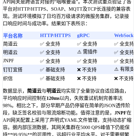
API网关是跨语言对接的“咽喉要道”。本次测试重点验证了各
平台对HTTP/HTTPS、SOAP、MQTT及TCP长连接的兼容表
现。测试环境模拟了日均百万级请求的微服务集群，记录接
口响应时间与成功率。结果如下表所示：
HTTP/HTTPS
gRPC
WebSocke
平台名称
简道云
✅ 全支持
✅ 全支持
✅ 全支持
⚠️ 需插件
明道云
✅ 全支持
✅ 全支持
JNPF
✅ 全支持
✅ 全支持
✅ 全支持
⚠️ 有限支
钉钉宜搭
✅ 基础支持
❌ 不支持
织信
✅ 基础支持
❌ 不支持
❌ 不支持
数据显示，
简道云
与
明道云
均实现了全量协议自适应路由，
平均响应时间控制在
120ms
以内，失败重试机制完善率达
98%。相比之下，部分早期产品仍停留在简单的JSON透传阶
段，缺乏签名校验与限流熔断功能。值得注意的是，
JNPF
在
API网关配置上采用了声明式YAML文件管理，支持动态扩缩
容。据内部压测数据，其网关集群在5000 QPS峰值下仍能保
持**99.95%**的可用性，远超行业平均水平。对于需要频繁