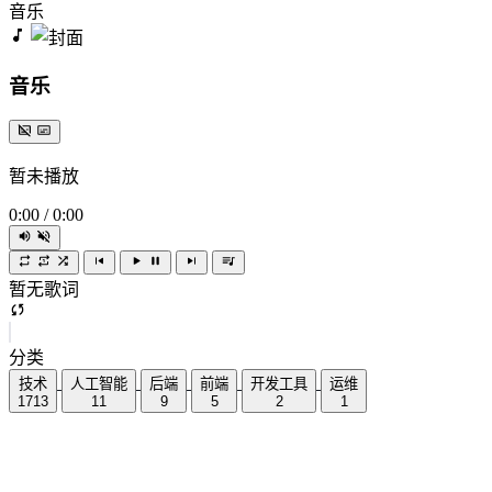
音乐
音乐
暂未播放
0:00
/
0:00
暂无歌词
分类
技术
人工智能
后端
前端
开发工具
运维
1713
11
9
5
2
1