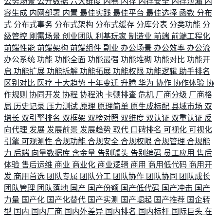
公务场景
公开数据
六大维度
内卷
内存
内存安全
内存泄漏
内
容生成
内网部署
内置
最佳实践
最佳平台
最佳选择
函数
分布
式
分布式事务
分布式架构
分布式缓存
分库分表
分类功能
分
级管控
刚需场景
创业团队
利基玩家
制造业
前端
前端工程化
前端性能
前端架构
前端组件
副业
办公场景
办公效率
办公流
办公系统
功能
功能全面
功能最强
功能堆砌
功能对比
功能开
启
功能扩展
功能拆解
功能拓展
功能权限
功能逻辑
助手排名
区别对比
医疗
十大趋势
十年变迁
升腾
华为
协作
协作体验
协
作规则
协同开发
协程
协程池
卡顿排查
危机
厂商分级
厂商格
局
历史记录
压力测试
原理
原理简单
原生成标配
县域市场
双
增长
双引擎排名
双框架
双榜对照
双维度
双认证
双重认证
反
向代理
发展
发展前景
发展趋势
取代
口碑排名
可视化
可视化
引擎
可观测性
合规功能
合规安全
合规权限
合规管理
合规能
力
后端
向量数据库
含金量
告别噱头
告别编码
员工应用
售后
体验
售后运维
商业
商业化
商业逻辑
商用
商用低代码
商用开
发
商用首选
团队专属
团队分工
团队协作
团队协同
团队成长
团队管理
团队落地
国产
国产份额
国产低代码
国产冲击
国产
力量
国产化
国产化替代
国产实测
国产崛起
国产推荐
国企转
型
国内
国内厂商
国内外差异
国内排名
国内标杆
国际巨头
在