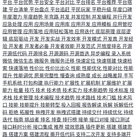
平台
平台优势
平台安全
平台对比
平台排名
平台推荐
平台搭
建
平台清单
平台盘点
平台追赶
平民玩家
平稳升级
年度口碑
年度潜力
年度趋势
年弯路
并发
并发控制
并发编程
并行开发
应急处理
应用
应用场景
应用库
应用开发
应用模板
应用管控
应用管理
应用落地
应用轻松落地
应用迭代
底层原理
底层逻
辑
底层驱动
开发
开发实战
开发效率
开发模式
开发真
开发经
验
开发者
开发者必备
开发者效能
开发范式
开放度排名
开源
开源低代码
开源排名
开源源码
开源首选
异步编程
录入系统
微信
微信生态
微服务
微服务迁移
快速定位
快速搭建
快速检
索
快速落地
性价比
性价比出众
性能
性能优化
性能对比
性能
提升
性能调优
愿景完整性
慢查询
成熟度
成长
战略差异
手写
手机系统
打包构建
执行能力
扩展性
扩展机制
扩展维护
扩展
能力
批量
技巧
技术
技术债
技术实力
技术新趋势
技术标准
技
术栈
技术管理
技术编程
技术趋势
技术路线
技术门槛
技术风
口
技能
技能提升
技能转型
投入回报
报告解读
拆解
拆解低代
码
拒绝
拓展性
拖拽开发
拖拽式搭建
持续交付
持续优化
持续
迭代
指南
挑战者
排名
排查
排行榜
接单
接口对接
接口测试
接口耗时分析
接口集成
推荐
提效思路
插件更新
搭建
搭建思
路
搭建方案
搭建流程
撕开低代码
支持二次开发
支持多端开