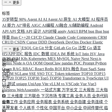
更多
标签
35岁转型
90%
Agent
AI
AI Agent
AI 原生
AI 大模型
AI 程序员
AI 能力
AI"排名
AIGC
AI编程
AI融合
AI辅助编程
Android
API
API 文档
API 设计
API对接
apply
ArkUI
BPM
bug
Bug
bug
排查
Bun
C++20
CI/CD
Claude
Claude Code
Components
CRM
CRUD
CSDN
Cursor
DDD
DeepSeek
DevOps
Docker
Elastic
ELK
Elysia
ESQL
Git
Git 分支
GitLab
Go
Go 泛型
Go 语言
更多
H5/APP
IDC 报告
IDC 数据
IDEA
IM 系统
IoT
Istio
ISV
Java
JNPF
JVM
K8s
Kubernetes
MES
MySQL
Naive
Next
Next.js
站点统计
Nginx
Node.js
OA
OOM
OpenClaw
pandas
POC
Prompt
Python
Qwen
RAG
RBAC
React
Redis
ROI
RPA 融合
Rust
SaaS
Saga
文章
SBOM
SGLang
SSE
SSO
TCC
Token
tokenizer
TOP10
TOP15
1741
TOP20
TOP25
TOP30
Top5
TOP50
Transformer
ts
TypeScript
UI
UI 测试
uniapp
UniApp
Vite
vLLM
vs
VSCode
Vue
Vue3
分类
vuepress
WebAssembly
一站式方案
万字长文
三大报告
三大指
6
标
三大维度
三方联合
下沉市场
专属工具
业务人员
业务代码
业务工作
业务应用
业务报表
业务系统
业务自建
业务连续
个
标签
1132
人开发者
个人练手
个性化
中国平台
中小企业
中间件替代
临