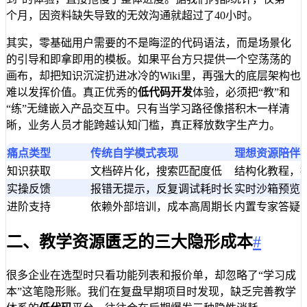
个月，因资料缺失导致的无效沟通就超过了40小时。
其实，零基础用户需要的不是晦涩的代码语法，而是场景化
的引导和即拿即用的模板。如果平台方只提供一个空荡荡的
画布，却把知识沉淀扔进冰冷的Wiki里，再强大的底层架构也
难以发挥价值。真正优秀的
低代码开发
体验，必须把“教”和
“练”无缝嵌入产品交互中。只有当学习路径像搭积木一样清
晰，业务人员才能跨越认知门槛，真正释放数字生产力。
痛点类型
传统自学模式表现
理想资源陪伴
知识获取
文档碎片化，搜索匹配度低
结构化教程，
实操反馈
报错无提示，反复调试耗时长
实时沙箱预览
进阶支持
依赖外部培训，成本高周期长
内置专家答疑
二、教学资源匮乏的三大隐形成本
#
很多企业在选型时只看功能列表和报价单，却忽略了“学习成
本”这笔隐形账。我们在复盘早期项目时发现，缺乏完善教学