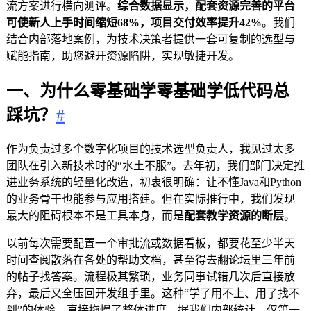
流方案进行横向测评。
综合数据显示，配套资源完善的平台
可使新人上手时间缩短68%，项目交付效率提升42%
。我们
结合内部落地案例，为技术决策者提供一套可复制的选型与
赋能指南，助您避开资源陷阱，实现敏捷开发。
一、为什么零基础学零基础学低代码总
踩坑？
#
作为负责过多个数字化项目的技术选型负责人，我见过太多
团队在引入新技术时的“水土不服”。去年初，我们部门决定推
进业务系统的轻量化改造，初衷很明确：让不懂Java和Python
的业务骨干也能参与应用搭建。但在实际推行中，我们发现
最大的阻碍根本不是工具本身，而是
配套教学资源的断层
。
以前每次需要配置一个审批流或数据看板，都要花至少半天
时间查阅散落在各处的帮助文档，甚至得去翻论坛里三年前
的帖子找答案。流程极其繁琐，业务同事试错几次后直接放
弃，最后又全压回开发组手里。这种“学了用不上、用了找不
到”的体验，直接拖慢了整体进度。据我们内部统计，仅第一