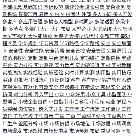
基础概念
基础知识
基础设施
增速分析
增长引擎
复杂业务
复
杂系统
复杂项目
复用
外包
外包团队
外部
多人协同
多人开发
多客户
多应用管理
多模态大模型
多端同步
多端适配
多级审
批
多节点
多部门
大厂
大厂布局
大型企业
大型系统
大型集团
大屏可视化
大性能瓶颈
大模型
大模型低代码
头部厂商
奉劝
程序员
学习规划
学习资源
学习路径
学习路线
安全
安全加固
下
安全性
安全性能
安全策略
安全管控
安全管理
完整源码
完
整落地教程
定制
定制平台
定制开发
定期维护
定期巡检
宝藏
平台
实力排行
实力测评
实力盘点
实力硬通货
实战
实战教程
实战演练
实战经验
实施经验
实时计算
实测
实用型
实用技巧
实践
审批流
审批流程
审批逻辑
客户
客户管理
客户管理系统
客观评价
容器化
容器安全
容器编排
容错设计
密码安全
对外
访问
对比分析
导入导出
小众
小众好用
小众工具
小型团队
小
型项目
小微企业首选
小白指南
小白教程
小程序
就业
岁程序
员突围
岗位管理
嵌入式开发
工作流
工作流定
工作流异
工作
流日
工作流权
工作流版
工具
工单
工单服务结合
工单系统
工
厂生产
差距分析
市场
市场份额
市场地位
市场数据
市场洞察
市场爆发
市场规模
市场集中度
市场预测
布局
常见问题
干货