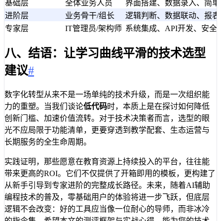
基础层
全体业务人员
界面搭建、数据录入、简单
进阶层
业务骨干/组长
逻辑判断、数据联动、报表
专家层
IT管理员/架构师
系统集成、API开发、安全
八、结语：让学习曲线平滑的技术选型
建议
#
数字化转型从来不是一场单纯的技术升级，而是一次组织能
力的重塑。当我们谈论
低代码
时，本质上是在探讨如何降低
创新门槛、加速价值流转。对于技术决策者而言，选型的眼
光不应局限于功能清单，更要穿透到教学配套、生态运营与
长期服务的全生命周期。
实践证明，那些愿意在教育资源上持续投入的平台，往往能
带来更高的ROI。它们不仅提供了开箱即用的模板，更构建了
从新手引导到专家进阶的完整成长路径。未来，随着AI辅助
编程技术的普及，零基础用户的体验将进一步飞跃，但底层
逻辑不会改变：好的工具应当像一位耐心的导师，而非冰冷
的指令集。希望本文的测评框架与实战心得，能为您的技术