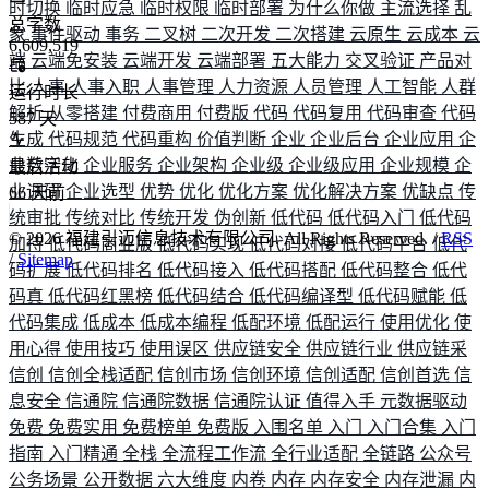
时切换
临时应急
临时权限
临时部署
为什么你做
主流选择
乱
总字数
象
事件驱动
事务
二叉树
二次开发
二次搭建
云原生
云成本
云
6,609,519
端
云端免安装
云端开发
云端部署
五大能力
交叉验证
产品对
比
人事
人事入职
人事管理
人力资源
人员管理
人工智能
人群
运行时长
解析
从零搭建
付费商用
付费版
代码
代码复用
代码审查
代码
587
天
生成
代码规范
代码重构
价值判断
企业
企业后台
企业应用
企
业数字化
企业服务
企业架构
企业级
企业级应用
企业规模
企
最后活动
业调研
企业选型
优势
优化
优化方案
优化解决方案
优缺点
传
66
天前
统审批
传统对比
传统开发
伪创新
低代码
低代码入门
低代码
©
2026
福建引迈信息技术有限公司. All Rights Reserved. /
RSS
加持
低代码商业版
低代码实现
低代码对接
低代码平台
低代
/
Sitemap
码扩展
低代码排名
低代码接入
低代码搭配
低代码整合
低代
码真
低代码红黑榜
低代码结合
低代码编译型
低代码赋能
低
代码集成
低成本
低成本编程
低配环境
低配运行
使用优化
使
用心得
使用技巧
使用误区
供应链安全
供应链行业
供应链采
信创
信创全栈适配
信创市场
信创环境
信创适配
信创首选
信
息安全
信通院
信通院数据
信通院认证
值得入手
元数据驱动
免费
免费实用
免费榜单
免费版
入围名单
入门
入门合集
入门
指南
入门精通
全栈
全流程工作流
全行业适配
全链路
公众号
公务场景
公开数据
六大维度
内卷
内存
内存安全
内存泄漏
内