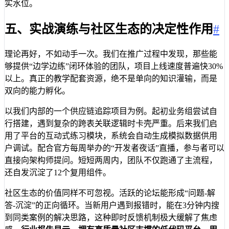
实水位。
五、实战演练与社区生态的决定性作用
#
理论再好，不如动手一次。我们在推广过程中发现，那些能
够提供“边学边练”闭环体验的团队，项目上线速度普遍快30%
以上。真正的教学配套资源，绝不是单向的知识灌输，而是
双向的能力孵化。
以我们内部的一个供应链追踪项目为例。起初业务组尝试自
行搭建，遇到复杂的跨表关联逻辑时卡壳严重。后来我们启
用了平台的互动式练习模块，系统会自动生成模拟数据供用
户调试。配合官方每周举办的“开发者夜话”直播，参与者可以
直接向架构师提问。短短两周内，团队不仅跑通了主流程，
还自发沉淀了12个复用组件。
社区生态的价值同样不可忽视。活跃的论坛能形成“问题-解
答-沉淀”的正向循环。当新用户遇到报错时，能在3分钟内搜
到同类案例的解决思路，这种即时反馈机制极大缓解了焦虑