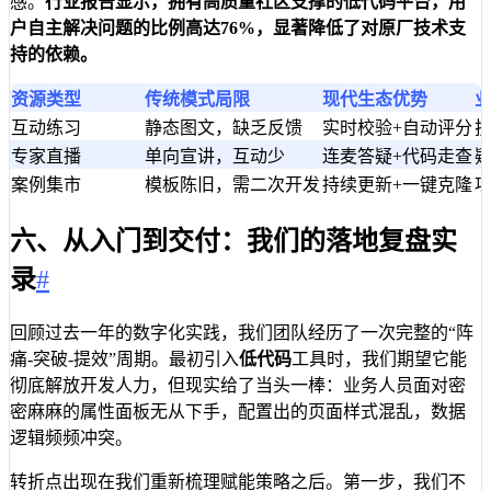
感。
行业报告显示，拥有高质量社区支撑的低代码平台，用
户自主解决问题的比例高达76%，显著降低了对原厂技术支
持的依赖。
资源类型
传统模式局限
现代生态优势
互动练习
静态图文，缺乏反馈
实时校验+自动评分
技
专家直播
单向宣讲，互动少
连麦答疑+代码走查
疑
案例集市
模板陈旧，需二次开发
持续更新+一键克隆
六、从入门到交付：我们的落地复盘实
录
#
回顾过去一年的数字化实践，我们团队经历了一次完整的“阵
痛-突破-提效”周期。最初引入
低代码
工具时，我们期望它能
彻底解放开发人力，但现实给了当头一棒：业务人员面对密
密麻麻的属性面板无从下手，配置出的页面样式混乱，数据
逻辑频频冲突。
转折点出现在我们重新梳理赋能策略之后。第一步，我们不