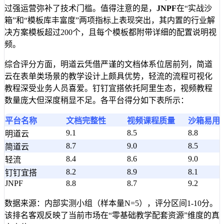
过强运营弥补了技术门槛。值得注意的是，
JNPF
在“实战沙
箱”和“模板库丰富度”两项指标上表现突出，其内置的行业解
决方案模板超过200个，且每个模板都附带详细的配置说明视
频。
综合评分方面，明道云凭借严谨的文档体系位居前列，简道
云在表单类场景的教学设计上颇具优势，轻流的流程可视化
教程深受业务人员喜爱。钉钉宜搭依托阿里生态，视频教程
数量庞大但深度稍显不足。各平台得分如下表所示：
平台名称
文档完整性
视频课程质量
沙箱易用
9.1
8.5
8.8
明道云
8.7
9.0
8.5
简道云
8.4
8.6
9.0
轻流
8.2
8.9
8.1
钉钉宜搭
JNPF
8.8
8.7
9.2
数据来源：内部实测小组（样本量N=5），评分区间1-10分。
该排名客观反映了当前市场在“零基础教学配套资源”维度的真