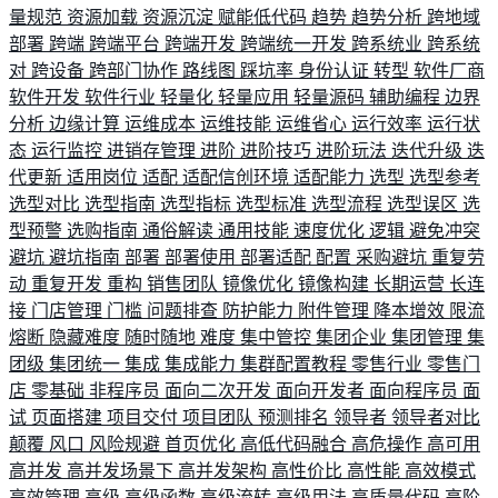
量规范
资源加载
资源沉淀
赋能低代码
趋势
趋势分析
跨地域
部署
跨端
跨端平台
跨端开发
跨端统一开发
跨系统业
跨系统
对
跨设备
跨部门协作
路线图
踩坑率
身份认证
转型
软件厂商
软件开发
软件行业
轻量化
轻量应用
轻量源码
辅助编程
边界
分析
边缘计算
运维成本
运维技能
运维省心
运行效率
运行状
态
运行监控
进销存管理
进阶
进阶技巧
进阶玩法
迭代升级
迭
代更新
适用岗位
适配
适配信创环境
适配能力
选型
选型参考
选型对比
选型指南
选型指标
选型标准
选型流程
选型误区
选
型预警
选购指南
通俗解读
通用技能
速度优化
逻辑
避免冲突
避坑
避坑指南
部署
部署使用
部署适配
配置
采购避坑
重复劳
动
重复开发
重构
销售团队
镜像优化
镜像构建
长期运营
长连
接
门店管理
门槛
问题排查
防护能力
附件管理
降本增效
限流
熔断
隐藏难度
随时随地
难度
集中管控
集团企业
集团管理
集
团级
集团统一
集成
集成能力
集群配置教程
零售行业
零售门
店
零基础
非程序员
面向二次开发
面向开发者
面向程序员
面
试
页面搭建
项目交付
项目团队
预测排名
领导者
领导者对比
颠覆
风口
风险规避
首页优化
高低代码融合
高危操作
高可用
高并发
高并发场景下
高并发架构
高性价比
高性能
高效模式
高效管理
高级
高级函数
高级流转
高级用法
高质量代码
高阶