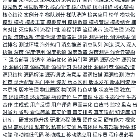
校园教务
校园数字化
核心价值
核心功能
核心指标
核心架构
核心结论
案例分享
梯队划分
梯队洗牌
检索应用
榜单
模块化
模型
模板
模板丰富
模板复用
模板数量
模板管理
模板结合
横
向对比
死信队列
流程审批
流程引擎
流程演示
流程管理
流程
自动
流转体系
流量治理
流量演进
测评
测评对比
测评结果
测
试排名
测试环境
海外热门
消息推送
消息队列
淘汰
深入
深入
拆解
深度
深度使用
深度拆解
深度改造
深度测评
混合云架构
下
混合部署
渗透率
渲染优化
渲染引擎
源码
源码交付
源码优
化
源码分享
源码剖析
源码学习
源码对比
源码推荐
源码改造
源码结构
源码解读
源码调试
满意度
漏洞扫描
漏洞检测
潜力
推荐
灵活配置
热门平台
爆发
版本区别
版本发布
版本回滚
版
本更新
版本管理
物业园区
物联网
特色功能
状态管理
独立厂
商
环境搭建
环境部署
瓶颈定位
生产管理
生态
生态伙伴
生态
合作
生成式
用户反馈
用户评选
界面美化
白皮书
监控
盘点
省
时省力
省钱
看似简单
真实价值
真实排名
真实适配
知识库
知
识库，
研发效能升级
研发流程
破局
硬件交互
硬核能力
视觉
效果
离线环境
私有化
私有化实测
私有环境
私有部署
秒杀
移
动端
移动端低代码
移动端工
移动端应用
程序员
程序员必看