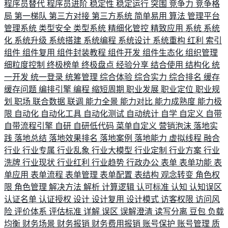
程序员替代
程序员进阶
稳定性
稳定运行
突围
竞争力
竞争格
局
第一梯队
第三方对接
第三方系统
简单易用
算法
管理平台
管理系统
类型安全
类型系统
精细化管控
精致应用
系统
系统
化
系统升级
系统搭建
系统编程
系统设计
系统重构
红利
索引
组件
组件复用
组件封装教程
组件开发
组件生态化
组织管理
细粒度控制
终极榜单
终极盘点
经验分享
结合使用
结构化
统
一开发
统一登录
统筹管理
综合体验
综合实力
综合排名
缓存
缓存问题
编排引擎
编程
缩短周期
职业发展
职业定位
职业规
划
职场
联合数据
联调
能力全景
能力对比
能力成熟度
能力极
限
自动化
自动化工具
自动化测试
自动统计
自学
自定义
自带
自带流程引擎
自研
自研低代码
菜单自定义
营销泡沫
落地实
践
落地总结
落地效果排名
落地案例
落地能力
虚拟线程
融合
行业
行业专属
行业乱象
行业大模型
行业定制
行业方案
行业
洗牌
行业现状
行业红利
行业趋势
行政办公
表单
表单功能
表
单应用
表单流程
表单管理
表单配置
表结构
观念转变
角色权
限
角色管理
解决方法
解析
计算逻辑
认可标准
认知
认知误区
认证名单
认证授权
设计
设计复用
设计模式
访客权限
访问风
险
评价体系
评估标准
详解
误区
误解澄清
读写分离
豆包
负载
均衡
财务场景
财务报销
财务费用报销
账号保护
账号管理
质