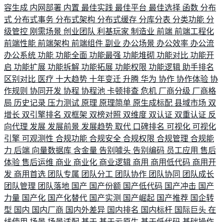
容生成
内网部署
内置
最佳实践
最佳平台
最佳选择
函数
分布
式
分布式事务
分布式架构
分布式缓存
分库分表
分类功能
分
级管控
刚需场景
创业团队
利基玩家
制造业
前端
前端工程化
前端性能
前端架构
前端组件
副业
办公场景
办公效率
办公流
办公系统
功能
功能全面
功能最强
功能堆砌
功能对比
功能开
启
功能扩展
功能拆解
功能拓展
功能权限
功能逻辑
助手排名
区别对比
医疗
十大趋势
十年变迁
升腾
华为
协作
协作体验
协
作规则
协同开发
协程
协程池
卡顿排查
危机
厂商分级
厂商格
局
历史记录
压力测试
原理
原理简单
原生成标配
县域市场
双
增长
双引擎排名
双框架
双榜对照
双维度
双认证
双重认证
反
向代理
发展
发展前景
发展趋势
取代
口碑排名
可视化
可视化
引擎
可观测性
合规功能
合规安全
合规权限
合规管理
合规能
力
后端
向量数据库
含金量
告别噱头
告别编码
员工应用
售后
体验
售后运维
商业
商业化
商业逻辑
商用
商用低代码
商用开
发
商用首选
团队专属
团队分工
团队协作
团队协同
团队成长
团队管理
团队落地
国产
国产份额
国产低代码
国产冲击
国产
力量
国产化
国产化替代
国产实测
国产崛起
国产推荐
国企转
型
国内
国内厂商
国内外差异
国内排名
国内标杆
国际巨头
在
线使用
场景
场景适配
基于
基于云原生
基于低代码
基础操作