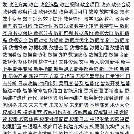
发
改造方案
政企
政企选型
政企采购
政企项目
政务
政务合规
政务类
政务行业
政务选型
政务项目可用
故障
故障排查
效率
效率变革
效率对比
效率提升
教务管理
教学思路
教程
教育全
覆盖
教育机构
教育行业
教育领域
数字化转型
数字孪生
数据
互通
数据保护
数据分析
数据可视
数据备份
数据大屏
数据孤
岛
数据安全
数据对接
数据库
数据库优化
数据库设计
数据库
锁
数据报表
数据权限
数据查看
数据模型
数据治理
数据清理
数据看板
数据自动化
数据防护
数据隐私
数据集成
数据验证
数智化
整体规划
整洁代码
文件资源
文档
新人培训
新手
新手
上手
新手专属
新手指南
新手避坑
新手都会犯
新旧迁移
新特
性
新锐产品
新锐厂商
方案
无代码
无服务器架构
日常运维
日
志分析
日志收集
时间序列
易用度
普及
智能化
智能开发
智能
搭建功能
智能编排
智能路由
智能运维
更新管理
更新速度
更
易维护迭代
替代
服务体验
服务器维护
服务拆分
服务测评
服
务网格
未来
未来五年
未来发展
未来趋势
本地部署
术语大全
权威排名
权威推荐
权威机构发布
权威榜单
权威背书
权威解
读
权限
权限体系
权限批量配置
权限日志
权限继承
权限设置
权限配置
权限隔离
极简用法
构建
架构
架构原则
架构师
架构
师复盘
架构演进
架构规划
架构设计
查询
标准定义
标准解读