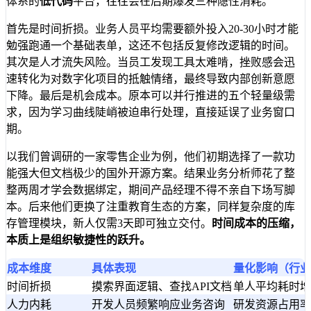
体系的
低代码
平台，往往会在后期爆发三种隐性消耗。
首先是时间折损。业务人员平均需要额外投入20-30小时才能
勉强跑通一个基础表单，这还不包括反复修改逻辑的时间。
其次是人才流失风险。当员工发现工具太难啃，挫败感会迅
速转化为对数字化项目的抵触情绪，最终导致内部创新意愿
下降。最后是机会成本。原本可以并行推进的五个轻量级需
求，因为学习曲线陡峭被迫串行处理，直接延误了业务窗口
期。
以我们曾调研的一家零售企业为例，他们初期选择了一款功
能强大但文档极少的国外开源方案。结果业务分析师花了整
整两周才学会数据绑定，期间产品经理不得不亲自下场写脚
本。后来他们更换了注重教育生态的方案，同样复杂度的库
存管理模块，新人仅需3天即可独立交付。
时间成本的压缩，
本质上是组织敏捷性的跃升。
成本维度
具体表现
量化影响（行业
时间折损
摸索界面逻辑、查找API文档
单人平均耗时增加
人力内耗
开发人员频繁响应业务咨询
研发资源占用率