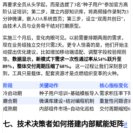
再要求全员从头学起，而是选拔了3名“种子用户”参加官方高
阶认证培训；第二步，建立内部知识库，将高频操作录制为3
分钟微课，嵌入OA系统首页；第三步，设立“双周共创日”，
由技术人员与业务骨干结对打磨原型。
实施三个月后，变化肉眼可见。以前需要排期两周的需求，
现在业务组独立交付只需2天。更令人惊喜的是，他们开始主
动提出优化建议，比如增加移动端适配、调整字段校验规则
等。
数据显示，新模式下需求一次性通过率从54%跃升至
89%，整体交付周期压缩了68%。
这一过程让我们深刻意识
到，工具只是载体，配套资源才是点燃组织变革的火种。
阶段
关键动作
核心指标变化
冷启动期
种子用户培训+基础模板导入
需求积压率下降3
磨合期
微课库建设+结对编程机制
重复性问题咨询
成熟期
内部组件市场+自动化巡检
交付周期缩短68
七、技术决策者如何搭建内部赋能矩阵
#