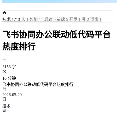
技术
1713
人工智能
11
后端
9
前端
5
开发工具
2
运维
1
飞书协同办公联动低代码平台
热度排行
3158 字
16 分钟
飞书协同办公联动低代码平台热度排行
2026-05-20
技术
/