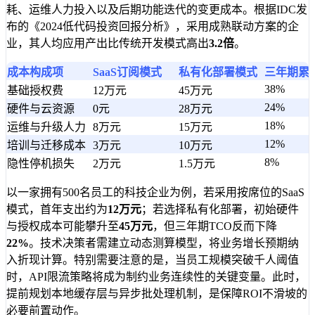
耗、运维人力投入以及后期功能迭代的变更成本。根据IDC发
布的《2024低代码投资回报分析》，采用成熟联动方案的企
业，其人均应用产出比传统开发模式高出
3.2倍
。
成本构成项
SaaS订阅模式
私有化部署模式
三年期累
38%
基础授权费
12万元
45万元
24%
硬件与云资源
0元
28万元
18%
运维与升级人力
8万元
15万元
12%
培训与迁移成本
3万元
10万元
8%
隐性停机损失
2万元
1.5万元
以一家拥有500名员工的科技企业为例，若采用按席位的SaaS
模式，首年支出约为
12万元
；若选择私有化部署，初始硬件
与授权成本可能攀升至
45万元
，但三年期TCO反而下降
22%
。技术决策者需建立动态测算模型，将业务增长预期纳
入折现计算。特别需要注意的是，当员工规模突破千人阈值
时，API限流策略将成为制约业务连续性的关键变量。此时，
提前规划本地缓存层与异步批处理机制，是保障ROI不滑坡的
必要前置动作。