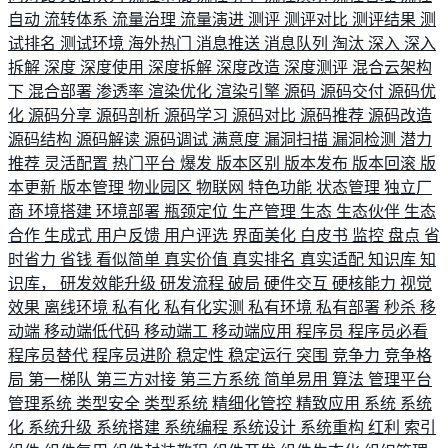
自动
流转体系
流量治理
流量演进
测评
测评对比
测评结果
测
试排名
测试环境
海外热门
消息推送
消息队列
淘汰
深入
深入
拆解
深度
深度使用
深度拆解
深度改造
深度测评
混合云架构
下
混合部署
渗透率
渲染优化
渲染引擎
源码
源码交付
源码优
化
源码分享
源码剖析
源码学习
源码对比
源码推荐
源码改造
源码结构
源码解读
源码调试
满意度
漏洞扫描
漏洞检测
潜力
推荐
灵活配置
热门平台
爆发
版本区别
版本发布
版本回滚
版
本更新
版本管理
物业园区
物联网
特色功能
状态管理
独立厂
商
环境搭建
环境部署
瓶颈定位
生产管理
生态
生态伙伴
生态
合作
生成式
用户反馈
用户评选
界面美化
白皮书
监控
盘点
省
时省力
省钱
看似简单
真实价值
真实排名
真实适配
知识库
知
识库，
研发效能升级
研发流程
破局
硬件交互
硬核能力
视觉
效果
离线环境
私有化
私有化实测
私有环境
私有部署
秒杀
移
动端
移动端低代码
移动端工
移动端应用
程序员
程序员必看
程序员替代
程序员进阶
稳定性
稳定运行
突围
竞争力
竞争格
局
第一梯队
第三方对接
第三方系统
简单易用
算法
管理平台
管理系统
类型安全
类型系统
精细化管控
精致应用
系统
系统
化
系统升级
系统搭建
系统编程
系统设计
系统重构
红利
索引