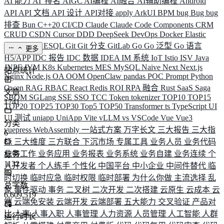
AI 能力
AI"排名
AIGC
AI编程
AI融合
AI辅助编程
Android
API
API 文档
API 设计
API对接
apply
ArkUI
BPM
bug
Bug
bug
排查
Bun
C++20
CI/CD
Claude
Claude Code
Components
CRM
CRUD
CSDN
Cursor
DDD
DeepSeek
DevOps
Docker
Elastic
ELK
Elysia
ESQL
Git
Git 分支
GitLab
Go
Go 泛型
Go 语言
更多
H5/APP
IDC 报告
IDC 数据
IDEA
IM 系统
IoT
Istio
ISV
Java
JNPF
JVM
K8s
Kubernetes
MES
MySQL
Naive
Next
Next.js
站点统计
Nginx
Node.js
OA
OOM
OpenClaw
pandas
POC
Prompt
Python
Qwen
RAG
RBAC
React
Redis
ROI
RPA 融合
Rust
SaaS
Saga
文章
SBOM
SGLang
SSE
SSO
TCC
Token
tokenizer
TOP10
TOP15
1741
TOP20
TOP25
TOP30
Top5
TOP50
Transformer
ts
TypeScript
UI
UI 测试
uniapp
UniApp
Vite
vLLM
vs
VSCode
Vue
Vue3
分类
vuepress
WebAssembly
一站式方案
万字长文
三大报告
三大指
6
标
三大维度
三方联合
下沉市场
专属工具
业务人员
业务代码
业务工作
业务应用
业务报表
业务系统
业务自建
业务连续
个
标签
1132
人开发者
个人练手
个性化
中国平台
中小企业
中间件替代
临
时切换
临时应急
临时权限
临时部署
为什么你做
主流选择
乱
总字数
象
事件驱动
事务
二叉树
二次开发
二次搭建
云原生
云成本
云
6,609,519
端
云端免安装
云端开发
云端部署
五大能力
交叉验证
产品对
比
人事
人事入职
人事管理
人力资源
人员管理
人工智能
人群
运行时长