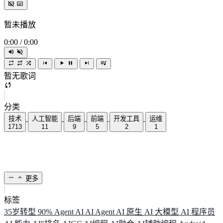
暂未播放
0:00
/
0:00
暂无歌词
分类
技术
人工智能
后端
前端
开发工具
运维
1713
11
9
5
2
1
更多
标签
35岁转型
90%
Agent
AI
AI Agent
AI 原生
AI 大模型
AI 程序员