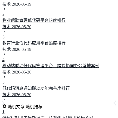
技术
2026-05-19
2
物业后勤管理低代码平台热度排行
技术
2026-05-20
3
教育行业低代码应用平台热度排行
技术
2026-05-19
4
移动端联动低代码管理平台，跨端协同办公落地案例
技术
2026-05-26
5
低代码消息通知联动功能完善度排行
技术
2026-05-20
随机文章
随机推荐
1
低代码对接向量数据库，私有化 AI 应用轻松落地