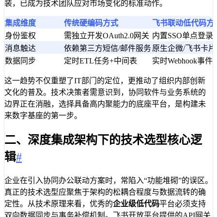
装，已成为技术团队应对市场变化的标准动作。
集成维度
传统硬编码方式
飞书联动低代码方
身份鉴权
需独立开发OAuth2.0网关
内置SSO单点登录
消息触达
依赖第三方短信/邮件服务
原生企微/飞书卡
数据同步
定时ETL任务+中间表
实时Webhook事件
这一趋势不仅重塑了IT部门的定位，更推动了组织内部创新
文化的普及。技术决策者需意识到，协同软件与业务系统的
边界正在消融，选择具备高内聚能力的底座平台，是构建未
来数字基座的第一步。
二、深度集成架构下的技术选型核心逻
辑
#
企业在引入协同办公联动方案时，常陷入“功能堆砌”的误区。
真正的技术选型应聚焦于架构的松耦合程度与数据流转的确
定性。从技术原理来看，优秀的
企业级低代码
平台必须支持
双向数据同步与事务补偿机制。飞书开放平台提供的API网关