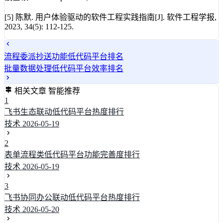
[5] 陈默. 用户体验驱动的软件工程实践指南[J]. 软件工程学报,
2023, 34(5): 112-125.
流程委派抄送功能低代码平台排名
批量数据处理低代码平台效率排名
相关文章
智能推荐
1
飞书生态联动低代码平台热度排行
技术
2026-05-19
2
表单流程类低代码平台功能完善度排行
技术
2026-05-19
3
飞书协同办公联动低代码平台热度排行
技术
2026-05-20