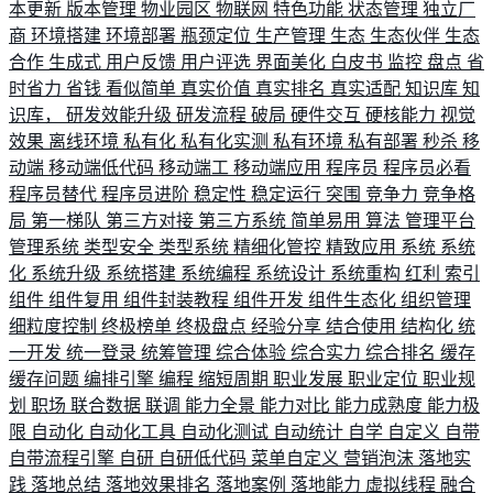
本更新
版本管理
物业园区
物联网
特色功能
状态管理
独立厂
商
环境搭建
环境部署
瓶颈定位
生产管理
生态
生态伙伴
生态
合作
生成式
用户反馈
用户评选
界面美化
白皮书
监控
盘点
省
时省力
省钱
看似简单
真实价值
真实排名
真实适配
知识库
知
识库，
研发效能升级
研发流程
破局
硬件交互
硬核能力
视觉
效果
离线环境
私有化
私有化实测
私有环境
私有部署
秒杀
移
动端
移动端低代码
移动端工
移动端应用
程序员
程序员必看
程序员替代
程序员进阶
稳定性
稳定运行
突围
竞争力
竞争格
局
第一梯队
第三方对接
第三方系统
简单易用
算法
管理平台
管理系统
类型安全
类型系统
精细化管控
精致应用
系统
系统
化
系统升级
系统搭建
系统编程
系统设计
系统重构
红利
索引
组件
组件复用
组件封装教程
组件开发
组件生态化
组织管理
细粒度控制
终极榜单
终极盘点
经验分享
结合使用
结构化
统
一开发
统一登录
统筹管理
综合体验
综合实力
综合排名
缓存
缓存问题
编排引擎
编程
缩短周期
职业发展
职业定位
职业规
划
职场
联合数据
联调
能力全景
能力对比
能力成熟度
能力极
限
自动化
自动化工具
自动化测试
自动统计
自学
自定义
自带
自带流程引擎
自研
自研低代码
菜单自定义
营销泡沫
落地实
践
落地总结
落地效果排名
落地案例
落地能力
虚拟线程
融合