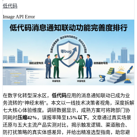
低代码
Image API Error
在数字化转型深水区，
低代码
应用的消息通知联动已成为业
务流转的“神经末梢”。本文以一线技术决策者视角，深度拆解
七大核心体验维度。调研数据显示，成熟方案可将跨部门协
同耗时
压缩42%
，误报率降至
1.5%以下
。文章通过真实场景
还原与五大主流产品实测对比，揭示触发逻辑、渠道融合、
防打扰策略的真实体感差异，并给出精准选型指南，助您避