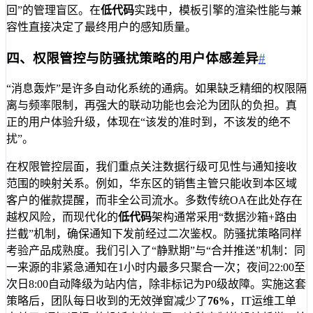
回”的管理盲区。在
低代码
实践中，模板引擎的渲染性能与兼
容性直接决定了最终用户的感知质量。
四、权限管控与防骚扰策略的用户体感差异
#
“消息轰炸”是许多自动化系统的通病。如果缺乏精细的权限隔
离与频率限制，再强大的联动功能也会沦为团队的负担。真
正的用户体验升级，体现在“该发的准时到，不该发的绝不
扰”。
在权限管控层面，我们重点关注数据行级可见性与通知接收
范围的映射关系。例如，华东区的销售主管只能收到本区域
客户的催款提醒，而非全公司流水。多数传统OA在此处存在
越权风险，而现代化的
低代码
架构通常采用“数据沙箱+路由
拦截”机制，确保通知下发前经过二次鉴权。防骚扰策略同样
考验产品成熟度。我们引入了“静默期”与“合并推送”机制：同
一来源的非紧急通知在1小时内最多只聚合一次；夜间22:00至
次日8:00自动降级为站内信，除非标记为P0级故障。实施这套
策略后，团队每日收到的无效弹窗减少了
76%
，IT运维工单