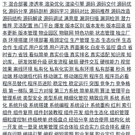
下
混合部署
渗透率
渲染优化
渲染引擎
源码
源码交付
源码优
化
源码分享
源码剖析
源码学习
源码对比
源码推荐
源码改造
源码结构
源码解读
源码调试
满意度
漏洞扫描
漏洞检测
潜力
推荐
灵活配置
热门平台
爆发
版本区别
版本发布
版本回滚
版
本更新
版本管理
物业园区
物联网
特色功能
状态管理
独立厂
商
环境搭建
环境部署
瓶颈定位
生产管理
生态
生态伙伴
生态
合作
生成式
用户反馈
用户评选
界面美化
白皮书
监控
盘点
省
时省力
省钱
看似简单
真实价值
真实排名
真实适配
知识库
知
识库，
研发效能升级
研发流程
破局
硬件交互
硬核能力
视觉
效果
离线环境
私有化
私有化实测
私有环境
私有部署
秒杀
移
动端
移动端低代码
移动端工
移动端应用
程序员
程序员必看
程序员替代
程序员进阶
稳定性
稳定运行
突围
竞争力
竞争格
局
第一梯队
第三方对接
第三方系统
简单易用
算法
管理平台
管理系统
类型安全
类型系统
精细化管控
精致应用
系统
系统
化
系统升级
系统搭建
系统编程
系统设计
系统重构
红利
索引
组件
组件复用
组件封装教程
组件开发
组件生态化
组织管理
细粒度控制
终极榜单
终极盘点
经验分享
结合使用
结构化
统
一开发
统一登录
统筹管理
综合体验
综合实力
综合排名
缓存
缓存问题
编排引擎
编程
缩短周期
职业发展
职业定位
职业规