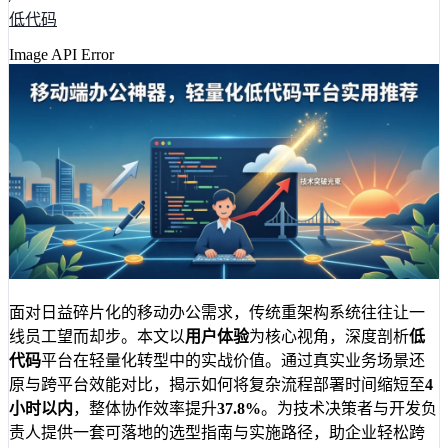
低代码
Image API Error
面对日益碎片化的移动办公需求，传统重架构系统往往让一
线员工望而却步。本文以
用户体验
为核心视角，深度剖析
低
代码
平台在轻量化转型中的实战价值。通过真实业务场景还
原与跨平台效能对比，揭示如何将复杂流程部署时间缩短至
4
小时以内
，整体协作效率提升
37.8%
。为技术决策者与开发负
责人提供一套可落地的选型指南与实施路径，助企业轻松跨