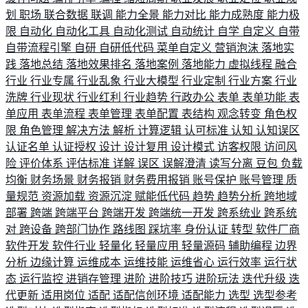
划
职场
联合数据
联调
能力全景
能力对比
能力成熟度
能力极
限
自动化
自动化工具
自动化测试
自动统计
自学
自定义
自带
自带流程引擎
自研
自研低代码
菜单自定义
营销泡沫
落地实
践
落地总结
落地效果排名
落地案例
落地能力
虚拟线程
融合
行业
行业专属
行业乱象
行业大模型
行业定制
行业方案
行业
洗牌
行业现状
行业红利
行业趋势
行政办公
表单
表单功能
表
单应用
表单流程
表单管理
表单配置
表结构
观念转变
角色权
限
角色管理
解决方法
解析
计算逻辑
认可标准
认知
认知误区
认证名单
认证授权
设计
设计复用
设计模式
访客权限
访问风
险
评价体系
评估标准
详解
误区
误解澄清
读写分离
豆包
负载
均衡
财务场景
财务报销
财务费用报销
账号保护
账号管理
质
量规范
资源加载
资源沉淀
赋能低代码
趋势
趋势分析
跨地域
部署
跨端
跨端平台
跨端开发
跨端统一开发
跨系统业
跨系统
对
跨设备
跨部门协作
路线图
踩坑率
身份认证
转型
软件厂商
软件开发
软件行业
轻量化
轻量应用
轻量源码
辅助编程
边界
分析
边缘计算
运维成本
运维技能
运维省心
运行效率
运行状
态
运行监控
进销存管理
进阶
进阶技巧
进阶玩法
迭代升级
迭
代更新
适用岗位
适配
适配信创环境
适配能力
选型
选型参考