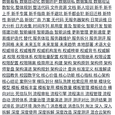
数据看板
数据自动化
数据防护
数据隐私
数据集成
数据验证
数智化
整体规划
整洁代码
文件资源
文档
新人培训
新手
新手
上手
新手专属
新手指南
新手避坑
新手都会犯
新旧迁移
新特
性
新锐产品
新锐厂商
方案
无代码
无服务器架构
日常运维
日
志分析
日志收集
时间序列
易用度
普及
智能化
智能开发
智能
搭建功能
智能编排
智能路由
智能运维
更新管理
更新速度
更
易维护迭代
替代
服务体验
服务器维护
服务拆分
服务测评
服
务网格
未来
未来五年
未来发展
未来趋势
本地部署
术语大全
权威排名
权威推荐
权威机构发布
权威榜单
权威背书
权威解
读
权限
权限体系
权限批量配置
权限日志
权限继承
权限设置
权限配置
权限隔离
极简用法
构建
架构
架构原则
架构师
架构
师复盘
架构演进
架构规划
架构设计
查询
标准定义
标准解读
校园教务
校园数字化
核心价值
核心功能
核心指标
核心架构
核心结论
案例分享
梯队划分
梯队洗牌
检索应用
榜单
模块化
模型
模板
模板丰富
模板复用
模板数量
模板管理
模板结合
横
向对比
死信队列
流程审批
流程引擎
流程演示
流程管理
流程
自动
流转体系
流量治理
流量演进
测评
测评对比
测评结果
测
试排名
测试环境
海外热门
消息推送
消息队列
淘汰
深入
深入
拆解
深度
深度使用
深度拆解
深度改造
深度测评
混合云架构