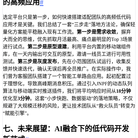
的高频应用
#
选定平台只是第一步，如何快速搭建适配团队的高频低代码
应用才是关键。我们总结了一套“三步走”落地方法论，确保轻
量化方案能平稳融入现有工作流。
第一步是需求收敛
，摒弃
大而全的思维，优先抓取月活最高、痛点最明显的Top 3场景
进行试点。
第二步是原型速建
，利用平台内置的移动端组件
库，在一天内输出可交互的原型，邀请一线员工进行可用性
测试。
第三步是灰度发布
，先在小范围团队试运行，收集反
馈并快速迭代，确认无误后再全员推广。在实际操作中，我
们曾为客服团队搭建了一个智能工单路由应用。起初配置过
于理想化，导致高峰期消息积压。通过引入JNPF的动态队列
算法与移动端实时推送插件，我们将平均响应时间从
18分钟
优化至
3分钟
。这套“小步快跑、数据驱动”的落地策略，不仅
规避了大规模迁移的风险，更让技术团队从“救火队员”转变为
“赋能引擎”。
七、未来展望：AI融合下的低代码开发