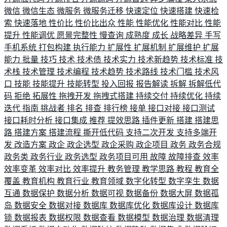
微信
微信生态
微服务
微服务迁移
快速定位
快速搭建
快速检
索
快速落地
性价比
性价比出众
性能
性能优化
性能对比
性能
提升
性能调优
愿景完整性
慢查询
成熟度
成长
战略差异
手写
手机系统
打包构建
执行能力
扩展性
扩展机制
扩展维护
扩展
能力
批量
技巧
技术
技术债
技术实力
技术新趋势
技术标准
技
术栈
技术管理
技术编程
技术趋势
技术路线
技术门槛
技术风
口
技能
技能提升
技能转型
投入回报
报告解读
拆解
拆解低代
码
拒绝
拓展性
拖拽开发
拖拽式搭建
持续交付
持续优化
持续
迭代
指南
挑战者
排名
排查
排行榜
接单
接口对接
接口测试
接口耗时分析
接口集成
推荐
提效思路
插件更新
搭建
搭建思
路
搭建方案
搭建流程
撕开低代码
支持二次开发
支持多端开
发
改造方案
政企
政企选型
政企采购
政企项目
政务
政务合规
政务类
政务行业
政务选型
政务项目可用
故障
故障排查
效率
效率变革
效率对比
效率提升
教务管理
教学思路
教程
教育全
覆盖
教育机构
教育行业
教育领域
数字化转型
数字孪生
数据
互通
数据保护
数据分析
数据可视
数据备份
数据大屏
数据孤
岛
数据安全
数据对接
数据库
数据库优化
数据库设计
数据库
锁
数据报表
数据权限
数据查看
数据模型
数据治理
数据清理