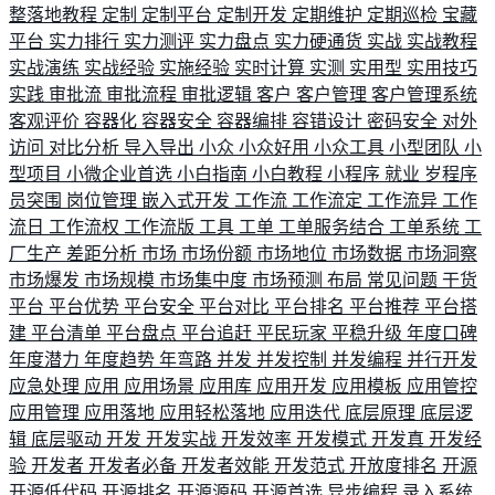
整落地教程
定制
定制平台
定制开发
定期维护
定期巡检
宝藏
平台
实力排行
实力测评
实力盘点
实力硬通货
实战
实战教程
实战演练
实战经验
实施经验
实时计算
实测
实用型
实用技巧
实践
审批流
审批流程
审批逻辑
客户
客户管理
客户管理系统
客观评价
容器化
容器安全
容器编排
容错设计
密码安全
对外
访问
对比分析
导入导出
小众
小众好用
小众工具
小型团队
小
型项目
小微企业首选
小白指南
小白教程
小程序
就业
岁程序
员突围
岗位管理
嵌入式开发
工作流
工作流定
工作流异
工作
流日
工作流权
工作流版
工具
工单
工单服务结合
工单系统
工
厂生产
差距分析
市场
市场份额
市场地位
市场数据
市场洞察
市场爆发
市场规模
市场集中度
市场预测
布局
常见问题
干货
平台
平台优势
平台安全
平台对比
平台排名
平台推荐
平台搭
建
平台清单
平台盘点
平台追赶
平民玩家
平稳升级
年度口碑
年度潜力
年度趋势
年弯路
并发
并发控制
并发编程
并行开发
应急处理
应用
应用场景
应用库
应用开发
应用模板
应用管控
应用管理
应用落地
应用轻松落地
应用迭代
底层原理
底层逻
辑
底层驱动
开发
开发实战
开发效率
开发模式
开发真
开发经
验
开发者
开发者必备
开发者效能
开发范式
开放度排名
开源
开源低代码
开源排名
开源源码
开源首选
异步编程
录入系统