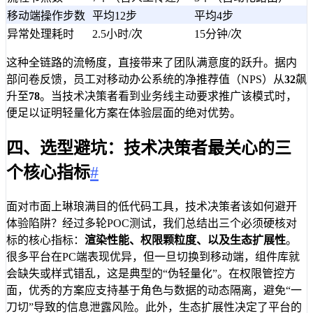
移动端操作步数
平均12步
平均4步
异常处理耗时
2.5小时/次
15分钟/次
这种全链路的流畅度，直接带来了团队满意度的跃升。据内
部问卷反馈，员工对移动办公系统的净推荐值（NPS）从
32
飙
升至
78
。当技术决策者看到业务线主动要求推广该模式时，
便足以证明轻量化方案在体验层面的绝对优势。
四、选型避坑：技术决策者最关心的三
个核心指标
#
面对市面上琳琅满目的低代码工具，技术决策者该如何避开
体验陷阱？经过多轮POC测试，我们总结出三个必须硬核对
标的核心指标：
渲染性能、权限颗粒度、以及生态扩展性
。
很多平台在PC端表现优异，但一旦切换到移动端，组件库就
会缺失或样式错乱，这是典型的“伪轻量化”。在权限管控方
面，优秀的方案应支持基于角色与数据的动态隔离，避免“一
刀切”导致的信息泄露风险。此外，生态扩展性决定了平台的