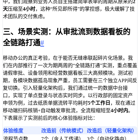
中，我们观察到业务人员自主搭建简单表单的周期从原来的
2
天
压缩至
4小时
，这种“所见即所得”的掌控感，极大缓解了技
术团队的交付焦虑。
三、场景实测：从审批流到数据看板的
全链路打通
#
移动办公的真正考验，在于能否无缝串联起碎片化场景。我
们在内部推行了一次为期两周的“全链路打通”实测，重点覆盖
请假审批、设备领用和经营数据看板三大高频模块。测试初
期，各模块数据孤岛现象严重，员工需要在三个独立APP间反
复切换。引入轻量化架构后，我们通过统一的数据中台接
口，实现了单点登录与状态实时同步。以行政部的固定资产
申领为例，过去纸质单据流转平均耗时
5个工作日
，现在通过
移动端扫码核销+自动触发审批流，全流程缩短至
4小时内
。
下表展示了实测前后的核心体验指标对比：
体验维度
改造前（传统模式）
改造后（轻量化架构）
流程节点数
7个（含人工传递）
3个（自动化路由）