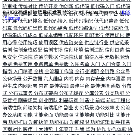
统审批
传统对比
传统开发
伪创新
低代码
低代码入门
低代码
©
2026
福建引迈信息技术有限公司. All Rights Reserved. /
RSS
加持
低代码商业版
低代码实现
低代码对接
低代码平台
低代
/
Sitemap
码扩展
低代码排名
低代码接入
低代码搭配
低代码整合
低代
码真
低代码红黑榜
低代码结合
低代码编译型
低代码赋能
低
代码集成
低成本
低成本编程
低配环境
低配运行
使用优化
使
用心得
使用技巧
使用误区
供应链安全
供应链行业
供应链采
信创
信创全栈适配
信创市场
信创环境
信创适配
信创首选
信
息安全
信通院
信通院数据
信通院认证
值得入手
元数据驱动
免费
免费实用
免费榜单
免费版
入围名单
入门
入门合集
入门
指南
入门精通
全栈
全流程工作流
全行业适配
全链路
公众号
公务场景
公开数据
六大维度
内卷
内存
内存安全
内存泄漏
内
容生成
内网部署
内置
最佳实践
最佳平台
最佳选择
函数
分布
式
分布式事务
分布式架构
分布式缓存
分库分表
分类功能
分
级管控
刚需场景
创业团队
利基玩家
制造业
前端
前端工程化
前端性能
前端架构
前端组件
副业
办公场景
办公效率
办公流
办公系统
功能
功能全面
功能最强
功能堆砌
功能对比
功能开
启
功能扩展
功能拆解
功能拓展
功能权限
功能逻辑
助手排名
区别对比
医疗
十大趋势
十年变迁
升腾
华为
协作
协作体验
协