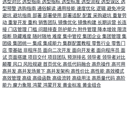
选型对比
选型指南
选型指标
选型标准
选型流程
选型误区
选
型预警
选购指南
通俗解读
通用技能
速度优化
逻辑
避免冲突
避坑
避坑指南
部署
部署使用
部署适配
配置
采购避坑
重复劳
动
重复开发
重构
销售团队
镜像优化
镜像构建
长期运营
长连
接
门店管理
门槛
问题排查
防护能力
附件管理
降本增效
限流
熔断
隐藏难度
随时随地
难度
集中管控
集团企业
集团管理
集
团级
集团统一
集成
集成能力
集群配置教程
零售行业
零售门
店
零基础
非程序员
面向二次开发
面向开发者
面向程序员
面
试
页面搭建
项目交付
项目团队
预测排名
领导者
领导者对比
颠覆
风口
风险规避
首页优化
高低代码融合
高危操作
高可用
高并发
高并发场景下
高并发架构
高性价比
高性能
高效模式
高效管理
高级
高级函数
高级流转
高级用法
高质量代码
高阶
能力
魔力象限
鸿蒙
鸿蒙开发
黄金标准
黄金组合