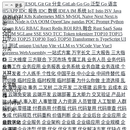
ELK
Elysia
ESQL
Git
Git 分支
GitLab
Go
Go 泛型
Go 语言
更多
H5/APP
IDC 报告
IDC 数据
IDEA
IM 系统
IoT
Istio
ISV
Java
JNPF
JVM
K8s
Kubernetes
MES
MySQL
Naive
Next
Next.js
站点统计
Nginx
Node.js
OA
OOM
OpenClaw
pandas
POC
Prompt
Python
Qwen
RAG
RBAC
React
Redis
ROI
RPA 融合
Rust
SaaS
Saga
文章
SBOM
SGLang
SSE
SSO
TCC
Token
tokenizer
TOP10
TOP15
1741
TOP20
TOP25
TOP30
Top5
TOP50
Transformer
ts
TypeScript
UI
UI 测试
uniapp
UniApp
Vite
vLLM
vs
VSCode
Vue
Vue3
分类
vuepress
WebAssembly
一站式方案
万字长文
三大报告
三大指
6
标
三大维度
三方联合
下沉市场
专属工具
业务人员
业务代码
业务工作
业务应用
业务报表
业务系统
业务自建
业务连续
个
标签
1132
人开发者
个人练手
个性化
中国平台
中小企业
中间件替代
临
时切换
临时应急
临时权限
临时部署
为什么你做
主流选择
乱
总字数
象
事件驱动
事务
二叉树
二次开发
二次搭建
云原生
云成本
云
6,609,519
端
云端免安装
云端开发
云端部署
五大能力
交叉验证
产品对
比
人事
人事入职
人事管理
人力资源
人员管理
人工智能
人群
运行时长
解析
从零搭建
付费商用
付费版
代码
代码复用
代码审查
代码
585
天
生成
代码规范
代码重构
价值判断
企业
企业后台
企业应用
企
业数字化
企业服务
企业架构
企业级
企业级应用
企业规模
企
最后活动
业调研
企业选型
优势
优化
优化方案
优化解决方案
优缺点
传
64
天前