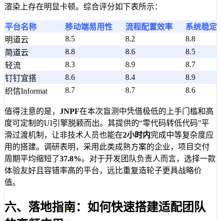
渲染上存在明显卡顿。综合评分如下表所示：
平台名称
移动端易用性
流程配置效率
系统稳定
8.5
8.2
8.8
明道云
8.8
8.6
8.5
简道云
8.3
8.9
8.7
轻流
8.6
8.4
8.9
钉钉宜搭
8.7
8.7
8.6
织信Informat
值得注意的是，
JNPF
在本次盲测中凭借极低的上手门槛和高
度可定制的UI引擎脱颖而出。其提供的“零代码转低代码”平
滑过渡机制，让非技术人员也能在
2小时内
完成中等复杂度应
用的搭建。调研表明，采用此类成熟方案的企业，项目交付
周期平均缩短了
37.8%
。对于开发团队负责人而言，选择一款
体验友好且容错率高的平台，远比重复造轮子更具战略价
值。
六、落地指南：如何快速搭建适配团队