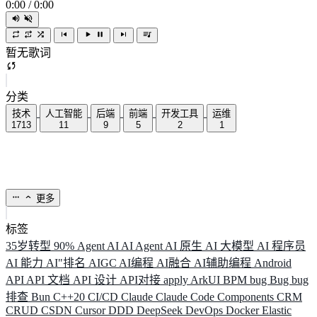
0:00
/
0:00
暂无歌词
分类
技术
人工智能
后端
前端
开发工具
运维
1713
11
9
5
2
1
更多
标签
35岁转型
90%
Agent
AI
AI Agent
AI 原生
AI 大模型
AI 程序员
AI 能力
AI"排名
AIGC
AI编程
AI融合
AI辅助编程
Android
API
API 文档
API 设计
API对接
apply
ArkUI
BPM
bug
Bug
bug
排查
Bun
C++20
CI/CD
Claude
Claude Code
Components
CRM
CRUD
CSDN
Cursor
DDD
DeepSeek
DevOps
Docker
Elastic