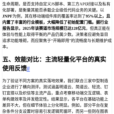
生命周期，是否支持自定义JS脚本、第三方API对接以及私有
化部署，是衡量其能否承载企业级低代码业务的关键。以
JNPF
为例，其在移动端组件库的覆盖率达到了
95%
以上，且
内置了丰富的行业模板，大幅降低了初始配置门槛。据行业
报告显示，2025年该赛道市场规模已达
128亿元
，但真正能在
体验与性能上取得平衡的产品仍属少数。决策者应避免盲目
追求功能堆砌，而应聚焦于“开箱即用”的流畅度与长期维护成
本。
五、效能对比：主流轻量化平台的真实
使用反馈
#
为了验证不同方案的真实落地效果，我们联合三家中型制造
企业进行了横向测评。测试涵盖明道云、简道云、轻流、钉
钉宜搭以及织信等主流产品，重点考察移动端交互逻辑、表
单构建效率及并发稳定性。结果显示，各平台在基础功能上
差异不大，但在细节体验上分化明显。例如，部分平台在复
杂条件分支设置时容易引发逻辑死循环，而另一些则在图表