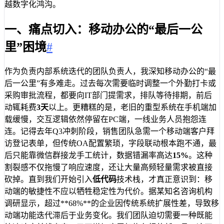
越数字化鸿沟。
一、痛点切入：移动办公的“最后一公
里”困境
#
作为负责内部系统迭代的团队负责人，我深知移动办公的“最
后一公里”有多难走。过去每次需要临时调整一个外勤打卡或
采购审批流程，都要向IT部门提需求，排队等待排期，前后
动辄耗费
3天
以上。更糟糕的是，老旧的重型系统在手机端加
载缓慢，交互逻辑依然停留在PC端，一线业务人员抱怨连
连。记得去年Q3冲刺阶段，销售团队急需一个移动端客户拜
访登记表单，但传统OA配置繁琐，字段联动根本跑不通，最
后只能靠微信群接龙手工统计，数据错漏率高达
15%
。这种
割裂感不仅拖慢了响应速度，还让大量高频轻量需求被直接
砍掉。直到我们开始引入
低代码
技术栈，才真正意识到：移
动端的敏捷性不应以牺牲稳定性为代价。据某知名咨询机构
调研显示，超过**68%**的企业因传统系统扩展性差，导致移
动端功能迭代滞后于业务变化。我们团队迫切需要一种既能