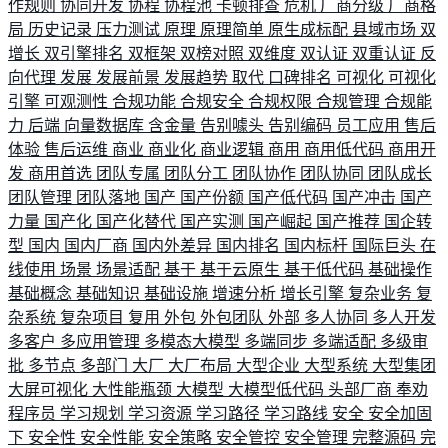
作规则
协同开发
协程
协程池
卡顿排查
危机
厂商分级
厂商格
局
历史记录
压力测试
原理
原理简单
原生成标配
县域市场
双
增长
双引擎排名
双框架
双榜对照
双维度
双认证
双重认证
反
向代理
发展
发展前景
发展趋势
取代
口碑排名
可视化
可视化
引擎
可观测性
合规功能
合规安全
合规权限
合规管理
合规能
力
后端
向量数据库
含金量
告别噱头
告别编码
员工应用
售后
体验
售后运维
商业
商业化
商业逻辑
商用
商用低代码
商用开
发
商用首选
团队专属
团队分工
团队协作
团队协同
团队成长
团队管理
团队落地
国产
国产份额
国产低代码
国产冲击
国产
力量
国产化
国产化替代
国产实测
国产崛起
国产推荐
国企转
型
国内
国内厂商
国内外差异
国内排名
国内标杆
国际巨头
在
线使用
场景
场景适配
基于
基于云原生
基于低代码
基础操作
基础概念
基础知识
基础设施
增速分析
增长引擎
复杂业务
复
杂系统
复杂项目
复用
外包
外包团队
外部
多人协同
多人开发
多客户
多应用管理
多模态大模型
多端同步
多端适配
多级审
批
多节点
多部门
大厂
大厂布局
大型企业
大型系统
大型集团
大屏可视化
大性能瓶颈
大模型
大模型低代码
头部厂商
奉劝
程序员
学习规划
学习资源
学习路径
学习路线
安全
安全加固
下
安全性
安全性能
安全策略
安全管控
安全管理
完整源码
完