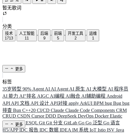
暂无歌词
分类
技术
人工智能
后端
前端
开发工具
运维
1713
11
9
5
2
1
更多
标签
35岁转型
90%
Agent
AI
AI Agent
AI 原生
AI 大模型
AI 程序员
AI 能力
AI"排名
AIGC
AI编程
AI融合
AI辅助编程
Android
API
API 文档
API 设计
API对接
apply
ArkUI
BPM
bug
Bug
bug
排查
Bun
C++20
CI/CD
Claude
Claude Code
Components
CRM
CRUD
CSDN
Cursor
DDD
DeepSeek
DevOps
Docker
Elastic
ELK
Elysia
ESQL
Git
Git 分支
GitLab
Go
Go 泛型
Go 语言
更多
H5/APP
IDC 报告
IDC 数据
IDEA
IM 系统
IoT
Istio
ISV
Java