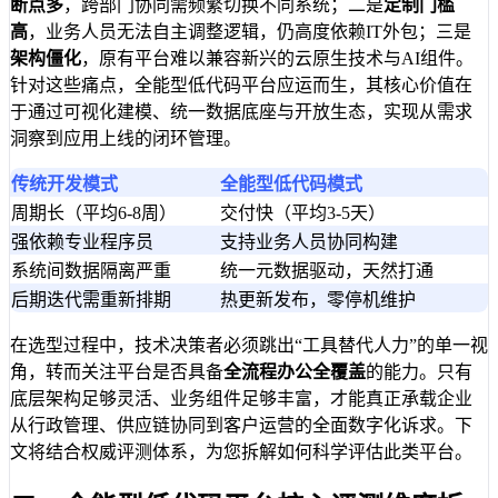
断点多
，跨部门协同需频繁切换不同系统；二是
定制门槛
高
，业务人员无法自主调整逻辑，仍高度依赖IT外包；三是
架构僵化
，原有平台难以兼容新兴的云原生技术与AI组件。
针对这些痛点，全能型低代码平台应运而生，其核心价值在
于通过可视化建模、统一数据底座与开放生态，实现从需求
洞察到应用上线的闭环管理。
传统开发模式
全能型低代码模式
周期长（平均6-8周）
交付快（平均3-5天）
强依赖专业程序员
支持业务人员协同构建
系统间数据隔离严重
统一元数据驱动，天然打通
后期迭代需重新排期
热更新发布，零停机维护
在选型过程中，技术决策者必须跳出“工具替代人力”的单一视
角，转而关注平台是否具备
全流程办公全覆盖
的能力。只有
底层架构足够灵活、业务组件足够丰富，才能真正承载企业
从行政管理、供应链协同到客户运营的全面数字化诉求。下
文将结合权威评测体系，为您拆解如何科学评估此类平台。