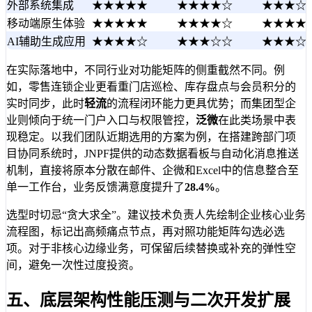
外部系统集成
★★★★★
★★★★☆
★★★☆
移动端原生体验
★★★★★
★★★★☆
★★★★
AI辅助生成应用
★★★★☆
★★★☆☆
★★★☆
在实际落地中，不同行业对功能矩阵的侧重截然不同。例
如，零售连锁企业更看重门店巡检、库存盘点与会员积分的
实时同步，此时
轻流
的流程闭环能力更具优势；而集团型企
业则倾向于统一门户入口与权限管控，
泛微
在此类场景中表
现稳定。以我们团队近期选用的方案为例，在搭建跨部门项
目协同系统时，JNPF提供的动态数据看板与自动化消息推送
机制，直接将原本分散在邮件、企微和Excel中的信息整合至
单一工作台，业务反馈满意度提升了
28.4%
。
选型时切忌“贪大求全”。建议技术负责人先绘制企业核心业务
流程图，标记出高频痛点节点，再对照功能矩阵勾选必选
项。对于非核心边缘业务，可保留后续替换或补充的弹性空
间，避免一次性过度投资。
五、底层架构性能压测与二次开发扩展