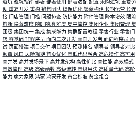
避坑
避坑指南
部署
部署使用
部署适配
配置
采购避坑
重复劳
动
重复开发
重构
销售团队
镜像优化
镜像构建
长期运营
长连
接
门店管理
门槛
问题排查
防护能力
附件管理
降本增效
限流
熔断
隐藏难度
随时随地
难度
集中管控
集团企业
集团管理
集
团级
集团统一
集成
集成能力
集群配置教程
零售行业
零售门
店
零基础
非程序员
面向二次开发
面向开发者
面向程序员
面
试
页面搭建
项目交付
项目团队
预测排名
领导者
领导者对比
颠覆
风口
风险规避
首页优化
高低代码融合
高危操作
高可用
高并发
高并发场景下
高并发架构
高性价比
高性能
高效模式
高效管理
高级
高级函数
高级流转
高级用法
高质量代码
高阶
能力
魔力象限
鸿蒙
鸿蒙开发
黄金标准
黄金组合