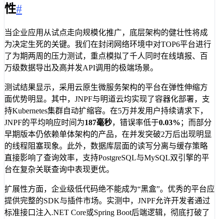
性
#
当企业应用从试点走向规模化推广，底层架构的健壮性将成
为决定生死的关键。我们在封闭网络环境中对TOP6平台进行
了为期两周的压力测试，重点模拟了千人同时在线填报、百
万级数据导出及高并发API调用的极端场景。
测试结果显示，采用云原生微服务架构的平台在弹性伸缩方
面优势明显。其中，JNPF与明道云均实现了容器化部署，支
持Kubernetes集群自动扩缩容。在5万并发用户持续请求下，
JNPF的平均响应时间为
187毫秒
，错误率低于
0.03%
；而部分
早期版本仍依赖单体架构的产品，在并发突破2万后出现明显
的线程阻塞现象。此外，数据库层面的读写分离与缓存策略
直接影响了查询效率，支持PostgreSQL与MySQL双引擎的平
台在复杂关联查询中表现更优。
扩展性方面，企业级低代码绝不能成为“黑盒”。优秀的平台应
提供完整的SDK与插件市场。实测中，JNPF允许开发者通过
标准接口注入.NET Core或Spring Boot后端逻辑，彻底打破了