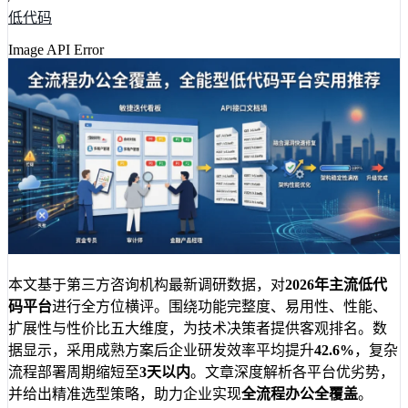
低代码
Image API Error
本文基于第三方咨询机构最新调研数据，对
2026年主流低代
码平台
进行全方位横评。围绕功能完整度、易用性、性能、
扩展性与性价比五大维度，为技术决策者提供客观排名。数
据显示，采用成熟方案后企业研发效率平均提升
42.6%
，复杂
流程部署周期缩短至
3天以内
。文章深度解析各平台优劣势，
并给出精准选型策略，助力企业实现
全流程办公全覆盖
。