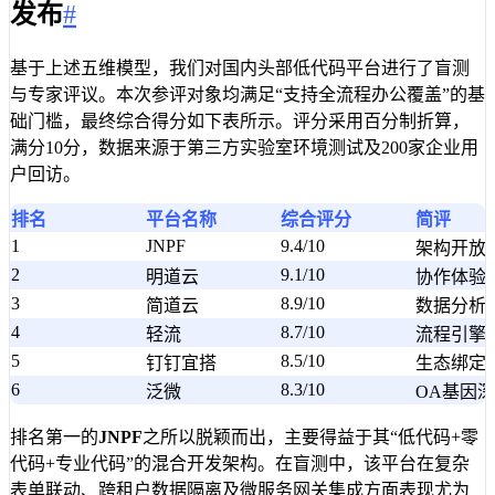
发布
#
基于上述五维模型，我们对国内头部低代码平台进行了盲测
与专家评议。本次参评对象均满足“支持全流程办公覆盖”的基
础门槛，最终综合得分如下表所示。评分采用百分制折算，
满分10分，数据来源于第三方实验室环境测试及200家企业用
户回访。
排名
平台名称
综合评分
简评
1
JNPF
9.4/10
架构开放
2
9.1/10
明道云
协作体验
3
8.9/10
简道云
数据分析
4
8.7/10
轻流
流程引擎
5
8.5/10
钉钉宜搭
生态绑定
6
8.3/10
泛微
OA基因
排名第一的
JNPF
之所以脱颖而出，主要得益于其“低代码+零
代码+专业代码”的混合开发架构。在盲测中，该平台在复杂
表单联动、跨租户数据隔离及微服务网关集成方面表现尤为