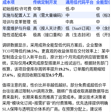
成本项
传统定制开发
通用低代码平台
全能型低
初始授权/许可费
中等
低-中
中
实施与配置人工
高（需大量编码）
中
低（标准
培训与变革管理
低
中高
中
年度维护与升级
高（按人天计费）
低（SaaS订阅）
中（含技
隐性适配成本
极高（接口重构）
高（生态封闭）
低（开放
调研数据显示，采用成熟全能型低代码方案后，企业整体
TCO可降低约
38.5%
。更直观的收益体现在交付效率上：某中
型制造企业引入新平台后，原计划3个月完成的供应链管理系
统，实际仅用
4天
完成原型搭建并上线试运行。根据财务部门
核算，该项目使库存周转率提升
19.2%
，订单履约周期缩短
27.6%
，投资回收期压缩至
8.5个月
。
值得注意的是，性价比并非越低越好。部分免费或超低价平
台往往通过限制API调用次数、捆绑广告或收取高额数据导出
费来盈利，长期来看反而推高了运营成本。建议技术决策者
采用“模块化订阅+按需扩容”的付费策略，优先选择提供明确
SLA保障与透明定价体系的厂商。在预算分配上，建议将