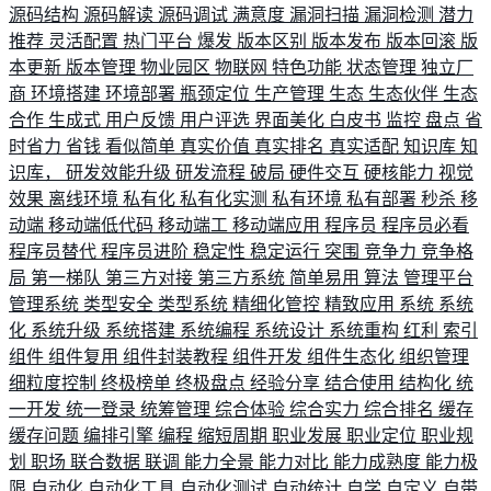
源码结构
源码解读
源码调试
满意度
漏洞扫描
漏洞检测
潜力
推荐
灵活配置
热门平台
爆发
版本区别
版本发布
版本回滚
版
本更新
版本管理
物业园区
物联网
特色功能
状态管理
独立厂
商
环境搭建
环境部署
瓶颈定位
生产管理
生态
生态伙伴
生态
合作
生成式
用户反馈
用户评选
界面美化
白皮书
监控
盘点
省
时省力
省钱
看似简单
真实价值
真实排名
真实适配
知识库
知
识库，
研发效能升级
研发流程
破局
硬件交互
硬核能力
视觉
效果
离线环境
私有化
私有化实测
私有环境
私有部署
秒杀
移
动端
移动端低代码
移动端工
移动端应用
程序员
程序员必看
程序员替代
程序员进阶
稳定性
稳定运行
突围
竞争力
竞争格
局
第一梯队
第三方对接
第三方系统
简单易用
算法
管理平台
管理系统
类型安全
类型系统
精细化管控
精致应用
系统
系统
化
系统升级
系统搭建
系统编程
系统设计
系统重构
红利
索引
组件
组件复用
组件封装教程
组件开发
组件生态化
组织管理
细粒度控制
终极榜单
终极盘点
经验分享
结合使用
结构化
统
一开发
统一登录
统筹管理
综合体验
综合实力
综合排名
缓存
缓存问题
编排引擎
编程
缩短周期
职业发展
职业定位
职业规
划
职场
联合数据
联调
能力全景
能力对比
能力成熟度
能力极
限
自动化
自动化工具
自动化测试
自动统计
自学
自定义
自带