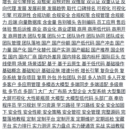
增长
双引擎排名
双框架
双榜对照
双维度
双认证
双重认证
反
向代理
发展
发展前景
发展趋势
取代
口碑排名
可视化
可视化
引擎
可观测性
合规功能
合规安全
合规权限
合规管理
合规能
力
后端
向量数据库
含金量
告别噱头
告别编码
员工应用
售后
体验
售后运维
商业
商业化
商业逻辑
商用
商用低代码
商用开
发
商用首选
团队专属
团队分工
团队协作
团队协同
团队成长
团队管理
团队落地
国产
国产份额
国产低代码
国产冲击
国产
力量
国产化
国产化替代
国产实测
国产崛起
国产推荐
国企转
型
国内
国内厂商
国内外差异
国内排名
国内标杆
国际巨头
在
线使用
场景
场景适配
基于
基于云原生
基于低代码
基础操作
基础概念
基础知识
基础设施
增速分析
增长引擎
复杂业务
复
杂系统
复杂项目
复用
外包
外包团队
外部
多人协同
多人开发
多客户
多应用管理
多模态大模型
多端同步
多端适配
多级审
批
多节点
多部门
大厂
大厂布局
大型企业
大型系统
大型集团
大屏可视化
大性能瓶颈
大模型
大模型低代码
头部厂商
奉劝
程序员
学习规划
学习资源
学习路径
学习路线
安全
安全加固
下
安全性
安全性能
安全策略
安全管控
安全管理
完整源码
完
整落地教程
定制
定制平台
定制开发
定期维护
定期巡检
宝藏
平台
实力排行
实力测评
实力盘点
实力硬通货
实战
实战教程