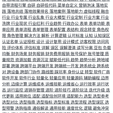
自带流程引擎
自研
自研低代码
菜单自定义
营销泡沫
落地实
践
落地总结
落地效果排名
落地案例
落地能力
虚拟线程
融合
行业
行业专属
行业乱象
行业大模型
行业定制
行业方案
行业
洗牌
行业现状
行业红利
行业趋势
行政办公
表单
表单功能
表
单应用
表单流程
表单管理
表单配置
表结构
观念转变
角色权
限
角色管理
解决方法
解析
计算逻辑
认可标准
认知
认知误区
认证名单
认证授权
设计
设计复用
设计模式
访客权限
访问风
险
评价体系
评估标准
详解
误区
误解澄清
读写分离
豆包
负载
均衡
财务场景
财务报销
财务费用报销
账号保护
账号管理
质
量规范
资源加载
资源沉淀
赋能低代码
趋势
趋势分析
跨地域
部署
跨端
跨端平台
跨端开发
跨端统一开发
跨系统业
跨系统
对
跨设备
跨部门协作
路线图
踩坑率
身份认证
转型
软件厂商
软件开发
软件行业
轻量化
轻量应用
轻量源码
辅助编程
边界
分析
边缘计算
运维成本
运维技能
运维省心
运行效率
运行状
态
运行监控
进销存管理
进阶
进阶技巧
进阶玩法
迭代升级
迭
代更新
适用岗位
适配
适配信创环境
适配能力
选型
选型参考
选型对比
选型指南
选型指标
选型标准
选型流程
选型误区
选
型预警
选购指南
通俗解读
通用技能
速度优化
逻辑
避免冲突