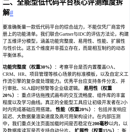
二、全能型低代码平台核心评测维度拆
解
#
要准确衡量一款低代码平台的综合战力，不能仅凭厂商宣传
册上的功能清单。我们联合Gartner与IDC的评估方法论，构建
了五维评分模型，涵盖功能完整度、易用性、性能、扩展性
与性价比。这五个维度并非孤立存在，而是相互制约的动态
平衡体系。
功能完整度（权重30%）
：考察平台是否内置覆盖OA、
CRM、HR、项目管理等核心场景的标准模板，以及自定义工
作流引擎的复杂度处理能力。优秀平台应支持条件分支、并
行审批、SLA超时预警等企业级逻辑。
易用性（权重
20%）
：重点评估拖拽式画布的交互流畅度、组件库的丰富
程度以及学习曲线。真正的全能型工具应让初级开发者在2小
时内完成基础应用搭建。
性能（权重20%）
：包括并发响应
延迟、大数据量渲染速度及高可用架构设计。在内部压测
中，我们重点关注页面加载时间是否稳定在
200毫秒
以内，以
及数据库读写是否支持自动分片。
扩展性（权重15%）
：衡