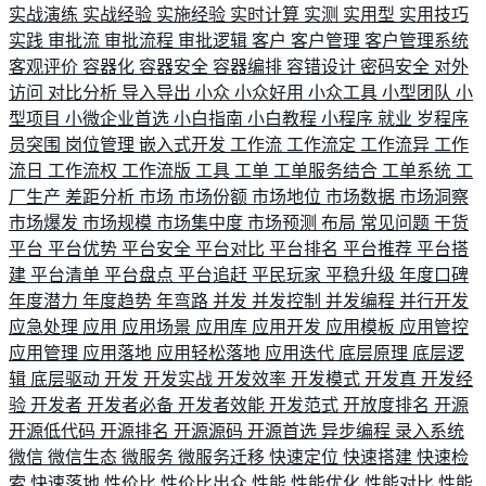
实战演练
实战经验
实施经验
实时计算
实测
实用型
实用技巧
实践
审批流
审批流程
审批逻辑
客户
客户管理
客户管理系统
客观评价
容器化
容器安全
容器编排
容错设计
密码安全
对外
访问
对比分析
导入导出
小众
小众好用
小众工具
小型团队
小
型项目
小微企业首选
小白指南
小白教程
小程序
就业
岁程序
员突围
岗位管理
嵌入式开发
工作流
工作流定
工作流异
工作
流日
工作流权
工作流版
工具
工单
工单服务结合
工单系统
工
厂生产
差距分析
市场
市场份额
市场地位
市场数据
市场洞察
市场爆发
市场规模
市场集中度
市场预测
布局
常见问题
干货
平台
平台优势
平台安全
平台对比
平台排名
平台推荐
平台搭
建
平台清单
平台盘点
平台追赶
平民玩家
平稳升级
年度口碑
年度潜力
年度趋势
年弯路
并发
并发控制
并发编程
并行开发
应急处理
应用
应用场景
应用库
应用开发
应用模板
应用管控
应用管理
应用落地
应用轻松落地
应用迭代
底层原理
底层逻
辑
底层驱动
开发
开发实战
开发效率
开发模式
开发真
开发经
验
开发者
开发者必备
开发者效能
开发范式
开放度排名
开源
开源低代码
开源排名
开源源码
开源首选
异步编程
录入系统
微信
微信生态
微服务
微服务迁移
快速定位
快速搭建
快速检
索
快速落地
性价比
性价比出众
性能
性能优化
性能对比
性能