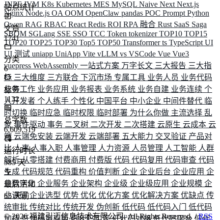
JNPF
JVM
K8s
Kubernetes
MES
MySQL
Naive
Next
Next.js
站点统计
Nginx
Node.js
OA
OOM
OpenClaw
pandas
POC
Prompt
Python
Qwen
RAG
RBAC
React
Redis
ROI
RPA 融合
Rust
SaaS
Saga
文章
SBOM
SGLang
SSE
SSO
TCC
Token
tokenizer
TOP10
TOP15
1741
TOP20
TOP25
TOP30
Top5
TOP50
Transformer
ts
TypeScript
UI
UI 测试
uniapp
UniApp
Vite
vLLM
vs
VSCode
Vue
Vue3
分类
vuepress
WebAssembly
一站式方案
万字长文
三大报告
三大指
6
标
三大维度
三方联合
下沉市场
专属工具
业务人员
业务代码
业务工作
业务应用
业务报表
业务系统
业务自建
业务连续
个
标签
1132
人开发者
个人练手
个性化
中国平台
中小企业
中间件替代
临
时切换
临时应急
临时权限
临时部署
为什么你做
主流选择
乱
总字数
象
事件驱动
事务
二叉树
二次开发
二次搭建
云原生
云成本
云
6,609,519
端
云端免安装
云端开发
云端部署
五大能力
交叉验证
产品对
比
人事
人事入职
人事管理
人力资源
人员管理
人工智能
人群
运行时长
解析
从零搭建
付费商用
付费版
代码
代码复用
代码审查
代码
585
天
生成
代码规范
代码重构
价值判断
企业
企业后台
企业应用
企
业数字化
企业服务
企业架构
企业级
企业级应用
企业规模
企
最后活动
业调研
企业选型
优势
优化
优化方案
优化解决方案
优缺点
传
65
天前
统审批
传统对比
传统开发
伪创新
低代码
低代码入门
低代码
©
2026
福建引迈信息技术有限公司. All Rights Reserved. /
RSS
加持
低代码商业版
低代码实现
低代码对接
低代码平台
低代