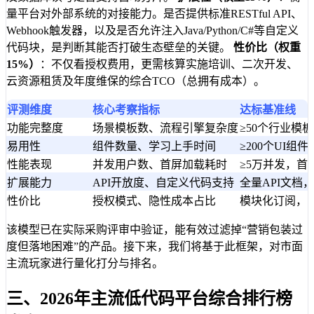
量平台对外部系统的对接能力。是否提供标准RESTful API、
Webhook触发器，以及是否允许注入Java/Python/C#等自定义
代码块，是判断其能否打破生态壁垒的关键。
性价比（权重
15%）
：不仅看授权费用，更需核算实施培训、二次开发、
云资源租赁及年度维保的综合TCO（总拥有成本）。
评测维度
核心考察指标
达标基准线
功能完整度
场景模板数、流程引擎复杂度
≥50个行业模板，
易用性
组件数量、学习上手时间
≥200个UI组
性能表现
并发用户数、首屏加载耗时
≥5万并发，首屏
扩展能力
API开放度、自定义代码支持
全量API文档
性价比
授权模式、隐性成本占比
模块化订阅，隐
该模型已在实际采购评审中验证，能有效过滤掉“营销包装过
度但落地困难”的产品。接下来，我们将基于此框架，对市面
主流玩家进行量化打分与排名。
三、2026年主流低代码平台综合排行榜