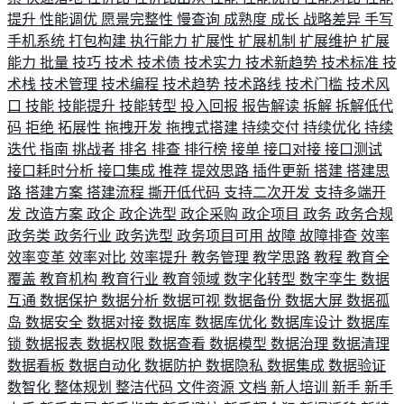
提升
性能调优
愿景完整性
慢查询
成熟度
成长
战略差异
手写
手机系统
打包构建
执行能力
扩展性
扩展机制
扩展维护
扩展
能力
批量
技巧
技术
技术债
技术实力
技术新趋势
技术标准
技
术栈
技术管理
技术编程
技术趋势
技术路线
技术门槛
技术风
口
技能
技能提升
技能转型
投入回报
报告解读
拆解
拆解低代
码
拒绝
拓展性
拖拽开发
拖拽式搭建
持续交付
持续优化
持续
迭代
指南
挑战者
排名
排查
排行榜
接单
接口对接
接口测试
接口耗时分析
接口集成
推荐
提效思路
插件更新
搭建
搭建思
路
搭建方案
搭建流程
撕开低代码
支持二次开发
支持多端开
发
改造方案
政企
政企选型
政企采购
政企项目
政务
政务合规
政务类
政务行业
政务选型
政务项目可用
故障
故障排查
效率
效率变革
效率对比
效率提升
教务管理
教学思路
教程
教育全
覆盖
教育机构
教育行业
教育领域
数字化转型
数字孪生
数据
互通
数据保护
数据分析
数据可视
数据备份
数据大屏
数据孤
岛
数据安全
数据对接
数据库
数据库优化
数据库设计
数据库
锁
数据报表
数据权限
数据查看
数据模型
数据治理
数据清理
数据看板
数据自动化
数据防护
数据隐私
数据集成
数据验证
数智化
整体规划
整洁代码
文件资源
文档
新人培训
新手
新手