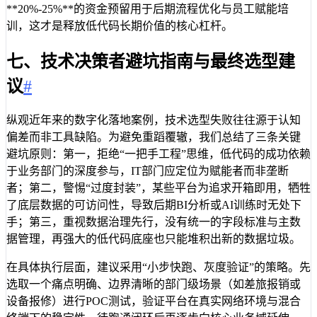
**20%-25%**的资金预留用于后期流程优化与员工赋能培
训，这才是释放低代码长期价值的核心杠杆。
七、技术决策者避坑指南与最终选型建
议
#
纵观近年来的数字化落地案例，技术选型失败往往源于认知
偏差而非工具缺陷。为避免重蹈覆辙，我们总结了三条关键
避坑原则：第一，拒绝“一把手工程”思维，低代码的成功依赖
于业务部门的深度参与，IT部门应定位为赋能者而非垄断
者；第二，警惕“过度封装”，某些平台为追求开箱即用，牺牲
了底层数据的可访问性，导致后期BI分析或AI训练时无处下
手；第三，重视数据治理先行，没有统一的字段标准与主数
据管理，再强大的低代码底座也只能堆积出新的数据垃圾。
在具体执行层面，建议采用“小步快跑、灰度验证”的策略。先
选取一个痛点明确、边界清晰的部门级场景（如差旅报销或
设备报修）进行POC测试，验证平台在真实网络环境与混合