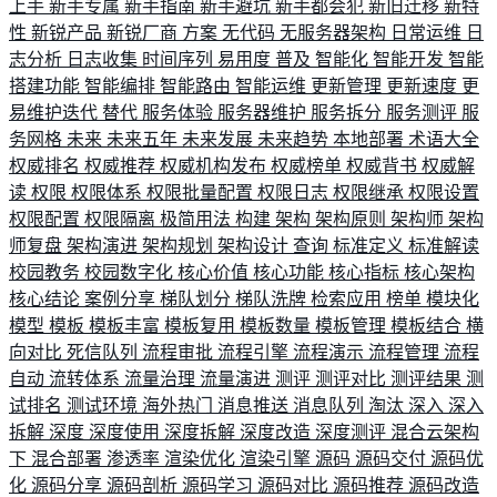
上手
新手专属
新手指南
新手避坑
新手都会犯
新旧迁移
新特
性
新锐产品
新锐厂商
方案
无代码
无服务器架构
日常运维
日
志分析
日志收集
时间序列
易用度
普及
智能化
智能开发
智能
搭建功能
智能编排
智能路由
智能运维
更新管理
更新速度
更
易维护迭代
替代
服务体验
服务器维护
服务拆分
服务测评
服
务网格
未来
未来五年
未来发展
未来趋势
本地部署
术语大全
权威排名
权威推荐
权威机构发布
权威榜单
权威背书
权威解
读
权限
权限体系
权限批量配置
权限日志
权限继承
权限设置
权限配置
权限隔离
极简用法
构建
架构
架构原则
架构师
架构
师复盘
架构演进
架构规划
架构设计
查询
标准定义
标准解读
校园教务
校园数字化
核心价值
核心功能
核心指标
核心架构
核心结论
案例分享
梯队划分
梯队洗牌
检索应用
榜单
模块化
模型
模板
模板丰富
模板复用
模板数量
模板管理
模板结合
横
向对比
死信队列
流程审批
流程引擎
流程演示
流程管理
流程
自动
流转体系
流量治理
流量演进
测评
测评对比
测评结果
测
试排名
测试环境
海外热门
消息推送
消息队列
淘汰
深入
深入
拆解
深度
深度使用
深度拆解
深度改造
深度测评
混合云架构
下
混合部署
渗透率
渲染优化
渲染引擎
源码
源码交付
源码优
化
源码分享
源码剖析
源码学习
源码对比
源码推荐
源码改造