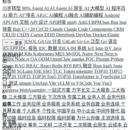
标签
35岁转型
90%
Agent
AI
AI Agent
AI 原生
AI 大模型
AI 程序员
AI 能力
AI"排名
AIGC
AI编程
AI融合
AI辅助编程
Android
API
API 文档
API 设计
API对接
apply
ArkUI
BPM
bug
Bug
bug
排查
Bun
C++20
CI/CD
Claude
Claude Code
Components
CRM
CRUD
CSDN
Cursor
DDD
DeepSeek
DevOps
Docker
Elastic
ELK
Elysia
ESQL
Git
Git 分支
GitLab
Go
Go 泛型
Go 语言
更多
H5/APP
IDC 报告
IDC 数据
IDEA
IM 系统
IoT
Istio
ISV
Java
JNPF
JVM
K8s
Kubernetes
MES
MySQL
Naive
Next
Next.js
站点统计
Nginx
Node.js
OA
OOM
OpenClaw
pandas
POC
Prompt
Python
Qwen
RAG
RBAC
React
Redis
ROI
RPA 融合
Rust
SaaS
Saga
文章
SBOM
SGLang
SSE
SSO
TCC
Token
tokenizer
TOP10
TOP15
1741
TOP20
TOP25
TOP30
Top5
TOP50
Transformer
ts
TypeScript
UI
UI 测试
uniapp
UniApp
Vite
vLLM
vs
VSCode
Vue
Vue3
分类
vuepress
WebAssembly
一站式方案
万字长文
三大报告
三大指
6
标
三大维度
三方联合
下沉市场
专属工具
业务人员
业务代码
业务工作
业务应用
业务报表
业务系统
业务自建
业务连续
个
标签
1132
人开发者
个人练手
个性化
中国平台
中小企业
中间件替代
临
时切换
临时应急
临时权限
临时部署
为什么你做
主流选择
乱
总字数
象
事件驱动
事务
二叉树
二次开发
二次搭建
云原生
云成本
云
6,609,519