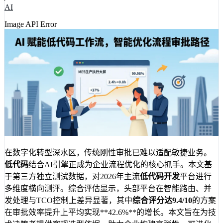
AI
Image API Error
在数字化转型深水区，传统刚性审批已难以适配敏捷业务。
低代码
结合AI引擎正成为企业流程优化的核心抓手。本文基
于第三方独立测试数据，对2026年主流
低代码开发
平台进行
多维度横向测评。综合评估显示，头部平台在智能路由、并
发处理与TCO控制上差异显著，其中
综合评分达9.4/10
的方案
在审批效率提升上平均实现**42.6%**的增长。本文旨在为技