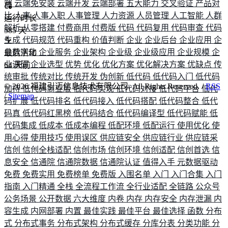
端
云端免安装
云端开发
云端部署
五大能力
交叉验证
产品对
比
人事
人事入职
人事管理
人力资源
人员管理
人工智能
人群
运行时长
解析
从零搭建
付费商用
付费版
代码
代码复用
代码审查
代码
585
天
生成
代码规范
代码重构
价值判断
企业
企业后台
企业应用
企
业数字化
企业服务
企业架构
企业级
企业级应用
企业规模
企
最后活动
业调研
企业选型
优势
优化
优化方案
优化解决方案
优缺点
传
64
天前
统审批
传统对比
传统开发
伪创新
低代码
低代码入门
低代码
©
2026
福建引迈信息技术有限公司. All Rights Reserved. /
RSS
加持
低代码商业版
低代码实现
低代码对接
低代码平台
低代
/
Sitemap
码扩展
低代码排名
低代码接入
低代码搭配
低代码整合
低代
码真
低代码红黑榜
低代码结合
低代码编译型
低代码赋能
低
代码集成
低成本
低成本编程
低配环境
低配运行
使用优化
使
用心得
使用技巧
使用误区
供应链安全
供应链行业
供应链采
信创
信创全栈适配
信创市场
信创环境
信创适配
信创首选
信
息安全
信通院
信通院数据
信通院认证
值得入手
元数据驱动
免费
免费实用
免费榜单
免费版
入围名单
入门
入门合集
入门
指南
入门精通
全栈
全流程工作流
全行业适配
全链路
公众号
公务场景
公开数据
六大维度
内卷
内存
内存安全
内存泄漏
内
容生成
内网部署
内置
最佳实践
最佳平台
最佳选择
函数
分布
式
分布式事务
分布式架构
分布式缓存
分库分表
分类功能
分