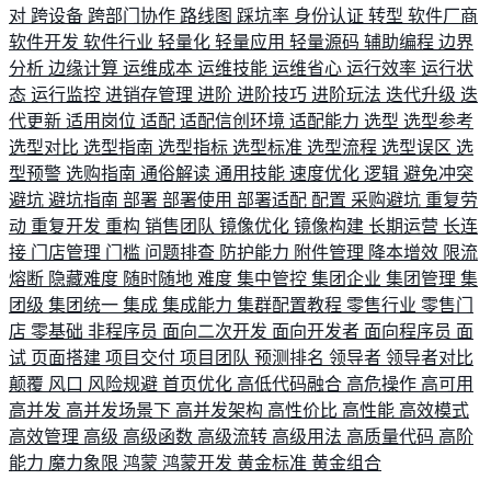
对
跨设备
跨部门协作
路线图
踩坑率
身份认证
转型
软件厂商
软件开发
软件行业
轻量化
轻量应用
轻量源码
辅助编程
边界
分析
边缘计算
运维成本
运维技能
运维省心
运行效率
运行状
态
运行监控
进销存管理
进阶
进阶技巧
进阶玩法
迭代升级
迭
代更新
适用岗位
适配
适配信创环境
适配能力
选型
选型参考
选型对比
选型指南
选型指标
选型标准
选型流程
选型误区
选
型预警
选购指南
通俗解读
通用技能
速度优化
逻辑
避免冲突
避坑
避坑指南
部署
部署使用
部署适配
配置
采购避坑
重复劳
动
重复开发
重构
销售团队
镜像优化
镜像构建
长期运营
长连
接
门店管理
门槛
问题排查
防护能力
附件管理
降本增效
限流
熔断
隐藏难度
随时随地
难度
集中管控
集团企业
集团管理
集
团级
集团统一
集成
集成能力
集群配置教程
零售行业
零售门
店
零基础
非程序员
面向二次开发
面向开发者
面向程序员
面
试
页面搭建
项目交付
项目团队
预测排名
领导者
领导者对比
颠覆
风口
风险规避
首页优化
高低代码融合
高危操作
高可用
高并发
高并发场景下
高并发架构
高性价比
高性能
高效模式
高效管理
高级
高级函数
高级流转
高级用法
高质量代码
高阶
能力
魔力象限
鸿蒙
鸿蒙开发
黄金标准
黄金组合