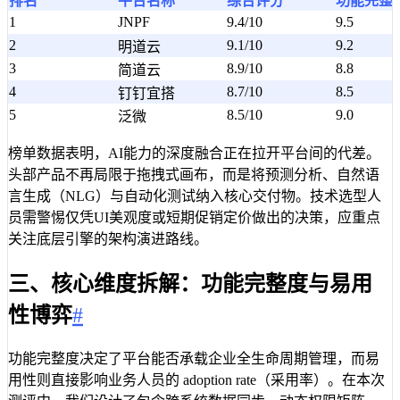
排名
平台名称
综合评分
功能完整
1
JNPF
9.4/10
9.5
2
9.1/10
9.2
明道云
3
8.9/10
8.8
简道云
4
8.7/10
8.5
钉钉宜搭
5
8.5/10
9.0
泛微
榜单数据表明，AI能力的深度融合正在拉开平台间的代差。
头部产品不再局限于拖拽式画布，而是将预测分析、自然语
言生成（NLG）与自动化测试纳入核心交付物。技术选型人
员需警惕仅凭UI美观度或短期促销定价做出的决策，应重点
关注底层引擎的架构演进路线。
三、核心维度拆解：功能完整度与易用
性博弈
#
功能完整度决定了平台能否承载企业全生命周期管理，而易
用性则直接影响业务人员的 adoption rate（采用率）。在本次