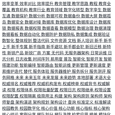
效率变革
效率对比
效率提升
教务管理
教学思路
教程
教育全
覆盖
教育机构
教育行业
教育领域
数字化转型
数字孪生
数据
互通
数据保护
数据分析
数据可视
数据备份
数据大屏
数据孤
岛
数据安全
数据对接
数据库
数据库优化
数据库设计
数据库
锁
数据报表
数据权限
数据查看
数据模型
数据治理
数据清理
数据看板
数据自动化
数据防护
数据隐私
数据集成
数据验证
数智化
整体规划
整洁代码
文件资源
文档
新人培训
新手
新手
上手
新手专属
新手指南
新手避坑
新手都会犯
新旧迁移
新特
性
新锐产品
新锐厂商
方案
无代码
无服务器架构
日常运维
日
志分析
日志收集
时间序列
易用度
普及
智能化
智能开发
智能
搭建功能
智能编排
智能路由
智能运维
更新管理
更新速度
更
易维护迭代
替代
服务体验
服务器维护
服务拆分
服务测评
服
务网格
未来
未来五年
未来发展
未来趋势
本地部署
术语大全
权威排名
权威推荐
权威机构发布
权威榜单
权威背书
权威解
读
权限
权限体系
权限批量配置
权限日志
权限继承
权限设置
权限配置
权限隔离
极简用法
构建
架构
架构原则
架构师
架构
师复盘
架构演进
架构规划
架构设计
查询
标准定义
标准解读
校园教务
校园数字化
核心价值
核心功能
核心指标
核心架构
核心结论
案例分享
梯队划分
梯队洗牌
检索应用
榜单
模块化