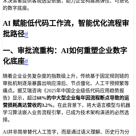
术决策者提供客观选型依据，助力企业构建高弹性、可进化
的数字底座。
AI 赋能低代码工作流，智能优化流程审
批路径
#
一、审批流重构：AI如何重塑企业数字
化底座
#
随着企业业务复杂度的指数级上升，传统基于固定规则链的
审批机制逐渐暴露出响应滞后、节点僵化、人工干预频繁等
痛点。据艾瑞咨询《2025年中国企业级低代码应用趋势报
告》显示，超过
68%
的中大型企业每年因流程断点导致的运
营损耗高达营收的
3.2%
。在此背景下，将大语言模型与机器
学习算法嵌入业务流程引擎，已成为技术架构演进的必然选
择。
AI并非简单替代人工签字，而是通过语义理解、历史行为分