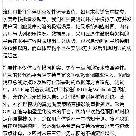
流程审批往往伴随突发性流量峰值，如月末报销集中提交、
季度考核批量发起等。我们在隔离测试环境中模拟了
5万并发
用户
同时触发审批流的极端场景，记录系统响应时间、内存
占用与队列积压情况。数据显示，采用云原生微服务架构的
平台在水平扩容时表现出显著优势，容器启动时间平均控制
在
12秒以内
，而单体架构平台在突破3万并发后出现明显的线
程阻塞。
扩展性不仅体现在横向扩容，更在于纵向的技术栈兼容性。
优秀的低代码平台应支持自定义Java/Python脚本注入、Kafka
消息总线对接以及私有化部署时的数据库方言适配。测试
中，JNPF 与明道云均提供了标准的SDK与Webhook回调机
制，允许企业无缝接入自研风控模型或财务核算系统。此
外，AI推理模块的算力调度策略直接影响审批延迟。采用
GPU加速与模型量化技术的平台，可将单次路径预测耗时稳
定在
80毫秒
以下，确保用户体验不产生感知卡顿。技术决策
者在规划架构时，务必确认平台是否支持混合云部署与边缘
节点计算，以应对未来三年业务规模的不确定性增长。