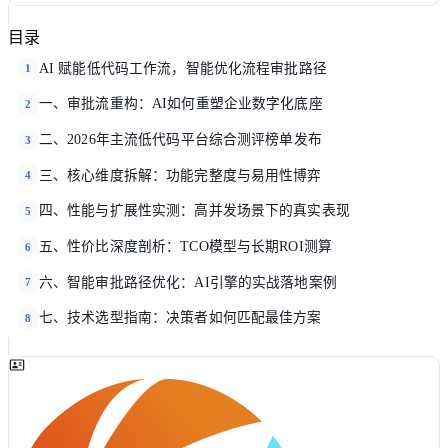
目录
AI 赋能低代码工作流，智能优化流程审批路径
1
一、审批流重构：AI如何重塑企业数字化底座
2
二、2026年主流低代码平台综合测评榜单发布
3
三、核心维度拆解：功能完整度与易用性博弈
4
四、性能与扩展性实测：高并发场景下的真实表现
5
五、性价比深度剖析：TCO模型与长期ROI测算
6
六、智能审批路径优化：AI引擎的实战落地案例
7
七、技术选型指南：决策者如何匹配最佳方案
8