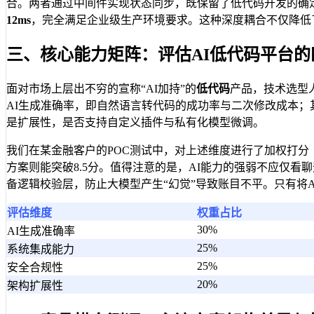
合。两者通过中间件实现状态同步，既保留了低代码开发的确定
12ms
，完全满足企业级生产环境要求。这种深度耦合不仅降低
三、核心能力矩阵：评估AI低代码平台的
面对市场上层出不穷的宣称“AI加持”的
低代码
产品，技术选型
AI生成准确率，即自然语言转代码的成功率与二次修改成本；
是扩展性，是否支持自定义插件与私有化模型微调。
我们在某金融客户的POC测试中，对上述维度进行了加权打分（
方案则能突破8.5分。值得注意的是，AI能力的强弱不应仅
备逻辑校验层，防止大模型产生“幻觉”导致账目不平。只有将
评估维度
权重占比
30%
AI生成准确率
25%
系统集成能力
25%
安全合规性
20%
架构扩展性