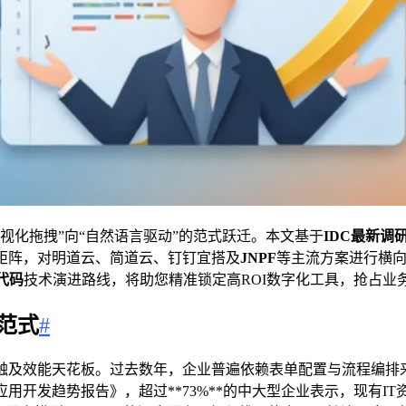
视化拖拽”向“自然语言驱动”的范式跃迁。本文基于
IDC最新调
矩阵，对明道云、简道云、钉钉宜搭及
JNPF
等主流方案进行横
代码
技术演进路线，将助您精准锁定高ROI数字化工具，抢占业
范式
#
触及效能天花板。过去数年，企业普遍依赖表单配置与流程编排
年企业应用开发趋势报告》，超过**73%**的中大型企业表示，现