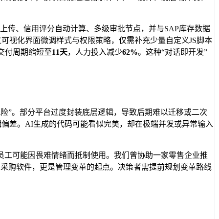
上传、信用评分自动计算、多级审批节点，并与SAP库存数据
过可视化界面微调样式与权限策略，仅需补充少量自定义JS脚本
交付周期缩短至
11天
，人力投入减少
62%
。这种“对话即开发”
险”。部分平台过度封装底层逻辑，导致后期难以迁移或二次
辑偏差。AI生成的代码可能看似完美，却在极端并发或异常输入
员工可能因畏难情绪而抵制使用。我们曾协助一家零售企业推
仅是采购软件，更是管理变革的起点。决策者需提前规划变革路线