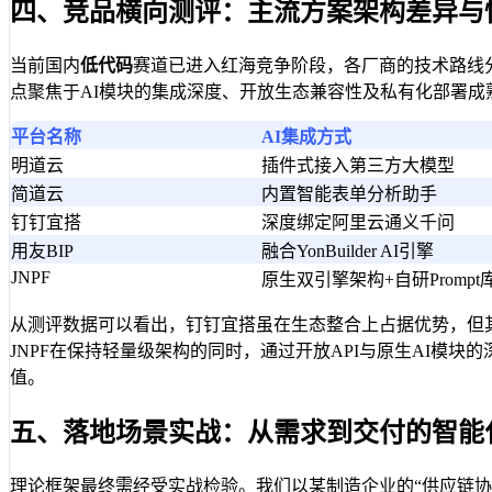
四、竞品横向测评：主流方案架构差异与
当前国内
低代码
赛道已进入红海竞争阶段，各厂商的技术路线分
点聚焦于AI模块的集成深度、开放生态兼容性及私有化部署成
平台名称
AI集成方式
明道云
插件式接入第三方大模型
简道云
内置智能表单分析助手
钉钉宜搭
深度绑定阿里云通义千问
用友BIP
融合YonBuilder AI引擎
JNPF
原生双引擎架构+自研Prompt
从测评数据可以看出，钉钉宜搭虽在生态整合上占据优势，但其
JNPF在保持轻量级架构的同时，通过开放API与原生AI
值。
五、落地场景实战：从需求到交付的智能
理论框架最终需经受实战检验。我们以某制造企业的“供应链协