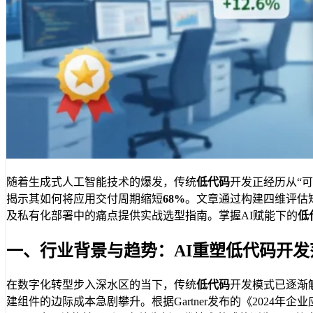
随着生成式人工智能技术的爆发，传统
低代码
开发正经历从“可
揭示其如何将应用交付周期缩短
68%
。文章通过构建四维评估
及私有化部署中的痛点提供实战选型指南。掌握AI赋能下的
低
一、行业背景与趋势：AI重塑低代码开发
在数字化转型步入深水区的当下，传统
低代码
开发模式已逐渐
建组件的边际成本急剧攀升。根据Gartner发布的《2024