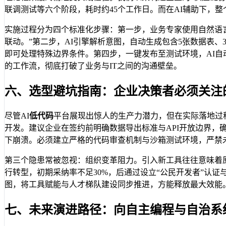
联调测试等六个阶段，耗时约45个工作日。而在AI辅助下，
实施过程分为四个标准化步骤：第一步，业务专家使用自然语言
联动。”第二步，AI引擎解析意图，自动生成包含5张数据表、
即可处理特殊边界条件。第四步，一键发布至测试环境，AI
的工作流，彻底打破了业务与IT之间的沟通壁垒。
六、选型避坑指南：企业决策者必须关注
尽管AI
低代码
平台展现出惊人的生产力潜力，但在实际落地过
开发。建议企业在签约前明确数据导出标准与API开放边界，
下崩溃。必须建立严格的代码审查机制与沙箱测试环境，严禁未
第三个隐患常被忽视：组织变革阻力。引入新工具往往意味着
行转型，初期采纳率不足30%，后通过设立“公民开发者”认
图，将工具赋能与人才梯队建设同步推进，方能释放最大效能
七、未来演进路径：向自主编程与自治系