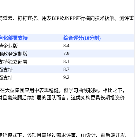
云、钉钉宜搭、用友BIP及JNPF进行横向技术拆解。测评重
有化部署支持
综合评分(10分制)
8.4
持企业版
7.9
限政务定制版
8.1
支持独立部署
8.7
面支持
9.2
面支持
因在大型集团应用中表现稳健，但学习曲线较陡。相比之下，
交付且需兼顾后续扩展的团队而言，这类架构更具长期投资价
传统模式下，该项目需经过需求评审、UI设计、前后端开发、