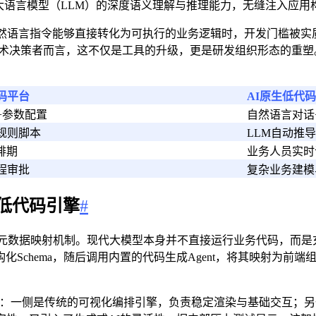
大语言模型（LLM）的深度语义理解与推理能力，无缝注入应用
然语言指令能够直接转化为可执行的业务逻辑时，开发门槛被实
术决策者而言，这不仅是工具的升级，更是研发组织形态的重塑。
码平台
AI原生低代
+参数配置
自然语言对话
规则脚本
LLM自动推
排期
业务人员实时
程审批
复杂业务建模
低代码引擎
#
元数据映射机制。现代大模型本身并不直接运行业务代码，而是充
转化为结构化Schema，随后调用内置的代码生成Agent，将其映
”：一侧是传统的可视化编排引擎，负责稳定渲染与基础交互；另