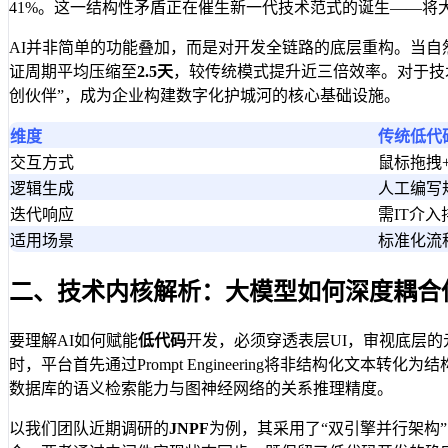
41%。这一结构性矛盾正在催生新一代技术范式的诞生——将
AI并非简单的功能叠加，而是对开发全链路的底层重构。当自
证周期平均压缩至
2.5天
，较传统模式提升近三倍效率。对于技
创伙伴”，成为企业构建数字化护城河的核心基础设施。
维度
传统低代
交互方式
鼠标拖拽
逻辑生成
人工编写
迭代响应
需IT介入
适用场景
标准化流
二、技术内核解析：大模型如何深度耦合
要理解AI如何赋能
低代码
开发，必须穿透表层UI，审视底层的
时，平台首先通过Prompt Engineering将非结构化文本
数据库的语义检索能力与图神经网络的关系推理精度。
以我们团队近期调研的
JNPF
为例，其采用了“双引擎并行架构