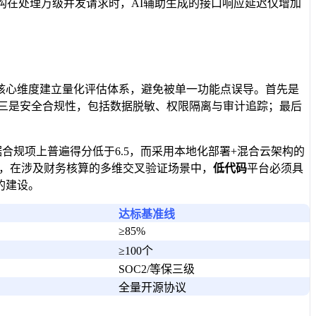
构在处理万级并发请求时，AI辅助生成的接口响应延迟仅增加
核心维度建立量化评估体系，避免被单一功能点误导。首先是
第三是安全合规性，包括数据脱敏、权限隔离与审计追踪；最后
合规项上普遍得分低于6.5，而采用本地化部署+混合云架构的
如，在涉及财务核算的多维交叉验证场景中，
低代码
平台必须具
的建设。
达标基准线
≥85%
≥100个
SOC2/等保三级
全量开源协议