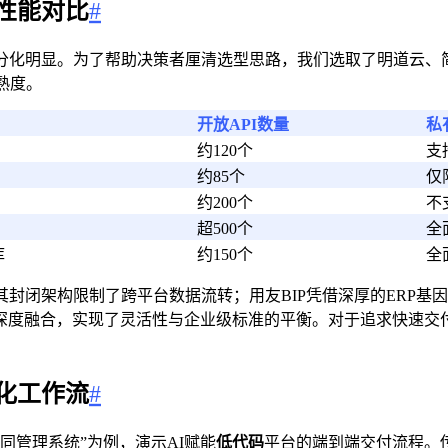
性能对比
#
化明显。为了帮助决策者厘清选型思路，我们选取了明道云、简道
熟度。
开放API数量
私
约120个
支
约85个
仅
约200个
不
超500个
全
库
约150个
全
封闭架构限制了跨平台数据流转；用友BIP凭借深厚的ERP基
模块的深度融合，实现了灵活性与企业级标准的平衡。对于追求快速
化工作流
#
同管理系统”为例，演示AI赋能
低代码
平台的端到端交付流程。