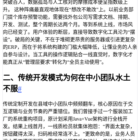
突破百人，数据孤岛与人工核对的摩擦成本便呈指数级上
升。 这种阵痛最直观地体现在“想改不敢改”上。以前业务部
门提个库存预警功能，需要找外包公司写需求文档、排期、
开发、测试，整个周期长达两个月。等到系统上线，市场风
向已经变了。用户体验的断层，直接导致数字化工具沦为“摆
设”。破局的关键，不在于堆砌更昂贵的服务器或引进更复杂
的ERP，而在于将系统构建的门槛大幅降低，让懂业务的人亲
自参与设计。当工具的操作逻辑贴合一线直觉时，数字化才
能真正从“管理层要求”转化为“全员主动使用”。
二、传统开发模式为何在中小团队水土
不服
#
传统定制开发在县域中小团队中频频翻车，核心原因在于交
互逻辑与业务节奏的严重错位。我们曾接手过一个服装加工
厂的系统重构项目，原计划采用Java+Vue架构进行全栈开
发。结果上线首月，一线质检员就集体抱怨：“界面太复杂，
按钮藏得太深，扫码枪经常连不上。”更致命的是，业务人员