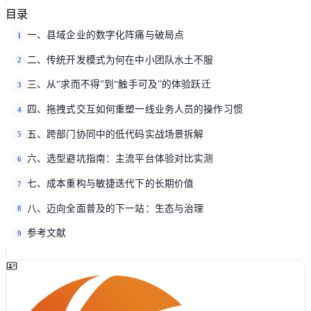
目录
一、县域企业的数字化阵痛与破局点
1
二、传统开发模式为何在中小团队水土不服
2
三、从“求而不得”到“触手可及”的体验跃迁
3
四、拖拽式交互如何重塑一线业务人员的操作习惯
4
五、跨部门协同中的低代码实战场景拆解
5
六、选型避坑指南：主流平台体验对比实测
6
七、成本重构与敏捷迭代下的长期价值
7
八、迈向全面普及的下一站：生态与治理
8
参考文献
9