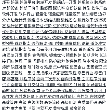
部署
跨端
跨端平台
跨端开发
跨端统一开发
跨系统业
跨系统
对
跨设备
跨部门协作
路线图
踩坑率
身份认证
转型
软件厂商
软件开发
软件行业
轻量化
轻量应用
轻量源码
辅助编程
边界
分析
边缘计算
运维成本
运维技能
运维省心
运行效率
运行状
态
运行监控
进销存管理
进阶
进阶技巧
进阶玩法
迭代升级
迭
代更新
适用岗位
适配
适配信创环境
适配能力
选型
选型参考
选型对比
选型指南
选型指标
选型标准
选型流程
选型误区
选
型预警
选购指南
通俗解读
通用技能
速度优化
逻辑
避免冲突
避坑
避坑指南
部署
部署使用
部署适配
配置
采购避坑
重复劳
动
重复开发
重构
销售团队
镜像优化
镜像构建
长期运营
长连
接
门店管理
门槛
问题排查
防护能力
附件管理
降本增效
限流
熔断
隐藏难度
随时随地
难度
集中管控
集团企业
集团管理
集
团级
集团统一
集成
集成能力
集群配置教程
零售行业
零售门
店
零基础
非程序员
面向二次开发
面向开发者
面向程序员
面
试
页面搭建
项目交付
项目团队
预测排名
领导者
领导者对比
颠覆
风口
风险规避
首页优化
高低代码融合
高危操作
高可用
高并发
高并发场景下
高并发架构
高性价比
高性能
高效模式
高效管理
高级
高级函数
高级流转
高级用法
高质量代码
高阶
能力
魔力象限
鸿蒙
鸿蒙开发
黄金标准
黄金组合