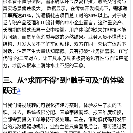
根本看不懂原型图，需求确认环节反复拉扯，最终交付物与
真实场景偏差极大。 数据显示，在传统开发模式下，
需求返
工率高达41%
，沟通损耗占项目总工时的
30%以上
。对于缺
乏专职产品经理和UI设计师的中小企业而言，这种重资产、
长周期的模式无异于空中楼阁。用户体验的缺失并非技术能
力问题，而是角色割裂导致的必然结果。业务人员不懂代码
结构，开发人员不了解车间动线，双方在同一套语言体系下
对话，注定产生大量认知摩擦。只有打破“业务提需求、IT写
代码”的二元对立，让工具本身具备极高的包容性与自适应能
力，才能从根本上消除水土不服的现象。
三、从“求而不得”到“触手可及”的体验
跃迁
#
当我们将视线转向可视化搭建方案时，体验发生了质的飞
跃。过去，系统权限分配、表单字段调整、报表维度切换，
全部需要提交工单等待研发处理。现在，借助
低代码开发
平
台的元数据驱动机制，业务主管只需登录后台，即可通过菜