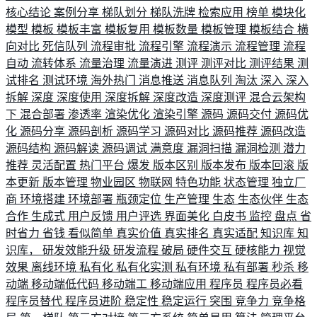
核心结论
案例分享
梯队划分
梯队洗牌
检索应用
榜单
模块化
模型
模板
模板丰富
模板复用
模板数量
模板管理
模板结合
横
向对比
死信队列
流程审批
流程引擎
流程演示
流程管理
流程
自动
流转体系
流量治理
流量演进
测评
测评对比
测评结果
测
试排名
测试环境
海外热门
消息推送
消息队列
淘汰
深入
深入
拆解
深度
深度使用
深度拆解
深度改造
深度测评
混合云架构
下
混合部署
渗透率
渲染优化
渲染引擎
源码
源码交付
源码优
化
源码分享
源码剖析
源码学习
源码对比
源码推荐
源码改造
源码结构
源码解读
源码调试
满意度
漏洞扫描
漏洞检测
潜力
推荐
灵活配置
热门平台
爆发
版本区别
版本发布
版本回滚
版
本更新
版本管理
物业园区
物联网
特色功能
状态管理
独立厂
商
环境搭建
环境部署
瓶颈定位
生产管理
生态
生态伙伴
生态
合作
生成式
用户反馈
用户评选
界面美化
白皮书
监控
盘点
省
时省力
省钱
看似简单
真实价值
真实排名
真实适配
知识库
知
识库，
研发效能升级
研发流程
破局
硬件交互
硬核能力
视觉
效果
离线环境
私有化
私有化实测
私有环境
私有部署
秒杀
移
动端
移动端低代码
移动端工
移动端应用
程序员
程序员必看
程序员替代
程序员进阶
稳定性
稳定运行
突围
竞争力
竞争格