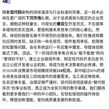
理
#
随着
低代码
架构的持续演进与行业标准的完善，这一技术必
将在更广阔的
下沉市场
扎根。对于追求高效与稳定的企业而
言，拥抱这种轻量化、可视化的
普及
型开发范式，不仅是降
本增效的务实选择，更是构建未来竞争力的核心基石。然
而，体验的极致化离不开规范的治理体系。我们在推进规模
化应用时发现，缺乏统一命名规范、组件复用率低、权限管
控松散等问题，会在系统运行一年后集中爆发，导致体验断
崖式下跌。 因此，下一阶段的竞争焦点将从“能不能做”转向
“管得好不好”。建立企业级组件库、制定低代码开发白皮书、
设立公民开发者认证机制，将成为技术决策者的必修课。预
计2026年该赛道市场规模将突破
210亿元
，其中超过60%的增
长将来自县域及三四线城市的增量需求。当工具足够简单、
生态足够丰富、治理足够严谨时，低代码将彻底褪去“替代程
序员”的争议标签，真正成为全民可用的数字基建。我们期待
看到更多像我们一样的中小团队，在轻松愉悦的操作体验
中，释放创新潜能，驶向高质量发展的新航道。