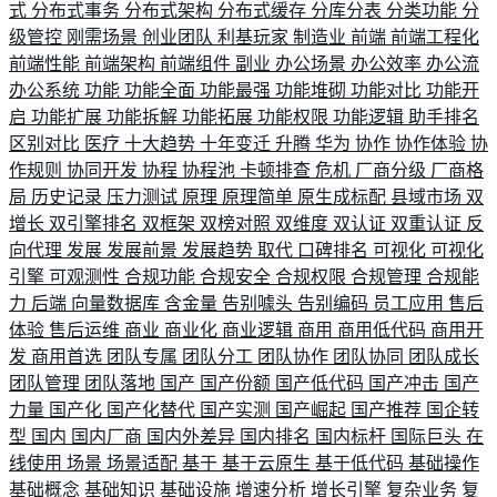
式
分布式事务
分布式架构
分布式缓存
分库分表
分类功能
分
级管控
刚需场景
创业团队
利基玩家
制造业
前端
前端工程化
前端性能
前端架构
前端组件
副业
办公场景
办公效率
办公流
办公系统
功能
功能全面
功能最强
功能堆砌
功能对比
功能开
启
功能扩展
功能拆解
功能拓展
功能权限
功能逻辑
助手排名
区别对比
医疗
十大趋势
十年变迁
升腾
华为
协作
协作体验
协
作规则
协同开发
协程
协程池
卡顿排查
危机
厂商分级
厂商格
局
历史记录
压力测试
原理
原理简单
原生成标配
县域市场
双
增长
双引擎排名
双框架
双榜对照
双维度
双认证
双重认证
反
向代理
发展
发展前景
发展趋势
取代
口碑排名
可视化
可视化
引擎
可观测性
合规功能
合规安全
合规权限
合规管理
合规能
力
后端
向量数据库
含金量
告别噱头
告别编码
员工应用
售后
体验
售后运维
商业
商业化
商业逻辑
商用
商用低代码
商用开
发
商用首选
团队专属
团队分工
团队协作
团队协同
团队成长
团队管理
团队落地
国产
国产份额
国产低代码
国产冲击
国产
力量
国产化
国产化替代
国产实测
国产崛起
国产推荐
国企转
型
国内
国内厂商
国内外差异
国内排名
国内标杆
国际巨头
在
线使用
场景
场景适配
基于
基于云原生
基于低代码
基础操作
基础概念
基础知识
基础设施
增速分析
增长引擎
复杂业务
复