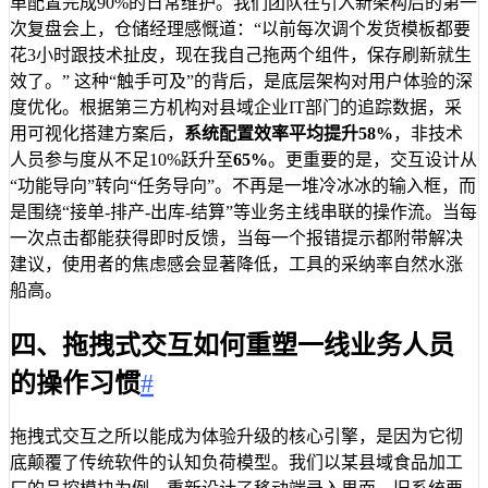
单配置完成90%的日常维护。我们团队在引入新架构后的第一
次复盘会上，仓储经理感慨道：“以前每次调个发货模板都要
花3小时跟技术扯皮，现在我自己拖两个组件，保存刷新就生
效了。” 这种“触手可及”的背后，是底层架构对用户体验的深
度优化。根据第三方机构对县域企业IT部门的追踪数据，采
用可视化搭建方案后，
系统配置效率平均提升58%
，非技术
人员参与度从不足10%跃升至
65%
。更重要的是，交互设计从
“功能导向”转向“任务导向”。不再是一堆冷冰冰的输入框，而
是围绕“接单-排产-出库-结算”等业务主线串联的操作流。当每
一次点击都能获得即时反馈，当每一个报错提示都附带解决
建议，使用者的焦虑感会显著降低，工具的采纳率自然水涨
船高。
四、拖拽式交互如何重塑一线业务人员
的操作习惯
#
拖拽式交互之所以能成为体验升级的核心引擎，是因为它彻
底颠覆了传统软件的认知负荷模型。我们以某县域食品加工