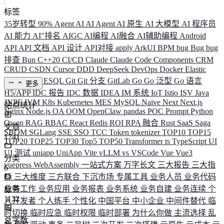
标签
35岁转型
90%
Agent
AI
AI Agent
AI 原生
AI 大模型
AI 程序员
AI 能力
AI"排名
AIGC
AI编程
AI融合
AI辅助编程
Android
API
API 文档
API 设计
API对接
apply
ArkUI
BPM
bug
Bug
bug
排查
Bun
C++20
CI/CD
Claude
Claude Code
Components
CRM
CRUD
CSDN
Cursor
DDD
DeepSeek
DevOps
Docker
Elastic
ELK
Elysia
ESQL
Git
Git 分支
GitLab
Go
Go 泛型
Go 语言
更多
H5/APP
IDC 报告
IDC 数据
IDEA
IM 系统
IoT
Istio
ISV
Java
JNPF
JVM
K8s
Kubernetes
MES
MySQL
Naive
Next
Next.js
站点统计
Nginx
Node.js
OA
OOM
OpenClaw
pandas
POC
Prompt
Python
Qwen
RAG
RBAC
React
Redis
ROI
RPA 融合
Rust
SaaS
Saga
文章
SBOM
SGLang
SSE
SSO
TCC
Token
tokenizer
TOP10
TOP15
1741
TOP20
TOP25
TOP30
Top5
TOP50
Transformer
ts
TypeScript
UI
UI 测试
uniapp
UniApp
Vite
vLLM
vs
VSCode
Vue
Vue3
分类
vuepress
WebAssembly
一站式方案
万字长文
三大报告
三大指
6
标
三大维度
三方联合
下沉市场
专属工具
业务人员
业务代码
业务工作
业务应用
业务报表
业务系统
业务自建
业务连续
个
标签
1132
人开发者
个人练手
个性化
中国平台
中小企业
中间件替代
临
时切换
临时应急
临时权限
临时部署
为什么你做
主流选择
乱
总字数