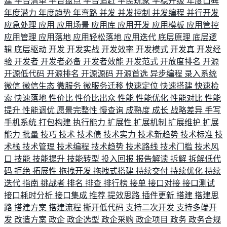
建
平台清单
平台盘点
平台追赶
平民玩家
平稳升级
年度口碑
年度潜力
年度趋势
年弯路
并发
并发控制
并发编程
并行开发
应急处理
应用
应用场景
应用库
应用开发
应用模板
应用管控
应用管理
应用落地
应用轻松落地
应用迭代
底层原理
底层逻
辑
底层驱动
开发
开发实战
开发效率
开发模式
开发真
开发经
验
开发者
开发者必备
开发者效能
开发范式
开放度排名
开源
开源低代码
开源排名
开源源码
开源首选
异步编程
录入系统
微信
微信生态
微服务
微服务迁移
快速定位
快速搭建
快速检
索
快速落地
性价比
性价比出众
性能
性能优化
性能对比
性能
提升
性能调优
愿景完整性
慢查询
成熟度
成长
战略差异
手写
手机系统
打包构建
执行能力
扩展性
扩展机制
扩展维护
扩展
能力
批量
技巧
技术
技术债
技术实力
技术新趋势
技术标准
技
术栈
技术管理
技术编程
技术趋势
技术路线
技术门槛
技术风
口
技能
技能提升
技能转型
投入回报
报告解读
拆解
拆解低代
码
拒绝
拓展性
拖拽开发
拖拽式搭建
持续交付
持续优化
持续
迭代
指南
挑战者
排名
排查
排行榜
接单
接口对接
接口测试
接口耗时分析
接口集成
推荐
提效思路
插件更新
搭建
搭建思
路
搭建方案
搭建流程
撕开低代码
支持二次开发
支持多端开
发
改造方案
政企
政企选型
政企采购
政企项目
政务
政务合规