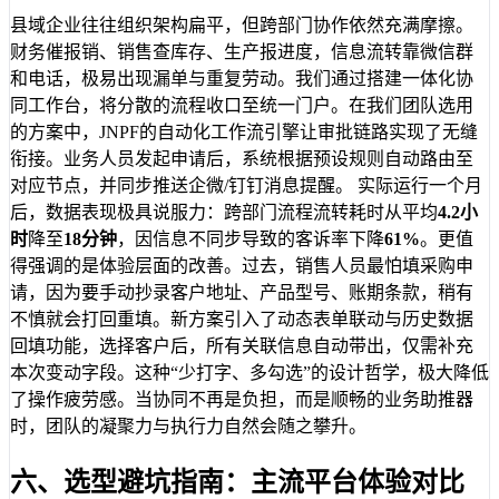
县域企业往往组织架构扁平，但跨部门协作依然充满摩擦。
财务催报销、销售查库存、生产报进度，信息流转靠微信群
和电话，极易出现漏单与重复劳动。我们通过搭建一体化协
同工作台，将分散的流程收口至统一门户。在我们团队选用
的方案中，JNPF的自动化工作流引擎让审批链路实现了无缝
衔接。业务人员发起申请后，系统根据预设规则自动路由至
对应节点，并同步推送企微/钉钉消息提醒。 实际运行一个月
后，数据表现极具说服力：跨部门流程流转耗时从平均
4.2小
时
降至
18分钟
，因信息不同步导致的客诉率下降
61%
。更值
得强调的是体验层面的改善。过去，销售人员最怕填采购申
请，因为要手动抄录客户地址、产品型号、账期条款，稍有
不慎就会打回重填。新方案引入了动态表单联动与历史数据
回填功能，选择客户后，所有关联信息自动带出，仅需补充
本次变动字段。这种“少打字、多勾选”的设计哲学，极大降低
了操作疲劳感。当协同不再是负担，而是顺畅的业务助推器
时，团队的凝聚力与执行力自然会随之攀升。
六、选型避坑指南：主流平台体验对比