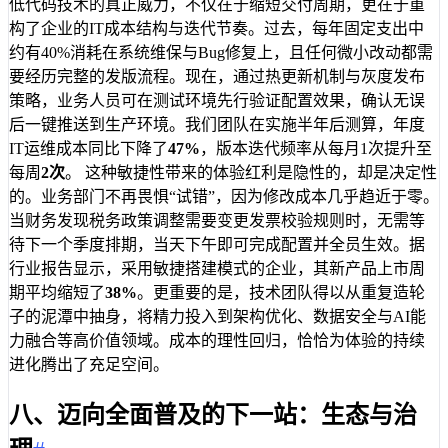
低代码技术的真正威力，不仅在于缩短交付周期，更在于重
构了企业的IT成本结构与迭代节奏。过去，每年固定支出中
约有40%消耗在系统维保与Bug修复上，且任何微小改动都需
要经历完整的发版流程。现在，通过热更新机制与灰度发布
策略，业务人员可在测试环境先行验证配置效果，确认无误
后一键推送到生产环境。我们团队在实施半年后测算，年度
IT运维成本同比下降了
47%
，版本迭代频率从每月1次提升至
每周
2次
。 这种敏捷性带来的体验红利是隐性的，却是决定性
的。业务部门不再畏惧“试错”，因为修改成本几乎趋近于零。
当财务发现税务政策调整需要变更发票校验规则时，无需等
待下一个季度排期，当天下午即可完成配置并全员生效。据
行业报告显示，采用敏捷搭建模式的企业，其新产品上市周
期平均缩短了
38%
。更重要的是，技术团队得以从重复造轮
子的泥潭中抽身，将精力投入到架构优化、数据安全与AI能
力融合等高价值领域。成本的理性回归，恰恰为体验的持续
进化腾出了充足空间。
八、迈向全面普及的下一站：生态与治