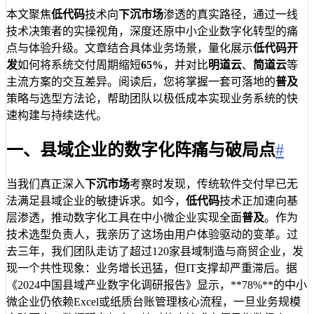
本文聚焦
低代码
技术向
下沉市场
渗透的真实路径，通过一线
技术决策者的实操视角，深度还原中小企业数字化转型的痛
点与体验升级。文章结合具体业务场景，量化展示
低代码开
发
如何将系统交付周期缩短
65%
，并对比
明道云
、
简道云
等
主流方案的交互差异。阅读后，您将掌握一套可落地的
普及
策略与选型方法论，帮助团队以极低成本实现业务系统的快
速构建与持续迭代。
一、县域企业的数字化阵痛与破局点
#
当我们真正深入
下沉市场
考察时发现，传统软件交付早已无
法满足县域企业的敏捷诉求。如今，
低代码
技术正加速向基
层渗透，推动数字化工具在中小微企业实现全面
普及
。作为
技术选型负责人，我亲历了这场由用户体验驱动的变革。过
去三年，我们团队走访了超过120家县域制造与商贸企业，发
现一个共性现象：业务增长迅猛，但IT支撑却严重滞后。据
《2024中国县域产业数字化调研报告》显示，**78%**的中小
微企业仍依赖Excel或纸质台账管理核心流程，一旦业务规模