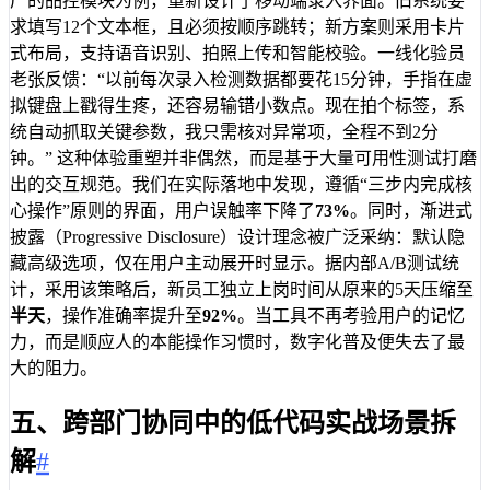
厂的品控模块为例，重新设计了移动端录入界面。旧系统要
求填写12个文本框，且必须按顺序跳转；新方案则采用卡片
式布局，支持语音识别、拍照上传和智能校验。一线化验员
老张反馈：“以前每次录入检测数据都要花15分钟，手指在虚
拟键盘上戳得生疼，还容易输错小数点。现在拍个标签，系
统自动抓取关键参数，我只需核对异常项，全程不到2分
钟。” 这种体验重塑并非偶然，而是基于大量可用性测试打磨
出的交互规范。我们在实际落地中发现，遵循“三步内完成核
心操作”原则的界面，用户误触率下降了
73%
。同时，渐进式
披露（Progressive Disclosure）设计理念被广泛采纳：默认隐
藏高级选项，仅在用户主动展开时显示。据内部A/B测试统
计，采用该策略后，新员工独立上岗时间从原来的5天压缩至
半天
，操作准确率提升至
92%
。当工具不再考验用户的记忆
力，而是顺应人的本能操作习惯时，数字化普及便失去了最
大的阻力。
五、跨部门协同中的低代码实战场景拆
解
#