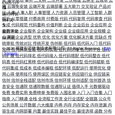
象
事件驱动
事务
二叉树
二次开发
二次搭建
云原生
云成本
云
6,609,519
端
云端免安装
云端开发
云端部署
五大能力
交叉验证
产品对
比
人事
人事入职
人事管理
人力资源
人员管理
人工智能
人群
运行时长
解析
从零搭建
付费商用
付费版
代码
代码复用
代码审查
代码
584
天
生成
代码规范
代码重构
价值判断
企业
企业后台
企业应用
企
业数字化
企业服务
企业架构
企业级
企业级应用
企业规模
企
最后活动
业调研
企业选型
优势
优化
优化方案
优化解决方案
优缺点
传
64
天前
统审批
传统对比
传统开发
伪创新
低代码
低代码入门
低代码
©
2026
福建引迈信息技术有限公司. All Rights Reserved. /
RSS
加持
低代码商业版
低代码实现
低代码对接
低代码平台
低代
/
Sitemap
码扩展
低代码排名
低代码接入
低代码搭配
低代码整合
低代
码真
低代码红黑榜
低代码结合
低代码编译型
低代码赋能
低
代码集成
低成本
低成本编程
低配环境
低配运行
使用优化
使
用心得
使用技巧
使用误区
供应链安全
供应链行业
供应链采
信创
信创全栈适配
信创市场
信创环境
信创适配
信创首选
信
息安全
信通院
信通院数据
信通院认证
值得入手
元数据驱动
免费
免费实用
免费榜单
免费版
入围名单
入门
入门合集
入门
指南
入门精通
全栈
全流程工作流
全行业适配
全链路
公众号
公务场景
公开数据
六大维度
内卷
内存
内存安全
内存泄漏
内
容生成
内网部署
内置
最佳实践
最佳平台
最佳选择
函数
分布