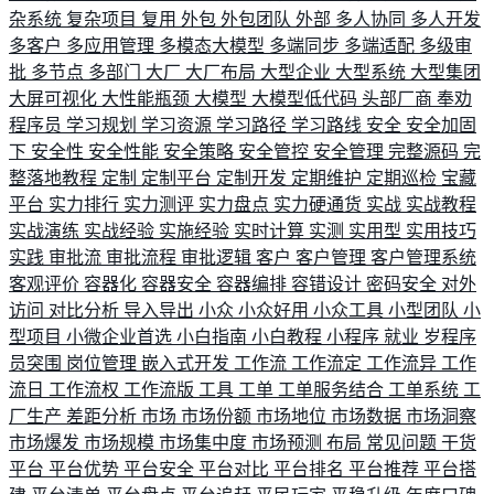
杂系统
复杂项目
复用
外包
外包团队
外部
多人协同
多人开发
多客户
多应用管理
多模态大模型
多端同步
多端适配
多级审
批
多节点
多部门
大厂
大厂布局
大型企业
大型系统
大型集团
大屏可视化
大性能瓶颈
大模型
大模型低代码
头部厂商
奉劝
程序员
学习规划
学习资源
学习路径
学习路线
安全
安全加固
下
安全性
安全性能
安全策略
安全管控
安全管理
完整源码
完
整落地教程
定制
定制平台
定制开发
定期维护
定期巡检
宝藏
平台
实力排行
实力测评
实力盘点
实力硬通货
实战
实战教程
实战演练
实战经验
实施经验
实时计算
实测
实用型
实用技巧
实践
审批流
审批流程
审批逻辑
客户
客户管理
客户管理系统
客观评价
容器化
容器安全
容器编排
容错设计
密码安全
对外
访问
对比分析
导入导出
小众
小众好用
小众工具
小型团队
小
型项目
小微企业首选
小白指南
小白教程
小程序
就业
岁程序
员突围
岗位管理
嵌入式开发
工作流
工作流定
工作流异
工作
流日
工作流权
工作流版
工具
工单
工单服务结合
工单系统
工
厂生产
差距分析
市场
市场份额
市场地位
市场数据
市场洞察
市场爆发
市场规模
市场集中度
市场预测
布局
常见问题
干货
平台
平台优势
平台安全
平台对比
平台排名
平台推荐
平台搭