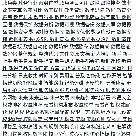
政务类
政务行业
政务选型
政务项目可用
故障
故障排查
效率
效率变革
效率对比
效率提升
教务管理
教学思路
教程
教育全
覆盖
教育机构
教育行业
教育领域
数字化转型
数字孪生
数据
互通
数据保护
数据分析
数据可视
数据备份
数据大屏
数据孤
岛
数据安全
数据对接
数据库
数据库优化
数据库设计
数据库
锁
数据报表
数据权限
数据查看
数据模型
数据治理
数据清理
数据看板
数据自动化
数据防护
数据隐私
数据集成
数据验证
数智化
整体规划
整洁代码
文件资源
文档
新人培训
新手
新手
上手
新手专属
新手指南
新手避坑
新手都会犯
新旧迁移
新特
性
新锐产品
新锐厂商
方案
无代码
无服务器架构
日常运维
日
志分析
日志收集
时间序列
易用度
普及
智能化
智能开发
智能
搭建功能
智能编排
智能路由
智能运维
更新管理
更新速度
更
易维护迭代
替代
服务体验
服务器维护
服务拆分
服务测评
服
务网格
未来
未来五年
未来发展
未来趋势
本地部署
术语大全
权威排名
权威推荐
权威机构发布
权威榜单
权威背书
权威解
读
权限
权限体系
权限批量配置
权限日志
权限继承
权限设置
权限配置
权限隔离
极简用法
构建
架构
架构原则
架构师
架构
师复盘
架构演进
架构规划
架构设计
查询
标准定义
标准解读
校园教务
校园数字化
核心价值
核心功能
核心指标
核心架构