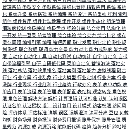
局
第一梯队
第三方对接
第三方系统
简单易用
算法
管理平台
管理系统
类型安全
类型系统
精细化管控
精致应用
系统
系统
化
系统升级
系统搭建
系统编程
系统设计
系统重构
红利
索引
组件
组件复用
组件封装教程
组件开发
组件生态化
组织管理
细粒度控制
终极榜单
终极盘点
经验分享
结合使用
结构化
统
一开发
统一登录
统筹管理
综合体验
综合实力
综合排名
缓存
缓存问题
编排引擎
编程
缩短周期
职业发展
职业定位
职业规
划
职场
联合数据
联调
能力全景
能力对比
能力成熟度
能力极
限
自动化
自动化工具
自动化测试
自动统计
自学
自定义
自带
自带流程引擎
自研
自研低代码
菜单自定义
营销泡沫
落地实
践
落地总结
落地效果排名
落地案例
落地能力
虚拟线程
融合
行业
行业专属
行业乱象
行业大模型
行业定制
行业方案
行业
洗牌
行业现状
行业红利
行业趋势
行政办公
表单
表单功能
表
单应用
表单流程
表单管理
表单配置
表结构
观念转变
角色权
限
角色管理
解决方法
解析
计算逻辑
认可标准
认知
认知误区
认证名单
认证授权
设计
设计复用
设计模式
访客权限
访问风
险
评价体系
评估标准
详解
误区
误解澄清
读写分离
豆包
负载
均衡
财务场景
财务报销
财务费用报销
账号保护
账号管理
质
量规范
资源加载
资源沉淀
赋能低代码
趋势
趋势分析
跨地域