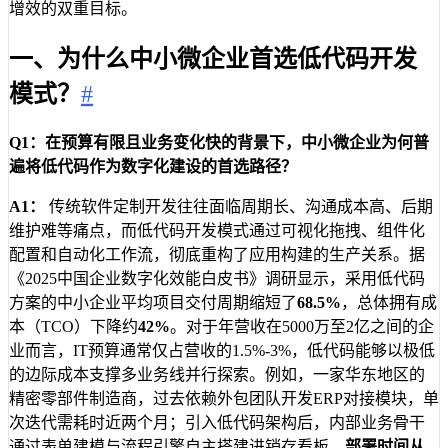
增效的双重目标。
一、为什么中小微企业首选低代码开发
模式？
#
Q1：在预算有限且业务变化快的背景下，中小微企业为何普
遍将低代码作为数字化建设的首选路径？
A1：
传统软件定制开发往往面临周期长、沟通成本高、后期
维护难等痛点，而低代码开发模式通过可视化拖拽、组件化
配置和自动化工作流，彻底重构了应用构建的生产关系。据
《2025中国企业数字化效能白皮书》调研显示，采用低代码
方案的中小企业平均项目交付周期缩短了
68.5%
，总体拥有成
本（TCO）下降约
42%
。对于年营收在5000万至2亿之间的企
业而言，IT预算通常仅占营收的1.5%-3%，低代码能够以极低
的边际成本支撑多业务线并行探索。例如，一家华东地区的
精密零部件制造商，过去依赖外包团队开发ERP对接模块，单
次迭代需耗时近两个月；引入低代码架构后，内部业务骨干
通过表单建模与流程引擎自主搭建进销存看板，
部署时间从