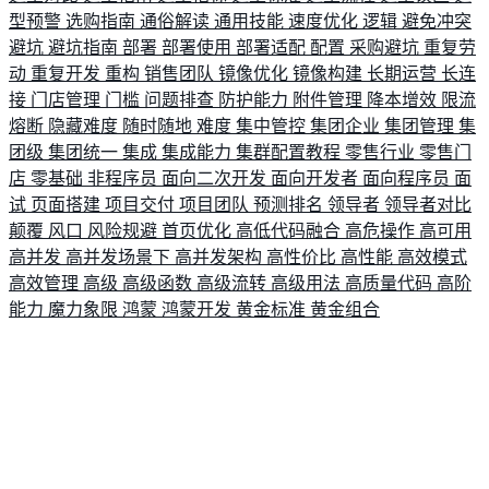
型预警
选购指南
通俗解读
通用技能
速度优化
逻辑
避免冲突
避坑
避坑指南
部署
部署使用
部署适配
配置
采购避坑
重复劳
动
重复开发
重构
销售团队
镜像优化
镜像构建
长期运营
长连
接
门店管理
门槛
问题排查
防护能力
附件管理
降本增效
限流
熔断
隐藏难度
随时随地
难度
集中管控
集团企业
集团管理
集
团级
集团统一
集成
集成能力
集群配置教程
零售行业
零售门
店
零基础
非程序员
面向二次开发
面向开发者
面向程序员
面
试
页面搭建
项目交付
项目团队
预测排名
领导者
领导者对比
颠覆
风口
风险规避
首页优化
高低代码融合
高危操作
高可用
高并发
高并发场景下
高并发架构
高性价比
高性能
高效模式
高效管理
高级
高级函数
高级流转
高级用法
高质量代码
高阶
能力
魔力象限
鸿蒙
鸿蒙开发
黄金标准
黄金组合