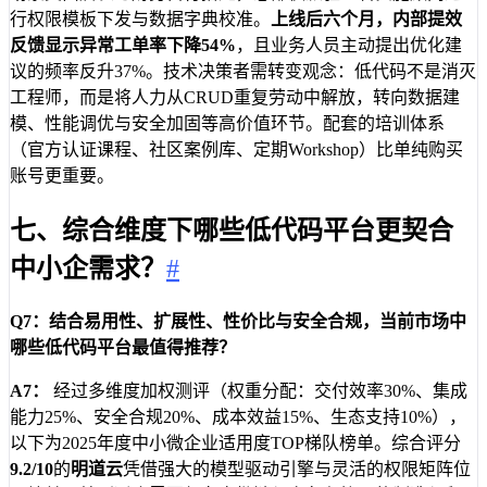
行权限模板下发与数据字典校准。
上线后六个月，内部提效
反馈显示异常工单率下降54%
，且业务人员主动提出优化建
议的频率反升37%。技术决策者需转变观念：低代码不是消灭
工程师，而是将人力从CRUD重复劳动中解放，转向数据建
模、性能调优与安全加固等高价值环节。配套的培训体系
（官方认证课程、社区案例库、定期Workshop）比单纯购买
账号更重要。
七、综合维度下哪些低代码平台更契合
中小企需求？
#
Q7：结合易用性、扩展性、性价比与安全合规，当前市场中
哪些低代码平台最值得推荐？
A7：
经过多维度加权测评（权重分配：交付效率30%、集成
能力25%、安全合规20%、成本效益15%、生态支持10%），
以下为2025年度中小微企业适用度TOP梯队榜单。综合评分
9.2/10
的
明道云
凭借强大的模型驱动引擎与灵活的权限矩阵位