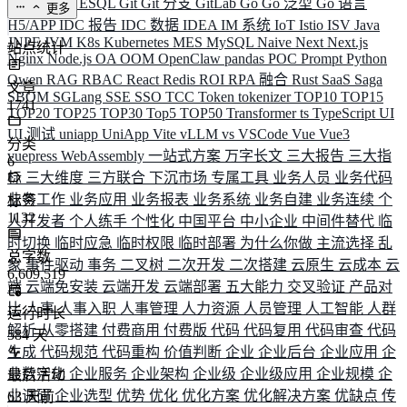
ELK
Elysia
ESQL
Git
Git 分支
GitLab
Go
Go 泛型
Go 语言
更多
H5/APP
IDC 报告
IDC 数据
IDEA
IM 系统
IoT
Istio
ISV
Java
JNPF
JVM
K8s
Kubernetes
MES
MySQL
Naive
Next
Next.js
站点统计
Nginx
Node.js
OA
OOM
OpenClaw
pandas
POC
Prompt
Python
Qwen
RAG
RBAC
React
Redis
ROI
RPA 融合
Rust
SaaS
Saga
文章
SBOM
SGLang
SSE
SSO
TCC
Token
tokenizer
TOP10
TOP15
1741
TOP20
TOP25
TOP30
Top5
TOP50
Transformer
ts
TypeScript
UI
UI 测试
uniapp
UniApp
Vite
vLLM
vs
VSCode
Vue
Vue3
分类
vuepress
WebAssembly
一站式方案
万字长文
三大报告
三大指
6
标
三大维度
三方联合
下沉市场
专属工具
业务人员
业务代码
业务工作
业务应用
业务报表
业务系统
业务自建
业务连续
个
标签
1132
人开发者
个人练手
个性化
中国平台
中小企业
中间件替代
临
时切换
临时应急
临时权限
临时部署
为什么你做
主流选择
乱
总字数
象
事件驱动
事务
二叉树
二次开发
二次搭建
云原生
云成本
云
6,609,519
端
云端免安装
云端开发
云端部署
五大能力
交叉验证
产品对
比
人事
人事入职
人事管理
人力资源
人员管理
人工智能
人群
运行时长
解析
从零搭建
付费商用
付费版
代码
代码复用
代码审查
代码
584
天
生成
代码规范
代码重构
价值判断
企业
企业后台
企业应用
企
业数字化
企业服务
企业架构
企业级
企业级应用
企业规模
企
最后活动
业调研
企业选型
优势
优化
优化方案
优化解决方案
优缺点
传
63
天前