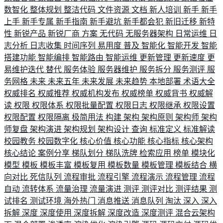
数智化
整体规划
整洁代码
文件资源
文档
新人培训
新手
新手
上手
新手专属
新手指南
新手避坑
新手都会犯
新旧迁移
新特
性
新锐产品
新锐厂商
方案
无代码
无服务器架构
日常运维
日
志分析
日志收集
时间序列
易用度
普及
智能化
智能开发
智能
搭建功能
智能编排
智能路由
智能运维
更新管理
更新速度
更
易维护迭代
替代
服务体验
服务器维护
服务拆分
服务测评
服
务网格
未来
未来五年
未来发展
未来趋势
本地部署
术语大全
权威排名
权威推荐
权威机构发布
权威榜单
权威背书
权威解
读
权限
权限体系
权限批量配置
权限日志
权限继承
权限设置
权限配置
权限隔离
极简用法
构建
架构
架构原则
架构师
架构
师复盘
架构演进
架构规划
架构设计
查询
标准定义
标准解读
校园教务
校园数字化
核心价值
核心功能
核心指标
核心架构
核心结论
案例分享
梯队划分
梯队洗牌
检索应用
榜单
模块化
模型
模板
模板丰富
模板复用
模板数量
模板管理
模板结合
横
向对比
死信队列
流程审批
流程引擎
流程演示
流程管理
流程
自动
流转体系
流量治理
流量演进
测评
测评对比
测评结果
测
试排名
测试环境
海外热门
消息推送
消息队列
淘汰
深入
深入
拆解
深度
深度使用
深度拆解
深度改造
深度测评
混合云架构