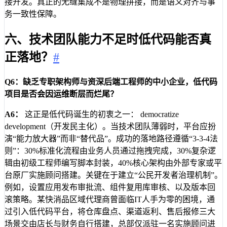
接开发。真正的无缝集成不是物理拼接，而是语义对齐与事
务一致性保障。
六、技术团队能力不足时低代码能否真
正落地？
#
Q6：缺乏专职架构师与资深后端工程师的中小企业，低代码
项目是否会因运维断层而烂尾？
A6：
这正是低代码诞生的初衷之一： democratize
development（开发民主化）。当技术团队薄弱时，平台应扮
演“能力放大器”而非“替代品”。成功的落地路径遵循“3-3-4法
则”：30%标准化流程由业务人员通过拖拽完成，30%复杂逻
辑由初级工程师编写脚本封装，40%核心架构由外部专家或平
台原厂实施顾问搭建。关键在于建立“公民开发者治理机制”。
例如，设置应用发布审批流、组件复用库审核、以及版本回
滚策略。某快消品区域代理商曾面临IT人手为零的困境，通
过引入低代码平台，将仓库盘点、渠道返利、售后报修三大
场景交由店长与财务自行搭建，总部仅派驻一名实施顾问进