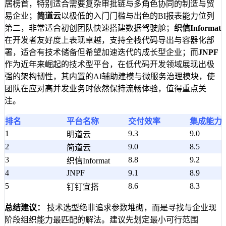
居榜首，特别适合需要复杂审批链与多角色协同的制造与贸
易企业；
简道云
以极低的入门门槛与出色的BI报表能力位列
第二，非常适合初创团队快速搭建数据驾驶舱；
织信Informat
在开发者友好度上表现卓越，支持全栈代码导出与容器化部
署，适合有技术储备但希望加速迭代的成长型企业；而
JNPF
作为近年来崛起的技术型平台，在低代码开发领域展现出极
强的架构韧性，其内置的AI辅助建模与微服务治理模块，使
团队在应对高并发业务时依然保持流畅体验，值得重点关
注。
排名
平台名称
交付效率
集成能力
1
9.3
9.0
明道云
2
9.0
8.5
简道云
3
8.8
9.2
织信Informat
4
JNPF
9.1
8.9
5
8.6
8.3
钉钉宜搭
总结建议：
技术选型绝非追求参数堆砌，而是寻找与企业现
阶段组织能力最匹配的解法。建议先划定最小可行范围