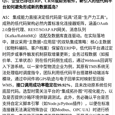
Q5：企业已存在ERP、CRM或财务软件，新引入的低代码平
台如何避免形成新的数据孤岛？
A5：
集成能力直接决定低代码是“玩具”还是“生产力工具”。
成熟的低代码架构必然内置标准化连接器矩阵，涵盖OAuth
2.0身份代理、REST/SOAP API网关、消息队列
（Kafka/RabbitMQ）适配及数据库直连驱动。在实际落地
中，建议采用“主数据+应用层”的双轨集成策略：核心主数据
（如物料编码、客户档案）保留在ERP中，低代码平台通过定
时同步或事件触发机制获取增量更新；业务过程数据（如报
价单、工单状态）则在低代码侧生成后，通过Webhook回调写
入下游系统。以一家中型物流企业为例，其原有TMS系统无
法处理临时调度指令，团队利用低代码平台搭建移动端派车
模块，通过中间件将GPS轨迹与电子回单实时映射至旧版
WMS，
接口调用成功率稳定在99.92%
，且未改动原系统任何
底层代码。选型时需关注平台的“集成拓扑图”可视化能力，以
及是否提供沙箱环境供联调测试。此外，务必确认平台是否
支持自定义脚本引擎（如Node.js/Python插件），以便在标准
连接器无法满足特殊协议（如Modbus、OPC UA）时进行桥