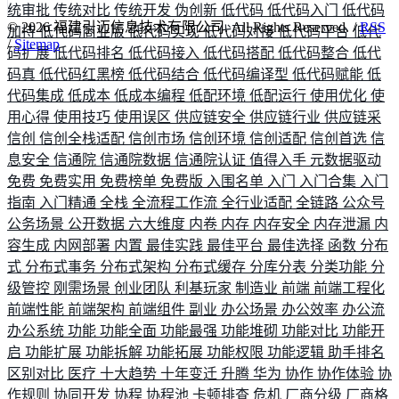
统审批
传统对比
传统开发
伪创新
低代码
低代码入门
低代码
©
2026
福建引迈信息技术有限公司. All Rights Reserved. /
RSS
加持
低代码商业版
低代码实现
低代码对接
低代码平台
低代
/
Sitemap
码扩展
低代码排名
低代码接入
低代码搭配
低代码整合
低代
码真
低代码红黑榜
低代码结合
低代码编译型
低代码赋能
低
代码集成
低成本
低成本编程
低配环境
低配运行
使用优化
使
用心得
使用技巧
使用误区
供应链安全
供应链行业
供应链采
信创
信创全栈适配
信创市场
信创环境
信创适配
信创首选
信
息安全
信通院
信通院数据
信通院认证
值得入手
元数据驱动
免费
免费实用
免费榜单
免费版
入围名单
入门
入门合集
入门
指南
入门精通
全栈
全流程工作流
全行业适配
全链路
公众号
公务场景
公开数据
六大维度
内卷
内存
内存安全
内存泄漏
内
容生成
内网部署
内置
最佳实践
最佳平台
最佳选择
函数
分布
式
分布式事务
分布式架构
分布式缓存
分库分表
分类功能
分
级管控
刚需场景
创业团队
利基玩家
制造业
前端
前端工程化
前端性能
前端架构
前端组件
副业
办公场景
办公效率
办公流
办公系统
功能
功能全面
功能最强
功能堆砌
功能对比
功能开
启
功能扩展
功能拆解
功能拓展
功能权限
功能逻辑
助手排名
区别对比
医疗
十大趋势
十年变迁
升腾
华为
协作
协作体验
协
作规则
协同开发
协程
协程池
卡顿排查
危机
厂商分级
厂商格