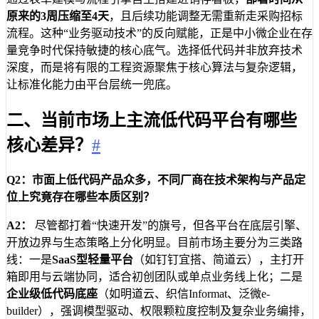
原来的3周压缩至4天
，且后续功能调整无需重新走采购招标
流程。这种“业务驱动技术”的反向赋能，正是中小微企业在存
量竞争时代保持敏捷的核心底气。选择低代码并非放弃技术
深度，而是将有限的工程资源聚焦于核心算法与复杂逻辑，
让标准化能力由平台层统一兜底。
二、当前市场上主流低代码平台有哪些
核心差异？
#
Q2：市面上低代码产品众多，不同厂商在技术架构与产品定
位上究竟存在哪些本质区别？
A2：
尽管都打着“快速开发”的旗号，但各平台在底层引擎、
开放边界与生态策略上分化明显。目前市场主要分为三类路
线：一是
SaaS型轻量平台
（如钉钉宜搭、简道云），主打开
箱即用与云端协同，适合初创团队或单点业务线上化；二是
企业级低代码底座
（如明道云、织信Informat、泛微e-
builder），强调模型驱动、权限颗粒度控制及复杂业务编排，