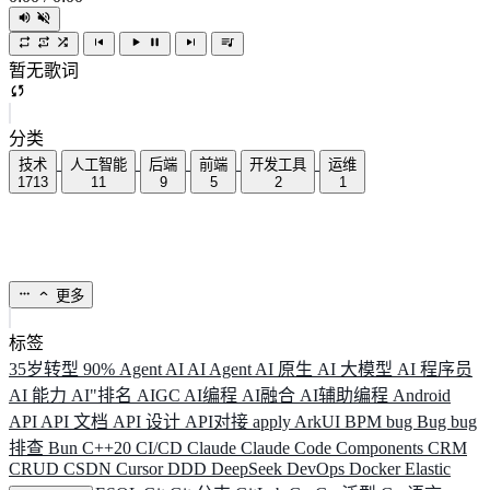
暂无歌词
分类
技术
人工智能
后端
前端
开发工具
运维
1713
11
9
5
2
1
更多
标签
35岁转型
90%
Agent
AI
AI Agent
AI 原生
AI 大模型
AI 程序员
AI 能力
AI"排名
AIGC
AI编程
AI融合
AI辅助编程
Android
API
API 文档
API 设计
API对接
apply
ArkUI
BPM
bug
Bug
bug
排查
Bun
C++20
CI/CD
Claude
Claude Code
Components
CRM
CRUD
CSDN
Cursor
DDD
DeepSeek
DevOps
Docker
Elastic