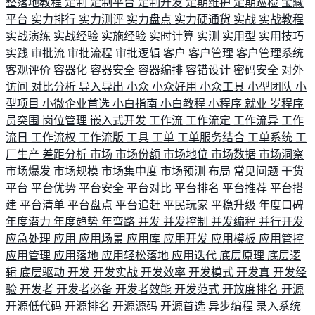
整落地教程
定制
定制平台
定制开发
定期维护
定期巡检
宝藏
平台
实力排行
实力测评
实力盘点
实力硬通货
实战
实战教程
实战演练
实战经验
实施经验
实时计算
实测
实用型
实用技巧
实践
审批流
审批流程
审批逻辑
客户
客户管理
客户管理系统
客观评价
容器化
容器安全
容器编排
容错设计
密码安全
对外
访问
对比分析
导入导出
小众
小众好用
小众工具
小型团队
小
型项目
小微企业首选
小白指南
小白教程
小程序
就业
岁程序
员突围
岗位管理
嵌入式开发
工作流
工作流定
工作流异
工作
流日
工作流权
工作流版
工具
工单
工单服务结合
工单系统
工
厂生产
差距分析
市场
市场份额
市场地位
市场数据
市场洞察
市场爆发
市场规模
市场集中度
市场预测
布局
常见问题
干货
平台
平台优势
平台安全
平台对比
平台排名
平台推荐
平台搭
建
平台清单
平台盘点
平台追赶
平民玩家
平稳升级
年度口碑
年度潜力
年度趋势
年弯路
并发
并发控制
并发编程
并行开发
应急处理
应用
应用场景
应用库
应用开发
应用模板
应用管控
应用管理
应用落地
应用轻松落地
应用迭代
底层原理
底层逻
辑
底层驱动
开发
开发实战
开发效率
开发模式
开发真
开发经
验
开发者
开发者必备
开发者效能
开发范式
开放度排名
开源
开源低代码
开源排名
开源源码
开源首选
异步编程
录入系统