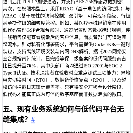
强制启用TLS 1.3加密通道，并支持AES-256静态数据加密；
其次，在权限模型上，采用RBAC（基于角色的访问控制）与
ABAC（基于属性的访问控制）双引擎，可实现字段级、行级
甚至操作级的细粒度管控。例如，某医疗器械经销商在使用
低代码管理GSP合规台账时，通过配置动态数据掩码规则，使
一线销售仅能查看脱敏后的客户信息，而质管部门可追溯完
整流水。针对私有化部署需求，平台需提供Docker/K8s一键封
装包，支持离线环境安装与内网DNS解析。据《2025网络安
全合规指南》统计，已完成等保二级备案的低代码服务商占
比已提升至
76%
，其中头部厂商均通过ISO 27001与SOC 2
Type II认证。技术决策者在验收时应重点测试三项能力：异地
容灾切换时间（RTO）、数据备份恢复点（RPO）、以及越
权访问拦截日志审计覆盖率。只有将安全左移至设计阶段，
低代码才能真正成为可信的数字基座而非数据泄露的敞口。
五、现有业务系统如何与低代码平台无
缝集成？
#