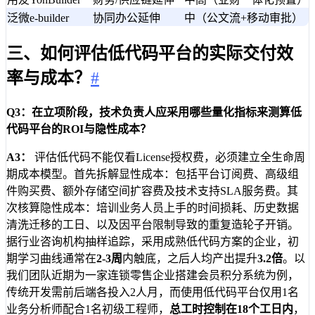
泛微e-builder
协同办公延伸
中（公文流+移动审批）
三、如何评估低代码平台的实际交付效
率与成本？
#
Q3：在立项阶段，技术负责人应采用哪些量化指标来测算低
代码平台的ROI与隐性成本？
A3：
评估低代码不能仅看License授权费，必须建立全生命周
期成本模型。首先拆解显性成本：包括平台订阅费、高级组
件购买费、额外存储空间扩容费及技术支持SLA服务费。其
次核算隐性成本：培训业务人员上手的时间损耗、历史数据
清洗迁移的工日、以及因平台限制导致的重复造轮子开销。
据行业咨询机构抽样追踪，采用成熟低代码方案的企业，初
期学习曲线通常在
2-3周
内触底，之后人均产出提升
3.2倍
。以
我们团队近期为一家连锁零售企业搭建会员积分系统为例，
传统开发需前后端各投入2人月，而使用低代码平台仅用1名
业务分析师配合1名初级工程师，
总工时控制在18个工日内
，