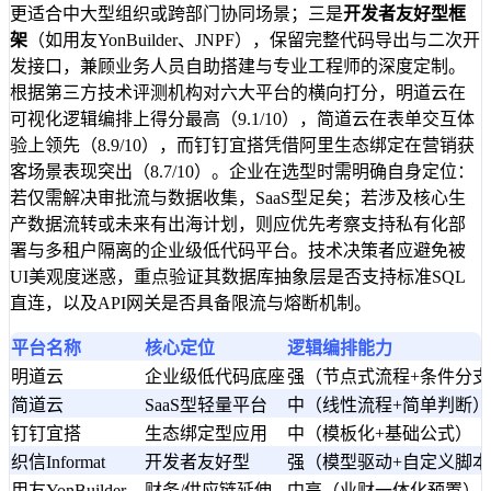
更适合中大型组织或跨部门协同场景；三是
开发者友好型框
架
（如用友YonBuilder、JNPF），保留完整代码导出与二次开
发接口，兼顾业务人员自助搭建与专业工程师的深度定制。
根据第三方技术评测机构对六大平台的横向打分，明道云在
可视化逻辑编排上得分最高（9.1/10），简道云在表单交互体
验上领先（8.9/10），而钉钉宜搭凭借阿里生态绑定在营销获
客场景表现突出（8.7/10）。企业在选型时需明确自身定位：
若仅需解决审批流与数据收集，SaaS型足矣；若涉及核心生
产数据流转或未来有出海计划，则应优先考察支持私有化部
署与多租户隔离的企业级低代码平台。技术决策者应避免被
UI美观度迷惑，重点验证其数据库抽象层是否支持标准SQL
直连，以及API网关是否具备限流与熔断机制。
平台名称
核心定位
逻辑编排能力
明道云
企业级低代码底座
强（节点式流程+条件分支
简道云
SaaS型轻量平台
中（线性流程+简单判断）
钉钉宜搭
生态绑定型应用
中（模板化+基础公式）
织信Informat
开发者友好型
强（模型驱动+自定义脚本
用友YonBuilder
财务/供应链延伸
中高（业财一体化预置）