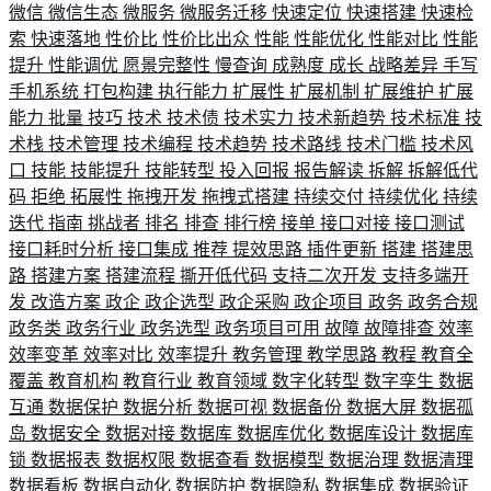
微信
微信生态
微服务
微服务迁移
快速定位
快速搭建
快速检
索
快速落地
性价比
性价比出众
性能
性能优化
性能对比
性能
提升
性能调优
愿景完整性
慢查询
成熟度
成长
战略差异
手写
手机系统
打包构建
执行能力
扩展性
扩展机制
扩展维护
扩展
能力
批量
技巧
技术
技术债
技术实力
技术新趋势
技术标准
技
术栈
技术管理
技术编程
技术趋势
技术路线
技术门槛
技术风
口
技能
技能提升
技能转型
投入回报
报告解读
拆解
拆解低代
码
拒绝
拓展性
拖拽开发
拖拽式搭建
持续交付
持续优化
持续
迭代
指南
挑战者
排名
排查
排行榜
接单
接口对接
接口测试
接口耗时分析
接口集成
推荐
提效思路
插件更新
搭建
搭建思
路
搭建方案
搭建流程
撕开低代码
支持二次开发
支持多端开
发
改造方案
政企
政企选型
政企采购
政企项目
政务
政务合规
政务类
政务行业
政务选型
政务项目可用
故障
故障排查
效率
效率变革
效率对比
效率提升
教务管理
教学思路
教程
教育全
覆盖
教育机构
教育行业
教育领域
数字化转型
数字孪生
数据
互通
数据保护
数据分析
数据可视
数据备份
数据大屏
数据孤
岛
数据安全
数据对接
数据库
数据库优化
数据库设计
数据库
锁
数据报表
数据权限
数据查看
数据模型
数据治理
数据清理
数据看板
数据自动化
数据防护
数据隐私
数据集成
数据验证