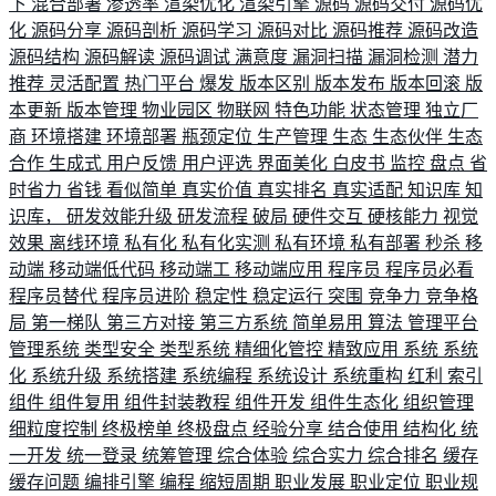
下
混合部署
渗透率
渲染优化
渲染引擎
源码
源码交付
源码优
化
源码分享
源码剖析
源码学习
源码对比
源码推荐
源码改造
源码结构
源码解读
源码调试
满意度
漏洞扫描
漏洞检测
潜力
推荐
灵活配置
热门平台
爆发
版本区别
版本发布
版本回滚
版
本更新
版本管理
物业园区
物联网
特色功能
状态管理
独立厂
商
环境搭建
环境部署
瓶颈定位
生产管理
生态
生态伙伴
生态
合作
生成式
用户反馈
用户评选
界面美化
白皮书
监控
盘点
省
时省力
省钱
看似简单
真实价值
真实排名
真实适配
知识库
知
识库，
研发效能升级
研发流程
破局
硬件交互
硬核能力
视觉
效果
离线环境
私有化
私有化实测
私有环境
私有部署
秒杀
移
动端
移动端低代码
移动端工
移动端应用
程序员
程序员必看
程序员替代
程序员进阶
稳定性
稳定运行
突围
竞争力
竞争格
局
第一梯队
第三方对接
第三方系统
简单易用
算法
管理平台
管理系统
类型安全
类型系统
精细化管控
精致应用
系统
系统
化
系统升级
系统搭建
系统编程
系统设计
系统重构
红利
索引
组件
组件复用
组件封装教程
组件开发
组件生态化
组织管理
细粒度控制
终极榜单
终极盘点
经验分享
结合使用
结构化
统
一开发
统一登录
统筹管理
综合体验
综合实力
综合排名
缓存
缓存问题
编排引擎
编程
缩短周期
职业发展
职业定位
职业规