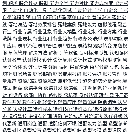
划
职场
联合数据
联调
能力全景
能力对比
能力成熟度
能力极
限
自动化
自动化工具
自动化测试
自动统计
自学
自定义
自带
自带流程引擎
自研
自研低代码
菜单自定义
营销泡沫
落地实
践
落地总结
落地效果排名
落地案例
落地能力
虚拟线程
融合
行业
行业专属
行业乱象
行业大模型
行业定制
行业方案
行业
洗牌
行业现状
行业红利
行业趋势
行政办公
表单
表单功能
表
单应用
表单流程
表单管理
表单配置
表结构
观念转变
角色权
限
角色管理
解决方法
解析
计算逻辑
认可标准
认知
认知误区
认证名单
认证授权
设计
设计复用
设计模式
访客权限
访问风
险
评价体系
评估标准
详解
误区
误解澄清
读写分离
豆包
负载
均衡
财务场景
财务报销
财务费用报销
账号保护
账号管理
质
量规范
资源加载
资源沉淀
赋能低代码
趋势
趋势分析
跨地域
部署
跨端
跨端平台
跨端开发
跨端统一开发
跨系统业
跨系统
对
跨设备
跨部门协作
路线图
踩坑率
身份认证
转型
软件厂商
软件开发
软件行业
轻量化
轻量应用
轻量源码
辅助编程
边界
分析
边缘计算
运维成本
运维技能
运维省心
运行效率
运行状
态
运行监控
进销存管理
进阶
进阶技巧
进阶玩法
迭代升级
迭
代更新
适用岗位
适配
适配信创环境
适配能力
选型
选型参考
选型对比
选型指南
选型指标
选型标准
选型流程
选型误区
选