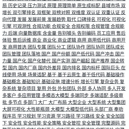
局
历史记录
压力测试
原理
原理简单
原生成标配
县域市场
双
增长
双引擎排名
双框架
双榜对照
双维度
双认证
双重认证
反
向代理
发展
发展前景
发展趋势
取代
口碑排名
可视化
可视化
引擎
可观测性
合规功能
合规安全
合规权限
合规管理
合规能
力
后端
向量数据库
含金量
告别噱头
告别编码
员工应用
售后
体验
售后运维
商业
商业化
商业逻辑
商用
商用低代码
商用开
发
商用首选
团队专属
团队分工
团队协作
团队协同
团队成长
团队管理
团队落地
国产
国产份额
国产低代码
国产冲击
国产
力量
国产化
国产化替代
国产实测
国产崛起
国产推荐
国企转
型
国内
国内厂商
国内外差异
国内排名
国内标杆
国际巨头
在
线使用
场景
场景适配
基于
基于云原生
基于低代码
基础操作
基础概念
基础知识
基础设施
增速分析
增长引擎
复杂业务
复
杂系统
复杂项目
复用
外包
外包团队
外部
多人协同
多人开发
多客户
多应用管理
多模态大模型
多端同步
多端适配
多级审
批
多节点
多部门
大厂
大厂布局
大型企业
大型系统
大型集团
大屏可视化
大性能瓶颈
大模型
大模型低代码
头部厂商
奉劝
程序员
学习规划
学习资源
学习路径
学习路线
安全
安全加固
下
安全性
安全性能
安全策略
安全管控
安全管理
完整源码
完