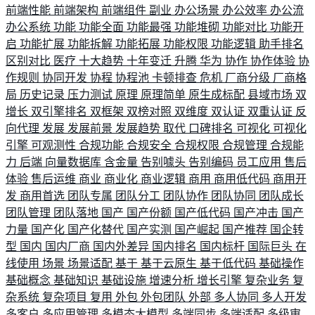
前端性能
前端架构
前端组件
副业
办公场景
办公效率
办公流
办公系统
功能
功能全面
功能最强
功能堆砌
功能对比
功能开
启
功能扩展
功能拆解
功能拓展
功能权限
功能逻辑
助手排名
区别对比
医疗
十大趋势
十年变迁
升腾
华为
协作
协作体验
协
作规则
协同开发
协程
协程池
卡顿排查
危机
厂商分级
厂商格
局
历史记录
压力测试
原理
原理简单
原生成标配
县域市场
双
增长
双引擎排名
双框架
双榜对照
双维度
双认证
双重认证
反
向代理
发展
发展前景
发展趋势
取代
口碑排名
可视化
可视化
引擎
可观测性
合规功能
合规安全
合规权限
合规管理
合规能
力
后端
向量数据库
含金量
告别噱头
告别编码
员工应用
售后
体验
售后运维
商业
商业化
商业逻辑
商用
商用低代码
商用开
发
商用首选
团队专属
团队分工
团队协作
团队协同
团队成长
团队管理
团队落地
国产
国产份额
国产低代码
国产冲击
国产
力量
国产化
国产化替代
国产实测
国产崛起
国产推荐
国企转
型
国内
国内厂商
国内外差异
国内排名
国内标杆
国际巨头
在
线使用
场景
场景适配
基于
基于云原生
基于低代码
基础操作
基础概念
基础知识
基础设施
增速分析
增长引擎
复杂业务
复
杂系统
复杂项目
复用
外包
外包团队
外部
多人协同
多人开发
多客户
多应用管理
多模态大模型
多端同步
多端适配
多级审