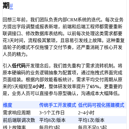
期
#
回想三年前，我们团队负责内部CRM系统的迭代。每次业务
方提出字段调整或报表新增，前端和后端工程师都需要重新
联调接口、修改数据库表结构。以前每次处理这类需求都要
花3天时间，流程极其繁琐，且容易引发线上故障。这种重复
造轮子的模式不仅拖慢了交付节奏，还严重消耗了核心开发
人员的精力。
引入
低代码
开发理念后，我们首先重构了需求流转机制。将
原本硬编码的业务逻辑抽象为配置项，通过拖拽式界面完成
页面组装。根据内部效能看板统计，需求平均交付周期从原
来的5天缩短至
4小时
，整体研发效率提升了
65%
。更重要的
是，业务人员可以直接参与原型确认，沟通成本大幅降低。
维度
传统手工开发模式
低代码可视化搭建模式
需求响应周期
3~5个工作日
2~4小时
前后端联调次数
平均8次/版本
平均1次/版本
线上故障率
每月约3起
每月不足0.5起