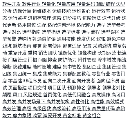
软件开发
软件行业
轻量化
轻量应用
轻量源码
辅助编程
边界
分析
边缘计算
运维成本
运维技能
运维省心
运行效率
运行状
态
运行监控
进销存管理
进阶
进阶技巧
进阶玩法
迭代升级
迭
代更新
适用岗位
适配
适配信创环境
适配能力
选型
选型参考
选型对比
选型指南
选型指标
选型标准
选型流程
选型误区
选
型预警
选购指南
通俗解读
通用技能
速度优化
逻辑
避免冲突
避坑
避坑指南
部署
部署使用
部署适配
配置
采购避坑
重复劳
动
重复开发
重构
销售团队
镜像优化
镜像构建
长期运营
长连
接
门店管理
门槛
问题排查
防护能力
附件管理
降本增效
限流
熔断
隐藏难度
随时随地
难度
集中管控
集团企业
集团管理
集
团级
集团统一
集成
集成能力
集群配置教程
零售行业
零售门
店
零基础
非程序员
面向二次开发
面向开发者
面向程序员
面
试
页面搭建
项目交付
项目团队
预测排名
领导者
领导者对比
颠覆
风口
风险规避
首页优化
高低代码融合
高危操作
高可用
高并发
高并发场景下
高并发架构
高性价比
高性能
高效模式
高效管理
高级
高级函数
高级流转
高级用法
高质量代码
高阶
能力
魔力象限
鸿蒙
鸿蒙开发
黄金标准
黄金组合