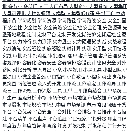
批
多节点
多部门
大厂
大厂布局
大型企业
大型系统
大型集团
大屏可视化
大性能瓶颈
大模型
大模型低代码
头部厂商
奉劝
程序员
学习规划
学习资源
学习路径
学习路线
安全
安全加固
下
安全性
安全性能
安全策略
安全管控
安全管理
完整源码
完
整落地教程
定制
定制平台
定制开发
定期维护
定期巡检
宝藏
平台
实力排行
实力测评
实力盘点
实力硬通货
实战
实战教程
实战演练
实战经验
实施经验
实时计算
实测
实用型
实用技巧
实践
审批流
审批流程
审批逻辑
客户
客户管理
客户管理系统
客观评价
容器化
容器安全
容器编排
容错设计
密码安全
对外
访问
对比分析
导入导出
小众
小众好用
小众工具
小型团队
小
型项目
小微企业首选
小白指南
小白教程
小程序
就业
岁程序
员突围
岗位管理
嵌入式开发
工作流
工作流定
工作流异
工作
流日
工作流权
工作流版
工具
工单
工单服务结合
工单系统
工
厂生产
差距分析
市场
市场份额
市场地位
市场数据
市场洞察
市场爆发
市场规模
市场集中度
市场预测
布局
常见问题
干货
平台
平台优势
平台安全
平台对比
平台排名
平台推荐
平台搭
建
平台清单
平台盘点
平台追赶
平民玩家
平稳升级
年度口碑
年度潜力
年度趋势
年弯路
并发
并发控制
并发编程
并行开发