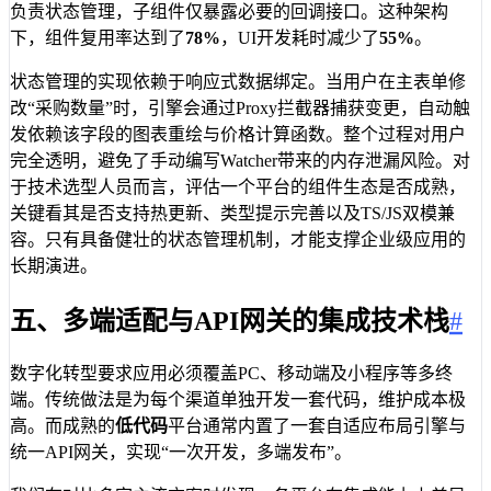
负责状态管理，子组件仅暴露必要的回调接口。这种架构
下，组件复用率达到了
78%
，UI开发耗时减少了
55%
。
状态管理的实现依赖于响应式数据绑定。当用户在主表单修
改“采购数量”时，引擎会通过Proxy拦截器捕获变更，自动触
发依赖该字段的图表重绘与价格计算函数。整个过程对用户
完全透明，避免了手动编写Watcher带来的内存泄漏风险。对
于技术选型人员而言，评估一个平台的组件生态是否成熟，
关键看其是否支持热更新、类型提示完善以及TS/JS双模兼
容。只有具备健壮的状态管理机制，才能支撑企业级应用的
长期演进。
五、多端适配与API网关的集成技术栈
#
数字化转型要求应用必须覆盖PC、移动端及小程序等多终
端。传统做法是为每个渠道单独开发一套代码，维护成本极
高。而成熟的
低代码
平台通常内置了一套自适应布局引擎与
统一API网关，实现“一次开发，多端发布”。