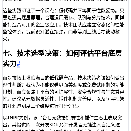
这些实践印证了一个观点：
低代码
并不等同于性能妥协。只
要吃透其
底层原理
，合理运用缓存、队列与分片技术，同样
能打造高可用的企业级应用。技术团队应建立常态化的性能
监控体系，提前识别潜在瓶颈，而非等到上线后才被动救
火。
七、技术选型决策：如何评估平台底层
实力
#
面对市场上琳琅满目的
低代码
产品，技术决策者该如何做出
理性判断？我认为不能仅看界面美观度或免费试用期的功能
限制，而应聚焦于平台的可扩展性、安全合规性与生态兼容
性。建议从元数据灵活性、插件机制完善度、以及底层框架
的开源透明度三个维度进行打分评估。
以
JNPF
为例，该平台在元数据扩展性和插件生态上表现突
出。其提供的二次开发SDK允许开发者无缝注入自定义逻