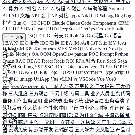
35岁转型
90%
Agent
AI
AI Agent
AI 原生
AI 大模型
AI 程序员
AI 能力
AI"排名
AIGC
AI编程
AI融合
AI辅助编程
Android
API
API 文档
API 设计
API对接
apply
ArkUI
BPM
bug
Bug
bug
排查
Bun
C++20
CI/CD
Claude
Claude Code
Components
CRM
CRUD
CSDN
Cursor
DDD
DeepSeek
DevOps
Docker
Elastic
ELK
Elysia
ESQL
Git
Git 分支
GitLab
Go
Go 泛型
Go 语言
更多
H5/APP
IDC 报告
IDC 数据
IDEA
IM 系统
IoT
Istio
ISV
Java
JNPF
JVM
K8s
Kubernetes
MES
MySQL
Naive
Next
Next.js
站点统计
Nginx
Node.js
OA
OOM
OpenClaw
pandas
POC
Prompt
Python
Qwen
RAG
RBAC
React
Redis
ROI
RPA 融合
Rust
SaaS
Saga
文章
SBOM
SGLang
SSE
SSO
TCC
Token
tokenizer
TOP10
TOP15
1741
TOP20
TOP25
TOP30
Top5
TOP50
Transformer
ts
TypeScript
UI
UI 测试
uniapp
UniApp
Vite
vLLM
vs
VSCode
Vue
Vue3
分类
vuepress
WebAssembly
一站式方案
万字长文
三大报告
三大指
6
标
三大维度
三方联合
下沉市场
专属工具
业务人员
业务代码
业务工作
业务应用
业务报表
业务系统
业务自建
业务连续
个
标签
1132
人开发者
个人练手
个性化
中国平台
中小企业
中间件替代
临
时切换
临时应急
临时权限
临时部署
为什么你做
主流选择
乱
总字数
象
事件驱动
事务
二叉树
二次开发
二次搭建
云原生
云成本
云
6,609,519
端
云端免安装
云端开发
云端部署
五大能力
交叉验证
产品对