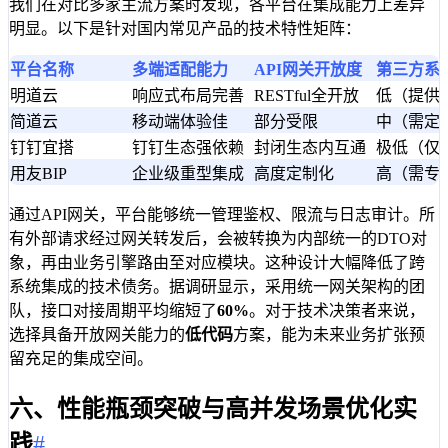
我们在对比多家主流方案时发现，各平台在集成能力上差异
明显。以下是针对国内常见产品的技术特性矩阵：
平台名称
多端适配能力
API网关开放度
第三方系
明道云
响应式布局完善
RESTful全开放
低（提供
简道云
移动端体验佳
部分受限
中（需定
钉钉宜搭
钉钉生态强依赖
封闭生态内互通
极低（仅
用友BIP
企业级重型集成
高度定制化
高（需专
通过API网关，平台能够统一管理鉴权、限流与日志审计。所
有外部请求经过网关转发后，会被转换为内部统一的DTO对
象，再由业务引擎路由至对应模块。这种设计大幅降低了跨
系统集成的技术债务。据调研显示，采用统一网关架构的团
队，接口对接周期平均缩短了
60%
。对于技术决策者来说，
选择具备开放网关能力的
低代码
方案，能为未来业务扩张预
留充足的集成空间。
六、性能瓶颈突破与高并发场景优化实
践
#