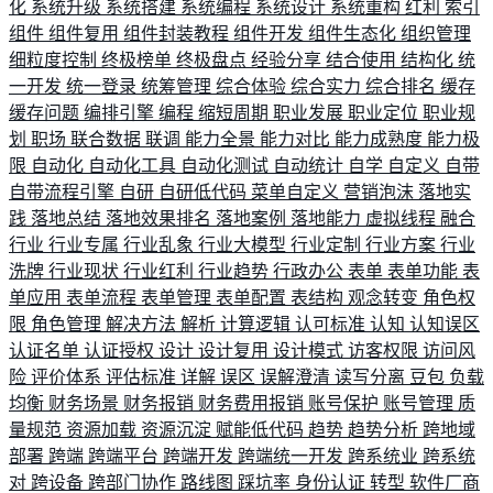
化
系统升级
系统搭建
系统编程
系统设计
系统重构
红利
索引
组件
组件复用
组件封装教程
组件开发
组件生态化
组织管理
细粒度控制
终极榜单
终极盘点
经验分享
结合使用
结构化
统
一开发
统一登录
统筹管理
综合体验
综合实力
综合排名
缓存
缓存问题
编排引擎
编程
缩短周期
职业发展
职业定位
职业规
划
职场
联合数据
联调
能力全景
能力对比
能力成熟度
能力极
限
自动化
自动化工具
自动化测试
自动统计
自学
自定义
自带
自带流程引擎
自研
自研低代码
菜单自定义
营销泡沫
落地实
践
落地总结
落地效果排名
落地案例
落地能力
虚拟线程
融合
行业
行业专属
行业乱象
行业大模型
行业定制
行业方案
行业
洗牌
行业现状
行业红利
行业趋势
行政办公
表单
表单功能
表
单应用
表单流程
表单管理
表单配置
表结构
观念转变
角色权
限
角色管理
解决方法
解析
计算逻辑
认可标准
认知
认知误区
认证名单
认证授权
设计
设计复用
设计模式
访客权限
访问风
险
评价体系
评估标准
详解
误区
误解澄清
读写分离
豆包
负载
均衡
财务场景
财务报销
财务费用报销
账号保护
账号管理
质
量规范
资源加载
资源沉淀
赋能低代码
趋势
趋势分析
跨地域
部署
跨端
跨端平台
跨端开发
跨端统一开发
跨系统业
跨系统
对
跨设备
跨部门协作
路线图
踩坑率
身份认证
转型
软件厂商