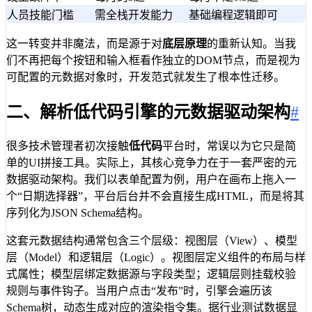
人员技能门槛
需全栈开发能力
基础编程逻辑即可
这一转变并非魔法，而是源于对
底层原理
的重新认知。当我
们不再把每个按钮和输入框看作独立的DOM节点，而是视为
可配置的元数据对象时，开发范式就发生了根本性迁移。
二、解析低代码引擎的元数据驱动架构
#
很多技术管理者初次接触
低代码
平台时，常误以为它只是简
单的UI拼接工具。实际上，其核心竞争力在于一套严密的元
数据驱动架构。我们以表单配置为例，用户在画布上拖入一
个“日期选择器”，平台后台并不会直接生成HTML，而是将其
序列化为JSON Schema结构。
这套元数据结构通常包含三个层级：视图层（View）、模型
层（Model）和逻辑层（Logic）。视图层定义组件的布局与样
式属性；模型层绑定数据源与字段类型；逻辑层则挂载校验
规则与事件钩子。当用户点击“发布”时，引擎会遍历该
Schema树，动态生成对应的渲染指令集。据行业测试数据显