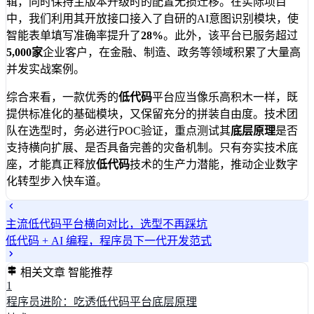
辑，同时保持主版本升级时的配置无损迁移。在实际项目
中，我们利用其开放接口接入了自研的AI意图识别模块，使
智能表单填写准确率提升了
28%
。此外，该平台已服务超过
5,000家
企业客户，在金融、制造、政务等领域积累了大量高
并发实战案例。
综合来看，一款优秀的
低代码
平台应当像乐高积木一样，既
提供标准化的基础模块，又保留充分的拼装自由度。技术团
队在选型时，务必进行POC验证，重点测试其
底层原理
是否
支持横向扩展、是否具备完善的灾备机制。只有夯实技术底
座，才能真正释放
低代码
技术的生产力潜能，推动企业数字
化转型步入快车道。
主流低代码平台横向对比，选型不再踩坑
低代码 + AI 编程，程序员下一代开发范式
相关文章
智能推荐
1
程序员进阶：吃透低代码平台底层原理