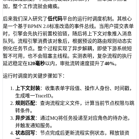
加，整个工作流就会瘫痪。
后来我们深入研究了
低代码
平台的运行时调度机制。其核心
是一个基于BPMN 2.0标准改造的事件总线。当用户提交表单
时，引擎会先执行前置校验链，随后将上下文对象推入消息
队列。流程引擎消费该对象后，根据预设的路由规则动态实
例化任务节点。整个过程实现了异步解耦，即使下游系统短
暂不可用，也不会阻塞主线程。实测表明，复杂流程的执行
延迟稳定在
120毫秒
以内，审批流转速度提升了
40%
。
运行时调度的关键步骤如下：
上下文封装
：收集表单字段值、操作人身份、时间戳，
生成唯一TraceID。
规则匹配
：查询流程定义文件，计算当前节点权限与跳
转条件。
异步派发
：通过MQ将任务投递至对应角色的待办池，
并触发通知服务。
状态回写
：节点完成后更新流程实例状态，释放锁资