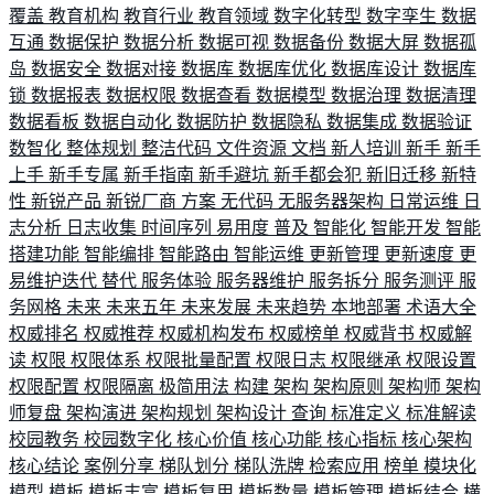
覆盖
教育机构
教育行业
教育领域
数字化转型
数字孪生
数据
互通
数据保护
数据分析
数据可视
数据备份
数据大屏
数据孤
岛
数据安全
数据对接
数据库
数据库优化
数据库设计
数据库
锁
数据报表
数据权限
数据查看
数据模型
数据治理
数据清理
数据看板
数据自动化
数据防护
数据隐私
数据集成
数据验证
数智化
整体规划
整洁代码
文件资源
文档
新人培训
新手
新手
上手
新手专属
新手指南
新手避坑
新手都会犯
新旧迁移
新特
性
新锐产品
新锐厂商
方案
无代码
无服务器架构
日常运维
日
志分析
日志收集
时间序列
易用度
普及
智能化
智能开发
智能
搭建功能
智能编排
智能路由
智能运维
更新管理
更新速度
更
易维护迭代
替代
服务体验
服务器维护
服务拆分
服务测评
服
务网格
未来
未来五年
未来发展
未来趋势
本地部署
术语大全
权威排名
权威推荐
权威机构发布
权威榜单
权威背书
权威解
读
权限
权限体系
权限批量配置
权限日志
权限继承
权限设置
权限配置
权限隔离
极简用法
构建
架构
架构原则
架构师
架构
师复盘
架构演进
架构规划
架构设计
查询
标准定义
标准解读
校园教务
校园数字化
核心价值
核心功能
核心指标
核心架构
核心结论
案例分享
梯队划分
梯队洗牌
检索应用
榜单
模块化
模型
模板
模板丰富
模板复用
模板数量
模板管理
模板结合
横