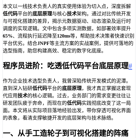
本文以一线技术负责人的真实使用体验为切入点，深度拆解
低代码
平台的
底层原理
与核心
技术
架构。通过对比传统开发
与可视化搭建的差异，揭示元数据驱动、动态渲染及运行时
调度的实现逻辑。文中包含多项实测数据，如部署效率提升
65%
、流程执行延迟降至
120ms
等，帮助技术决策者快速识别
平台优劣。结合
JNPF
等主流方案的实战案例，提供可落地的
选型指南，助您构建高效、稳定的数字化底座。
程序员进阶：吃透低代码平台底层原理
#
作为企业技术选型负责人，我曾深陷传统开发模式的泥潭。
直到深入钻研
低代码
平台的
底层原理
，我才真正掌握这套现
代应用
技术
的核心逻辑。过去，业务部门的需求变更往往让
研发团队疲于奔命，而现在的
低代码
实践彻底改变了这一局
面。本文将从实际项目落地经验出发，带你穿透可视化界面
的表象，看清支撑敏捷开发的底层架构与技术脉络。
一、从手工造轮子到可视化搭建的阵痛