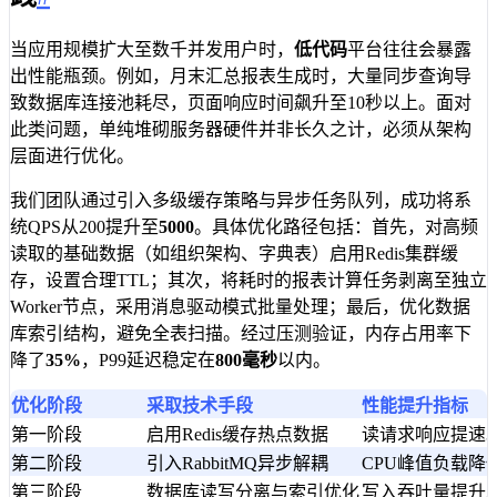
当应用规模扩大至数千并发用户时，
低代码
平台往往会暴露
出性能瓶颈。例如，月末汇总报表生成时，大量同步查询导
致数据库连接池耗尽，页面响应时间飙升至10秒以上。面对
此类问题，单纯堆砌服务器硬件并非长久之计，必须从架构
层面进行优化。
我们团队通过引入多级缓存策略与异步任务队列，成功将系
统QPS从200提升至
5000
。具体优化路径包括：首先，对高频
读取的基础数据（如组织架构、字典表）启用Redis集群缓
存，设置合理TTL；其次，将耗时的报表计算任务剥离至独立
Worker节点，采用消息驱动模式批量处理；最后，优化数据
库索引结构，避免全表扫描。经过压测验证，内存占用率下
降了
35%
，P99延迟稳定在
800毫秒
以内。
优化阶段
采取技术手段
性能提升指标
第一阶段
启用Redis缓存热点数据
读请求响应提速3
第二阶段
引入RabbitMQ异步解耦
CPU峰值负载降低
第三阶段
数据库读写分离与索引优化
写入吞吐量提升2.