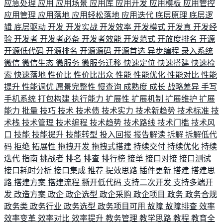
应急处理
应用
应用场景
应用库
应用开发
应用模板
应用管控
应用管理
应用落地
应用轻松落地
应用迭代
底层原理
底层逻
辑
底层驱动
开发
开发实战
开发效率
开发模式
开发真
开发经
验
开发者
开发者必备
开发者效能
开发范式
开放度排名
开源
开源低代码
开源排名
开源源码
开源首选
异步编程
录入系统
微信
微信生态
微服务
微服务迁移
快速定位
快速搭建
快速检
索
快速落地
性价比
性价比出众
性能
性能优化
性能对比
性能
提升
性能调优
愿景完整性
慢查询
成熟度
成长
战略差异
手写
手机系统
打包构建
执行能力
扩展性
扩展机制
扩展维护
扩展
能力
批量
技巧
技术
技术债
技术实力
技术新趋势
技术标准
技
术栈
技术管理
技术编程
技术趋势
技术路线
技术门槛
技术风
口
技能
技能提升
技能转型
投入回报
报告解读
拆解
拆解低代
码
拒绝
拓展性
拖拽开发
拖拽式搭建
持续交付
持续优化
持续
迭代
指南
挑战者
排名
排查
排行榜
接单
接口对接
接口测试
接口耗时分析
接口集成
推荐
提效思路
插件更新
搭建
搭建思
路
搭建方案
搭建流程
撕开低代码
支持二次开发
支持多端开
发
改造方案
政企
政企选型
政企采购
政企项目
政务
政务合规
政务类
政务行业
政务选型
政务项目可用
故障
故障排查
效率
效率变革
效率对比
效率提升
教务管理
教学思路
教程
教育全