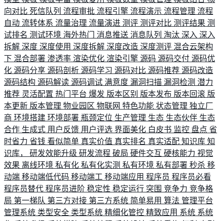
向对比
死信队列
流程审批
流程引擎
流程演示
流程管理
流程
自动
流转体系
流量治理
流量演进
测评
测评对比
测评结果
测
试排名
测试环境
海外热门
消息推送
消息队列
淘汰
深入
深入
拆解
深度
深度使用
深度拆解
深度改造
深度测评
混合云架构
下
混合部署
渗透率
渲染优化
渲染引擎
源码
源码交付
源码优
化
源码分享
源码剖析
源码学习
源码对比
源码推荐
源码改造
源码结构
源码解读
源码调试
满意度
漏洞扫描
漏洞检测
潜力
推荐
灵活配置
热门平台
爆发
版本区别
版本发布
版本回滚
版
本更新
版本管理
物业园区
物联网
特色功能
状态管理
独立厂
商
环境搭建
环境部署
瓶颈定位
生产管理
生态
生态伙伴
生态
合作
生成式
用户反馈
用户评选
界面美化
白皮书
监控
盘点
省
时省力
省钱
看似简单
真实价值
真实排名
真实适配
知识库
知
识库，
研发效能升级
研发流程
破局
硬件交互
硬核能力
视觉
效果
离线环境
私有化
私有化实测
私有环境
私有部署
秒杀
移
动端
移动端低代码
移动端工
移动端应用
程序员
程序员必看
程序员替代
程序员进阶
稳定性
稳定运行
突围
竞争力
竞争格
局
第一梯队
第三方对接
第三方系统
简单易用
算法
管理平台
管理系统
类型安全
类型系统
精细化管控
精致应用
系统
系统