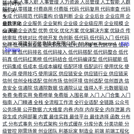
比
人事
人事入职
人事管理
人力资源
人员管理
人工智能
人群
运行时长
解析
从零搭建
付费商用
付费版
代码
代码复用
代码审查
代码
585
天
生成
代码规范
代码重构
价值判断
企业
企业后台
企业应用
企
业数字化
企业服务
企业架构
企业级
企业级应用
企业规模
企
最后活动
业调研
企业选型
优势
优化
优化方案
优化解决方案
优缺点
传
64
天前
统审批
传统对比
传统开发
伪创新
低代码
低代码入门
低代码
©
2026
福建引迈信息技术有限公司. All Rights Reserved. /
RSS
加持
低代码商业版
低代码实现
低代码对接
低代码平台
低代
/
Sitemap
码扩展
低代码排名
低代码接入
低代码搭配
低代码整合
低代
码真
低代码红黑榜
低代码结合
低代码编译型
低代码赋能
低
代码集成
低成本
低成本编程
低配环境
低配运行
使用优化
使
用心得
使用技巧
使用误区
供应链安全
供应链行业
供应链采
信创
信创全栈适配
信创市场
信创环境
信创适配
信创首选
信
息安全
信通院
信通院数据
信通院认证
值得入手
元数据驱动
免费
免费实用
免费榜单
免费版
入围名单
入门
入门合集
入门
指南
入门精通
全栈
全流程工作流
全行业适配
全链路
公众号
公务场景
公开数据
六大维度
内卷
内存
内存安全
内存泄漏
内
容生成
内网部署
内置
最佳实践
最佳平台
最佳选择
函数
分布
式
分布式事务
分布式架构
分布式缓存
分库分表
分类功能
分
级管控
刚需场景
创业团队
利基玩家
制造业
前端
前端工程化