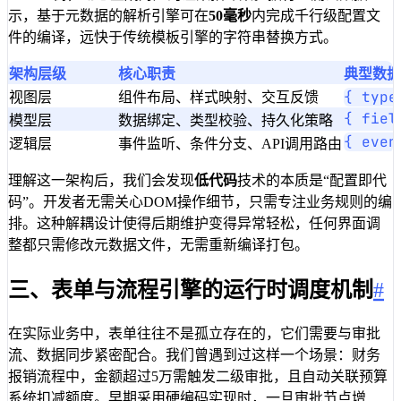
示，基于元数据的解析引擎可在
50毫秒
内完成千行级配置文
件的编译，远快于传统模板引擎的字符串替换方式。
架构层级
核心职责
典型数据
{ type
视图层
组件布局、样式映射、交互反馈
{ fiel
模型层
数据绑定、类型校验、持久化策略
{ even
逻辑层
事件监听、条件分支、API调用路由
理解这一架构后，我们会发现
低代码
技术的本质是“配置即代
码”。开发者无需关心DOM操作细节，只需专注业务规则的编
排。这种解耦设计使得后期维护变得异常轻松，任何界面调
整都只需修改元数据文件，无需重新编译打包。
三、表单与流程引擎的运行时调度机制
#
在实际业务中，表单往往不是孤立存在的，它们需要与审批
流、数据同步紧密配合。我们曾遇到过这样一个场景：财务
报销流程中，金额超过5万需触发二级审批，且自动关联预算
系统扣减额度。早期采用硬编码实现时，一旦审批节点增