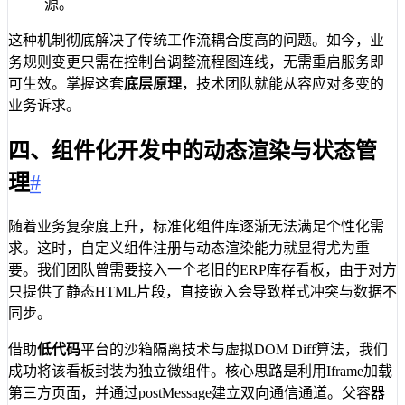
源。
这种机制彻底解决了传统工作流耦合度高的问题。如今，业
务规则变更只需在控制台调整流程图连线，无需重启服务即
可生效。掌握这套
底层原理
，技术团队就能从容应对多变的
业务诉求。
四、组件化开发中的动态渲染与状态管
理
#
随着业务复杂度上升，标准化组件库逐渐无法满足个性化需
求。这时，自定义组件注册与动态渲染能力就显得尤为重
要。我们团队曾需要接入一个老旧的ERP库存看板，由于对方
只提供了静态HTML片段，直接嵌入会导致样式冲突与数据不
同步。
借助
低代码
平台的沙箱隔离技术与虚拟DOM Diff算法，我们
成功将该看板封装为独立微组件。核心思路是利用Iframe加载
第三方页面，并通过postMessage建立双向通信通道。父容器