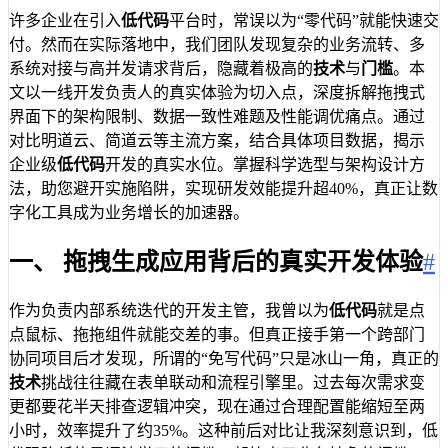
许多企业在引入
低代码
平台时，常误以为“零代码”就能快速交
付。然而在实际落地中，我们团队发现复杂的业务流转、多
系统对接与高并发请求背后，隐藏着极高的
技术
与
门槛
。本
文以一线开发负责人的真实体验为切入点，深度拆解拖拽式
界面下的架构限制、数据一致性难题及性能调优痛点。通过
对比明道云、简道云等主流方案，结合具体项目数据，揭示
企业级
低代码
开发的真实水位。掌握科学选型与架构设计方
法，助您避开实施陷阱，实现研发效能提升超40%，真正让数
字化工具成为业务增长的加速器。
一、 拖拽生成应用背后的真实开发体验
#
作为负责内部系统迭代的开发主管，我曾以为
低代码
就是点
点鼠标、拖拖组件就能交差的事。但真正接手第一个跨部门
协同项目后才发现，所谓的“免写代码”只是冰山一角，真正的
技术
挑战往往藏在表单联动和流程引擎里。过去每次需求变
更都要花半天排查逻辑冲突，现在通过合理配置能缩短至两
小时，效率提升了约35%。这种前后对比让我深刻意识到，低