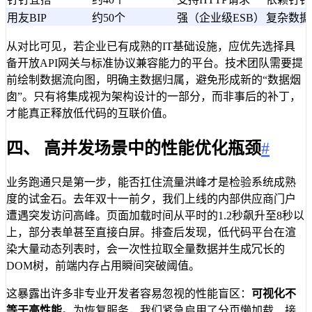
用友BIP
约50个
强（企业级ESB）
复杂数据
从对比可见，若企业已有成熟的IT基础设施，应优先选择具
备开放API网关与标准协议兼容能力的平台。技术团队需要提
前绘制数据流向图，明确主数据归属，避免形成新的“数据烟
囱”。只有将集成视为架构设计的一部分，而非事后的补丁，
才能真正释放低代码的互联价值。
四、 高并发场景中的性能优化瓶颈
#
业务跑通只是第一步，能否扛住流量洪峰才是检验系统成熟
度的试金石。去年双十一前夕，我们上线的内部供应商门户
遭遇突发访问高峰。页面加载时间从平时的1.2秒飙升至8秒以
上，部分表单甚至直接白屏。排查后发现，低代码平台在渲
染大量动态列表时，会一次性拉取全量数据并生成冗长的
DOM树，前端内存占用瞬间突破阈值。
这暴露出许多非专业开发者容易忽视的性能盲区：
可视化不
等于高性能
。为恢复服务，我们紧急启用了分页懒加载、接