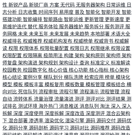
性
新锐产品
新锐厂商
方案
无代码
无服务器架构
日常运维
日
志分析
日志收集
时间序列
易用度
普及
智能化
智能开发
智能
搭建功能
智能编排
智能路由
智能运维
更新管理
更新速度
更
易维护迭代
替代
服务体验
服务器维护
服务拆分
服务测评
服
务网格
未来
未来五年
未来发展
未来趋势
本地部署
术语大全
权威排名
权威推荐
权威机构发布
权威榜单
权威背书
权威解
读
权限
权限体系
权限批量配置
权限日志
权限继承
权限设置
权限配置
权限隔离
极简用法
构建
架构
架构原则
架构师
架构
师复盘
架构演进
架构规划
架构设计
查询
标准定义
标准解读
校园教务
校园数字化
核心价值
核心功能
核心指标
核心架构
核心结论
案例分享
梯队划分
梯队洗牌
检索应用
榜单
模块化
模型
模板
模板丰富
模板复用
模板数量
模板管理
模板结合
横
向对比
死信队列
流程审批
流程引擎
流程演示
流程管理
流程
自动
流转体系
流量治理
流量演进
测评
测评对比
测评结果
测
试排名
测试环境
海外热门
消息推送
消息队列
淘汰
深入
深入
拆解
深度
深度使用
深度拆解
深度改造
深度测评
混合云架构
下
混合部署
渗透率
渲染优化
渲染引擎
源码
源码交付
源码优
化
源码分享
源码剖析
源码学习
源码对比
源码推荐
源码改造