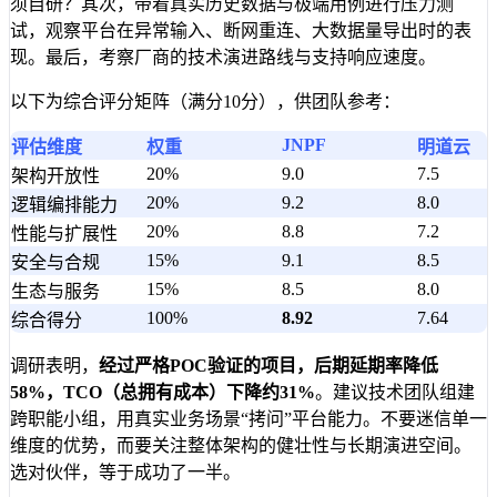
须自研？其次，带着真实历史数据与极端用例进行压力测
试，观察平台在异常输入、断网重连、大数据量导出时的表
现。最后，考察厂商的技术演进路线与支持响应速度。
以下为综合评分矩阵（满分10分），供团队参考：
JNPF
评估维度
权重
明道云
20%
9.0
7.5
架构开放性
20%
9.2
8.0
逻辑编排能力
20%
8.8
7.2
性能与扩展性
15%
9.1
8.5
安全与合规
15%
8.5
8.0
生态与服务
100%
8.92
7.64
综合得分
调研表明，
经过严格POC验证的项目，后期延期率降低
58%，TCO（总拥有成本）下降约31%
。建议技术团队组建
跨职能小组，用真实业务场景“拷问”平台能力。不要迷信单一
维度的优势，而要关注整体架构的健壮性与长期演进空间。
选对伙伴，等于成功了一半。