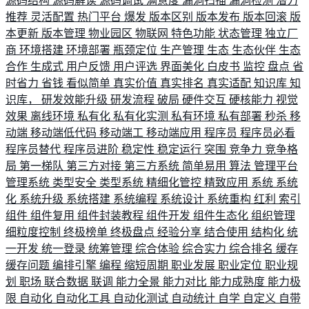
源码结构
源码解读
源码调试
满意度
漏洞扫描
漏洞检测
潜力
推荐
灵活配置
热门平台
爆发
版本区别
版本发布
版本回滚
版
本更新
版本管理
物业园区
物联网
特色功能
状态管理
独立厂
商
环境搭建
环境部署
瓶颈定位
生产管理
生态
生态伙伴
生态
合作
生成式
用户反馈
用户评选
界面美化
白皮书
监控
盘点
省
时省力
省钱
看似简单
真实价值
真实排名
真实适配
知识库
知
识库，
研发效能升级
研发流程
破局
硬件交互
硬核能力
视觉
效果
离线环境
私有化
私有化实测
私有环境
私有部署
秒杀
移
动端
移动端低代码
移动端工
移动端应用
程序员
程序员必看
程序员替代
程序员进阶
稳定性
稳定运行
突围
竞争力
竞争格
局
第一梯队
第三方对接
第三方系统
简单易用
算法
管理平台
管理系统
类型安全
类型系统
精细化管控
精致应用
系统
系统
化
系统升级
系统搭建
系统编程
系统设计
系统重构
红利
索引
组件
组件复用
组件封装教程
组件开发
组件生态化
组织管理
细粒度控制
终极榜单
终极盘点
经验分享
结合使用
结构化
统
一开发
统一登录
统筹管理
综合体验
综合实力
综合排名
缓存
缓存问题
编排引擎
编程
缩短周期
职业发展
职业定位
职业规
划
职场
联合数据
联调
能力全景
能力对比
能力成熟度
能力极
限
自动化
自动化工具
自动化测试
自动统计
自学
自定义
自带