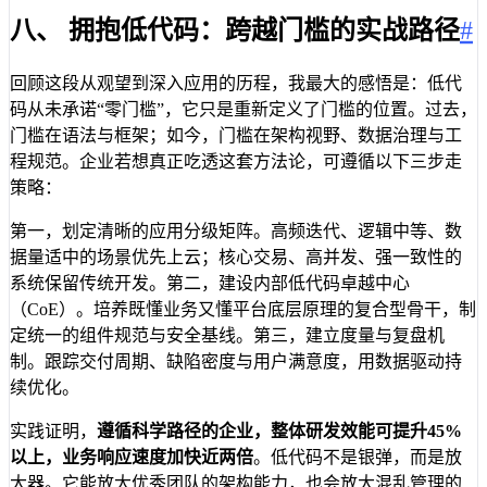
八、 拥抱低代码：跨越门槛的实战路径
#
回顾这段从观望到深入应用的历程，我最大的感悟是：低代
码从未承诺“零门槛”，它只是重新定义了门槛的位置。过去，
门槛在语法与框架；如今，门槛在架构视野、数据治理与工
程规范。企业若想真正吃透这套方法论，可遵循以下三步走
策略：
第一，划定清晰的应用分级矩阵。高频迭代、逻辑中等、数
据量适中的场景优先上云；核心交易、高并发、强一致性的
系统保留传统开发。第二，建设内部低代码卓越中心
（CoE）。培养既懂业务又懂平台底层原理的复合型骨干，制
定统一的组件规范与安全基线。第三，建立度量与复盘机
制。跟踪交付周期、缺陷密度与用户满意度，用数据驱动持
续优化。
实践证明，
遵循科学路径的企业，整体研发效能可提升45%
以上，业务响应速度加快近两倍
。低代码不是银弹，而是放
大器。它能放大优秀团队的架构能力，也会放大混乱管理的