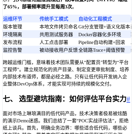
了65%，部署频率提升至每周3次
。
运维环节
传统手工模式
自动化工程模式
版本管理
本地文件拷贝命名
Git分支管理+语义化版本
环境隔离
共用测试服务器
Docker容器化多环境
发布流程
人工点击部署
Pipeline自动构建+回滚
监控告警
被动接收用户反馈
全链路Trace+阈值预警
跨越运维门槛，意味着技术团队需要从“配置员”转型为“平台
工程师”。建立规范化的资产目录、制定变更审批制度、培养
内部技术布道师，都是必经之路。只有让低代码开发纳入企
业整体DevOps体系，才能实现可持续的规模化交付。
七、 选型避坑指南：如何评估平台实力
#
面对市场上琳琅满目的低代码产品，技术决策者极易被炫酷
的演示Demo迷惑。我们总结了一套“POC实战评估法”，拒绝
纸上谈兵。首先，明确业务边界：哪些适合低代码，哪些必