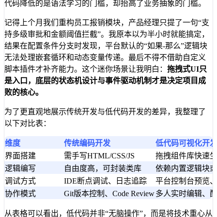
代码降低的是语法学习的门槛，却抬高了业务抽象的门槛。
记得上个月我们重构员工报销模块，产品经理只提了一句“支
持多级审批和金额阈值拦截”。我原本以为半小时就能搞定，
结果在配置条件分支时发现，平台默认的“如果-那么”逻辑块
无法处理嵌套循环和动态变量传递。最后不得不借助自定义
脚本插件才补齐能力。这个迷你场景让我明白：
拖拽式UI只
是入口，底层的状态机设计与事件驱动机制才是决定项目成
败的核心。
为了更直观地展示传统开发与低代码开发的差异，我整理了
以下对比表：
维度
传统编码开发
低代码可视化开
界面搭建
需手写HTML/CSS/JS
拖拽组件库快速
逻辑编写
自由度高，可封装类库
依赖内置逻辑块
调试方式
IDE断点调试、日志追踪
平台控制台预览
协作模式
Git版本控制、Code Review
多人实时编辑、
从表格可以看出，低代码并非“无脑操作”，而是将技术重心从