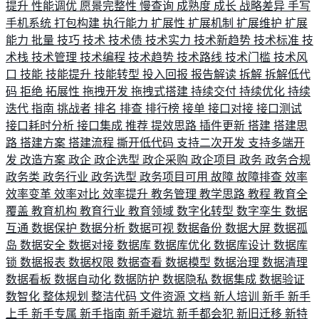
提升
性能调优
愿景完整性
慢查询
成熟度
成长
战略差异
手写
手机系统
打包构建
执行能力
扩展性
扩展机制
扩展维护
扩展
能力
批量
技巧
技术
技术债
技术实力
技术新趋势
技术标准
技
术栈
技术管理
技术编程
技术趋势
技术路线
技术门槛
技术风
口
技能
技能提升
技能转型
投入回报
报告解读
拆解
拆解低代
码
拒绝
拓展性
拖拽开发
拖拽式搭建
持续交付
持续优化
持续
迭代
指南
挑战者
排名
排查
排行榜
接单
接口对接
接口测试
接口耗时分析
接口集成
推荐
提效思路
插件更新
搭建
搭建思
路
搭建方案
搭建流程
撕开低代码
支持二次开发
支持多端开
发
改造方案
政企
政企选型
政企采购
政企项目
政务
政务合规
政务类
政务行业
政务选型
政务项目可用
故障
故障排查
效率
效率变革
效率对比
效率提升
教务管理
教学思路
教程
教育全
覆盖
教育机构
教育行业
教育领域
数字化转型
数字孪生
数据
互通
数据保护
数据分析
数据可视
数据备份
数据大屏
数据孤
岛
数据安全
数据对接
数据库
数据库优化
数据库设计
数据库
锁
数据报表
数据权限
数据查看
数据模型
数据治理
数据清理
数据看板
数据自动化
数据防护
数据隐私
数据集成
数据验证
数智化
整体规划
整洁代码
文件资源
文档
新人培训
新手
新手
上手
新手专属
新手指南
新手避坑
新手都会犯
新旧迁移
新特