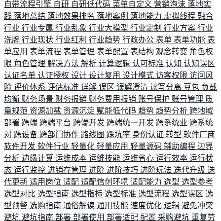
自带流程引擎
自研
自研低代码
菜单自定义
营销泡沫
落地实
践
落地总结
落地效果排名
落地案例
落地能力
虚拟线程
融合
行业
行业专属
行业乱象
行业大模型
行业定制
行业方案
行业
洗牌
行业现状
行业红利
行业趋势
行政办公
表单
表单功能
表
单应用
表单流程
表单管理
表单配置
表结构
观念转变
角色权
限
角色管理
解决方法
解析
计算逻辑
认可标准
认知
认知误区
认证名单
认证授权
设计
设计复用
设计模式
访客权限
访问风
险
评价体系
评估标准
详解
误区
误解澄清
读写分离
豆包
负载
均衡
财务场景
财务报销
财务费用报销
账号保护
账号管理
质
量规范
资源加载
资源沉淀
赋能低代码
趋势
趋势分析
跨地域
部署
跨端
跨端平台
跨端开发
跨端统一开发
跨系统业
跨系统
对
跨设备
跨部门协作
路线图
踩坑率
身份认证
转型
软件厂商
软件开发
软件行业
轻量化
轻量应用
轻量源码
辅助编程
边界
分析
边缘计算
运维成本
运维技能
运维省心
运行效率
运行状
态
运行监控
进销存管理
进阶
进阶技巧
进阶玩法
迭代升级
迭
代更新
适用岗位
适配
适配信创环境
适配能力
选型
选型参考
选型对比
选型指南
选型指标
选型标准
选型流程
选型误区
选
型预警
选购指南
通俗解读
通用技能
速度优化
逻辑
避免冲突
避坑
避坑指南
部署
部署使用
部署适配
配置
采购避坑
重复劳