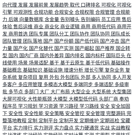
向代理
发展
发展前景
发展趋势
取代
口碑排名
可视化
可视化
引擎
可观测性
合规功能
合规安全
合规权限
合规管理
合规能
力
后端
向量数据库
含金量
告别噱头
告别编码
员工应用
售后
体验
售后运维
商业
商业化
商业逻辑
商用
商用低代码
商用开
发
商用首选
团队专属
团队分工
团队协作
团队协同
团队成长
团队管理
团队落地
国产
国产份额
国产低代码
国产冲击
国产
力量
国产化
国产化替代
国产实测
国产崛起
国产推荐
国企转
型
国内
国内厂商
国内外差异
国内排名
国内标杆
国际巨头
在
线使用
场景
场景适配
基于
基于云原生
基于低代码
基础操作
基础概念
基础知识
基础设施
增速分析
增长引擎
复杂业务
复
杂系统
复杂项目
复用
外包
外包团队
外部
多人协同
多人开发
多客户
多应用管理
多模态大模型
多端同步
多端适配
多级审
批
多节点
多部门
大厂
大厂布局
大型企业
大型系统
大型集团
大屏可视化
大性能瓶颈
大模型
大模型低代码
头部厂商
奉劝
程序员
学习规划
学习资源
学习路径
学习路线
安全
安全加固
下
安全性
安全性能
安全策略
安全管控
安全管理
完整源码
完
整落地教程
定制
定制平台
定制开发
定期维护
定期巡检
宝藏
平台
实力排行
实力测评
实力盘点
实力硬通货
实战
实战教程