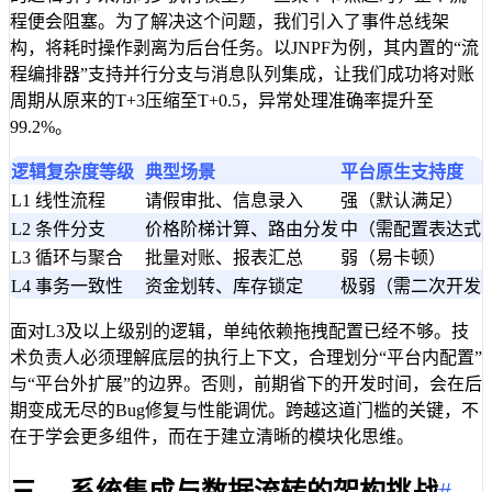
程便会阻塞。为了解决这个问题，我们引入了事件总线架
构，将耗时操作剥离为后台任务。以JNPF为例，其内置的“流
程编排器”支持并行分支与消息队列集成，让我们成功将对账
周期从原来的T+3压缩至T+0.5，异常处理准确率提升至
99.2%。
逻辑复杂度等级
典型场景
平台原生支持度
L1 线性流程
请假审批、信息录入
强（默认满足）
L2 条件分支
价格阶梯计算、路由分发
中（需配置表达式
L3 循环与聚合
批量对账、报表汇总
弱（易卡顿）
L4 事务一致性
资金划转、库存锁定
极弱（需二次开发
面对L3及以上级别的逻辑，单纯依赖拖拽配置已经不够。技
术负责人必须理解底层的执行上下文，合理划分“平台内配置”
与“平台外扩展”的边界。否则，前期省下的开发时间，会在后
期变成无尽的Bug修复与性能调优。跨越这道门槛的关键，不
在于学会更多组件，而在于建立清晰的模块化思维。