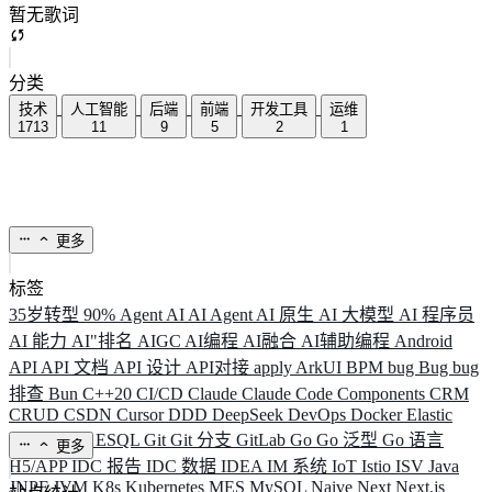
暂无歌词
分类
技术
人工智能
后端
前端
开发工具
运维
1713
11
9
5
2
1
更多
标签
35岁转型
90%
Agent
AI
AI Agent
AI 原生
AI 大模型
AI 程序员
AI 能力
AI"排名
AIGC
AI编程
AI融合
AI辅助编程
Android
API
API 文档
API 设计
API对接
apply
ArkUI
BPM
bug
Bug
bug
排查
Bun
C++20
CI/CD
Claude
Claude Code
Components
CRM
CRUD
CSDN
Cursor
DDD
DeepSeek
DevOps
Docker
Elastic
ELK
Elysia
ESQL
Git
Git 分支
GitLab
Go
Go 泛型
Go 语言
更多
H5/APP
IDC 报告
IDC 数据
IDEA
IM 系统
IoT
Istio
ISV
Java
JNPF
JVM
K8s
Kubernetes
MES
MySQL
Naive
Next
Next.js