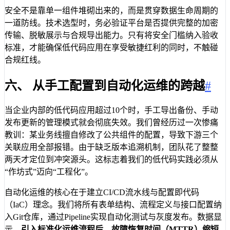
安全不是靠单一组件堆砌出来的，而是贯穿数据生命周期的
一道防线。技术选型时，务必验证平台是否提供完整的加密
传输、脱敏展示与合规导出能力。只有将安全门槛纳入验收
标准，才能确保低代码应用在享受敏捷红利的同时，不触碰
合规红线。
六、 从手工配置到自动化运维的跨越
#
当企业内部的低代码应用超过10个时，手工导出备份、手动
发布更新的管理模式就会彻底失效。我们曾经历过一次惨痛
教训：某业务线擅自修改了公共组件的配置，导致下游三个
关联应用全部报错。由于缺乏版本追溯机制，团队花了整整
两天才定位到冲突源头。这标志着我们的低代码实践必须从
“作坊式”迈向“工程化”。
自动化运维的核心在于建立CI/CD流水线与配置即代码
（IaC）理念。我们将所有表单结构、流程定义与接口配置纳
入Git仓库，通过Pipeline实现自动化测试与灰度发布。数据显
示，
引入标准化运维流程后，故障恢复时间（MTTR）缩短