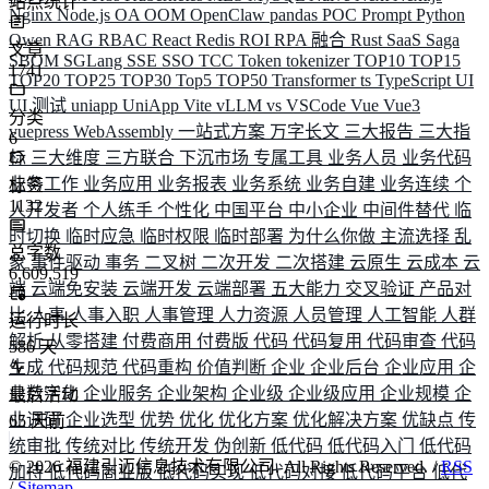
站点统计
Nginx
Node.js
OA
OOM
OpenClaw
pandas
POC
Prompt
Python
Qwen
RAG
RBAC
React
Redis
ROI
RPA 融合
Rust
SaaS
Saga
文章
SBOM
SGLang
SSE
SSO
TCC
Token
tokenizer
TOP10
TOP15
1741
TOP20
TOP25
TOP30
Top5
TOP50
Transformer
ts
TypeScript
UI
UI 测试
uniapp
UniApp
Vite
vLLM
vs
VSCode
Vue
Vue3
分类
vuepress
WebAssembly
一站式方案
万字长文
三大报告
三大指
6
标
三大维度
三方联合
下沉市场
专属工具
业务人员
业务代码
业务工作
业务应用
业务报表
业务系统
业务自建
业务连续
个
标签
1132
人开发者
个人练手
个性化
中国平台
中小企业
中间件替代
临
时切换
临时应急
临时权限
临时部署
为什么你做
主流选择
乱
总字数
象
事件驱动
事务
二叉树
二次开发
二次搭建
云原生
云成本
云
6,609,519
端
云端免安装
云端开发
云端部署
五大能力
交叉验证
产品对
比
人事
人事入职
人事管理
人力资源
人员管理
人工智能
人群
运行时长
解析
从零搭建
付费商用
付费版
代码
代码复用
代码审查
代码
586
天
生成
代码规范
代码重构
价值判断
企业
企业后台
企业应用
企
业数字化
企业服务
企业架构
企业级
企业级应用
企业规模
企
最后活动
业调研
企业选型
优势
优化
优化方案
优化解决方案
优缺点
传
65
天前
统审批
传统对比
传统开发
伪创新
低代码
低代码入门
低代码
©
2026
福建引迈信息技术有限公司. All Rights Reserved. /
RSS
加持
低代码商业版
低代码实现
低代码对接
低代码平台
低代
/
Sitemap