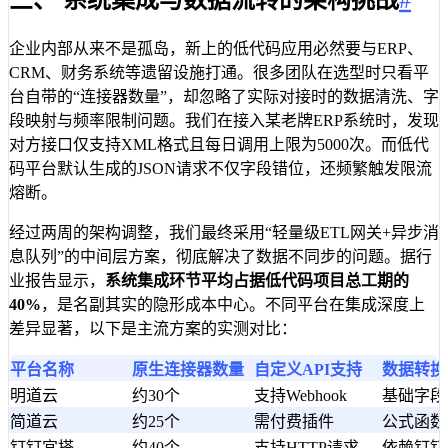
三、 系统集成与数据流转的架构挑战
#
企业内部从来不是孤岛，新上的低代码应用必然要与ERP、
CRM、财务系统等遗留设施打通。很多团队在选型时只看平
台自带的“连接器数量”，却忽略了实际对接时的数据清洗、字
段映射与频率限制问题。我们在接入某老牌ERP系统时，发现
对方接口仅支持XML格式且每日调用上限为5000次。而低代
码平台默认生成的JSON请求不仅字段错位，还频繁触发限流
熔断。
经过两周的架构调整，我们最终采用“轻量级ETL网关+异步消
息队列”的中间层方案，彻底解决了数据不同步的问题。据行
业报告显示，
系统集成环节平均占据低代码项目总工期的
40%
，是名副其实的隐形成本中心。不同平台在集成深度上
差异显著，以下是主流方案的实测对比：
平台名称
原生连接器数量
自定义API支持
数据转换
明道云
约30个
支持Webhook
基础字段
简道云
约25个
需付费插件
公式函数
钉钉宜搭
约40个
支持HTTP请求
依赖钉钉