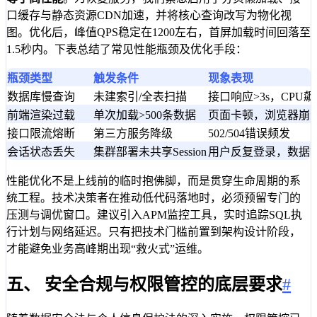
口缓存与静态资源CDN加速，并将核心查询改写为物化视
图。优化后，峰值QPS稳定在1200左右，首屏加载时间回落至
1.5秒内。下表总结了常见性能瓶颈及优化手段：
瓶颈类型
触发条件
现象表现
数据库慢查询
未建索引/全表扫描
接口响应>3s，CPU
前端渲染过载
单次加载>500条数据
页面卡顿，浏览器崩
接口限流熔断
第三方服务降级
502/504错误频发
会话状态丢失
集群部署未共享Session
用户反复登录，数据
性能优化不是上线前的临时抱佛脚，而是贯穿生命周期的系
统工程。技术决策者在推动低代码落地时，必须预留专门的
压测与调优窗口。建议引入APM监控工具，实时追踪SQL执
行计划与网络延迟。只有把技术门槛前置到架构设计阶段，
才能避免业务高峰期出现“救火式”运维。
五、 安全合规与权限管控的底层要求
#