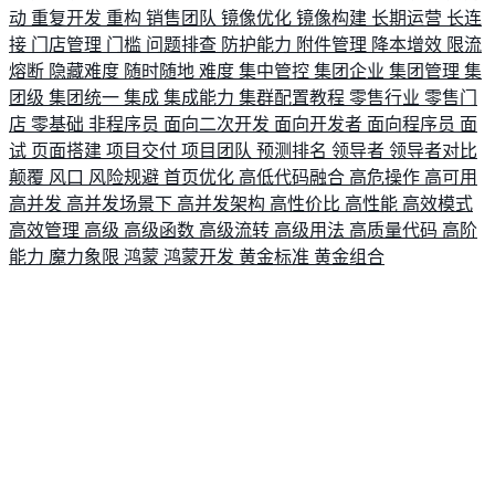
动
重复开发
重构
销售团队
镜像优化
镜像构建
长期运营
长连
接
门店管理
门槛
问题排查
防护能力
附件管理
降本增效
限流
熔断
隐藏难度
随时随地
难度
集中管控
集团企业
集团管理
集
团级
集团统一
集成
集成能力
集群配置教程
零售行业
零售门
店
零基础
非程序员
面向二次开发
面向开发者
面向程序员
面
试
页面搭建
项目交付
项目团队
预测排名
领导者
领导者对比
颠覆
风口
风险规避
首页优化
高低代码融合
高危操作
高可用
高并发
高并发场景下
高并发架构
高性价比
高性能
高效模式
高效管理
高级
高级函数
高级流转
高级用法
高质量代码
高阶
能力
魔力象限
鸿蒙
鸿蒙开发
黄金标准
黄金组合