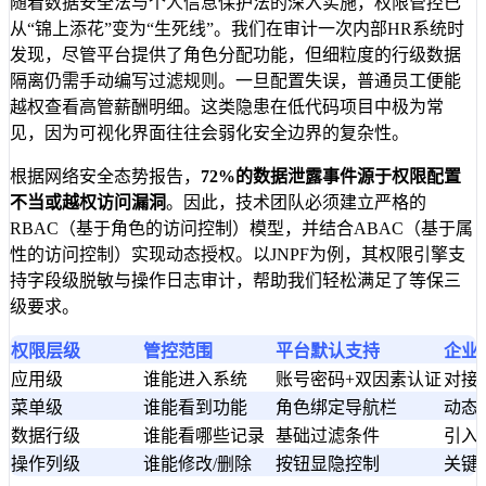
随着数据安全法与个人信息保护法的深入实施，权限管控已
从“锦上添花”变为“生死线”。我们在审计一次内部HR系统时
发现，尽管平台提供了角色分配功能，但细粒度的行级数据
隔离仍需手动编写过滤规则。一旦配置失误，普通员工便能
越权查看高管薪酬明细。这类隐患在低代码项目中极为常
见，因为可视化界面往往会弱化安全边界的复杂性。
根据网络安全态势报告，
72%的数据泄露事件源于权限配置
不当或越权访问漏洞
。因此，技术团队必须建立严格的
RBAC（基于角色的访问控制）模型，并结合ABAC（基于属
性的访问控制）实现动态授权。以JNPF为例，其权限引擎支
持字段级脱敏与操作日志审计，帮助我们轻松满足了等保三
级要求。
权限层级
管控范围
平台默认支持
企业
应用级
谁能进入系统
账号密码+双因素认证
对接
菜单级
谁能看到功能
角色绑定导航栏
动态
数据行级
谁能看哪些记录
基础过滤条件
引入
操作列级
谁能修改/删除
按钮显隐控制
关键