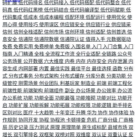
码扩展
低代码排名
低代码接入
低代码搭配
低代码整合
低代
码真
低代码红黑榜
低代码结合
低代码编译型
低代码赋能
低
代码集成
低成本
低成本编程
低配环境
低配运行
使用优化
使
用心得
使用技巧
使用误区
供应链安全
供应链行业
供应链采
信创
信创全栈适配
信创市场
信创环境
信创适配
信创首选
信
息安全
信通院
信通院数据
信通院认证
值得入手
元数据驱动
免费
免费实用
免费榜单
免费版
入围名单
入门
入门合集
入门
指南
入门精通
全栈
全流程工作流
全行业适配
全链路
公众号
公务场景
公开数据
六大维度
内卷
内存
内存安全
内存泄漏
内
容生成
内网部署
内置
最佳实践
最佳平台
最佳选择
函数
分布
式
分布式事务
分布式架构
分布式缓存
分库分表
分类功能
分
级管控
刚需场景
创业团队
利基玩家
制造业
前端
前端工程化
前端性能
前端架构
前端组件
副业
办公场景
办公效率
办公流
办公系统
功能
功能全面
功能最强
功能堆砌
功能对比
功能开
启
功能扩展
功能拆解
功能拓展
功能权限
功能逻辑
助手排名
区别对比
医疗
十大趋势
十年变迁
升腾
华为
协作
协作体验
协
作规则
协同开发
协程
协程池
卡顿排查
危机
厂商分级
厂商格
局
历史记录
压力测试
原理
原理简单
原生成标配
县域市场
双
增长
双引擎排名
双框架
双榜对照
双维度
双认证
双重认证
反