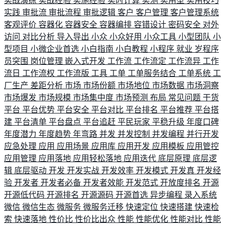
实战演练
实战经验
实施经验
实时计算
实测
实用型
实用技巧
实践
审批流
审批流程
审批逻辑
客户
客户管理
客户管理系统
客观评价
容器化
容器安全
容器编排
容错设计
密码安全
对外
访问
对比分析
导入导出
小众
小众好用
小众工具
小型团队
小
型项目
小微企业首选
小白指南
小白教程
小程序
就业
岁程序
员突围
岗位管理
嵌入式开发
工作流
工作流定
工作流异
工作
流日
工作流权
工作流版
工具
工单
工单服务结合
工单系统
工
厂生产
差距分析
市场
市场份额
市场地位
市场数据
市场洞察
市场爆发
市场规模
市场集中度
市场预测
布局
常见问题
干货
平台
平台优势
平台安全
平台对比
平台排名
平台推荐
平台搭
建
平台清单
平台盘点
平台追赶
平民玩家
平稳升级
年度口碑
年度潜力
年度趋势
年弯路
并发
并发控制
并发编程
并行开发
应急处理
应用
应用场景
应用库
应用开发
应用模板
应用管控
应用管理
应用落地
应用轻松落地
应用迭代
底层原理
底层逻
辑
底层驱动
开发
开发实战
开发效率
开发模式
开发真
开发经
验
开发者
开发者必备
开发者效能
开发范式
开放度排名
开源
开源低代码
开源排名
开源源码
开源首选
异步编程
录入系统
微信
微信生态
微服务
微服务迁移
快速定位
快速搭建
快速检
索
快速落地
性价比
性价比出众
性能
性能优化
性能对比
性能