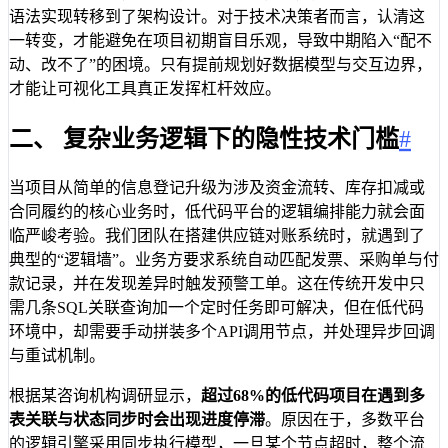
语法实现转移到了架构设计。对于技术决策者而言，认清这
一转变，才能避免在项目初期盲目乐观，导致中期陷入“配不
动、改不了”的困境。只有提前规划好数据模型与交互边界，
才能让可视化工具真正发挥杠杆效应。
二、 复杂业务逻辑下的隐性技术门槛
#
当项目从简单的信息登记升级为涉及资金流转、库存扣减或
合同履约的核心业务时，低代码平台的逻辑编排能力就会面
临严峻考验。我们团队在搭建供应链对账系统时，就遇到了
典型的“逻辑墙”。业务方要求系统自动匹配发票、采购单与付
款记录，并在发现差异时触发预警工单。这在传统开发中只
需几条SQL关联查询加一个定时任务即可解决，但在低代码
环境中，却需要手动拼装多个API调用节点，并处理异步回调
与重试机制。
根据某咨询机构调研显示，
超过68%的低代码项目在遇到多
表关联与状态同步时会出现进度停滞
。原因在于，多数平台
的逻辑引擎采用同步执行模型，一旦某个节点超时，整个流