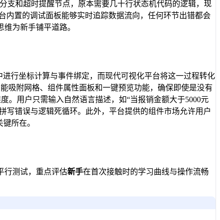
件分支和超时提醒节点，原本需要几十行状态机代码的逻辑，现
台内置的调试面板能够实时追踪数据流向，任何环节出错都会
思维为新手铺平道路。
中进行坐标计算与事件绑定，而现代可视化平台将这一过程转化
智能吸附网格、组件属性面板和一键预览功能，确保即使是没有
度。用户只需输入自然语言描述，如“当报销金额大于5000元
法拼写错误与逻辑死循环。此外，平台提供的组件市场允许用户
关键所在。
平行测试，重点评估
新手
在首次接触时的学习曲线与操作流畅