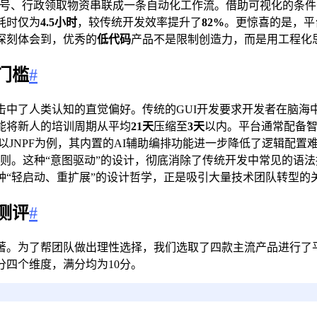
配账号、行政领取物资串联成一条自动化工作流。借助可视化的条
耗时仅为
4.5小时
，较传统开发效率提升了
82%
。更惊喜的是，平
深刻体会到，优秀的
低代码
产品不是限制创造力，而是用工程化
门槛
#
击中了人类认知的直觉偏好。传统的GUI开发要求开发者在脑海
能将新人的培训周期从平均
21天
压缩至
3天
以内。平台通常配备
JNPF为例，其内置的AI辅助编排功能进一步降低了逻辑配置难
则。这种“意图驱动”的设计，彻底消除了传统开发中常见的语
种“轻启动、重扩展”的设计哲学，正是吸引大量技术团队转型的
测评
#
著。为了帮团队做出理性选择，我们选取了四款主流产品进行了
四个维度，满分均为10分。