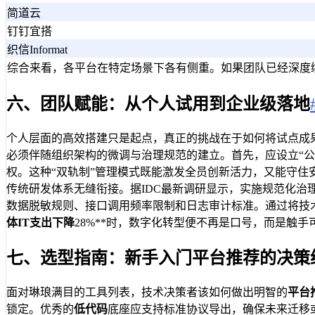
简道云
钉钉宜搭
织信Informat
综合来看，各平台在特定场景下各有侧重。如果团队已经深度
六、团队赋能：从个人试用到企业级落地
个人层面的高效搭建只是起点，真正的挑战在于如何将试点成
必须伴随组织架构的微调与治理规范的建立。首先，应设立“
权。这种“双轨制”管理模式既能激发全员创新活力，又能守住安
传统研发体系无缝衔接。据IDC最新调研显示，实施规范化治
数据脱敏规则、接口调用频率限制和日志审计标准。通过将技术
体IT支出下降
28%**时，数字化转型便不再是口号，而是触手
七、选型指南：新手入门平台推荐的决策
面对琳琅满目的工具列表，技术决策者该如何做出明智的
平台
锁定。优秀的
低代码
底座应支持标准协议导出，确保未来迁移