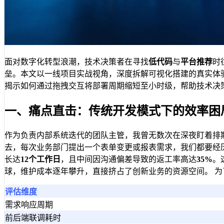
面对数字化转型浪潮，技术决策者在寻找
低代码
与
平台推荐
时
垒。本文以一线项目实战视角，深度拆解可视化搭建的真实体
揭示如何通过拖拽交互将部署周期缩短至小时级，帮助技术决
一、痛点直击：传统开发模式下的效率困
作为负责内部系统迭代的团队主管，我曾无数次在深夜盯着排
去，每次业务部门提出一个表单变更或报表需求，我们都要经历
长达
12个工作日
，且中间因沟通偏差导致的返工率高达
35%
。
球，维护成本逐年攀升，直接挤占了创新业务的资源空间。 
评估维度
需求响应周期
前后端联调耗时