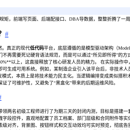
老规矩，前端写页面、后端配接口、DBA导数据，整整折腾了一
？
#
然。真正的现代
低代码
平台，底层遵循的是模型驱动架构（Model-Dr
不再需要死记硬背语法规范，而是可以通过“所见即所得”的方式直
40%**以上，这直接释放了核心研发人员的精力。 在实际操作
即可生成可用系统。例如，某制造企业引入该平台后，非技术人
研发模式，本质上是将技术能力民主化。当逻辑编排变成类似搭积
证了可维护性，又避免了“黑盒化”带来的后期运维风险。
#
带领两名初级工程师进行了为期三天的封闭内测，目标是搭建一套
拽字段控件，直观地配置了员工档案、部门层级和合同附件等实体
级对齐，背景图、按钮样式和交互动效均可实时预览，彻底告别了