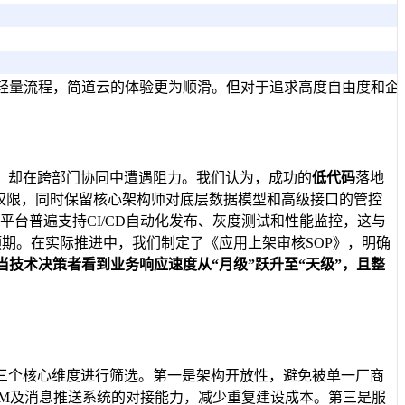
轻量流程，简道云的体验更为顺滑。但对于追求高度自由度和企
，却在跨部门协同中遭遇阻力。我们认为，成功的
低代码
落地
权限，同时保留核心架构师对底层数据模型和高级接口的管控
平台普遍支持CI/CD自动化发布、灰度测试和性能监控，这与
期。在实际推进中，我们制定了《应用上架审核SOP》，明确
当技术决策者看到业务响应速度从“月级”跃升至“天级”，且整
三个核心维度进行筛选。第一是架构开放性，避免被单一厂商
RM及消息推送系统的对接能力，减少重复建设成本。第三是服