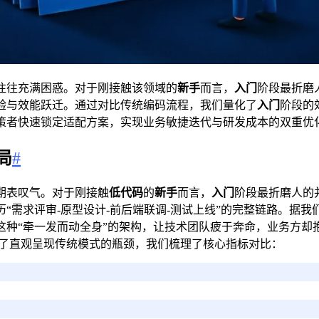
往往充满困惑。对于刚接触该领域的
新手
而言，
入门
阶段最折磨
验与效能跃迁。通过对比传统编码流程，我们量化了
入门
阶段的
策者快速锁定适配方案，实现业务敏捷迭代与研发成本的双重优
局
#
期表叹气。对于刚接触
低代码
的
新手
而言，
入门
阶段最折磨人的
“需求评审-原型设计-前后端联调-测试上线”的完整链路。据
这种“牵一发而动全身”的架构，让技术团队疲于奔命，业务方却
为了直观呈现传统模式的瓶颈，我们梳理了核心指标对比：