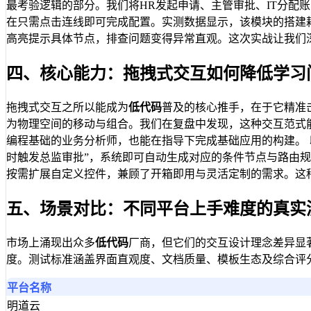
最考验逻辑的部分。我们将HR发起申请、主管审批、IT分
在只需点击连线即可完成配置。实测数据显示，该模块的搭建
高亮提示具体节点，排查问题变得异常直观。这次实战让我们
四、核心能力：拖拽式交互如何降低学习
拖拽式交互之所以能成为
低代码
普及的核心推手，在于它精准
为物理空间的移动与组合。我们在复盘中发现，这种交互范式
编程基础的业务分析师，也能在指导下完成基础应用的构建。 以
时触发总监审批”，系统即可自动生成对应的条件节点与路由规
按需扩展自定义控件，兼顾了开箱即用与灵活定制的需求。这
五、场景对比：不同平台上手难度的真实
市场上涌现出众多
低代码
厂商，但它们的交互设计理念差异显
度。测试标准涵盖界面直观度、文档质量、模板生态及综合评分
平台名称
明道云