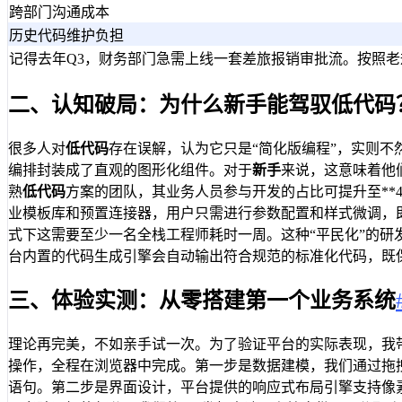
跨部门沟通成本
历史代码维护负担
记得去年Q3，财务部门急需上线一套差旅报销审批流。按照
二、认知破局：为什么新手能驾驭低代码
很多人对
低代码
存在误解，认为它只是“简化版编程”，实则不
编排封装成了直观的图形化组件。对于
新手
来说，这意味着他们
熟
低代码
方案的团队，其业务人员参与开发的占比可提升至**
业模板库和预置连接器，用户只需进行参数配置和样式微调，
式下这需要至少一名全栈工程师耗时一周。这种“平民化”的
台内置的代码生成引擎会自动输出符合规范的标准化代码，既保
三、体验实测：从零搭建第一个业务系统
理论再完美，不如亲手试一次。为了验证平台的实际表现，我
操作，全程在浏览器中完成。第一步是数据建模，我们通过拖
语句。第二步是界面设计，平台提供的响应式布局引擎支持像素