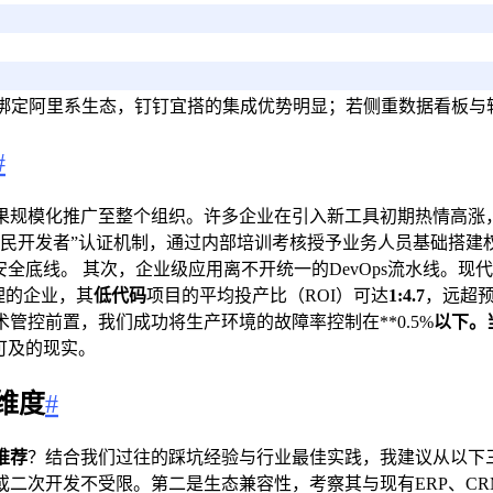
绑定阿里系生态，钉钉宜搭的集成优势明显；若侧重数据看板与
#
果规模化推广至整个组织。许多企业在引入新工具初期热情高涨
公民开发者”认证机制，通过内部培训考核授予业务人员基础搭建
全底线。 其次，企业级应用离不开统一的DevOps流水线。现代
理的企业，其
低代码
项目的平均投产比（ROI）可达
1:4.7
，远超预
管控前置，我们成功将生产环境的故障率控制在**0.5%
以下。
可及的现实。
维度
#
推荐
？结合我们过往的踩坑经验与行业最佳实践，我建议从以下
或二次开发不受限。第二是生态兼容性，考察其与现有ERP、C